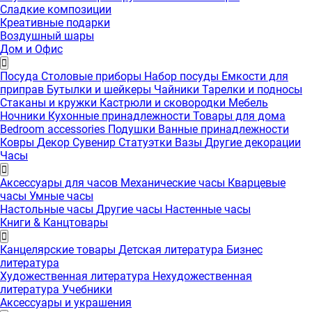
Сладкие композиции
Креативные подарки
Воздушный шары
Дом и Офис
Посуда
Столовые приборы
Набор посуды
Емкости для
приправ
Бутылки и шейкеры
Чайники
Тарелки и подносы
Стаканы и кружки
Кастрюли и сковородки
Мебель
Ночники
Кухонные принадлежности
Товары для дома
Bedroom accessories
Подушки
Ванные принадлежности
Ковры
Декор
Сувенир
Статуэтки
Вазы
Другие декорации
Часы
Аксессуары для часов
Механические часы
Кварцевые
часы
Умные часы
Настольные часы
Другие часы
Настенные часы
Книги & Канцтовары
Канцелярские товары
Детская литература
Бизнес
литература
Художественная литература
Нехудожественная
литература
Учебники
Аксессуары и украшения