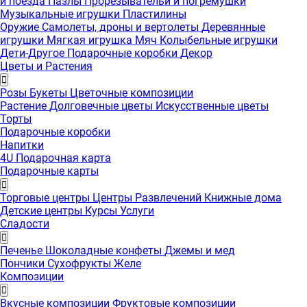
и поезда
Пазлы
Прорезывательи и погремушки
Музыкальные игрушки
Пластилины
Оружие
Самолеты, дроны и вертолеты
Деревянные
игрушки
Мягкая игрушка
Мяч
Колыбельные игрушки
Дети-Другое
Подарочные коробки
Декор
Цветы и Растения
Розы
Букеты
Цветочные композиции
Растение
Долговечные цветы
Искусственные цветы
Торты
Подарочные коробки
Напитки
4U Подарочная карта
Подарочные карты
Торговые центры
Центры Развлечений
Книжные дома
Детские центры
Курсы
Услуги
Сладости
Печенье
Шоколадные конфеты
Джемы и мед
Пончики
Сухофрукты
Желе
Композиции
Вкусные композиции
Фруктовые композиции