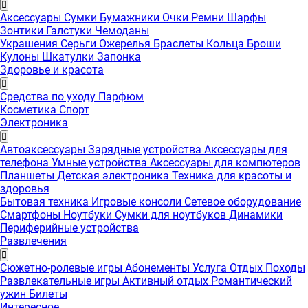
Аксессуары
Сумки
Бумажники
Очки
Ремни
Шарфы
Зонтики
Галстуки
Чемоданы
Украшения
Серьги
Ожерелья
Браслеты
Кольца
Броши
Кулоны
Шкатулки
Запонка
Здоровье и красота
Средства по уходу
Парфюм
Косметика
Спорт
Электроника
Автоаксессуары
Зарядные устройства
Аксессуары для
телефона
Умные устройства
Аксессуары для компютеров
Планшеты
Детская электроника
Техника для красоты и
здоровья
Бытовая техника
Игровые консоли
Сетевое оборудование
Смартфоны
Ноутбуки
Сумки для ноутбуков
Динамики
Периферийные устройства
Развлечения
Сюжетно-ролевые игры
Абонементы
Услуга
Отдых
Походы
Развлекательные игры
Активный отдых
Романтический
ужин
Билеты
Интересноe