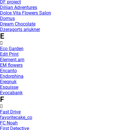
DF project
Dilijan Adventures
Dolce Vita Flowers Salon
Domus
Dream Chocolate
Dzeragorts arjukner
E
Eco Garden
Edit Print
Element.am
EM flowers
Encanto
Endorphina
Ereqnuk
Esquisse
Evocabank
F
Fast Drive
favoritecake_co
FC Noah
First Detective