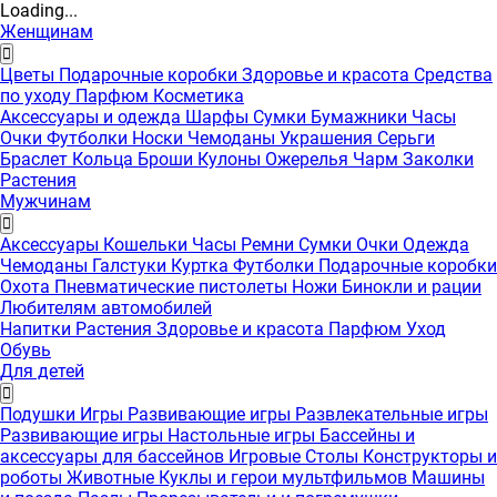
Loading...
Женщинам
Цветы
Подарочные коробки
Здоровье и красота
Средства
по уходу
Парфюм
Косметика
Аксессуары и одежда
Шарфы
Сумки
Бумажники
Часы
Очки
Футболки
Носки
Чемоданы
Украшения
Серьги
Браслет
Кольца
Броши
Кулоны
Ожерелья
Чарм
Заколки
Растения
Мужчинам
Аксессуары
Кошельки
Часы
Ремни
Сумки
Очки
Одежда
Чемоданы
Галстуки
Куртка
Футболки
Подарочные коробки
Охота
Пневматические пистолеты
Ножи
Бинокли и рации
Любителям автомобилей
Напитки
Растения
Здоровье и красота
Парфюм
Уход
Обувь
Для детей
Подушки
Игры
Развивающие игры
Развлекательные игры
Развивающие игры
Настольные игры
Бассейны и
аксессуары для бассейнов
Игровые Столы
Конструкторы и
роботы
Животные
Куклы и герои мультфильмов
Машины