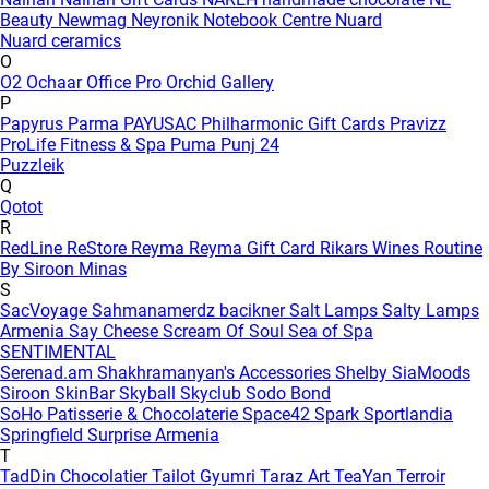
Beauty
Newmag
Neyronik
Notebook Centre
Nuard
Nuard ceramics
O
O2
Ochaar
Office Pro
Orchid Gallery
P
Papyrus
Parma
PAYUSAC
Philharmonic Gift Cards
Pravizz
ProLife Fitness & Spa
Puma
Punj 24
Puzzleik
Q
Qotot
R
RedLine
ReStore
Reyma
Reyma Gift Card
Rikars Wines
Routine
By Siroon Minas
S
SacVoyage
Sahmanamerdz bacikner
Salt Lamps
Salty Lamps
Armenia
Say Cheese
Scream Of Soul
Sea of Spa
SENTIMENTAL
Serenad.am
Shakhramanyan's Accessories
Shelby
SiaMoods
Siroon SkinBar
Skyball
Skyclub
Sodo Bond
SoHo Patisserie & Chocolaterie
Space42
Spark
Sportlandia
Springfield
Surprise Armenia
T
TadDin Chocolatier
Tailot Gyumri
Taraz Art
TeaYan
Terroir