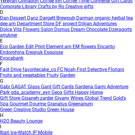
Yerevan
Cinnabon
Coffee Inn
Coffee Time
Converse Gift Cards
Corporate Library
Crafts by Ro
Creative gifts
D
Dan Dessert
Danz
Dargett Brewpub
Darman organic herbal tea
dee.am
Department Store
DF project
Dilijan Adventures
Dolce Vita Flowers Salon
Domus
Dream Chocolate
Dzeragorts
arjukner
E
Eco Garden
Edit Print
Element.am
EM flowers
Encanto
Endorphina
Ereqnuk
Esquisse
Evocabank
F
Fast Drive
favoritecake_co
FC Noah
First Detective
Floriani
Fruits and vegetables
Fruity Garden
G
Gabi
GAGAT Glass
Gant Gift Cards
Gardena
Garni Adventure
Park
gda_academy_evn
Geox
Gifts Happy Home
Gift Store
Gisaneh zarder
Givany Wines
Global Trend
Gold's
Spa
Gourmet Dourme
Granatus
Greenarium
Green Creative Studio
Green House
H
H2O Beauty Lounge
I
Ibari
Ice-Watch
IP Mobile