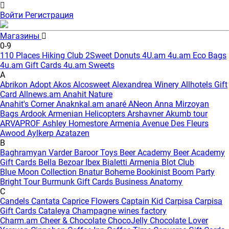
Войти
Регистрация
Магазины
0-9
110 Places Hiking Club
2Sweet Donuts
4U.am
4u.am Eco Bags
4u.am Gift Cards
4u.am Sweets
A
Abrikon
Adopt
Akos
Alcosweet
Alexandrea Winery
Allhotels Gift
Card
Allnews.am
Anahit Nature
Anahit's Corner
Anaknkal.am
anaré
ANeon
Anna Mirzoyan
Bags
Ardook
Armenian Helicopters
Arshavner Akumb tour
ARVAPROF
Ashley Homestore Armenia
Avenue Des Fleurs
Awood
Aylkerp
Azatazen
B
Baghramyan Varder
Baroor Toys
Beer Academy
Beer Academy
Gift Cards
Bella
Bezoar Ibex
Bialetti Armenia
Blot Club
Blue Moon Collection
Bnatur
Boheme
Bookinist
Boom Party
Bright Tour
Burmunk Gift Cards
Business Anatomy
C
Candels
Cantata
Caprice Flowers
Captain Kid
Carpisa
Carpisa
Gift Cards
Cataleya
Champagne wines factory
Charm.am
Cheer & Chocolate
ChocoJelly
Chocolate Lover