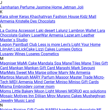
J
Jamharian Perfume
Jasmine Home
Jetman
Joli
K
Kara silver
Keras
Khachatryan Fashion House
Kidz Mall
Armenia
Kristelle Des Chocolats
L
La Cucina Accessori
Laki desert
Lalunz
Lambron Wallet
Lara
Chocolate Gallery
LaserWar Armenia
Lazer.am
Leather
Master`s Studio
Legion Paintball Club
Less is more
Levi's
Light Your Home
LilmArt
LipLickCake
Lizzi Cakes
Lumiere Optics
Lusarev Wines
Luseres Cosmetics
M
Magniser
MaMi Cake
Mandala Spa
ManeTiles
Mane Tiles Gift
Card
Mankan
Mankan Gift Card
Marashi
Mark Sevouni
MarMels Sweet Mix
Marpe pillow
Marry Me Armenia
Martiros
Marush
MARY Parfum
Masoor
Master Trade
Micro-
Tech
MIDI Armenia
Mind Center
Miniso
Miniso Gift Cards
Misma Embroidery corner
mom
Moms Little Bakery
Moon Light
Moreni
MORUQ eco solutions
Mosaic
Motives Inn Dilijan
Mrov
Murano Cakes
Musheghyan
Jewelry
Music Land
N
Nairian
Nairian Gift Cards
NAREH handmade chocolate
NE