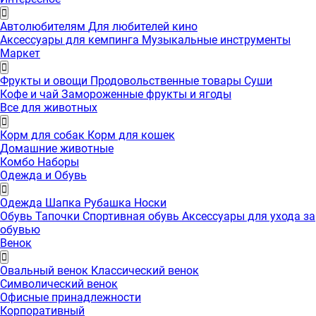
Автолюбителям
Для любителей кино
Аксессуары для кемпинга
Музыкальные инструменты
Маркет
Фрукты и овощи
Продовольственные товары
Суши
Кофе и чай
Замороженные фрукты и ягоды
Все для животных
Корм для собак
Корм для кошек
Домашние животные
Комбо Наборы
Одежда и Обувь
Одежда
Шапка
Рубашка
Носки
Обувь
Тапочки
Спортивная обувь
Аксессуары для ухода за
обувью
Венок
Овальный венок
Классический венок
Символический венок
Офисные принадлежности
Корпоративный