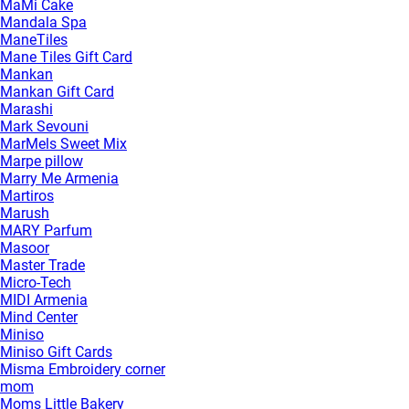
MaMi Cake
Mandala Spa
ManeTiles
Mane Tiles Gift Card
Mankan
Mankan Gift Card
Marashi
Mark Sevouni
MarMels Sweet Mix
Marpe pillow
Marry Me Armenia
Martiros
Marush
MARY Parfum
Masoor
Master Trade
Micro-Tech
MIDI Armenia
Mind Center
Miniso
Miniso Gift Cards
Misma Embroidery corner
mom
Moms Little Bakery