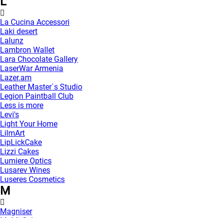
L
La Cucina Accessori
Laki desert
Lalunz
Lambron Wallet
Lara Chocolate Gallery
LaserWar Armenia
Lazer.am
Leather Master`s Studio
Legion Paintball Club
Less is more
Levi's
Light Your Home
LilmArt
LipLickCake
Lizzi Cakes
Lumiere Optics
Lusarev Wines
Luseres Cosmetics
M
Magniser