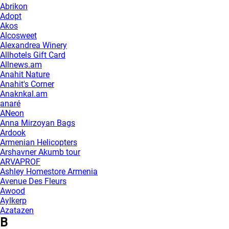
Abrikon
Adopt
Akos
Alcosweet
Alexandrea Winery
Allhotels Gift Card
Allnews.am
Anahit Nature
Anahit's Corner
Anaknkal.am
anaré
ANeon
Anna Mirzoyan Bags
Ardook
Armenian Helicopters
Arshavner Akumb tour
ARVAPROF
Ashley Homestore Armenia
Avenue Des Fleurs
Awood
Aylkerp
Azatazen
B