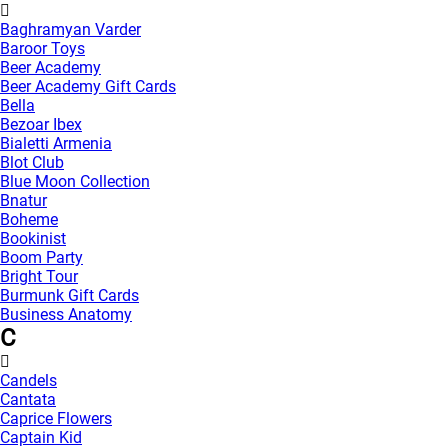
Baghramyan Varder
Baroor Toys
Beer Academy
Beer Academy Gift Cards
Bella
Bezoar Ibex
Bialetti Armenia
Blot Club
Blue Moon Collection
Bnatur
Boheme
Bookinist
Boom Party
Bright Tour
Burmunk Gift Cards
Business Anatomy
C
Candels
Cantata
Caprice Flowers
Captain Kid