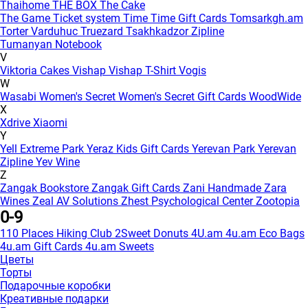
Thaihome
THE BOX
The Cake
The Game
Ticket system
Time
Time Gift Cards
Tomsarkgh.am
Torter Varduhuc
Truezard
Tsakhkadzor Zipline
Tumanyan Notebook
V
Viktoria Cakes
Vishap
Vishap T-Shirt
Vogis
W
Wasabi
Women's Secret
Women's Secret Gift Cards
WoodWide
X
Xdrive
Xiaomi
Y
Yell Extreme Park
Yeraz Kids Gift Cards
Yerevan Park
Yerevan
Zipline
Yev Wine
Z
Zangak Bookstore
Zangak Gift Cards
Zani Handmade
Zara
Wines
Zeal AV Solutions
Zhest Psychological Center
Zootopia
0-9
110 Places Hiking Club
2Sweet Donuts
4U.am
4u.am Eco Bags
4u.am Gift Cards
4u.am Sweets
Цветы
Торты
Подарочные коробки
Креативные подарки