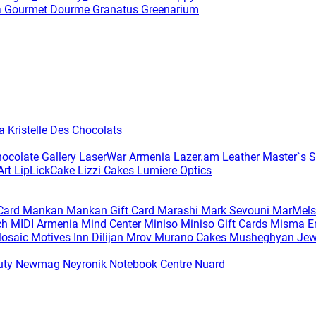
a
Gourmet Dourme
Granatus
Greenarium
ia
Kristelle Des Chocolats
hocolate Gallery
LaserWar Armenia
Lazer.am
Leather Master`s S
Art
LipLickCake
Lizzi Cakes
Lumiere Optics
 Card
Mankan
Mankan Gift Card
Marashi
Mark Sevouni
MarMels
ch
MIDI Armenia
Mind Center
Miniso
Miniso Gift Cards
Misma Em
osaic
Motives Inn Dilijan
Mrov
Murano Cakes
Musheghyan Jew
uty
Newmag
Neyronik
Notebook Centre
Nuard