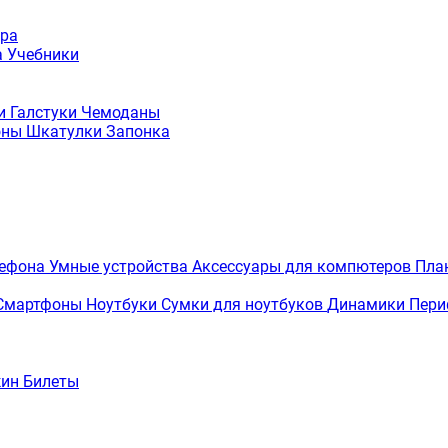
ура
а
Учебники
ки
Галстуки
Чемоданы
оны
Шкатулки
Запонка
лефона
Умные устройства
Аксессуары для компютеров
Пла
Смартфоны
Ноутбуки
Сумки для ноутбуков
Динамики
Пери
жин
Билеты