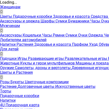
Loading...
Женщинам
Цветы
Подарочные коробки
Здоровье и красота
Средства
Аксессуары и одежда
Шарфы
Сумки
Бумажники
Часы
Очк
Мужчинам
Аксессуары
Кошельки
Часы
Ремни
Сумки
Очки
Одежда
Че
Любителям автомобилей
Напитки
Растения
Здоровье и красота
Парфюм
Уход
Обув
Для детей
Подушки
Игры
Развивающие игры
Развлекательные игры
Животные
Куклы и герои мультфильмов
Машины и поезд
Оружие
Самолеты, дроны и вертолеты
Деревянные игруш
Цветы и Растения
Розы
Букеты
Цветочные композиции
Растение
Долговечные цветы
Искусственные цветы
Торты
Подарочные коробки
Напитки
4U Подарочная карта