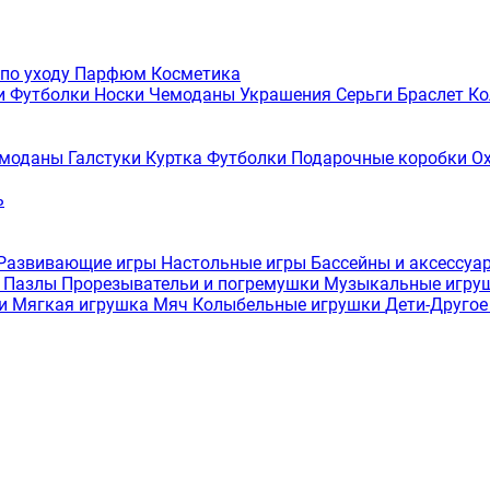
 по уходу
Парфюм
Косметика
и
Футболки
Носки
Чемоданы
Украшения
Серьги
Браслет
Ко
моданы
Галстуки
Куртка
Футболки
Подарочные коробки
О
ь
Развивающие игры
Настольные игры
Бассейны и аксессуа
а
Пазлы
Прорезывательи и погремушки
Музыкальные игру
ки
Мягкая игрушка
Мяч
Колыбельные игрушки
Дети-Друго