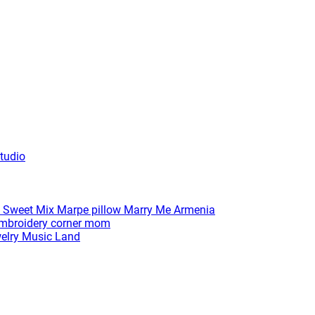
tudio
 Sweet Mix
Marpe pillow
Marry Me Armenia
broidery corner
mom
elry
Music Land