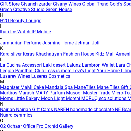
Gift Store
Gisaneh zarder
Givany Wines
Global Trend
Gold's Sp
Green Creative Studio
Green House
H
H2O Beauty Lounge
I
Ibari
Ice-Watch
IP Mobile
J
Jamharian Perfume
Jasmine Home
Jetman
Joli
K
Kara silver
Keras
Khachatryan Fashion House
Kidz Mall Armen
L
La Cucina Accessori
Laki desert
Lalunz
Lambron Wallet
Lara C
Legion Paintball Club
Less is more
Levi's
Light Your Home
Lilm
Lusarev Wines
Luseres Cosmetics
M
Magniser
MaMi Cake
Mandala Spa
ManeTiles
Mane Tiles Gift
Martiros
Marush
MARY Parfum
Masoor
Master Trade
Micro-Te
Moms Little Bakery
Moon Light
Moreni
MORUQ eco solutions
M
N
Nairian
Nairian Gift Cards
NAREH handmade chocolate
NE Bea
Nuard ceramics
O
O2
Ochaar
Office Pro
Orchid Gallery