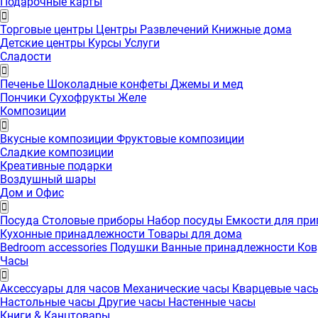
Подарочные карты
Торговые центры
Центры Развлечений
Книжные дома
Детские центры
Курсы
Услуги
Сладости
Печенье
Шоколадные конфеты
Джемы и мед
Пончики
Сухофрукты
Желе
Композиции
Вкусные композиции
Фруктовые композиции
Сладкие композиции
Креативные подарки
Воздушный шары
Дом и Офис
Посуда
Столовые приборы
Набор посуды
Емкости для пр
Кухонные принадлежности
Товары для дома
Bedroom accessories
Подушки
Ванные принадлежности
Ко
Часы
Аксессуары для часов
Механические часы
Кварцевые час
Настольные часы
Другие часы
Настенные часы
Книги & Канцтовары