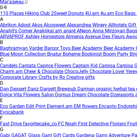
Магазины
0-9
110 Places Hiking Club
2Sweet Donuts
4U.am
4u.am Eco Bags
A
Abrikon
Adopt
Akos
Alcosweet
Alexandrea Winery
Allhotels Gif
Anahit's Corner
Anaknkal.am
anaré
ANeon
Anna Mirzoyan Bag
ARVAPROF
Ashley Homestore Armenia
Avenue Des Fleurs
Awo
B
Baghramyan Varder
Baroor Toys
Beer Academy
Beer Academy 
Blue Moon Collection
Bnatur
Boheme
Bookinist
Boom Party
Bri
C
Candels
Cantata
Caprice Flowers
Captain Kid
Carpisa
Carpisa G
Charm.am
Cheer & Chocolate
ChocoJelly
Chocolate Lover Yere
Corporate Library
Crafts by Ro
Creative gifts
D
Dan Dessert
Danz
Dargett Brewpub
Darman organic herbal tea
Dolce Vita Flowers Salon
Domus
Dream Chocolate
Dzeragorts 
E
Eco Garden
Edit Print
Element.am
EM flowers
Encanto
Endorph
Evocabank
F
Fast Drive
favoritecake_co
FC Noah
First Detective
Floriani
Frui
G
Gabi
GAGAT Glass
Gant Gift Cards
Gardena
Garni Adventure P