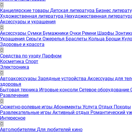
Канцелярские товары
Детская литература
Бизнес литерат
Художественная литература
Нехудожественная литератур
Аксессуары и украшения
Аксессуары
Сумки
Бумажники
Очки
Ремни
Шарфы
Зонти
Украшения
Серьги
Ожерелья
Браслеты
Кольца
Броши
Кул
Здоровье и красота
Средства по уходу
Парфюм
Косметика
Спорт
Электроника
Автоаксессуары
Зарядные устройства
Аксессуары для те
здоровья
Бытовая техника
Игровые консоли
Сетевое оборудование
Развлечения
Сюжетно-ролевые игры
Абонементы
Услуга
Отдых
Походы
Развлекательные игры
Активный отдых
Романтический у
Интересноe
Автолюбителям
Для любителей кино