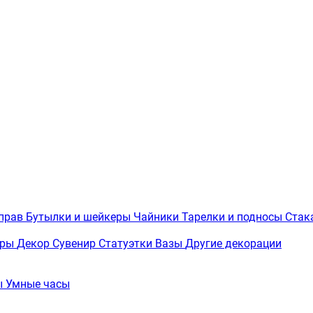
иправ
Бутылки и шейкеры
Чайники
Тарелки и подносы
Стак
вры
Декор
Сувенир
Статуэтки
Вазы
Другие декорации
ы
Умные часы