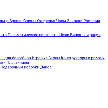
льца
Броши
Кулоны
Ожерелья
Чарм
Заколки
Растения
хота
Пневматические пистолеты
Ножи
Бинокли и рации
ры для бассейнов
Игровые Столы
Конструкторы и роботы
шки
Пластилины
е
Подарочные коробки
Декор