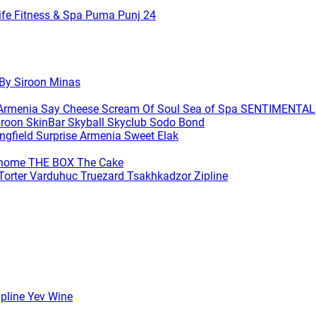
ife Fitness & Spa
Puma
Punj 24
 By Siroon Minas
 Armenia
Say Cheese
Scream Of Soul
Sea of Spa
SENTIMENTAL
iroon SkinBar
Skyball
Skyclub
Sodo Bond
ingfield
Surprise Armenia
Sweet Elak
ihome
THE BOX
The Cake
Torter Varduhuc
Truezard
Tsakhkadzor Zipline
ipline
Yev Wine