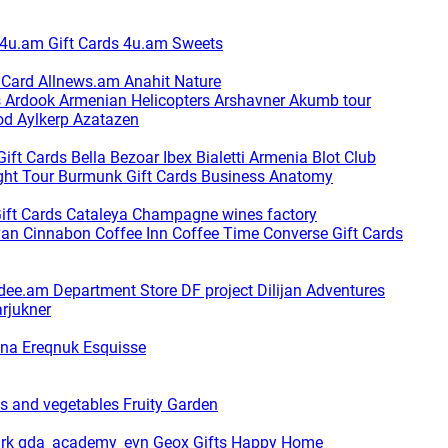
4u.am Gift Cards
4u.am Sweets
t Card
Allnews.am
Anahit Nature
s
Ardook
Armenian Helicopters
Arshavner Akumb tour
od
Aylkerp
Azatazen
Gift Cards
Bella
Bezoar Ibex
Bialetti Armenia
Blot Club
ght Tour
Burmunk Gift Cards
Business Anatomy
ift Cards
Cataleya
Champagne wines factory
van
Cinnabon
Coffee Inn
Coffee Time
Converse Gift Cards
dee.am
Department Store
DF project
Dilijan Adventures
arjukner
ina
Ereqnuk
Esquisse
ts and vegetables
Fruity Garden
ark
gda_academy_evn
Geox
Gifts Happy Home