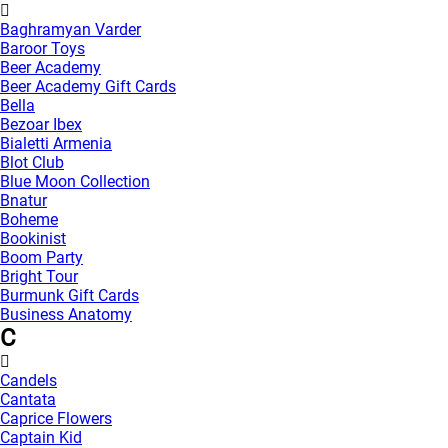
Baghramyan Varder
Baroor Toys
Beer Academy
Beer Academy Gift Cards
Bella
Bezoar Ibex
Bialetti Armenia
Blot Club
Blue Moon Collection
Bnatur
Boheme
Bookinist
Boom Party
Bright Tour
Burmunk Gift Cards
Business Anatomy
C
Candels
Cantata
Caprice Flowers
Captain Kid