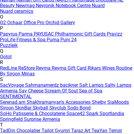
Beauty
Newmag
Neyronik
Notebook Centre
Nuard
Nuard ceramics
O
O2
Ochaar
Office Pro
Orchid Gallery
P
Papyrus
Parma
PAYUSAC
Philharmonic Gift Cards
Pravizz
ProLife Fitness & Spa
Puma
Punj 24
Puzzleik
Q
Qotot
R
RedLine
ReStore
Reyma
Reyma Gift Card
Rikars Wines
Routine
By Siroon Minas
S
SacVoyage
Sahmanamerdz bacikner
Salt Lamps
Salty Lamps
Armenia
Say Cheese
Scream Of Soul
Sea of Spa
SENTIMENTAL
Serenad.am
Shakhramanyan's Accessories
Shelby
SiaMoods
Siroon SkinBar
Skyball
Skyclub
Sodo Bond
SoHo Patisserie & Chocolaterie
Space42
Spark
Sportlandia
Springfield
Surprise Armenia
T
TadDin Chocolatier
Tailot Gyumri
Taraz Art
TeaYan
Terroir