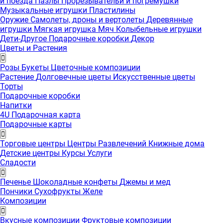
и поезда
Пазлы
Прорезывательи и погремушки
Музыкальные игрушки
Пластилины
Оружие
Самолеты, дроны и вертолеты
Деревянные
игрушки
Мягкая игрушка
Мяч
Колыбельные игрушки
Дети-Другое
Подарочные коробки
Декор
Цветы и Растения
Розы
Букеты
Цветочные композиции
Растение
Долговечные цветы
Искусственные цветы
Торты
Подарочные коробки
Напитки
4U Подарочная карта
Подарочные карты
Торговые центры
Центры Развлечений
Книжные дома
Детские центры
Курсы
Услуги
Сладости
Печенье
Шоколадные конфеты
Джемы и мед
Пончики
Сухофрукты
Желе
Композиции
Вкусные композиции
Фруктовые композиции