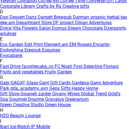
Yerevan
Cinnabon
Coffee Inn
Coffee Time
Converse Gift Cards
Corporate Library
Crafts by Ro
Creative gifts
D
Dan Dessert
Danz
Dargett Brewpub
Darman organic herbal tea
dee.am
Department Store
DF project
Dilijan Adventures
Dolce Vita Flowers Salon
Domus
Dream Chocolate
Dzeragorts
arjukner
E
Eco Garden
Edit Print
Element.am
EM flowers
Encanto
Endorphina
Ereqnuk
Esquisse
Evocabank
F
Fast Drive
favoritecake_co
FC Noah
First Detective
Floriani
Fruits and vegetables
Fruity Garden
G
Gabi
GAGAT Glass
Gant Gift Cards
Gardena
Garni Adventure
Park
gda_academy_evn
Geox
Gifts Happy Home
Gift Store
Gisaneh zarder
Givany Wines
Global Trend
Gold's
Spa
Gourmet Dourme
Granatus
Greenarium
Green Creative Studio
Green House
H
H2O Beauty Lounge
I
Ibari
Ice-Watch
IP Mobile