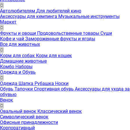
Автолюбителям
Для любителей кино
Аксессуары для кемпинга
Музыкальные инструменты
Маркет
Фрукты и овощи
Продовольственные товары
Суши
Кофе и чай
Замороженные фрукты и ягоды
Все для животных
Корм для собак
Корм для кошек
Домашние животные
Комбо Наборы
Одежда и Обувь
Одежда
Шапка
Рубашка
Носки
Обувь
Тапочки
Спортивная обувь
Аксессуары для ухода за
обувью
Венок
Овальный венок
Классический венок
Символический венок
Офисные принадлежности
Корпоративный