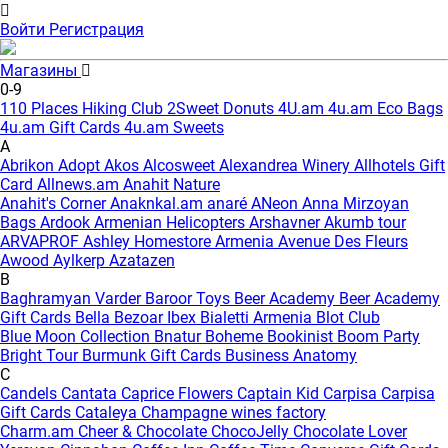
Войти
Регистрация
Магазины
0-9
110 Places Hiking Club
2Sweet Donuts
4U.am
4u.am Eco Bags
4u.am Gift Cards
4u.am Sweets
A
Abrikon
Adopt
Akos
Alcosweet
Alexandrea Winery
Allhotels Gift
Card
Allnews.am
Anahit Nature
Anahit's Corner
Anaknkal.am
anaré
ANeon
Anna Mirzoyan
Bags
Ardook
Armenian Helicopters
Arshavner Akumb tour
ARVAPROF
Ashley Homestore Armenia
Avenue Des Fleurs
Awood
Aylkerp
Azatazen
B
Baghramyan Varder
Baroor Toys
Beer Academy
Beer Academy
Gift Cards
Bella
Bezoar Ibex
Bialetti Armenia
Blot Club
Blue Moon Collection
Bnatur
Boheme
Bookinist
Boom Party
Bright Tour
Burmunk Gift Cards
Business Anatomy
C
Candels
Cantata
Caprice Flowers
Captain Kid
Carpisa
Carpisa
Gift Cards
Cataleya
Champagne wines factory
Charm.am
Cheer & Chocolate
ChocoJelly
Chocolate Lover