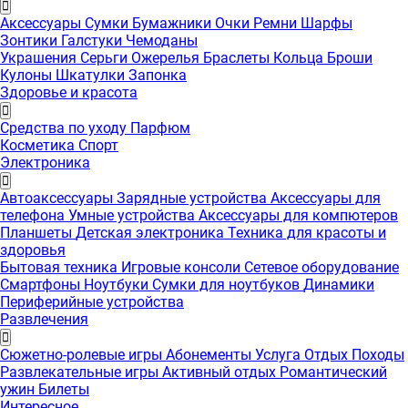
Аксессуары
Сумки
Бумажники
Очки
Ремни
Шарфы
Зонтики
Галстуки
Чемоданы
Украшения
Серьги
Ожерелья
Браслеты
Кольца
Броши
Кулоны
Шкатулки
Запонка
Здоровье и красота
Средства по уходу
Парфюм
Косметика
Спорт
Электроника
Автоаксессуары
Зарядные устройства
Аксессуары для
телефона
Умные устройства
Аксессуары для компютеров
Планшеты
Детская электроника
Техника для красоты и
здоровья
Бытовая техника
Игровые консоли
Сетевое оборудование
Смартфоны
Ноутбуки
Сумки для ноутбуков
Динамики
Периферийные устройства
Развлечения
Сюжетно-ролевые игры
Абонементы
Услуга
Отдых
Походы
Развлекательные игры
Активный отдых
Романтический
ужин
Билеты
Интересноe