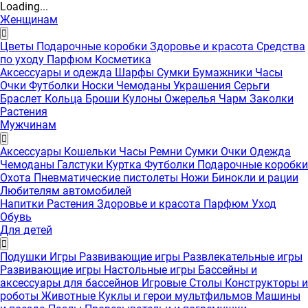
Loading...
Женщинам
Цветы
Подарочные коробки
Здоровье и красота
Средства
по уходу
Парфюм
Косметика
Аксессуары и одежда
Шарфы
Сумки
Бумажники
Часы
Очки
Футболки
Носки
Чемоданы
Украшения
Серьги
Браслет
Кольца
Броши
Кулоны
Ожерелья
Чарм
Заколки
Растения
Мужчинам
Аксессуары
Кошельки
Часы
Ремни
Сумки
Очки
Одежда
Чемоданы
Галстуки
Куртка
Футболки
Подарочные коробки
Охота
Пневматические пистолеты
Ножи
Бинокли и рации
Любителям автомобилей
Напитки
Растения
Здоровье и красота
Парфюм
Уход
Обувь
Для детей
Подушки
Игры
Развивающие игры
Развлекательные игры
Развивающие игры
Настольные игры
Бассейны и
аксессуары для бассейнов
Игровые Столы
Конструкторы и
роботы
Животные
Куклы и герои мультфильмов
Машины