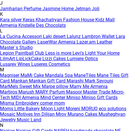
J
Jamharian Perfume
Jasmine Home
Jetman
Joli
K
Kara silver
Keras
Khachatryan Fashion House
Kidz Mall
Armenia
Kristelle Des Chocolats
L
La Cucina Accessori
Laki desert
Lalunz
Lambron Wallet
Lara
Chocolate Gallery
LaserWar Armenia
Lazer.am
Leather
Master`s Studio
Legion Paintball Club
Less is more
Levi's
Light Your Home
LilmArt
LipLickCake
Lizzi Cakes
Lumiere Optics
Lusarev Wines
Luseres Cosmetics
M
Magniser
MaMi Cake
Mandala Spa
ManeTiles
Mane Tiles Gift
Card
Mankan
Mankan Gift Card
Marashi
Mark Sevouni
MarMels Sweet Mix
Marpe pillow
Marry Me Armenia
Martiros
Marush
MARY Parfum
Masoor
Master Trade
Micro-
Tech
MIDI Armenia
Mind Center
Miniso
Miniso Gift Cards
Misma Embroidery corner
mom
Moms Little Bakery
Moon Light
Moreni
MORUQ eco solutions
Mosaic
Motives Inn Dilijan
Mrov
Murano Cakes
Musheghyan
Jewelry
Music Land
N
Nairian
Nairian Gift Cards
NAREH handmade chocolate
NE