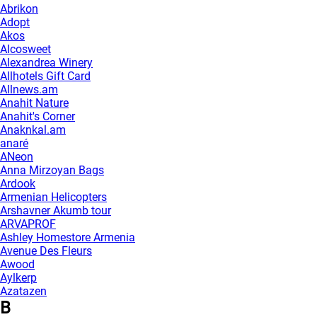
Abrikon
Adopt
Akos
Alcosweet
Alexandrea Winery
Allhotels Gift Card
Allnews.am
Anahit Nature
Anahit's Corner
Anaknkal.am
anaré
ANeon
Anna Mirzoyan Bags
Ardook
Armenian Helicopters
Arshavner Akumb tour
ARVAPROF
Ashley Homestore Armenia
Avenue Des Fleurs
Awood
Aylkerp
Azatazen
B