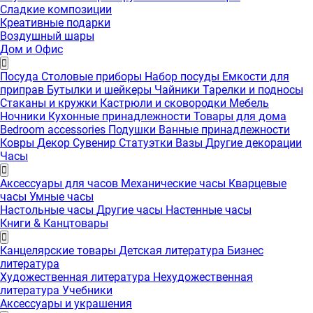
Сладкие композиции
Креативные подарки
Воздушный шары
Дом и Офис
Посуда
Столовые приборы
Набор посуды
Емкости для
приправ
Бутылки и шейкеры
Чайники
Тарелки и подносы
Стаканы и кружки
Кастрюли и сковородки
Мебель
Ночники
Кухонные принадлежности
Товары для дома
Bedroom accessories
Подушки
Ванные принадлежности
Ковры
Декор
Сувенир
Статуэтки
Вазы
Другие декорации
Часы
Аксессуары для часов
Механические часы
Кварцевые
часы
Умные часы
Настольные часы
Другие часы
Настенные часы
Книги & Канцтовары
Канцелярские товары
Детская литература
Бизнес
литература
Художественная литература
Нехудожественная
литература
Учебники
Аксессуары и украшения