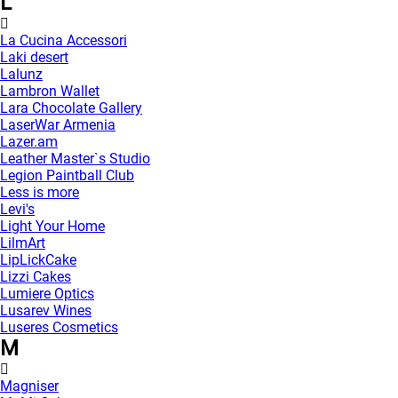
L
La Cucina Accessori
Laki desert
Lalunz
Lambron Wallet
Lara Chocolate Gallery
LaserWar Armenia
Lazer.am
Leather Master`s Studio
Legion Paintball Club
Less is more
Levi's
Light Your Home
LilmArt
LipLickCake
Lizzi Cakes
Lumiere Optics
Lusarev Wines
Luseres Cosmetics
M
Magniser