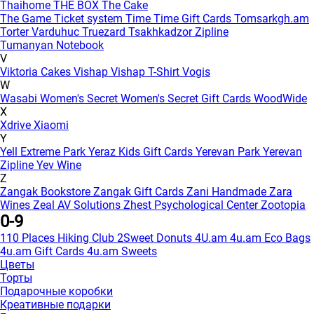
Thaihome
THE BOX
The Cake
The Game
Ticket system
Time
Time Gift Cards
Tomsarkgh.am
Torter Varduhuc
Truezard
Tsakhkadzor Zipline
Tumanyan Notebook
V
Viktoria Cakes
Vishap
Vishap T-Shirt
Vogis
W
Wasabi
Women's Secret
Women's Secret Gift Cards
WoodWide
X
Xdrive
Xiaomi
Y
Yell Extreme Park
Yeraz Kids Gift Cards
Yerevan Park
Yerevan
Zipline
Yev Wine
Z
Zangak Bookstore
Zangak Gift Cards
Zani Handmade
Zara
Wines
Zeal AV Solutions
Zhest Psychological Center
Zootopia
0-9
110 Places Hiking Club
2Sweet Donuts
4U.am
4u.am Eco Bags
4u.am Gift Cards
4u.am Sweets
Цветы
Торты
Подарочные коробки
Креативные подарки