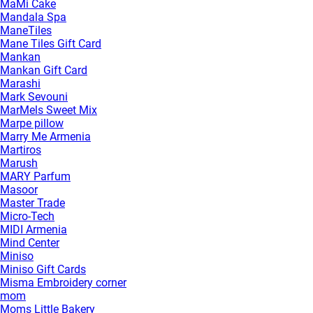
MaMi Cake
Mandala Spa
ManeTiles
Mane Tiles Gift Card
Mankan
Mankan Gift Card
Marashi
Mark Sevouni
MarMels Sweet Mix
Marpe pillow
Marry Me Armenia
Martiros
Marush
MARY Parfum
Masoor
Master Trade
Micro-Tech
MIDI Armenia
Mind Center
Miniso
Miniso Gift Cards
Misma Embroidery corner
mom
Moms Little Bakery