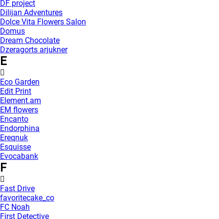
DF project
Dilijan Adventures
Dolce Vita Flowers Salon
Domus
Dream Chocolate
Dzeragorts arjukner
E
Eco Garden
Edit Print
Element.am
EM flowers
Encanto
Endorphina
Ereqnuk
Esquisse
Evocabank
F
Fast Drive
favoritecake_co
FC Noah
First Detective