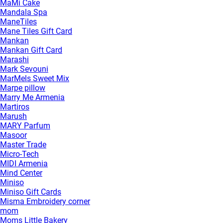
MaMi Cake
Mandala Spa
ManeTiles
Mane Tiles Gift Card
Mankan
Mankan Gift Card
Marashi
Mark Sevouni
MarMels Sweet Mix
Marpe pillow
Marry Me Armenia
Martiros
Marush
MARY Parfum
Masoor
Master Trade
Micro-Tech
MIDI Armenia
Mind Center
Miniso
Miniso Gift Cards
Misma Embroidery corner
mom
Moms Little Bakery