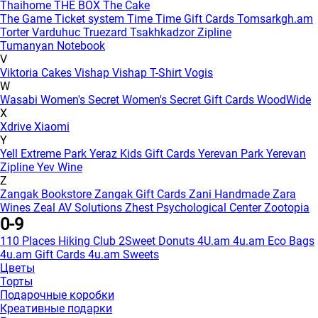
Thaihome
THE BOX
The Cake
The Game
Ticket system
Time
Time Gift Cards
Tomsarkgh.am
Torter Varduhuc
Truezard
Tsakhkadzor Zipline
Tumanyan Notebook
V
Viktoria Cakes
Vishap
Vishap T-Shirt
Vogis
W
Wasabi
Women's Secret
Women's Secret Gift Cards
WoodWide
X
Xdrive
Xiaomi
Y
Yell Extreme Park
Yeraz Kids Gift Cards
Yerevan Park
Yerevan
Zipline
Yev Wine
Z
Zangak Bookstore
Zangak Gift Cards
Zani Handmade
Zara
Wines
Zeal AV Solutions
Zhest Psychological Center
Zootopia
0-9
110 Places Hiking Club
2Sweet Donuts
4U.am
4u.am Eco Bags
4u.am Gift Cards
4u.am Sweets
Цветы
Торты
Подарочные коробки
Креативные подарки