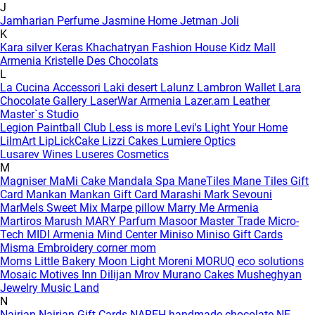
J
Jamharian Perfume
Jasmine Home
Jetman
Joli
K
Kara silver
Keras
Khachatryan Fashion House
Kidz Mall
Armenia
Kristelle Des Chocolats
L
La Cucina Accessori
Laki desert
Lalunz
Lambron Wallet
Lara
Chocolate Gallery
LaserWar Armenia
Lazer.am
Leather
Master`s Studio
Legion Paintball Club
Less is more
Levi's
Light Your Home
LilmArt
LipLickCake
Lizzi Cakes
Lumiere Optics
Lusarev Wines
Luseres Cosmetics
M
Magniser
MaMi Cake
Mandala Spa
ManeTiles
Mane Tiles Gift
Card
Mankan
Mankan Gift Card
Marashi
Mark Sevouni
MarMels Sweet Mix
Marpe pillow
Marry Me Armenia
Martiros
Marush
MARY Parfum
Masoor
Master Trade
Micro-
Tech
MIDI Armenia
Mind Center
Miniso
Miniso Gift Cards
Misma Embroidery corner
mom
Moms Little Bakery
Moon Light
Moreni
MORUQ eco solutions
Mosaic
Motives Inn Dilijan
Mrov
Murano Cakes
Musheghyan
Jewelry
Music Land
N
Nairian
Nairian Gift Cards
NAREH handmade chocolate
NE