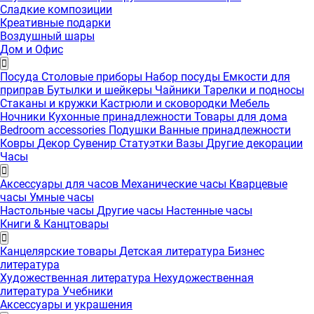
Сладкие композиции
Креативные подарки
Воздушный шары
Дом и Офис
Посуда
Столовые приборы
Набор посуды
Емкости для
приправ
Бутылки и шейкеры
Чайники
Тарелки и подносы
Стаканы и кружки
Кастрюли и сковородки
Мебель
Ночники
Кухонные принадлежности
Товары для дома
Bedroom accessories
Подушки
Ванные принадлежности
Ковры
Декор
Сувенир
Статуэтки
Вазы
Другие декорации
Часы
Аксессуары для часов
Механические часы
Кварцевые
часы
Умные часы
Настольные часы
Другие часы
Настенные часы
Книги & Канцтовары
Канцелярские товары
Детская литература
Бизнес
литература
Художественная литература
Нехудожественная
литература
Учебники
Аксессуары и украшения