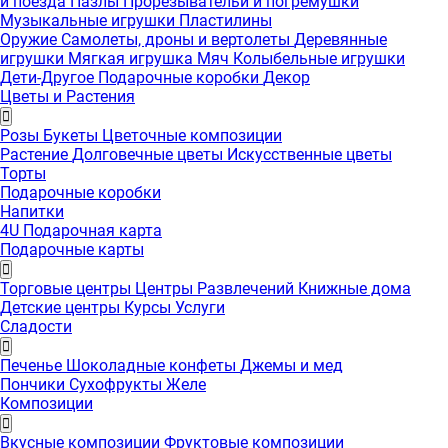
и поезда
Пазлы
Прорезывательи и погремушки
Музыкальные игрушки
Пластилины
Оружие
Самолеты, дроны и вертолеты
Деревянные
игрушки
Мягкая игрушка
Мяч
Колыбельные игрушки
Дети-Другое
Подарочные коробки
Декор
Цветы и Растения
Розы
Букеты
Цветочные композиции
Растение
Долговечные цветы
Искусственные цветы
Торты
Подарочные коробки
Напитки
4U Подарочная карта
Подарочные карты
Торговые центры
Центры Развлечений
Книжные дома
Детские центры
Курсы
Услуги
Сладости
Печенье
Шоколадные конфеты
Джемы и мед
Пончики
Сухофрукты
Желе
Композиции
Вкусные композиции
Фруктовые композиции