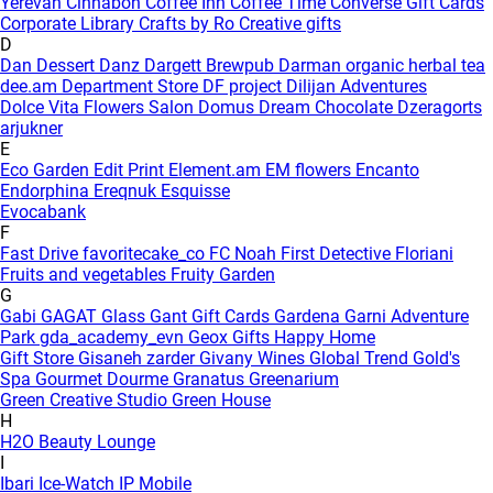
Yerevan
Cinnabon
Coffee Inn
Coffee Time
Converse Gift Cards
Corporate Library
Crafts by Ro
Creative gifts
D
Dan Dessert
Danz
Dargett Brewpub
Darman organic herbal tea
dee.am
Department Store
DF project
Dilijan Adventures
Dolce Vita Flowers Salon
Domus
Dream Chocolate
Dzeragorts
arjukner
E
Eco Garden
Edit Print
Element.am
EM flowers
Encanto
Endorphina
Ereqnuk
Esquisse
Evocabank
F
Fast Drive
favoritecake_co
FC Noah
First Detective
Floriani
Fruits and vegetables
Fruity Garden
G
Gabi
GAGAT Glass
Gant Gift Cards
Gardena
Garni Adventure
Park
gda_academy_evn
Geox
Gifts Happy Home
Gift Store
Gisaneh zarder
Givany Wines
Global Trend
Gold's
Spa
Gourmet Dourme
Granatus
Greenarium
Green Creative Studio
Green House
H
H2O Beauty Lounge
I
Ibari
Ice-Watch
IP Mobile