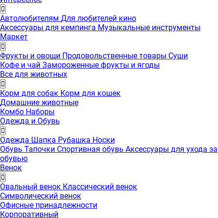
Автолюбителям
Для любителей кино
Аксессуары для кемпинга
Музыкальные инструменты
Маркет
Фрукты и овощи
Продовольственные товары
Суши
Кофе и чай
Замороженные фрукты и ягоды
Все для животных
Корм для собак
Корм для кошек
Домашние животные
Комбо Наборы
Одежда и Обувь
Одежда
Шапка
Рубашка
Носки
Обувь
Тапочки
Спортивная обувь
Аксессуары для ухода за
обувью
Венок
Овальный венок
Классический венок
Символический венок
Офисные принадлежности
Корпоративный