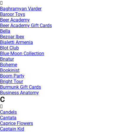
Baghramyan Varder
Baroor Toys
Beer Academy
Beer Academy Gift Cards
Bella
Bezoar Ibex
Bialetti Armenia
Blot Club
Blue Moon Collection
Bnatur
Boheme
Bookinist
Boom Party
Bright Tour
Burmunk Gift Cards
Business Anatomy
C
Candels
Cantata
Caprice Flowers
Captain Kid