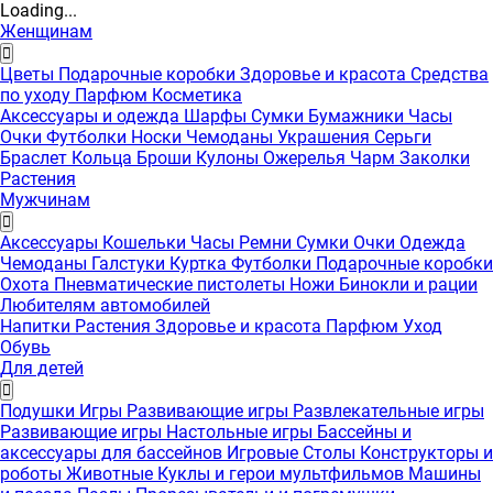
Loading...
Женщинам
Цветы
Подарочные коробки
Здоровье и красота
Средства
по уходу
Парфюм
Косметика
Аксессуары и одежда
Шарфы
Сумки
Бумажники
Часы
Очки
Футболки
Носки
Чемоданы
Украшения
Серьги
Браслет
Кольца
Броши
Кулоны
Ожерелья
Чарм
Заколки
Растения
Мужчинам
Аксессуары
Кошельки
Часы
Ремни
Сумки
Очки
Одежда
Чемоданы
Галстуки
Куртка
Футболки
Подарочные коробки
Охота
Пневматические пистолеты
Ножи
Бинокли и рации
Любителям автомобилей
Напитки
Растения
Здоровье и красота
Парфюм
Уход
Обувь
Для детей
Подушки
Игры
Развивающие игры
Развлекательные игры
Развивающие игры
Настольные игры
Бассейны и
аксессуары для бассейнов
Игровые Столы
Конструкторы и
роботы
Животные
Куклы и герои мультфильмов
Машины