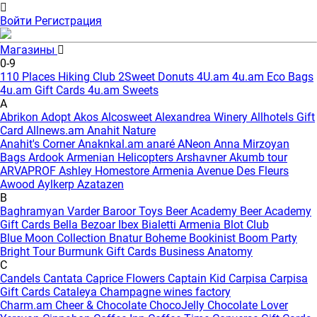
Войти
Регистрация
Магазины
0-9
110 Places Hiking Club
2Sweet Donuts
4U.am
4u.am Eco Bags
4u.am Gift Cards
4u.am Sweets
A
Abrikon
Adopt
Akos
Alcosweet
Alexandrea Winery
Allhotels Gift
Card
Allnews.am
Anahit Nature
Anahit's Corner
Anaknkal.am
anaré
ANeon
Anna Mirzoyan
Bags
Ardook
Armenian Helicopters
Arshavner Akumb tour
ARVAPROF
Ashley Homestore Armenia
Avenue Des Fleurs
Awood
Aylkerp
Azatazen
B
Baghramyan Varder
Baroor Toys
Beer Academy
Beer Academy
Gift Cards
Bella
Bezoar Ibex
Bialetti Armenia
Blot Club
Blue Moon Collection
Bnatur
Boheme
Bookinist
Boom Party
Bright Tour
Burmunk Gift Cards
Business Anatomy
C
Candels
Cantata
Caprice Flowers
Captain Kid
Carpisa
Carpisa
Gift Cards
Cataleya
Champagne wines factory
Charm.am
Cheer & Chocolate
ChocoJelly
Chocolate Lover