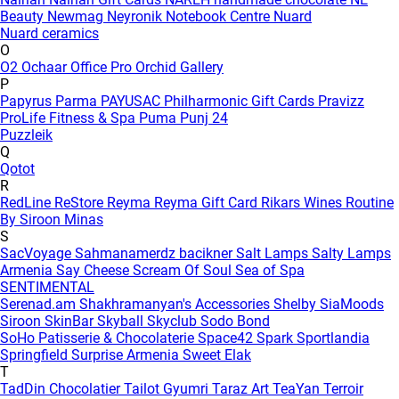
Beauty
Newmag
Neyronik
Notebook Centre
Nuard
Nuard ceramics
O
O2
Ochaar
Office Pro
Orchid Gallery
P
Papyrus
Parma
PAYUSAC
Philharmonic Gift Cards
Pravizz
ProLife Fitness & Spa
Puma
Punj 24
Puzzleik
Q
Qotot
R
RedLine
ReStore
Reyma
Reyma Gift Card
Rikars Wines
Routine
By Siroon Minas
S
SacVoyage
Sahmanamerdz bacikner
Salt Lamps
Salty Lamps
Armenia
Say Cheese
Scream Of Soul
Sea of Spa
SENTIMENTAL
Serenad.am
Shakhramanyan's Accessories
Shelby
SiaMoods
Siroon SkinBar
Skyball
Skyclub
Sodo Bond
SoHo Patisserie & Chocolaterie
Space42
Spark
Sportlandia
Springfield
Surprise Armenia
Sweet Elak
T
TadDin Chocolatier
Tailot Gyumri
Taraz Art
TeaYan
Terroir