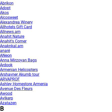
Abrikon
Adopt
Akos
Alcosweet
Alexandrea Winery
Allhotels Gift Card
Allnews.am
Anahit Nature
Anahit's Corner
Anaknkal.am
anaré
ANeon
Anna Mirzoyan Bags
Ardook
Armenian Helicopters
Arshavner Akumb tour
ARVAPROF
Ashley Homestore Armenia
Avenue Des Fleurs
Awood
Aylkerp
Azatazen
B