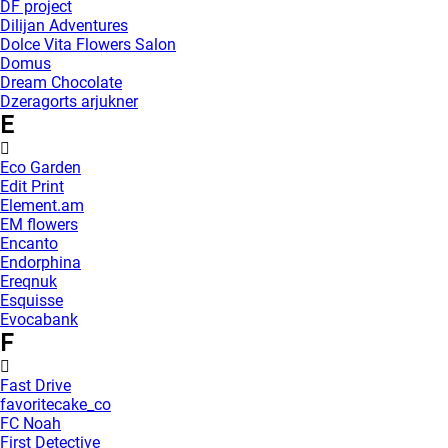
DF project
Dilijan Adventures
Dolce Vita Flowers Salon
Domus
Dream Chocolate
Dzeragorts arjukner
E
Eco Garden
Edit Print
Element.am
EM flowers
Encanto
Endorphina
Ereqnuk
Esquisse
Evocabank
F
Fast Drive
favoritecake_co
FC Noah
First Detective