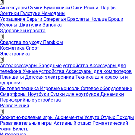
Аксессуары
Сумки
Бумажники
Очки
Ремни
Шарфы
Зонтики
Галстуки
Чемоданы
Украшения
Серьги
Ожерелья
Браслеты
Кольца
Броши
Кулоны
Шкатулки
Запонка
Здоровье и красота
Средства по уходу
Парфюм
Косметика
Спорт
Электроника
Автоаксессуары
Зарядные устройства
Аксессуары для
телефона
Умные устройства
Аксессуары для компютеров
Планшеты
Детская электроника
Техника для красоты и
здоровья
Бытовая техника
Игровые консоли
Сетевое оборудование
Смартфоны
Ноутбуки
Сумки для ноутбуков
Динамики
Периферийные устройства
Развлечения
Сюжетно-ролевые игры
Абонементы
Услуга
Отдых
Походы
Развлекательные игры
Активный отдых
Романтический
ужин
Билеты
Интересноe