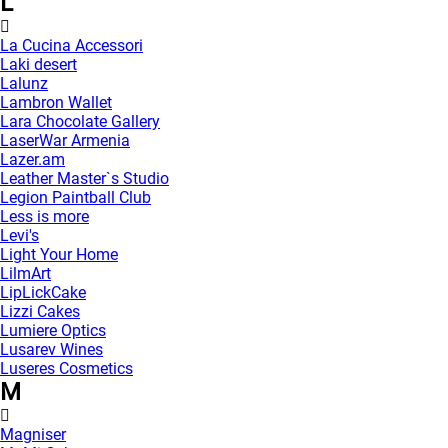
L
La Cucina Accessori
Laki desert
Lalunz
Lambron Wallet
Lara Chocolate Gallery
LaserWar Armenia
Lazer.am
Leather Master`s Studio
Legion Paintball Club
Less is more
Levi's
Light Your Home
LilmArt
LipLickCake
Lizzi Cakes
Lumiere Optics
Lusarev Wines
Luseres Cosmetics
M
Magniser