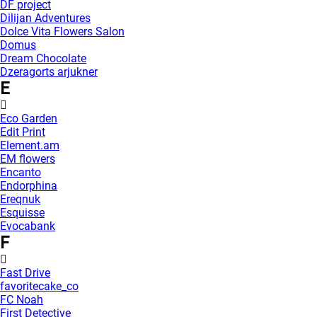
DF project
Dilijan Adventures
Dolce Vita Flowers Salon
Domus
Dream Chocolate
Dzeragorts arjukner
E
Eco Garden
Edit Print
Element.am
EM flowers
Encanto
Endorphina
Ereqnuk
Esquisse
Evocabank
F
Fast Drive
favoritecake_co
FC Noah
First Detective