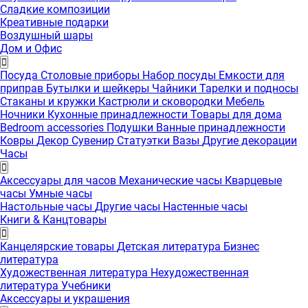
Сладкие композиции
Креативные подарки
Воздушный шары
Дом и Офис
Посуда
Столовые приборы
Набор посуды
Емкости для
приправ
Бутылки и шейкеры
Чайники
Тарелки и подносы
Стаканы и кружки
Кастрюли и сковородки
Мебель
Ночники
Кухонные принадлежности
Товары для дома
Bedroom accessories
Подушки
Ванные принадлежности
Ковры
Декор
Сувенир
Статуэтки
Вазы
Другие декорации
Часы
Аксессуары для часов
Механические часы
Кварцевые
часы
Умные часы
Настольные часы
Другие часы
Настенные часы
Книги & Канцтовары
Канцелярские товары
Детская литература
Бизнес
литература
Художественная литература
Нехудожественная
литература
Учебники
Аксессуары и украшения