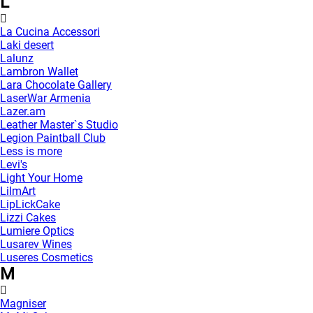
L
La Cucina Accessori
Laki desert
Lalunz
Lambron Wallet
Lara Chocolate Gallery
LaserWar Armenia
Lazer.am
Leather Master`s Studio
Legion Paintball Club
Less is more
Levi's
Light Your Home
LilmArt
LipLickCake
Lizzi Cakes
Lumiere Optics
Lusarev Wines
Luseres Cosmetics
M
Magniser