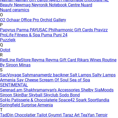
Beauty
Newmag
Neyronik
Notebook Centre
Nuard
Nuard ceramics
O
O2
Ochaar
Office Pro
Orchid Gallery
P
Papyrus
Parma
PAYUSAC
Philharmonic Gift Cards
Pravizz
ProLife Fitness & Spa
Puma
Punj 24
Puzzleik
Q
Qotot
R
RedLine
ReStore
Reyma
Reyma Gift Card
Rikars Wines
Routine
By Siroon Minas
S
SacVoyage
Sahmanamerdz bacikner
Salt Lamps
Salty Lamps
Armenia
Say Cheese
Scream Of Soul
Sea of Spa
SENTIMENTAL
Serenad.am
Shakhramanyan's Accessories
Shelby
SiaMoods
Siroon SkinBar
Skyball
Skyclub
Sodo Bond
SoHo Patisserie & Chocolaterie
Space42
Spark
Sportlandia
Springfield
Surprise Armenia
T
TadDin Chocolatier
Tailot Gyumri
Taraz Art
TeaYan
Terroir