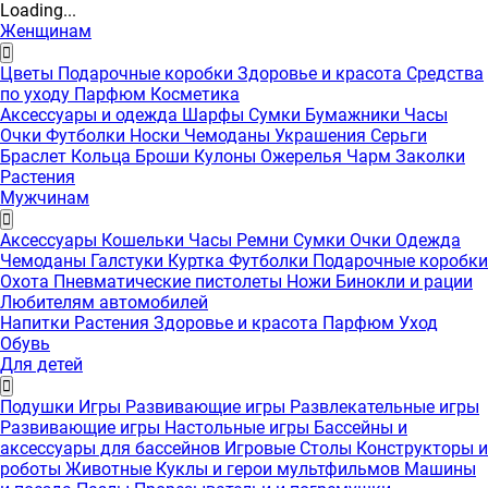
Loading...
Женщинам
Цветы
Подарочные коробки
Здоровье и красота
Средства
по уходу
Парфюм
Косметика
Аксессуары и одежда
Шарфы
Сумки
Бумажники
Часы
Очки
Футболки
Носки
Чемоданы
Украшения
Серьги
Браслет
Кольца
Броши
Кулоны
Ожерелья
Чарм
Заколки
Растения
Мужчинам
Аксессуары
Кошельки
Часы
Ремни
Сумки
Очки
Одежда
Чемоданы
Галстуки
Куртка
Футболки
Подарочные коробки
Охота
Пневматические пистолеты
Ножи
Бинокли и рации
Любителям автомобилей
Напитки
Растения
Здоровье и красота
Парфюм
Уход
Обувь
Для детей
Подушки
Игры
Развивающие игры
Развлекательные игры
Развивающие игры
Настольные игры
Бассейны и
аксессуары для бассейнов
Игровые Столы
Конструкторы и
роботы
Животные
Куклы и герои мультфильмов
Машины