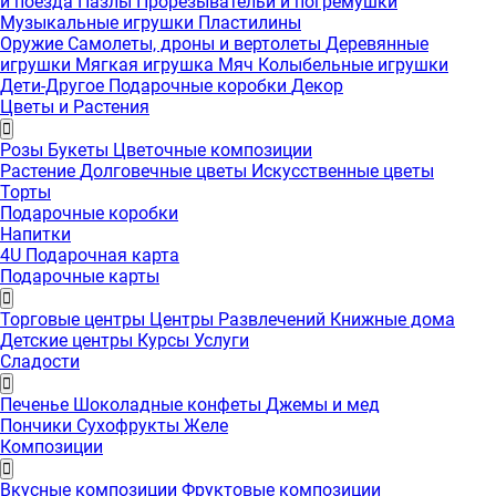
и поезда
Пазлы
Прорезывательи и погремушки
Музыкальные игрушки
Пластилины
Оружие
Самолеты, дроны и вертолеты
Деревянные
игрушки
Мягкая игрушка
Мяч
Колыбельные игрушки
Дети-Другое
Подарочные коробки
Декор
Цветы и Растения
Розы
Букеты
Цветочные композиции
Растение
Долговечные цветы
Искусственные цветы
Торты
Подарочные коробки
Напитки
4U Подарочная карта
Подарочные карты
Торговые центры
Центры Развлечений
Книжные дома
Детские центры
Курсы
Услуги
Сладости
Печенье
Шоколадные конфеты
Джемы и мед
Пончики
Сухофрукты
Желе
Композиции
Вкусные композиции
Фруктовые композиции