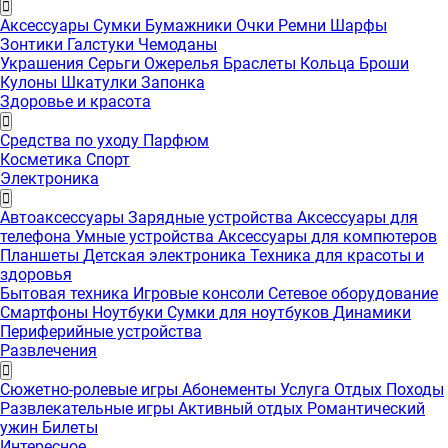
Аксессуары
Сумки
Бумажники
Очки
Ремни
Шарфы
Зонтики
Галстуки
Чемоданы
Украшения
Серьги
Ожерелья
Браслеты
Кольца
Броши
Кулоны
Шкатулки
Запонка
Здоровье и красота
Средства по уходу
Парфюм
Косметика
Спорт
Электроника
Автоаксессуары
Зарядные устройства
Аксессуары для
телефона
Умные устройства
Аксессуары для компютеров
Планшеты
Детская электроника
Техника для красоты и
здоровья
Бытовая техника
Игровые консоли
Сетевое оборудование
Смартфоны
Ноутбуки
Сумки для ноутбуков
Динамики
Периферийные устройства
Развлечения
Сюжетно-ролевые игры
Абонементы
Услуга
Отдых
Походы
Развлекательные игры
Активный отдых
Романтический
ужин
Билеты
Интересноe