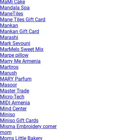
MaMi Cake
Mandala Spa
ManeTiles
Mane Tiles Gift Card
Mankan
Mankan Gift Card
Marashi
Mark Sevouni
MarMels Sweet Mix
Marpe pillow
Marry Me Armenia
Martiros
Marush
MARY Parfum
Masoor
Master Trade
Micro-Tech
MIDI Armenia
Mind Center
Miniso
Miniso Gift Cards
Misma Embroidery corner
mom
Moms Little Bakery