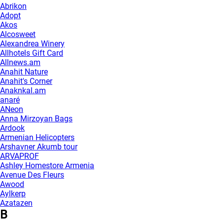
Abrikon
Adopt
Akos
Alcosweet
Alexandrea Winery
Allhotels Gift Card
Allnews.am
Anahit Nature
Anahit's Corner
Anaknkal.am
anaré
ANeon
Anna Mirzoyan Bags
Ardook
Armenian Helicopters
Arshavner Akumb tour
ARVAPROF
Ashley Homestore Armenia
Avenue Des Fleurs
Awood
Aylkerp
Azatazen
B