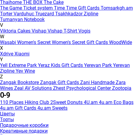
Thaihome
THE BOX
The Cake
The Game
Ticket system
Time
Time Gift Cards
Tomsarkgh.am
Torter Varduhuc
Truezard
Tsakhkadzor Zipline
Tumanyan Notebook
V
Viktoria Cakes
Vishap
Vishap T-Shirt
Vogis
W
Wasabi
Women's Secret
Women's Secret Gift Cards
WoodWide
X
Xdrive
Xiaomi
Y
Yell Extreme Park
Yeraz Kids Gift Cards
Yerevan Park
Yerevan
Zipline
Yev Wine
Z
Zangak Bookstore
Zangak Gift Cards
Zani Handmade
Zara
Wines
Zeal AV Solutions
Zhest Psychological Center
Zootopia
0-9
110 Places Hiking Club
2Sweet Donuts
4U.am
4u.am Eco Bags
4u.am Gift Cards
4u.am Sweets
Цветы
Торты
Подарочные коробки
Креативные подарки