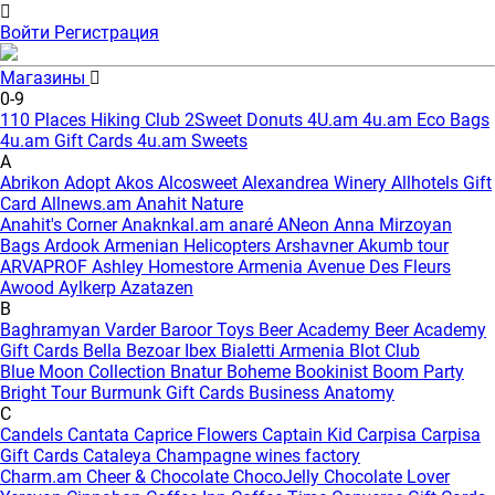
Войти
Регистрация
Магазины
0-9
110 Places Hiking Club
2Sweet Donuts
4U.am
4u.am Eco Bags
4u.am Gift Cards
4u.am Sweets
A
Abrikon
Adopt
Akos
Alcosweet
Alexandrea Winery
Allhotels Gift
Card
Allnews.am
Anahit Nature
Anahit's Corner
Anaknkal.am
anaré
ANeon
Anna Mirzoyan
Bags
Ardook
Armenian Helicopters
Arshavner Akumb tour
ARVAPROF
Ashley Homestore Armenia
Avenue Des Fleurs
Awood
Aylkerp
Azatazen
B
Baghramyan Varder
Baroor Toys
Beer Academy
Beer Academy
Gift Cards
Bella
Bezoar Ibex
Bialetti Armenia
Blot Club
Blue Moon Collection
Bnatur
Boheme
Bookinist
Boom Party
Bright Tour
Burmunk Gift Cards
Business Anatomy
C
Candels
Cantata
Caprice Flowers
Captain Kid
Carpisa
Carpisa
Gift Cards
Cataleya
Champagne wines factory
Charm.am
Cheer & Chocolate
ChocoJelly
Chocolate Lover