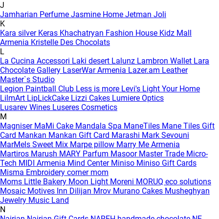
J
Jamharian Perfume
Jasmine Home
Jetman
Joli
K
Kara silver
Keras
Khachatryan Fashion House
Kidz Mall
Armenia
Kristelle Des Chocolats
L
La Cucina Accessori
Laki desert
Lalunz
Lambron Wallet
Lara
Chocolate Gallery
LaserWar Armenia
Lazer.am
Leather
Master`s Studio
Legion Paintball Club
Less is more
Levi's
Light Your Home
LilmArt
LipLickCake
Lizzi Cakes
Lumiere Optics
Lusarev Wines
Luseres Cosmetics
M
Magniser
MaMi Cake
Mandala Spa
ManeTiles
Mane Tiles Gift
Card
Mankan
Mankan Gift Card
Marashi
Mark Sevouni
MarMels Sweet Mix
Marpe pillow
Marry Me Armenia
Martiros
Marush
MARY Parfum
Masoor
Master Trade
Micro-
Tech
MIDI Armenia
Mind Center
Miniso
Miniso Gift Cards
Misma Embroidery corner
mom
Moms Little Bakery
Moon Light
Moreni
MORUQ eco solutions
Mosaic
Motives Inn Dilijan
Mrov
Murano Cakes
Musheghyan
Jewelry
Music Land
N
Nairian
Nairian Gift Cards
NAREH handmade chocolate
NE