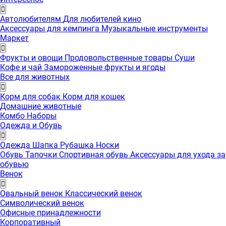
Автолюбителям
Для любителей кино
Аксессуары для кемпинга
Музыкальные инструменты
Маркет
Фрукты и овощи
Продовольственные товары
Суши
Кофе и чай
Замороженные фрукты и ягоды
Все для животных
Корм для собак
Корм для кошек
Домашние животные
Комбо Наборы
Одежда и Обувь
Одежда
Шапка
Рубашка
Носки
Обувь
Тапочки
Спортивная обувь
Аксессуары для ухода за
обувью
Венок
Овальный венок
Классический венок
Символический венок
Офисные принадлежности
Корпоративный