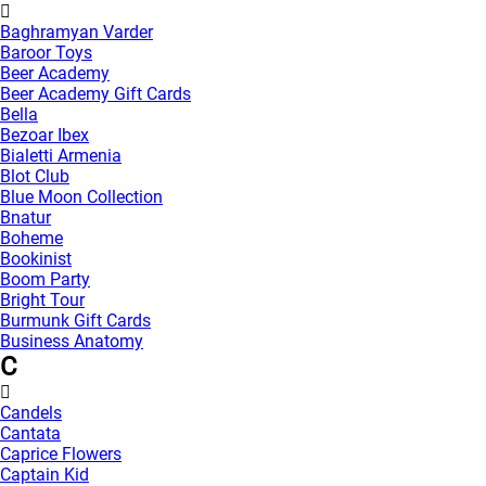
Baghramyan Varder
Baroor Toys
Beer Academy
Beer Academy Gift Cards
Bella
Bezoar Ibex
Bialetti Armenia
Blot Club
Blue Moon Collection
Bnatur
Boheme
Bookinist
Boom Party
Bright Tour
Burmunk Gift Cards
Business Anatomy
C
Candels
Cantata
Caprice Flowers
Captain Kid