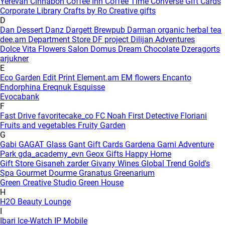
Yerevan
Cinnabon
Coffee Inn
Coffee Time
Converse Gift Cards
Corporate Library
Crafts by Ro
Creative gifts
D
Dan Dessert
Danz
Dargett Brewpub
Darman organic herbal tea
dee.am
Department Store
DF project
Dilijan Adventures
Dolce Vita Flowers Salon
Domus
Dream Chocolate
Dzeragorts
arjukner
E
Eco Garden
Edit Print
Element.am
EM flowers
Encanto
Endorphina
Ereqnuk
Esquisse
Evocabank
F
Fast Drive
favoritecake_co
FC Noah
First Detective
Floriani
Fruits and vegetables
Fruity Garden
G
Gabi
GAGAT Glass
Gant Gift Cards
Gardena
Garni Adventure
Park
gda_academy_evn
Geox
Gifts Happy Home
Gift Store
Gisaneh zarder
Givany Wines
Global Trend
Gold's
Spa
Gourmet Dourme
Granatus
Greenarium
Green Creative Studio
Green House
H
H2O Beauty Lounge
I
Ibari
Ice-Watch
IP Mobile