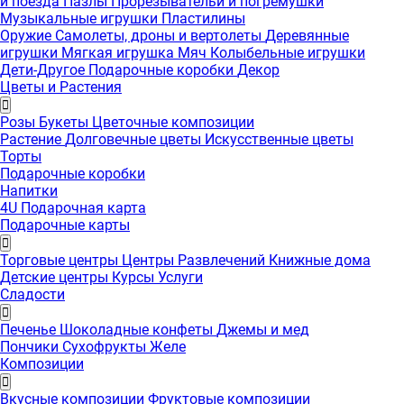
и поезда
Пазлы
Прорезывательи и погремушки
Музыкальные игрушки
Пластилины
Оружие
Самолеты, дроны и вертолеты
Деревянные
игрушки
Мягкая игрушка
Мяч
Колыбельные игрушки
Дети-Другое
Подарочные коробки
Декор
Цветы и Растения
Розы
Букеты
Цветочные композиции
Растение
Долговечные цветы
Искусственные цветы
Торты
Подарочные коробки
Напитки
4U Подарочная карта
Подарочные карты
Торговые центры
Центры Развлечений
Книжные дома
Детские центры
Курсы
Услуги
Сладости
Печенье
Шоколадные конфеты
Джемы и мед
Пончики
Сухофрукты
Желе
Композиции
Вкусные композиции
Фруктовые композиции