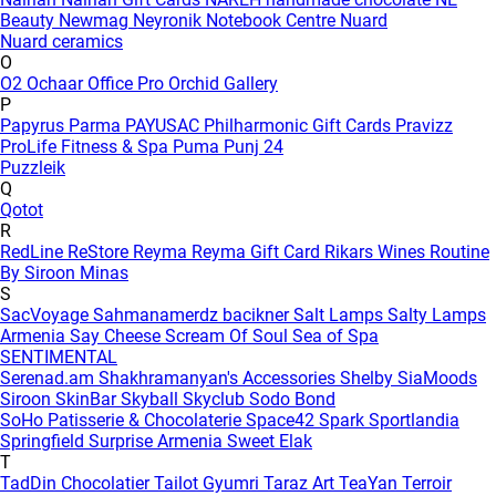
Beauty
Newmag
Neyronik
Notebook Centre
Nuard
Nuard ceramics
O
O2
Ochaar
Office Pro
Orchid Gallery
P
Papyrus
Parma
PAYUSAC
Philharmonic Gift Cards
Pravizz
ProLife Fitness & Spa
Puma
Punj 24
Puzzleik
Q
Qotot
R
RedLine
ReStore
Reyma
Reyma Gift Card
Rikars Wines
Routine
By Siroon Minas
S
SacVoyage
Sahmanamerdz bacikner
Salt Lamps
Salty Lamps
Armenia
Say Cheese
Scream Of Soul
Sea of Spa
SENTIMENTAL
Serenad.am
Shakhramanyan's Accessories
Shelby
SiaMoods
Siroon SkinBar
Skyball
Skyclub
Sodo Bond
SoHo Patisserie & Chocolaterie
Space42
Spark
Sportlandia
Springfield
Surprise Armenia
Sweet Elak
T
TadDin Chocolatier
Tailot Gyumri
Taraz Art
TeaYan
Terroir