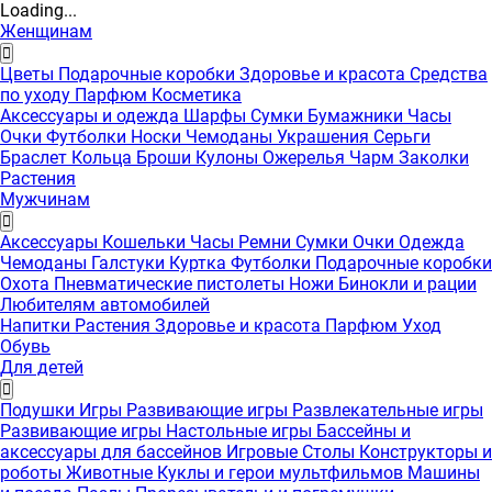
Loading...
Женщинам
Цветы
Подарочные коробки
Здоровье и красота
Средства
по уходу
Парфюм
Косметика
Аксессуары и одежда
Шарфы
Сумки
Бумажники
Часы
Очки
Футболки
Носки
Чемоданы
Украшения
Серьги
Браслет
Кольца
Броши
Кулоны
Ожерелья
Чарм
Заколки
Растения
Мужчинам
Аксессуары
Кошельки
Часы
Ремни
Сумки
Очки
Одежда
Чемоданы
Галстуки
Куртка
Футболки
Подарочные коробки
Охота
Пневматические пистолеты
Ножи
Бинокли и рации
Любителям автомобилей
Напитки
Растения
Здоровье и красота
Парфюм
Уход
Обувь
Для детей
Подушки
Игры
Развивающие игры
Развлекательные игры
Развивающие игры
Настольные игры
Бассейны и
аксессуары для бассейнов
Игровые Столы
Конструкторы и
роботы
Животные
Куклы и герои мультфильмов
Машины