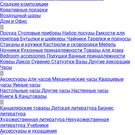
Сладкие композиции
Креативные подарки
Воздушный шары
Дом и Офис
Посуда
Столовые приборы
Набор посуды
Емкости для
приправ
Бутылки и шейкеры
Чайники
Тарелки и подносы
Стаканы и кружки
Кастрюли и сковородки
Мебель
Ночники
Кухонные принадлежности
Товары для дома
Bedroom accessories
Подушки
Ванные принадлежности
Ковры
Декор
Сувенир
Статуэтки
Вазы
Другие декорации
Часы
Аксессуары для часов
Механические часы
Кварцевые
часы
Умные часы
Настольные часы
Другие часы
Настенные часы
Книги & Канцтовары
Канцелярские товары
Детская литература
Бизнес
литература
Художественная литература
Нехудожественная
литература
Учебники
Аксессуары и украшения