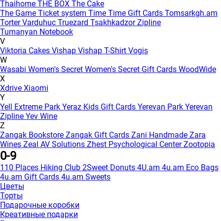
Thaihome
THE BOX
The Cake
The Game
Ticket system
Time
Time Gift Cards
Tomsarkgh.am
Torter Varduhuc
Truezard
Tsakhkadzor Zipline
Tumanyan Notebook
V
Viktoria Cakes
Vishap
Vishap T-Shirt
Vogis
W
Wasabi
Women's Secret
Women's Secret Gift Cards
WoodWide
X
Xdrive
Xiaomi
Y
Yell Extreme Park
Yeraz Kids Gift Cards
Yerevan Park
Yerevan
Zipline
Yev Wine
Z
Zangak Bookstore
Zangak Gift Cards
Zani Handmade
Zara
Wines
Zeal AV Solutions
Zhest Psychological Center
Zootopia
0-9
110 Places Hiking Club
2Sweet Donuts
4U.am
4u.am Eco Bags
4u.am Gift Cards
4u.am Sweets
Цветы
Торты
Подарочные коробки
Креативные подарки