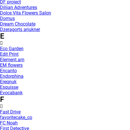
DF project
Dilijan Adventures
Dolce Vita Flowers Salon
Domus
Dream Chocolate
Dzeragorts arjukner
E
Eco Garden
Edit Print
Element.am
EM flowers
Encanto
Endorphina
Ereqnuk
Esquisse
Evocabank
F
Fast Drive
favoritecake_co
FC Noah
First Detective