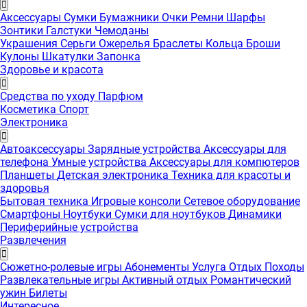
Аксессуары
Сумки
Бумажники
Очки
Ремни
Шарфы
Зонтики
Галстуки
Чемоданы
Украшения
Серьги
Ожерелья
Браслеты
Кольца
Броши
Кулоны
Шкатулки
Запонка
Здоровье и красота
Средства по уходу
Парфюм
Косметика
Спорт
Электроника
Автоаксессуары
Зарядные устройства
Аксессуары для
телефона
Умные устройства
Аксессуары для компютеров
Планшеты
Детская электроника
Техника для красоты и
здоровья
Бытовая техника
Игровые консоли
Сетевое оборудование
Смартфоны
Ноутбуки
Сумки для ноутбуков
Динамики
Периферийные устройства
Развлечения
Сюжетно-ролевые игры
Абонементы
Услуга
Отдых
Походы
Развлекательные игры
Активный отдых
Романтический
ужин
Билеты
Интересноe