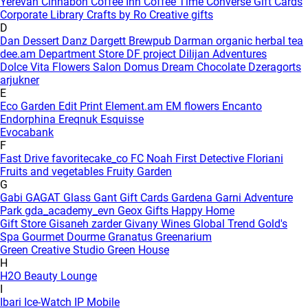
Yerevan
Cinnabon
Coffee Inn
Coffee Time
Converse Gift Cards
Corporate Library
Crafts by Ro
Creative gifts
D
Dan Dessert
Danz
Dargett Brewpub
Darman organic herbal tea
dee.am
Department Store
DF project
Dilijan Adventures
Dolce Vita Flowers Salon
Domus
Dream Chocolate
Dzeragorts
arjukner
E
Eco Garden
Edit Print
Element.am
EM flowers
Encanto
Endorphina
Ereqnuk
Esquisse
Evocabank
F
Fast Drive
favoritecake_co
FC Noah
First Detective
Floriani
Fruits and vegetables
Fruity Garden
G
Gabi
GAGAT Glass
Gant Gift Cards
Gardena
Garni Adventure
Park
gda_academy_evn
Geox
Gifts Happy Home
Gift Store
Gisaneh zarder
Givany Wines
Global Trend
Gold's
Spa
Gourmet Dourme
Granatus
Greenarium
Green Creative Studio
Green House
H
H2O Beauty Lounge
I
Ibari
Ice-Watch
IP Mobile