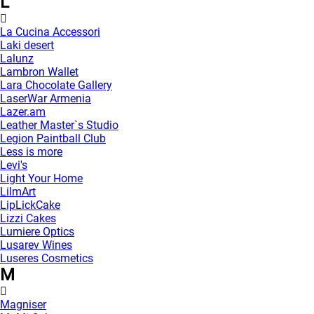
L
La Cucina Accessori
Laki desert
Lalunz
Lambron Wallet
Lara Chocolate Gallery
LaserWar Armenia
Lazer.am
Leather Master`s Studio
Legion Paintball Club
Less is more
Levi's
Light Your Home
LilmArt
LipLickCake
Lizzi Cakes
Lumiere Optics
Lusarev Wines
Luseres Cosmetics
M
Magniser