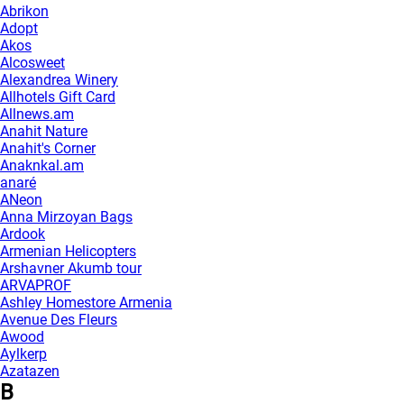
Abrikon
Adopt
Akos
Alcosweet
Alexandrea Winery
Allhotels Gift Card
Allnews.am
Anahit Nature
Anahit's Corner
Anaknkal.am
anaré
ANeon
Anna Mirzoyan Bags
Ardook
Armenian Helicopters
Arshavner Akumb tour
ARVAPROF
Ashley Homestore Armenia
Avenue Des Fleurs
Awood
Aylkerp
Azatazen
B