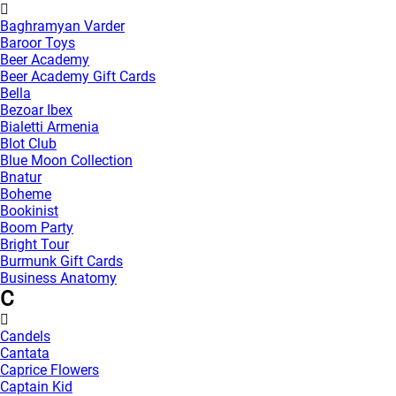
Baghramyan Varder
Baroor Toys
Beer Academy
Beer Academy Gift Cards
Bella
Bezoar Ibex
Bialetti Armenia
Blot Club
Blue Moon Collection
Bnatur
Boheme
Bookinist
Boom Party
Bright Tour
Burmunk Gift Cards
Business Anatomy
C
Candels
Cantata
Caprice Flowers
Captain Kid