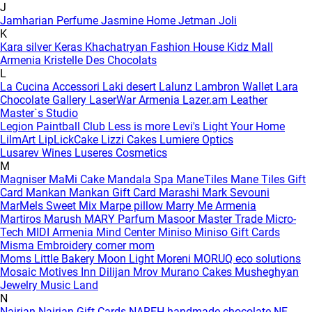
J
Jamharian Perfume
Jasmine Home
Jetman
Joli
K
Kara silver
Keras
Khachatryan Fashion House
Kidz Mall
Armenia
Kristelle Des Chocolats
L
La Cucina Accessori
Laki desert
Lalunz
Lambron Wallet
Lara
Chocolate Gallery
LaserWar Armenia
Lazer.am
Leather
Master`s Studio
Legion Paintball Club
Less is more
Levi's
Light Your Home
LilmArt
LipLickCake
Lizzi Cakes
Lumiere Optics
Lusarev Wines
Luseres Cosmetics
M
Magniser
MaMi Cake
Mandala Spa
ManeTiles
Mane Tiles Gift
Card
Mankan
Mankan Gift Card
Marashi
Mark Sevouni
MarMels Sweet Mix
Marpe pillow
Marry Me Armenia
Martiros
Marush
MARY Parfum
Masoor
Master Trade
Micro-
Tech
MIDI Armenia
Mind Center
Miniso
Miniso Gift Cards
Misma Embroidery corner
mom
Moms Little Bakery
Moon Light
Moreni
MORUQ eco solutions
Mosaic
Motives Inn Dilijan
Mrov
Murano Cakes
Musheghyan
Jewelry
Music Land
N
Nairian
Nairian Gift Cards
NAREH handmade chocolate
NE