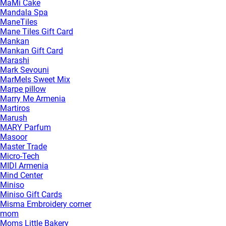
MaMi Cake
Mandala Spa
ManeTiles
Mane Tiles Gift Card
Mankan
Mankan Gift Card
Marashi
Mark Sevouni
MarMels Sweet Mix
Marpe pillow
Marry Me Armenia
Martiros
Marush
MARY Parfum
Masoor
Master Trade
Micro-Tech
MIDI Armenia
Mind Center
Miniso
Miniso Gift Cards
Misma Embroidery corner
mom
Moms Little Bakery