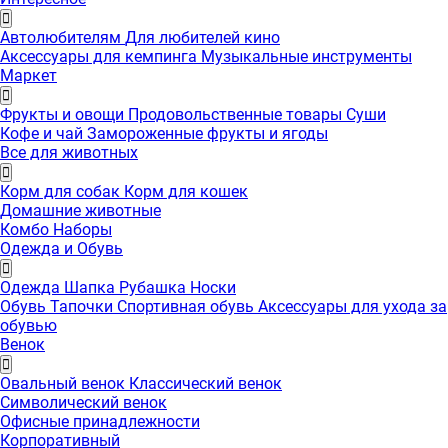
Автолюбителям
Для любителей кино
Аксессуары для кемпинга
Музыкальные инструменты
Маркет
Фрукты и овощи
Продовольственные товары
Суши
Кофе и чай
Замороженные фрукты и ягоды
Все для животных
Корм для собак
Корм для кошек
Домашние животные
Комбо Наборы
Одежда и Обувь
Одежда
Шапка
Рубашка
Носки
Обувь
Тапочки
Спортивная обувь
Аксессуары для ухода за
обувью
Венок
Овальный венок
Классический венок
Символический венок
Офисные принадлежности
Корпоративный