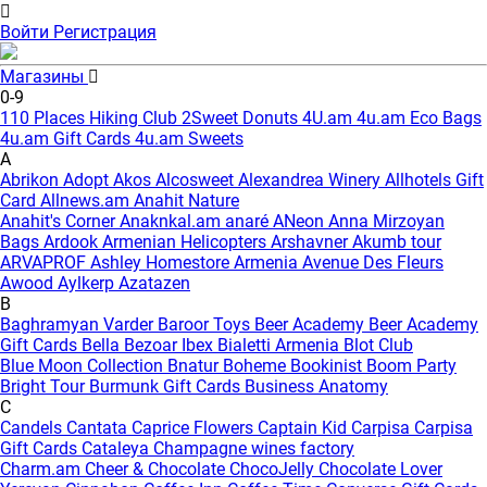
Войти
Регистрация
Магазины
0-9
110 Places Hiking Club
2Sweet Donuts
4U.am
4u.am Eco Bags
4u.am Gift Cards
4u.am Sweets
A
Abrikon
Adopt
Akos
Alcosweet
Alexandrea Winery
Allhotels Gift
Card
Allnews.am
Anahit Nature
Anahit's Corner
Anaknkal.am
anaré
ANeon
Anna Mirzoyan
Bags
Ardook
Armenian Helicopters
Arshavner Akumb tour
ARVAPROF
Ashley Homestore Armenia
Avenue Des Fleurs
Awood
Aylkerp
Azatazen
B
Baghramyan Varder
Baroor Toys
Beer Academy
Beer Academy
Gift Cards
Bella
Bezoar Ibex
Bialetti Armenia
Blot Club
Blue Moon Collection
Bnatur
Boheme
Bookinist
Boom Party
Bright Tour
Burmunk Gift Cards
Business Anatomy
C
Candels
Cantata
Caprice Flowers
Captain Kid
Carpisa
Carpisa
Gift Cards
Cataleya
Champagne wines factory
Charm.am
Cheer & Chocolate
ChocoJelly
Chocolate Lover