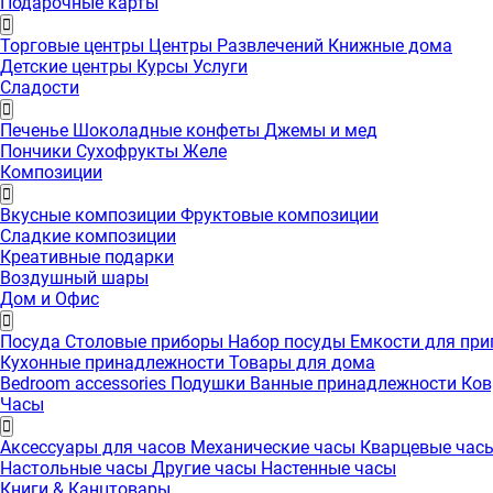
Подарочные карты
Торговые центры
Центры Развлечений
Книжные дома
Детские центры
Курсы
Услуги
Сладости
Печенье
Шоколадные конфеты
Джемы и мед
Пончики
Сухофрукты
Желе
Композиции
Вкусные композиции
Фруктовые композиции
Сладкие композиции
Креативные подарки
Воздушный шары
Дом и Офис
Посуда
Столовые приборы
Набор посуды
Емкости для пр
Кухонные принадлежности
Товары для дома
Bedroom accessories
Подушки
Ванные принадлежности
Ко
Часы
Аксессуары для часов
Механические часы
Кварцевые час
Настольные часы
Другие часы
Настенные часы
Книги & Канцтовары