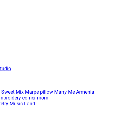
tudio
 Sweet Mix
Marpe pillow
Marry Me Armenia
broidery corner
mom
elry
Music Land