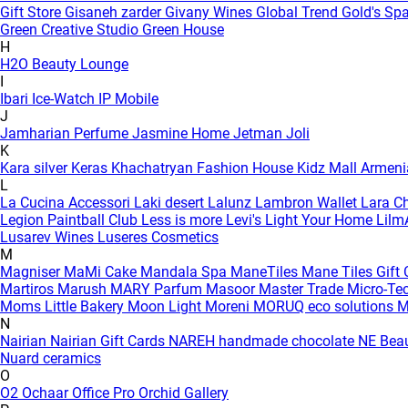
Gift Store
Gisaneh zarder
Givany Wines
Global Trend
Gold's Sp
Green Creative Studio
Green House
H
H2O Beauty Lounge
I
Ibari
Ice-Watch
IP Mobile
J
Jamharian Perfume
Jasmine Home
Jetman
Joli
K
Kara silver
Keras
Khachatryan Fashion House
Kidz Mall Armen
L
La Cucina Accessori
Laki desert
Lalunz
Lambron Wallet
Lara C
Legion Paintball Club
Less is more
Levi's
Light Your Home
Lilm
Lusarev Wines
Luseres Cosmetics
M
Magniser
MaMi Cake
Mandala Spa
ManeTiles
Mane Tiles Gift
Martiros
Marush
MARY Parfum
Masoor
Master Trade
Micro-Te
Moms Little Bakery
Moon Light
Moreni
MORUQ eco solutions
M
N
Nairian
Nairian Gift Cards
NAREH handmade chocolate
NE Bea
Nuard ceramics
O
O2
Ochaar
Office Pro
Orchid Gallery