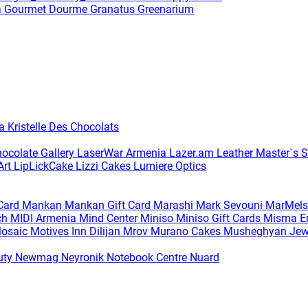
a
Gourmet Dourme
Granatus
Greenarium
ia
Kristelle Des Chocolats
hocolate Gallery
LaserWar Armenia
Lazer.am
Leather Master`s S
Art
LipLickCake
Lizzi Cakes
Lumiere Optics
 Card
Mankan
Mankan Gift Card
Marashi
Mark Sevouni
MarMels
ch
MIDI Armenia
Mind Center
Miniso
Miniso Gift Cards
Misma Em
osaic
Motives Inn Dilijan
Mrov
Murano Cakes
Musheghyan Jew
uty
Newmag
Neyronik
Notebook Centre
Nuard