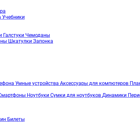
ура
а
Учебники
ки
Галстуки
Чемоданы
оны
Шкатулки
Запонка
лефона
Умные устройства
Аксессуары для компютеров
Пла
Смартфоны
Ноутбуки
Сумки для ноутбуков
Динамики
Пери
жин
Билеты