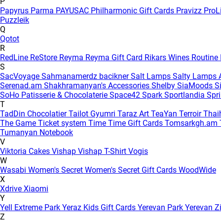
P
Papyrus
Parma
PAYUSAC
Philharmonic Gift Cards
Pravizz
ProL
Puzzleik
Q
Qotot
R
RedLine
ReStore
Reyma
Reyma Gift Card
Rikars Wines
Routine
S
SacVoyage
Sahmanamerdz bacikner
Salt Lamps
Salty Lamps
Serenad.am
Shakhramanyan's Accessories
Shelby
SiaMoods
S
SoHo Patisserie & Chocolaterie
Space42
Spark
Sportlandia
Spr
T
TadDin Chocolatier
Tailot Gyumri
Taraz Art
TeaYan
Terroir
Tha
The Game
Ticket system
Time
Time Gift Cards
Tomsarkgh.am
Tumanyan Notebook
V
Viktoria Cakes
Vishap
Vishap T-Shirt
Vogis
W
Wasabi
Women's Secret
Women's Secret Gift Cards
WoodWide
X
Xdrive
Xiaomi
Y
Yell Extreme Park
Yeraz Kids Gift Cards
Yerevan Park
Yerevan Z
Z