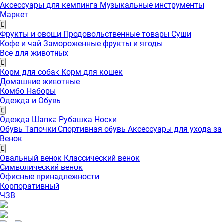
Аксессуары для кемпинга
Музыкальные инструменты
Маркет
Фрукты и овощи
Продовольственные товары
Суши
Кофе и чай
Замороженные фрукты и ягоды
Все для животных
Корм для собак
Корм для кошек
Домашние животные
Комбо Наборы
Одежда и Обувь
Одежда
Шапка
Рубашка
Носки
Обувь
Тапочки
Спортивная обувь
Аксессуары для ухода з
Венок
Овальный венок
Классический венок
Символический венок
Офисные принадлежности
Корпоративный
ЧЗВ