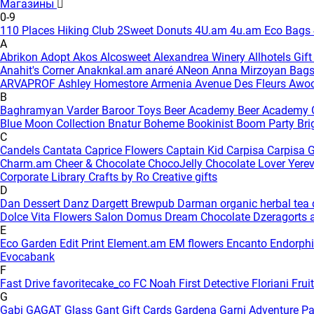
Магазины
0-9
110 Places Hiking Club
2Sweet Donuts
4U.am
4u.am Eco Bags
A
Abrikon
Adopt
Akos
Alcosweet
Alexandrea Winery
Allhotels Gif
Anahit's Corner
Anaknkal.am
anaré
ANeon
Anna Mirzoyan Bag
ARVAPROF
Ashley Homestore Armenia
Avenue Des Fleurs
Awo
B
Baghramyan Varder
Baroor Toys
Beer Academy
Beer Academy 
Blue Moon Collection
Bnatur
Boheme
Bookinist
Boom Party
Bri
C
Candels
Cantata
Caprice Flowers
Captain Kid
Carpisa
Carpisa G
Charm.am
Cheer & Chocolate
ChocoJelly
Chocolate Lover Yere
Corporate Library
Crafts by Ro
Creative gifts
D
Dan Dessert
Danz
Dargett Brewpub
Darman organic herbal tea
Dolce Vita Flowers Salon
Domus
Dream Chocolate
Dzeragorts 
E
Eco Garden
Edit Print
Element.am
EM flowers
Encanto
Endorph
Evocabank
F
Fast Drive
favoritecake_co
FC Noah
First Detective
Floriani
Frui
G
Gabi
GAGAT Glass
Gant Gift Cards
Gardena
Garni Adventure P