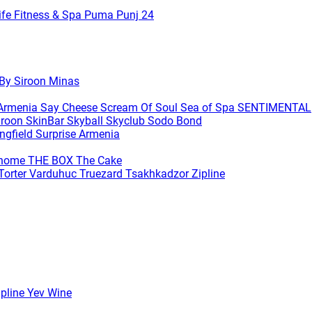
ife Fitness & Spa
Puma
Punj 24
 By Siroon Minas
 Armenia
Say Cheese
Scream Of Soul
Sea of Spa
SENTIMENTAL
iroon SkinBar
Skyball
Skyclub
Sodo Bond
ingfield
Surprise Armenia
ihome
THE BOX
The Cake
Torter Varduhuc
Truezard
Tsakhkadzor Zipline
ipline
Yev Wine