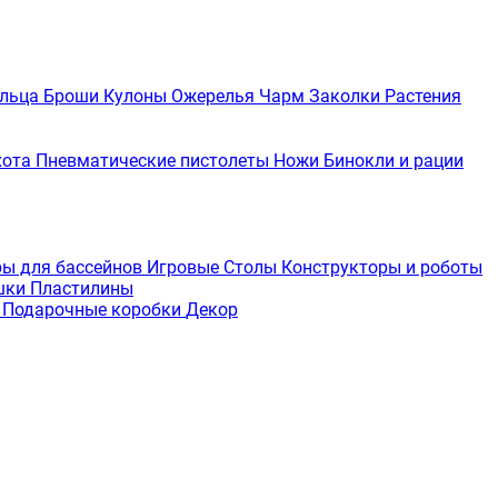
льца
Броши
Кулоны
Ожерелья
Чарм
Заколки
Растения
хота
Пневматические пистолеты
Ножи
Бинокли и рации
ры для бассейнов
Игровые Столы
Конструкторы и роботы
шки
Пластилины
е
Подарочные коробки
Декор