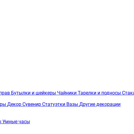
иправ
Бутылки и шейкеры
Чайники
Тарелки и подносы
Стак
вры
Декор
Сувенир
Статуэтки
Вазы
Другие декорации
ы
Умные часы