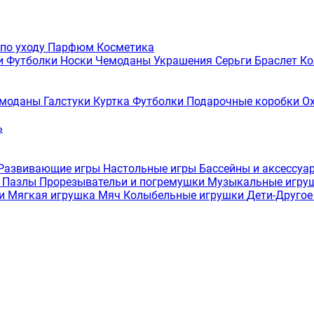
 по уходу
Парфюм
Косметика
и
Футболки
Носки
Чемоданы
Украшения
Серьги
Браслет
Ко
моданы
Галстуки
Куртка
Футболки
Подарочные коробки
О
ь
Развивающие игры
Настольные игры
Бассейны и аксессуа
а
Пазлы
Прорезывательи и погремушки
Музыкальные игру
ки
Мягкая игрушка
Мяч
Колыбельные игрушки
Дети-Друго