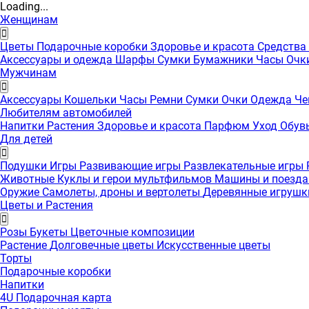
Loading...
Женщинам
Цветы
Подарочные коробки
Здоровье и красота
Средства
Аксессуары и одежда
Шарфы
Сумки
Бумажники
Часы
Очк
Мужчинам
Аксессуары
Кошельки
Часы
Ремни
Сумки
Очки
Одежда
Че
Любителям автомобилей
Напитки
Растения
Здоровье и красота
Парфюм
Уход
Обув
Для детей
Подушки
Игры
Развивающие игры
Развлекательные игры
Животные
Куклы и герои мультфильмов
Машины и поезд
Оружие
Самолеты, дроны и вертолеты
Деревянные игруш
Цветы и Растения
Розы
Букеты
Цветочные композиции
Растение
Долговечные цветы
Искусственные цветы
Торты
Подарочные коробки
Напитки
4U Подарочная карта