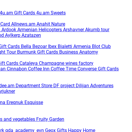
4u.am Gift Cards
4u.am Sweets
t Card
Allnews.am
Anahit Nature
s
Ardook
Armenian Helicopters
Arshavner Akumb tour
od
Aylkerp
Azatazen
Gift Cards
Bella
Bezoar Ibex
Bialetti Armenia
Blot Club
ght Tour
Burmunk Gift Cards
Business Anatomy
ift Cards
Cataleya
Champagne wines factory
van
Cinnabon
Coffee Inn
Coffee Time
Converse Gift Cards
dee.am
Department Store
DF project
Dilijan Adventures
arjukner
ina
Ereqnuk
Esquisse
ts and vegetables
Fruity Garden
ark
gda_academy_evn
Geox
Gifts Happy Home