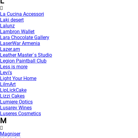
L
La Cucina Accessori
Laki desert
Lalunz
Lambron Wallet
Lara Chocolate Gallery
LaserWar Armenia
Lazer.am
Leather Master`s Studio
Legion Paintball Club
Less is more
Levi's
Light Your Home
LilmArt
LipLickCake
Lizzi Cakes
Lumiere Optics
Lusarev Wines
Luseres Cosmetics
M
Magniser