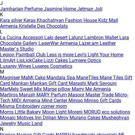
J
Jamharian Perfume
Jasmine Home
Jetman
Joli
K
Kara silver
Keras
Khachatryan Fashion House
Kidz Mall
Armenia
Kristelle Des Chocolats
L
La Cucina Accessori
Laki desert
Lalunz
Lambron Wallet
Lara
Chocolate Gallery
LaserWar Armenia
Lazer.am
Leather
Master`s Studio
Legion Paintball Club
Less is more
Levi's
Light Your Home
LilmArt
LipLickCake
Lizzi Cakes
Lumiere Optics
Lusarev Wines
Luseres Cosmetics
M
Magniser
MaMi Cake
Mandala Spa
ManeTiles
Mane Tiles Gift
Card
Mankan
Mankan Gift Card
Marashi
Mark Sevouni
MarMels Sweet Mix
Marpe pillow
Marry Me Armenia
Martiros
Marush
MARY Parfum
Masoor
Master Trade
Micro-
Tech
MIDI Armenia
Mind Center
Miniso
Miniso Gift Cards
Misma Embroidery corner
mom
Moms Little Bakery
Moon Light
Moreni
MORUQ eco solutions
Mosaic
Motives Inn Dilijan
Mrov
Murano Cakes
Musheghyan
Jewelry
Music Land
N
Nairian
Nairian Gift Cards
NAREH handmade chocolate
NE