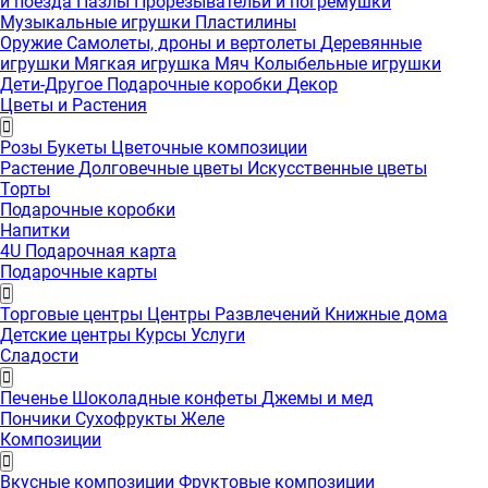
и поезда
Пазлы
Прорезывательи и погремушки
Музыкальные игрушки
Пластилины
Оружие
Самолеты, дроны и вертолеты
Деревянные
игрушки
Мягкая игрушка
Мяч
Колыбельные игрушки
Дети-Другое
Подарочные коробки
Декор
Цветы и Растения
Розы
Букеты
Цветочные композиции
Растение
Долговечные цветы
Искусственные цветы
Торты
Подарочные коробки
Напитки
4U Подарочная карта
Подарочные карты
Торговые центры
Центры Развлечений
Книжные дома
Детские центры
Курсы
Услуги
Сладости
Печенье
Шоколадные конфеты
Джемы и мед
Пончики
Сухофрукты
Желе
Композиции
Вкусные композиции
Фруктовые композиции