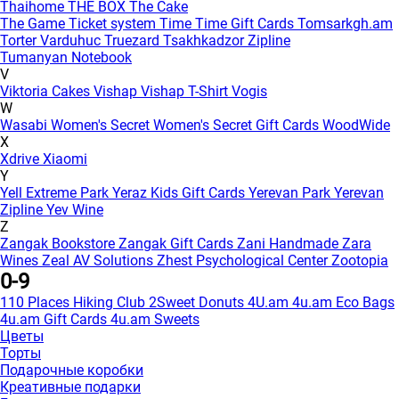
Thaihome
THE BOX
The Cake
The Game
Ticket system
Time
Time Gift Cards
Tomsarkgh.am
Torter Varduhuc
Truezard
Tsakhkadzor Zipline
Tumanyan Notebook
V
Viktoria Cakes
Vishap
Vishap T-Shirt
Vogis
W
Wasabi
Women's Secret
Women's Secret Gift Cards
WoodWide
X
Xdrive
Xiaomi
Y
Yell Extreme Park
Yeraz Kids Gift Cards
Yerevan Park
Yerevan
Zipline
Yev Wine
Z
Zangak Bookstore
Zangak Gift Cards
Zani Handmade
Zara
Wines
Zeal AV Solutions
Zhest Psychological Center
Zootopia
0-9
110 Places Hiking Club
2Sweet Donuts
4U.am
4u.am Eco Bags
4u.am Gift Cards
4u.am Sweets
Цветы
Торты
Подарочные коробки
Креативные подарки