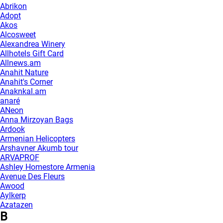
Abrikon
Adopt
Akos
Alcosweet
Alexandrea Winery
Allhotels Gift Card
Allnews.am
Anahit Nature
Anahit's Corner
Anaknkal.am
anaré
ANeon
Anna Mirzoyan Bags
Ardook
Armenian Helicopters
Arshavner Akumb tour
ARVAPROF
Ashley Homestore Armenia
Avenue Des Fleurs
Awood
Aylkerp
Azatazen
B