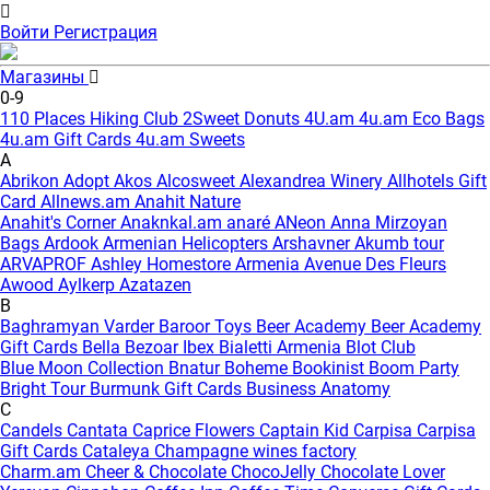
Войти
Регистрация
Магазины
0-9
110 Places Hiking Club
2Sweet Donuts
4U.am
4u.am Eco Bags
4u.am Gift Cards
4u.am Sweets
A
Abrikon
Adopt
Akos
Alcosweet
Alexandrea Winery
Allhotels Gift
Card
Allnews.am
Anahit Nature
Anahit's Corner
Anaknkal.am
anaré
ANeon
Anna Mirzoyan
Bags
Ardook
Armenian Helicopters
Arshavner Akumb tour
ARVAPROF
Ashley Homestore Armenia
Avenue Des Fleurs
Awood
Aylkerp
Azatazen
B
Baghramyan Varder
Baroor Toys
Beer Academy
Beer Academy
Gift Cards
Bella
Bezoar Ibex
Bialetti Armenia
Blot Club
Blue Moon Collection
Bnatur
Boheme
Bookinist
Boom Party
Bright Tour
Burmunk Gift Cards
Business Anatomy
C
Candels
Cantata
Caprice Flowers
Captain Kid
Carpisa
Carpisa
Gift Cards
Cataleya
Champagne wines factory
Charm.am
Cheer & Chocolate
ChocoJelly
Chocolate Lover