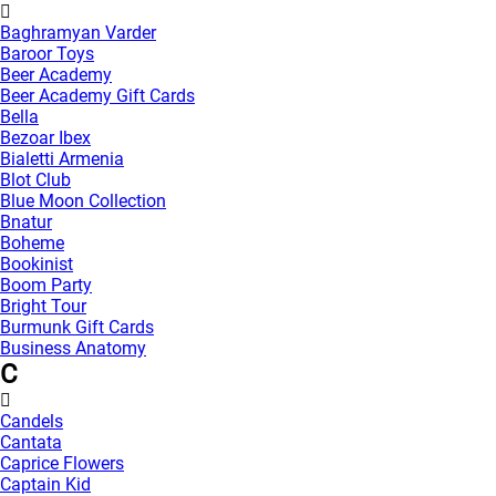
Baghramyan Varder
Baroor Toys
Beer Academy
Beer Academy Gift Cards
Bella
Bezoar Ibex
Bialetti Armenia
Blot Club
Blue Moon Collection
Bnatur
Boheme
Bookinist
Boom Party
Bright Tour
Burmunk Gift Cards
Business Anatomy
C
Candels
Cantata
Caprice Flowers
Captain Kid