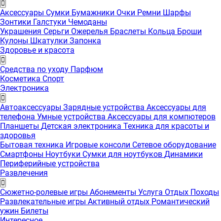
Аксессуары
Сумки
Бумажники
Очки
Ремни
Шарфы
Зонтики
Галстуки
Чемоданы
Украшения
Серьги
Ожерелья
Браслеты
Кольца
Броши
Кулоны
Шкатулки
Запонка
Здоровье и красота
Средства по уходу
Парфюм
Косметика
Спорт
Электроника
Автоаксессуары
Зарядные устройства
Аксессуары для
телефона
Умные устройства
Аксессуары для компютеров
Планшеты
Детская электроника
Техника для красоты и
здоровья
Бытовая техника
Игровые консоли
Сетевое оборудование
Смартфоны
Ноутбуки
Сумки для ноутбуков
Динамики
Периферийные устройства
Развлечения
Сюжетно-ролевые игры
Абонементы
Услуга
Отдых
Походы
Развлекательные игры
Активный отдых
Романтический
ужин
Билеты
Интересноe