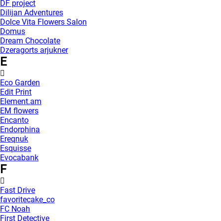
DF project
Dilijan Adventures
Dolce Vita Flowers Salon
Domus
Dream Chocolate
Dzeragorts arjukner
E
Eco Garden
Edit Print
Element.am
EM flowers
Encanto
Endorphina
Ereqnuk
Esquisse
Evocabank
F
Fast Drive
favoritecake_co
FC Noah
First Detective