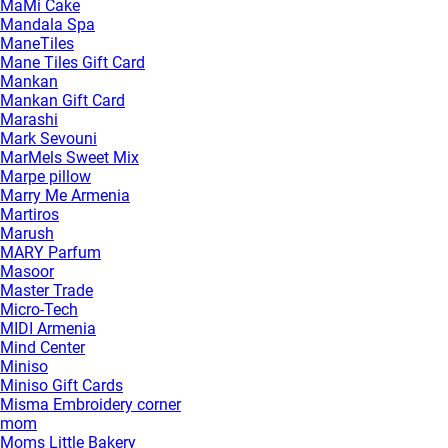
MaMi Cake
Mandala Spa
ManeTiles
Mane Tiles Gift Card
Mankan
Mankan Gift Card
Marashi
Mark Sevouni
MarMels Sweet Mix
Marpe pillow
Marry Me Armenia
Martiros
Marush
MARY Parfum
Masoor
Master Trade
Micro-Tech
MIDI Armenia
Mind Center
Miniso
Miniso Gift Cards
Misma Embroidery corner
mom
Moms Little Bakery