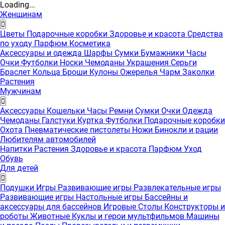
Loading...
Женщинам
Цветы
Подарочные коробки
Здоровье и красота
Средства
по уходу
Парфюм
Косметика
Аксессуары и одежда
Шарфы
Сумки
Бумажники
Часы
Очки
Футболки
Носки
Чемоданы
Украшения
Серьги
Браслет
Кольца
Броши
Кулоны
Ожерелья
Чарм
Заколки
Растения
Мужчинам
Аксессуары
Кошельки
Часы
Ремни
Сумки
Очки
Одежда
Чемоданы
Галстуки
Куртка
Футболки
Подарочные коробки
Охота
Пневматические пистолеты
Ножи
Бинокли и рации
Любителям автомобилей
Напитки
Растения
Здоровье и красота
Парфюм
Уход
Обувь
Для детей
Подушки
Игры
Развивающие игры
Развлекательные игры
Развивающие игры
Настольные игры
Бассейны и
аксессуары для бассейнов
Игровые Столы
Конструкторы и
роботы
Животные
Куклы и герои мультфильмов
Машины