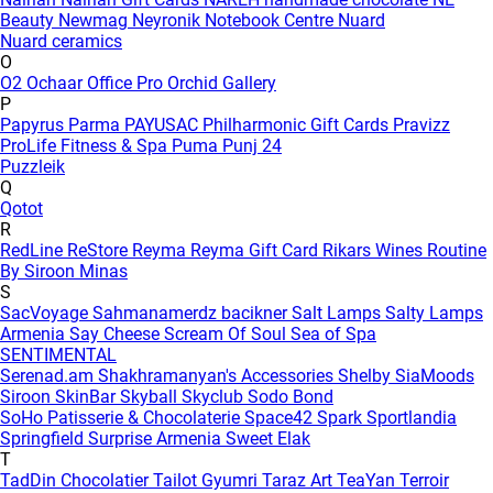
Beauty
Newmag
Neyronik
Notebook Centre
Nuard
Nuard ceramics
O
O2
Ochaar
Office Pro
Orchid Gallery
P
Papyrus
Parma
PAYUSAC
Philharmonic Gift Cards
Pravizz
ProLife Fitness & Spa
Puma
Punj 24
Puzzleik
Q
Qotot
R
RedLine
ReStore
Reyma
Reyma Gift Card
Rikars Wines
Routine
By Siroon Minas
S
SacVoyage
Sahmanamerdz bacikner
Salt Lamps
Salty Lamps
Armenia
Say Cheese
Scream Of Soul
Sea of Spa
SENTIMENTAL
Serenad.am
Shakhramanyan's Accessories
Shelby
SiaMoods
Siroon SkinBar
Skyball
Skyclub
Sodo Bond
SoHo Patisserie & Chocolaterie
Space42
Spark
Sportlandia
Springfield
Surprise Armenia
Sweet Elak
T
TadDin Chocolatier
Tailot Gyumri
Taraz Art
TeaYan
Terroir