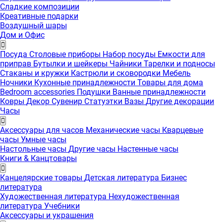
Сладкие композиции
Креативные подарки
Воздушный шары
Дом и Офис
Посуда
Столовые приборы
Набор посуды
Емкости для
приправ
Бутылки и шейкеры
Чайники
Тарелки и подносы
Стаканы и кружки
Кастрюли и сковородки
Мебель
Ночники
Кухонные принадлежности
Товары для дома
Bedroom accessories
Подушки
Ванные принадлежности
Ковры
Декор
Сувенир
Статуэтки
Вазы
Другие декорации
Часы
Аксессуары для часов
Механические часы
Кварцевые
часы
Умные часы
Настольные часы
Другие часы
Настенные часы
Книги & Канцтовары
Канцелярские товары
Детская литература
Бизнес
литература
Художественная литература
Нехудожественная
литература
Учебники
Аксессуары и украшения