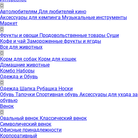
Автолюбителям
Для любителей кино
Аксессуары для кемпинга
Музыкальные инструменты
Маркет
Фрукты и овощи
Продовольственные товары
Суши
Кофе и чай
Замороженные фрукты и ягоды
Все для животных
Корм для собак
Корм для кошек
Домашние животные
Комбо Наборы
Одежда и Обувь
Одежда
Шапка
Рубашка
Носки
Обувь
Тапочки
Спортивная обувь
Аксессуары для ухода за
обувью
Венок
Овальный венок
Классический венок
Символический венок
Офисные принадлежности
Корпоративный