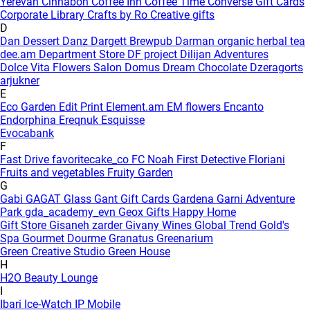
Yerevan
Cinnabon
Coffee Inn
Coffee Time
Converse Gift Cards
Corporate Library
Crafts by Ro
Creative gifts
D
Dan Dessert
Danz
Dargett Brewpub
Darman organic herbal tea
dee.am
Department Store
DF project
Dilijan Adventures
Dolce Vita Flowers Salon
Domus
Dream Chocolate
Dzeragorts
arjukner
E
Eco Garden
Edit Print
Element.am
EM flowers
Encanto
Endorphina
Ereqnuk
Esquisse
Evocabank
F
Fast Drive
favoritecake_co
FC Noah
First Detective
Floriani
Fruits and vegetables
Fruity Garden
G
Gabi
GAGAT Glass
Gant Gift Cards
Gardena
Garni Adventure
Park
gda_academy_evn
Geox
Gifts Happy Home
Gift Store
Gisaneh zarder
Givany Wines
Global Trend
Gold's
Spa
Gourmet Dourme
Granatus
Greenarium
Green Creative Studio
Green House
H
H2O Beauty Lounge
I
Ibari
Ice-Watch
IP Mobile