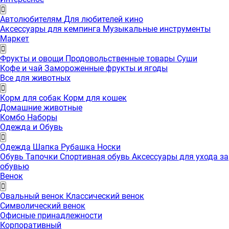
Автолюбителям
Для любителей кино
Аксессуары для кемпинга
Музыкальные инструменты
Маркет
Фрукты и овощи
Продовольственные товары
Суши
Кофе и чай
Замороженные фрукты и ягоды
Все для животных
Корм для собак
Корм для кошек
Домашние животные
Комбо Наборы
Одежда и Обувь
Одежда
Шапка
Рубашка
Носки
Обувь
Тапочки
Спортивная обувь
Аксессуары для ухода за
обувью
Венок
Овальный венок
Классический венок
Символический венок
Офисные принадлежности
Корпоративный