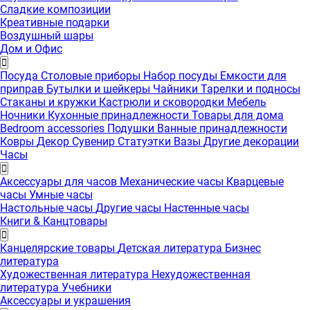
Сладкие композиции
Креативные подарки
Воздушный шары
Дом и Офис
Посуда
Столовые приборы
Набор посуды
Емкости для
приправ
Бутылки и шейкеры
Чайники
Тарелки и подносы
Стаканы и кружки
Кастрюли и сковородки
Мебель
Ночники
Кухонные принадлежности
Товары для дома
Bedroom accessories
Подушки
Ванные принадлежности
Ковры
Декор
Сувенир
Статуэтки
Вазы
Другие декорации
Часы
Аксессуары для часов
Механические часы
Кварцевые
часы
Умные часы
Настольные часы
Другие часы
Настенные часы
Книги & Канцтовары
Канцелярские товары
Детская литература
Бизнес
литература
Художественная литература
Нехудожественная
литература
Учебники
Аксессуары и украшения