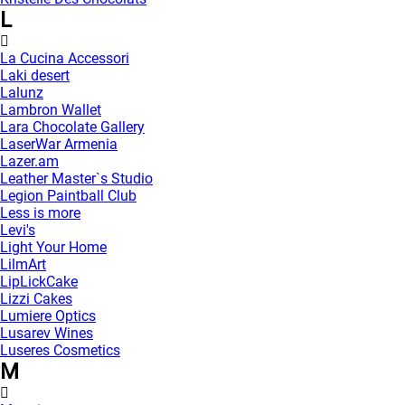
L
La Cucina Accessori
Laki desert
Lalunz
Lambron Wallet
Lara Chocolate Gallery
LaserWar Armenia
Lazer.am
Leather Master`s Studio
Legion Paintball Club
Less is more
Levi's
Light Your Home
LilmArt
LipLickCake
Lizzi Cakes
Lumiere Optics
Lusarev Wines
Luseres Cosmetics
M