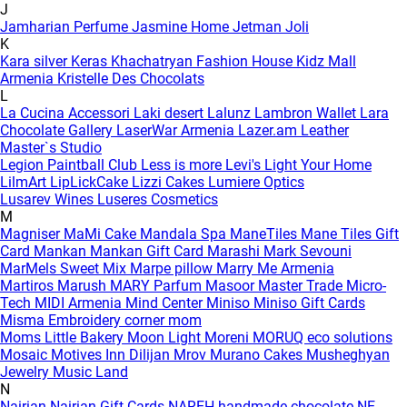
J
Jamharian Perfume
Jasmine Home
Jetman
Joli
K
Kara silver
Keras
Khachatryan Fashion House
Kidz Mall
Armenia
Kristelle Des Chocolats
L
La Cucina Accessori
Laki desert
Lalunz
Lambron Wallet
Lara
Chocolate Gallery
LaserWar Armenia
Lazer.am
Leather
Master`s Studio
Legion Paintball Club
Less is more
Levi's
Light Your Home
LilmArt
LipLickCake
Lizzi Cakes
Lumiere Optics
Lusarev Wines
Luseres Cosmetics
M
Magniser
MaMi Cake
Mandala Spa
ManeTiles
Mane Tiles Gift
Card
Mankan
Mankan Gift Card
Marashi
Mark Sevouni
MarMels Sweet Mix
Marpe pillow
Marry Me Armenia
Martiros
Marush
MARY Parfum
Masoor
Master Trade
Micro-
Tech
MIDI Armenia
Mind Center
Miniso
Miniso Gift Cards
Misma Embroidery corner
mom
Moms Little Bakery
Moon Light
Moreni
MORUQ eco solutions
Mosaic
Motives Inn Dilijan
Mrov
Murano Cakes
Musheghyan
Jewelry
Music Land
N
Nairian
Nairian Gift Cards
NAREH handmade chocolate
NE