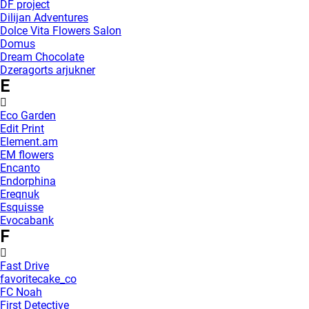
DF project
Dilijan Adventures
Dolce Vita Flowers Salon
Domus
Dream Chocolate
Dzeragorts arjukner
E
Eco Garden
Edit Print
Element.am
EM flowers
Encanto
Endorphina
Ereqnuk
Esquisse
Evocabank
F
Fast Drive
favoritecake_co
FC Noah
First Detective