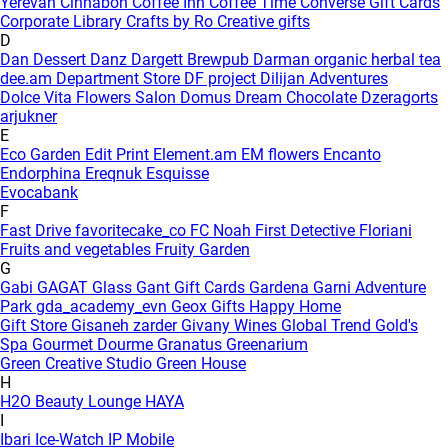
Yerevan
Cinnabon
Coffee Inn
Coffee Time
Converse Gift Cards
Corporate Library
Crafts by Ro
Creative gifts
D
Dan Dessert
Danz
Dargett Brewpub
Darman organic herbal tea
dee.am
Department Store
DF project
Dilijan Adventures
Dolce Vita Flowers Salon
Domus
Dream Chocolate
Dzeragorts
arjukner
E
Eco Garden
Edit Print
Element.am
EM flowers
Encanto
Endorphina
Ereqnuk
Esquisse
Evocabank
F
Fast Drive
favoritecake_co
FC Noah
First Detective
Floriani
Fruits and vegetables
Fruity Garden
G
Gabi
GAGAT Glass
Gant Gift Cards
Gardena
Garni Adventure
Park
gda_academy_evn
Geox
Gifts Happy Home
Gift Store
Gisaneh zarder
Givany Wines
Global Trend
Gold's
Spa
Gourmet Dourme
Granatus
Greenarium
Green Creative Studio
Green House
H
H2O Beauty Lounge
HAYA
I
Ibari
Ice-Watch
IP Mobile