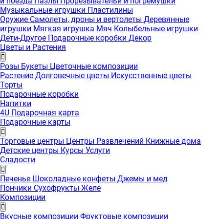
и поезда
Пазлы
Прорезывательи и погремушки
Музыкальные игрушки
Пластилины
Оружие
Самолеты, дроны и вертолеты
Деревянные
игрушки
Мягкая игрушка
Мяч
Колыбельные игрушки
Дети-Другое
Подарочные коробки
Декор
Цветы и Растения
Розы
Букеты
Цветочные композиции
Растение
Долговечные цветы
Искусственные цветы
Торты
Подарочные коробки
Напитки
4U Подарочная карта
Подарочные карты
Торговые центры
Центры Развлечений
Книжные дома
Детские центры
Курсы
Услуги
Сладости
Печенье
Шоколадные конфеты
Джемы и мед
Пончики
Сухофрукты
Желе
Композиции
Вкусные композиции
Фруктовые композиции