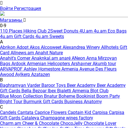
Войти
Регистрация
Магазины
0-9
110 Places Hiking Club
2Sweet Donuts
4U.am
4u.am Eco Bags
4u.am Gift Cards
4u.am Sweets
A
Abrikon
Adopt
Akos
Alcosweet
Alexandrea Winery
Allhotels Gift
Card
Allnews.am
Anahit Nature
Anahit's Corner
Anaknkal.am
anaré
ANeon
Anna Mirzoyan
Bags
Ardook
Armenian Helicopters
Arshavner Akumb tour
ARVAPROF
Ashley Homestore Armenia
Avenue Des Fleurs
Awood
Aylkerp
Azatazen
B
Baghramyan Varder
Baroor Toys
Beer Academy
Beer Academy
Gift Cards
Bella
Bezoar Ibex
Bialetti Armenia
Blot Club
Blue Moon Collection
Bnatur
Boheme
Bookinist
Boom Party
Bright Tour
Burmunk Gift Cards
Business Anatomy
C
Candels
Cantata
Caprice Flowers
Captain Kid
Carpisa
Carpisa
Gift Cards
Cataleya
Champagne wines factory
Charm.am
Cheer & Chocolate
ChocoJelly
Chocolate Lover