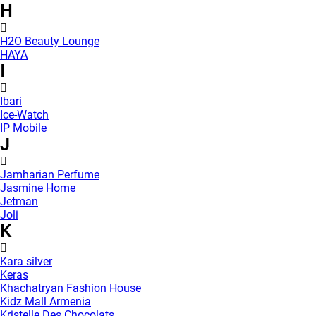
H
H2O Beauty Lounge
HAYA
I
Ibari
Ice-Watch
IP Mobile
J
Jamharian Perfume
Jasmine Home
Jetman
Joli
K
Kara silver
Keras
Khachatryan Fashion House
Kidz Mall Armenia
Kristelle Des Chocolats