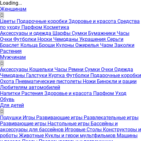
Loading...
Женщинам
Цветы
Подарочные коробки
Здоровье и красота
Средства
по уходу
Парфюм
Косметика
Аксессуары и одежда
Шарфы
Сумки
Бумажники
Часы
Очки
Футболки
Носки
Чемоданы
Украшения
Серьги
Браслет
Кольца
Броши
Кулоны
Ожерелья
Чарм
Заколки
Растения
Мужчинам
Аксессуары
Кошельки
Часы
Ремни
Сумки
Очки
Одежда
Чемоданы
Галстуки
Куртка
Футболки
Подарочные коробки
Охота
Пневматические пистолеты
Ножи
Бинокли и рации
Любителям автомобилей
Напитки
Растения
Здоровье и красота
Парфюм
Уход
Обувь
Для детей
Подушки
Игры
Развивающие игры
Развлекательные игры
Развивающие игры
Настольные игры
Бассейны и
аксессуары для бассейнов
Игровые Столы
Конструкторы и
роботы
Животные
Куклы и герои мультфильмов
Машины