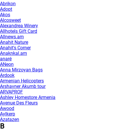
Abrikon
Adopt
Akos
Alcosweet
Alexandrea Winery
Allhotels Gift Card
Allnews.am
Anahit Nature
Anahit's Corner
Anaknkal.am
anaré
ANeon
Anna Mirzoyan Bags
Ardook
Armenian Helicopters
Arshavner Akumb tour
ARVAPROF
Ashley Homestore Armenia
Avenue Des Fleurs
Awood
Aylkerp
Azatazen
B