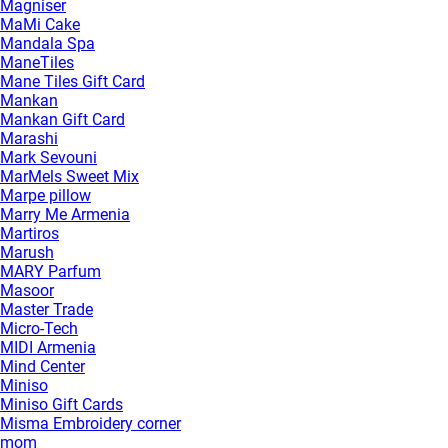
Magniser
MaMi Cake
Mandala Spa
ManeTiles
Mane Tiles Gift Card
Mankan
Mankan Gift Card
Marashi
Mark Sevouni
MarMels Sweet Mix
Marpe pillow
Marry Me Armenia
Martiros
Marush
MARY Parfum
Masoor
Master Trade
Micro-Tech
MIDI Armenia
Mind Center
Miniso
Miniso Gift Cards
Misma Embroidery corner
mom