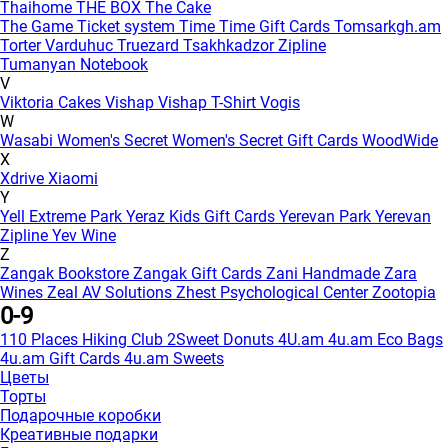
Thaihome
THE BOX
The Cake
The Game
Ticket system
Time
Time Gift Cards
Tomsarkgh.am
Torter Varduhuc
Truezard
Tsakhkadzor Zipline
Tumanyan Notebook
V
Viktoria Cakes
Vishap
Vishap T-Shirt
Vogis
W
Wasabi
Women's Secret
Women's Secret Gift Cards
WoodWide
X
Xdrive
Xiaomi
Y
Yell Extreme Park
Yeraz Kids Gift Cards
Yerevan Park
Yerevan
Zipline
Yev Wine
Z
Zangak Bookstore
Zangak Gift Cards
Zani Handmade
Zara
Wines
Zeal AV Solutions
Zhest Psychological Center
Zootopia
0-9
110 Places Hiking Club
2Sweet Donuts
4U.am
4u.am Eco Bags
4u.am Gift Cards
4u.am Sweets
Цветы
Торты
Подарочные коробки
Креативные подарки