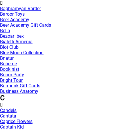
Baghramyan Varder
Baroor Toys
Beer Academy
Beer Academy Gift Cards
Bella
Bezoar Ibex
Bialetti Armenia
Blot Club
Blue Moon Collection
Bnatur
Boheme
Bookinist
Boom Party
Bright Tour
Burmunk Gift Cards
Business Anatomy
C
Candels
Cantata
Caprice Flowers
Captain Kid