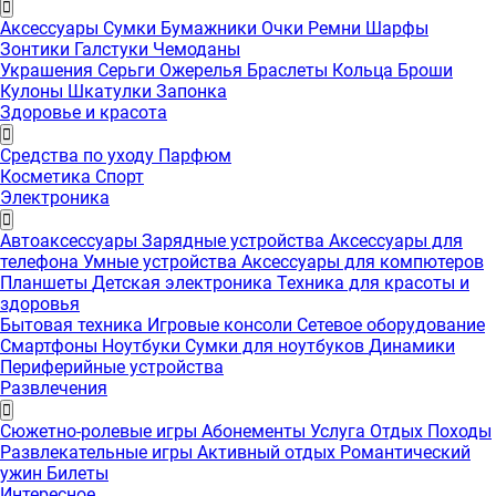
Аксессуары
Сумки
Бумажники
Очки
Ремни
Шарфы
Зонтики
Галстуки
Чемоданы
Украшения
Серьги
Ожерелья
Браслеты
Кольца
Броши
Кулоны
Шкатулки
Запонка
Здоровье и красота
Средства по уходу
Парфюм
Косметика
Спорт
Электроника
Автоаксессуары
Зарядные устройства
Аксессуары для
телефона
Умные устройства
Аксессуары для компютеров
Планшеты
Детская электроника
Техника для красоты и
здоровья
Бытовая техника
Игровые консоли
Сетевое оборудование
Смартфоны
Ноутбуки
Сумки для ноутбуков
Динамики
Периферийные устройства
Развлечения
Сюжетно-ролевые игры
Абонементы
Услуга
Отдых
Походы
Развлекательные игры
Активный отдых
Романтический
ужин
Билеты
Интересноe