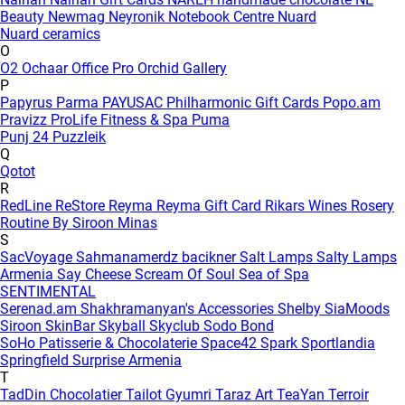
Beauty
Newmag
Neyronik
Notebook Centre
Nuard
Nuard ceramics
O
O2
Ochaar
Office Pro
Orchid Gallery
P
Papyrus
Parma
PAYUSAC
Philharmonic Gift Cards
Popo.am
Pravizz
ProLife Fitness & Spa
Puma
Punj 24
Puzzleik
Q
Qotot
R
RedLine
ReStore
Reyma
Reyma Gift Card
Rikars Wines
Rosery
Routine By Siroon Minas
S
SacVoyage
Sahmanamerdz bacikner
Salt Lamps
Salty Lamps
Armenia
Say Cheese
Scream Of Soul
Sea of Spa
SENTIMENTAL
Serenad.am
Shakhramanyan's Accessories
Shelby
SiaMoods
Siroon SkinBar
Skyball
Skyclub
Sodo Bond
SoHo Patisserie & Chocolaterie
Space42
Spark
Sportlandia
Springfield
Surprise Armenia
T
TadDin Chocolatier
Tailot Gyumri
Taraz Art
TeaYan
Terroir