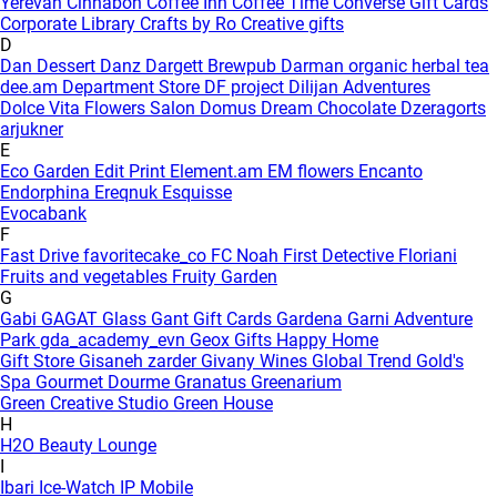
Yerevan
Cinnabon
Coffee Inn
Coffee Time
Converse Gift Cards
Corporate Library
Crafts by Ro
Creative gifts
D
Dan Dessert
Danz
Dargett Brewpub
Darman organic herbal tea
dee.am
Department Store
DF project
Dilijan Adventures
Dolce Vita Flowers Salon
Domus
Dream Chocolate
Dzeragorts
arjukner
E
Eco Garden
Edit Print
Element.am
EM flowers
Encanto
Endorphina
Ereqnuk
Esquisse
Evocabank
F
Fast Drive
favoritecake_co
FC Noah
First Detective
Floriani
Fruits and vegetables
Fruity Garden
G
Gabi
GAGAT Glass
Gant Gift Cards
Gardena
Garni Adventure
Park
gda_academy_evn
Geox
Gifts Happy Home
Gift Store
Gisaneh zarder
Givany Wines
Global Trend
Gold's
Spa
Gourmet Dourme
Granatus
Greenarium
Green Creative Studio
Green House
H
H2O Beauty Lounge
I
Ibari
Ice-Watch
IP Mobile