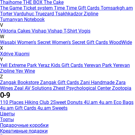
Thaihome
THE BOX
The Cake
The Game
Ticket system
Time
Time Gift Cards
Tomsarkgh.am
Torter Varduhuc
Truezard
Tsakhkadzor Zipline
Tumanyan Notebook
V
Viktoria Cakes
Vishap
Vishap T-Shirt
Vogis
W
Wasabi
Women's Secret
Women's Secret Gift Cards
WoodWide
X
Xdrive
Xiaomi
Y
Yell Extreme Park
Yeraz Kids Gift Cards
Yerevan Park
Yerevan
Zipline
Yev Wine
Z
Zangak Bookstore
Zangak Gift Cards
Zani Handmade
Zara
Wines
Zeal AV Solutions
Zhest Psychological Center
Zootopia
0-9
110 Places Hiking Club
2Sweet Donuts
4U.am
4u.am Eco Bags
4u.am Gift Cards
4u.am Sweets
Цветы
Торты
Подарочные коробки
Креативные подарки