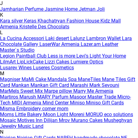
J
Jamharian Perfume
Jasmine Home
Jetman
Joli
K
Kara silver
Keras
Khachatryan Fashion House
Kidz Mall
Armenia
Kristelle Des Chocolats
L
La Cucina Accessori
Laki desert
Lalunz
Lambron Wallet
Lara
Chocolate Gallery
LaserWar Armenia
Lazer.am
Leather
Master`s Studio
Legion Paintball Club
Less is more
Levi's
Light Your Home
LilmArt
LipLickCake
Lizzi Cakes
Lumiere Optics
Lusarev Wines
Luseres Cosmetics
M
Magniser
MaMi Cake
Mandala Spa
ManeTiles
Mane Tiles Gift
Card
Mankan
Mankan Gift Card
Marashi
Mark Sevouni
MarMels Sweet Mix
Marpe pillow
Marry Me Armenia
Martiros
Marush
MARY Parfum
Masoor
Master Trade
Micro-
Tech
MIDI Armenia
Mind Center
Miniso
Miniso Gift Cards
Misma Embroidery corner
mom
Moms Little Bakery
Moon Light
Moreni
MORUQ eco solutions
Mosaic
Motives Inn Dilijan
Mrov
Murano Cakes
Musheghyan
Jewelry
Music Land
N
Nairian
Nairian Gift Cards
NAREH handmade chocolate
NE