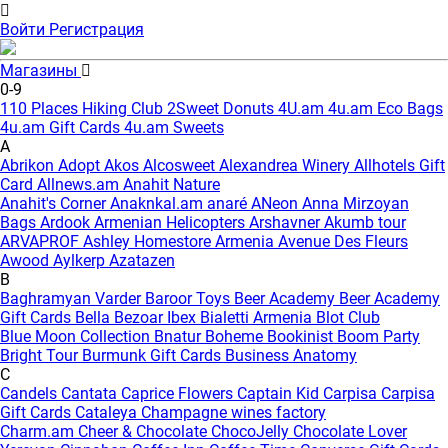
Войти
Регистрация
Магазины
0-9
110 Places Hiking Club
2Sweet Donuts
4U.am
4u.am Eco Bags
4u.am Gift Cards
4u.am Sweets
A
Abrikon
Adopt
Akos
Alcosweet
Alexandrea Winery
Allhotels Gift
Card
Allnews.am
Anahit Nature
Anahit's Corner
Anaknkal.am
anaré
ANeon
Anna Mirzoyan
Bags
Ardook
Armenian Helicopters
Arshavner Akumb tour
ARVAPROF
Ashley Homestore Armenia
Avenue Des Fleurs
Awood
Aylkerp
Azatazen
B
Baghramyan Varder
Baroor Toys
Beer Academy
Beer Academy
Gift Cards
Bella
Bezoar Ibex
Bialetti Armenia
Blot Club
Blue Moon Collection
Bnatur
Boheme
Bookinist
Boom Party
Bright Tour
Burmunk Gift Cards
Business Anatomy
C
Candels
Cantata
Caprice Flowers
Captain Kid
Carpisa
Carpisa
Gift Cards
Cataleya
Champagne wines factory
Charm.am
Cheer & Chocolate
ChocoJelly
Chocolate Lover