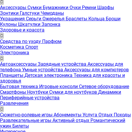
Аксессуары
Сумки
Бумажники
Очки
Ремни
Шарфы
Зонтики
Галстуки
Чемоданы
Украшения
Серьги
Ожерелья
Браслеты
Кольца
Броши
Кулоны
Шкатулки
Запонка
Здоровье и красота
Средства по уходу
Парфюм
Косметика
Спорт
Электроника
Автоаксессуары
Зарядные устройства
Аксессуары для
телефона
Умные устройства
Аксессуары для компютеров
Планшеты
Детская электроника
Техника для красоты и
здоровья
Бытовая техника
Игровые консоли
Сетевое оборудование
Смартфоны
Ноутбуки
Сумки для ноутбуков
Динамики
Периферийные устройства
Развлечения
Сюжетно-ролевые игры
Абонементы
Услуга
Отдых
Походы
Развлекательные игры
Активный отдых
Романтический
ужин
Билеты
Интересноe