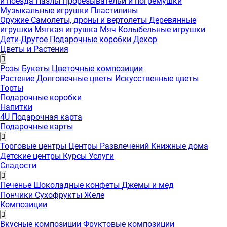
и поезда
Пазлы
Прорезывательи и погремушки
Музыкальные игрушки
Пластилины
Оружие
Самолеты, дроны и вертолеты
Деревянные
игрушки
Мягкая игрушка
Мяч
Колыбельные игрушки
Дети-Другое
Подарочные коробки
Декор
Цветы и Растения
Розы
Букеты
Цветочные композиции
Растение
Долговечные цветы
Искусственные цветы
Торты
Подарочные коробки
Напитки
4U Подарочная карта
Подарочные карты
Торговые центры
Центры Развлечений
Книжные дома
Детские центры
Курсы
Услуги
Сладости
Печенье
Шоколадные конфеты
Джемы и мед
Пончики
Сухофрукты
Желе
Композиции
Вкусные композиции
Фруктовые композиции