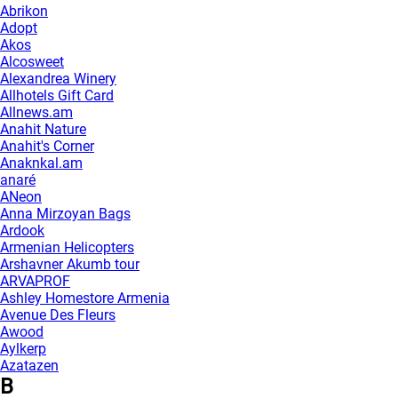
Abrikon
Adopt
Akos
Alcosweet
Alexandrea Winery
Allhotels Gift Card
Allnews.am
Anahit Nature
Anahit's Corner
Anaknkal.am
anaré
ANeon
Anna Mirzoyan Bags
Ardook
Armenian Helicopters
Arshavner Akumb tour
ARVAPROF
Ashley Homestore Armenia
Avenue Des Fleurs
Awood
Aylkerp
Azatazen
B