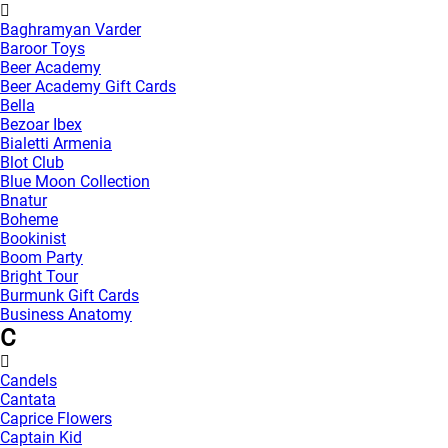
Baghramyan Varder
Baroor Toys
Beer Academy
Beer Academy Gift Cards
Bella
Bezoar Ibex
Bialetti Armenia
Blot Club
Blue Moon Collection
Bnatur
Boheme
Bookinist
Boom Party
Bright Tour
Burmunk Gift Cards
Business Anatomy
C
Candels
Cantata
Caprice Flowers
Captain Kid