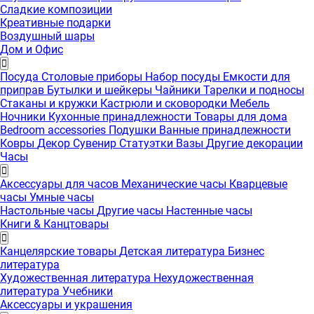
Сладкие композиции
Креативные подарки
Воздушный шары
Дом и Офис
Посуда
Столовые приборы
Набор посуды
Емкости для
приправ
Бутылки и шейкеры
Чайники
Тарелки и подносы
Стаканы и кружки
Кастрюли и сковородки
Мебель
Ночники
Кухонные принадлежности
Товары для дома
Bedroom accessories
Подушки
Ванные принадлежности
Ковры
Декор
Сувенир
Статуэтки
Вазы
Другие декорации
Часы
Аксессуары для часов
Механические часы
Кварцевые
часы
Умные часы
Настольные часы
Другие часы
Настенные часы
Книги & Канцтовары
Канцелярские товары
Детская литература
Бизнес
литература
Художественная литература
Нехудожественная
литература
Учебники
Аксессуары и украшения