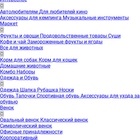
Автолюбителям
Для любителей кино
Аксессуары для кемпинга
Музыкальные инструменты
Маркет
Фрукты и овощи
Продовольственные товары
Суши
Кофе и чай
Замороженные фрукты и ягоды
Все для животных
Корм для собак
Корм для кошек
Домашние животные
Комбо Наборы
Одежда и Обувь
Одежда
Шапка
Рубашка
Носки
Обувь
Тапочки
Спортивная обувь
Аксессуары для ухода за
обувью
Венок
Овальный венок
Классический венок
Символический венок
Офисные принадлежности
Корпоративный