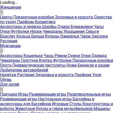
Loading...
Женщинам
Цветы
Подарочные коробки
Здоровье и красота
Средства
по уходу
Парфюм
Косметика
Аксессуары и одежда
Шарфы
Сумки
Бумажники
Часы
Очки
Футболки
Носки
Чемоданы
Украшения
Серьги
Браслет
Кольца
Броши
Кулоны
Ожерелья
Чарм
Заколки
Растения
Мужчинам
Аксессуары
Кошельки
Часы
Ремни
Сумки
Очки
Одежда
Чемоданы
Галстуки
Куртка
Футболки
Подарочные коробки
Охота
Пневматические пистолеты
Ножи
Бинокли и рации
Любителям автомобилей
Напитки
Растения
Здоровье и красота
Парфюм
Уход
Обувь
Для детей
Подушки
Игры
Развивающие игры
Развлекательные игры
Развивающие игры
Настольные игры
Бассейны и
аксессуары для бассейнов
Игровые Столы
Конструкторы и
роботы
Животные
Куклы и герои мультфильмов
Машины