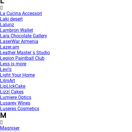
L
La Cucina Accessori
Laki desert
Lalunz
Lambron Wallet
Lara Chocolate Gallery
LaserWar Armenia
Lazer.am
Leather Master`s Studio
Legion Paintball Club
Less is more
Levi's
Light Your Home
LilmArt
LipLickCake
Lizzi Cakes
Lumiere Optics
Lusarev Wines
Luseres Cosmetics
M
Magniser