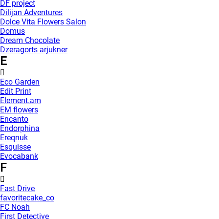
DF project
Dilijan Adventures
Dolce Vita Flowers Salon
Domus
Dream Chocolate
Dzeragorts arjukner
E
Eco Garden
Edit Print
Element.am
EM flowers
Encanto
Endorphina
Ereqnuk
Esquisse
Evocabank
F
Fast Drive
favoritecake_co
FC Noah
First Detective