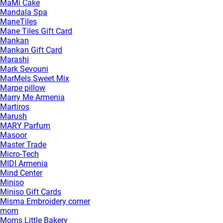
MaMi Cake
Mandala Spa
ManeTiles
Mane Tiles Gift Card
Mankan
Mankan Gift Card
Marashi
Mark Sevouni
MarMels Sweet Mix
Marpe pillow
Marry Me Armenia
Martiros
Marush
MARY Parfum
Masoor
Master Trade
Micro-Tech
MIDI Armenia
Mind Center
Miniso
Miniso Gift Cards
Misma Embroidery corner
mom
Moms Little Bakery