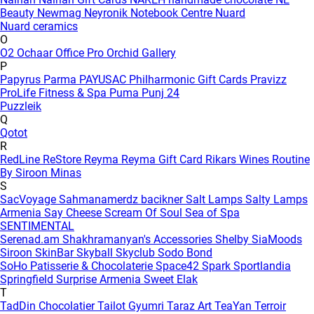
Beauty
Newmag
Neyronik
Notebook Centre
Nuard
Nuard ceramics
O
O2
Ochaar
Office Pro
Orchid Gallery
P
Papyrus
Parma
PAYUSAC
Philharmonic Gift Cards
Pravizz
ProLife Fitness & Spa
Puma
Punj 24
Puzzleik
Q
Qotot
R
RedLine
ReStore
Reyma
Reyma Gift Card
Rikars Wines
Routine
By Siroon Minas
S
SacVoyage
Sahmanamerdz bacikner
Salt Lamps
Salty Lamps
Armenia
Say Cheese
Scream Of Soul
Sea of Spa
SENTIMENTAL
Serenad.am
Shakhramanyan's Accessories
Shelby
SiaMoods
Siroon SkinBar
Skyball
Skyclub
Sodo Bond
SoHo Patisserie & Chocolaterie
Space42
Spark
Sportlandia
Springfield
Surprise Armenia
Sweet Elak
T
TadDin Chocolatier
Tailot Gyumri
Taraz Art
TeaYan
Terroir