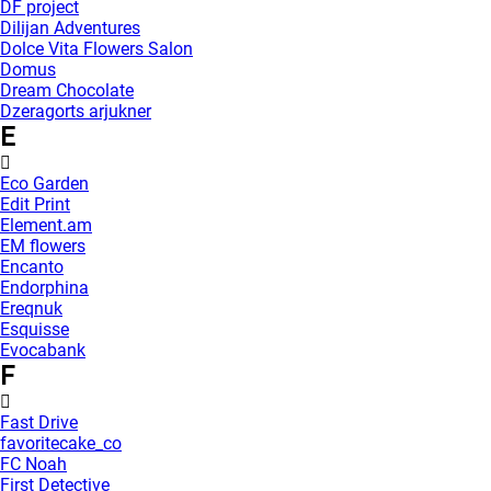
DF project
Dilijan Adventures
Dolce Vita Flowers Salon
Domus
Dream Chocolate
Dzeragorts arjukner
E
Eco Garden
Edit Print
Element.am
EM flowers
Encanto
Endorphina
Ereqnuk
Esquisse
Evocabank
F
Fast Drive
favoritecake_co
FC Noah
First Detective