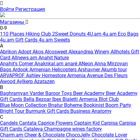
Войти
Регистрация
Магазины
0-9
110 Places Hiking Club
2Sweet Donuts
4U.am
4u.am Eco Bags
4u.am Gift Cards
4u.am Sweets
A
Abrikon
Adopt
Akos
Alcosweet
Alexandrea Winery
Allhotels Gift
Card
Allnews.am
Anahit Nature
Anahit's Corner
Anaknkal.am
anaré
ANeon
Anna Mirzoyan
Bags
Ardook
Armenian Helicopters
Arshavner Akumb tour
ARVAPROF
Ashley Homestore Armenia
Avenue Des Fleurs
Awood
Aylkerp
Azatazen
B
Baghramyan Varder
Baroor Toys
Beer Academy
Beer Academy
Gift Cards
Bella
Bezoar Ibex
Bialetti Armenia
Blot Club
Blue Moon Collection
Bnatur
Boheme
Bookinist
Boom Party
Bright Tour
Burmunk Gift Cards
Business Anatomy
C
Candels
Cantata
Caprice Flowers
Captain Kid
Carpisa
Carpisa
Gift Cards
Cataleya
Champagne wines factory
Charm.am
Cheer & Chocolate
ChocoJelly
Chocolate Lover