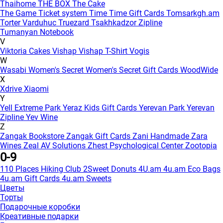
Thaihome
THE BOX
The Cake
The Game
Ticket system
Time
Time Gift Cards
Tomsarkgh.am
Torter Varduhuc
Truezard
Tsakhkadzor Zipline
Tumanyan Notebook
V
Viktoria Cakes
Vishap
Vishap T-Shirt
Vogis
W
Wasabi
Women's Secret
Women's Secret Gift Cards
WoodWide
X
Xdrive
Xiaomi
Y
Yell Extreme Park
Yeraz Kids Gift Cards
Yerevan Park
Yerevan
Zipline
Yev Wine
Z
Zangak Bookstore
Zangak Gift Cards
Zani Handmade
Zara
Wines
Zeal AV Solutions
Zhest Psychological Center
Zootopia
0-9
110 Places Hiking Club
2Sweet Donuts
4U.am
4u.am Eco Bags
4u.am Gift Cards
4u.am Sweets
Цветы
Торты
Подарочные коробки
Креативные подарки