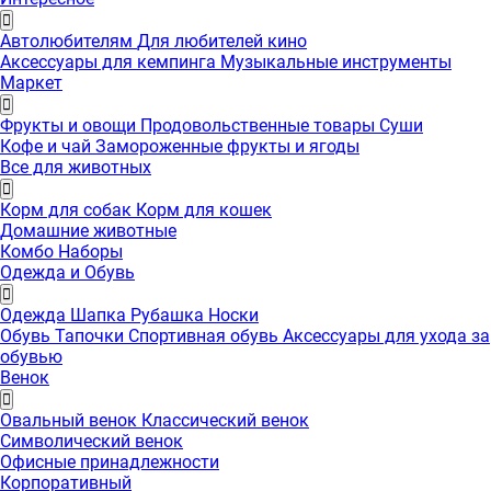
Автолюбителям
Для любителей кино
Аксессуары для кемпинга
Музыкальные инструменты
Маркет
Фрукты и овощи
Продовольственные товары
Суши
Кофе и чай
Замороженные фрукты и ягоды
Все для животных
Корм для собак
Корм для кошек
Домашние животные
Комбо Наборы
Одежда и Обувь
Одежда
Шапка
Рубашка
Носки
Обувь
Тапочки
Спортивная обувь
Аксессуары для ухода за
обувью
Венок
Овальный венок
Классический венок
Символический венок
Офисные принадлежности
Корпоративный