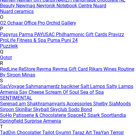
Beauty
Newmag
Neyronik
Notebook Centre
Nuard
Nuard ceramics
O
O2
Ochaar
Office Pro
Orchid Gallery
P
Papyrus
Parma
PAYUSAC
Philharmonic Gift Cards
Pravizz
ProLife Fitness & Spa
Puma
Punj 24
Puzzleik
Q
Qotot
R
RedLine
ReStore
Reyma
Reyma Gift Card
Rikars Wines
Routine
By Siroon Minas
S
SacVoyage
Sahmanamerdz bacikner
Salt Lamps
Salty Lamps
Armenia
Say Cheese
Scream Of Soul
Sea of Spa
SENTIMENTAL
Serenad.am
Shakhramanyan's Accessories
Shelby
SiaMoods
Siroon SkinBar
Skyball
Skyclub
Sodo Bond
SoHo Patisserie & Chocolaterie
Space42
Spark
Sportlandia
Springfield
Surprise Armenia
T
TadDin Chocolatier
Tailot Gyumri
Taraz Art
TeaYan
Terroir