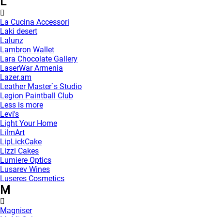
L
La Cucina Accessori
Laki desert
Lalunz
Lambron Wallet
Lara Chocolate Gallery
LaserWar Armenia
Lazer.am
Leather Master`s Studio
Legion Paintball Club
Less is more
Levi's
Light Your Home
LilmArt
LipLickCake
Lizzi Cakes
Lumiere Optics
Lusarev Wines
Luseres Cosmetics
M
Magniser