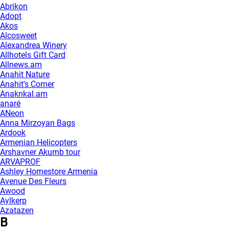
Abrikon
Adopt
Akos
Alcosweet
Alexandrea Winery
Allhotels Gift Card
Allnews.am
Anahit Nature
Anahit's Corner
Anaknkal.am
anaré
ANeon
Anna Mirzoyan Bags
Ardook
Armenian Helicopters
Arshavner Akumb tour
ARVAPROF
Ashley Homestore Armenia
Avenue Des Fleurs
Awood
Aylkerp
Azatazen
B