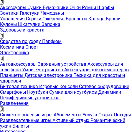
Аксессуары
Сумки
Бумажники
Очки
Ремни
Шарфы
Зонтики
Галстуки
Чемоданы
Украшения
Серьги
Ожерелья
Браслеты
Кольца
Броши
Кулоны
Шкатулки
Запонка
Здоровье и красота
Средства по уходу
Парфюм
Косметика
Спорт
Электроника
Автоаксессуары
Зарядные устройства
Аксессуары для
телефона
Умные устройства
Аксессуары для компютеров
Планшеты
Детская электроника
Техника для красоты и
здоровья
Бытовая техника
Игровые консоли
Сетевое оборудование
Смартфоны
Ноутбуки
Сумки для ноутбуков
Динамики
Периферийные устройства
Развлечения
Сюжетно-ролевые игры
Абонементы
Услуга
Отдых
Походы
Развлекательные игры
Активный отдых
Романтический
ужин
Билеты
Интересноe