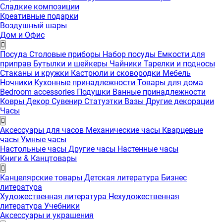
Сладкие композиции
Креативные подарки
Воздушный шары
Дом и Офис
Посуда
Столовые приборы
Набор посуды
Емкости для
приправ
Бутылки и шейкеры
Чайники
Тарелки и подносы
Стаканы и кружки
Кастрюли и сковородки
Мебель
Ночники
Кухонные принадлежности
Товары для дома
Bedroom accessories
Подушки
Ванные принадлежности
Ковры
Декор
Сувенир
Статуэтки
Вазы
Другие декорации
Часы
Аксессуары для часов
Механические часы
Кварцевые
часы
Умные часы
Настольные часы
Другие часы
Настенные часы
Книги & Канцтовары
Канцелярские товары
Детская литература
Бизнес
литература
Художественная литература
Нехудожественная
литература
Учебники
Аксессуары и украшения