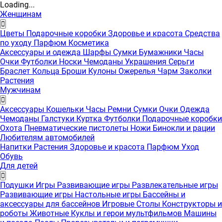
Loading...
Женщинам
Цветы
Подарочные коробки
Здоровье и красота
Средства
по уходу
Парфюм
Косметика
Аксессуары и одежда
Шарфы
Сумки
Бумажники
Часы
Очки
Футболки
Носки
Чемоданы
Украшения
Серьги
Браслет
Кольца
Броши
Кулоны
Ожерелья
Чарм
Заколки
Растения
Мужчинам
Аксессуары
Кошельки
Часы
Ремни
Сумки
Очки
Одежда
Чемоданы
Галстуки
Куртка
Футболки
Подарочные коробки
Охота
Пневматические пистолеты
Ножи
Бинокли и рации
Любителям автомобилей
Напитки
Растения
Здоровье и красота
Парфюм
Уход
Обувь
Для детей
Подушки
Игры
Развивающие игры
Развлекательные игры
Развивающие игры
Настольные игры
Бассейны и
аксессуары для бассейнов
Игровые Столы
Конструкторы и
роботы
Животные
Куклы и герои мультфильмов
Машины