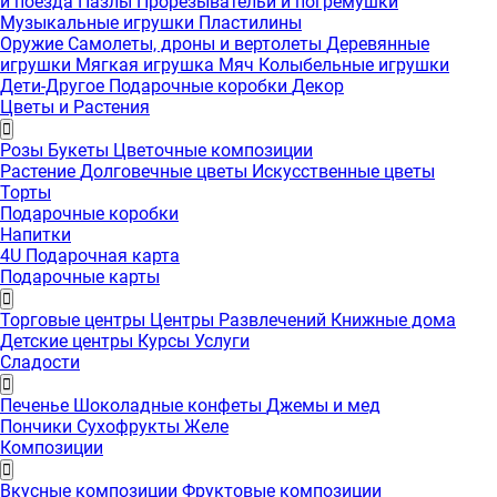
и поезда
Пазлы
Прорезывательи и погремушки
Музыкальные игрушки
Пластилины
Оружие
Самолеты, дроны и вертолеты
Деревянные
игрушки
Мягкая игрушка
Мяч
Колыбельные игрушки
Дети-Другое
Подарочные коробки
Декор
Цветы и Растения
Розы
Букеты
Цветочные композиции
Растение
Долговечные цветы
Искусственные цветы
Торты
Подарочные коробки
Напитки
4U Подарочная карта
Подарочные карты
Торговые центры
Центры Развлечений
Книжные дома
Детские центры
Курсы
Услуги
Сладости
Печенье
Шоколадные конфеты
Джемы и мед
Пончики
Сухофрукты
Желе
Композиции
Вкусные композиции
Фруктовые композиции