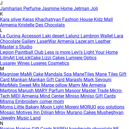
J
Jamharian Perfume
Jasmine Home
Jetman
Joli
K
Kara silver
Keras
Khachatryan Fashion House
Kidz Mall
Armenia
Kristelle Des Chocolats
L
La Cucina Accessori
Laki desert
Lalunz
Lambron Wallet
Lara
Chocolate Gallery
LaserWar Armenia
Lazer.am
Leather
Master`s Studio
Legion Paintball Club
Less is more
Levi's
Light Your Home
LilmArt
LipLickCake
Lizzi Cakes
Lumiere Optics
Lusarev Wines
Luseres Cosmetics
M
Magniser
MaMi Cake
Mandala Spa
ManeTiles
Mane Tiles Gift
Card
Mankan
Mankan Gift Card
Marashi
Mark Sevouni
MarMels Sweet Mix
Marpe pillow
Marry Me Armenia
Martiros
Marush
MARY Parfum
Masoor
Master Trade
Micro-
Tech
MIDI Armenia
Mind Center
Miniso
Miniso Gift Cards
Misma Embroidery corner
mom
Moms Little Bakery
Moon Light
Moreni
MORUQ eco solutions
Mosaic
Motives Inn Dilijan
Mrov
Murano Cakes
Musheghyan
Jewelry
Music Land
N
Nairian
Nairian Gift Cards
NAREH handmade chocolate
NE