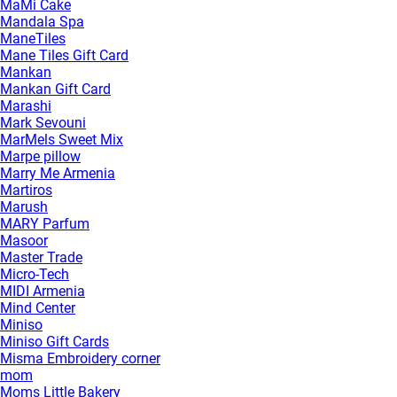
MaMi Cake
Mandala Spa
ManeTiles
Mane Tiles Gift Card
Mankan
Mankan Gift Card
Marashi
Mark Sevouni
MarMels Sweet Mix
Marpe pillow
Marry Me Armenia
Martiros
Marush
MARY Parfum
Masoor
Master Trade
Micro-Tech
MIDI Armenia
Mind Center
Miniso
Miniso Gift Cards
Misma Embroidery corner
mom
Moms Little Bakery