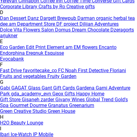
Yerevan
Cinnabon
Coffee Inn
Coffee Time
Converse Gift Cards
Corporate Library
Crafts by Ro
Creative gifts
D
Dan Dessert
Danz
Dargett Brewpub
Darman organic herbal tea
dee.am
Department Store
DF project
Dilijan Adventures
Dolce Vita Flowers Salon
Domus
Dream Chocolate
Dzeragorts
arjukner
E
Eco Garden
Edit Print
Element.am
EM flowers
Encanto
Endorphina
Ereqnuk
Esquisse
Evocabank
F
Fast Drive
favoritecake_co
FC Noah
First Detective
Floriani
Fruits and vegetables
Fruity Garden
G
Gabi
GAGAT Glass
Gant Gift Cards
Gardena
Garni Adventure
Park
gda_academy_evn
Geox
Gifts Happy Home
Gift Store
Gisaneh zarder
Givany Wines
Global Trend
Gold's
Spa
Gourmet Dourme
Granatus
Greenarium
Green Creative Studio
Green House
H
H2O Beauty Lounge
I
Ibari
Ice-Watch
IP Mobile