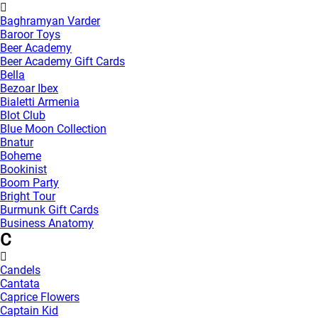
Baghramyan Varder
Baroor Toys
Beer Academy
Beer Academy Gift Cards
Bella
Bezoar Ibex
Bialetti Armenia
Blot Club
Blue Moon Collection
Bnatur
Boheme
Bookinist
Boom Party
Bright Tour
Burmunk Gift Cards
Business Anatomy
C
Candels
Cantata
Caprice Flowers
Captain Kid