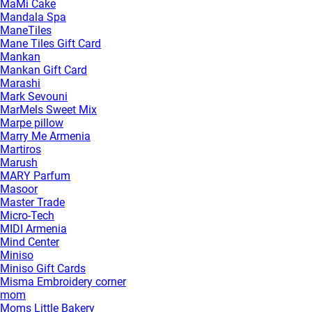
MaMi Cake
Mandala Spa
ManeTiles
Mane Tiles Gift Card
Mankan
Mankan Gift Card
Marashi
Mark Sevouni
MarMels Sweet Mix
Marpe pillow
Marry Me Armenia
Martiros
Marush
MARY Parfum
Masoor
Master Trade
Micro-Tech
MIDI Armenia
Mind Center
Miniso
Miniso Gift Cards
Misma Embroidery corner
mom
Moms Little Bakery