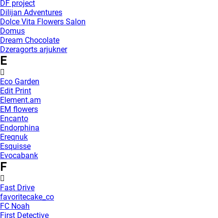
DF project
Dilijan Adventures
Dolce Vita Flowers Salon
Domus
Dream Chocolate
Dzeragorts arjukner
E
Eco Garden
Edit Print
Element.am
EM flowers
Encanto
Endorphina
Ereqnuk
Esquisse
Evocabank
F
Fast Drive
favoritecake_co
FC Noah
First Detective