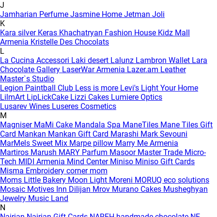
J
Jamharian Perfume
Jasmine Home
Jetman
Joli
K
Kara silver
Keras
Khachatryan Fashion House
Kidz Mall
Armenia
Kristelle Des Chocolats
L
La Cucina Accessori
Laki desert
Lalunz
Lambron Wallet
Lara
Chocolate Gallery
LaserWar Armenia
Lazer.am
Leather
Master`s Studio
Legion Paintball Club
Less is more
Levi's
Light Your Home
LilmArt
LipLickCake
Lizzi Cakes
Lumiere Optics
Lusarev Wines
Luseres Cosmetics
M
Magniser
MaMi Cake
Mandala Spa
ManeTiles
Mane Tiles Gift
Card
Mankan
Mankan Gift Card
Marashi
Mark Sevouni
MarMels Sweet Mix
Marpe pillow
Marry Me Armenia
Martiros
Marush
MARY Parfum
Masoor
Master Trade
Micro-
Tech
MIDI Armenia
Mind Center
Miniso
Miniso Gift Cards
Misma Embroidery corner
mom
Moms Little Bakery
Moon Light
Moreni
MORUQ eco solutions
Mosaic
Motives Inn Dilijan
Mrov
Murano Cakes
Musheghyan
Jewelry
Music Land
N
Nairian
Nairian Gift Cards
NAREH handmade chocolate
NE