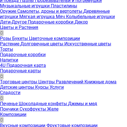
и поезда
Пазлы
Прорезывательи и погремушки
Музыкальные игрушки
Пластилины
Оружие
Самолеты, дроны и вертолеты
Деревянные
игрушки
Мягкая игрушка
Мяч
Колыбельные игрушки
Дети-Другое
Подарочные коробки
Декор
Цветы и Растения
Розы
Букеты
Цветочные композиции
Растение
Долговечные цветы
Искусственные цветы
Торты
Подарочные коробки
Напитки
4U Подарочная карта
Подарочные карты
Торговые центры
Центры Развлечений
Книжные дома
Детские центры
Курсы
Услуги
Сладости
Печенье
Шоколадные конфеты
Джемы и мед
Пончики
Сухофрукты
Желе
Композиции
Вкусные композиции
Фруктовые композиции