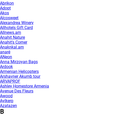
Abrikon
Adopt
Akos
Alcosweet
Alexandrea Winery
Allhotels Gift Card
Allnews.am
Anahit Nature
Anahit's Corner
Anaknkal.am
anaré
ANeon
Anna Mirzoyan Bags
Ardook
Armenian Helicopters
Arshavner Akumb tour
ARVAPROF
Ashley Homestore Armenia
Avenue Des Fleurs
Awood
Aylkerp
Azatazen
B