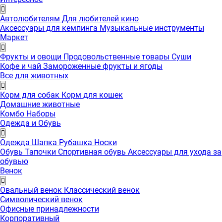
Автолюбителям
Для любителей кино
Аксессуары для кемпинга
Музыкальные инструменты
Маркет
Фрукты и овощи
Продовольственные товары
Суши
Кофе и чай
Замороженные фрукты и ягоды
Все для животных
Корм для собак
Корм для кошек
Домашние животные
Комбо Наборы
Одежда и Обувь
Одежда
Шапка
Рубашка
Носки
Обувь
Тапочки
Спортивная обувь
Аксессуары для ухода за
обувью
Венок
Овальный венок
Классический венок
Символический венок
Офисные принадлежности
Корпоративный