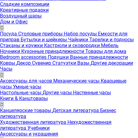
Сладкие композиции
Креативные подарки
Воздушный шары
Дом и Офис
Посуда
Столовые приборы
Набор посуды
Емкости для
приправ
Бутылки и шейкеры
Чайники
Тарелки и подносы
Стаканы и кружки
Кастрюли и сковородки
Мебель
Ночники
Кухонные принадлежности
Товары для дома
Bedroom accessories
Подушки
Ванные принадлежности
Ковры
Декор
Сувенир
Статуэтки
Вазы
Другие декорации
Часы
Аксессуары для часов
Механические часы
Кварцевые
часы
Умные часы
Настольные часы
Другие часы
Настенные часы
Книги & Канцтовары
Канцелярские товары
Детская литература
Бизнес
литература
Художественная литература
Нехудожественная
литература
Учебники
Аксессуары и украшения