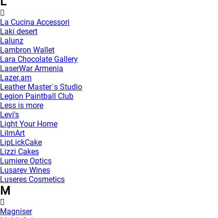
L
La Cucina Accessori
Laki desert
Lalunz
Lambron Wallet
Lara Chocolate Gallery
LaserWar Armenia
Lazer.am
Leather Master`s Studio
Legion Paintball Club
Less is more
Levi's
Light Your Home
LilmArt
LipLickCake
Lizzi Cakes
Lumiere Optics
Lusarev Wines
Luseres Cosmetics
M
Magniser