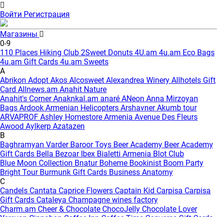
Войти
Регистрация
Магазины
0-9
110 Places Hiking Club
2Sweet Donuts
4U.am
4u.am Eco Bags
4u.am Gift Cards
4u.am Sweets
A
Abrikon
Adopt
Akos
Alcosweet
Alexandrea Winery
Allhotels Gift
Card
Allnews.am
Anahit Nature
Anahit's Corner
Anaknkal.am
anaré
ANeon
Anna Mirzoyan
Bags
Ardook
Armenian Helicopters
Arshavner Akumb tour
ARVAPROF
Ashley Homestore Armenia
Avenue Des Fleurs
Awood
Aylkerp
Azatazen
B
Baghramyan Varder
Baroor Toys
Beer Academy
Beer Academy
Gift Cards
Bella
Bezoar Ibex
Bialetti Armenia
Blot Club
Blue Moon Collection
Bnatur
Boheme
Bookinist
Boom Party
Bright Tour
Burmunk Gift Cards
Business Anatomy
C
Candels
Cantata
Caprice Flowers
Captain Kid
Carpisa
Carpisa
Gift Cards
Cataleya
Champagne wines factory
Charm.am
Cheer & Chocolate
ChocoJelly
Chocolate Lover