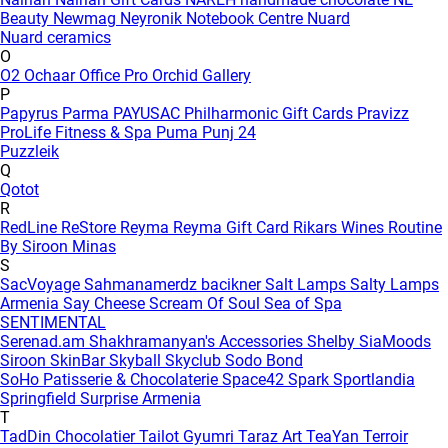
Beauty
Newmag
Neyronik
Notebook Centre
Nuard
Nuard ceramics
O
O2
Ochaar
Office Pro
Orchid Gallery
P
Papyrus
Parma
PAYUSAC
Philharmonic Gift Cards
Pravizz
ProLife Fitness & Spa
Puma
Punj 24
Puzzleik
Q
Qotot
R
RedLine
ReStore
Reyma
Reyma Gift Card
Rikars Wines
Routine
By Siroon Minas
S
SacVoyage
Sahmanamerdz bacikner
Salt Lamps
Salty Lamps
Armenia
Say Cheese
Scream Of Soul
Sea of Spa
SENTIMENTAL
Serenad.am
Shakhramanyan's Accessories
Shelby
SiaMoods
Siroon SkinBar
Skyball
Skyclub
Sodo Bond
SoHo Patisserie & Chocolaterie
Space42
Spark
Sportlandia
Springfield
Surprise Armenia
T
TadDin Chocolatier
Tailot Gyumri
Taraz Art
TeaYan
Terroir