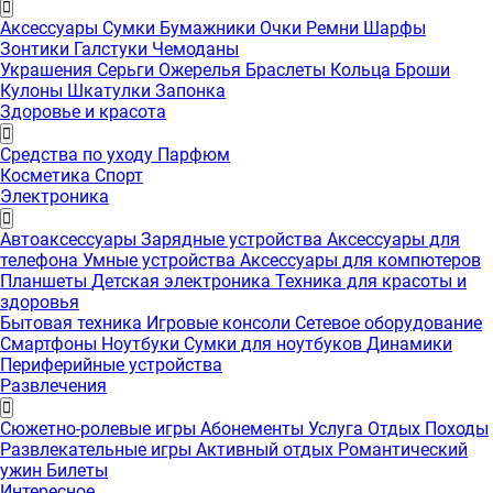
Аксессуары
Сумки
Бумажники
Очки
Ремни
Шарфы
Зонтики
Галстуки
Чемоданы
Украшения
Серьги
Ожерелья
Браслеты
Кольца
Броши
Кулоны
Шкатулки
Запонка
Здоровье и красота
Средства по уходу
Парфюм
Косметика
Спорт
Электроника
Автоаксессуары
Зарядные устройства
Аксессуары для
телефона
Умные устройства
Аксессуары для компютеров
Планшеты
Детская электроника
Техника для красоты и
здоровья
Бытовая техника
Игровые консоли
Сетевое оборудование
Смартфоны
Ноутбуки
Сумки для ноутбуков
Динамики
Периферийные устройства
Развлечения
Сюжетно-ролевые игры
Абонементы
Услуга
Отдых
Походы
Развлекательные игры
Активный отдых
Романтический
ужин
Билеты
Интересноe