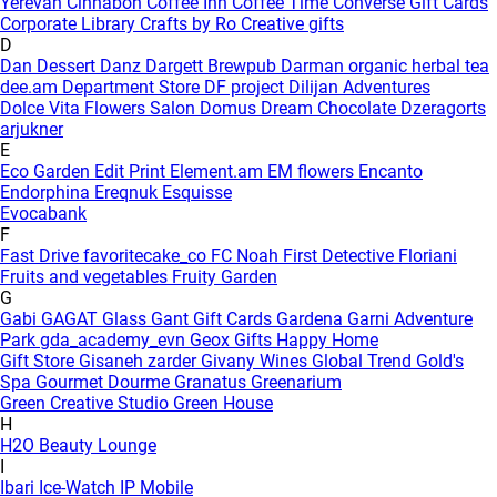
Yerevan
Cinnabon
Coffee Inn
Coffee Time
Converse Gift Cards
Corporate Library
Crafts by Ro
Creative gifts
D
Dan Dessert
Danz
Dargett Brewpub
Darman organic herbal tea
dee.am
Department Store
DF project
Dilijan Adventures
Dolce Vita Flowers Salon
Domus
Dream Chocolate
Dzeragorts
arjukner
E
Eco Garden
Edit Print
Element.am
EM flowers
Encanto
Endorphina
Ereqnuk
Esquisse
Evocabank
F
Fast Drive
favoritecake_co
FC Noah
First Detective
Floriani
Fruits and vegetables
Fruity Garden
G
Gabi
GAGAT Glass
Gant Gift Cards
Gardena
Garni Adventure
Park
gda_academy_evn
Geox
Gifts Happy Home
Gift Store
Gisaneh zarder
Givany Wines
Global Trend
Gold's
Spa
Gourmet Dourme
Granatus
Greenarium
Green Creative Studio
Green House
H
H2O Beauty Lounge
I
Ibari
Ice-Watch
IP Mobile