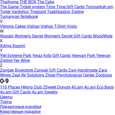
Thaihome
THE BOX
The Cake
The Game
Ticket system
Time
Time Gift Cards
Tomsarkgh.am
Torter Varduhuc
Truezard
Tsakhkadzor Zipline
Tumanyan Notebook
V
Viktoria Cakes
Vishap
Vishap T-Shirt
Vogis
W
Wasabi
Women's Secret
Women's Secret Gift Cards
WoodWide
X
Xdrive
Xiaomi
Y
Yell Extreme Park
Yeraz Kids Gift Cards
Yerevan Park
Yerevan
Zipline
Yev Wine
Z
Zangak Bookstore
Zangak Gift Cards
Zani Handmade
Zara
Wines
Zeal AV Solutions
Zhest Psychological Center
Zootopia
0-9
110 Places Hiking Club
2Sweet Donuts
4U.am
4u.am Eco Bags
4u.am Gift Cards
4u.am Sweets
Цветы
Торты
Подарочные коробки
Креативные подарки