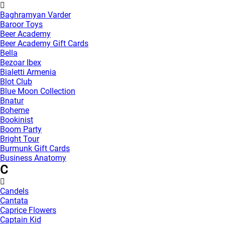
Baghramyan Varder
Baroor Toys
Beer Academy
Beer Academy Gift Cards
Bella
Bezoar Ibex
Bialetti Armenia
Blot Club
Blue Moon Collection
Bnatur
Boheme
Bookinist
Boom Party
Bright Tour
Burmunk Gift Cards
Business Anatomy
C
Candels
Cantata
Caprice Flowers
Captain Kid