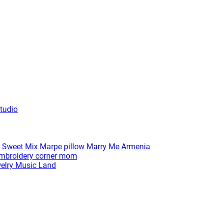
tudio
 Sweet Mix
Marpe pillow
Marry Me Armenia
broidery corner
mom
elry
Music Land