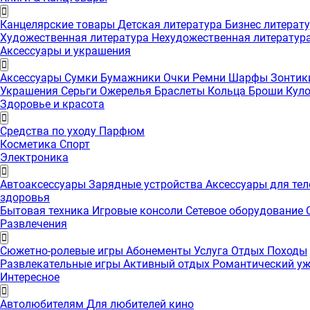
Канцелярские товары
Детская литература
Бизнес литерат
Художественная литература
Нехудожественная литератур
Аксессуары и украшения
Аксессуары
Сумки
Бумажники
Очки
Ремни
Шарфы
Зонти
Украшения
Серьги
Ожерелья
Браслеты
Кольца
Броши
Кул
Здоровье и красота
Средства по уходу
Парфюм
Косметика
Спорт
Электроника
Автоаксессуары
Зарядные устройства
Аксессуары для те
здоровья
Бытовая техника
Игровые консоли
Сетевое оборудование
Развлечения
Сюжетно-ролевые игры
Абонементы
Услуга
Отдых
Походы
Развлекательные игры
Активный отдых
Романтический у
Интересноe
Автолюбителям
Для любителей кино