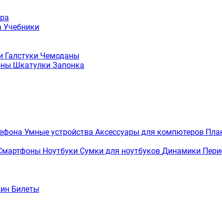
ура
а
Учебники
ки
Галстуки
Чемоданы
оны
Шкатулки
Запонка
лефона
Умные устройства
Аксессуары для компютеров
Пла
Смартфоны
Ноутбуки
Сумки для ноутбуков
Динамики
Пери
жин
Билеты