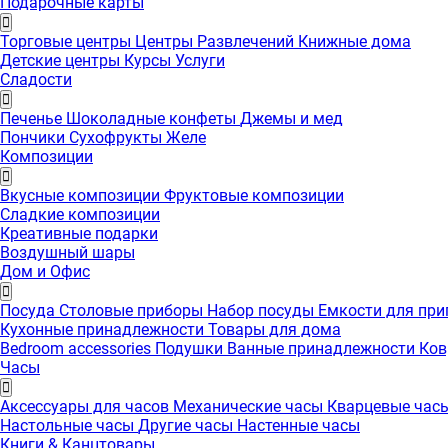
Подарочные карты
Торговые центры
Центры Развлечений
Книжные дома
Детские центры
Курсы
Услуги
Сладости
Печенье
Шоколадные конфеты
Джемы и мед
Пончики
Сухофрукты
Желе
Композиции
Вкусные композиции
Фруктовые композиции
Сладкие композиции
Креативные подарки
Воздушный шары
Дом и Офис
Посуда
Столовые приборы
Набор посуды
Емкости для пр
Кухонные принадлежности
Товары для дома
Bedroom accessories
Подушки
Ванные принадлежности
Ко
Часы
Аксессуары для часов
Механические часы
Кварцевые час
Настольные часы
Другие часы
Настенные часы
Книги & Канцтовары