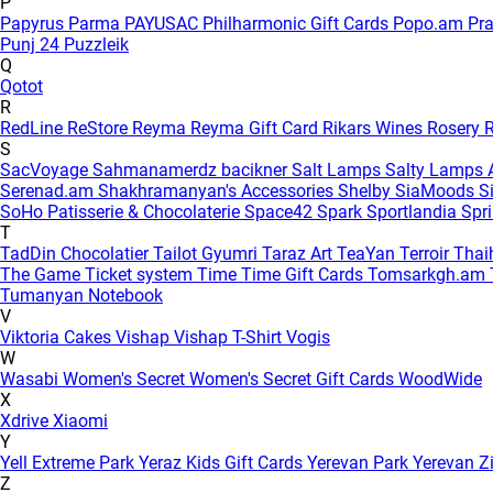
P
Papyrus
Parma
PAYUSAC
Philharmonic Gift Cards
Popo.am
Pr
Punj 24
Puzzleik
Q
Qotot
R
RedLine
ReStore
Reyma
Reyma Gift Card
Rikars Wines
Rosery
R
S
SacVoyage
Sahmanamerdz bacikner
Salt Lamps
Salty Lamps
Serenad.am
Shakhramanyan's Accessories
Shelby
SiaMoods
S
SoHo Patisserie & Chocolaterie
Space42
Spark
Sportlandia
Spr
T
TadDin Chocolatier
Tailot Gyumri
Taraz Art
TeaYan
Terroir
Tha
The Game
Ticket system
Time
Time Gift Cards
Tomsarkgh.am
Tumanyan Notebook
V
Viktoria Cakes
Vishap
Vishap T-Shirt
Vogis
W
Wasabi
Women's Secret
Women's Secret Gift Cards
WoodWide
X
Xdrive
Xiaomi
Y
Yell Extreme Park
Yeraz Kids Gift Cards
Yerevan Park
Yerevan Z
Z