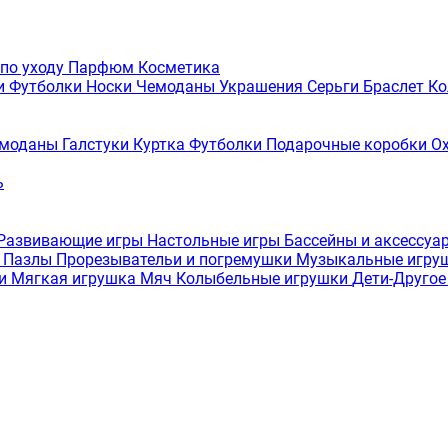
 по уходу
Парфюм
Косметика
и
Футболки
Носки
Чемоданы
Украшения
Серьги
Браслет
Ко
моданы
Галстуки
Куртка
Футболки
Подарочные коробки
О
ь
Развивающие игры
Настольные игры
Бассейны и аксессуа
а
Пазлы
Прорезывательи и погремушки
Музыкальные игру
ки
Мягкая игрушка
Мяч
Колыбельные игрушки
Дети-Друго