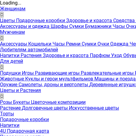
Loading...
Женщинам
Цветы
Подарочные коробки
Здоровье и красота
Средства
Аксессуары и одежда
Шарфы
Сумки
Бумажники
Часы
Очк
Мужчинам
Аксессуары
Кошельки
Часы
Ремни
Сумки
Очки
Одежда
Че
Любителям автомобилей
Напитки
Растения
Здоровье и красота
Парфюм
Уход
Обув
Для детей
Подушки
Игры
Развивающие игры
Развлекательные игры
Животные
Куклы и герои мультфильмов
Машины и поезд
Оружие
Самолеты, дроны и вертолеты
Деревянные игруш
Цветы и Растения
Розы
Букеты
Цветочные композиции
Растение
Долговечные цветы
Искусственные цветы
Торты
Подарочные коробки
Напитки
4U Подарочная карта