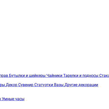
иправ
Бутылки и шейкеры
Чайники
Тарелки и подносы
Стак
вры
Декор
Сувенир
Статуэтки
Вазы
Другие декорации
ы
Умные часы