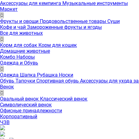
Аксессуары для кемпинга
Музыкальные инструменты
Маркет
Фрукты и овощи
Продовольственные товары
Суши
Кофе и чай
Замороженные фрукты и ягоды
Все для животных
Корм для собак
Корм для кошек
Домашние животные
Комбо Наборы
Одежда и Обувь
Одежда
Шапка
Рубашка
Носки
Обувь
Тапочки
Спортивная обувь
Аксессуары для ухода з
Венок
Овальный венок
Классический венок
Символический венок
Офисные принадлежности
Корпоративный
ЧЗВ