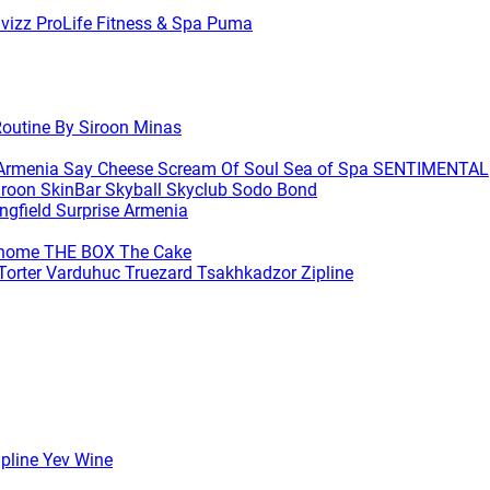
avizz
ProLife Fitness & Spa
Puma
outine By Siroon Minas
 Armenia
Say Cheese
Scream Of Soul
Sea of Spa
SENTIMENTAL
iroon SkinBar
Skyball
Skyclub
Sodo Bond
ingfield
Surprise Armenia
ihome
THE BOX
The Cake
Torter Varduhuc
Truezard
Tsakhkadzor Zipline
ipline
Yev Wine