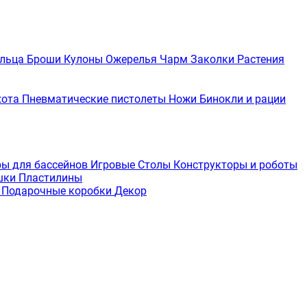
льца
Броши
Кулоны
Ожерелья
Чарм
Заколки
Растения
хота
Пневматические пистолеты
Ножи
Бинокли и рации
ры для бассейнов
Игровые Столы
Конструкторы и роботы
шки
Пластилины
е
Подарочные коробки
Декор