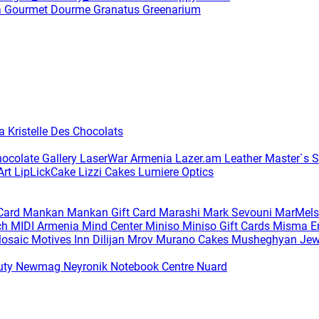
a
Gourmet Dourme
Granatus
Greenarium
ia
Kristelle Des Chocolats
hocolate Gallery
LaserWar Armenia
Lazer.am
Leather Master`s S
Art
LipLickCake
Lizzi Cakes
Lumiere Optics
 Card
Mankan
Mankan Gift Card
Marashi
Mark Sevouni
MarMels
ch
MIDI Armenia
Mind Center
Miniso
Miniso Gift Cards
Misma Em
osaic
Motives Inn Dilijan
Mrov
Murano Cakes
Musheghyan Jew
uty
Newmag
Neyronik
Notebook Centre
Nuard