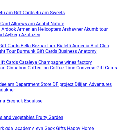
4u.am Gift Cards
4u.am Sweets
t Card
Allnews.am
Anahit Nature
s
Ardook
Armenian Helicopters
Arshavner Akumb tour
od
Aylkerp
Azatazen
Gift Cards
Bella
Bezoar Ibex
Bialetti Armenia
Blot Club
ght Tour
Burmunk Gift Cards
Business Anatomy
ift Cards
Cataleya
Champagne wines factory
van
Cinnabon
Coffee Inn
Coffee Time
Converse Gift Cards
dee.am
Department Store
DF project
Dilijan Adventures
arjukner
ina
Ereqnuk
Esquisse
ts and vegetables
Fruity Garden
ark
gda_academy_evn
Geox
Gifts Happy Home