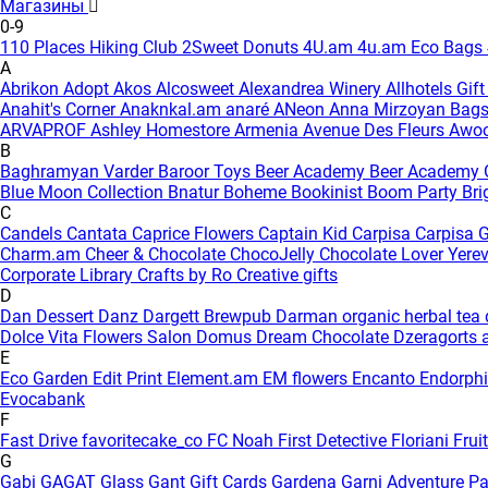
Магазины
0-9
110 Places Hiking Club
2Sweet Donuts
4U.am
4u.am Eco Bags
A
Abrikon
Adopt
Akos
Alcosweet
Alexandrea Winery
Allhotels Gif
Anahit's Corner
Anaknkal.am
anaré
ANeon
Anna Mirzoyan Bag
ARVAPROF
Ashley Homestore Armenia
Avenue Des Fleurs
Awo
B
Baghramyan Varder
Baroor Toys
Beer Academy
Beer Academy 
Blue Moon Collection
Bnatur
Boheme
Bookinist
Boom Party
Bri
C
Candels
Cantata
Caprice Flowers
Captain Kid
Carpisa
Carpisa G
Charm.am
Cheer & Chocolate
ChocoJelly
Chocolate Lover Yere
Corporate Library
Crafts by Ro
Creative gifts
D
Dan Dessert
Danz
Dargett Brewpub
Darman organic herbal tea
Dolce Vita Flowers Salon
Domus
Dream Chocolate
Dzeragorts 
E
Eco Garden
Edit Print
Element.am
EM flowers
Encanto
Endorph
Evocabank
F
Fast Drive
favoritecake_co
FC Noah
First Detective
Floriani
Frui
G
Gabi
GAGAT Glass
Gant Gift Cards
Gardena
Garni Adventure P