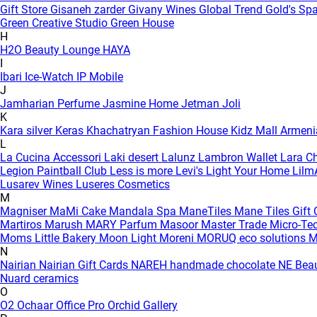
Gift Store
Gisaneh zarder
Givany Wines
Global Trend
Gold's Sp
Green Creative Studio
Green House
H
H2O Beauty Lounge
HAYA
I
Ibari
Ice-Watch
IP Mobile
J
Jamharian Perfume
Jasmine Home
Jetman
Joli
K
Kara silver
Keras
Khachatryan Fashion House
Kidz Mall Armen
L
La Cucina Accessori
Laki desert
Lalunz
Lambron Wallet
Lara C
Legion Paintball Club
Less is more
Levi's
Light Your Home
Lilm
Lusarev Wines
Luseres Cosmetics
M
Magniser
MaMi Cake
Mandala Spa
ManeTiles
Mane Tiles Gift
Martiros
Marush
MARY Parfum
Masoor
Master Trade
Micro-Te
Moms Little Bakery
Moon Light
Moreni
MORUQ eco solutions
M
N
Nairian
Nairian Gift Cards
NAREH handmade chocolate
NE Bea
Nuard ceramics
O
O2
Ochaar
Office Pro
Orchid Gallery