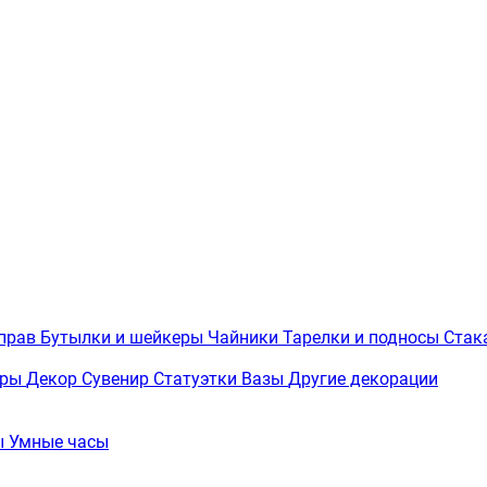
иправ
Бутылки и шейкеры
Чайники
Тарелки и подносы
Стак
вры
Декор
Сувенир
Статуэтки
Вазы
Другие декорации
ы
Умные часы