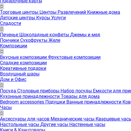
Подарочные карты
Торговые центры
Центры Развлечений
Книжные дома
Детские центры
Курсы
Услуги
Сладости
Печенье
Шоколадные конфеты
Джемы и мед
Пончики
Сухофрукты
Желе
Композиции
Вкусные композиции
Фруктовые композиции
Сладкие композиции
Креативные подарки
Воздушный шары
Дом и Офис
Посуда
Столовые приборы
Набор посуды
Емкости для пр
Кухонные принадлежности
Товары для дома
Bedroom accessories
Подушки
Ванные принадлежности
Ко
Часы
Аксессуары для часов
Механические часы
Кварцевые час
Настольные часы
Другие часы
Настенные часы
Книги & Канцтовары