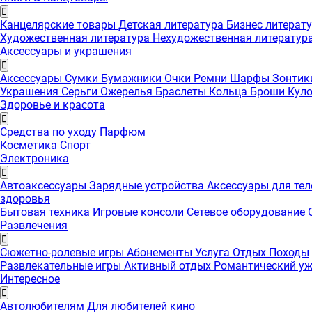
Канцелярские товары
Детская литература
Бизнес литерат
Художественная литература
Нехудожественная литератур
Аксессуары и украшения
Аксессуары
Сумки
Бумажники
Очки
Ремни
Шарфы
Зонти
Украшения
Серьги
Ожерелья
Браслеты
Кольца
Броши
Кул
Здоровье и красота
Средства по уходу
Парфюм
Косметика
Спорт
Электроника
Автоаксессуары
Зарядные устройства
Аксессуары для те
здоровья
Бытовая техника
Игровые консоли
Сетевое оборудование
Развлечения
Сюжетно-ролевые игры
Абонементы
Услуга
Отдых
Походы
Развлекательные игры
Активный отдых
Романтический у
Интересноe
Автолюбителям
Для любителей кино