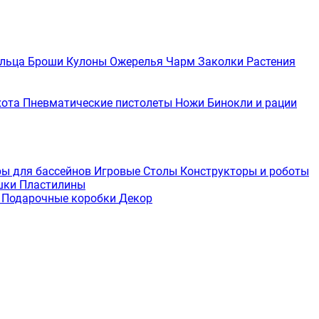
льца
Броши
Кулоны
Ожерелья
Чарм
Заколки
Растения
хота
Пневматические пистолеты
Ножи
Бинокли и рации
ры для бассейнов
Игровые Столы
Конструкторы и роботы
шки
Пластилины
е
Подарочные коробки
Декор