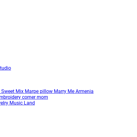
tudio
 Sweet Mix
Marpe pillow
Marry Me Armenia
broidery corner
mom
elry
Music Land