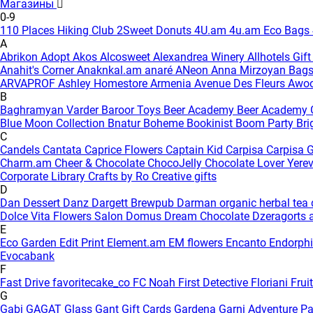
Магазины
0-9
110 Places Hiking Club
2Sweet Donuts
4U.am
4u.am Eco Bags
A
Abrikon
Adopt
Akos
Alcosweet
Alexandrea Winery
Allhotels Gif
Anahit's Corner
Anaknkal.am
anaré
ANeon
Anna Mirzoyan Bag
ARVAPROF
Ashley Homestore Armenia
Avenue Des Fleurs
Awo
B
Baghramyan Varder
Baroor Toys
Beer Academy
Beer Academy 
Blue Moon Collection
Bnatur
Boheme
Bookinist
Boom Party
Bri
C
Candels
Cantata
Caprice Flowers
Captain Kid
Carpisa
Carpisa G
Charm.am
Cheer & Chocolate
ChocoJelly
Chocolate Lover Yere
Corporate Library
Crafts by Ro
Creative gifts
D
Dan Dessert
Danz
Dargett Brewpub
Darman organic herbal tea
Dolce Vita Flowers Salon
Domus
Dream Chocolate
Dzeragorts 
E
Eco Garden
Edit Print
Element.am
EM flowers
Encanto
Endorph
Evocabank
F
Fast Drive
favoritecake_co
FC Noah
First Detective
Floriani
Frui
G
Gabi
GAGAT Glass
Gant Gift Cards
Gardena
Garni Adventure P