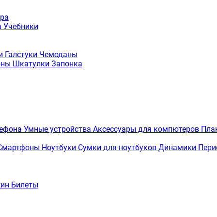
ура
а
Учебники
ки
Галстуки
Чемоданы
оны
Шкатулки
Запонка
лефона
Умные устройства
Аксессуары для компютеров
Пла
Смартфоны
Ноутбуки
Сумки для ноутбуков
Динамики
Пери
жин
Билеты