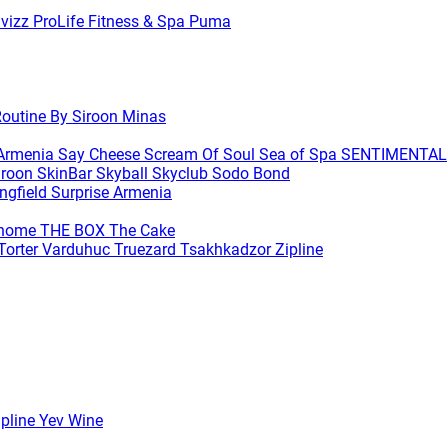
avizz
ProLife Fitness & Spa
Puma
outine By Siroon Minas
 Armenia
Say Cheese
Scream Of Soul
Sea of Spa
SENTIMENTAL
iroon SkinBar
Skyball
Skyclub
Sodo Bond
ingfield
Surprise Armenia
ihome
THE BOX
The Cake
Torter Varduhuc
Truezard
Tsakhkadzor Zipline
ipline
Yev Wine