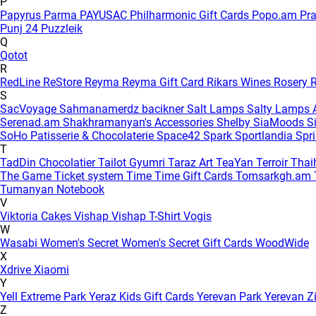
P
Papyrus
Parma
PAYUSAC
Philharmonic Gift Cards
Popo.am
Pr
Punj 24
Puzzleik
Q
Qotot
R
RedLine
ReStore
Reyma
Reyma Gift Card
Rikars Wines
Rosery
R
S
SacVoyage
Sahmanamerdz bacikner
Salt Lamps
Salty Lamps
Serenad.am
Shakhramanyan's Accessories
Shelby
SiaMoods
S
SoHo Patisserie & Chocolaterie
Space42
Spark
Sportlandia
Spr
T
TadDin Chocolatier
Tailot Gyumri
Taraz Art
TeaYan
Terroir
Tha
The Game
Ticket system
Time
Time Gift Cards
Tomsarkgh.am
Tumanyan Notebook
V
Viktoria Cakes
Vishap
Vishap T-Shirt
Vogis
W
Wasabi
Women's Secret
Women's Secret Gift Cards
WoodWide
X
Xdrive
Xiaomi
Y
Yell Extreme Park
Yeraz Kids Gift Cards
Yerevan Park
Yerevan Z
Z