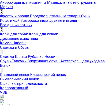
Аксессуары для кемпинга
Музыкальные инструменты
Маркет
Фрукты и овощи
Продовольственные товары
Суши
Кофе и чай
Замороженные фрукты и ягоды
Все для животных
Корм для собак
Корм для кошек
Домашние животные
Комбо Наборы
Одежда и Обувь
Одежда
Шапка
Рубашка
Носки
Обувь
Тапочки
Спортивная обувь
Аксессуары для ухода з
Венок
Овальный венок
Классический венок
Символический венок
Офисные принадлежности
Корпоративный
ЧЗВ