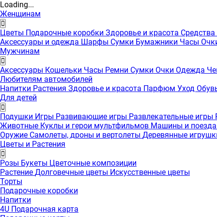
Loading...
Женщинам
Цветы
Подарочные коробки
Здоровье и красота
Средства
Аксессуары и одежда
Шарфы
Сумки
Бумажники
Часы
Очк
Мужчинам
Аксессуары
Кошельки
Часы
Ремни
Сумки
Очки
Одежда
Че
Любителям автомобилей
Напитки
Растения
Здоровье и красота
Парфюм
Уход
Обув
Для детей
Подушки
Игры
Развивающие игры
Развлекательные игры
Животные
Куклы и герои мультфильмов
Машины и поезд
Оружие
Самолеты, дроны и вертолеты
Деревянные игруш
Цветы и Растения
Розы
Букеты
Цветочные композиции
Растение
Долговечные цветы
Искусственные цветы
Торты
Подарочные коробки
Напитки
4U Подарочная карта