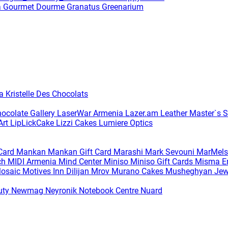
a
Gourmet Dourme
Granatus
Greenarium
ia
Kristelle Des Chocolats
hocolate Gallery
LaserWar Armenia
Lazer.am
Leather Master`s S
Art
LipLickCake
Lizzi Cakes
Lumiere Optics
 Card
Mankan
Mankan Gift Card
Marashi
Mark Sevouni
MarMels
ch
MIDI Armenia
Mind Center
Miniso
Miniso Gift Cards
Misma Em
osaic
Motives Inn Dilijan
Mrov
Murano Cakes
Musheghyan Jew
uty
Newmag
Neyronik
Notebook Centre
Nuard