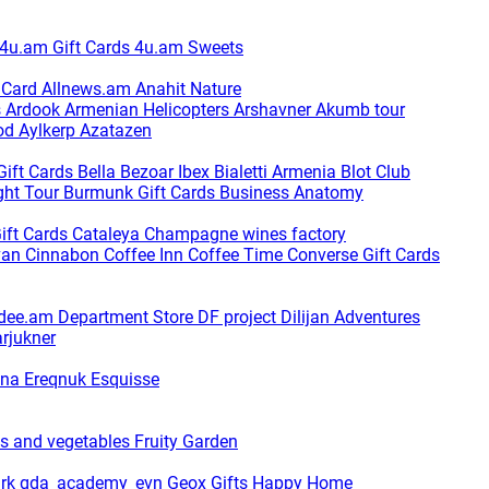
4u.am Gift Cards
4u.am Sweets
t Card
Allnews.am
Anahit Nature
s
Ardook
Armenian Helicopters
Arshavner Akumb tour
od
Aylkerp
Azatazen
Gift Cards
Bella
Bezoar Ibex
Bialetti Armenia
Blot Club
ght Tour
Burmunk Gift Cards
Business Anatomy
ift Cards
Cataleya
Champagne wines factory
van
Cinnabon
Coffee Inn
Coffee Time
Converse Gift Cards
dee.am
Department Store
DF project
Dilijan Adventures
arjukner
ina
Ereqnuk
Esquisse
ts and vegetables
Fruity Garden
ark
gda_academy_evn
Geox
Gifts Happy Home