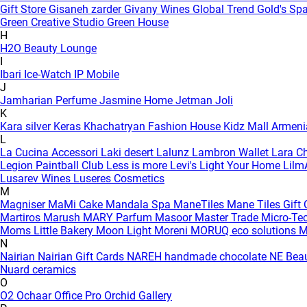
Gift Store
Gisaneh zarder
Givany Wines
Global Trend
Gold's Sp
Green Creative Studio
Green House
H
H2O Beauty Lounge
I
Ibari
Ice-Watch
IP Mobile
J
Jamharian Perfume
Jasmine Home
Jetman
Joli
K
Kara silver
Keras
Khachatryan Fashion House
Kidz Mall Armen
L
La Cucina Accessori
Laki desert
Lalunz
Lambron Wallet
Lara C
Legion Paintball Club
Less is more
Levi's
Light Your Home
Lilm
Lusarev Wines
Luseres Cosmetics
M
Magniser
MaMi Cake
Mandala Spa
ManeTiles
Mane Tiles Gift
Martiros
Marush
MARY Parfum
Masoor
Master Trade
Micro-Te
Moms Little Bakery
Moon Light
Moreni
MORUQ eco solutions
M
N
Nairian
Nairian Gift Cards
NAREH handmade chocolate
NE Bea
Nuard ceramics
O
O2
Ochaar
Office Pro
Orchid Gallery