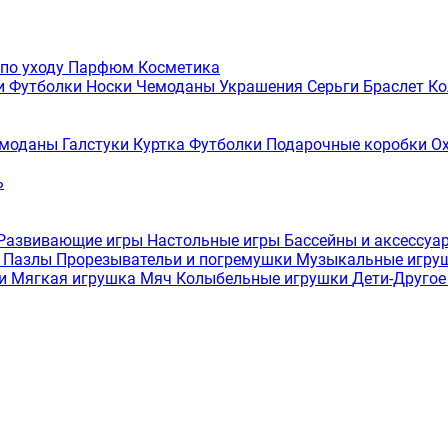
 по уходу
Парфюм
Косметика
и
Футболки
Носки
Чемоданы
Украшения
Серьги
Браслет
Ко
моданы
Галстуки
Куртка
Футболки
Подарочные коробки
О
ь
Развивающие игры
Настольные игры
Бассейны и аксессуа
а
Пазлы
Прорезывательи и погремушки
Музыкальные игру
ки
Мягкая игрушка
Мяч
Колыбельные игрушки
Дети-Друго