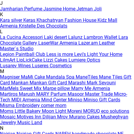
J
Jamharian Perfume
Jasmine Home
Jetman
Joli
K
Kara silver
Keras
Khachatryan Fashion House
Kidz Mall
Armenia
Kristelle Des Chocolats
L
La Cucina Accessori
Laki desert
Lalunz
Lambron Wallet
Lara
Chocolate Gallery
LaserWar Armenia
Lazer.am
Leather
Master`s Studio
Legion Paintball Club
Less is more
Levi's
Light Your Home
LilmArt
LipLickCake
Lizzi Cakes
Lumiere Optics
Lusarev Wines
Luseres Cosmetics
M
Magniser
MaMi Cake
Mandala Spa
ManeTiles
Mane Tiles Gift
Card
Mankan
Mankan Gift Card
Marashi
Mark Sevouni
MarMels Sweet Mix
Marpe pillow
Marry Me Armenia
Martiros
Marush
MARY Parfum
Masoor
Master Trade
Micro-
Tech
MIDI Armenia
Mind Center
Miniso
Miniso Gift Cards
Misma Embroidery corner
mom
Moms Little Bakery
Moon Light
Moreni
MORUQ eco solutions
Mosaic
Motives Inn Dilijan
Mrov
Murano Cakes
Musheghyan
Jewelry
Music Land
N
Nairian
Nairian Gift Cards
NAREH handmade chocolate
NE