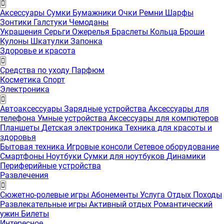
Аксессуары
Сумки
Бумажники
Очки
Ремни
Шарфы
Зонтики
Галстуки
Чемоданы
Украшения
Серьги
Ожерелья
Браслеты
Кольца
Броши
Кулоны
Шкатулки
Запонка
Здоровье и красота
Средства по уходу
Парфюм
Косметика
Спорт
Электроника
Автоаксессуары
Зарядные устройства
Аксессуары для
телефона
Умные устройства
Аксессуары для компютеров
Планшеты
Детская электроника
Техника для красоты и
здоровья
Бытовая техника
Игровые консоли
Сетевое оборудование
Смартфоны
Ноутбуки
Сумки для ноутбуков
Динамики
Периферийные устройства
Развлечения
Сюжетно-ролевые игры
Абонементы
Услуга
Отдых
Походы
Развлекательные игры
Активный отдых
Романтический
ужин
Билеты
Интересноe