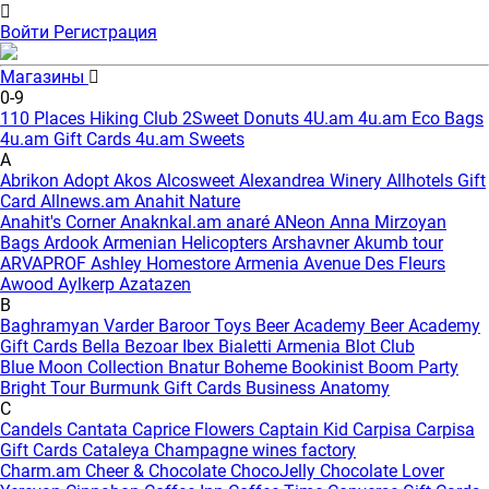
Войти
Регистрация
Магазины
0-9
110 Places Hiking Club
2Sweet Donuts
4U.am
4u.am Eco Bags
4u.am Gift Cards
4u.am Sweets
A
Abrikon
Adopt
Akos
Alcosweet
Alexandrea Winery
Allhotels Gift
Card
Allnews.am
Anahit Nature
Anahit's Corner
Anaknkal.am
anaré
ANeon
Anna Mirzoyan
Bags
Ardook
Armenian Helicopters
Arshavner Akumb tour
ARVAPROF
Ashley Homestore Armenia
Avenue Des Fleurs
Awood
Aylkerp
Azatazen
B
Baghramyan Varder
Baroor Toys
Beer Academy
Beer Academy
Gift Cards
Bella
Bezoar Ibex
Bialetti Armenia
Blot Club
Blue Moon Collection
Bnatur
Boheme
Bookinist
Boom Party
Bright Tour
Burmunk Gift Cards
Business Anatomy
C
Candels
Cantata
Caprice Flowers
Captain Kid
Carpisa
Carpisa
Gift Cards
Cataleya
Champagne wines factory
Charm.am
Cheer & Chocolate
ChocoJelly
Chocolate Lover