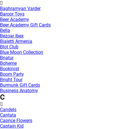
Baghramyan Varder
Baroor Toys
Beer Academy
Beer Academy Gift Cards
Bella
Bezoar Ibex
Bialetti Armenia
Blot Club
Blue Moon Collection
Bnatur
Boheme
Bookinist
Boom Party
Bright Tour
Burmunk Gift Cards
Business Anatomy
C
Candels
Cantata
Caprice Flowers
Captain Kid