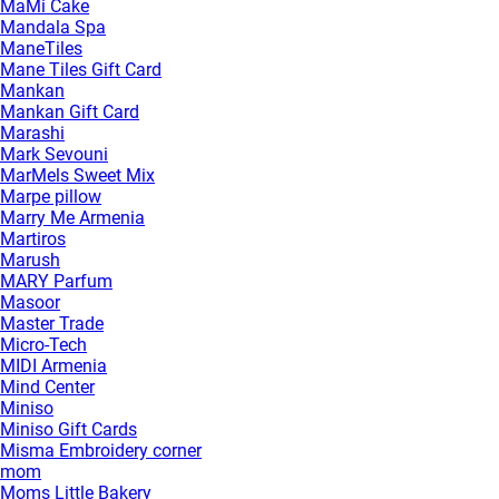
MaMi Cake
Mandala Spa
ManeTiles
Mane Tiles Gift Card
Mankan
Mankan Gift Card
Marashi
Mark Sevouni
MarMels Sweet Mix
Marpe pillow
Marry Me Armenia
Martiros
Marush
MARY Parfum
Masoor
Master Trade
Micro-Tech
MIDI Armenia
Mind Center
Miniso
Miniso Gift Cards
Misma Embroidery corner
mom
Moms Little Bakery