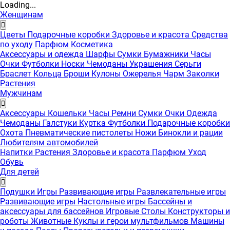
Loading...
Женщинам
Цветы
Подарочные коробки
Здоровье и красота
Средства
по уходу
Парфюм
Косметика
Аксессуары и одежда
Шарфы
Сумки
Бумажники
Часы
Очки
Футболки
Носки
Чемоданы
Украшения
Серьги
Браслет
Кольца
Броши
Кулоны
Ожерелья
Чарм
Заколки
Растения
Мужчинам
Аксессуары
Кошельки
Часы
Ремни
Сумки
Очки
Одежда
Чемоданы
Галстуки
Куртка
Футболки
Подарочные коробки
Охота
Пневматические пистолеты
Ножи
Бинокли и рации
Любителям автомобилей
Напитки
Растения
Здоровье и красота
Парфюм
Уход
Обувь
Для детей
Подушки
Игры
Развивающие игры
Развлекательные игры
Развивающие игры
Настольные игры
Бассейны и
аксессуары для бассейнов
Игровые Столы
Конструкторы и
роботы
Животные
Куклы и герои мультфильмов
Машины