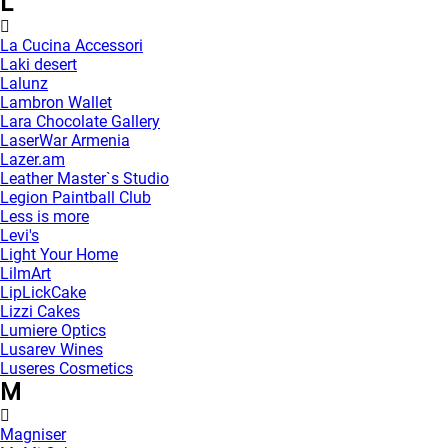
L
La Cucina Accessori
Laki desert
Lalunz
Lambron Wallet
Lara Chocolate Gallery
LaserWar Armenia
Lazer.am
Leather Master`s Studio
Legion Paintball Club
Less is more
Levi's
Light Your Home
LilmArt
LipLickCake
Lizzi Cakes
Lumiere Optics
Lusarev Wines
Luseres Cosmetics
M
Magniser