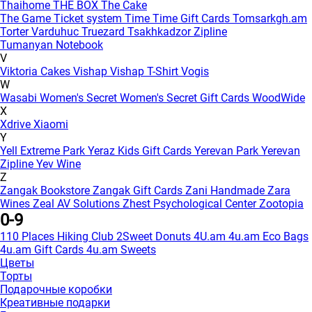
Thaihome
THE BOX
The Cake
The Game
Ticket system
Time
Time Gift Cards
Tomsarkgh.am
Torter Varduhuc
Truezard
Tsakhkadzor Zipline
Tumanyan Notebook
V
Viktoria Cakes
Vishap
Vishap T-Shirt
Vogis
W
Wasabi
Women's Secret
Women's Secret Gift Cards
WoodWide
X
Xdrive
Xiaomi
Y
Yell Extreme Park
Yeraz Kids Gift Cards
Yerevan Park
Yerevan
Zipline
Yev Wine
Z
Zangak Bookstore
Zangak Gift Cards
Zani Handmade
Zara
Wines
Zeal AV Solutions
Zhest Psychological Center
Zootopia
0-9
110 Places Hiking Club
2Sweet Donuts
4U.am
4u.am Eco Bags
4u.am Gift Cards
4u.am Sweets
Цветы
Торты
Подарочные коробки
Креативные подарки