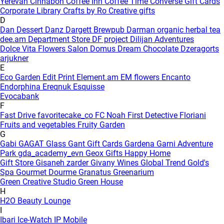
Yerevan
Cinnabon
Coffee Inn
Coffee Time
Converse Gift Cards
Corporate Library
Crafts by Ro
Creative gifts
D
Dan Dessert
Danz
Dargett Brewpub
Darman organic herbal tea
dee.am
Department Store
DF project
Dilijan Adventures
Dolce Vita Flowers Salon
Domus
Dream Chocolate
Dzeragorts
arjukner
E
Eco Garden
Edit Print
Element.am
EM flowers
Encanto
Endorphina
Ereqnuk
Esquisse
Evocabank
F
Fast Drive
favoritecake_co
FC Noah
First Detective
Floriani
Fruits and vegetables
Fruity Garden
G
Gabi
GAGAT Glass
Gant Gift Cards
Gardena
Garni Adventure
Park
gda_academy_evn
Geox
Gifts Happy Home
Gift Store
Gisaneh zarder
Givany Wines
Global Trend
Gold's
Spa
Gourmet Dourme
Granatus
Greenarium
Green Creative Studio
Green House
H
H2O Beauty Lounge
I
Ibari
Ice-Watch
IP Mobile