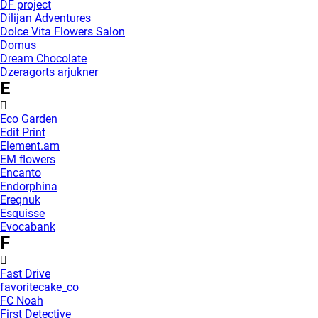
DF project
Dilijan Adventures
Dolce Vita Flowers Salon
Domus
Dream Chocolate
Dzeragorts arjukner
E
Eco Garden
Edit Print
Element.am
EM flowers
Encanto
Endorphina
Ereqnuk
Esquisse
Evocabank
F
Fast Drive
favoritecake_co
FC Noah
First Detective