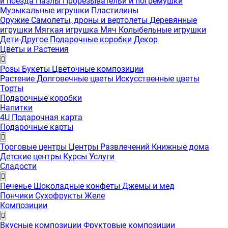
и поезда
Пазлы
Прорезывательи и погремушки
Музыкальные игрушки
Пластилины
Оружие
Самолеты, дроны и вертолеты
Деревянные
игрушки
Мягкая игрушка
Мяч
Колыбельные игрушки
Дети-Другое
Подарочные коробки
Декор
Цветы и Растения
Розы
Букеты
Цветочные композиции
Растение
Долговечные цветы
Искусственные цветы
Торты
Подарочные коробки
Напитки
4U Подарочная карта
Подарочные карты
Торговые центры
Центры Развлечений
Книжные дома
Детские центры
Курсы
Услуги
Сладости
Печенье
Шоколадные конфеты
Джемы и мед
Пончики
Сухофрукты
Желе
Композиции
Вкусные композиции
Фруктовые композиции