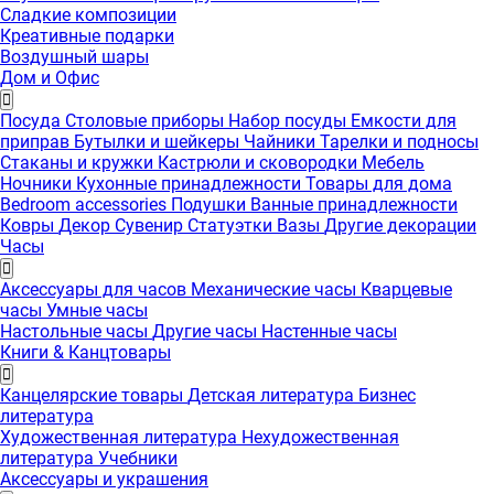
Сладкие композиции
Креативные подарки
Воздушный шары
Дом и Офис
Посуда
Столовые приборы
Набор посуды
Емкости для
приправ
Бутылки и шейкеры
Чайники
Тарелки и подносы
Стаканы и кружки
Кастрюли и сковородки
Мебель
Ночники
Кухонные принадлежности
Товары для дома
Bedroom accessories
Подушки
Ванные принадлежности
Ковры
Декор
Сувенир
Статуэтки
Вазы
Другие декорации
Часы
Аксессуары для часов
Механические часы
Кварцевые
часы
Умные часы
Настольные часы
Другие часы
Настенные часы
Книги & Канцтовары
Канцелярские товары
Детская литература
Бизнес
литература
Художественная литература
Нехудожественная
литература
Учебники
Аксессуары и украшения