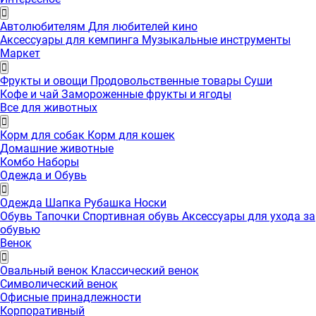
Автолюбителям
Для любителей кино
Аксессуары для кемпинга
Музыкальные инструменты
Маркет
Фрукты и овощи
Продовольственные товары
Суши
Кофе и чай
Замороженные фрукты и ягоды
Все для животных
Корм для собак
Корм для кошек
Домашние животные
Комбо Наборы
Одежда и Обувь
Одежда
Шапка
Рубашка
Носки
Обувь
Тапочки
Спортивная обувь
Аксессуары для ухода за
обувью
Венок
Овальный венок
Классический венок
Символический венок
Офисные принадлежности
Корпоративный