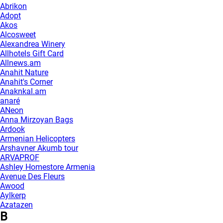
Abrikon
Adopt
Akos
Alcosweet
Alexandrea Winery
Allhotels Gift Card
Allnews.am
Anahit Nature
Anahit's Corner
Anaknkal.am
anaré
ANeon
Anna Mirzoyan Bags
Ardook
Armenian Helicopters
Arshavner Akumb tour
ARVAPROF
Ashley Homestore Armenia
Avenue Des Fleurs
Awood
Aylkerp
Azatazen
B