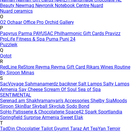
Beauty
Newmag
Neyronik
Notebook Centre
Nuard
Nuard ceramics
O
O2
Ochaar
Office Pro
Orchid Gallery
P
Papyrus
Parma
PAYUSAC
Philharmonic Gift Cards
Pravizz
ProLife Fitness & Spa
Puma
Punj 24
Puzzleik
Q
Qotot
R
RedLine
ReStore
Reyma
Reyma Gift Card
Rikars Wines
Routine
By Siroon Minas
S
SacVoyage
Sahmanamerdz bacikner
Salt Lamps
Salty Lamps
Armenia
Say Cheese
Scream Of Soul
Sea of Spa
SENTIMENTAL
Serenad.am
Shakhramanyan's Accessories
Shelby
SiaMoods
Siroon SkinBar
Skyball
Skyclub
Sodo Bond
SoHo Patisserie & Chocolaterie
Space42
Spark
Sportlandia
Springfield
Surprise Armenia
Sweet Elak
T
TadDin Chocolatier
Tailot Gyumri
Taraz Art
TeaYan
Terroir