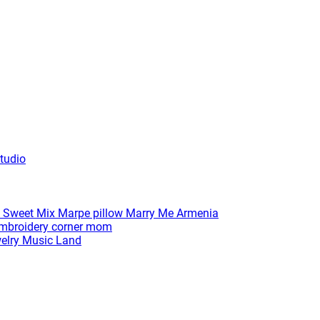
tudio
 Sweet Mix
Marpe pillow
Marry Me Armenia
broidery corner
mom
elry
Music Land