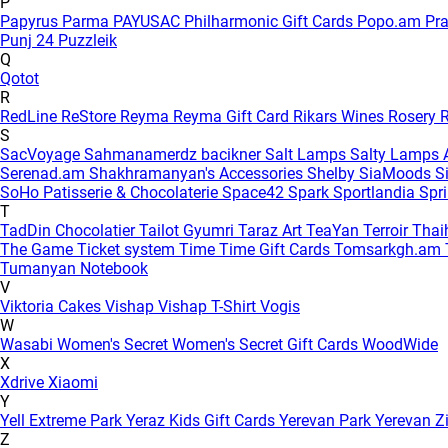
P
Papyrus
Parma
PAYUSAC
Philharmonic Gift Cards
Popo.am
Pr
Punj 24
Puzzleik
Q
Qotot
R
RedLine
ReStore
Reyma
Reyma Gift Card
Rikars Wines
Rosery
R
S
SacVoyage
Sahmanamerdz bacikner
Salt Lamps
Salty Lamps
Serenad.am
Shakhramanyan's Accessories
Shelby
SiaMoods
S
SoHo Patisserie & Chocolaterie
Space42
Spark
Sportlandia
Spr
T
TadDin Chocolatier
Tailot Gyumri
Taraz Art
TeaYan
Terroir
Tha
The Game
Ticket system
Time
Time Gift Cards
Tomsarkgh.am
Tumanyan Notebook
V
Viktoria Cakes
Vishap
Vishap T-Shirt
Vogis
W
Wasabi
Women's Secret
Women's Secret Gift Cards
WoodWide
X
Xdrive
Xiaomi
Y
Yell Extreme Park
Yeraz Kids Gift Cards
Yerevan Park
Yerevan Z
Z