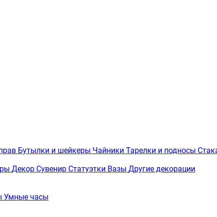
иправ
Бутылки и шейкеры
Чайники
Тарелки и подносы
Стак
вры
Декор
Сувенир
Статуэтки
Вазы
Другие декорации
ы
Умные часы