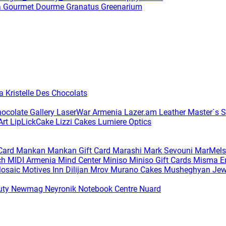
a
Gourmet Dourme
Granatus
Greenarium
ia
Kristelle Des Chocolats
hocolate Gallery
LaserWar Armenia
Lazer.am
Leather Master`s S
Art
LipLickCake
Lizzi Cakes
Lumiere Optics
 Card
Mankan
Mankan Gift Card
Marashi
Mark Sevouni
MarMels
ch
MIDI Armenia
Mind Center
Miniso
Miniso Gift Cards
Misma Em
osaic
Motives Inn Dilijan
Mrov
Murano Cakes
Musheghyan Jew
uty
Newmag
Neyronik
Notebook Centre
Nuard