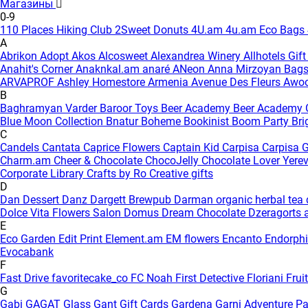
Магазины
0-9
110 Places Hiking Club
2Sweet Donuts
4U.am
4u.am Eco Bags
A
Abrikon
Adopt
Akos
Alcosweet
Alexandrea Winery
Allhotels Gif
Anahit's Corner
Anaknkal.am
anaré
ANeon
Anna Mirzoyan Bag
ARVAPROF
Ashley Homestore Armenia
Avenue Des Fleurs
Awo
B
Baghramyan Varder
Baroor Toys
Beer Academy
Beer Academy 
Blue Moon Collection
Bnatur
Boheme
Bookinist
Boom Party
Bri
C
Candels
Cantata
Caprice Flowers
Captain Kid
Carpisa
Carpisa G
Charm.am
Cheer & Chocolate
ChocoJelly
Chocolate Lover Yere
Corporate Library
Crafts by Ro
Creative gifts
D
Dan Dessert
Danz
Dargett Brewpub
Darman organic herbal tea
Dolce Vita Flowers Salon
Domus
Dream Chocolate
Dzeragorts 
E
Eco Garden
Edit Print
Element.am
EM flowers
Encanto
Endorph
Evocabank
F
Fast Drive
favoritecake_co
FC Noah
First Detective
Floriani
Frui
G
Gabi
GAGAT Glass
Gant Gift Cards
Gardena
Garni Adventure P