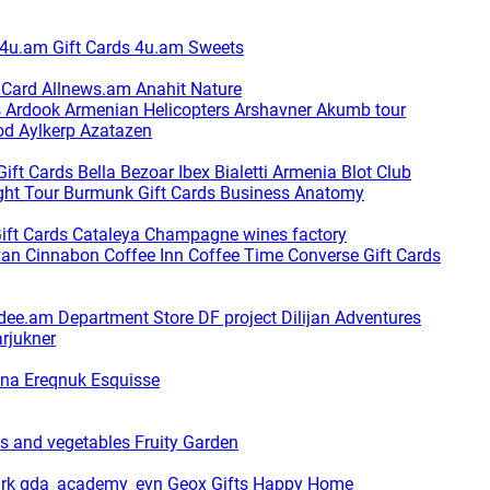
4u.am Gift Cards
4u.am Sweets
t Card
Allnews.am
Anahit Nature
s
Ardook
Armenian Helicopters
Arshavner Akumb tour
od
Aylkerp
Azatazen
Gift Cards
Bella
Bezoar Ibex
Bialetti Armenia
Blot Club
ght Tour
Burmunk Gift Cards
Business Anatomy
ift Cards
Cataleya
Champagne wines factory
van
Cinnabon
Coffee Inn
Coffee Time
Converse Gift Cards
dee.am
Department Store
DF project
Dilijan Adventures
arjukner
ina
Ereqnuk
Esquisse
ts and vegetables
Fruity Garden
ark
gda_academy_evn
Geox
Gifts Happy Home