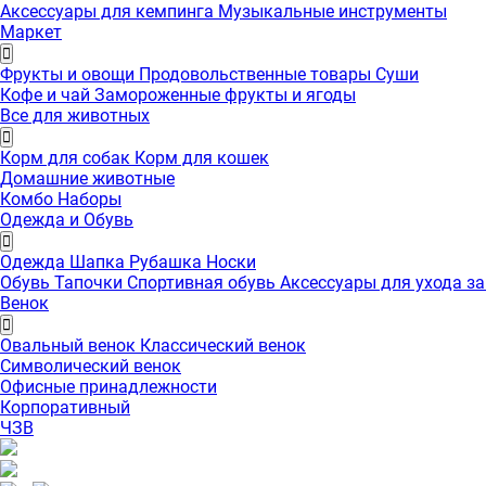
Аксессуары для кемпинга
Музыкальные инструменты
Маркет
Фрукты и овощи
Продовольственные товары
Суши
Кофе и чай
Замороженные фрукты и ягоды
Все для животных
Корм для собак
Корм для кошек
Домашние животные
Комбо Наборы
Одежда и Обувь
Одежда
Шапка
Рубашка
Носки
Обувь
Тапочки
Спортивная обувь
Аксессуары для ухода з
Венок
Овальный венок
Классический венок
Символический венок
Офисные принадлежности
Корпоративный
ЧЗВ