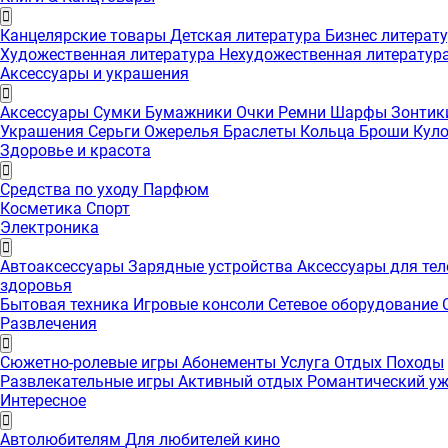
Канцелярские товары
Детская литература
Бизнес литерат
Художественная литература
Нехудожественная литератур
Аксессуары и украшения
Аксессуары
Сумки
Бумажники
Очки
Ремни
Шарфы
Зонти
Украшения
Серьги
Ожерелья
Браслеты
Кольца
Броши
Кул
Здоровье и красота
Средства по уходу
Парфюм
Косметика
Спорт
Электроника
Автоаксессуары
Зарядные устройства
Аксессуары для те
здоровья
Бытовая техника
Игровые консоли
Сетевое оборудование
Развлечения
Сюжетно-ролевые игры
Абонементы
Услуга
Отдых
Походы
Развлекательные игры
Активный отдых
Романтический у
Интересноe
Автолюбителям
Для любителей кино