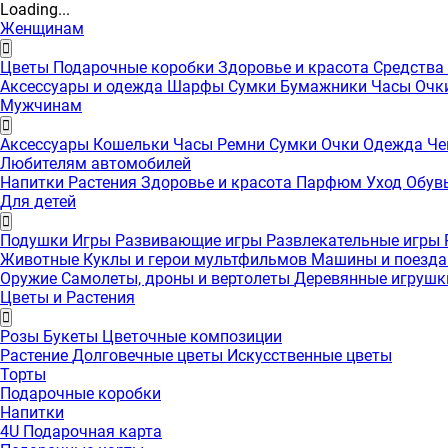
Loading...
Женщинам
Цветы
Подарочные коробки
Здоровье и красота
Средства
Аксессуары и одежда
Шарфы
Сумки
Бумажники
Часы
Очк
Мужчинам
Аксессуары
Кошельки
Часы
Ремни
Сумки
Очки
Одежда
Че
Любителям автомобилей
Напитки
Растения
Здоровье и красота
Парфюм
Уход
Обув
Для детей
Подушки
Игры
Развивающие игры
Развлекательные игры
Животные
Куклы и герои мультфильмов
Машины и поезд
Оружие
Самолеты, дроны и вертолеты
Деревянные игруш
Цветы и Растения
Розы
Букеты
Цветочные композиции
Растение
Долговечные цветы
Искусственные цветы
Торты
Подарочные коробки
Напитки
4U Подарочная карта