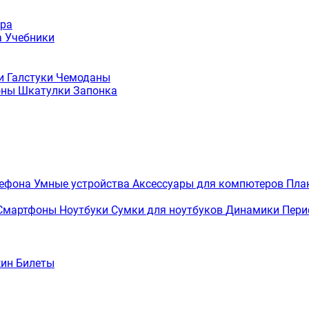
ура
а
Учебники
ки
Галстуки
Чемоданы
оны
Шкатулки
Запонка
лефона
Умные устройства
Аксессуары для компютеров
Пла
Смартфоны
Ноутбуки
Сумки для ноутбуков
Динамики
Пери
жин
Билеты