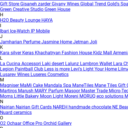
Gift Store
Gisaneh zarder
Givany Wines
Global Trend
Gold's Sp
Green Creative Studio
Green House
H
H2O Beauty Lounge
HAYA
I
Ibari
Ice-Watch
IP Mobile
J
Jamharian Perfume
Jasmine Home
Jetman
Joli
K
Kara silver
Keras
Khachatryan Fashion House
Kidz Mall Armen
L
La Cucina Accessori
Laki desert
Lalunz
Lambron Wallet
Lara C
Legion Paintball Club
Less is more
Levi's
Light Your Home
Lilm
Lusarev Wines
Luseres Cosmetics
M
Magniser
MaMi Cake
Mandala Spa
ManeTiles
Mane Tiles Gift
Martiros
Marush
MARY Parfum
Masoor
Master Trade
Micro-Te
Moms Little Bakery
Moon Light
Moreni
MORUQ eco solutions
M
N
Nairian
Nairian Gift Cards
NAREH handmade chocolate
NE Bea
Nuard ceramics
O
O2
Ochaar
Office Pro
Orchid Gallery