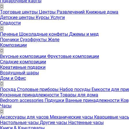
Подарочные карты
Торговые центры
Центры Развлечений
Книжные дома
Детские центры
Курсы
Услуги
Сладости
Печенье
Шоколадные конфеты
Джемы и мед
Пончики
Сухофрукты
Желе
Композиции
Вкусные композиции
Фруктовые композиции
Сладкие композиции
Креативные подарки
Воздушный шары
Дом и Офис
Посуда
Столовые приборы
Набор посуды
Емкости для пр
Кухонные принадлежности
Товары для дома
Bedroom accessories
Подушки
Ванные принадлежности
Ко
Часы
Аксессуары для часов
Механические часы
Кварцевые час
Настольные часы
Другие часы
Настенные часы
Книги & Канцтовары