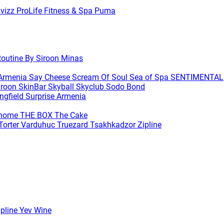
avizz
ProLife Fitness & Spa
Puma
outine By Siroon Minas
 Armenia
Say Cheese
Scream Of Soul
Sea of Spa
SENTIMENTAL
iroon SkinBar
Skyball
Skyclub
Sodo Bond
ingfield
Surprise Armenia
ihome
THE BOX
The Cake
Torter Varduhuc
Truezard
Tsakhkadzor Zipline
ipline
Yev Wine