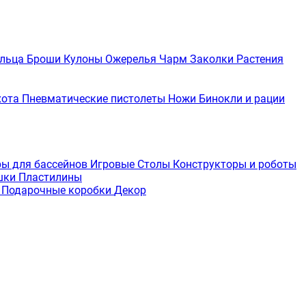
льца
Броши
Кулоны
Ожерелья
Чарм
Заколки
Растения
хота
Пневматические пистолеты
Ножи
Бинокли и рации
ры для бассейнов
Игровые Столы
Конструкторы и роботы
шки
Пластилины
е
Подарочные коробки
Декор