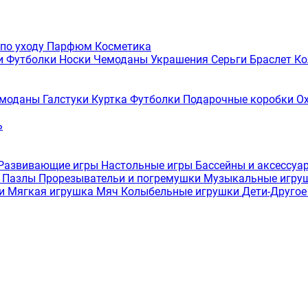
 по уходу
Парфюм
Косметика
и
Футболки
Носки
Чемоданы
Украшения
Серьги
Браслет
Ко
моданы
Галстуки
Куртка
Футболки
Подарочные коробки
О
ь
Развивающие игры
Настольные игры
Бассейны и аксессуа
а
Пазлы
Прорезывательи и погремушки
Музыкальные игру
ки
Мягкая игрушка
Мяч
Колыбельные игрушки
Дети-Друго