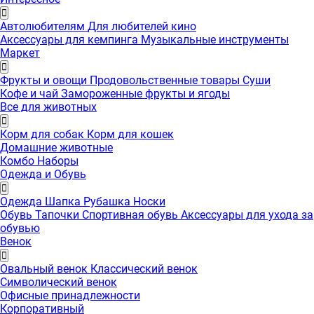
Автолюбителям
Для любителей кино
Аксессуары для кемпинга
Музыкальные инструменты
Маркет
Фрукты и овощи
Продовольственные товары
Суши
Кофе и чай
Замороженные фрукты и ягоды
Все для животных
Корм для собак
Корм для кошек
Домашние животные
Комбо Наборы
Одежда и Обувь
Одежда
Шапка
Рубашка
Носки
Обувь
Тапочки
Спортивная обувь
Аксессуары для ухода за
обувью
Венок
Овальный венок
Классический венок
Символический венок
Офисные принадлежности
Корпоративный