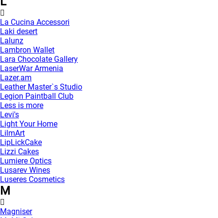
L
La Cucina Accessori
Laki desert
Lalunz
Lambron Wallet
Lara Chocolate Gallery
LaserWar Armenia
Lazer.am
Leather Master`s Studio
Legion Paintball Club
Less is more
Levi's
Light Your Home
LilmArt
LipLickCake
Lizzi Cakes
Lumiere Optics
Lusarev Wines
Luseres Cosmetics
M
Magniser