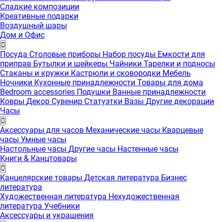
Сладкие композиции
Креативные подарки
Воздушный шары
Дом и Офис
Посуда
Столовые приборы
Набор посуды
Емкости для
приправ
Бутылки и шейкеры
Чайники
Тарелки и подносы
Стаканы и кружки
Кастрюли и сковородки
Мебель
Ночники
Кухонные принадлежности
Товары для дома
Bedroom accessories
Подушки
Ванные принадлежности
Ковры
Декор
Сувенир
Статуэтки
Вазы
Другие декорации
Часы
Аксессуары для часов
Механические часы
Кварцевые
часы
Умные часы
Настольные часы
Другие часы
Настенные часы
Книги & Канцтовары
Канцелярские товары
Детская литература
Бизнес
литература
Художественная литература
Нехудожественная
литература
Учебники
Аксессуары и украшения