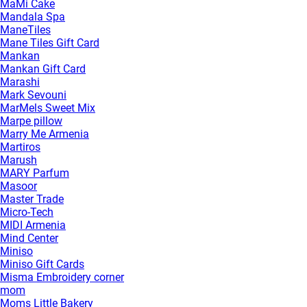
MaMi Cake
Mandala Spa
ManeTiles
Mane Tiles Gift Card
Mankan
Mankan Gift Card
Marashi
Mark Sevouni
MarMels Sweet Mix
Marpe pillow
Marry Me Armenia
Martiros
Marush
MARY Parfum
Masoor
Master Trade
Micro-Tech
MIDI Armenia
Mind Center
Miniso
Miniso Gift Cards
Misma Embroidery corner
mom
Moms Little Bakery