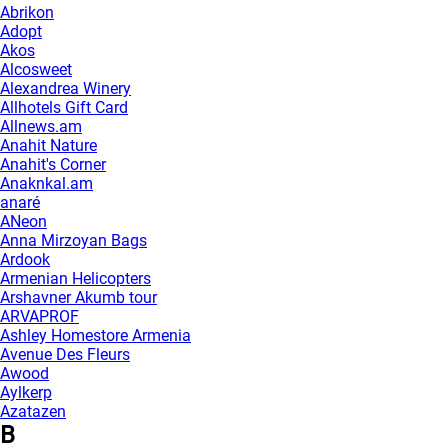
Abrikon
Adopt
Akos
Alcosweet
Alexandrea Winery
Allhotels Gift Card
Allnews.am
Anahit Nature
Anahit's Corner
Anaknkal.am
anaré
ANeon
Anna Mirzoyan Bags
Ardook
Armenian Helicopters
Arshavner Akumb tour
ARVAPROF
Ashley Homestore Armenia
Avenue Des Fleurs
Awood
Aylkerp
Azatazen
B