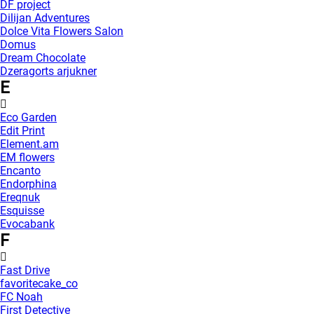
DF project
Dilijan Adventures
Dolce Vita Flowers Salon
Domus
Dream Chocolate
Dzeragorts arjukner
E
Eco Garden
Edit Print
Element.am
EM flowers
Encanto
Endorphina
Ereqnuk
Esquisse
Evocabank
F
Fast Drive
favoritecake_co
FC Noah
First Detective