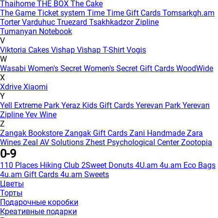
Thaihome
THE BOX
The Cake
The Game
Ticket system
Time
Time Gift Cards
Tomsarkgh.am
Torter Varduhuc
Truezard
Tsakhkadzor Zipline
Tumanyan Notebook
V
Viktoria Cakes
Vishap
Vishap T-Shirt
Vogis
W
Wasabi
Women's Secret
Women's Secret Gift Cards
WoodWide
X
Xdrive
Xiaomi
Y
Yell Extreme Park
Yeraz Kids Gift Cards
Yerevan Park
Yerevan
Zipline
Yev Wine
Z
Zangak Bookstore
Zangak Gift Cards
Zani Handmade
Zara
Wines
Zeal AV Solutions
Zhest Psychological Center
Zootopia
0-9
110 Places Hiking Club
2Sweet Donuts
4U.am
4u.am Eco Bags
4u.am Gift Cards
4u.am Sweets
Цветы
Торты
Подарочные коробки
Креативные подарки