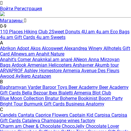
Войти
Регистрация
Магазины
0-9
110 Places Hiking Club
2Sweet Donuts
4U.am
4u.am Eco Bags
4u.am Gift Cards
4u.am Sweets
A
Abrikon
Adopt
Akos
Alcosweet
Alexandrea Winery
Allhotels Gift
Card
Allnews.am
Anahit Nature
Anahit's Corner
Anaknkal.am
anaré
ANeon
Anna Mirzoyan
Bags
Ardook
Armenian Helicopters
Arshavner Akumb tour
ARVAPROF
Ashley Homestore Armenia
Avenue Des Fleurs
Awood
Aylkerp
Azatazen
B
Baghramyan Varder
Baroor Toys
Beer Academy
Beer Academy
Gift Cards
Bella
Bezoar Ibex
Bialetti Armenia
Blot Club
Blue Moon Collection
Bnatur
Boheme
Bookinist
Boom Party
Bright Tour
Burmunk Gift Cards
Business Anatomy
C
Candels
Cantata
Caprice Flowers
Captain Kid
Carpisa
Carpisa
Gift Cards
Cataleya
Champagne wines factory
Charm.am
Cheer & Chocolate
ChocoJelly
Chocolate Lover