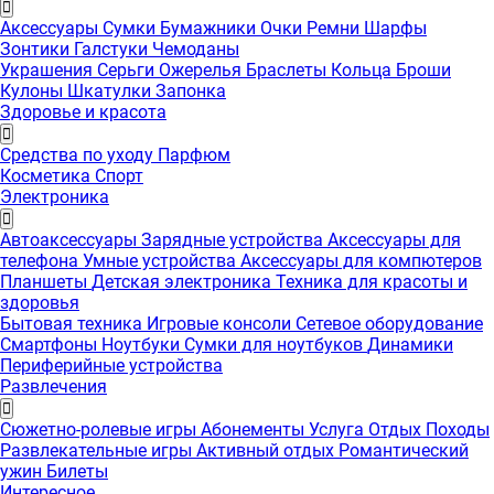
Аксессуары
Сумки
Бумажники
Очки
Ремни
Шарфы
Зонтики
Галстуки
Чемоданы
Украшения
Серьги
Ожерелья
Браслеты
Кольца
Броши
Кулоны
Шкатулки
Запонка
Здоровье и красота
Средства по уходу
Парфюм
Косметика
Спорт
Электроника
Автоаксессуары
Зарядные устройства
Аксессуары для
телефона
Умные устройства
Аксессуары для компютеров
Планшеты
Детская электроника
Техника для красоты и
здоровья
Бытовая техника
Игровые консоли
Сетевое оборудование
Смартфоны
Ноутбуки
Сумки для ноутбуков
Динамики
Периферийные устройства
Развлечения
Сюжетно-ролевые игры
Абонементы
Услуга
Отдых
Походы
Развлекательные игры
Активный отдых
Романтический
ужин
Билеты
Интересноe