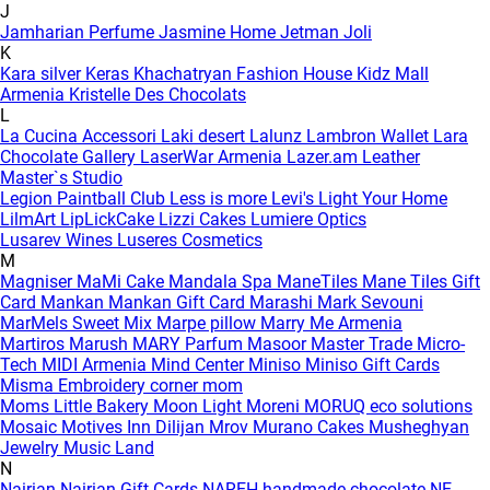
J
Jamharian Perfume
Jasmine Home
Jetman
Joli
K
Kara silver
Keras
Khachatryan Fashion House
Kidz Mall
Armenia
Kristelle Des Chocolats
L
La Cucina Accessori
Laki desert
Lalunz
Lambron Wallet
Lara
Chocolate Gallery
LaserWar Armenia
Lazer.am
Leather
Master`s Studio
Legion Paintball Club
Less is more
Levi's
Light Your Home
LilmArt
LipLickCake
Lizzi Cakes
Lumiere Optics
Lusarev Wines
Luseres Cosmetics
M
Magniser
MaMi Cake
Mandala Spa
ManeTiles
Mane Tiles Gift
Card
Mankan
Mankan Gift Card
Marashi
Mark Sevouni
MarMels Sweet Mix
Marpe pillow
Marry Me Armenia
Martiros
Marush
MARY Parfum
Masoor
Master Trade
Micro-
Tech
MIDI Armenia
Mind Center
Miniso
Miniso Gift Cards
Misma Embroidery corner
mom
Moms Little Bakery
Moon Light
Moreni
MORUQ eco solutions
Mosaic
Motives Inn Dilijan
Mrov
Murano Cakes
Musheghyan
Jewelry
Music Land
N
Nairian
Nairian Gift Cards
NAREH handmade chocolate
NE