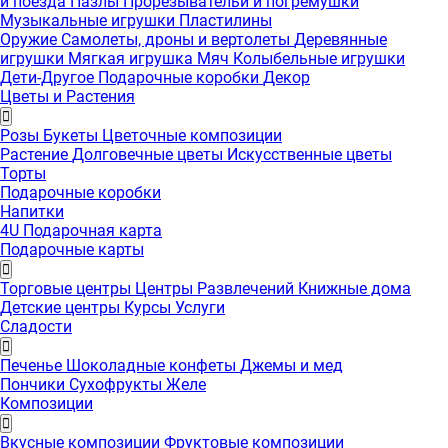
и поезда
Пазлы
Прорезывательи и погремушки
Музыкальные игрушки
Пластилины
Оружие
Самолеты, дроны и вертолеты
Деревянные
игрушки
Мягкая игрушка
Мяч
Колыбельные игрушки
Дети-Другое
Подарочные коробки
Декор
Цветы и Растения
Розы
Букеты
Цветочные композиции
Растение
Долговечные цветы
Искусственные цветы
Торты
Подарочные коробки
Напитки
4U Подарочная карта
Подарочные карты
Торговые центры
Центры Развлечений
Книжные дома
Детские центры
Курсы
Услуги
Сладости
Печенье
Шоколадные конфеты
Джемы и мед
Пончики
Сухофрукты
Желе
Композиции
Вкусные композиции
Фруктовые композиции