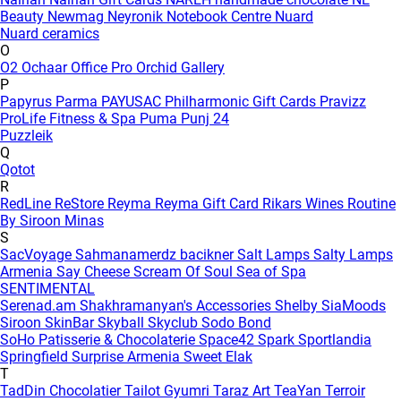
Beauty
Newmag
Neyronik
Notebook Centre
Nuard
Nuard ceramics
O
O2
Ochaar
Office Pro
Orchid Gallery
P
Papyrus
Parma
PAYUSAC
Philharmonic Gift Cards
Pravizz
ProLife Fitness & Spa
Puma
Punj 24
Puzzleik
Q
Qotot
R
RedLine
ReStore
Reyma
Reyma Gift Card
Rikars Wines
Routine
By Siroon Minas
S
SacVoyage
Sahmanamerdz bacikner
Salt Lamps
Salty Lamps
Armenia
Say Cheese
Scream Of Soul
Sea of Spa
SENTIMENTAL
Serenad.am
Shakhramanyan's Accessories
Shelby
SiaMoods
Siroon SkinBar
Skyball
Skyclub
Sodo Bond
SoHo Patisserie & Chocolaterie
Space42
Spark
Sportlandia
Springfield
Surprise Armenia
Sweet Elak
T
TadDin Chocolatier
Tailot Gyumri
Taraz Art
TeaYan
Terroir