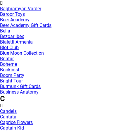
Baghramyan Varder
Baroor Toys
Beer Academy
Beer Academy Gift Cards
Bella
Bezoar Ibex
Bialetti Armenia
Blot Club
Blue Moon Collection
Bnatur
Boheme
Bookinist
Boom Party
Bright Tour
Burmunk Gift Cards
Business Anatomy
C
Candels
Cantata
Caprice Flowers
Captain Kid