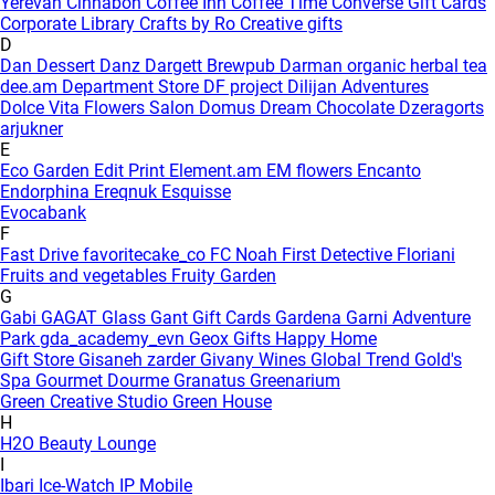
Yerevan
Cinnabon
Coffee Inn
Coffee Time
Converse Gift Cards
Corporate Library
Crafts by Ro
Creative gifts
D
Dan Dessert
Danz
Dargett Brewpub
Darman organic herbal tea
dee.am
Department Store
DF project
Dilijan Adventures
Dolce Vita Flowers Salon
Domus
Dream Chocolate
Dzeragorts
arjukner
E
Eco Garden
Edit Print
Element.am
EM flowers
Encanto
Endorphina
Ereqnuk
Esquisse
Evocabank
F
Fast Drive
favoritecake_co
FC Noah
First Detective
Floriani
Fruits and vegetables
Fruity Garden
G
Gabi
GAGAT Glass
Gant Gift Cards
Gardena
Garni Adventure
Park
gda_academy_evn
Geox
Gifts Happy Home
Gift Store
Gisaneh zarder
Givany Wines
Global Trend
Gold's
Spa
Gourmet Dourme
Granatus
Greenarium
Green Creative Studio
Green House
H
H2O Beauty Lounge
I
Ibari
Ice-Watch
IP Mobile