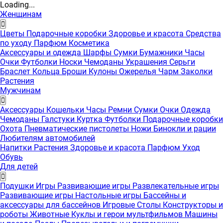
Loading...
Женщинам
Цветы
Подарочные коробки
Здоровье и красота
Средства
по уходу
Парфюм
Косметика
Аксессуары и одежда
Шарфы
Сумки
Бумажники
Часы
Очки
Футболки
Носки
Чемоданы
Украшения
Серьги
Браслет
Кольца
Броши
Кулоны
Ожерелья
Чарм
Заколки
Растения
Мужчинам
Аксессуары
Кошельки
Часы
Ремни
Сумки
Очки
Одежда
Чемоданы
Галстуки
Куртка
Футболки
Подарочные коробки
Охота
Пневматические пистолеты
Ножи
Бинокли и рации
Любителям автомобилей
Напитки
Растения
Здоровье и красота
Парфюм
Уход
Обувь
Для детей
Подушки
Игры
Развивающие игры
Развлекательные игры
Развивающие игры
Настольные игры
Бассейны и
аксессуары для бассейнов
Игровые Столы
Конструкторы и
роботы
Животные
Куклы и герои мультфильмов
Машины