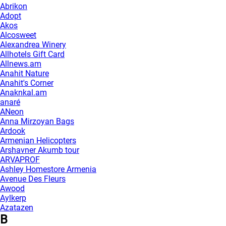
Abrikon
Adopt
Akos
Alcosweet
Alexandrea Winery
Allhotels Gift Card
Allnews.am
Anahit Nature
Anahit's Corner
Anaknkal.am
anaré
ANeon
Anna Mirzoyan Bags
Ardook
Armenian Helicopters
Arshavner Akumb tour
ARVAPROF
Ashley Homestore Armenia
Avenue Des Fleurs
Awood
Aylkerp
Azatazen
B