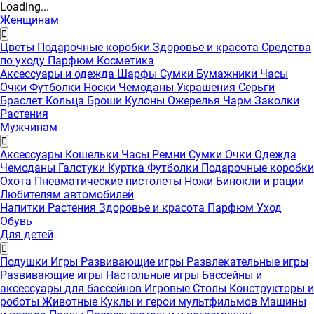
Loading...
Женщинам
Цветы
Подарочные коробки
Здоровье и красота
Средства
по уходу
Парфюм
Косметика
Аксессуары и одежда
Шарфы
Сумки
Бумажники
Часы
Очки
Футболки
Носки
Чемоданы
Украшения
Серьги
Браслет
Кольца
Броши
Кулоны
Ожерелья
Чарм
Заколки
Растения
Мужчинам
Аксессуары
Кошельки
Часы
Ремни
Сумки
Очки
Одежда
Чемоданы
Галстуки
Куртка
Футболки
Подарочные коробки
Охота
Пневматические пистолеты
Ножи
Бинокли и рации
Любителям автомобилей
Напитки
Растения
Здоровье и красота
Парфюм
Уход
Обувь
Для детей
Подушки
Игры
Развивающие игры
Развлекательные игры
Развивающие игры
Настольные игры
Бассейны и
аксессуары для бассейнов
Игровые Столы
Конструкторы и
роботы
Животные
Куклы и герои мультфильмов
Машины