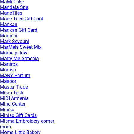
MaMi Cake
Mandala Spa
ManeTiles
Mane Tiles Gift Card
Mankan
Mankan Gift Card
Marashi
Mark Sevouni
MarMels Sweet Mix
Marpe pillow
Marry Me Armenia
Martiros
Marush
MARY Parfum
Masoor
Master Trade
Micro-Tech
MIDI Armenia
Mind Center
Miniso
Miniso Gift Cards
Misma Embroidery corner
mom
Moms Little Bakery