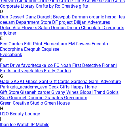
Yerevan
Cinnabon
Coffee Inn
Coffee Time
Converse Gift Cards
Corporate Library
Crafts by Ro
Creative gifts
D
Dan Dessert
Danz
Dargett Brewpub
Darman organic herbal tea
dee.am
Department Store
DF project
Dilijan Adventures
Dolce Vita Flowers Salon
Domus
Dream Chocolate
Dzeragorts
arjukner
E
Eco Garden
Edit Print
Element.am
EM flowers
Encanto
Endorphina
Ereqnuk
Esquisse
Evocabank
F
Fast Drive
favoritecake_co
FC Noah
First Detective
Floriani
Fruits and vegetables
Fruity Garden
G
Gabi
GAGAT Glass
Gant Gift Cards
Gardena
Garni Adventure
Park
gda_academy_evn
Geox
Gifts Happy Home
Gift Store
Gisaneh zarder
Givany Wines
Global Trend
Gold's
Spa
Gourmet Dourme
Granatus
Greenarium
Green Creative Studio
Green House
H
H2O Beauty Lounge
I
Ibari
Ice-Watch
IP Mobile