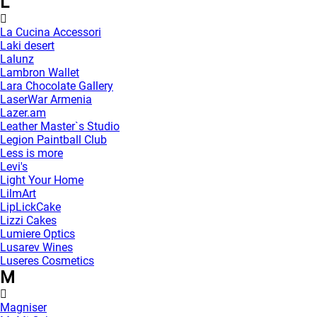
L
La Cucina Accessori
Laki desert
Lalunz
Lambron Wallet
Lara Chocolate Gallery
LaserWar Armenia
Lazer.am
Leather Master`s Studio
Legion Paintball Club
Less is more
Levi's
Light Your Home
LilmArt
LipLickCake
Lizzi Cakes
Lumiere Optics
Lusarev Wines
Luseres Cosmetics
M
Magniser