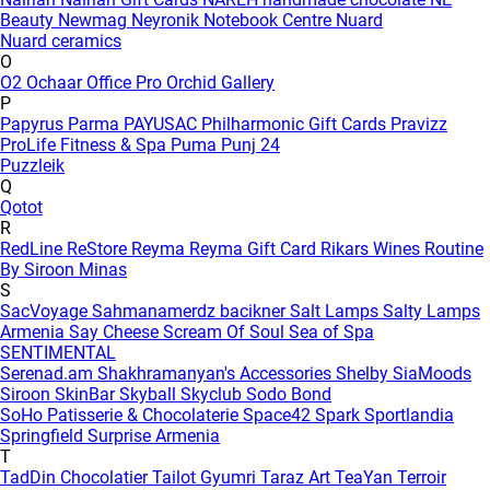
Beauty
Newmag
Neyronik
Notebook Centre
Nuard
Nuard ceramics
O
O2
Ochaar
Office Pro
Orchid Gallery
P
Papyrus
Parma
PAYUSAC
Philharmonic Gift Cards
Pravizz
ProLife Fitness & Spa
Puma
Punj 24
Puzzleik
Q
Qotot
R
RedLine
ReStore
Reyma
Reyma Gift Card
Rikars Wines
Routine
By Siroon Minas
S
SacVoyage
Sahmanamerdz bacikner
Salt Lamps
Salty Lamps
Armenia
Say Cheese
Scream Of Soul
Sea of Spa
SENTIMENTAL
Serenad.am
Shakhramanyan's Accessories
Shelby
SiaMoods
Siroon SkinBar
Skyball
Skyclub
Sodo Bond
SoHo Patisserie & Chocolaterie
Space42
Spark
Sportlandia
Springfield
Surprise Armenia
T
TadDin Chocolatier
Tailot Gyumri
Taraz Art
TeaYan
Terroir