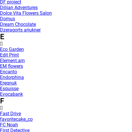
DF project
Dilijan Adventures
Dolce Vita Flowers Salon
Domus
Dream Chocolate
Dzeragorts arjukner
E
Eco Garden
Edit Print
Element.am
EM flowers
Encanto
Endorphina
Ereqnuk
Esquisse
Evocabank
F
Fast Drive
favoritecake_co
FC Noah
First Detective