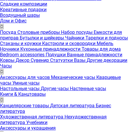
Сладкие композиции
Креативные подарки
Воздушный шары
Дом и Офис
Посуда
Столовые приборы
Набор посуды
Емкости для
приправ
Бутылки и шейкеры
Чайники
Тарелки и подносы
Стаканы и кружки
Кастрюли и сковородки
Мебель
Ночники
Кухонные принадлежности
Товары для дома
Bedroom accessories
Подушки
Ванные принадлежности
Ковры
Декор
Сувенир
Статуэтки
Вазы
Другие декорации
Часы
Аксессуары для часов
Механические часы
Кварцевые
часы
Умные часы
Настольные часы
Другие часы
Настенные часы
Книги & Канцтовары
Канцелярские товары
Детская литература
Бизнес
литература
Художественная литература
Нехудожественная
литература
Учебники
Аксессуары и украшения