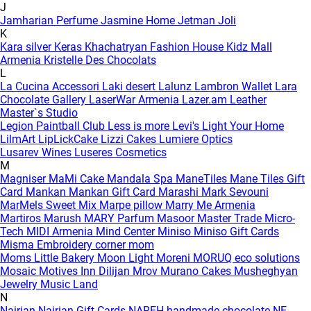
J
Jamharian Perfume
Jasmine Home
Jetman
Joli
K
Kara silver
Keras
Khachatryan Fashion House
Kidz Mall
Armenia
Kristelle Des Chocolats
L
La Cucina Accessori
Laki desert
Lalunz
Lambron Wallet
Lara
Chocolate Gallery
LaserWar Armenia
Lazer.am
Leather
Master`s Studio
Legion Paintball Club
Less is more
Levi's
Light Your Home
LilmArt
LipLickCake
Lizzi Cakes
Lumiere Optics
Lusarev Wines
Luseres Cosmetics
M
Magniser
MaMi Cake
Mandala Spa
ManeTiles
Mane Tiles Gift
Card
Mankan
Mankan Gift Card
Marashi
Mark Sevouni
MarMels Sweet Mix
Marpe pillow
Marry Me Armenia
Martiros
Marush
MARY Parfum
Masoor
Master Trade
Micro-
Tech
MIDI Armenia
Mind Center
Miniso
Miniso Gift Cards
Misma Embroidery corner
mom
Moms Little Bakery
Moon Light
Moreni
MORUQ eco solutions
Mosaic
Motives Inn Dilijan
Mrov
Murano Cakes
Musheghyan
Jewelry
Music Land
N
Nairian
Nairian Gift Cards
NAREH handmade chocolate
NE