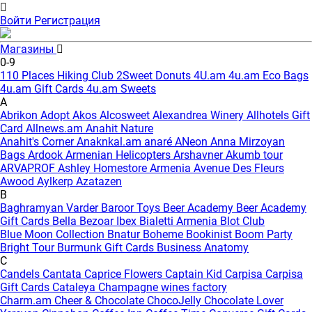
Войти
Регистрация
Магазины
0-9
110 Places Hiking Club
2Sweet Donuts
4U.am
4u.am Eco Bags
4u.am Gift Cards
4u.am Sweets
A
Abrikon
Adopt
Akos
Alcosweet
Alexandrea Winery
Allhotels Gift
Card
Allnews.am
Anahit Nature
Anahit's Corner
Anaknkal.am
anaré
ANeon
Anna Mirzoyan
Bags
Ardook
Armenian Helicopters
Arshavner Akumb tour
ARVAPROF
Ashley Homestore Armenia
Avenue Des Fleurs
Awood
Aylkerp
Azatazen
B
Baghramyan Varder
Baroor Toys
Beer Academy
Beer Academy
Gift Cards
Bella
Bezoar Ibex
Bialetti Armenia
Blot Club
Blue Moon Collection
Bnatur
Boheme
Bookinist
Boom Party
Bright Tour
Burmunk Gift Cards
Business Anatomy
C
Candels
Cantata
Caprice Flowers
Captain Kid
Carpisa
Carpisa
Gift Cards
Cataleya
Champagne wines factory
Charm.am
Cheer & Chocolate
ChocoJelly
Chocolate Lover