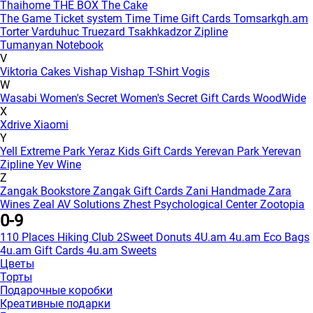
Thaihome
THE BOX
The Cake
The Game
Ticket system
Time
Time Gift Cards
Tomsarkgh.am
Torter Varduhuc
Truezard
Tsakhkadzor Zipline
Tumanyan Notebook
V
Viktoria Cakes
Vishap
Vishap T-Shirt
Vogis
W
Wasabi
Women's Secret
Women's Secret Gift Cards
WoodWide
X
Xdrive
Xiaomi
Y
Yell Extreme Park
Yeraz Kids Gift Cards
Yerevan Park
Yerevan
Zipline
Yev Wine
Z
Zangak Bookstore
Zangak Gift Cards
Zani Handmade
Zara
Wines
Zeal AV Solutions
Zhest Psychological Center
Zootopia
0-9
110 Places Hiking Club
2Sweet Donuts
4U.am
4u.am Eco Bags
4u.am Gift Cards
4u.am Sweets
Цветы
Торты
Подарочные коробки
Креативные подарки