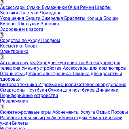
Аксессуары
Сумки
Бумажники
Очки
Ремни
Шарфы
Зонтики
Галстуки
Чемоданы
Украшения
Серьги
Ожерелья
Браслеты
Кольца
Броши
Кулоны
Шкатулки
Запонка
Здоровье и красота
Средства по уходу
Парфюм
Косметика
Спорт
Электроника
Автоаксессуары
Зарядные устройства
Аксессуары для
телефона
Умные устройства
Аксессуары для компютеров
Планшеты
Детская электроника
Техника для красоты и
здоровья
Бытовая техника
Игровые консоли
Сетевое оборудование
Смартфоны
Ноутбуки
Сумки для ноутбуков
Динамики
Периферийные устройства
Развлечения
Сюжетно-ролевые игры
Абонементы
Услуга
Отдых
Походы
Развлекательные игры
Активный отдых
Романтический
ужин
Билеты
Интересноe