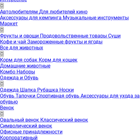
Автолюбителям
Для любителей кино
Аксессуары для кемпинга
Музыкальные инструменты
Маркет
Фрукты и овощи
Продовольственные товары
Суши
Кофе и чай
Замороженные фрукты и ягоды
Все для животных
Корм для собак
Корм для кошек
Домашние животные
Комбо Наборы
Одежда и Обувь
Одежда
Шапка
Рубашка
Носки
Обувь
Тапочки
Спортивная обувь
Аксессуары для ухода за
обувью
Венок
Овальный венок
Классический венок
Символический венок
Офисные принадлежности
Корпоративный