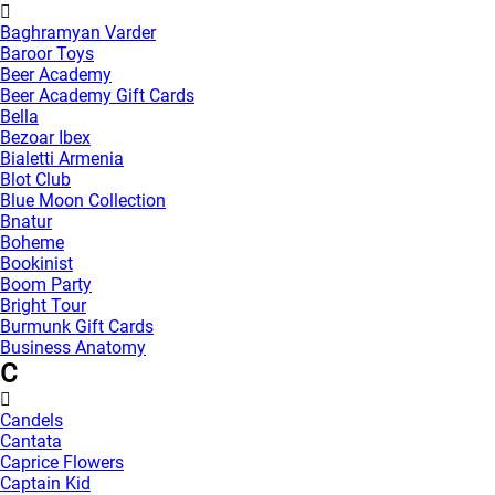
Baghramyan Varder
Baroor Toys
Beer Academy
Beer Academy Gift Cards
Bella
Bezoar Ibex
Bialetti Armenia
Blot Club
Blue Moon Collection
Bnatur
Boheme
Bookinist
Boom Party
Bright Tour
Burmunk Gift Cards
Business Anatomy
C
Candels
Cantata
Caprice Flowers
Captain Kid