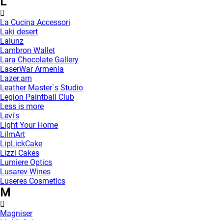
L
La Cucina Accessori
Laki desert
Lalunz
Lambron Wallet
Lara Chocolate Gallery
LaserWar Armenia
Lazer.am
Leather Master`s Studio
Legion Paintball Club
Less is more
Levi's
Light Your Home
LilmArt
LipLickCake
Lizzi Cakes
Lumiere Optics
Lusarev Wines
Luseres Cosmetics
M
Magniser