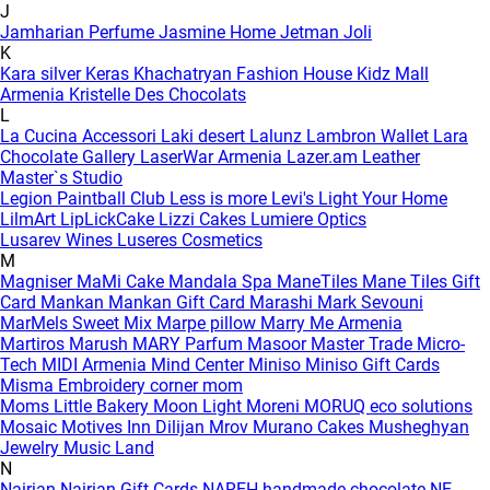
J
Jamharian Perfume
Jasmine Home
Jetman
Joli
K
Kara silver
Keras
Khachatryan Fashion House
Kidz Mall
Armenia
Kristelle Des Chocolats
L
La Cucina Accessori
Laki desert
Lalunz
Lambron Wallet
Lara
Chocolate Gallery
LaserWar Armenia
Lazer.am
Leather
Master`s Studio
Legion Paintball Club
Less is more
Levi's
Light Your Home
LilmArt
LipLickCake
Lizzi Cakes
Lumiere Optics
Lusarev Wines
Luseres Cosmetics
M
Magniser
MaMi Cake
Mandala Spa
ManeTiles
Mane Tiles Gift
Card
Mankan
Mankan Gift Card
Marashi
Mark Sevouni
MarMels Sweet Mix
Marpe pillow
Marry Me Armenia
Martiros
Marush
MARY Parfum
Masoor
Master Trade
Micro-
Tech
MIDI Armenia
Mind Center
Miniso
Miniso Gift Cards
Misma Embroidery corner
mom
Moms Little Bakery
Moon Light
Moreni
MORUQ eco solutions
Mosaic
Motives Inn Dilijan
Mrov
Murano Cakes
Musheghyan
Jewelry
Music Land
N
Nairian
Nairian Gift Cards
NAREH handmade chocolate
NE