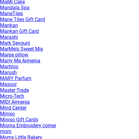
MaMi Cake
Mandala Spa
ManeTiles
Mane Tiles Gift Card
Mankan
Mankan Gift Card
Marashi
Mark Sevouni
MarMels Sweet Mix
Marpe pillow
Marry Me Armenia
Martiros
Marush
MARY Parfum
Masoor
Master Trade
Micro-Tech
MIDI Armenia
Mind Center
Miniso
Miniso Gift Cards
Misma Embroidery corner
mom
Moms Little Bakery