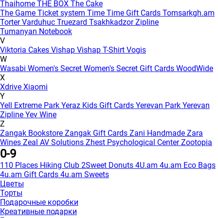
Thaihome
THE BOX
The Cake
The Game
Ticket system
Time
Time Gift Cards
Tomsarkgh.am
Torter Varduhuc
Truezard
Tsakhkadzor Zipline
Tumanyan Notebook
V
Viktoria Cakes
Vishap
Vishap T-Shirt
Vogis
W
Wasabi
Women's Secret
Women's Secret Gift Cards
WoodWide
X
Xdrive
Xiaomi
Y
Yell Extreme Park
Yeraz Kids Gift Cards
Yerevan Park
Yerevan
Zipline
Yev Wine
Z
Zangak Bookstore
Zangak Gift Cards
Zani Handmade
Zara
Wines
Zeal AV Solutions
Zhest Psychological Center
Zootopia
0-9
110 Places Hiking Club
2Sweet Donuts
4U.am
4u.am Eco Bags
4u.am Gift Cards
4u.am Sweets
Цветы
Торты
Подарочные коробки
Креативные подарки