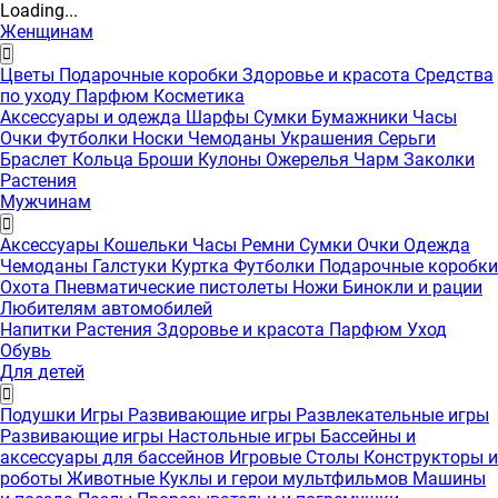
Loading...
Женщинам
Цветы
Подарочные коробки
Здоровье и красота
Средства
по уходу
Парфюм
Косметика
Аксессуары и одежда
Шарфы
Сумки
Бумажники
Часы
Очки
Футболки
Носки
Чемоданы
Украшения
Серьги
Браслет
Кольца
Броши
Кулоны
Ожерелья
Чарм
Заколки
Растения
Мужчинам
Аксессуары
Кошельки
Часы
Ремни
Сумки
Очки
Одежда
Чемоданы
Галстуки
Куртка
Футболки
Подарочные коробки
Охота
Пневматические пистолеты
Ножи
Бинокли и рации
Любителям автомобилей
Напитки
Растения
Здоровье и красота
Парфюм
Уход
Обувь
Для детей
Подушки
Игры
Развивающие игры
Развлекательные игры
Развивающие игры
Настольные игры
Бассейны и
аксессуары для бассейнов
Игровые Столы
Конструкторы и
роботы
Животные
Куклы и герои мультфильмов
Машины