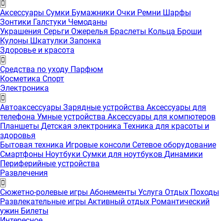
Аксессуары
Сумки
Бумажники
Очки
Ремни
Шарфы
Зонтики
Галстуки
Чемоданы
Украшения
Серьги
Ожерелья
Браслеты
Кольца
Броши
Кулоны
Шкатулки
Запонка
Здоровье и красота
Средства по уходу
Парфюм
Косметика
Спорт
Электроника
Автоаксессуары
Зарядные устройства
Аксессуары для
телефона
Умные устройства
Аксессуары для компютеров
Планшеты
Детская электроника
Техника для красоты и
здоровья
Бытовая техника
Игровые консоли
Сетевое оборудование
Смартфоны
Ноутбуки
Сумки для ноутбуков
Динамики
Периферийные устройства
Развлечения
Сюжетно-ролевые игры
Абонементы
Услуга
Отдых
Походы
Развлекательные игры
Активный отдых
Романтический
ужин
Билеты
Интересноe