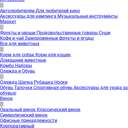
Автолюбителям
Для любителей кино
Аксессуары для кемпинга
Музыкальные инструменты
Маркет
Фрукты и овощи
Продовольственные товары
Суши
Кофе и чай
Замороженные фрукты и ягоды
Все для животных
Корм для собак
Корм для кошек
Домашние животные
Комбо Наборы
Одежда и Обувь
Одежда
Шапка
Рубашка
Носки
Обувь
Тапочки
Спортивная обувь
Аксессуары для ухода за
обувью
Венок
Овальный венок
Классический венок
Символический венок
Офисные принадлежности
Корпоративный