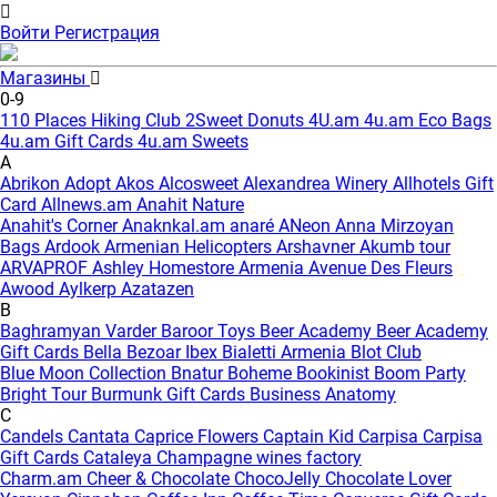
Войти
Регистрация
Магазины
0-9
110 Places Hiking Club
2Sweet Donuts
4U.am
4u.am Eco Bags
4u.am Gift Cards
4u.am Sweets
A
Abrikon
Adopt
Akos
Alcosweet
Alexandrea Winery
Allhotels Gift
Card
Allnews.am
Anahit Nature
Anahit's Corner
Anaknkal.am
anaré
ANeon
Anna Mirzoyan
Bags
Ardook
Armenian Helicopters
Arshavner Akumb tour
ARVAPROF
Ashley Homestore Armenia
Avenue Des Fleurs
Awood
Aylkerp
Azatazen
B
Baghramyan Varder
Baroor Toys
Beer Academy
Beer Academy
Gift Cards
Bella
Bezoar Ibex
Bialetti Armenia
Blot Club
Blue Moon Collection
Bnatur
Boheme
Bookinist
Boom Party
Bright Tour
Burmunk Gift Cards
Business Anatomy
C
Candels
Cantata
Caprice Flowers
Captain Kid
Carpisa
Carpisa
Gift Cards
Cataleya
Champagne wines factory
Charm.am
Cheer & Chocolate
ChocoJelly
Chocolate Lover