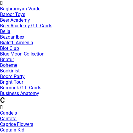
Baghramyan Varder
Baroor Toys
Beer Academy
Beer Academy Gift Cards
Bella
Bezoar Ibex
Bialetti Armenia
Blot Club
Blue Moon Collection
Bnatur
Boheme
Bookinist
Boom Party
Bright Tour
Burmunk Gift Cards
Business Anatomy
C
Candels
Cantata
Caprice Flowers
Captain Kid