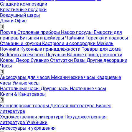
Сладкие композиции
Креативные подарки
Воздушный шары
Дом и Офис
Посуда
Столовые приборы
Набор посуды
Емкости для
приправ
Бутылки и шейкеры
Чайники
Тарелки и подносы
Стаканы и кружки
Кастрюли и сковородки
Мебель
Ночники
Кухонные принадлежности
Товары для дома
Bedroom accessories
Подушки
Ванные принадлежности
Ковры
Декор
Сувенир
Статуэтки
Вазы
Другие декорации
Часы
Аксессуары для часов
Механические часы
Кварцевые
часы
Умные часы
Настольные часы
Другие часы
Настенные часы
Книги & Канцтовары
Канцелярские товары
Детская литература
Бизнес
литература
Художественная литература
Нехудожественная
литература
Учебники
Аксессуары и украшения