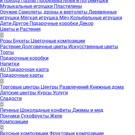
и поезда
Пазлы
Прорезывательи и погремушки
Музыкальные игрушки
Пластилины
Оружие
Самолеты, дроны и вертолеты
Деревянные
игрушки
Мягкая игрушка
Мяч
Колыбельные игрушки
Дети-Другое
Подарочные коробки
Декор
Цветы и Растения
Розы
Букеты
Цветочные композиции
Растение
Долговечные цветы
Искусственные цветы
Торты
Подарочные коробки
Напитки
4U Подарочная карта
Подарочные карты
Торговые центры
Центры Развлечений
Книжные дома
Детские центры
Курсы
Услуги
Сладости
Печенье
Шоколадные конфеты
Джемы и мед
Пончики
Сухофрукты
Желе
Композиции
Вкусные композиции
Фруктовые композиции