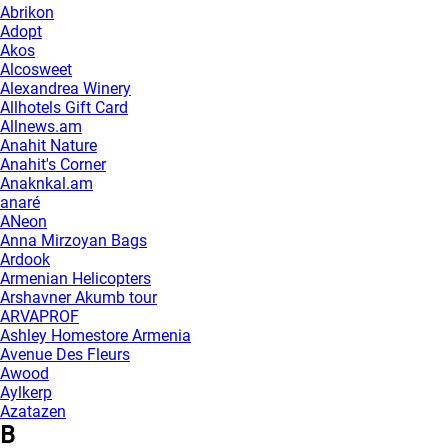
Abrikon
Adopt
Akos
Alcosweet
Alexandrea Winery
Allhotels Gift Card
Allnews.am
Anahit Nature
Anahit's Corner
Anaknkal.am
anaré
ANeon
Anna Mirzoyan Bags
Ardook
Armenian Helicopters
Arshavner Akumb tour
ARVAPROF
Ashley Homestore Armenia
Avenue Des Fleurs
Awood
Aylkerp
Azatazen
B