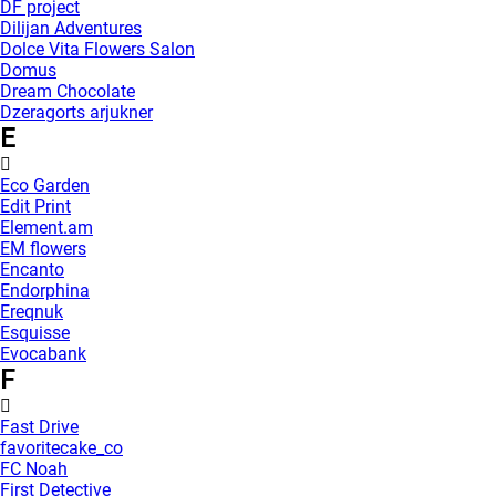
DF project
Dilijan Adventures
Dolce Vita Flowers Salon
Domus
Dream Chocolate
Dzeragorts arjukner
E
Eco Garden
Edit Print
Element.am
EM flowers
Encanto
Endorphina
Ereqnuk
Esquisse
Evocabank
F
Fast Drive
favoritecake_co
FC Noah
First Detective