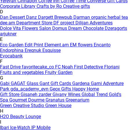
Yerevan
Cinnabon
Coffee Inn
Coffee Time
Converse Gift Cards
Corporate Library
Crafts by Ro
Creative gifts
D
Dan Dessert
Danz
Dargett Brewpub
Darman organic herbal tea
dee.am
Department Store
DF project
Dilijan Adventures
Dolce Vita Flowers Salon
Domus
Dream Chocolate
Dzeragorts
arjukner
E
Eco Garden
Edit Print
Element.am
EM flowers
Encanto
Endorphina
Ereqnuk
Esquisse
Evocabank
F
Fast Drive
favoritecake_co
FC Noah
First Detective
Floriani
Fruits and vegetables
Fruity Garden
G
Gabi
GAGAT Glass
Gant Gift Cards
Gardena
Garni Adventure
Park
gda_academy_evn
Geox
Gifts Happy Home
Gift Store
Gisaneh zarder
Givany Wines
Global Trend
Gold's
Spa
Gourmet Dourme
Granatus
Greenarium
Green Creative Studio
Green House
H
H2O Beauty Lounge
I
Ibari
Ice-Watch
IP Mobile