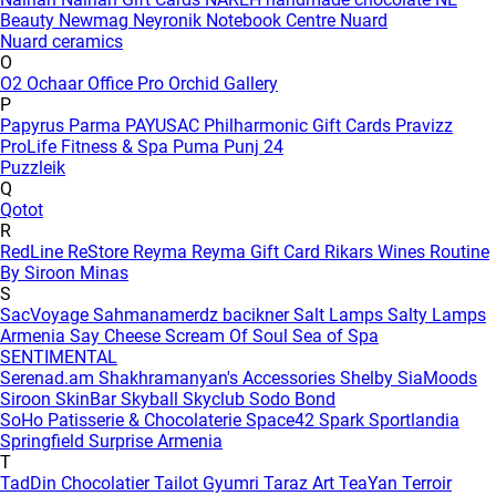
Beauty
Newmag
Neyronik
Notebook Centre
Nuard
Nuard ceramics
O
O2
Ochaar
Office Pro
Orchid Gallery
P
Papyrus
Parma
PAYUSAC
Philharmonic Gift Cards
Pravizz
ProLife Fitness & Spa
Puma
Punj 24
Puzzleik
Q
Qotot
R
RedLine
ReStore
Reyma
Reyma Gift Card
Rikars Wines
Routine
By Siroon Minas
S
SacVoyage
Sahmanamerdz bacikner
Salt Lamps
Salty Lamps
Armenia
Say Cheese
Scream Of Soul
Sea of Spa
SENTIMENTAL
Serenad.am
Shakhramanyan's Accessories
Shelby
SiaMoods
Siroon SkinBar
Skyball
Skyclub
Sodo Bond
SoHo Patisserie & Chocolaterie
Space42
Spark
Sportlandia
Springfield
Surprise Armenia
T
TadDin Chocolatier
Tailot Gyumri
Taraz Art
TeaYan
Terroir