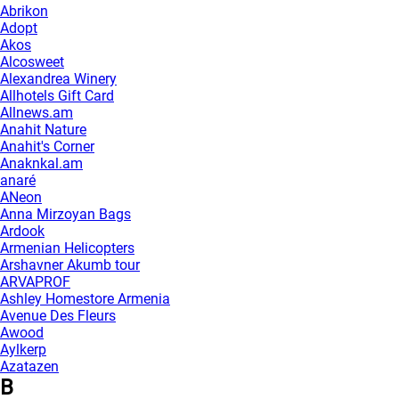
Abrikon
Adopt
Akos
Alcosweet
Alexandrea Winery
Allhotels Gift Card
Allnews.am
Anahit Nature
Anahit's Corner
Anaknkal.am
anaré
ANeon
Anna Mirzoyan Bags
Ardook
Armenian Helicopters
Arshavner Akumb tour
ARVAPROF
Ashley Homestore Armenia
Avenue Des Fleurs
Awood
Aylkerp
Azatazen
B