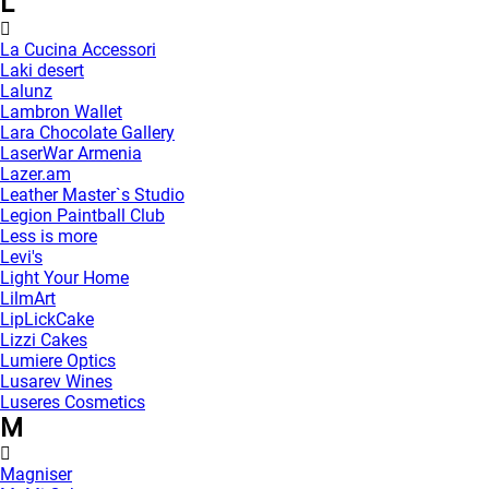
L
La Cucina Accessori
Laki desert
Lalunz
Lambron Wallet
Lara Chocolate Gallery
LaserWar Armenia
Lazer.am
Leather Master`s Studio
Legion Paintball Club
Less is more
Levi's
Light Your Home
LilmArt
LipLickCake
Lizzi Cakes
Lumiere Optics
Lusarev Wines
Luseres Cosmetics
M
Magniser