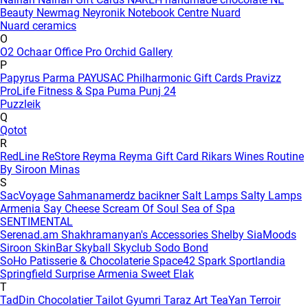
Beauty
Newmag
Neyronik
Notebook Centre
Nuard
Nuard ceramics
O
O2
Ochaar
Office Pro
Orchid Gallery
P
Papyrus
Parma
PAYUSAC
Philharmonic Gift Cards
Pravizz
ProLife Fitness & Spa
Puma
Punj 24
Puzzleik
Q
Qotot
R
RedLine
ReStore
Reyma
Reyma Gift Card
Rikars Wines
Routine
By Siroon Minas
S
SacVoyage
Sahmanamerdz bacikner
Salt Lamps
Salty Lamps
Armenia
Say Cheese
Scream Of Soul
Sea of Spa
SENTIMENTAL
Serenad.am
Shakhramanyan's Accessories
Shelby
SiaMoods
Siroon SkinBar
Skyball
Skyclub
Sodo Bond
SoHo Patisserie & Chocolaterie
Space42
Spark
Sportlandia
Springfield
Surprise Armenia
Sweet Elak
T
TadDin Chocolatier
Tailot Gyumri
Taraz Art
TeaYan
Terroir