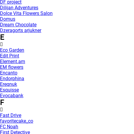
DF project
Dilijan Adventures
Dolce Vita Flowers Salon
Domus
Dream Chocolate
Dzeragorts arjukner
E
Eco Garden
Edit Print
Element.am
EM flowers
Encanto
Endorphina
Ereqnuk
Esquisse
Evocabank
F
Fast Drive
favoritecake_co
FC Noah
First Detective