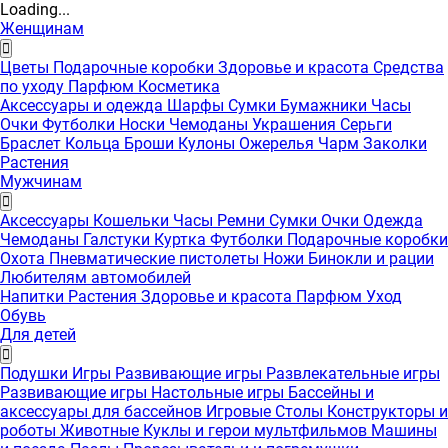
Loading...
Женщинам
Цветы
Подарочные коробки
Здоровье и красота
Средства
по уходу
Парфюм
Косметика
Аксессуары и одежда
Шарфы
Сумки
Бумажники
Часы
Очки
Футболки
Носки
Чемоданы
Украшения
Серьги
Браслет
Кольца
Броши
Кулоны
Ожерелья
Чарм
Заколки
Растения
Мужчинам
Аксессуары
Кошельки
Часы
Ремни
Сумки
Очки
Одежда
Чемоданы
Галстуки
Куртка
Футболки
Подарочные коробки
Охота
Пневматические пистолеты
Ножи
Бинокли и рации
Любителям автомобилей
Напитки
Растения
Здоровье и красота
Парфюм
Уход
Обувь
Для детей
Подушки
Игры
Развивающие игры
Развлекательные игры
Развивающие игры
Настольные игры
Бассейны и
аксессуары для бассейнов
Игровые Столы
Конструкторы и
роботы
Животные
Куклы и герои мультфильмов
Машины