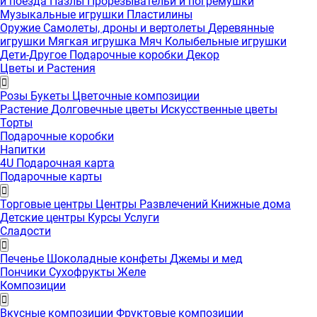
и поезда
Пазлы
Прорезывательи и погремушки
Музыкальные игрушки
Пластилины
Оружие
Самолеты, дроны и вертолеты
Деревянные
игрушки
Мягкая игрушка
Мяч
Колыбельные игрушки
Дети-Другое
Подарочные коробки
Декор
Цветы и Растения
Розы
Букеты
Цветочные композиции
Растение
Долговечные цветы
Искусственные цветы
Торты
Подарочные коробки
Напитки
4U Подарочная карта
Подарочные карты
Торговые центры
Центры Развлечений
Книжные дома
Детские центры
Курсы
Услуги
Сладости
Печенье
Шоколадные конфеты
Джемы и мед
Пончики
Сухофрукты
Желе
Композиции
Вкусные композиции
Фруктовые композиции