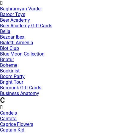
Baghramyan Varder
Baroor Toys
Beer Academy
Beer Academy Gift Cards
Bella
Bezoar Ibex
Bialetti Armenia
Blot Club
Blue Moon Collection
Bnatur
Boheme
Bookinist
Boom Party
Bright Tour
Burmunk Gift Cards
Business Anatomy
C
Candels
Cantata
Caprice Flowers
Captain Kid