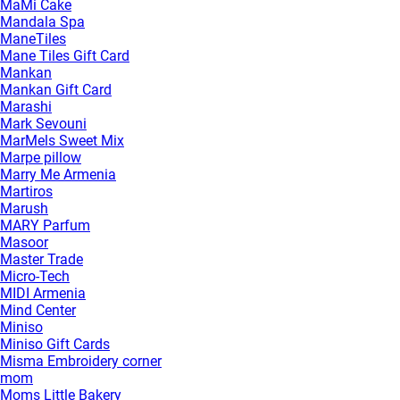
MaMi Cake
Mandala Spa
ManeTiles
Mane Tiles Gift Card
Mankan
Mankan Gift Card
Marashi
Mark Sevouni
MarMels Sweet Mix
Marpe pillow
Marry Me Armenia
Martiros
Marush
MARY Parfum
Masoor
Master Trade
Micro-Tech
MIDI Armenia
Mind Center
Miniso
Miniso Gift Cards
Misma Embroidery corner
mom
Moms Little Bakery