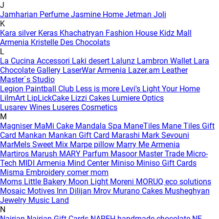
J
Jamharian Perfume
Jasmine Home
Jetman
Joli
K
Kara silver
Keras
Khachatryan Fashion House
Kidz Mall
Armenia
Kristelle Des Chocolats
L
La Cucina Accessori
Laki desert
Lalunz
Lambron Wallet
Lara
Chocolate Gallery
LaserWar Armenia
Lazer.am
Leather
Master`s Studio
Legion Paintball Club
Less is more
Levi's
Light Your Home
LilmArt
LipLickCake
Lizzi Cakes
Lumiere Optics
Lusarev Wines
Luseres Cosmetics
M
Magniser
MaMi Cake
Mandala Spa
ManeTiles
Mane Tiles Gift
Card
Mankan
Mankan Gift Card
Marashi
Mark Sevouni
MarMels Sweet Mix
Marpe pillow
Marry Me Armenia
Martiros
Marush
MARY Parfum
Masoor
Master Trade
Micro-
Tech
MIDI Armenia
Mind Center
Miniso
Miniso Gift Cards
Misma Embroidery corner
mom
Moms Little Bakery
Moon Light
Moreni
MORUQ eco solutions
Mosaic
Motives Inn Dilijan
Mrov
Murano Cakes
Musheghyan
Jewelry
Music Land
N
Nairian
Nairian Gift Cards
NAREH handmade chocolate
NE