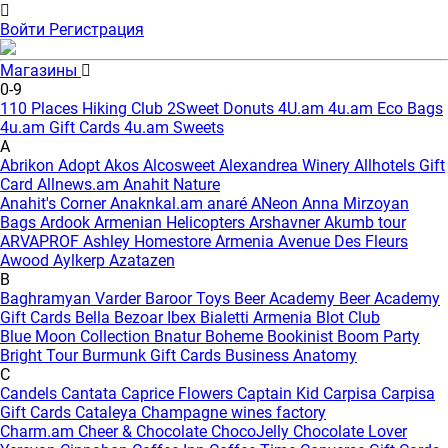
Войти
Регистрация
Магазины
0-9
110 Places Hiking Club
2Sweet Donuts
4U.am
4u.am Eco Bags
4u.am Gift Cards
4u.am Sweets
A
Abrikon
Adopt
Akos
Alcosweet
Alexandrea Winery
Allhotels Gift
Card
Allnews.am
Anahit Nature
Anahit's Corner
Anaknkal.am
anaré
ANeon
Anna Mirzoyan
Bags
Ardook
Armenian Helicopters
Arshavner Akumb tour
ARVAPROF
Ashley Homestore Armenia
Avenue Des Fleurs
Awood
Aylkerp
Azatazen
B
Baghramyan Varder
Baroor Toys
Beer Academy
Beer Academy
Gift Cards
Bella
Bezoar Ibex
Bialetti Armenia
Blot Club
Blue Moon Collection
Bnatur
Boheme
Bookinist
Boom Party
Bright Tour
Burmunk Gift Cards
Business Anatomy
C
Candels
Cantata
Caprice Flowers
Captain Kid
Carpisa
Carpisa
Gift Cards
Cataleya
Champagne wines factory
Charm.am
Cheer & Chocolate
ChocoJelly
Chocolate Lover