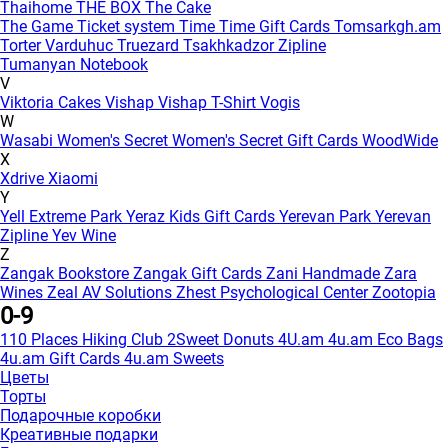
Thaihome
THE BOX
The Cake
The Game
Ticket system
Time
Time Gift Cards
Tomsarkgh.am
Torter Varduhuc
Truezard
Tsakhkadzor Zipline
Tumanyan Notebook
V
Viktoria Cakes
Vishap
Vishap T-Shirt
Vogis
W
Wasabi
Women's Secret
Women's Secret Gift Cards
WoodWide
X
Xdrive
Xiaomi
Y
Yell Extreme Park
Yeraz Kids Gift Cards
Yerevan Park
Yerevan
Zipline
Yev Wine
Z
Zangak Bookstore
Zangak Gift Cards
Zani Handmade
Zara
Wines
Zeal AV Solutions
Zhest Psychological Center
Zootopia
0-9
110 Places Hiking Club
2Sweet Donuts
4U.am
4u.am Eco Bags
4u.am Gift Cards
4u.am Sweets
Цветы
Торты
Подарочные коробки
Креативные подарки