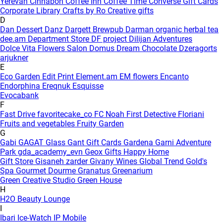
Yerevan
Cinnabon
Coffee Inn
Coffee Time
Converse Gift Cards
Corporate Library
Crafts by Ro
Creative gifts
D
Dan Dessert
Danz
Dargett Brewpub
Darman organic herbal tea
dee.am
Department Store
DF project
Dilijan Adventures
Dolce Vita Flowers Salon
Domus
Dream Chocolate
Dzeragorts
arjukner
E
Eco Garden
Edit Print
Element.am
EM flowers
Encanto
Endorphina
Ereqnuk
Esquisse
Evocabank
F
Fast Drive
favoritecake_co
FC Noah
First Detective
Floriani
Fruits and vegetables
Fruity Garden
G
Gabi
GAGAT Glass
Gant Gift Cards
Gardena
Garni Adventure
Park
gda_academy_evn
Geox
Gifts Happy Home
Gift Store
Gisaneh zarder
Givany Wines
Global Trend
Gold's
Spa
Gourmet Dourme
Granatus
Greenarium
Green Creative Studio
Green House
H
H2O Beauty Lounge
I
Ibari
Ice-Watch
IP Mobile