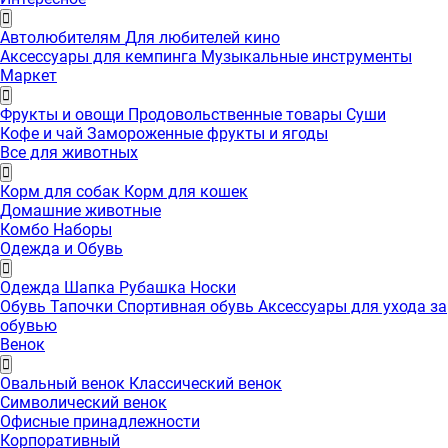
Автолюбителям
Для любителей кино
Аксессуары для кемпинга
Музыкальные инструменты
Маркет
Фрукты и овощи
Продовольственные товары
Суши
Кофе и чай
Замороженные фрукты и ягоды
Все для животных
Корм для собак
Корм для кошек
Домашние животные
Комбо Наборы
Одежда и Обувь
Одежда
Шапка
Рубашка
Носки
Обувь
Тапочки
Спортивная обувь
Аксессуары для ухода за
обувью
Венок
Овальный венок
Классический венок
Символический венок
Офисные принадлежности
Корпоративный