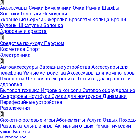
Аксессуары
Сумки
Бумажники
Очки
Ремни
Шарфы
Зонтики
Галстуки
Чемоданы
Украшения
Серьги
Ожерелья
Браслеты
Кольца
Броши
Кулоны
Шкатулки
Запонка
Здоровье и красота
Средства по уходу
Парфюм
Косметика
Спорт
Электроника
Автоаксессуары
Зарядные устройства
Аксессуары для
телефона
Умные устройства
Аксессуары для компютеров
Планшеты
Детская электроника
Техника для красоты и
здоровья
Бытовая техника
Игровые консоли
Сетевое оборудование
Смартфоны
Ноутбуки
Сумки для ноутбуков
Динамики
Периферийные устройства
Развлечения
Сюжетно-ролевые игры
Абонементы
Услуга
Отдых
Походы
Развлекательные игры
Активный отдых
Романтический
ужин
Билеты
Интересноe