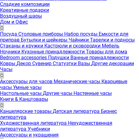
Сладкие композиции
Креативные подарки
Воздушный шары
Дом и Офис
Посуда
Столовые приборы
Набор посуды
Емкости для
приправ
Бутылки и шейкеры
Чайники
Тарелки и подносы
Стаканы и кружки
Кастрюли и сковородки
Мебель
Ночники
Кухонные принадлежности
Товары для дома
Bedroom accessories
Подушки
Ванные принадлежности
Ковры
Декор
Сувенир
Статуэтки
Вазы
Другие декорации
Часы
Аксессуары для часов
Механические часы
Кварцевые
часы
Умные часы
Настольные часы
Другие часы
Настенные часы
Книги & Канцтовары
Канцелярские товары
Детская литература
Бизнес
литература
Художественная литература
Нехудожественная
литература
Учебники
Аксессуары и украшения