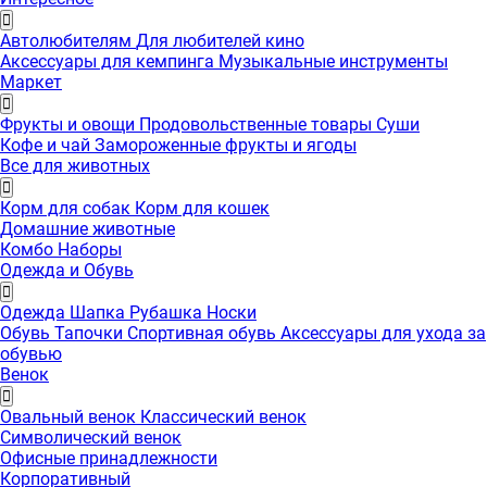
Автолюбителям
Для любителей кино
Аксессуары для кемпинга
Музыкальные инструменты
Маркет
Фрукты и овощи
Продовольственные товары
Суши
Кофе и чай
Замороженные фрукты и ягоды
Все для животных
Корм для собак
Корм для кошек
Домашние животные
Комбо Наборы
Одежда и Обувь
Одежда
Шапка
Рубашка
Носки
Обувь
Тапочки
Спортивная обувь
Аксессуары для ухода за
обувью
Венок
Овальный венок
Классический венок
Символический венок
Офисные принадлежности
Корпоративный