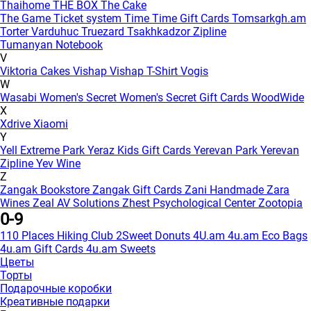
Thaihome
THE BOX
The Cake
The Game
Ticket system
Time
Time Gift Cards
Tomsarkgh.am
Torter Varduhuc
Truezard
Tsakhkadzor Zipline
Tumanyan Notebook
V
Viktoria Cakes
Vishap
Vishap T-Shirt
Vogis
W
Wasabi
Women's Secret
Women's Secret Gift Cards
WoodWide
X
Xdrive
Xiaomi
Y
Yell Extreme Park
Yeraz Kids Gift Cards
Yerevan Park
Yerevan
Zipline
Yev Wine
Z
Zangak Bookstore
Zangak Gift Cards
Zani Handmade
Zara
Wines
Zeal AV Solutions
Zhest Psychological Center
Zootopia
0-9
110 Places Hiking Club
2Sweet Donuts
4U.am
4u.am Eco Bags
4u.am Gift Cards
4u.am Sweets
Цветы
Торты
Подарочные коробки
Креативные подарки