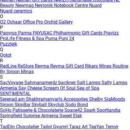
Beauty
Newmag
Neyronik
Notebook Centre
Nuard
Nuard ceramics
O
O2
Ochaar
Office Pro
Orchid Gallery
P
Papyrus
Parma
PAYUSAC
Philharmonic Gift Cards
Pravizz
ProLife Fitness & Spa
Puma
Punj 24
Puzzleik
Q
Qotot
R
RedLine
ReStore
Reyma
Reyma Gift Card
Rikars Wines
Routine
By Siroon Minas
S
SacVoyage
Sahmanamerdz bacikner
Salt Lamps
Salty Lamps
Armenia
Say Cheese
Scream Of Soul
Sea of Spa
SENTIMENTAL
Serenad.am
Shakhramanyan's Accessories
Shelby
SiaMoods
Siroon SkinBar
Skyball
Skyclub
Sodo Bond
SoHo Patisserie & Chocolaterie
Space42
Spark
Sportlandia
Springfield
Surprise Armenia
Sweet Elak
T
TadDin Chocolatier
Tailot Gyumri
Taraz Art
TeaYan
Terroir