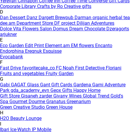
Yerevan
Cinnabon
Coffee Inn
Coffee Time
Converse Gift Cards
Corporate Library
Crafts by Ro
Creative gifts
D
Dan Dessert
Danz
Dargett Brewpub
Darman organic herbal tea
dee.am
Department Store
DF project
Dilijan Adventures
Dolce Vita Flowers Salon
Domus
Dream Chocolate
Dzeragorts
arjukner
E
Eco Garden
Edit Print
Element.am
EM flowers
Encanto
Endorphina
Ereqnuk
Esquisse
Evocabank
F
Fast Drive
favoritecake_co
FC Noah
First Detective
Floriani
Fruits and vegetables
Fruity Garden
G
Gabi
GAGAT Glass
Gant Gift Cards
Gardena
Garni Adventure
Park
gda_academy_evn
Geox
Gifts Happy Home
Gift Store
Gisaneh zarder
Givany Wines
Global Trend
Gold's
Spa
Gourmet Dourme
Granatus
Greenarium
Green Creative Studio
Green House
H
H2O Beauty Lounge
I
Ibari
Ice-Watch
IP Mobile