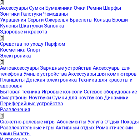
Аксессуары
Сумки
Бумажники
Очки
Ремни
Шарфы
Зонтики
Галстуки
Чемоданы
Украшения
Серьги
Ожерелья
Браслеты
Кольца
Броши
Кулоны
Шкатулки
Запонка
Здоровье и красота
Средства по уходу
Парфюм
Косметика
Спорт
Электроника
Автоаксессуары
Зарядные устройства
Аксессуары для
телефона
Умные устройства
Аксессуары для компютеров
Планшеты
Детская электроника
Техника для красоты и
здоровья
Бытовая техника
Игровые консоли
Сетевое оборудование
Смартфоны
Ноутбуки
Сумки для ноутбуков
Динамики
Периферийные устройства
Развлечения
Сюжетно-ролевые игры
Абонементы
Услуга
Отдых
Походы
Развлекательные игры
Активный отдых
Романтический
ужин
Билеты
Интересноe