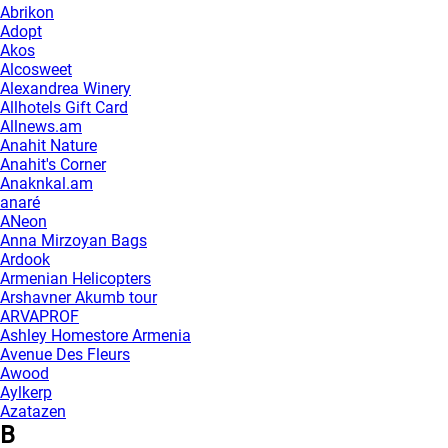
Abrikon
Adopt
Akos
Alcosweet
Alexandrea Winery
Allhotels Gift Card
Allnews.am
Anahit Nature
Anahit's Corner
Anaknkal.am
anaré
ANeon
Anna Mirzoyan Bags
Ardook
Armenian Helicopters
Arshavner Akumb tour
ARVAPROF
Ashley Homestore Armenia
Avenue Des Fleurs
Awood
Aylkerp
Azatazen
B