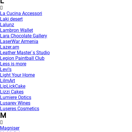
L
La Cucina Accessori
Laki desert
Lalunz
Lambron Wallet
Lara Chocolate Gallery
LaserWar Armenia
Lazer.am
Leather Master`s Studio
Legion Paintball Club
Less is more
Levi's
Light Your Home
LilmArt
LipLickCake
Lizzi Cakes
Lumiere Optics
Lusarev Wines
Luseres Cosmetics
M
Magniser