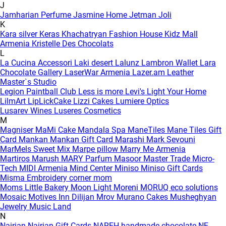
J
Jamharian Perfume
Jasmine Home
Jetman
Joli
K
Kara silver
Keras
Khachatryan Fashion House
Kidz Mall
Armenia
Kristelle Des Chocolats
L
La Cucina Accessori
Laki desert
Lalunz
Lambron Wallet
Lara
Chocolate Gallery
LaserWar Armenia
Lazer.am
Leather
Master`s Studio
Legion Paintball Club
Less is more
Levi's
Light Your Home
LilmArt
LipLickCake
Lizzi Cakes
Lumiere Optics
Lusarev Wines
Luseres Cosmetics
M
Magniser
MaMi Cake
Mandala Spa
ManeTiles
Mane Tiles Gift
Card
Mankan
Mankan Gift Card
Marashi
Mark Sevouni
MarMels Sweet Mix
Marpe pillow
Marry Me Armenia
Martiros
Marush
MARY Parfum
Masoor
Master Trade
Micro-
Tech
MIDI Armenia
Mind Center
Miniso
Miniso Gift Cards
Misma Embroidery corner
mom
Moms Little Bakery
Moon Light
Moreni
MORUQ eco solutions
Mosaic
Motives Inn Dilijan
Mrov
Murano Cakes
Musheghyan
Jewelry
Music Land
N
Nairian
Nairian Gift Cards
NAREH handmade chocolate
NE