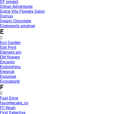
DF project
Dilijan Adventures
Dolce Vita Flowers Salon
Domus
Dream Chocolate
Dzeragorts arjukner
E
Eco Garden
Edit Print
Element.am
EM flowers
Encanto
Endorphina
Ereqnuk
Esquisse
Evocabank
F
Fast Drive
favoritecake_co
FC Noah
First Detective