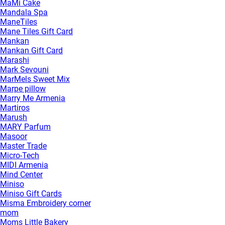
MaMi Cake
Mandala Spa
ManeTiles
Mane Tiles Gift Card
Mankan
Mankan Gift Card
Marashi
Mark Sevouni
MarMels Sweet Mix
Marpe pillow
Marry Me Armenia
Martiros
Marush
MARY Parfum
Masoor
Master Trade
Micro-Tech
MIDI Armenia
Mind Center
Miniso
Miniso Gift Cards
Misma Embroidery corner
mom
Moms Little Bakery