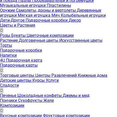
и поезда
Пазлы
Прорезывательи и погремушки
Музыкальные игрушки
Пластилины
Оружие
Самолеты, дроны и вертолеты
Деревянные
игрушки
Мягкая игрушка
Мяч
Колыбельные игрушки
Дети-Другое
Подарочные коробки
Декор
Цветы и Растения
Розы
Букеты
Цветочные композиции
Растение
Долговечные цветы
Искусственные цветы
Торты
Подарочные коробки
Напитки
4U Подарочная карта
Подарочные карты
Торговые центры
Центры Развлечений
Книжные дома
Детские центры
Курсы
Услуги
Сладости
Печенье
Шоколадные конфеты
Джемы и мед
Пончики
Сухофрукты
Желе
Композиции
Вкусные композиции
Фруктовые композиции