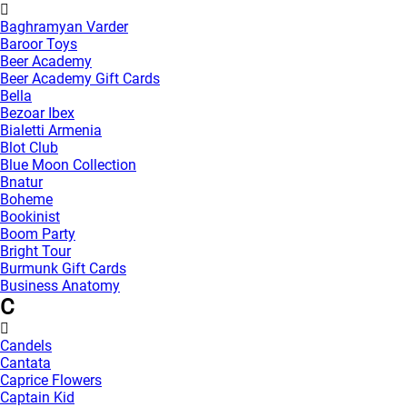
Baghramyan Varder
Baroor Toys
Beer Academy
Beer Academy Gift Cards
Bella
Bezoar Ibex
Bialetti Armenia
Blot Club
Blue Moon Collection
Bnatur
Boheme
Bookinist
Boom Party
Bright Tour
Burmunk Gift Cards
Business Anatomy
C
Candels
Cantata
Caprice Flowers
Captain Kid