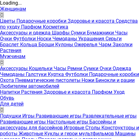
Loading...
Женщинам
Цветы
Подарочные коробки
Здоровье и красота
Средства
по уходу
Парфюм
Косметика
Аксессуары и одежда
Шарфы
Сумки
Бумажники
Часы
Очки
Футболки
Носки
Чемоданы
Украшения
Серьги
Браслет
Кольца
Броши
Кулоны
Ожерелья
Чарм
Заколки
Растения
Мужчинам
Аксессуары
Кошельки
Часы
Ремни
Сумки
Очки
Одежда
Чемоданы
Галстуки
Куртка
Футболки
Подарочные коробки
Охота
Пневматические пистолеты
Ножи
Бинокли и рации
Любителям автомобилей
Напитки
Растения
Здоровье и красота
Парфюм
Уход
Обувь
Для детей
Подушки
Игры
Развивающие игры
Развлекательные игры
Развивающие игры
Настольные игры
Бассейны и
аксессуары для бассейнов
Игровые Столы
Конструкторы и
роботы
Животные
Куклы и герои мультфильмов
Машины