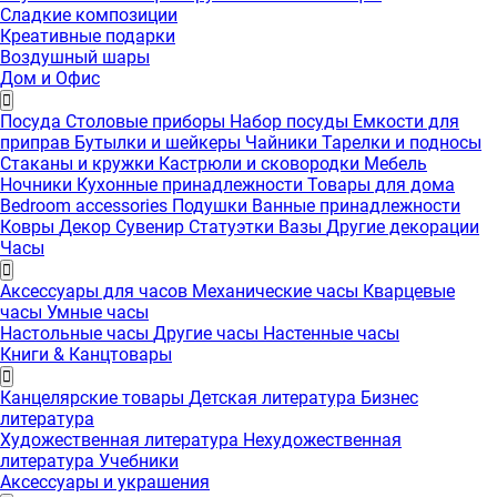
Сладкие композиции
Креативные подарки
Воздушный шары
Дом и Офис
Посуда
Столовые приборы
Набор посуды
Емкости для
приправ
Бутылки и шейкеры
Чайники
Тарелки и подносы
Стаканы и кружки
Кастрюли и сковородки
Мебель
Ночники
Кухонные принадлежности
Товары для дома
Bedroom accessories
Подушки
Ванные принадлежности
Ковры
Декор
Сувенир
Статуэтки
Вазы
Другие декорации
Часы
Аксессуары для часов
Механические часы
Кварцевые
часы
Умные часы
Настольные часы
Другие часы
Настенные часы
Книги & Канцтовары
Канцелярские товары
Детская литература
Бизнес
литература
Художественная литература
Нехудожественная
литература
Учебники
Аксессуары и украшения