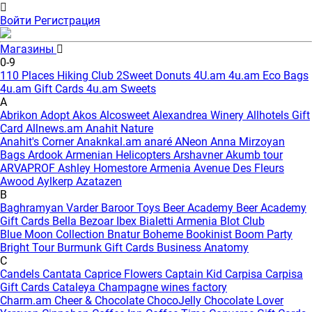
Войти
Регистрация
Магазины
0-9
110 Places Hiking Club
2Sweet Donuts
4U.am
4u.am Eco Bags
4u.am Gift Cards
4u.am Sweets
A
Abrikon
Adopt
Akos
Alcosweet
Alexandrea Winery
Allhotels Gift
Card
Allnews.am
Anahit Nature
Anahit's Corner
Anaknkal.am
anaré
ANeon
Anna Mirzoyan
Bags
Ardook
Armenian Helicopters
Arshavner Akumb tour
ARVAPROF
Ashley Homestore Armenia
Avenue Des Fleurs
Awood
Aylkerp
Azatazen
B
Baghramyan Varder
Baroor Toys
Beer Academy
Beer Academy
Gift Cards
Bella
Bezoar Ibex
Bialetti Armenia
Blot Club
Blue Moon Collection
Bnatur
Boheme
Bookinist
Boom Party
Bright Tour
Burmunk Gift Cards
Business Anatomy
C
Candels
Cantata
Caprice Flowers
Captain Kid
Carpisa
Carpisa
Gift Cards
Cataleya
Champagne wines factory
Charm.am
Cheer & Chocolate
ChocoJelly
Chocolate Lover