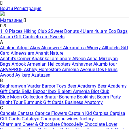
Войти
Регистрация
Магазины
0-9
110 Places Hiking Club
2Sweet Donuts
4U.am
4u.am Eco Bags
4u.am Gift Cards
4u.am Sweets
A
Abrikon
Adopt
Akos
Alcosweet
Alexandrea Winery
Allhotels Gift
Card
Allnews.am
Anahit Nature
Anahit's Corner
Anaknkal.am
anaré
ANeon
Anna Mirzoyan
Bags
Ardook
Armenian Helicopters
Arshavner Akumb tour
ARVAPROF
Ashley Homestore Armenia
Avenue Des Fleurs
Awood
Aylkerp
Azatazen
B
Baghramyan Varder
Baroor Toys
Beer Academy
Beer Academy
Gift Cards
Bella
Bezoar Ibex
Bialetti Armenia
Blot Club
Blue Moon Collection
Bnatur
Boheme
Bookinist
Boom Party
Bright Tour
Burmunk Gift Cards
Business Anatomy
C
Candels
Cantata
Caprice Flowers
Captain Kid
Carpisa
Carpisa
Gift Cards
Cataleya
Champagne wines factory
Charm.am
Cheer & Chocolate
ChocoJelly
Chocolate Lover