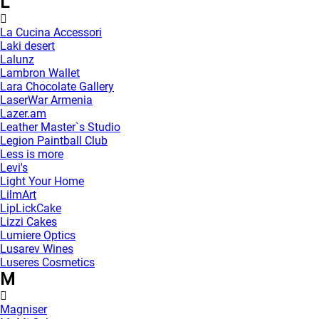
L
La Cucina Accessori
Laki desert
Lalunz
Lambron Wallet
Lara Chocolate Gallery
LaserWar Armenia
Lazer.am
Leather Master`s Studio
Legion Paintball Club
Less is more
Levi's
Light Your Home
LilmArt
LipLickCake
Lizzi Cakes
Lumiere Optics
Lusarev Wines
Luseres Cosmetics
M
Magniser