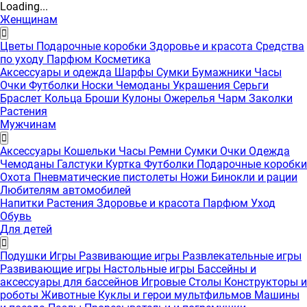
Loading...
Женщинам
Цветы
Подарочные коробки
Здоровье и красота
Средства
по уходу
Парфюм
Косметика
Аксессуары и одежда
Шарфы
Сумки
Бумажники
Часы
Очки
Футболки
Носки
Чемоданы
Украшения
Серьги
Браслет
Кольца
Броши
Кулоны
Ожерелья
Чарм
Заколки
Растения
Мужчинам
Аксессуары
Кошельки
Часы
Ремни
Сумки
Очки
Одежда
Чемоданы
Галстуки
Куртка
Футболки
Подарочные коробки
Охота
Пневматические пистолеты
Ножи
Бинокли и рации
Любителям автомобилей
Напитки
Растения
Здоровье и красота
Парфюм
Уход
Обувь
Для детей
Подушки
Игры
Развивающие игры
Развлекательные игры
Развивающие игры
Настольные игры
Бассейны и
аксессуары для бассейнов
Игровые Столы
Конструкторы и
роботы
Животные
Куклы и герои мультфильмов
Машины