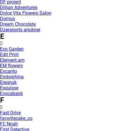
DF project
Dilijan Adventures
Dolce Vita Flowers Salon
Domus
Dream Chocolate
Dzeragorts arjukner
E
Eco Garden
Edit Print
Element.am
EM flowers
Encanto
Endorphina
Ereqnuk
Esquisse
Evocabank
F
Fast Drive
favoritecake_co
FC Noah
First Detective