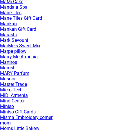
MaMi Cake
Mandala Spa
ManeTiles
Mane Tiles Gift Card
Mankan
Mankan Gift Card
Marashi
Mark Sevouni
MarMels Sweet Mix
Marpe pillow
Marry Me Armenia
Martiros
Marush
MARY Parfum
Masoor
Master Trade
Micro-Tech
MIDI Armenia
Mind Center
Miniso
Miniso Gift Cards
Misma Embroidery corner
mom
Moms Little Bakery