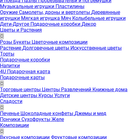
и поезда
Пазлы
Прорезывательи и погремушки
Музыкальные игрушки
Пластилины
Оружие
Самолеты, дроны и вертолеты
Деревянные
игрушки
Мягкая игрушка
Мяч
Колыбельные игрушки
Дети-Другое
Подарочные коробки
Декор
Цветы и Растения
Розы
Букеты
Цветочные композиции
Растение
Долговечные цветы
Искусственные цветы
Торты
Подарочные коробки
Напитки
4U Подарочная карта
Подарочные карты
Торговые центры
Центры Развлечений
Книжные дома
Детские центры
Курсы
Услуги
Сладости
Печенье
Шоколадные конфеты
Джемы и мед
Пончики
Сухофрукты
Желе
Композиции
Вкусные композиции
Фруктовые композиции