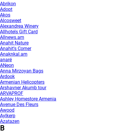
Abrikon
Adopt
Akos
Alcosweet
Alexandrea Winery
Allhotels Gift Card
Allnews.am
Anahit Nature
Anahit's Corner
Anaknkal.am
anaré
ANeon
Anna Mirzoyan Bags
Ardook
Armenian Helicopters
Arshavner Akumb tour
ARVAPROF
Ashley Homestore Armenia
Avenue Des Fleurs
Awood
Aylkerp
Azatazen
B