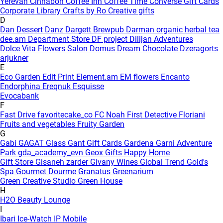
Yerevan
Cinnabon
Coffee Inn
Coffee Time
Converse Gift Cards
Corporate Library
Crafts by Ro
Creative gifts
D
Dan Dessert
Danz
Dargett Brewpub
Darman organic herbal tea
dee.am
Department Store
DF project
Dilijan Adventures
Dolce Vita Flowers Salon
Domus
Dream Chocolate
Dzeragorts
arjukner
E
Eco Garden
Edit Print
Element.am
EM flowers
Encanto
Endorphina
Ereqnuk
Esquisse
Evocabank
F
Fast Drive
favoritecake_co
FC Noah
First Detective
Floriani
Fruits and vegetables
Fruity Garden
G
Gabi
GAGAT Glass
Gant Gift Cards
Gardena
Garni Adventure
Park
gda_academy_evn
Geox
Gifts Happy Home
Gift Store
Gisaneh zarder
Givany Wines
Global Trend
Gold's
Spa
Gourmet Dourme
Granatus
Greenarium
Green Creative Studio
Green House
H
H2O Beauty Lounge
I
Ibari
Ice-Watch
IP Mobile