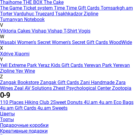
Thaihome
THE BOX
The Cake
The Game
Ticket system
Time
Time Gift Cards
Tomsarkgh.am
Torter Varduhuc
Truezard
Tsakhkadzor Zipline
Tumanyan Notebook
V
Viktoria Cakes
Vishap
Vishap T-Shirt
Vogis
W
Wasabi
Women's Secret
Women's Secret Gift Cards
WoodWide
X
Xdrive
Xiaomi
Y
Yell Extreme Park
Yeraz Kids Gift Cards
Yerevan Park
Yerevan
Zipline
Yev Wine
Z
Zangak Bookstore
Zangak Gift Cards
Zani Handmade
Zara
Wines
Zeal AV Solutions
Zhest Psychological Center
Zootopia
0-9
110 Places Hiking Club
2Sweet Donuts
4U.am
4u.am Eco Bags
4u.am Gift Cards
4u.am Sweets
Цветы
Торты
Подарочные коробки
Креативные подарки