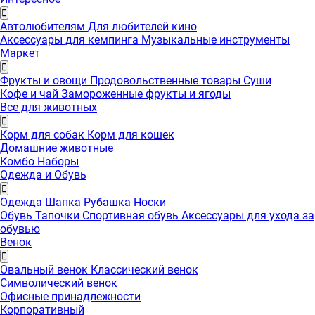
Автолюбителям
Для любителей кино
Аксессуары для кемпинга
Музыкальные инструменты
Маркет
Фрукты и овощи
Продовольственные товары
Суши
Кофе и чай
Замороженные фрукты и ягоды
Все для животных
Корм для собак
Корм для кошек
Домашние животные
Комбо Наборы
Одежда и Обувь
Одежда
Шапка
Рубашка
Носки
Обувь
Тапочки
Спортивная обувь
Аксессуары для ухода за
обувью
Венок
Овальный венок
Классический венок
Символический венок
Офисные принадлежности
Корпоративный