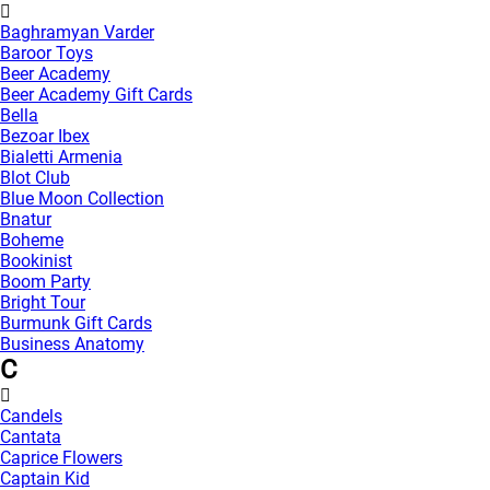
Baghramyan Varder
Baroor Toys
Beer Academy
Beer Academy Gift Cards
Bella
Bezoar Ibex
Bialetti Armenia
Blot Club
Blue Moon Collection
Bnatur
Boheme
Bookinist
Boom Party
Bright Tour
Burmunk Gift Cards
Business Anatomy
C
Candels
Cantata
Caprice Flowers
Captain Kid