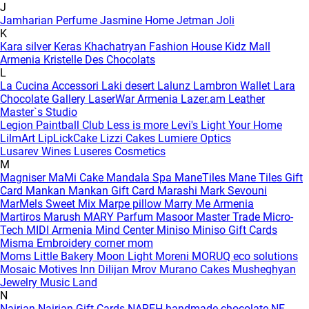
J
Jamharian Perfume
Jasmine Home
Jetman
Joli
K
Kara silver
Keras
Khachatryan Fashion House
Kidz Mall
Armenia
Kristelle Des Chocolats
L
La Cucina Accessori
Laki desert
Lalunz
Lambron Wallet
Lara
Chocolate Gallery
LaserWar Armenia
Lazer.am
Leather
Master`s Studio
Legion Paintball Club
Less is more
Levi's
Light Your Home
LilmArt
LipLickCake
Lizzi Cakes
Lumiere Optics
Lusarev Wines
Luseres Cosmetics
M
Magniser
MaMi Cake
Mandala Spa
ManeTiles
Mane Tiles Gift
Card
Mankan
Mankan Gift Card
Marashi
Mark Sevouni
MarMels Sweet Mix
Marpe pillow
Marry Me Armenia
Martiros
Marush
MARY Parfum
Masoor
Master Trade
Micro-
Tech
MIDI Armenia
Mind Center
Miniso
Miniso Gift Cards
Misma Embroidery corner
mom
Moms Little Bakery
Moon Light
Moreni
MORUQ eco solutions
Mosaic
Motives Inn Dilijan
Mrov
Murano Cakes
Musheghyan
Jewelry
Music Land
N
Nairian
Nairian Gift Cards
NAREH handmade chocolate
NE