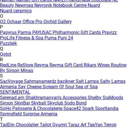
Beauty
Newmag
Neyronik
Notebook Centre
Nuard
Nuard ceramics
O
O2
Ochaar
Office Pro
Orchid Gallery
P
Papyrus
Parma
PAYUSAC
Philharmonic Gift Cards
Pravizz
ProLife Fitness & Spa
Puma
Punj 24
Puzzleik
Q
Qotot
R
RedLine
ReStore
Reyma
Reyma Gift Card
Rikars Wines
Routine
By Siroon Minas
S
SacVoyage
Sahmanamerdz bacikner
Salt Lamps
Salty Lamps
Armenia
Say Cheese
Scream Of Soul
Sea of Spa
SENTIMENTAL
Serenad.am
Shakhramanyan's Accessories
Shelby
SiaMoods
Siroon SkinBar
Skyball
Skyclub
Sodo Bond
SoHo Patisserie & Chocolaterie
Space42
Spark
Sportlandia
Springfield
Surprise Armenia
T
TadDin Chocolatier
Tailot Gyumri
Taraz Art
TeaYan
Terroir