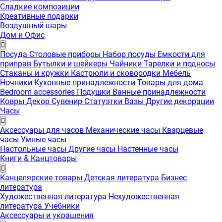
Сладкие композиции
Креативные подарки
Воздушный шары
Дом и Офис
Посуда
Столовые приборы
Набор посуды
Емкости для
приправ
Бутылки и шейкеры
Чайники
Тарелки и подносы
Стаканы и кружки
Кастрюли и сковородки
Мебель
Ночники
Кухонные принадлежности
Товары для дома
Bedroom accessories
Подушки
Ванные принадлежности
Ковры
Декор
Сувенир
Статуэтки
Вазы
Другие декорации
Часы
Аксессуары для часов
Механические часы
Кварцевые
часы
Умные часы
Настольные часы
Другие часы
Настенные часы
Книги & Канцтовары
Канцелярские товары
Детская литература
Бизнес
литература
Художественная литература
Нехудожественная
литература
Учебники
Аксессуары и украшения