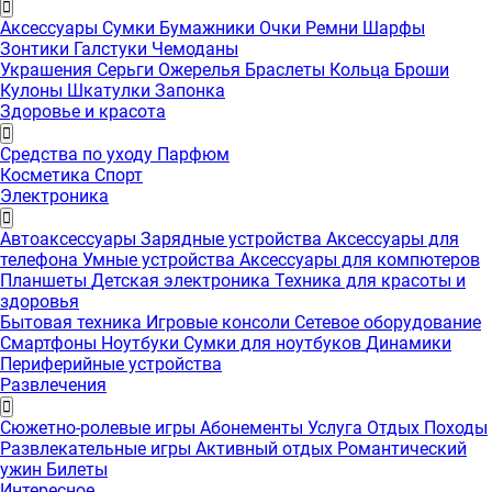
Аксессуары
Сумки
Бумажники
Очки
Ремни
Шарфы
Зонтики
Галстуки
Чемоданы
Украшения
Серьги
Ожерелья
Браслеты
Кольца
Броши
Кулоны
Шкатулки
Запонка
Здоровье и красота
Средства по уходу
Парфюм
Косметика
Спорт
Электроника
Автоаксессуары
Зарядные устройства
Аксессуары для
телефона
Умные устройства
Аксессуары для компютеров
Планшеты
Детская электроника
Техника для красоты и
здоровья
Бытовая техника
Игровые консоли
Сетевое оборудование
Смартфоны
Ноутбуки
Сумки для ноутбуков
Динамики
Периферийные устройства
Развлечения
Сюжетно-ролевые игры
Абонементы
Услуга
Отдых
Походы
Развлекательные игры
Активный отдых
Романтический
ужин
Билеты
Интересноe