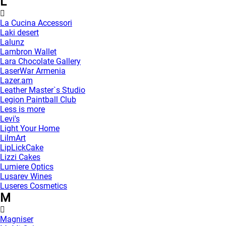
L
La Cucina Accessori
Laki desert
Lalunz
Lambron Wallet
Lara Chocolate Gallery
LaserWar Armenia
Lazer.am
Leather Master`s Studio
Legion Paintball Club
Less is more
Levi's
Light Your Home
LilmArt
LipLickCake
Lizzi Cakes
Lumiere Optics
Lusarev Wines
Luseres Cosmetics
M
Magniser