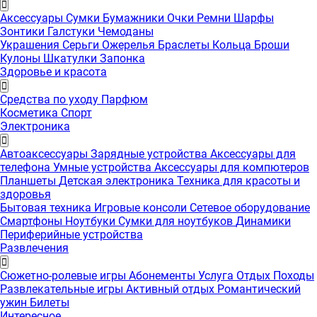
Аксессуары
Сумки
Бумажники
Очки
Ремни
Шарфы
Зонтики
Галстуки
Чемоданы
Украшения
Серьги
Ожерелья
Браслеты
Кольца
Броши
Кулоны
Шкатулки
Запонка
Здоровье и красота
Средства по уходу
Парфюм
Косметика
Спорт
Электроника
Автоаксессуары
Зарядные устройства
Аксессуары для
телефона
Умные устройства
Аксессуары для компютеров
Планшеты
Детская электроника
Техника для красоты и
здоровья
Бытовая техника
Игровые консоли
Сетевое оборудование
Смартфоны
Ноутбуки
Сумки для ноутбуков
Динамики
Периферийные устройства
Развлечения
Сюжетно-ролевые игры
Абонементы
Услуга
Отдых
Походы
Развлекательные игры
Активный отдых
Романтический
ужин
Билеты
Интересноe