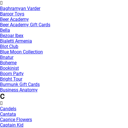
Baghramyan Varder
Baroor Toys
Beer Academy
Beer Academy Gift Cards
Bella
Bezoar Ibex
Bialetti Armenia
Blot Club
Blue Moon Collection
Bnatur
Boheme
Bookinist
Boom Party
Bright Tour
Burmunk Gift Cards
Business Anatomy
C
Candels
Cantata
Caprice Flowers
Captain Kid