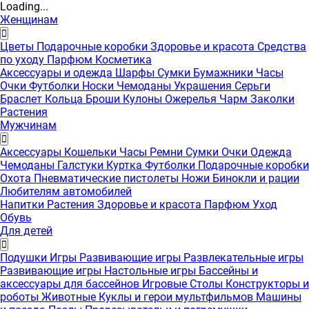
Loading...
Женщинам
Цветы
Подарочные коробки
Здоровье и красота
Средства
по уходу
Парфюм
Косметика
Аксессуары и одежда
Шарфы
Сумки
Бумажники
Часы
Очки
Футболки
Носки
Чемоданы
Украшения
Серьги
Браслет
Кольца
Броши
Кулоны
Ожерелья
Чарм
Заколки
Растения
Мужчинам
Аксессуары
Кошельки
Часы
Ремни
Сумки
Очки
Одежда
Чемоданы
Галстуки
Куртка
Футболки
Подарочные коробки
Охота
Пневматические пистолеты
Ножи
Бинокли и рации
Любителям автомобилей
Напитки
Растения
Здоровье и красота
Парфюм
Уход
Обувь
Для детей
Подушки
Игры
Развивающие игры
Развлекательные игры
Развивающие игры
Настольные игры
Бассейны и
аксессуары для бассейнов
Игровые Столы
Конструкторы и
роботы
Животные
Куклы и герои мультфильмов
Машины