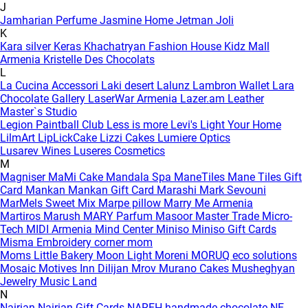
J
Jamharian Perfume
Jasmine Home
Jetman
Joli
K
Kara silver
Keras
Khachatryan Fashion House
Kidz Mall
Armenia
Kristelle Des Chocolats
L
La Cucina Accessori
Laki desert
Lalunz
Lambron Wallet
Lara
Chocolate Gallery
LaserWar Armenia
Lazer.am
Leather
Master`s Studio
Legion Paintball Club
Less is more
Levi's
Light Your Home
LilmArt
LipLickCake
Lizzi Cakes
Lumiere Optics
Lusarev Wines
Luseres Cosmetics
M
Magniser
MaMi Cake
Mandala Spa
ManeTiles
Mane Tiles Gift
Card
Mankan
Mankan Gift Card
Marashi
Mark Sevouni
MarMels Sweet Mix
Marpe pillow
Marry Me Armenia
Martiros
Marush
MARY Parfum
Masoor
Master Trade
Micro-
Tech
MIDI Armenia
Mind Center
Miniso
Miniso Gift Cards
Misma Embroidery corner
mom
Moms Little Bakery
Moon Light
Moreni
MORUQ eco solutions
Mosaic
Motives Inn Dilijan
Mrov
Murano Cakes
Musheghyan
Jewelry
Music Land
N
Nairian
Nairian Gift Cards
NAREH handmade chocolate
NE