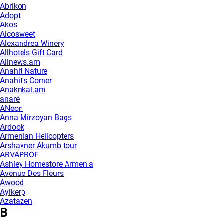
Abrikon
Adopt
Akos
Alcosweet
Alexandrea Winery
Allhotels Gift Card
Allnews.am
Anahit Nature
Anahit's Corner
Anaknkal.am
anaré
ANeon
Anna Mirzoyan Bags
Ardook
Armenian Helicopters
Arshavner Akumb tour
ARVAPROF
Ashley Homestore Armenia
Avenue Des Fleurs
Awood
Aylkerp
Azatazen
B