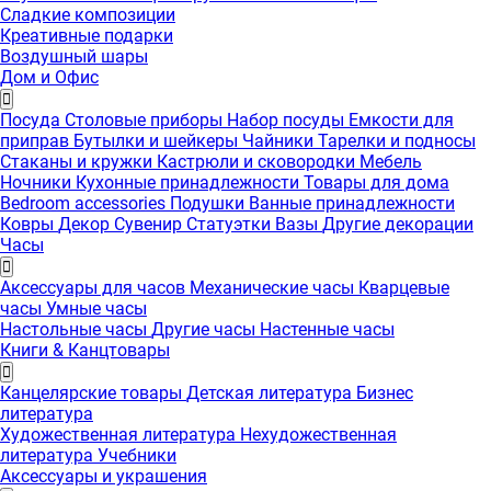
Сладкие композиции
Креативные подарки
Воздушный шары
Дом и Офис
Посуда
Столовые приборы
Набор посуды
Емкости для
приправ
Бутылки и шейкеры
Чайники
Тарелки и подносы
Стаканы и кружки
Кастрюли и сковородки
Мебель
Ночники
Кухонные принадлежности
Товары для дома
Bedroom accessories
Подушки
Ванные принадлежности
Ковры
Декор
Сувенир
Статуэтки
Вазы
Другие декорации
Часы
Аксессуары для часов
Механические часы
Кварцевые
часы
Умные часы
Настольные часы
Другие часы
Настенные часы
Книги & Канцтовары
Канцелярские товары
Детская литература
Бизнес
литература
Художественная литература
Нехудожественная
литература
Учебники
Аксессуары и украшения