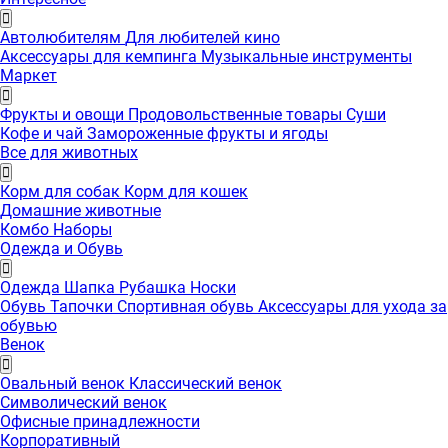
Автолюбителям
Для любителей кино
Аксессуары для кемпинга
Музыкальные инструменты
Маркет
Фрукты и овощи
Продовольственные товары
Суши
Кофе и чай
Замороженные фрукты и ягоды
Все для животных
Корм для собак
Корм для кошек
Домашние животные
Комбо Наборы
Одежда и Обувь
Одежда
Шапка
Рубашка
Носки
Обувь
Тапочки
Спортивная обувь
Аксессуары для ухода за
обувью
Венок
Овальный венок
Классический венок
Символический венок
Офисные принадлежности
Корпоративный