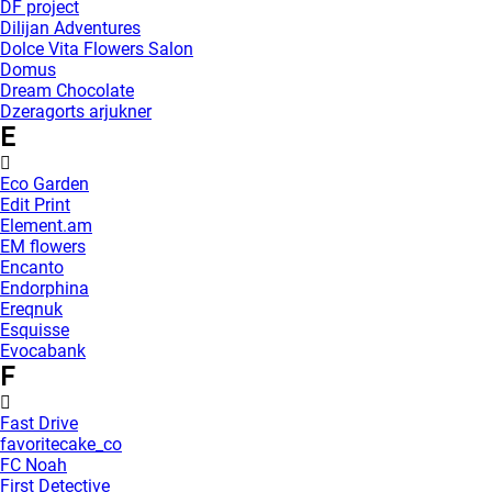
DF project
Dilijan Adventures
Dolce Vita Flowers Salon
Domus
Dream Chocolate
Dzeragorts arjukner
E
Eco Garden
Edit Print
Element.am
EM flowers
Encanto
Endorphina
Ereqnuk
Esquisse
Evocabank
F
Fast Drive
favoritecake_co
FC Noah
First Detective