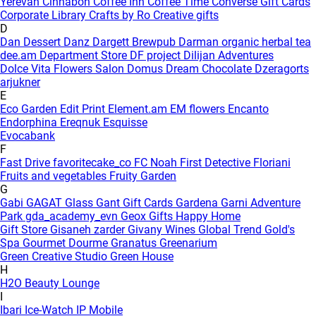
Yerevan
Cinnabon
Coffee Inn
Coffee Time
Converse Gift Cards
Corporate Library
Crafts by Ro
Creative gifts
D
Dan Dessert
Danz
Dargett Brewpub
Darman organic herbal tea
dee.am
Department Store
DF project
Dilijan Adventures
Dolce Vita Flowers Salon
Domus
Dream Chocolate
Dzeragorts
arjukner
E
Eco Garden
Edit Print
Element.am
EM flowers
Encanto
Endorphina
Ereqnuk
Esquisse
Evocabank
F
Fast Drive
favoritecake_co
FC Noah
First Detective
Floriani
Fruits and vegetables
Fruity Garden
G
Gabi
GAGAT Glass
Gant Gift Cards
Gardena
Garni Adventure
Park
gda_academy_evn
Geox
Gifts Happy Home
Gift Store
Gisaneh zarder
Givany Wines
Global Trend
Gold's
Spa
Gourmet Dourme
Granatus
Greenarium
Green Creative Studio
Green House
H
H2O Beauty Lounge
I
Ibari
Ice-Watch
IP Mobile