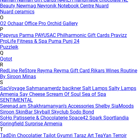
Beauty
Newmag
Neyronik
Notebook Centre
Nuard
Nuard ceramics
O
O2
Ochaar
Office Pro
Orchid Gallery
P
Papyrus
Parma
PAYUSAC
Philharmonic Gift Cards
Pravizz
ProLife Fitness & Spa
Puma
Punj 24
Puzzleik
Q
Qotot
R
RedLine
ReStore
Reyma
Reyma Gift Card
Rikars Wines
Routine
By Siroon Minas
S
SacVoyage
Sahmanamerdz bacikner
Salt Lamps
Salty Lamps
Armenia
Say Cheese
Scream Of Soul
Sea of Spa
SENTIMENTAL
Serenad.am
Shakhramanyan's Accessories
Shelby
SiaMoods
Siroon SkinBar
Skyball
Skyclub
Sodo Bond
SoHo Patisserie & Chocolaterie
Space42
Spark
Sportlandia
Springfield
Surprise Armenia
T
TadDin Chocolatier
Tailot Gyumri
Taraz Art
TeaYan
Terroir