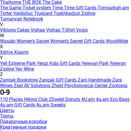
Thaihome
THE BOX
The Cake
The Game
Ticket system
Time
Time Gift Cards
Tomsarkgh.am
Torter Varduhuc
Truezard
Tsakhkadzor Zipline
Tumanyan Notebook
V
Viktoria Cakes
Vishap
Vishap T-Shirt
Vogis
W
Wasabi
Women's Secret
Women's Secret Gift Cards
WoodWide
X
Xdrive
Xiaomi
Y
Yell Extreme Park
Yeraz Kids Gift Cards
Yerevan Park
Yerevan
Zipline
Yev Wine
Z
Zangak Bookstore
Zangak Gift Cards
Zani Handmade
Zara
Wines
Zeal AV Solutions
Zhest Psychological Center
Zootopia
0-9
110 Places Hiking Club
2Sweet Donuts
4U.am
4u.am Eco Bags
4u.am Gift Cards
4u.am Sweets
Цветы
Торты
Подарочные коробки
Креативные подарки