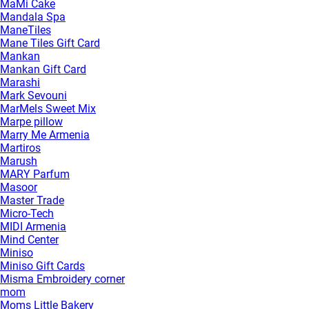
MaMi Cake
Mandala Spa
ManeTiles
Mane Tiles Gift Card
Mankan
Mankan Gift Card
Marashi
Mark Sevouni
MarMels Sweet Mix
Marpe pillow
Marry Me Armenia
Martiros
Marush
MARY Parfum
Masoor
Master Trade
Micro-Tech
MIDI Armenia
Mind Center
Miniso
Miniso Gift Cards
Misma Embroidery corner
mom
Moms Little Bakery