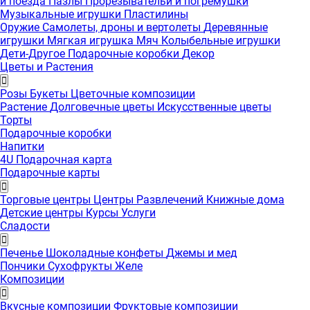
и поезда
Пазлы
Прорезывательи и погремушки
Музыкальные игрушки
Пластилины
Оружие
Самолеты, дроны и вертолеты
Деревянные
игрушки
Мягкая игрушка
Мяч
Колыбельные игрушки
Дети-Другое
Подарочные коробки
Декор
Цветы и Растения
Розы
Букеты
Цветочные композиции
Растение
Долговечные цветы
Искусственные цветы
Торты
Подарочные коробки
Напитки
4U Подарочная карта
Подарочные карты
Торговые центры
Центры Развлечений
Книжные дома
Детские центры
Курсы
Услуги
Сладости
Печенье
Шоколадные конфеты
Джемы и мед
Пончики
Сухофрукты
Желе
Композиции
Вкусные композиции
Фруктовые композиции