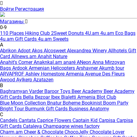
Войти
Регистрация
Магазины
0-9
110 Places Hiking Club
2Sweet Donuts
4U.am
4u.am Eco Bags
4u.am Gift Cards
4u.am Sweets
A
Abrikon
Adopt
Akos
Alcosweet
Alexandrea Winery
Allhotels Gift
Card
Allnews.am
Anahit Nature
Anahit's Corner
Anaknkal.am
anaré
ANeon
Anna Mirzoyan
Bags
Ardook
Armenian Helicopters
Arshavner Akumb tour
ARVAPROF
Ashley Homestore Armenia
Avenue Des Fleurs
Awood
Aylkerp
Azatazen
B
Baghramyan Varder
Baroor Toys
Beer Academy
Beer Academy
Gift Cards
Bella
Bezoar Ibex
Bialetti Armenia
Blot Club
Blue Moon Collection
Bnatur
Boheme
Bookinist
Boom Party
Bright Tour
Burmunk Gift Cards
Business Anatomy
C
Candels
Cantata
Caprice Flowers
Captain Kid
Carpisa
Carpisa
Gift Cards
Cataleya
Champagne wines factory
Charm.am
Cheer & Chocolate
ChocoJelly
Chocolate Lover