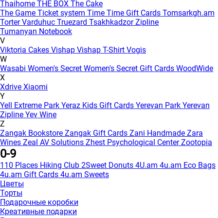
Thaihome
THE BOX
The Cake
The Game
Ticket system
Time
Time Gift Cards
Tomsarkgh.am
Torter Varduhuc
Truezard
Tsakhkadzor Zipline
Tumanyan Notebook
V
Viktoria Cakes
Vishap
Vishap T-Shirt
Vogis
W
Wasabi
Women's Secret
Women's Secret Gift Cards
WoodWide
X
Xdrive
Xiaomi
Y
Yell Extreme Park
Yeraz Kids Gift Cards
Yerevan Park
Yerevan
Zipline
Yev Wine
Z
Zangak Bookstore
Zangak Gift Cards
Zani Handmade
Zara
Wines
Zeal AV Solutions
Zhest Psychological Center
Zootopia
0-9
110 Places Hiking Club
2Sweet Donuts
4U.am
4u.am Eco Bags
4u.am Gift Cards
4u.am Sweets
Цветы
Торты
Подарочные коробки
Креативные подарки