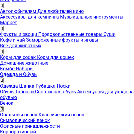
Автолюбителям
Для любителей кино
Аксессуары для кемпинга
Музыкальные инструменты
Маркет
Фрукты и овощи
Продовольственные товары
Суши
Кофе и чай
Замороженные фрукты и ягоды
Все для животных
Корм для собак
Корм для кошек
Домашние животные
Комбо Наборы
Одежда и Обувь
Одежда
Шапка
Рубашка
Носки
Обувь
Тапочки
Спортивная обувь
Аксессуары для ухода за
обувью
Венок
Овальный венок
Классический венок
Символический венок
Офисные принадлежности
Корпоративный