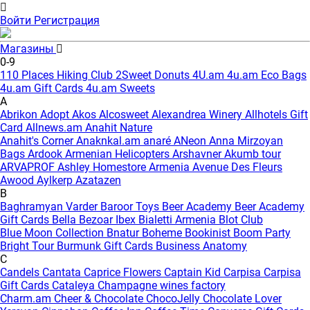
Войти
Регистрация
Магазины
0-9
110 Places Hiking Club
2Sweet Donuts
4U.am
4u.am Eco Bags
4u.am Gift Cards
4u.am Sweets
A
Abrikon
Adopt
Akos
Alcosweet
Alexandrea Winery
Allhotels Gift
Card
Allnews.am
Anahit Nature
Anahit's Corner
Anaknkal.am
anaré
ANeon
Anna Mirzoyan
Bags
Ardook
Armenian Helicopters
Arshavner Akumb tour
ARVAPROF
Ashley Homestore Armenia
Avenue Des Fleurs
Awood
Aylkerp
Azatazen
B
Baghramyan Varder
Baroor Toys
Beer Academy
Beer Academy
Gift Cards
Bella
Bezoar Ibex
Bialetti Armenia
Blot Club
Blue Moon Collection
Bnatur
Boheme
Bookinist
Boom Party
Bright Tour
Burmunk Gift Cards
Business Anatomy
C
Candels
Cantata
Caprice Flowers
Captain Kid
Carpisa
Carpisa
Gift Cards
Cataleya
Champagne wines factory
Charm.am
Cheer & Chocolate
ChocoJelly
Chocolate Lover