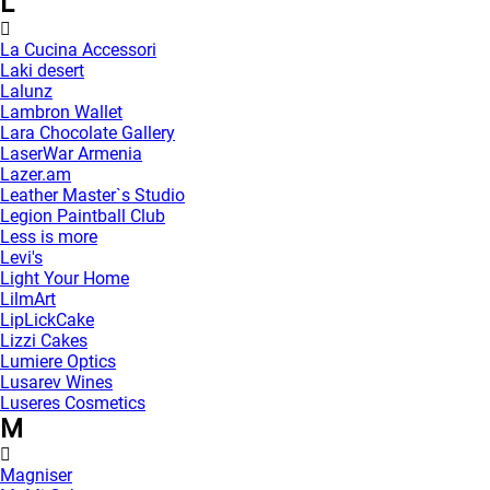
L
La Cucina Accessori
Laki desert
Lalunz
Lambron Wallet
Lara Chocolate Gallery
LaserWar Armenia
Lazer.am
Leather Master`s Studio
Legion Paintball Club
Less is more
Levi's
Light Your Home
LilmArt
LipLickCake
Lizzi Cakes
Lumiere Optics
Lusarev Wines
Luseres Cosmetics
M
Magniser