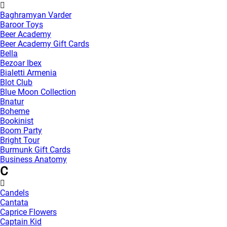
Baghramyan Varder
Baroor Toys
Beer Academy
Beer Academy Gift Cards
Bella
Bezoar Ibex
Bialetti Armenia
Blot Club
Blue Moon Collection
Bnatur
Boheme
Bookinist
Boom Party
Bright Tour
Burmunk Gift Cards
Business Anatomy
C
Candels
Cantata
Caprice Flowers
Captain Kid