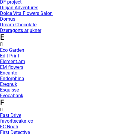
DF project
Dilijan Adventures
Dolce Vita Flowers Salon
Domus
Dream Chocolate
Dzeragorts arjukner
E
Eco Garden
Edit Print
Element.am
EM flowers
Encanto
Endorphina
Ereqnuk
Esquisse
Evocabank
F
Fast Drive
favoritecake_co
FC Noah
First Detective