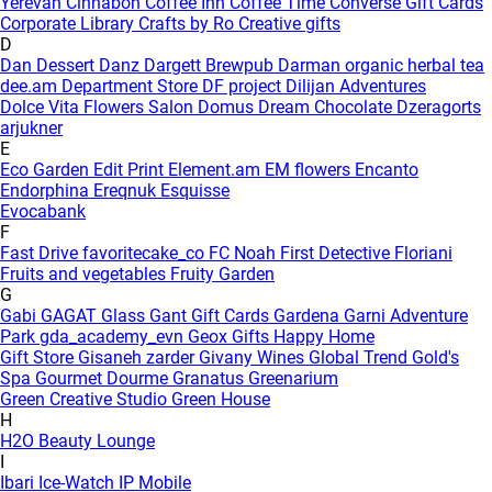
Yerevan
Cinnabon
Coffee Inn
Coffee Time
Converse Gift Cards
Corporate Library
Crafts by Ro
Creative gifts
D
Dan Dessert
Danz
Dargett Brewpub
Darman organic herbal tea
dee.am
Department Store
DF project
Dilijan Adventures
Dolce Vita Flowers Salon
Domus
Dream Chocolate
Dzeragorts
arjukner
E
Eco Garden
Edit Print
Element.am
EM flowers
Encanto
Endorphina
Ereqnuk
Esquisse
Evocabank
F
Fast Drive
favoritecake_co
FC Noah
First Detective
Floriani
Fruits and vegetables
Fruity Garden
G
Gabi
GAGAT Glass
Gant Gift Cards
Gardena
Garni Adventure
Park
gda_academy_evn
Geox
Gifts Happy Home
Gift Store
Gisaneh zarder
Givany Wines
Global Trend
Gold's
Spa
Gourmet Dourme
Granatus
Greenarium
Green Creative Studio
Green House
H
H2O Beauty Lounge
I
Ibari
Ice-Watch
IP Mobile