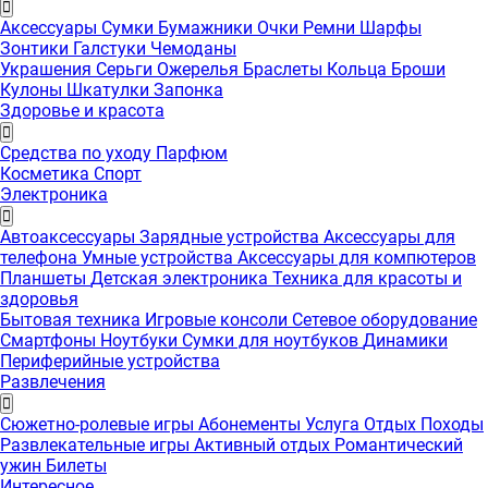
Аксессуары
Сумки
Бумажники
Очки
Ремни
Шарфы
Зонтики
Галстуки
Чемоданы
Украшения
Серьги
Ожерелья
Браслеты
Кольца
Броши
Кулоны
Шкатулки
Запонка
Здоровье и красота
Средства по уходу
Парфюм
Косметика
Спорт
Электроника
Автоаксессуары
Зарядные устройства
Аксессуары для
телефона
Умные устройства
Аксессуары для компютеров
Планшеты
Детская электроника
Техника для красоты и
здоровья
Бытовая техника
Игровые консоли
Сетевое оборудование
Смартфоны
Ноутбуки
Сумки для ноутбуков
Динамики
Периферийные устройства
Развлечения
Сюжетно-ролевые игры
Абонементы
Услуга
Отдых
Походы
Развлекательные игры
Активный отдых
Романтический
ужин
Билеты
Интересноe