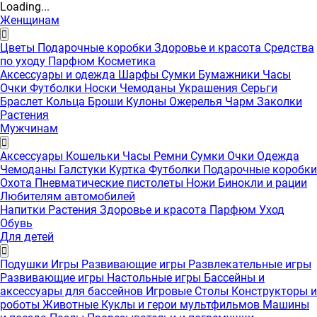
Loading...
Женщинам
Цветы
Подарочные коробки
Здоровье и красота
Средства
по уходу
Парфюм
Косметика
Аксессуары и одежда
Шарфы
Сумки
Бумажники
Часы
Очки
Футболки
Носки
Чемоданы
Украшения
Серьги
Браслет
Кольца
Броши
Кулоны
Ожерелья
Чарм
Заколки
Растения
Мужчинам
Аксессуары
Кошельки
Часы
Ремни
Сумки
Очки
Одежда
Чемоданы
Галстуки
Куртка
Футболки
Подарочные коробки
Охота
Пневматические пистолеты
Ножи
Бинокли и рации
Любителям автомобилей
Напитки
Растения
Здоровье и красота
Парфюм
Уход
Обувь
Для детей
Подушки
Игры
Развивающие игры
Развлекательные игры
Развивающие игры
Настольные игры
Бассейны и
аксессуары для бассейнов
Игровые Столы
Конструкторы и
роботы
Животные
Куклы и герои мультфильмов
Машины