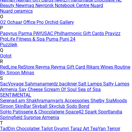
Beauty
Newmag
Neyronik
Notebook Centre
Nuard
Nuard ceramics
O
O2
Ochaar
Office Pro
Orchid Gallery
P
Papyrus
Parma
PAYUSAC
Philharmonic Gift Cards
Pravizz
ProLife Fitness & Spa
Puma
Punj 24
Puzzleik
Q
Qotot
R
RedLine
ReStore
Reyma
Reyma Gift Card
Rikars Wines
Routine
By Siroon Minas
S
SacVoyage
Sahmanamerdz bacikner
Salt Lamps
Salty Lamps
Armenia
Say Cheese
Scream Of Soul
Sea of Spa
SENTIMENTAL
Serenad.am
Shakhramanyan's Accessories
Shelby
SiaMoods
Siroon SkinBar
Skyball
Skyclub
Sodo Bond
SoHo Patisserie & Chocolaterie
Space42
Spark
Sportlandia
Springfield
Surprise Armenia
T
TadDin Chocolatier
Tailot Gyumri
Taraz Art
TeaYan
Terroir