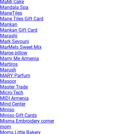
MaMi Cake
Mandala Spa
ManeTiles
Mane Tiles Gift Card
Mankan
Mankan Gift Card
Marashi
Mark Sevouni
MarMels Sweet Mix
Marpe pillow
Marry Me Armenia
Martiros
Marush
MARY Parfum
Masoor
Master Trade
Micro-Tech
MIDI Armenia
Mind Center
Miniso
Miniso Gift Cards
Misma Embroidery corner
mom
Moms Little Bakery