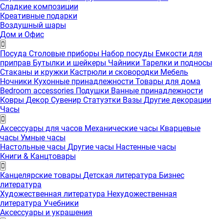
Сладкие композиции
Креативные подарки
Воздушный шары
Дом и Офис
Посуда
Столовые приборы
Набор посуды
Емкости для
приправ
Бутылки и шейкеры
Чайники
Тарелки и подносы
Стаканы и кружки
Кастрюли и сковородки
Мебель
Ночники
Кухонные принадлежности
Товары для дома
Bedroom accessories
Подушки
Ванные принадлежности
Ковры
Декор
Сувенир
Статуэтки
Вазы
Другие декорации
Часы
Аксессуары для часов
Механические часы
Кварцевые
часы
Умные часы
Настольные часы
Другие часы
Настенные часы
Книги & Канцтовары
Канцелярские товары
Детская литература
Бизнес
литература
Художественная литература
Нехудожественная
литература
Учебники
Аксессуары и украшения