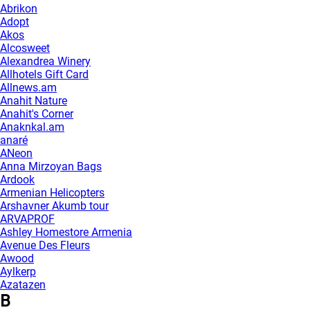
Abrikon
Adopt
Akos
Alcosweet
Alexandrea Winery
Allhotels Gift Card
Allnews.am
Anahit Nature
Anahit's Corner
Anaknkal.am
anaré
ANeon
Anna Mirzoyan Bags
Ardook
Armenian Helicopters
Arshavner Akumb tour
ARVAPROF
Ashley Homestore Armenia
Avenue Des Fleurs
Awood
Aylkerp
Azatazen
B