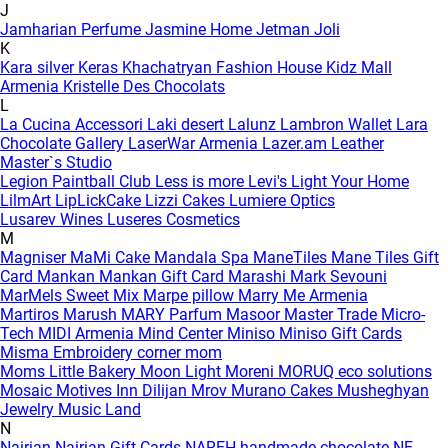
J
Jamharian Perfume
Jasmine Home
Jetman
Joli
K
Kara silver
Keras
Khachatryan Fashion House
Kidz Mall
Armenia
Kristelle Des Chocolats
L
La Cucina Accessori
Laki desert
Lalunz
Lambron Wallet
Lara
Chocolate Gallery
LaserWar Armenia
Lazer.am
Leather
Master`s Studio
Legion Paintball Club
Less is more
Levi's
Light Your Home
LilmArt
LipLickCake
Lizzi Cakes
Lumiere Optics
Lusarev Wines
Luseres Cosmetics
M
Magniser
MaMi Cake
Mandala Spa
ManeTiles
Mane Tiles Gift
Card
Mankan
Mankan Gift Card
Marashi
Mark Sevouni
MarMels Sweet Mix
Marpe pillow
Marry Me Armenia
Martiros
Marush
MARY Parfum
Masoor
Master Trade
Micro-
Tech
MIDI Armenia
Mind Center
Miniso
Miniso Gift Cards
Misma Embroidery corner
mom
Moms Little Bakery
Moon Light
Moreni
MORUQ eco solutions
Mosaic
Motives Inn Dilijan
Mrov
Murano Cakes
Musheghyan
Jewelry
Music Land
N
Nairian
Nairian Gift Cards
NAREH handmade chocolate
NE