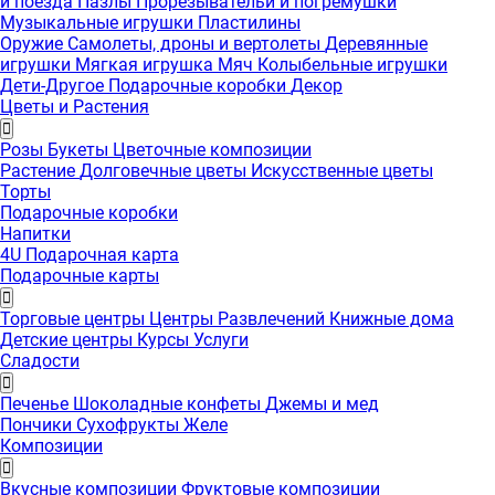
и поезда
Пазлы
Прорезывательи и погремушки
Музыкальные игрушки
Пластилины
Оружие
Самолеты, дроны и вертолеты
Деревянные
игрушки
Мягкая игрушка
Мяч
Колыбельные игрушки
Дети-Другое
Подарочные коробки
Декор
Цветы и Растения
Розы
Букеты
Цветочные композиции
Растение
Долговечные цветы
Искусственные цветы
Торты
Подарочные коробки
Напитки
4U Подарочная карта
Подарочные карты
Торговые центры
Центры Развлечений
Книжные дома
Детские центры
Курсы
Услуги
Сладости
Печенье
Шоколадные конфеты
Джемы и мед
Пончики
Сухофрукты
Желе
Композиции
Вкусные композиции
Фруктовые композиции