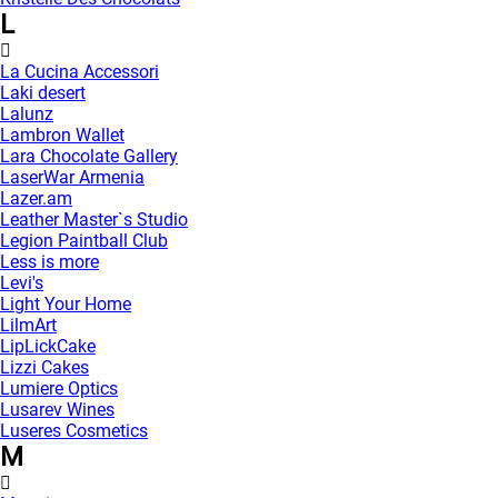
L
La Cucina Accessori
Laki desert
Lalunz
Lambron Wallet
Lara Chocolate Gallery
LaserWar Armenia
Lazer.am
Leather Master`s Studio
Legion Paintball Club
Less is more
Levi's
Light Your Home
LilmArt
LipLickCake
Lizzi Cakes
Lumiere Optics
Lusarev Wines
Luseres Cosmetics
M