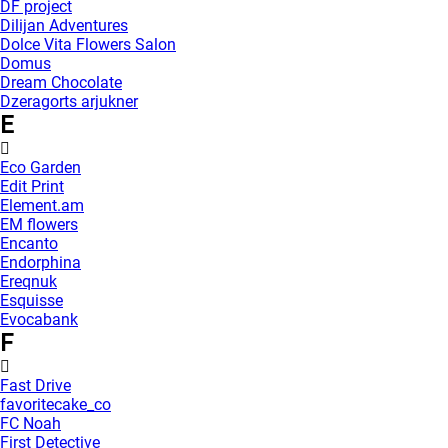
DF project
Dilijan Adventures
Dolce Vita Flowers Salon
Domus
Dream Chocolate
Dzeragorts arjukner
E
Eco Garden
Edit Print
Element.am
EM flowers
Encanto
Endorphina
Ereqnuk
Esquisse
Evocabank
F
Fast Drive
favoritecake_co
FC Noah
First Detective