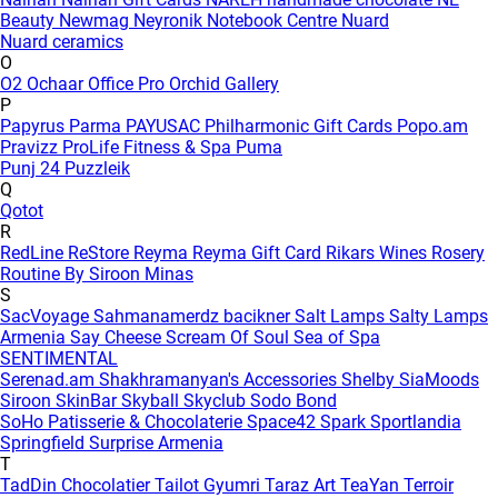
Beauty
Newmag
Neyronik
Notebook Centre
Nuard
Nuard ceramics
O
O2
Ochaar
Office Pro
Orchid Gallery
P
Papyrus
Parma
PAYUSAC
Philharmonic Gift Cards
Popo.am
Pravizz
ProLife Fitness & Spa
Puma
Punj 24
Puzzleik
Q
Qotot
R
RedLine
ReStore
Reyma
Reyma Gift Card
Rikars Wines
Rosery
Routine By Siroon Minas
S
SacVoyage
Sahmanamerdz bacikner
Salt Lamps
Salty Lamps
Armenia
Say Cheese
Scream Of Soul
Sea of Spa
SENTIMENTAL
Serenad.am
Shakhramanyan's Accessories
Shelby
SiaMoods
Siroon SkinBar
Skyball
Skyclub
Sodo Bond
SoHo Patisserie & Chocolaterie
Space42
Spark
Sportlandia
Springfield
Surprise Armenia
T
TadDin Chocolatier
Tailot Gyumri
Taraz Art
TeaYan
Terroir