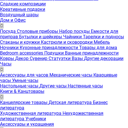
Сладкие композиции
Креативные подарки
Воздушный шары
Дом и Офис
Посуда
Столовые приборы
Набор посуды
Емкости для
приправ
Бутылки и шейкеры
Чайники
Тарелки и подносы
Стаканы и кружки
Кастрюли и сковородки
Мебель
Ночники
Кухонные принадлежности
Товары для дома
Bedroom accessories
Подушки
Ванные принадлежности
Ковры
Декор
Сувенир
Статуэтки
Вазы
Другие декорации
Часы
Аксессуары для часов
Механические часы
Кварцевые
часы
Умные часы
Настольные часы
Другие часы
Настенные часы
Книги & Канцтовары
Канцелярские товары
Детская литература
Бизнес
литература
Художественная литература
Нехудожественная
литература
Учебники
Аксессуары и украшения