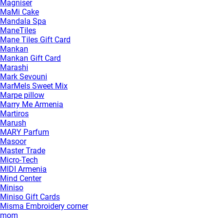
Magniser
MaMi Cake
Mandala Spa
ManeTiles
Mane Tiles Gift Card
Mankan
Mankan Gift Card
Marashi
Mark Sevouni
MarMels Sweet Mix
Marpe pillow
Marry Me Armenia
Martiros
Marush
MARY Parfum
Masoor
Master Trade
Micro-Tech
MIDI Armenia
Mind Center
Miniso
Miniso Gift Cards
Misma Embroidery corner
mom