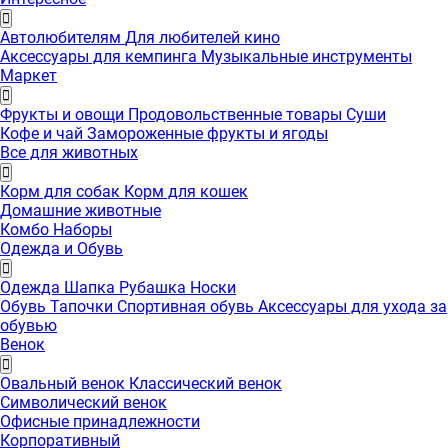
Автолюбителям
Для любителей кино
Аксессуары для кемпинга
Музыкальные инструменты
Маркет
Фрукты и овощи
Продовольственные товары
Суши
Кофе и чай
Замороженные фрукты и ягоды
Все для животных
Корм для собак
Корм для кошек
Домашние животные
Комбо Наборы
Одежда и Обувь
Одежда
Шапка
Рубашка
Носки
Обувь
Тапочки
Спортивная обувь
Аксессуары для ухода за
обувью
Венок
Овальный венок
Классический венок
Символический венок
Офисные принадлежности
Корпоративный