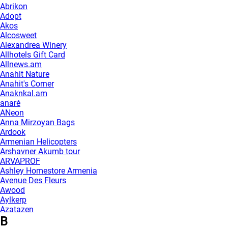
Abrikon
Adopt
Akos
Alcosweet
Alexandrea Winery
Allhotels Gift Card
Allnews.am
Anahit Nature
Anahit's Corner
Anaknkal.am
anaré
ANeon
Anna Mirzoyan Bags
Ardook
Armenian Helicopters
Arshavner Akumb tour
ARVAPROF
Ashley Homestore Armenia
Avenue Des Fleurs
Awood
Aylkerp
Azatazen
B