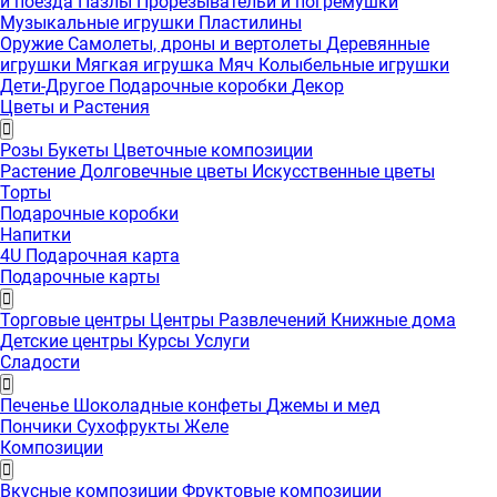
и поезда
Пазлы
Прорезывательи и погремушки
Музыкальные игрушки
Пластилины
Оружие
Самолеты, дроны и вертолеты
Деревянные
игрушки
Мягкая игрушка
Мяч
Колыбельные игрушки
Дети-Другое
Подарочные коробки
Декор
Цветы и Растения
Розы
Букеты
Цветочные композиции
Растение
Долговечные цветы
Искусственные цветы
Торты
Подарочные коробки
Напитки
4U Подарочная карта
Подарочные карты
Торговые центры
Центры Развлечений
Книжные дома
Детские центры
Курсы
Услуги
Сладости
Печенье
Шоколадные конфеты
Джемы и мед
Пончики
Сухофрукты
Желе
Композиции
Вкусные композиции
Фруктовые композиции