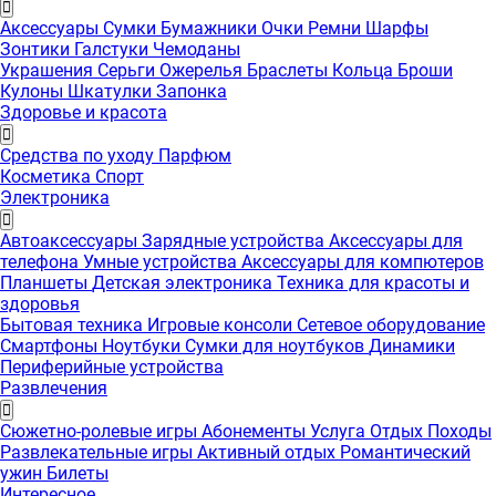
Аксессуары
Сумки
Бумажники
Очки
Ремни
Шарфы
Зонтики
Галстуки
Чемоданы
Украшения
Серьги
Ожерелья
Браслеты
Кольца
Броши
Кулоны
Шкатулки
Запонка
Здоровье и красота
Средства по уходу
Парфюм
Косметика
Спорт
Электроника
Автоаксессуары
Зарядные устройства
Аксессуары для
телефона
Умные устройства
Аксессуары для компютеров
Планшеты
Детская электроника
Техника для красоты и
здоровья
Бытовая техника
Игровые консоли
Сетевое оборудование
Смартфоны
Ноутбуки
Сумки для ноутбуков
Динамики
Периферийные устройства
Развлечения
Сюжетно-ролевые игры
Абонементы
Услуга
Отдых
Походы
Развлекательные игры
Активный отдых
Романтический
ужин
Билеты
Интересноe