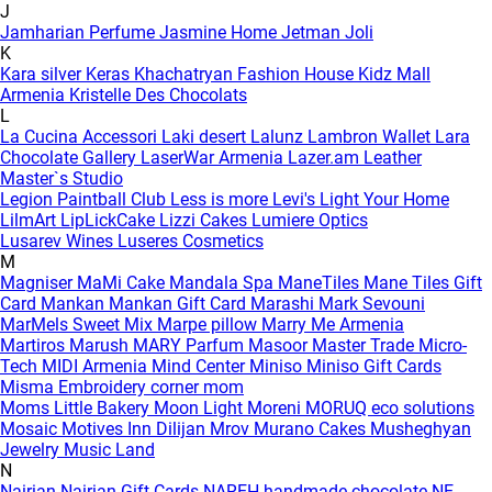
J
Jamharian Perfume
Jasmine Home
Jetman
Joli
K
Kara silver
Keras
Khachatryan Fashion House
Kidz Mall
Armenia
Kristelle Des Chocolats
L
La Cucina Accessori
Laki desert
Lalunz
Lambron Wallet
Lara
Chocolate Gallery
LaserWar Armenia
Lazer.am
Leather
Master`s Studio
Legion Paintball Club
Less is more
Levi's
Light Your Home
LilmArt
LipLickCake
Lizzi Cakes
Lumiere Optics
Lusarev Wines
Luseres Cosmetics
M
Magniser
MaMi Cake
Mandala Spa
ManeTiles
Mane Tiles Gift
Card
Mankan
Mankan Gift Card
Marashi
Mark Sevouni
MarMels Sweet Mix
Marpe pillow
Marry Me Armenia
Martiros
Marush
MARY Parfum
Masoor
Master Trade
Micro-
Tech
MIDI Armenia
Mind Center
Miniso
Miniso Gift Cards
Misma Embroidery corner
mom
Moms Little Bakery
Moon Light
Moreni
MORUQ eco solutions
Mosaic
Motives Inn Dilijan
Mrov
Murano Cakes
Musheghyan
Jewelry
Music Land
N
Nairian
Nairian Gift Cards
NAREH handmade chocolate
NE