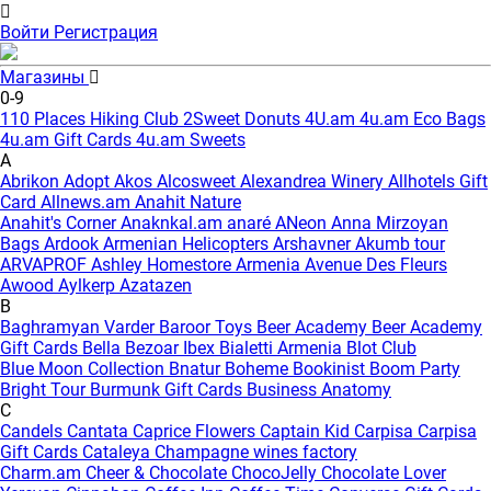
Войти
Регистрация
Магазины
0-9
110 Places Hiking Club
2Sweet Donuts
4U.am
4u.am Eco Bags
4u.am Gift Cards
4u.am Sweets
A
Abrikon
Adopt
Akos
Alcosweet
Alexandrea Winery
Allhotels Gift
Card
Allnews.am
Anahit Nature
Anahit's Corner
Anaknkal.am
anaré
ANeon
Anna Mirzoyan
Bags
Ardook
Armenian Helicopters
Arshavner Akumb tour
ARVAPROF
Ashley Homestore Armenia
Avenue Des Fleurs
Awood
Aylkerp
Azatazen
B
Baghramyan Varder
Baroor Toys
Beer Academy
Beer Academy
Gift Cards
Bella
Bezoar Ibex
Bialetti Armenia
Blot Club
Blue Moon Collection
Bnatur
Boheme
Bookinist
Boom Party
Bright Tour
Burmunk Gift Cards
Business Anatomy
C
Candels
Cantata
Caprice Flowers
Captain Kid
Carpisa
Carpisa
Gift Cards
Cataleya
Champagne wines factory
Charm.am
Cheer & Chocolate
ChocoJelly
Chocolate Lover