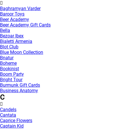
Baghramyan Varder
Baroor Toys
Beer Academy
Beer Academy Gift Cards
Bella
Bezoar Ibex
Bialetti Armenia
Blot Club
Blue Moon Collection
Bnatur
Boheme
Bookinist
Boom Party
Bright Tour
Burmunk Gift Cards
Business Anatomy
C
Candels
Cantata
Caprice Flowers
Captain Kid