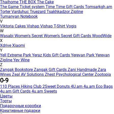
Thaihome
THE BOX
The Cake
The Game
Ticket system
Time
Time Gift Cards
Tomsarkgh.am
Torter Varduhuc
Truezard
Tsakhkadzor Zipline
Tumanyan Notebook
V
Viktoria Cakes
Vishap
Vishap T-Shirt
Vogis
W
Wasabi
Women's Secret
Women's Secret Gift Cards
WoodWide
X
Xdrive
Xiaomi
Y
Yell Extreme Park
Yeraz Kids Gift Cards
Yerevan Park
Yerevan
Zipline
Yev Wine
Z
Zangak Bookstore
Zangak Gift Cards
Zani Handmade
Zara
Wines
Zeal AV Solutions
Zhest Psychological Center
Zootopia
0-9
110 Places Hiking Club
2Sweet Donuts
4U.am
4u.am Eco Bags
4u.am Gift Cards
4u.am Sweets
Цветы
Торты
Подарочные коробки
Креативные подарки