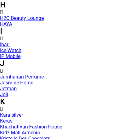
H
H2O Beauty Lounge
HAYA
I
Ibari
Ice-Watch
IP Mobile
J
Jamharian Perfume
Jasmine Home
Jetman
Joli
K
Kara silver
Keras
Khachatryan Fashion House
Kidz Mall Armenia
Kristelle Des Chocolats