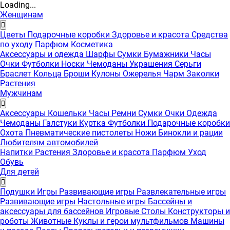
Loading...
Женщинам
Цветы
Подарочные коробки
Здоровье и красота
Средства
по уходу
Парфюм
Косметика
Аксессуары и одежда
Шарфы
Сумки
Бумажники
Часы
Очки
Футболки
Носки
Чемоданы
Украшения
Серьги
Браслет
Кольца
Броши
Кулоны
Ожерелья
Чарм
Заколки
Растения
Мужчинам
Аксессуары
Кошельки
Часы
Ремни
Сумки
Очки
Одежда
Чемоданы
Галстуки
Куртка
Футболки
Подарочные коробки
Охота
Пневматические пистолеты
Ножи
Бинокли и рации
Любителям автомобилей
Напитки
Растения
Здоровье и красота
Парфюм
Уход
Обувь
Для детей
Подушки
Игры
Развивающие игры
Развлекательные игры
Развивающие игры
Настольные игры
Бассейны и
аксессуары для бассейнов
Игровые Столы
Конструкторы и
роботы
Животные
Куклы и герои мультфильмов
Машины