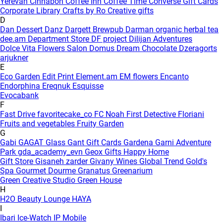
Yerevan
Cinnabon
Coffee Inn
Coffee Time
Converse Gift Cards
Corporate Library
Crafts by Ro
Creative gifts
D
Dan Dessert
Danz
Dargett Brewpub
Darman organic herbal tea
dee.am
Department Store
DF project
Dilijan Adventures
Dolce Vita Flowers Salon
Domus
Dream Chocolate
Dzeragorts
arjukner
E
Eco Garden
Edit Print
Element.am
EM flowers
Encanto
Endorphina
Ereqnuk
Esquisse
Evocabank
F
Fast Drive
favoritecake_co
FC Noah
First Detective
Floriani
Fruits and vegetables
Fruity Garden
G
Gabi
GAGAT Glass
Gant Gift Cards
Gardena
Garni Adventure
Park
gda_academy_evn
Geox
Gifts Happy Home
Gift Store
Gisaneh zarder
Givany Wines
Global Trend
Gold's
Spa
Gourmet Dourme
Granatus
Greenarium
Green Creative Studio
Green House
H
H2O Beauty Lounge
HAYA
I
Ibari
Ice-Watch
IP Mobile