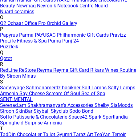
Beauty
Newmag
Neyronik
Notebook Centre
Nuard
Nuard ceramics
O
O2
Ochaar
Office Pro
Orchid Gallery
P
Papyrus
Parma
PAYUSAC
Philharmonic Gift Cards
Pravizz
ProLife Fitness & Spa
Puma
Punj 24
Puzzleik
Q
Qotot
R
RedLine
ReStore
Reyma
Reyma Gift Card
Rikars Wines
Routine
By Siroon Minas
S
SacVoyage
Sahmanamerdz bacikner
Salt Lamps
Salty Lamps
Armenia
Say Cheese
Scream Of Soul
Sea of Spa
SENTIMENTAL
Serenad.am
Shakhramanyan's Accessories
Shelby
SiaMoods
Siroon SkinBar
Skyball
Skyclub
Sodo Bond
SoHo Patisserie & Chocolaterie
Space42
Spark
Sportlandia
Springfield
Surprise Armenia
T
TadDin Chocolatier
Tailot Gyumri
Taraz Art
TeaYan
Terroir