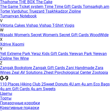
Thaihome
THE BOX
The Cake
The Game
Ticket system
Time
Time Gift Cards
Tomsarkgh.am
Torter Varduhuc
Truezard
Tsakhkadzor Zipline
Tumanyan Notebook
V
Viktoria Cakes
Vishap
Vishap T-Shirt
Vogis
W
Wasabi
Women's Secret
Women's Secret Gift Cards
WoodWide
X
Xdrive
Xiaomi
Y
Yell Extreme Park
Yeraz Kids Gift Cards
Yerevan Park
Yerevan
Zipline
Yev Wine
Z
Zangak Bookstore
Zangak Gift Cards
Zani Handmade
Zara
Wines
Zeal AV Solutions
Zhest Psychological Center
Zootopia
0-9
110 Places Hiking Club
2Sweet Donuts
4U.am
4u.am Eco Bags
4u.am Gift Cards
4u.am Sweets
Цветы
Торты
Подарочные коробки
Креативные подарки