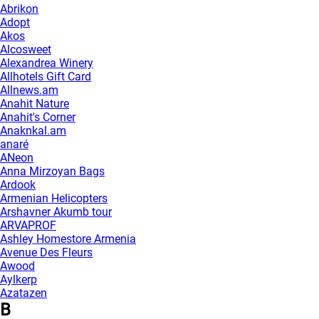
Abrikon
Adopt
Akos
Alcosweet
Alexandrea Winery
Allhotels Gift Card
Allnews.am
Anahit Nature
Anahit's Corner
Anaknkal.am
anaré
ANeon
Anna Mirzoyan Bags
Ardook
Armenian Helicopters
Arshavner Akumb tour
ARVAPROF
Ashley Homestore Armenia
Avenue Des Fleurs
Awood
Aylkerp
Azatazen
B