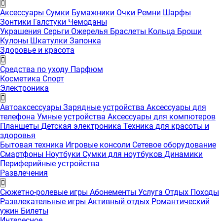
Аксессуары
Сумки
Бумажники
Очки
Ремни
Шарфы
Зонтики
Галстуки
Чемоданы
Украшения
Серьги
Ожерелья
Браслеты
Кольца
Броши
Кулоны
Шкатулки
Запонка
Здоровье и красота
Средства по уходу
Парфюм
Косметика
Спорт
Электроника
Автоаксессуары
Зарядные устройства
Аксессуары для
телефона
Умные устройства
Аксессуары для компютеров
Планшеты
Детская электроника
Техника для красоты и
здоровья
Бытовая техника
Игровые консоли
Сетевое оборудование
Смартфоны
Ноутбуки
Сумки для ноутбуков
Динамики
Периферийные устройства
Развлечения
Сюжетно-ролевые игры
Абонементы
Услуга
Отдых
Походы
Развлекательные игры
Активный отдых
Романтический
ужин
Билеты
Интересноe