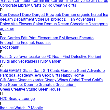
Yerevan
Cinnabon
Coffee Inn
Coffee Time
Converse Gift Cards
Corporate Library
Crafts by Ro
Creative gifts
D
Dan Dessert
Danz
Dargett Brewpub
Darman organic herbal tea
dee.am
Department Store
DF project
Dilijan Adventures
Dolce Vita Flowers Salon
Domus
Dream Chocolate
Dzeragorts
arjukner
E
Eco Garden
Edit Print
Element.am
EM flowers
Encanto
Endorphina
Ereqnuk
Esquisse
Evocabank
F
Fast Drive
favoritecake_co
FC Noah
First Detective
Floriani
Fruits and vegetables
Fruity Garden
G
Gabi
GAGAT Glass
Gant Gift Cards
Gardena
Garni Adventure
Park
gda_academy_evn
Geox
Gifts Happy Home
Gift Store
Gisaneh zarder
Givany Wines
Global Trend
Gold's
Spa
Gourmet Dourme
Granatus
Greenarium
Green Creative Studio
Green House
H
H2O Beauty Lounge
I
Ibari
Ice-Watch
IP Mobile