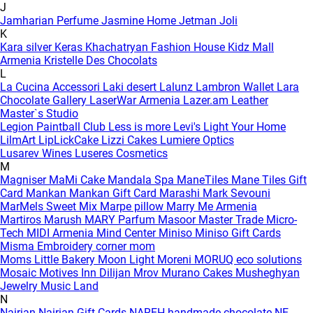
J
Jamharian Perfume
Jasmine Home
Jetman
Joli
K
Kara silver
Keras
Khachatryan Fashion House
Kidz Mall
Armenia
Kristelle Des Chocolats
L
La Cucina Accessori
Laki desert
Lalunz
Lambron Wallet
Lara
Chocolate Gallery
LaserWar Armenia
Lazer.am
Leather
Master`s Studio
Legion Paintball Club
Less is more
Levi's
Light Your Home
LilmArt
LipLickCake
Lizzi Cakes
Lumiere Optics
Lusarev Wines
Luseres Cosmetics
M
Magniser
MaMi Cake
Mandala Spa
ManeTiles
Mane Tiles Gift
Card
Mankan
Mankan Gift Card
Marashi
Mark Sevouni
MarMels Sweet Mix
Marpe pillow
Marry Me Armenia
Martiros
Marush
MARY Parfum
Masoor
Master Trade
Micro-
Tech
MIDI Armenia
Mind Center
Miniso
Miniso Gift Cards
Misma Embroidery corner
mom
Moms Little Bakery
Moon Light
Moreni
MORUQ eco solutions
Mosaic
Motives Inn Dilijan
Mrov
Murano Cakes
Musheghyan
Jewelry
Music Land
N
Nairian
Nairian Gift Cards
NAREH handmade chocolate
NE