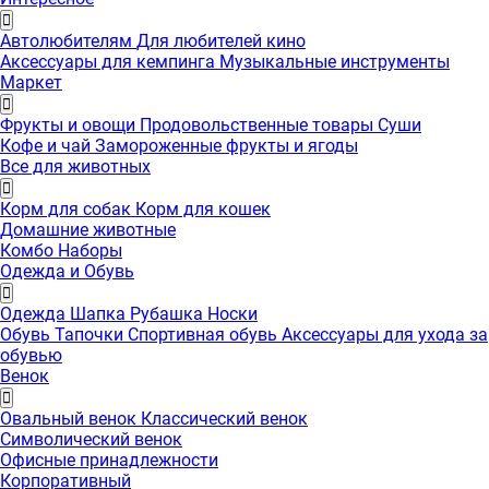
Автолюбителям
Для любителей кино
Аксессуары для кемпинга
Музыкальные инструменты
Маркет
Фрукты и овощи
Продовольственные товары
Суши
Кофе и чай
Замороженные фрукты и ягоды
Все для животных
Корм для собак
Корм для кошек
Домашние животные
Комбо Наборы
Одежда и Обувь
Одежда
Шапка
Рубашка
Носки
Обувь
Тапочки
Спортивная обувь
Аксессуары для ухода за
обувью
Венок
Овальный венок
Классический венок
Символический венок
Офисные принадлежности
Корпоративный