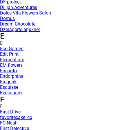
DF project
Dilijan Adventures
Dolce Vita Flowers Salon
Domus
Dream Chocolate
Dzeragorts arjukner
E
Eco Garden
Edit Print
Element.am
EM flowers
Encanto
Endorphina
Ereqnuk
Esquisse
Evocabank
F
Fast Drive
favoritecake_co
FC Noah
First Detective