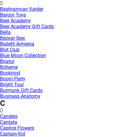
Baghramyan Varder
Baroor Toys
Beer Academy
Beer Academy Gift Cards
Bella
Bezoar Ibex
Bialetti Armenia
Blot Club
Blue Moon Collection
Bnatur
Boheme
Bookinist
Boom Party
Bright Tour
Burmunk Gift Cards
Business Anatomy
C
Candels
Cantata
Caprice Flowers
Captain Kid