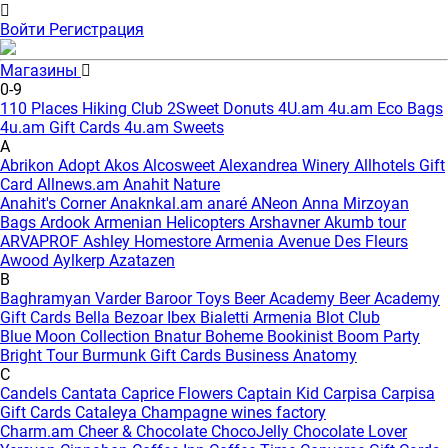
Войти
Регистрация
Магазины
0-9
110 Places Hiking Club
2Sweet Donuts
4U.am
4u.am Eco Bags
4u.am Gift Cards
4u.am Sweets
A
Abrikon
Adopt
Akos
Alcosweet
Alexandrea Winery
Allhotels Gift
Card
Allnews.am
Anahit Nature
Anahit's Corner
Anaknkal.am
anaré
ANeon
Anna Mirzoyan
Bags
Ardook
Armenian Helicopters
Arshavner Akumb tour
ARVAPROF
Ashley Homestore Armenia
Avenue Des Fleurs
Awood
Aylkerp
Azatazen
B
Baghramyan Varder
Baroor Toys
Beer Academy
Beer Academy
Gift Cards
Bella
Bezoar Ibex
Bialetti Armenia
Blot Club
Blue Moon Collection
Bnatur
Boheme
Bookinist
Boom Party
Bright Tour
Burmunk Gift Cards
Business Anatomy
C
Candels
Cantata
Caprice Flowers
Captain Kid
Carpisa
Carpisa
Gift Cards
Cataleya
Champagne wines factory
Charm.am
Cheer & Chocolate
ChocoJelly
Chocolate Lover