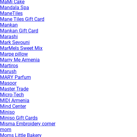
MaMi Cake
Mandala Spa
ManeTiles
Mane Tiles Gift Card
Mankan
Mankan Gift Card
Marashi
Mark Sevouni
MarMels Sweet Mix
Marpe pillow
Marry Me Armenia
Martiros
Marush
MARY Parfum
Masoor
Master Trade
Micro-Tech
MIDI Armenia
Mind Center
Miniso
Miniso Gift Cards
Misma Embroidery corner
mom
Moms Little Bakery