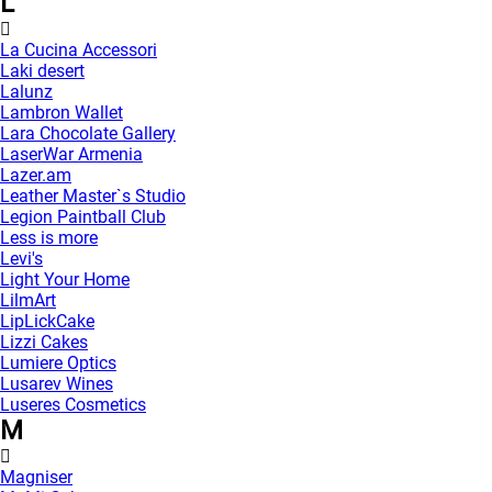
L
La Cucina Accessori
Laki desert
Lalunz
Lambron Wallet
Lara Chocolate Gallery
LaserWar Armenia
Lazer.am
Leather Master`s Studio
Legion Paintball Club
Less is more
Levi's
Light Your Home
LilmArt
LipLickCake
Lizzi Cakes
Lumiere Optics
Lusarev Wines
Luseres Cosmetics
M
Magniser