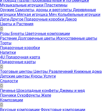
и поезда
Пазлы
Прорезывательи и погремушки
Музыкальные игрушки
Пластилины
Оружие
Самолеты, дроны и вертолеты
Деревянные
игрушки
Мягкая игрушка
Мяч
Колыбельные игрушки
Дети-Другое
Подарочные коробки
Декор
Цветы и Растения
Розы
Букеты
Цветочные композиции
Растение
Долговечные цветы
Искусственные цветы
Торты
Подарочные коробки
Напитки
4U Подарочная карта
Подарочные карты
Торговые центры
Центры Развлечений
Книжные дома
Детские центры
Курсы
Услуги
Сладости
Печенье
Шоколадные конфеты
Джемы и мед
Пончики
Сухофрукты
Желе
Композиции
Вкусные композиции
Фруктовые композиции