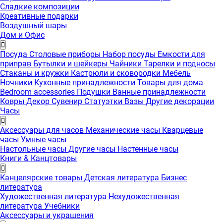
Сладкие композиции
Креативные подарки
Воздушный шары
Дом и Офис
Посуда
Столовые приборы
Набор посуды
Емкости для
приправ
Бутылки и шейкеры
Чайники
Тарелки и подносы
Стаканы и кружки
Кастрюли и сковородки
Мебель
Ночники
Кухонные принадлежности
Товары для дома
Bedroom accessories
Подушки
Ванные принадлежности
Ковры
Декор
Сувенир
Статуэтки
Вазы
Другие декорации
Часы
Аксессуары для часов
Механические часы
Кварцевые
часы
Умные часы
Настольные часы
Другие часы
Настенные часы
Книги & Канцтовары
Канцелярские товары
Детская литература
Бизнес
литература
Художественная литература
Нехудожественная
литература
Учебники
Аксессуары и украшения