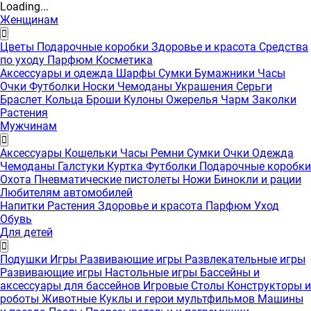
Loading...
Женщинам
Цветы
Подарочные коробки
Здоровье и красота
Средства
по уходу
Парфюм
Косметика
Аксессуары и одежда
Шарфы
Сумки
Бумажники
Часы
Очки
Футболки
Носки
Чемоданы
Украшения
Серьги
Браслет
Кольца
Броши
Кулоны
Ожерелья
Чарм
Заколки
Растения
Мужчинам
Аксессуары
Кошельки
Часы
Ремни
Сумки
Очки
Одежда
Чемоданы
Галстуки
Куртка
Футболки
Подарочные коробки
Охота
Пневматические пистолеты
Ножи
Бинокли и рации
Любителям автомобилей
Напитки
Растения
Здоровье и красота
Парфюм
Уход
Обувь
Для детей
Подушки
Игры
Развивающие игры
Развлекательные игры
Развивающие игры
Настольные игры
Бассейны и
аксессуары для бассейнов
Игровые Столы
Конструкторы и
роботы
Животные
Куклы и герои мультфильмов
Машины