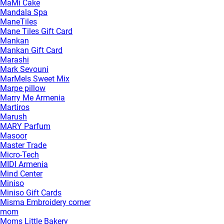
MaMi Cake
Mandala Spa
ManeTiles
Mane Tiles Gift Card
Mankan
Mankan Gift Card
Marashi
Mark Sevouni
MarMels Sweet Mix
Marpe pillow
Marry Me Armenia
Martiros
Marush
MARY Parfum
Masoor
Master Trade
Micro-Tech
MIDI Armenia
Mind Center
Miniso
Miniso Gift Cards
Misma Embroidery corner
mom
Moms Little Bakery