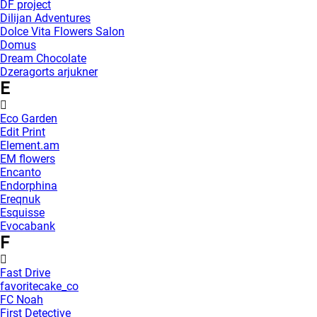
DF project
Dilijan Adventures
Dolce Vita Flowers Salon
Domus
Dream Chocolate
Dzeragorts arjukner
E
Eco Garden
Edit Print
Element.am
EM flowers
Encanto
Endorphina
Ereqnuk
Esquisse
Evocabank
F
Fast Drive
favoritecake_co
FC Noah
First Detective