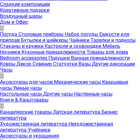
Сладкие композиции
Креативные подарки
Воздушный шары
Дом и Офис
Посуда
Столовые приборы
Набор посуды
Емкости для
приправ
Бутылки и шейкеры
Чайники
Тарелки и подносы
Стаканы и кружки
Кастрюли и сковородки
Мебель
Ночники
Кухонные принадлежности
Товары для дома
Bedroom accessories
Подушки
Ванные принадлежности
Ковры
Декор
Сувенир
Статуэтки
Вазы
Другие декорации
Часы
Аксессуары для часов
Механические часы
Кварцевые
часы
Умные часы
Настольные часы
Другие часы
Настенные часы
Книги & Канцтовары
Канцелярские товары
Детская литература
Бизнес
литература
Художественная литература
Нехудожественная
литература
Учебники
Аксессуары и украшения