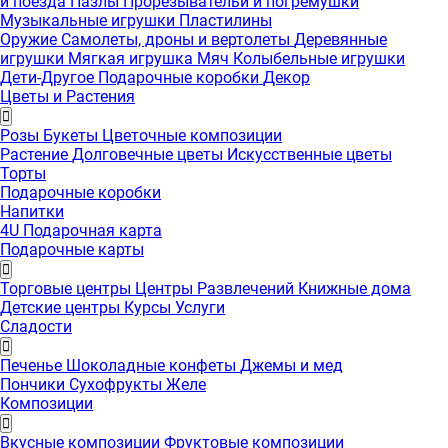
и поезда
Пазлы
Прорезывательи и погремушки
Музыкальные игрушки
Пластилины
Оружие
Самолеты, дроны и вертолеты
Деревянные
игрушки
Мягкая игрушка
Мяч
Колыбельные игрушки
Дети-Другое
Подарочные коробки
Декор
Цветы и Растения
Розы
Букеты
Цветочные композиции
Растение
Долговечные цветы
Искусственные цветы
Торты
Подарочные коробки
Напитки
4U Подарочная карта
Подарочные карты
Торговые центры
Центры Развлечений
Книжные дома
Детские центры
Курсы
Услуги
Сладости
Печенье
Шоколадные конфеты
Джемы и мед
Пончики
Сухофрукты
Желе
Композиции
Вкусные композиции
Фруктовые композиции