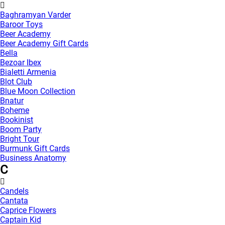
Baghramyan Varder
Baroor Toys
Beer Academy
Beer Academy Gift Cards
Bella
Bezoar Ibex
Bialetti Armenia
Blot Club
Blue Moon Collection
Bnatur
Boheme
Bookinist
Boom Party
Bright Tour
Burmunk Gift Cards
Business Anatomy
C
Candels
Cantata
Caprice Flowers
Captain Kid