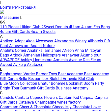
Войти
Регистрация
Магазины
0-9
110 Places Hiking Club
2Sweet Donuts
4U.am
4u.am Eco Bags
4u.am Gift Cards
4u.am Sweets
A
Abrikon
Adopt
Akos
Alcosweet
Alexandrea Winery
Allhotels Gift
Card
Allnews.am
Anahit Nature
Anahit's Corner
Anaknkal.am
anaré
ANeon
Anna Mirzoyan
Bags
Ardook
Armenian Helicopters
Arshavner Akumb tour
ARVAPROF
Ashley Homestore Armenia
Avenue Des Fleurs
Awood
Aylkerp
Azatazen
B
Baghramyan Varder
Baroor Toys
Beer Academy
Beer Academy
Gift Cards
Bella
Bezoar Ibex
Bialetti Armenia
Blot Club
Blue Moon Collection
Bnatur
Boheme
Bookinist
Boom Party
Bright Tour
Burmunk Gift Cards
Business Anatomy
C
Candels
Cantata
Caprice Flowers
Captain Kid
Carpisa
Carpisa
Gift Cards
Cataleya
Champagne wines factory
Charm.am
Cheer & Chocolate
ChocoJelly
Chocolate Lover