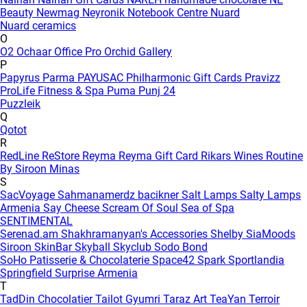
Beauty
Newmag
Neyronik
Notebook Centre
Nuard
Nuard ceramics
O
O2
Ochaar
Office Pro
Orchid Gallery
P
Papyrus
Parma
PAYUSAC
Philharmonic Gift Cards
Pravizz
ProLife Fitness & Spa
Puma
Punj 24
Puzzleik
Q
Qotot
R
RedLine
ReStore
Reyma
Reyma Gift Card
Rikars Wines
Routine
By Siroon Minas
S
SacVoyage
Sahmanamerdz bacikner
Salt Lamps
Salty Lamps
Armenia
Say Cheese
Scream Of Soul
Sea of Spa
SENTIMENTAL
Serenad.am
Shakhramanyan's Accessories
Shelby
SiaMoods
Siroon SkinBar
Skyball
Skyclub
Sodo Bond
SoHo Patisserie & Chocolaterie
Space42
Spark
Sportlandia
Springfield
Surprise Armenia
T
TadDin Chocolatier
Tailot Gyumri
Taraz Art
TeaYan
Terroir