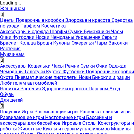
Loading...
Женщинам
Цветы
Подарочные коробки
Здоровье и красота
Средства
по уходу
Парфюм
Косметика
Аксессуары и одежда
Шарфы
Сумки
Бумажники
Часы
Очки
Футболки
Носки
Чемоданы
Украшения
Серьги
Браслет
Кольца
Броши
Кулоны
Ожерелья
Чарм
Заколки
Растения
Мужчинам
Аксессуары
Кошельки
Часы
Ремни
Сумки
Очки
Одежда
Чемоданы
Галстуки
Куртка
Футболки
Подарочные коробки
Охота
Пневматические пистолеты
Ножи
Бинокли и рации
Любителям автомобилей
Напитки
Растения
Здоровье и красота
Парфюм
Уход
Обувь
Для детей
Подушки
Игры
Развивающие игры
Развлекательные игры
Развивающие игры
Настольные игры
Бассейны и
аксессуары для бассейнов
Игровые Столы
Конструкторы и
роботы
Животные
Куклы и герои мультфильмов
Машины