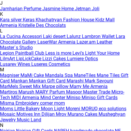
J
Jamharian Perfume
Jasmine Home
Jetman
Joli
K
Kara silver
Keras
Khachatryan Fashion House
Kidz Mall
Armenia
Kristelle Des Chocolats
L
La Cucina Accessori
Laki desert
Lalunz
Lambron Wallet
Lara
Chocolate Gallery
LaserWar Armenia
Lazer.am
Leather
Master`s Studio
Legion Paintball Club
Less is more
Levi's
Light Your Home
LilmArt
LipLickCake
Lizzi Cakes
Lumiere Optics
Lusarev Wines
Luseres Cosmetics
M
Magniser
MaMi Cake
Mandala Spa
ManeTiles
Mane Tiles Gift
Card
Mankan
Mankan Gift Card
Marashi
Mark Sevouni
MarMels Sweet Mix
Marpe pillow
Marry Me Armenia
Martiros
Marush
MARY Parfum
Masoor
Master Trade
Micro-
Tech
MIDI Armenia
Mind Center
Miniso
Miniso Gift Cards
Misma Embroidery corner
mom
Moms Little Bakery
Moon Light
Moreni
MORUQ eco solutions
Mosaic
Motives Inn Dilijan
Mrov
Murano Cakes
Musheghyan
Jewelry
Music Land
N
Nairian
Nairian Gift Cards
NAREH handmade chocolate
NE