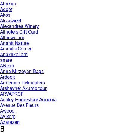
Abrikon
Adopt
Akos
Alcosweet
Alexandrea Winery
Allhotels Gift Card
Allnews.am
Anahit Nature
Anahit's Corner
Anaknkal.am
anaré
ANeon
Anna Mirzoyan Bags
Ardook
Armenian Helicopters
Arshavner Akumb tour
ARVAPROF
Ashley Homestore Armenia
Avenue Des Fleurs
Awood
Aylkerp
Azatazen
B