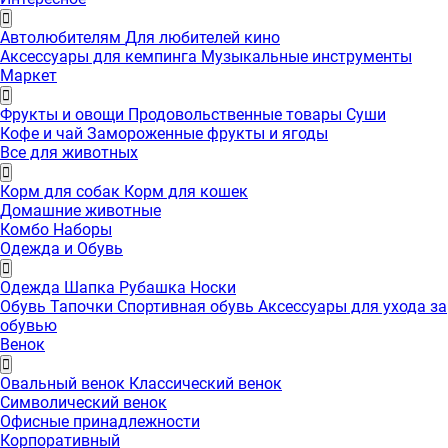
Автолюбителям
Для любителей кино
Аксессуары для кемпинга
Музыкальные инструменты
Маркет
Фрукты и овощи
Продовольственные товары
Суши
Кофе и чай
Замороженные фрукты и ягоды
Все для животных
Корм для собак
Корм для кошек
Домашние животные
Комбо Наборы
Одежда и Обувь
Одежда
Шапка
Рубашка
Носки
Обувь
Тапочки
Спортивная обувь
Аксессуары для ухода за
обувью
Венок
Овальный венок
Классический венок
Символический венок
Офисные принадлежности
Корпоративный