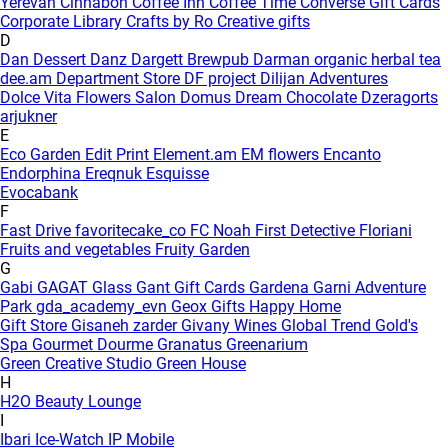
Yerevan
Cinnabon
Coffee Inn
Coffee Time
Converse Gift Cards
Corporate Library
Crafts by Ro
Creative gifts
D
Dan Dessert
Danz
Dargett Brewpub
Darman organic herbal tea
dee.am
Department Store
DF project
Dilijan Adventures
Dolce Vita Flowers Salon
Domus
Dream Chocolate
Dzeragorts
arjukner
E
Eco Garden
Edit Print
Element.am
EM flowers
Encanto
Endorphina
Ereqnuk
Esquisse
Evocabank
F
Fast Drive
favoritecake_co
FC Noah
First Detective
Floriani
Fruits and vegetables
Fruity Garden
G
Gabi
GAGAT Glass
Gant Gift Cards
Gardena
Garni Adventure
Park
gda_academy_evn
Geox
Gifts Happy Home
Gift Store
Gisaneh zarder
Givany Wines
Global Trend
Gold's
Spa
Gourmet Dourme
Granatus
Greenarium
Green Creative Studio
Green House
H
H2O Beauty Lounge
I
Ibari
Ice-Watch
IP Mobile