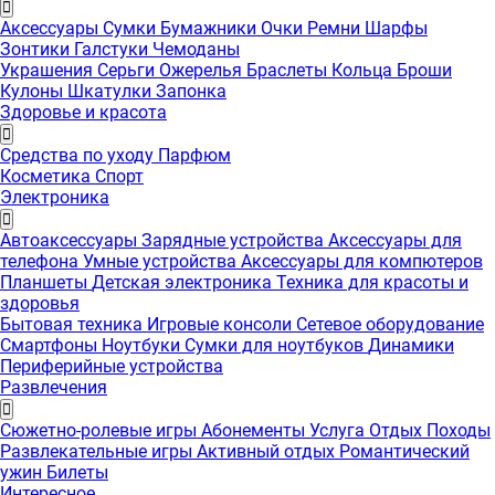
Аксессуары
Сумки
Бумажники
Очки
Ремни
Шарфы
Зонтики
Галстуки
Чемоданы
Украшения
Серьги
Ожерелья
Браслеты
Кольца
Броши
Кулоны
Шкатулки
Запонка
Здоровье и красота
Средства по уходу
Парфюм
Косметика
Спорт
Электроника
Автоаксессуары
Зарядные устройства
Аксессуары для
телефона
Умные устройства
Аксессуары для компютеров
Планшеты
Детская электроника
Техника для красоты и
здоровья
Бытовая техника
Игровые консоли
Сетевое оборудование
Смартфоны
Ноутбуки
Сумки для ноутбуков
Динамики
Периферийные устройства
Развлечения
Сюжетно-ролевые игры
Абонементы
Услуга
Отдых
Походы
Развлекательные игры
Активный отдых
Романтический
ужин
Билеты
Интересноe