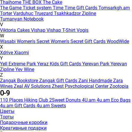
Thaihome
THE BOX
The Cake
The Game
Ticket system
Time
Time Gift Cards
Tomsarkgh.am
Torter Varduhuc
Truezard
Tsakhkadzor Zipline
Tumanyan Notebook
V
Viktoria Cakes
Vishap
Vishap T-Shirt
Vogis
W
Wasabi
Women's Secret
Women's Secret Gift Cards
WoodWide
X
Xdrive
Xiaomi
Y
Yell Extreme Park
Yeraz Kids Gift Cards
Yerevan Park
Yerevan
Zipline
Yev Wine
Z
Zangak Bookstore
Zangak Gift Cards
Zani Handmade
Zara
Wines
Zeal AV Solutions
Zhest Psychological Center
Zootopia
0-9
110 Places Hiking Club
2Sweet Donuts
4U.am
4u.am Eco Bags
4u.am Gift Cards
4u.am Sweets
Цветы
Торты
Подарочные коробки
Креативные подарки