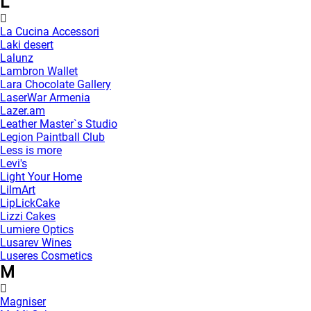
L
La Cucina Accessori
Laki desert
Lalunz
Lambron Wallet
Lara Chocolate Gallery
LaserWar Armenia
Lazer.am
Leather Master`s Studio
Legion Paintball Club
Less is more
Levi's
Light Your Home
LilmArt
LipLickCake
Lizzi Cakes
Lumiere Optics
Lusarev Wines
Luseres Cosmetics
M
Magniser