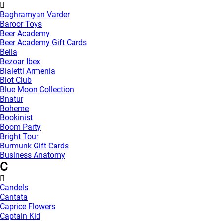
Baghramyan Varder
Baroor Toys
Beer Academy
Beer Academy Gift Cards
Bella
Bezoar Ibex
Bialetti Armenia
Blot Club
Blue Moon Collection
Bnatur
Boheme
Bookinist
Boom Party
Bright Tour
Burmunk Gift Cards
Business Anatomy
C
Candels
Cantata
Caprice Flowers
Captain Kid