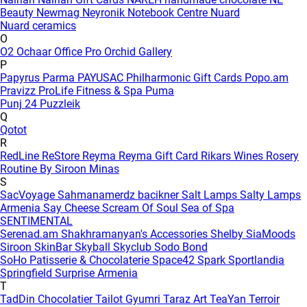
Beauty
Newmag
Neyronik
Notebook Centre
Nuard
Nuard ceramics
O
O2
Ochaar
Office Pro
Orchid Gallery
P
Papyrus
Parma
PAYUSAC
Philharmonic Gift Cards
Popo.am
Pravizz
ProLife Fitness & Spa
Puma
Punj 24
Puzzleik
Q
Qotot
R
RedLine
ReStore
Reyma
Reyma Gift Card
Rikars Wines
Rosery
Routine By Siroon Minas
S
SacVoyage
Sahmanamerdz bacikner
Salt Lamps
Salty Lamps
Armenia
Say Cheese
Scream Of Soul
Sea of Spa
SENTIMENTAL
Serenad.am
Shakhramanyan's Accessories
Shelby
SiaMoods
Siroon SkinBar
Skyball
Skyclub
Sodo Bond
SoHo Patisserie & Chocolaterie
Space42
Spark
Sportlandia
Springfield
Surprise Armenia
T
TadDin Chocolatier
Tailot Gyumri
Taraz Art
TeaYan
Terroir