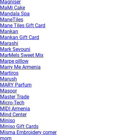
Magniser
MaMi Cake
Mandala Spa
ManeTiles
Mane Tiles Gift Card
Mankan
Mankan Gift Card
Marashi
Mark Sevouni
MarMels Sweet Mix
Marpe pillow
Marry Me Armenia
Martiros
Marush
MARY Parfum
Masoor
Master Trade
Micro-Tech
MIDI Armenia
Mind Center
Miniso
Miniso Gift Cards
Misma Embroidery corner
mom