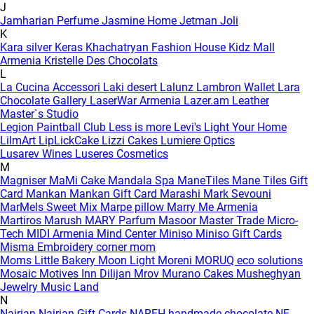
J
Jamharian Perfume
Jasmine Home
Jetman
Joli
K
Kara silver
Keras
Khachatryan Fashion House
Kidz Mall
Armenia
Kristelle Des Chocolats
L
La Cucina Accessori
Laki desert
Lalunz
Lambron Wallet
Lara
Chocolate Gallery
LaserWar Armenia
Lazer.am
Leather
Master`s Studio
Legion Paintball Club
Less is more
Levi's
Light Your Home
LilmArt
LipLickCake
Lizzi Cakes
Lumiere Optics
Lusarev Wines
Luseres Cosmetics
M
Magniser
MaMi Cake
Mandala Spa
ManeTiles
Mane Tiles Gift
Card
Mankan
Mankan Gift Card
Marashi
Mark Sevouni
MarMels Sweet Mix
Marpe pillow
Marry Me Armenia
Martiros
Marush
MARY Parfum
Masoor
Master Trade
Micro-
Tech
MIDI Armenia
Mind Center
Miniso
Miniso Gift Cards
Misma Embroidery corner
mom
Moms Little Bakery
Moon Light
Moreni
MORUQ eco solutions
Mosaic
Motives Inn Dilijan
Mrov
Murano Cakes
Musheghyan
Jewelry
Music Land
N
Nairian
Nairian Gift Cards
NAREH handmade chocolate
NE