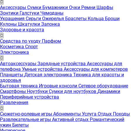
Аксессуары
Сумки
Бумажники
Очки
Ремни
Шарфы
Зонтики
Галстуки
Чемоданы
Украшения
Серьги
Ожерелья
Браслеты
Кольца
Броши
Кулоны
Шкатулки
Запонка
Здоровье и красота
Средства по уходу
Парфюм
Косметика
Спорт
Электроника
Автоаксессуары
Зарядные устройства
Аксессуары для
телефона
Умные устройства
Аксессуары для компютеров
Планшеты
Детская электроника
Техника для красоты и
здоровья
Бытовая техника
Игровые консоли
Сетевое оборудование
Смартфоны
Ноутбуки
Сумки для ноутбуков
Динамики
Периферийные устройства
Развлечения
Сюжетно-ролевые игры
Абонементы
Услуга
Отдых
Походы
Развлекательные игры
Активный отдых
Романтический
ужин
Билеты
Интересноe