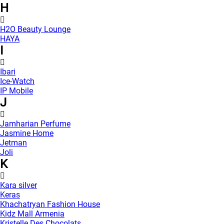
H
H2O Beauty Lounge
HAYA
I
Ibari
Ice-Watch
IP Mobile
J
Jamharian Perfume
Jasmine Home
Jetman
Joli
K
Kara silver
Keras
Khachatryan Fashion House
Kidz Mall Armenia
Kristelle Des Chocolats