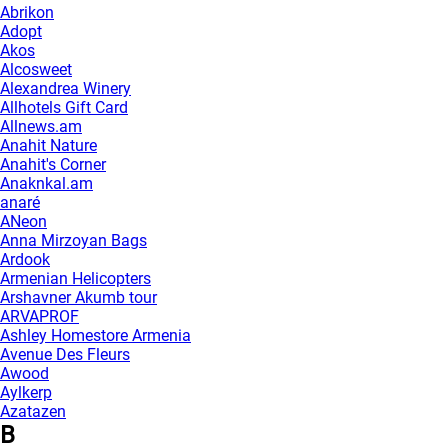
Abrikon
Adopt
Akos
Alcosweet
Alexandrea Winery
Allhotels Gift Card
Allnews.am
Anahit Nature
Anahit's Corner
Anaknkal.am
anaré
ANeon
Anna Mirzoyan Bags
Ardook
Armenian Helicopters
Arshavner Akumb tour
ARVAPROF
Ashley Homestore Armenia
Avenue Des Fleurs
Awood
Aylkerp
Azatazen
B