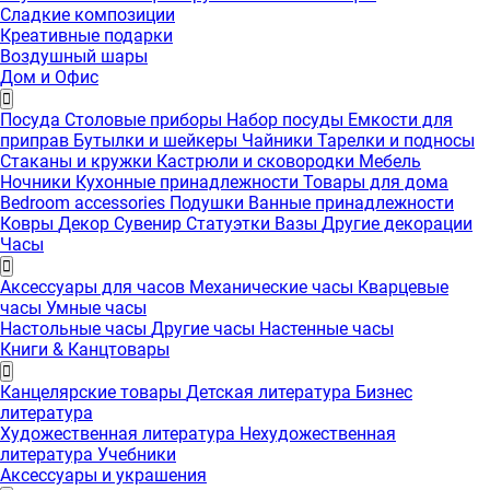
Сладкие композиции
Креативные подарки
Воздушный шары
Дом и Офис
Посуда
Столовые приборы
Набор посуды
Емкости для
приправ
Бутылки и шейкеры
Чайники
Тарелки и подносы
Стаканы и кружки
Кастрюли и сковородки
Мебель
Ночники
Кухонные принадлежности
Товары для дома
Bedroom accessories
Подушки
Ванные принадлежности
Ковры
Декор
Сувенир
Статуэтки
Вазы
Другие декорации
Часы
Аксессуары для часов
Механические часы
Кварцевые
часы
Умные часы
Настольные часы
Другие часы
Настенные часы
Книги & Канцтовары
Канцелярские товары
Детская литература
Бизнес
литература
Художественная литература
Нехудожественная
литература
Учебники
Аксессуары и украшения