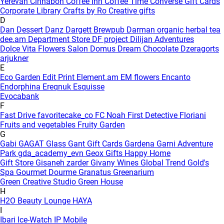
Yerevan
Cinnabon
Coffee Inn
Coffee Time
Converse Gift Cards
Corporate Library
Crafts by Ro
Creative gifts
D
Dan Dessert
Danz
Dargett Brewpub
Darman organic herbal tea
dee.am
Department Store
DF project
Dilijan Adventures
Dolce Vita Flowers Salon
Domus
Dream Chocolate
Dzeragorts
arjukner
E
Eco Garden
Edit Print
Element.am
EM flowers
Encanto
Endorphina
Ereqnuk
Esquisse
Evocabank
F
Fast Drive
favoritecake_co
FC Noah
First Detective
Floriani
Fruits and vegetables
Fruity Garden
G
Gabi
GAGAT Glass
Gant Gift Cards
Gardena
Garni Adventure
Park
gda_academy_evn
Geox
Gifts Happy Home
Gift Store
Gisaneh zarder
Givany Wines
Global Trend
Gold's
Spa
Gourmet Dourme
Granatus
Greenarium
Green Creative Studio
Green House
H
H2O Beauty Lounge
HAYA
I
Ibari
Ice-Watch
IP Mobile