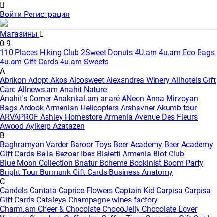
Войти
Регистрация
Магазины
0-9
110 Places Hiking Club
2Sweet Donuts
4U.am
4u.am Eco Bags
4u.am Gift Cards
4u.am Sweets
A
Abrikon
Adopt
Akos
Alcosweet
Alexandrea Winery
Allhotels Gift
Card
Allnews.am
Anahit Nature
Anahit's Corner
Anaknkal.am
anaré
ANeon
Anna Mirzoyan
Bags
Ardook
Armenian Helicopters
Arshavner Akumb tour
ARVAPROF
Ashley Homestore Armenia
Avenue Des Fleurs
Awood
Aylkerp
Azatazen
B
Baghramyan Varder
Baroor Toys
Beer Academy
Beer Academy
Gift Cards
Bella
Bezoar Ibex
Bialetti Armenia
Blot Club
Blue Moon Collection
Bnatur
Boheme
Bookinist
Boom Party
Bright Tour
Burmunk Gift Cards
Business Anatomy
C
Candels
Cantata
Caprice Flowers
Captain Kid
Carpisa
Carpisa
Gift Cards
Cataleya
Champagne wines factory
Charm.am
Cheer & Chocolate
ChocoJelly
Chocolate Lover