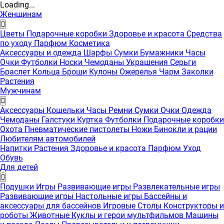
Loading...
Женщинам
Цветы
Подарочные коробки
Здоровье и красота
Средства
по уходу
Парфюм
Косметика
Аксессуары и одежда
Шарфы
Сумки
Бумажники
Часы
Очки
Футболки
Носки
Чемоданы
Украшения
Серьги
Браслет
Кольца
Броши
Кулоны
Ожерелья
Чарм
Заколки
Растения
Мужчинам
Аксессуары
Кошельки
Часы
Ремни
Сумки
Очки
Одежда
Чемоданы
Галстуки
Куртка
Футболки
Подарочные коробки
Охота
Пневматические пистолеты
Ножи
Бинокли и рации
Любителям автомобилей
Напитки
Растения
Здоровье и красота
Парфюм
Уход
Обувь
Для детей
Подушки
Игры
Развивающие игры
Развлекательные игры
Развивающие игры
Настольные игры
Бассейны и
аксессуары для бассейнов
Игровые Столы
Конструкторы и
роботы
Животные
Куклы и герои мультфильмов
Машины