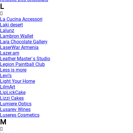
L
La Cucina Accessori
Laki desert
Lalunz
Lambron Wallet
Lara Chocolate Gallery
LaserWar Armenia
Lazer.am
Leather Master`s Studio
Legion Paintball Club
Less is more
Levi's
Light Your Home
LilmArt
LipLickCake
Lizzi Cakes
Lumiere Optics
Lusarev Wines
Luseres Cosmetics
M