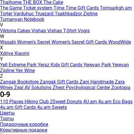
Thaihome
THE BOX
The Cake
The Game
Ticket system
Time
Time Gift Cards
Tomsarkgh.am
Torter Varduhuc
Truezard
Tsakhkadzor Zipline
Tumanyan Notebook
V
Viktoria Cakes
Vishap
Vishap T-Shirt
Vogis
W
Wasabi
Women's Secret
Women's Secret Gift Cards
WoodWide
X
Xdrive
Xiaomi
Y
Yell Extreme Park
Yeraz Kids Gift Cards
Yerevan Park
Yerevan
Zipline
Yev Wine
Z
Zangak Bookstore
Zangak Gift Cards
Zani Handmade
Zara
Wines
Zeal AV Solutions
Zhest Psychological Center
Zootopia
0-9
110 Places Hiking Club
2Sweet Donuts
4U.am
4u.am Eco Bags
4u.am Gift Cards
4u.am Sweets
Цветы
Торты
Подарочные коробки
Креативные подарки