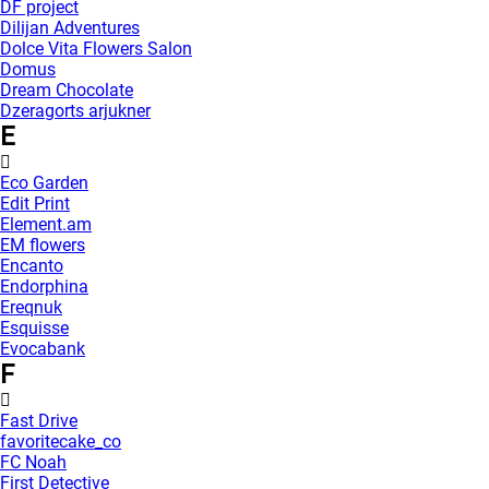
DF project
Dilijan Adventures
Dolce Vita Flowers Salon
Domus
Dream Chocolate
Dzeragorts arjukner
E
Eco Garden
Edit Print
Element.am
EM flowers
Encanto
Endorphina
Ereqnuk
Esquisse
Evocabank
F
Fast Drive
favoritecake_co
FC Noah
First Detective