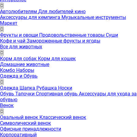
Автолюбителям
Для любителей кино
Аксессуары для кемпинга
Музыкальные инструменты
Маркет
Фрукты и овощи
Продовольственные товары
Суши
Кофе и чай
Замороженные фрукты и ягоды
Все для животных
Корм для собак
Корм для кошек
Домашние животные
Комбо Наборы
Одежда и Обувь
Одежда
Шапка
Рубашка
Носки
Обувь
Тапочки
Спортивная обувь
Аксессуары для ухода за
обувью
Венок
Овальный венок
Классический венок
Символический венок
Офисные принадлежности
Корпоративный