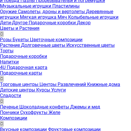
и поезда
Пазлы
Прорезывательи и погремушки
Музыкальные игрушки
Пластилины
Оружие
Самолеты, дроны и вертолеты
Деревянные
игрушки
Мягкая игрушка
Мяч
Колыбельные игрушки
Дети-Другое
Подарочные коробки
Декор
Цветы и Растения
Розы
Букеты
Цветочные композиции
Растение
Долговечные цветы
Искусственные цветы
Торты
Подарочные коробки
Напитки
4U Подарочная карта
Подарочные карты
Торговые центры
Центры Развлечений
Книжные дома
Детские центры
Курсы
Услуги
Сладости
Печенье
Шоколадные конфеты
Джемы и мед
Пончики
Сухофрукты
Желе
Композиции
Вкусные композиции
Фруктовые композиции