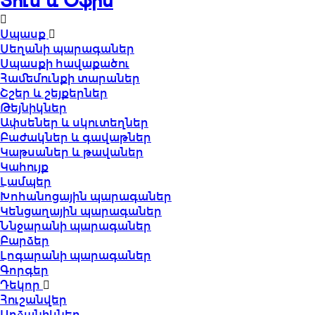
Տուն և Օֆիս
Սպասք
Սեղանի պարագաներ
Սպասքի հավաքածու
Համեմունքի տարաներ
Շշեր և շեյքերներ
Թեյնիկներ
Ափսեներ և սկուտեղներ
Բաժակներ և գավաթներ
Կաթսաներ և թավաներ
Կահույք
Լամպեր
Խոհանոցային պարագաներ
Կենցաղային պարագաներ
Ննջարանի պարագաներ
Բարձեր
Լոգարանի պարագաներ
Գորգեր
Դեկոր
Հուշանվեր
Արձանիկներ