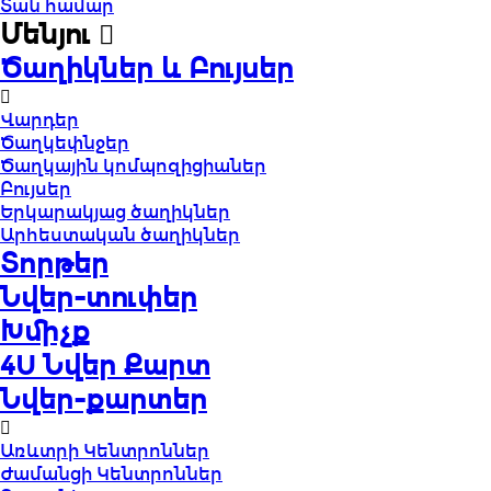
Տան համար
Մենյու
Ծաղիկներ և Բույսեր
Վարդեր
Ծաղկեփնջեր
Ծաղկային կոմպոզիցիաներ
Բույսեր
Երկարակյաց ծաղիկներ
Արհեստական ծաղիկներ
Տորթեր
Նվեր-տուփեր
Խմիչք
4U Նվեր Քարտ
Նվեր-քարտեր
Առևտրի Կենտրոններ
Ժամանցի Կենտրոններ