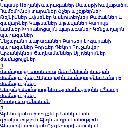
Սպասք
Սեղանի պարագաներ
Սպասքի հավաքածու
Համեմունքի տարաներ
Շշեր և շեյքերներ
Թեյնիկներ
Ափսեներ և սկուտեղներ
Բաժակներ և
գավաթներ
Կաթսաներ և թավաներ
Կահույք
Լամպեր
Խոհանոցային պարագաներ
Կենցաղային
պարագաներ
Ննջարանի պարագաներ
Բարձեր
Լոգարանի
պարագաներ
Գորգեր
Դեկոր
Հուշանվեր
Արձանիկներ
Ծաղկամաններ
Այլ դեկորներ
Ժամացույցներ
Ժամացույցի աքսեսուարներ
Մեխանիկական
ժամացույցներ
Կվարցային ժամացույցներ
Սմարթ
ժամացույցներ
Սեղանի ժամացույցներ
Այլ ժամացույցներ
Պատի
ժամացույցներ
Գրքեր և գրենական
Գրենական պիտույքներ
Մանկական
գրականություն
Բիզնես գրականություն
Գեղարվեստական
Ոչ գեղարվեստական