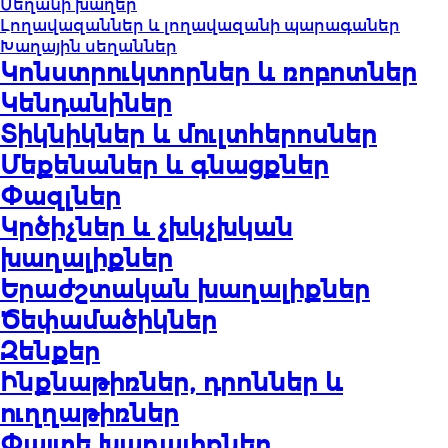
Սեղանի խաղեր
Լողավազաններ և լողավազանի պարագաներ
Խաղային սեղաններ
Կոնստրուկտորներ և ռոբոտներ
Կենդանիներ
Տիկնիկներ և մուլտհերոսներ
Մեքենաներ և գնացքներ
Փազլներ
Կրծիչներ և չխկչխկան
խաղալիքներ
Երաժշտական խաղալիքներ
Ծեփամածիկներ
Զենքեր
Ինքնաթիռներ, դրոններ և
ուղղաթիռներ
Փայտե խաղալիքներ