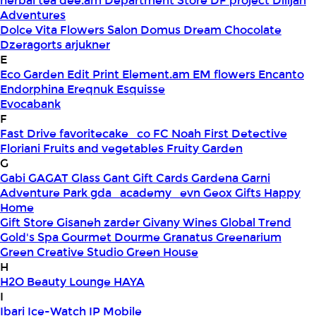
herbal tea
dee.am
Department Store
DF project
Dilijan
Adventures
Dolce Vita Flowers Salon
Domus
Dream Chocolate
Dzeragorts arjukner
E
Eco Garden
Edit Print
Element.am
EM flowers
Encanto
Endorphina
Ereqnuk
Esquisse
Evocabank
F
Fast Drive
favoritecake_co
FC Noah
First Detective
Floriani
Fruits and vegetables
Fruity Garden
G
Gabi
GAGAT Glass
Gant Gift Cards
Gardena
Garni
Adventure Park
gda_academy_evn
Geox
Gifts Happy
Home
Gift Store
Gisaneh zarder
Givany Wines
Global Trend
Gold's Spa
Gourmet Dourme
Granatus
Greenarium
Green Creative Studio
Green House
H
H2O Beauty Lounge
HAYA
I
Ibari
Ice-Watch
IP Mobile