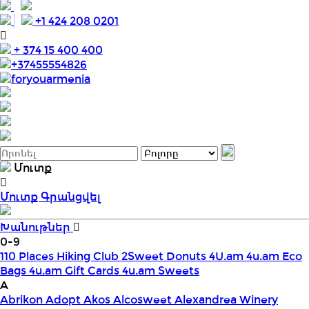
+1 424 208 0201
+ 374 15 400 400
+37455554826
foryouarmenia
Մուտք
Մուտք
Գրանցվել
Խանութներ
0-9
110 Places Hiking Club
2Sweet Donuts
4U.am
4u.am Eco
Bags
4u.am Gift Cards
4u.am Sweets
A
Abrikon
Adopt
Akos
Alcosweet
Alexandrea Winery