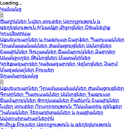
Loading...
Կանանց
Ծաղիկներ
Նվեր տուփեր
Առողջություն և
գեղեցկություն
Խնամքի միջոցներ
Օծանելիք
Կոսմետիկա
Աքսեսուարներ և հագուստ
Շարֆեր
Պայուսակներ
Դրամապանակներ
Ժամացույցներ
Ակնոցներ
Շապիկներ
Գուլպաներ
Ճամպրուկներ
Զարդեր
Ականջօղեր
Թևնոցներ
Մատանիներ
Կրծքազարդեր
Կախազարդեր
Վզնոցներ
Չարմ
Մազակալներ
Բույսեր
Տղամարդկանց
Աքսեսուարներ
Դրամապանակներ
Ժամացույցներ
Գոտիներ
Պայուսակներ
Ակնոցներ
Հագուստ
Ճամպրուկներ
Փողկապներ
Բաճկոն
Շապիկներ
Նվեր տուփեր
Որսորդություն
Պնևմատիկ զենքեր
Դանակներ
Հեռադիտակներ և ռացիաներ
Ավտոսիրահարներին
Խմիչք
Բույսեր
Առողջություն և գեղեցկություն