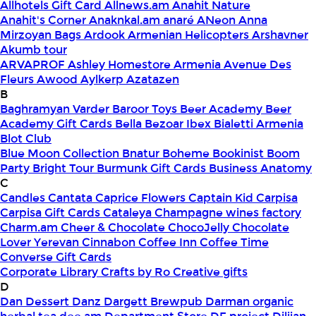
Allhotels Gift Card
Allnews.am
Anahit Nature
Anahit's Corner
Anaknkal.am
anaré
ANeon
Anna
Mirzoyan Bags
Ardook
Armenian Helicopters
Arshavner
Akumb tour
ARVAPROF
Ashley Homestore Armenia
Avenue Des
Fleurs
Awood
Aylkerp
Azatazen
B
Baghramyan Varder
Baroor Toys
Beer Academy
Beer
Academy Gift Cards
Bella
Bezoar Ibex
Bialetti Armenia
Blot Club
Blue Moon Collection
Bnatur
Boheme
Bookinist
Boom
Party
Bright Tour
Burmunk Gift Cards
Business Anatomy
C
Candles
Cantata
Caprice Flowers
Captain Kid
Carpisa
Carpisa Gift Cards
Cataleya
Champagne wines factory
Charm.am
Cheer & Chocolate
ChocoJelly
Chocolate
Lover Yerevan
Cinnabon
Coffee Inn
Coffee Time
Converse Gift Cards
Corporate Library
Crafts by Ro
Creative gifts
D
Dan Dessert
Danz
Dargett Brewpub
Darman organic