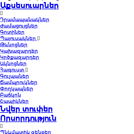
Աքսեսուարներ
Դրամապանակներ
Ժամացույցներ
Գոտիներ
Պայուսակներ
Թևնոցներ
Կախազարդեր
Կրծքազարդեր
Ակնոցներ
Հագուստ
Գուլպաներ
Ճամպրուկներ
Փողկապներ
Բաճկոն
Շապիկներ
Նվեր տուփեր
Որսորդություն
Պնևմատիկ զենքեր