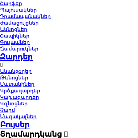
Շարֆեր
Պայուսակներ
Դրամապանակներ
Ժամացույցներ
Ակնոցներ
Շապիկներ
Գուլպաներ
Ճամպրուկներ
Զարդեր
Ականջօղեր
Թևնոցներ
Մատանիներ
Կրծքազարդեր
Կախազարդեր
Վզնոցներ
Չարմ
Մազակալներ
Բույսեր
Տղամարդկանց