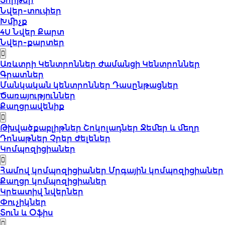
Տորթեր
Նվեր-տուփեր
Խմիչք
4U Նվեր Քարտ
Նվեր-քարտեր
Առևտրի Կենտրոններ
Ժամանցի Կենտրոններ
Գրատներ
Մանկական կենտրոններ
Դասընթացներ
Ծառայություններ
Քաղցրավենիք
Թխվածքաբլիթներ
Շոկոլադներ
Ջեմեր և մեղր
Դոնաթներ
Չրեր
Ժելեներ
Կոմպոզիցիաներ
Համով կոմպոզիցիաներ
Մրգային կոմպոզիցիաներ
Քաղցր կոմպոզիցիաներ
Կրեատիվ նվերներ
Փուչիկներ
Տուն և Օֆիս