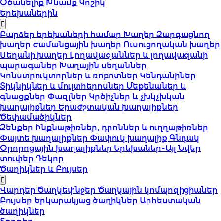
Օծանելիք
Խնամք
Կոշիկ
Երեխաներին
Բարձեր երեխաների համար
Խաղեր
Զարգացնող
խաղեր
Ժամանցային խաղեր
Ուսուցողական խաղեր
Սեղանի խաղեր
Լողավազաններ և լողավազանի
պարագաներ
Խաղային սեղաններ
Կոնստրուկտորներ և ռոբոտներ
Կենդանիներ
Տիկնիկներ և մուլտհերոսներ
Մեքենաներ և
գնացքներ
Փազլներ
Կրծիչներ և չխկչխկան
խաղալիքներ
Երաժշտական խաղալիքներ
Ծեփամածիկներ
Զենքեր
Ինքնաթիռներ, դրոններ և ուղղաթիռներ
Փայտե խաղալիքներ
Փափուկ խաղալիք
Գնդակ
Օրորոցային խաղալիքներ
Երեխաներ-Այլ
Նվեր
տուփեր
Դեկոր
Ծաղիկներ և Բույսեր
Վարդեր
Ծաղկեփնջեր
Ծաղկային կոմպոզիցիաներ
Բույսեր
Երկարակյաց ծաղիկներ
Արհեստական
ծաղիկներ