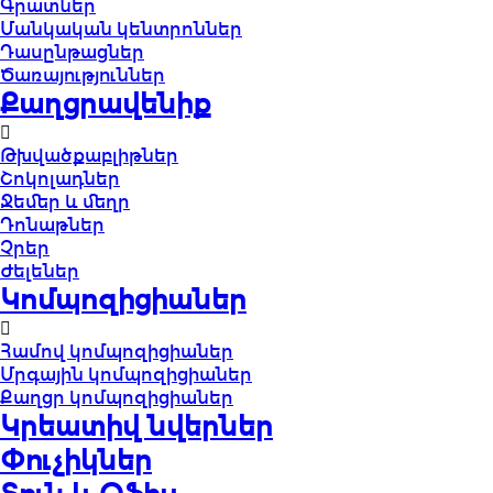
Գրատներ
Մանկական կենտրոններ
Դասընթացներ
Ծառայություններ
Քաղցրավենիք
Թխվածքաբլիթներ
Շոկոլադներ
Ջեմեր և մեղր
Դոնաթներ
Չրեր
Ժելեներ
Կոմպոզիցիաներ
Համով կոմպոզիցիաներ
Մրգային կոմպոզիցիաներ
Քաղցր կոմպոզիցիաներ
Կրեատիվ նվերներ
Փուչիկներ