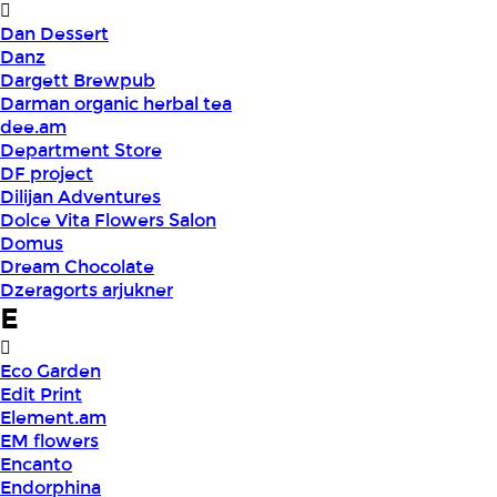
Dan Dessert
Danz
Dargett Brewpub
Darman organic herbal tea
dee.am
Department Store
DF project
Dilijan Adventures
Dolce Vita Flowers Salon
Domus
Dream Chocolate
Dzeragorts arjukner
E
Eco Garden
Edit Print
Element.am
EM flowers
Encanto
Endorphina