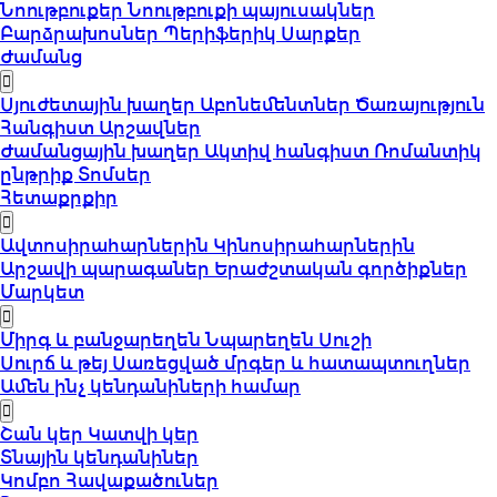
Նոութբուքեր
Նոութբուքի պայուսակներ
Բարձրախոսներ
Պերիֆերիկ Սարքեր
Ժամանց
Սյուժետային խաղեր
Աբոնեմենտներ
Ծառայություն
Հանգիստ
Արշավներ
Ժամանցային խաղեր
Ակտիվ հանգիստ
Ռոմանտիկ
ընթրիք
Տոմսեր
Հետաքրքիր
Ավտոսիրահարներին
Կինոսիրահարներին
Արշավի պարագաներ
Երաժշտական գործիքներ
Մարկետ
Միրգ և բանջարեղեն
Նպարեղեն
Սուշի
Սուրճ և թեյ
Սառեցված մրգեր և հատապտուղներ
Ամեն ինչ կենդանիների համար
Շան կեր
Կատվի կեր
Տնային կենդանիներ
Կոմբո Հավաքածուներ