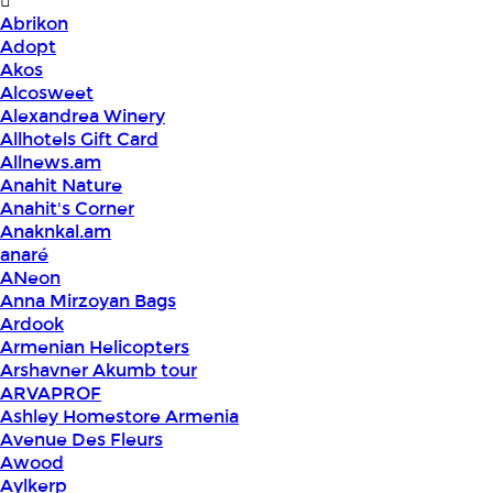
Abrikon
Adopt
Akos
Alcosweet
Alexandrea Winery
Allhotels Gift Card
Allnews.am
Anahit Nature
Anahit's Corner
Anaknkal.am
anaré
ANeon
Anna Mirzoyan Bags
Ardook
Armenian Helicopters
Arshavner Akumb tour
ARVAPROF
Ashley Homestore Armenia
Avenue Des Fleurs
Awood
Aylkerp