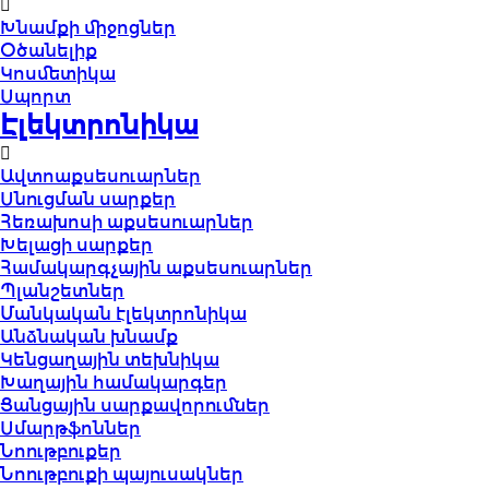
Խնամքի միջոցներ
Օծանելիք
Կոսմետիկա
Սպորտ
Էլեկտրոնիկա
Ավտոաքսեսուարներ
Սնուցման սարքեր
Հեռախոսի աքսեսուարներ
Խելացի սարքեր
Համակարգչային աքսեսուարներ
Պլանշետներ
Մանկական էլեկտրոնիկա
Անձնական խնամք
Կենցաղային տեխնիկա
Խաղային համակարգեր
Ցանցային սարքավորումներ
Սմարթֆոններ
Նոութբուքեր
Նոութբուքի պայուսակներ