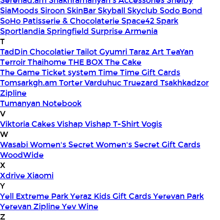
Serenad.am
Shakhramanyan's Accessories
Shelby
SiaMoods
Siroon SkinBar
Skyball
Skyclub
Sodo Bond
SoHo Patisserie & Chocolaterie
Space42
Spark
Sportlandia
Springfield
Surprise Armenia
T
TadDin Chocolatier
Tailot Gyumri
Taraz Art
TeaYan
Terroir
Thaihome
THE BOX
The Cake
The Game
Ticket system
Time
Time Gift Cards
Tomsarkgh.am
Torter Varduhuc
Truezard
Tsakhkadzor
Zipline
Tumanyan Notebook
V
Viktoria Cakes
Vishap
Vishap T-Shirt
Vogis
W
Wasabi
Women's Secret
Women's Secret Gift Cards
WoodWide
X
Xdrive
Xiaomi
Y
Yell Extreme Park
Yeraz Kids Gift Cards
Yerevan Park
Yerevan Zipline
Yev Wine
Z