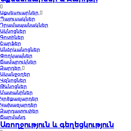
Աքսեսուարներ
Պայուսակներ
Դրամապանակներ
Ակնոցներ
Գոտիներ
Շարֆեր
Անձրևանոցներ
Փողկապներ
Ճամպրուկներ
Զարդեր
Ականջօղեր
Վզնոցներ
Թևնոցներ
Մատանիներ
Կրծքազարդեր
Կախազարդեր
Զարդատուփեր
Ճարմանդ
Առողջություն և գեղեցկություն