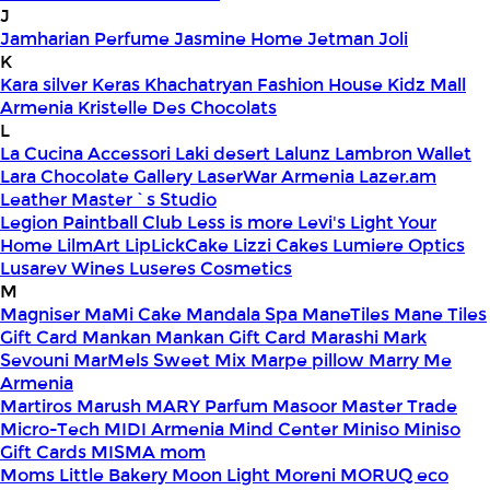
J
Jamharian Perfume
Jasmine Home
Jetman
Joli
K
Kara silver
Keras
Khachatryan Fashion House
Kidz Mall
Armenia
Kristelle Des Chocolats
L
La Cucina Accessori
Laki desert
Lalunz
Lambron Wallet
Lara Chocolate Gallery
LaserWar Armenia
Lazer.am
Leather Master`s Studio
Legion Paintball Club
Less is more
Levi's
Light Your
Home
LilmArt
LipLickCake
Lizzi Cakes
Lumiere Optics
Lusarev Wines
Luseres Cosmetics
M
Magniser
MaMi Cake
Mandala Spa
ManeTiles
Mane Tiles
Gift Card
Mankan
Mankan Gift Card
Marashi
Mark
Sevouni
MarMels Sweet Mix
Marpe pillow
Marry Me
Armenia
Martiros
Marush
MARY Parfum
Masoor
Master Trade
Micro-Tech
MIDI Armenia
Mind Center
Miniso
Miniso
Gift Cards
MISMA
mom
Moms Little Bakery
Moon Light
Moreni
MORUQ eco