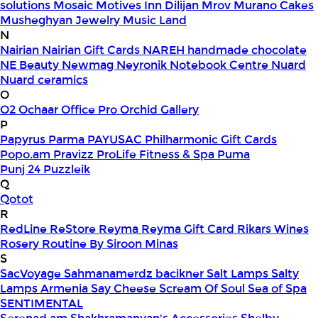
solutions
Mosaic
Motives Inn Dilijan
Mrov
Murano Cakes
Musheghyan Jewelry
Music Land
N
Nairian
Nairian Gift Cards
NAREH handmade chocolate
NE Beauty
Newmag
Neyronik
Notebook Centre
Nuard
Nuard ceramics
O
O2
Ochaar
Office Pro
Orchid Gallery
P
Papyrus
Parma
PAYUSAC
Philharmonic Gift Cards
Popo.am
Pravizz
ProLife Fitness & Spa
Puma
Punj 24
Puzzleik
Q
Qotot
R
RedLine
ReStore
Reyma
Reyma Gift Card
Rikars Wines
Rosery
Routine By Siroon Minas
S
SacVoyage
Sahmanamerdz bacikner
Salt Lamps
Salty
Lamps Armenia
Say Cheese
Scream Of Soul
Sea of Spa
SENTIMENTAL