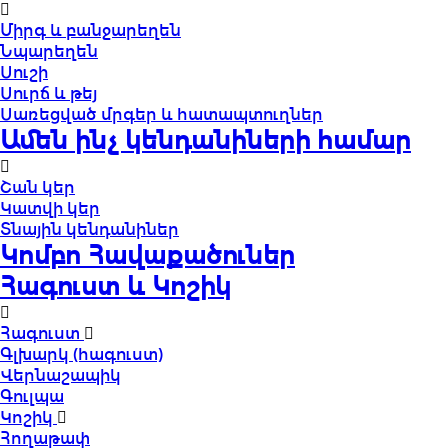
Միրգ և բանջարեղեն
Նպարեղեն
Սուշի
Սուրճ և թեյ
Սառեցված մրգեր և հատապտուղներ
Ամեն ինչ կենդանիների համար
Շան կեր
Կատվի կեր
Տնային կենդանիներ
Կոմբո Հավաքածուներ
Հագուստ և Կոշիկ
Հագուստ
Գլխարկ (հագուստ)
Վերնաշապիկ
Գուլպա
Կոշիկ
Հողաթափ