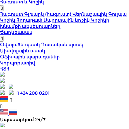
Հագուստ և Կոշիկ
Հագուստ
Գլխարկ (հագուստ)
Վերնաշապիկ
Գուլպա
Կոշիկ
Հողաթափ
Սպորտային կոշիկ
Կոշիկի
խնամքի աքսեսուարներ
Ծաղկեպսակ
Օվալաձև պսակ
Դասական պսակ
Սիմվոլային պսակ
Օֆիսային պարագաներ
Կորպորատիվ
ՀՏՀ
+1 424 208 0201
Սպասարկում 24/7