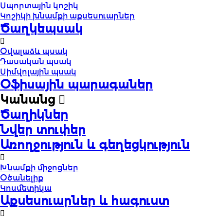
Սպորտային կոշիկ
Կոշիկի խնամքի աքսեսուարներ
Ծաղկեպսակ
Օվալաձև պսակ
Դասական պսակ
Սիմվոլային պսակ
Օֆիսային պարագաներ
Կանանց
Ծաղիկներ
Նվեր տուփեր
Առողջություն և գեղեցկություն
Խնամքի միջոցներ
Օծանելիք
Կոսմետիկա
Աքսեսուարներ և հագուստ