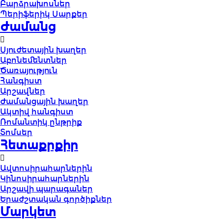
Բարձրախոսներ
Պերիֆերիկ Սարքեր
Ժամանց
Սյուժետային խաղեր
Աբոնեմենտներ
Ծառայություն
Հանգիստ
Արշավներ
Ժամանցային խաղեր
Ակտիվ հանգիստ
Ռոմանտիկ ընթրիք
Տոմսեր
Հետաքրքիր
Ավտոսիրահարներին
Կինոսիրահարներին
Արշավի պարագաներ
Երաժշտական գործիքներ
Մարկետ