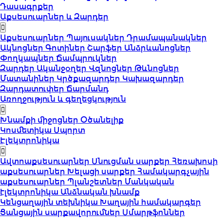
Դասագրքեր
Աքսեսուարներ և Զարդեր
Աքսեսուարներ
Պայուսակներ
Դրամապանակներ
Ակնոցներ
Գոտիներ
Շարֆեր
Անձրևանոցներ
Փողկապներ
Ճամպրուկներ
Զարդեր
Ականջօղեր
Վզնոցներ
Թևնոցներ
Մատանիներ
Կրծքազարդեր
Կախազարդեր
Զարդատուփեր
Ճարմանդ
Առողջություն և գեղեցկություն
Խնամքի միջոցներ
Օծանելիք
Կոսմետիկա
Սպորտ
Էլեկտրոնիկա
Ավտոաքսեսուարներ
Սնուցման սարքեր
Հեռախոսի
աքսեսուարներ
Խելացի սարքեր
Համակարգչային
աքսեսուարներ
Պլանշետներ
Մանկական
էլեկտրոնիկա
Անձնական խնամք
Կենցաղային տեխնիկա
Խաղային համակարգեր
Ցանցային սարքավորումներ
Սմարթֆոններ