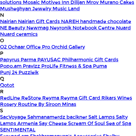
solutions
Mosaic
Motives Inn Dilijan
Mrov
Murano Cakes
Musheghyan Jewelry
Music Land
N
Nairian
Nairian Gift Cards
NAREH handmade chocolate
NE Beauty
Newmag
Neyronik
Notebook Centre
Nuard
Nuard ceramics
O
O2
Ochaar
Office Pro
Orchid Gallery
P
Papyrus
Parma
PAYUSAC
Philharmonic Gift Cards
Popo.am
Pravizz
ProLife Fitness & Spa
Puma
Punj 24
Puzzleik
Q
Qotot
R
RedLine
ReStore
Reyma
Reyma Gift Card
Rikars Wines
Rosery
Routine By Siroon Minas
S
SacVoyage
Sahmanamerdz bacikner
Salt Lamps
Salty
Lamps Armenia
Say Cheese
Scream Of Soul
Sea of Spa
SENTIMENTAL