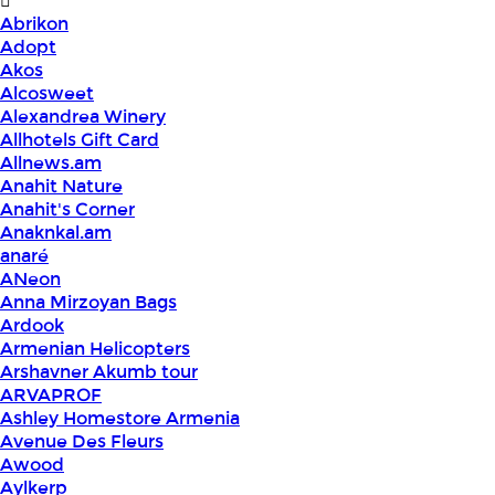
Abrikon
Adopt
Akos
Alcosweet
Alexandrea Winery
Allhotels Gift Card
Allnews.am
Anahit Nature
Anahit's Corner
Anaknkal.am
anaré
ANeon
Anna Mirzoyan Bags
Ardook
Armenian Helicopters
Arshavner Akumb tour
ARVAPROF
Ashley Homestore Armenia
Avenue Des Fleurs
Awood
Aylkerp