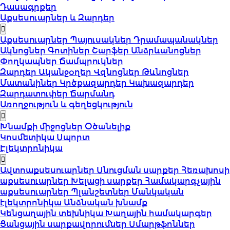
Դասագրքեր
Աքսեսուարներ և Զարդեր
Աքսեսուարներ
Պայուսակներ
Դրամապանակներ
Ակնոցներ
Գոտիներ
Շարֆեր
Անձրևանոցներ
Փողկապներ
Ճամպրուկներ
Զարդեր
Ականջօղեր
Վզնոցներ
Թևնոցներ
Մատանիներ
Կրծքազարդեր
Կախազարդեր
Զարդատուփեր
Ճարմանդ
Առողջություն և գեղեցկություն
Խնամքի միջոցներ
Օծանելիք
Կոսմետիկա
Սպորտ
Էլեկտրոնիկա
Ավտոաքսեսուարներ
Սնուցման սարքեր
Հեռախոսի
աքսեսուարներ
Խելացի սարքեր
Համակարգչային
աքսեսուարներ
Պլանշետներ
Մանկական
էլեկտրոնիկա
Անձնական խնամք
Կենցաղային տեխնիկա
Խաղային համակարգեր
Ցանցային սարքավորումներ
Սմարթֆոններ