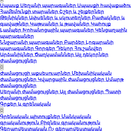
Սպասք
Սեղանի պարագաներ
Սպասքի հավաքածու
Համեմունքի տարաներ
Շշեր և շեյքերներ
Թեյնիկներ
Ափսեներ և սկուտեղներ
Բաժակներ և
գավաթներ
Կաթսաներ և թավաներ
Կահույք
Լամպեր
Խոհանոցային պարագաներ
Կենցաղային
պարագաներ
Ննջարանի պարագաներ
Բարձեր
Լոգարանի
պարագաներ
Գորգեր
Դեկոր
Հուշանվեր
Արձանիկներ
Ծաղկամաններ
Այլ դեկորներ
Ժամացույցներ
Ժամացույցի աքսեսուարներ
Մեխանիկական
ժամացույցներ
Կվարցային ժամացույցներ
Սմարթ
ժամացույցներ
Սեղանի ժամացույցներ
Այլ ժամացույցներ
Պատի
ժամացույցներ
Գրքեր և գրենական
Գրենական պիտույքներ
Մանկական
գրականություն
Բիզնես գրականություն
Գեղարվեստական
Ոչ գեղարվեստական