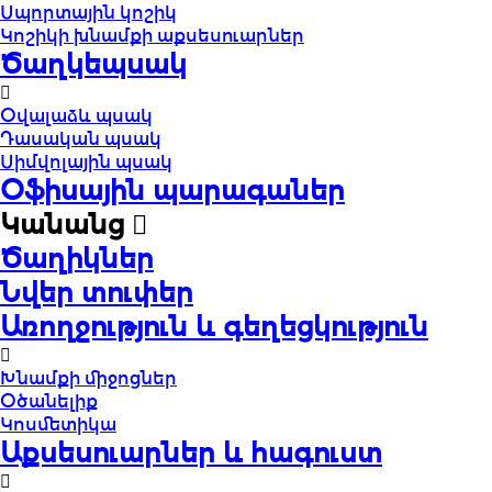
Սպորտային կոշիկ
Կոշիկի խնամքի աքսեսուարներ
Ծաղկեպսակ
Օվալաձև պսակ
Դասական պսակ
Սիմվոլային պսակ
Օֆիսային պարագաներ
Կանանց
Ծաղիկներ
Նվեր տուփեր
Առողջություն և գեղեցկություն
Խնամքի միջոցներ
Օծանելիք
Կոսմետիկա
Աքսեսուարներ և հագուստ