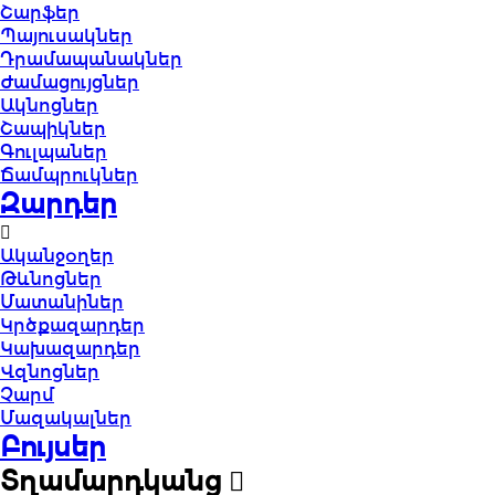
Շարֆեր
Պայուսակներ
Դրամապանակներ
Ժամացույցներ
Ակնոցներ
Շապիկներ
Գուլպաներ
Ճամպրուկներ
Զարդեր
Ականջօղեր
Թևնոցներ
Մատանիներ
Կրծքազարդեր
Կախազարդեր
Վզնոցներ
Չարմ
Մազակալներ
Բույսեր
Տղամարդկանց