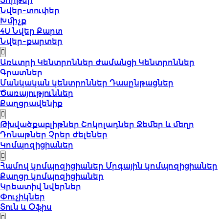
Տորթեր
Նվեր-տուփեր
Խմիչք
4U Նվեր Քարտ
Նվեր-քարտեր
Առևտրի Կենտրոններ
Ժամանցի Կենտրոններ
Գրատներ
Մանկական կենտրոններ
Դասընթացներ
Ծառայություններ
Քաղցրավենիք
Թխվածքաբլիթներ
Շոկոլադներ
Ջեմեր և մեղր
Դոնաթներ
Չրեր
Ժելեներ
Կոմպոզիցիաներ
Համով կոմպոզիցիաներ
Մրգային կոմպոզիցիաներ
Քաղցր կոմպոզիցիաներ
Կրեատիվ նվերներ
Փուչիկներ
Տուն և Օֆիս