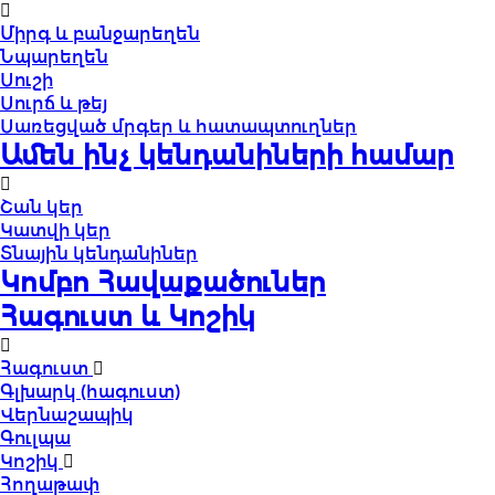
Միրգ և բանջարեղեն
Նպարեղեն
Սուշի
Սուրճ և թեյ
Սառեցված մրգեր և հատապտուղներ
Ամեն ինչ կենդանիների համար
Շան կեր
Կատվի կեր
Տնային կենդանիներ
Կոմբո Հավաքածուներ
Հագուստ և Կոշիկ
Հագուստ
Գլխարկ (հագուստ)
Վերնաշապիկ
Գուլպա
Կոշիկ
Հողաթափ