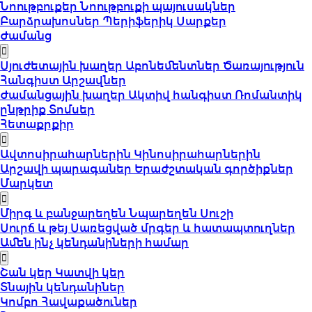
Նոութբուքեր
Նոութբուքի պայուսակներ
Բարձրախոսներ
Պերիֆերիկ Սարքեր
Ժամանց
Սյուժետային խաղեր
Աբոնեմենտներ
Ծառայություն
Հանգիստ
Արշավներ
Ժամանցային խաղեր
Ակտիվ հանգիստ
Ռոմանտիկ
ընթրիք
Տոմսեր
Հետաքրքիր
Ավտոսիրահարներին
Կինոսիրահարներին
Արշավի պարագաներ
Երաժշտական գործիքներ
Մարկետ
Միրգ և բանջարեղեն
Նպարեղեն
Սուշի
Սուրճ և թեյ
Սառեցված մրգեր և հատապտուղներ
Ամեն ինչ կենդանիների համար
Շան կեր
Կատվի կեր
Տնային կենդանիներ
Կոմբո Հավաքածուներ