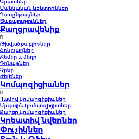
Գրատներ
Մանկական կենտրոններ
Դասընթացներ
Ծառայություններ
Քաղցրավենիք
Թխվածքաբլիթներ
Շոկոլադներ
Ջեմեր և մեղր
Դոնաթներ
Չրեր
Ժելեներ
Կոմպոզիցիաներ
Համով կոմպոզիցիաներ
Մրգային կոմպոզիցիաներ
Քաղցր կոմպոզիցիաներ
Կրեատիվ նվերներ
Փուչիկներ