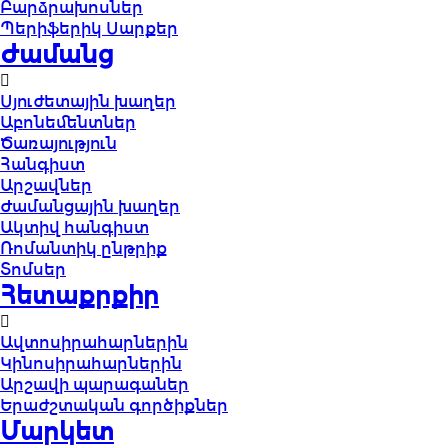
Բարձրախոսներ
Պերիֆերիկ Սարքեր
Ժամանց
Սյուժետային խաղեր
Աբոնեմենտներ
Ծառայություն
Հանգիստ
Արշավներ
Ժամանցային խաղեր
Ակտիվ հանգիստ
Ռոմանտիկ ընթրիք
Տոմսեր
Հետաքրքիր
Ավտոսիրահարներին
Կինոսիրահարներին
Արշավի պարագաներ
Երաժշտական գործիքներ
Մարկետ