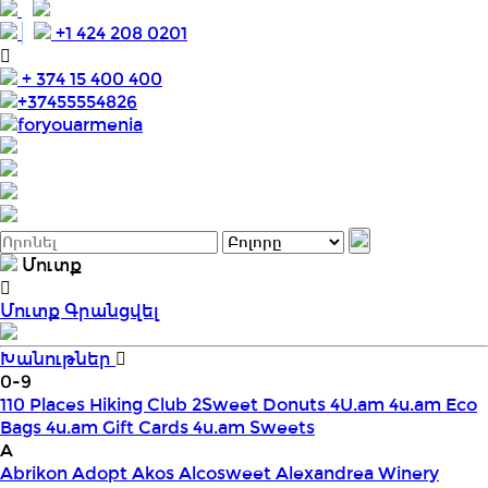
+1 424 208 0201
+ 374 15 400 400
+37455554826
foryouarmenia
Մուտք
Մուտք
Գրանցվել
Խանութներ
0-9
110 Places Hiking Club
2Sweet Donuts
4U.am
4u.am Eco
Bags
4u.am Gift Cards
4u.am Sweets
A
Abrikon
Adopt
Akos
Alcosweet
Alexandrea Winery