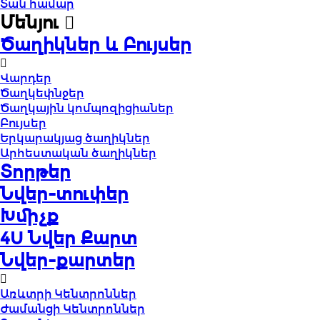
Տան համար
Մենյու
Ծաղիկներ և Բույսեր
Վարդեր
Ծաղկեփնջեր
Ծաղկային կոմպոզիցիաներ
Բույսեր
Երկարակյաց ծաղիկներ
Արհեստական ծաղիկներ
Տորթեր
Նվեր-տուփեր
Խմիչք
4U Նվեր Քարտ
Նվեր-քարտեր
Առևտրի Կենտրոններ
Ժամանցի Կենտրոններ