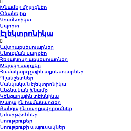
Խնամքի միջոցներ
Օծանելիք
Կոսմետիկա
Սպորտ
Էլեկտրոնիկա
Ավտոաքսեսուարներ
Սնուցման սարքեր
Հեռախոսի աքսեսուարներ
Խելացի սարքեր
Համակարգչային աքսեսուարներ
Պլանշետներ
Մանկական էլեկտրոնիկա
Անձնական խնամք
Կենցաղային տեխնիկա
Խաղային համակարգեր
Ցանցային սարքավորումներ
Սմարթֆոններ
Նոութբուքեր
Նոութբուքի պայուսակներ