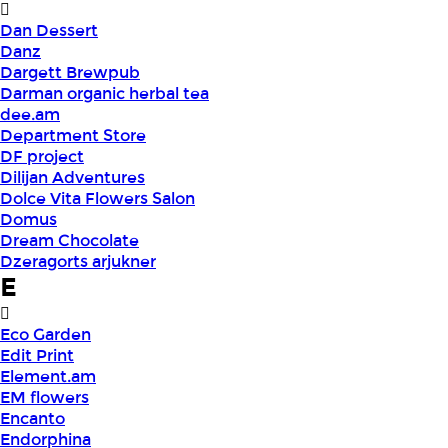
Dan Dessert
Danz
Dargett Brewpub
Darman organic herbal tea
dee.am
Department Store
DF project
Dilijan Adventures
Dolce Vita Flowers Salon
Domus
Dream Chocolate
Dzeragorts arjukner
E
Eco Garden
Edit Print
Element.am
EM flowers
Encanto
Endorphina