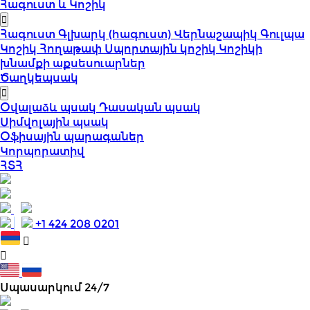
Հագուստ և Կոշիկ
Հագուստ
Գլխարկ (հագուստ)
Վերնաշապիկ
Գուլպա
Կոշիկ
Հողաթափ
Սպորտային կոշիկ
Կոշիկի
խնամքի աքսեսուարներ
Ծաղկեպսակ
Օվալաձև պսակ
Դասական պսակ
Սիմվոլային պսակ
Օֆիսային պարագաներ
Կորպորատիվ
ՀՏՀ
+1 424 208 0201
Սպասարկում 24/7