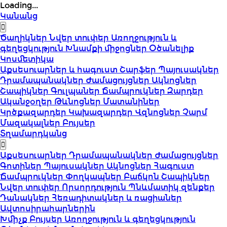
Loading...
Կանանց
Ծաղիկներ
Նվեր տուփեր
Առողջություն և
գեղեցկություն
Խնամքի միջոցներ
Օծանելիք
Կոսմետիկա
Աքսեսուարներ և հագուստ
Շարֆեր
Պայուսակներ
Դրամապանակներ
Ժամացույցներ
Ակնոցներ
Շապիկներ
Գուլպաներ
Ճամպրուկներ
Զարդեր
Ականջօղեր
Թևնոցներ
Մատանիներ
Կրծքազարդեր
Կախազարդեր
Վզնոցներ
Չարմ
Մազակալներ
Բույսեր
Տղամարդկանց
Աքսեսուարներ
Դրամապանակներ
Ժամացույցներ
Գոտիներ
Պայուսակներ
Ակնոցներ
Հագուստ
Ճամպրուկներ
Փողկապներ
Բաճկոն
Շապիկներ
Նվեր տուփեր
Որսորդություն
Պնևմատիկ զենքեր
Դանակներ
Հեռադիտակներ և ռացիաներ
Ավտոսիրահարներին
Խմիչք
Բույսեր
Առողջություն և գեղեցկություն