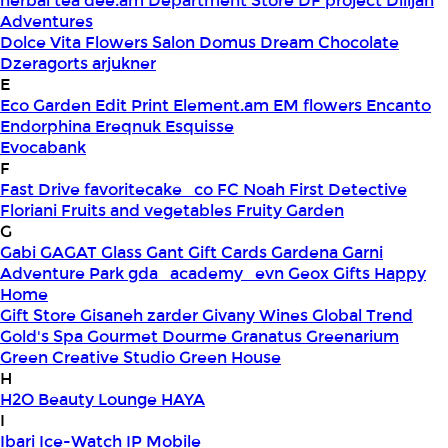
herbal tea
dee.am
Department Store
DF project
Dilijan
Adventures
Dolce Vita Flowers Salon
Domus
Dream Chocolate
Dzeragorts arjukner
E
Eco Garden
Edit Print
Element.am
EM flowers
Encanto
Endorphina
Ereqnuk
Esquisse
Evocabank
F
Fast Drive
favoritecake_co
FC Noah
First Detective
Floriani
Fruits and vegetables
Fruity Garden
G
Gabi
GAGAT Glass
Gant Gift Cards
Gardena
Garni
Adventure Park
gda_academy_evn
Geox
Gifts Happy
Home
Gift Store
Gisaneh zarder
Givany Wines
Global Trend
Gold's Spa
Gourmet Dourme
Granatus
Greenarium
Green Creative Studio
Green House
H
H2O Beauty Lounge
HAYA
I
Ibari
Ice-Watch
IP Mobile