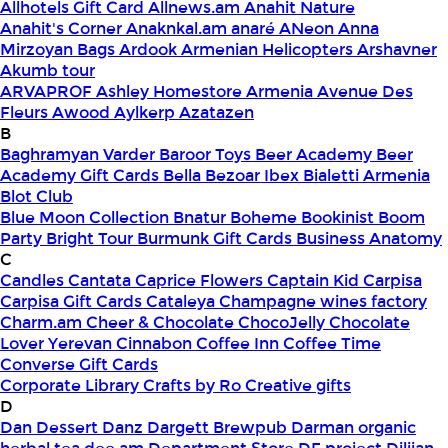
Allhotels Gift Card
Allnews.am
Anahit Nature
Anahit's Corner
Anaknkal.am
anaré
ANeon
Anna
Mirzoyan Bags
Ardook
Armenian Helicopters
Arshavner
Akumb tour
ARVAPROF
Ashley Homestore Armenia
Avenue Des
Fleurs
Awood
Aylkerp
Azatazen
B
Baghramyan Varder
Baroor Toys
Beer Academy
Beer
Academy Gift Cards
Bella
Bezoar Ibex
Bialetti Armenia
Blot Club
Blue Moon Collection
Bnatur
Boheme
Bookinist
Boom
Party
Bright Tour
Burmunk Gift Cards
Business Anatomy
C
Candles
Cantata
Caprice Flowers
Captain Kid
Carpisa
Carpisa Gift Cards
Cataleya
Champagne wines factory
Charm.am
Cheer & Chocolate
ChocoJelly
Chocolate
Lover Yerevan
Cinnabon
Coffee Inn
Coffee Time
Converse Gift Cards
Corporate Library
Crafts by Ro
Creative gifts
D
Dan Dessert
Danz
Dargett Brewpub
Darman organic