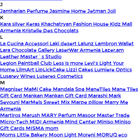
J
Jamharian Perfume
Jasmine Home
Jetman
Joli
K
Kara silver
Keras
Khachatryan Fashion House
Kidz Mall
Armenia
Kristelle Des Chocolats
L
La Cucina Accessori
Laki desert
Lalunz
Lambron Wallet
Lara Chocolate Gallery
LaserWar Armenia
Lazer.am
Leather Master`s Studio
Legion Paintball Club
Less is more
Levi's
Light Your
Home
LilmArt
LipLickCake
Lizzi Cakes
Lumiere Optics
Lusarev Wines
Luseres Cosmetics
M
Magniser
MaMi Cake
Mandala Spa
ManeTiles
Mane Tiles
Gift Card
Mankan
Mankan Gift Card
Marashi
Mark
Sevouni
MarMels Sweet Mix
Marpe pillow
Marry Me
Armenia
Martiros
Marush
MARY Parfum
Masoor
Master Trade
Micro-Tech
MIDI Armenia
Mind Center
Miniso
Miniso
Gift Cards
MISMA
mom
Moms Little Bakery
Moon Light
Moreni
MORUQ eco