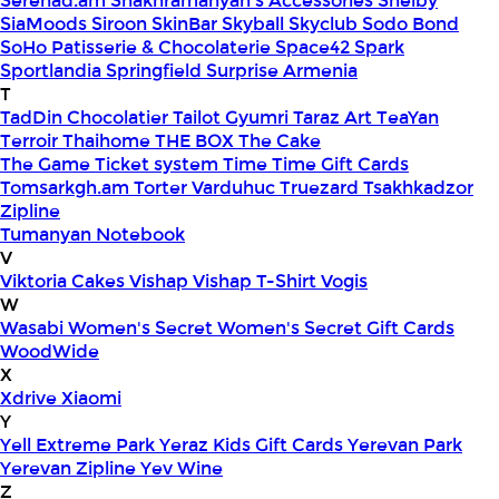
Serenad.am
Shakhramanyan's Accessories
Shelby
SiaMoods
Siroon SkinBar
Skyball
Skyclub
Sodo Bond
SoHo Patisserie & Chocolaterie
Space42
Spark
Sportlandia
Springfield
Surprise Armenia
T
TadDin Chocolatier
Tailot Gyumri
Taraz Art
TeaYan
Terroir
Thaihome
THE BOX
The Cake
The Game
Ticket system
Time
Time Gift Cards
Tomsarkgh.am
Torter Varduhuc
Truezard
Tsakhkadzor
Zipline
Tumanyan Notebook
V
Viktoria Cakes
Vishap
Vishap T-Shirt
Vogis
W
Wasabi
Women's Secret
Women's Secret Gift Cards
WoodWide
X
Xdrive
Xiaomi
Y
Yell Extreme Park
Yeraz Kids Gift Cards
Yerevan Park
Yerevan Zipline
Yev Wine
Z