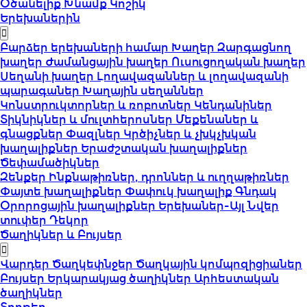
Օծանելիք
Խնամք
Կոշիկ
Երեխաներին
Բարձեր երեխաների համար
Խաղեր
Զարգացնող
խաղեր
Ժամանցային խաղեր
Ուսուցողական խաղեր
Սեղանի խաղեր
Լողավազաններ և լողավազանի
պարագաներ
Խաղային սեղաններ
Կոնստրուկտորներ և ռոբոտներ
Կենդանիներ
Տիկնիկներ և մուլտհերոսներ
Մեքենաներ և
գնացքներ
Փազլներ
Կրծիչներ և չխկչխկան
խաղալիքներ
Երաժշտական խաղալիքներ
Ծեփամածիկներ
Զենքեր
Ինքնաթիռներ, դրոններ և ուղղաթիռներ
Փայտե խաղալիքներ
Փափուկ խաղալիք
Գնդակ
Օրորոցային խաղալիքներ
Երեխաներ-Այլ
Նվեր
տուփեր
Դեկոր
Ծաղիկներ և Բույսեր
Վարդեր
Ծաղկեփնջեր
Ծաղկային կոմպոզիցիաներ
Բույսեր
Երկարակյաց ծաղիկներ
Արհեստական
ծաղիկներ