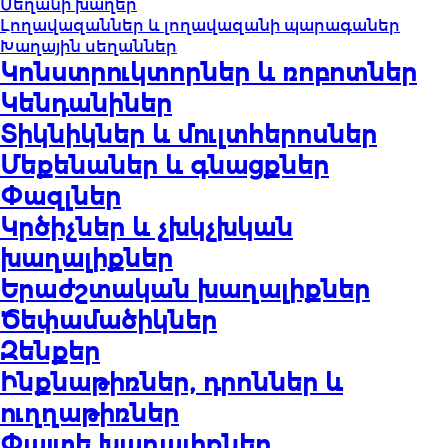
Սեղանի խաղեր
Լողավազաններ և լողավազանի պարագաներ
Խաղային սեղաններ
Կոնստրուկտորներ և ռոբոտներ
Կենդանիներ
Տիկնիկներ և մուլտհերոսներ
Մեքենաներ և գնացքներ
Փազլներ
Կրծիչներ և չխկչխկան
խաղալիքներ
Երաժշտական խաղալիքներ
Ծեփամածիկներ
Զենքեր
Ինքնաթիռներ, դրոններ և
ուղղաթիռներ
Փայտե խաղալիքներ