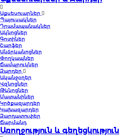
Աքսեսուարներ
Պայուսակներ
Դրամապանակներ
Ակնոցներ
Գոտիներ
Շարֆեր
Անձրևանոցներ
Փողկապներ
Ճամպրուկներ
Զարդեր
Ականջօղեր
Վզնոցներ
Թևնոցներ
Մատանիներ
Կրծքազարդեր
Կախազարդեր
Զարդատուփեր
Ճարմանդ
Առողջություն և գեղեցկություն