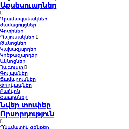
Աքսեսուարներ
Դրամապանակներ
Ժամացույցներ
Գոտիներ
Պայուսակներ
Թևնոցներ
Կախազարդեր
Կրծքազարդեր
Ակնոցներ
Հագուստ
Գուլպաներ
Ճամպրուկներ
Փողկապներ
Բաճկոն
Շապիկներ
Նվեր տուփեր
Որսորդություն
Պնևմատիկ զենքեր