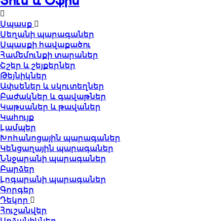
Տուն և Օֆիս
Սպասք
Սեղանի պարագաներ
Սպասքի հավաքածու
Համեմունքի տարաներ
Շշեր և շեյքերներ
Թեյնիկներ
Ափսեներ և սկուտեղներ
Բաժակներ և գավաթներ
Կաթսաներ և թավաներ
Կահույք
Լամպեր
Խոհանոցային պարագաներ
Կենցաղային պարագաներ
Ննջարանի պարագաներ
Բարձեր
Լոգարանի պարագաներ
Գորգեր
Դեկոր
Հուշանվեր
Արձանիկներ