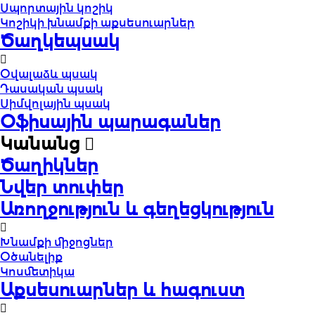
Սպորտային կոշիկ
Կոշիկի խնամքի աքսեսուարներ
Ծաղկեպսակ
Օվալաձև պսակ
Դասական պսակ
Սիմվոլային պսակ
Օֆիսային պարագաներ
Կանանց
Ծաղիկներ
Նվեր տուփեր
Առողջություն և գեղեցկություն
Խնամքի միջոցներ
Օծանելիք
Կոսմետիկա
Աքսեսուարներ և հագուստ