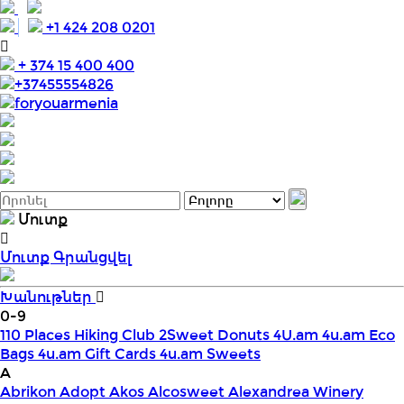
+1 424 208 0201
+ 374 15 400 400
+37455554826
foryouarmenia
Մուտք
Մուտք
Գրանցվել
Խանութներ
0-9
110 Places Hiking Club
2Sweet Donuts
4U.am
4u.am Eco
Bags
4u.am Gift Cards
4u.am Sweets
A
Abrikon
Adopt
Akos
Alcosweet
Alexandrea Winery