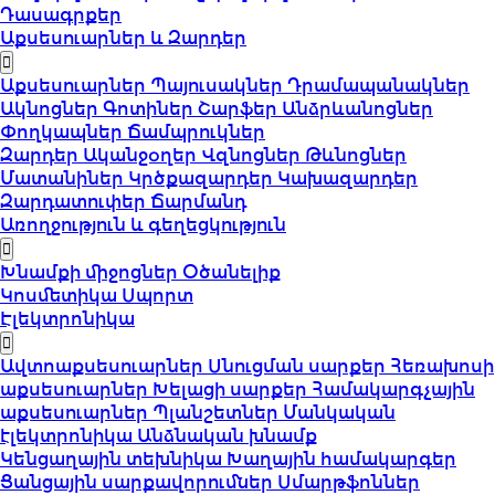
Դասագրքեր
Աքսեսուարներ և Զարդեր
Աքսեսուարներ
Պայուսակներ
Դրամապանակներ
Ակնոցներ
Գոտիներ
Շարֆեր
Անձրևանոցներ
Փողկապներ
Ճամպրուկներ
Զարդեր
Ականջօղեր
Վզնոցներ
Թևնոցներ
Մատանիներ
Կրծքազարդեր
Կախազարդեր
Զարդատուփեր
Ճարմանդ
Առողջություն և գեղեցկություն
Խնամքի միջոցներ
Օծանելիք
Կոսմետիկա
Սպորտ
Էլեկտրոնիկա
Ավտոաքսեսուարներ
Սնուցման սարքեր
Հեռախոսի
աքսեսուարներ
Խելացի սարքեր
Համակարգչային
աքսեսուարներ
Պլանշետներ
Մանկական
էլեկտրոնիկա
Անձնական խնամք
Կենցաղային տեխնիկա
Խաղային համակարգեր
Ցանցային սարքավորումներ
Սմարթֆոններ