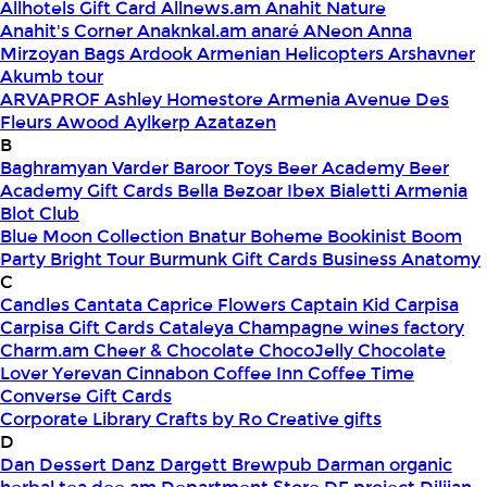
Allhotels Gift Card
Allnews.am
Anahit Nature
Anahit's Corner
Anaknkal.am
anaré
ANeon
Anna
Mirzoyan Bags
Ardook
Armenian Helicopters
Arshavner
Akumb tour
ARVAPROF
Ashley Homestore Armenia
Avenue Des
Fleurs
Awood
Aylkerp
Azatazen
B
Baghramyan Varder
Baroor Toys
Beer Academy
Beer
Academy Gift Cards
Bella
Bezoar Ibex
Bialetti Armenia
Blot Club
Blue Moon Collection
Bnatur
Boheme
Bookinist
Boom
Party
Bright Tour
Burmunk Gift Cards
Business Anatomy
C
Candles
Cantata
Caprice Flowers
Captain Kid
Carpisa
Carpisa Gift Cards
Cataleya
Champagne wines factory
Charm.am
Cheer & Chocolate
ChocoJelly
Chocolate
Lover Yerevan
Cinnabon
Coffee Inn
Coffee Time
Converse Gift Cards
Corporate Library
Crafts by Ro
Creative gifts
D
Dan Dessert
Danz
Dargett Brewpub
Darman organic