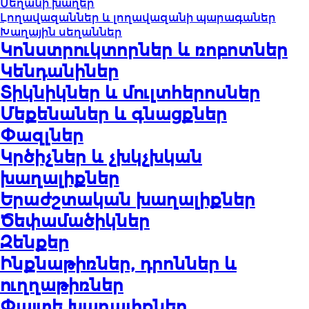
Սեղանի խաղեր
Լողավազաններ և լողավազանի պարագաներ
Խաղային սեղաններ
Կոնստրուկտորներ և ռոբոտներ
Կենդանիներ
Տիկնիկներ և մուլտհերոսներ
Մեքենաներ և գնացքներ
Փազլներ
Կրծիչներ և չխկչխկան
խաղալիքներ
Երաժշտական խաղալիքներ
Ծեփամածիկներ
Զենքեր
Ինքնաթիռներ, դրոններ և
ուղղաթիռներ
Փայտե խաղալիքներ