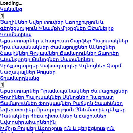
Loading...
Կանանց
Ծաղիկներ
Նվեր տուփեր
Առողջություն և
գեղեցկություն
Խնամքի միջոցներ
Օծանելիք
Կոսմետիկա
Աքսեսուարներ և հագուստ
Շարֆեր
Պայուսակներ
Դրամապանակներ
Ժամացույցներ
Ակնոցներ
Շապիկներ
Գուլպաներ
Ճամպրուկներ
Զարդեր
Ականջօղեր
Թևնոցներ
Մատանիներ
Կրծքազարդեր
Կախազարդեր
Վզնոցներ
Չարմ
Մազակալներ
Բույսեր
Տղամարդկանց
Աքսեսուարներ
Դրամապանակներ
Ժամացույցներ
Գոտիներ
Պայուսակներ
Ակնոցներ
Հագուստ
Ճամպրուկներ
Փողկապներ
Բաճկոն
Շապիկներ
Նվեր տուփեր
Որսորդություն
Պնևմատիկ զենքեր
Դանակներ
Հեռադիտակներ և ռացիաներ
Ավտոսիրահարներին
Խմիչք
Բույսեր
Առողջություն և գեղեցկություն