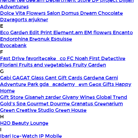
herbal tea
dee.am
Department Store
DF project
Dilijan
Adventures
Dolce Vita Flowers Salon
Domus
Dream Chocolate
Dzeragorts arjukner
E
Eco Garden
Edit Print
Element.am
EM flowers
Encanto
Endorphina
Ereqnuk
Esquisse
Evocabank
F
Fast Drive
favoritecake_co
FC Noah
First Detective
Floriani
Fruits and vegetables
Fruity Garden
G
Gabi
GAGAT Glass
Gant Gift Cards
Gardena
Garni
Adventure Park
gda_academy_evn
Geox
Gifts Happy
Home
Gift Store
Gisaneh zarder
Givany Wines
Global Trend
Gold's Spa
Gourmet Dourme
Granatus
Greenarium
Green Creative Studio
Green House
H
H2O Beauty Lounge
I
Ibari
Ice-Watch
IP Mobile