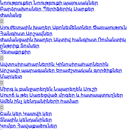
Նոութբուքեր
Նոութբուքի պայուսակներ
Բարձրախոսներ
Պերիֆերիկ Սարքեր
Ժամանց
Սյուժետային խաղեր
Աբոնեմենտներ
Ծառայություն
Հանգիստ
Արշավներ
Ժամանցային խաղեր
Ակտիվ հանգիստ
Ռոմանտիկ
ընթրիք
Տոմսեր
Հետաքրքիր
Ավտոսիրահարներին
Կինոսիրահարներին
Արշավի պարագաներ
Երաժշտական գործիքներ
Մարկետ
Միրգ և բանջարեղեն
Նպարեղեն
Սուշի
Սուրճ և թեյ
Սառեցված մրգեր և հատապտուղներ
Ամեն ինչ կենդանիների համար
Շան կեր
Կատվի կեր
Տնային կենդանիներ
Կոմբո Հավաքածուներ