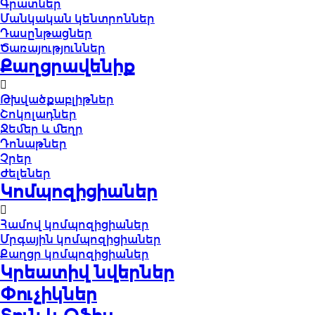
Գրատներ
Մանկական կենտրոններ
Դասընթացներ
Ծառայություններ
Քաղցրավենիք
Թխվածքաբլիթներ
Շոկոլադներ
Ջեմեր և մեղր
Դոնաթներ
Չրեր
Ժելեներ
Կոմպոզիցիաներ
Համով կոմպոզիցիաներ
Մրգային կոմպոզիցիաներ
Քաղցր կոմպոզիցիաներ
Կրեատիվ նվերներ
Փուչիկներ