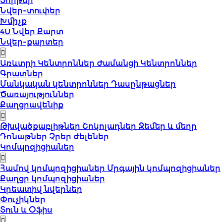
Տորթեր
Նվեր-տուփեր
Խմիչք
4U Նվեր Քարտ
Նվեր-քարտեր
Առևտրի Կենտրոններ
Ժամանցի Կենտրոններ
Գրատներ
Մանկական կենտրոններ
Դասընթացներ
Ծառայություններ
Քաղցրավենիք
Թխվածքաբլիթներ
Շոկոլադներ
Ջեմեր և մեղր
Դոնաթներ
Չրեր
Ժելեներ
Կոմպոզիցիաներ
Համով կոմպոզիցիաներ
Մրգային կոմպոզիցիաներ
Քաղցր կոմպոզիցիաներ
Կրեատիվ նվերներ
Փուչիկներ
Տուն և Օֆիս