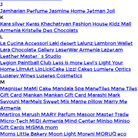
J
Jamharian Perfume
Jasmine Home
Jetman
Joli
K
Kara silver
Keras
Khachatryan Fashion House
Kidz Mall
Armenia
Kristelle Des Chocolats
L
La Cucina Accessori
Laki desert
Lalunz
Lambron Wallet
Lara Chocolate Gallery
LaserWar Armenia
Lazer.am
Leather Master`s Studio
Legion Paintball Club
Less is more
Levi's
Light Your
Home
LilmArt
LipLickCake
Lizzi Cakes
Lumiere Optics
Lusarev Wines
Luseres Cosmetics
M
Magniser
MaMi Cake
Mandala Spa
ManeTiles
Mane Tiles
Gift Card
Mankan
Mankan Gift Card
Marashi
Mark
Sevouni
MarMels Sweet Mix
Marpe pillow
Marry Me
Armenia
Martiros
Marush
MARY Parfum
Masoor
Master Trade
Micro-Tech
MIDI Armenia
Mind Center
Miniso
Miniso
Gift Cards
MISMA
mom
Moms Little Bakery
Moon Light
Moreni
MORUQ eco