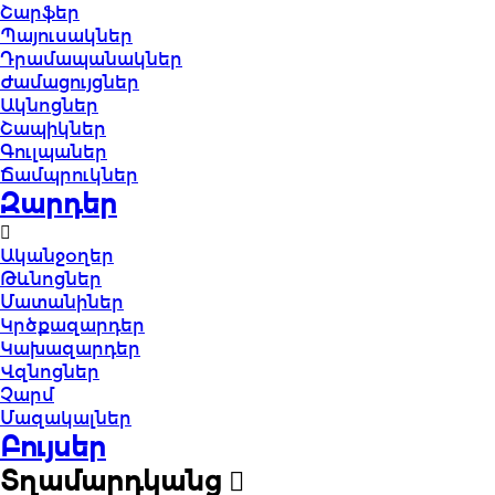
Շարֆեր
Պայուսակներ
Դրամապանակներ
Ժամացույցներ
Ակնոցներ
Շապիկներ
Գուլպաներ
Ճամպրուկներ
Զարդեր
Ականջօղեր
Թևնոցներ
Մատանիներ
Կրծքազարդեր
Կախազարդեր
Վզնոցներ
Չարմ
Մազակալներ
Բույսեր
Տղամարդկանց