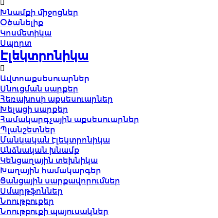
Խնամքի միջոցներ
Օծանելիք
Կոսմետիկա
Սպորտ
Էլեկտրոնիկա
Ավտոաքսեսուարներ
Սնուցման սարքեր
Հեռախոսի աքսեսուարներ
Խելացի սարքեր
Համակարգչային աքսեսուարներ
Պլանշետներ
Մանկական էլեկտրոնիկա
Անձնական խնամք
Կենցաղային տեխնիկա
Խաղային համակարգեր
Ցանցային սարքավորումներ
Սմարթֆոններ
Նոութբուքեր
Նոութբուքի պայուսակներ