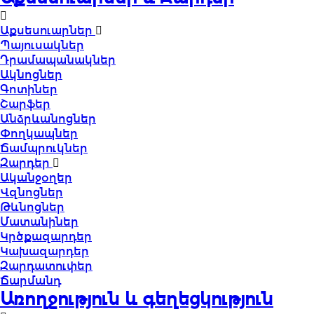
Աքսեսուարներ
Պայուսակներ
Դրամապանակներ
Ակնոցներ
Գոտիներ
Շարֆեր
Անձրևանոցներ
Փողկապներ
Ճամպրուկներ
Զարդեր
Ականջօղեր
Վզնոցներ
Թևնոցներ
Մատանիներ
Կրծքազարդեր
Կախազարդեր
Զարդատուփեր
Ճարմանդ
Առողջություն և գեղեցկություն