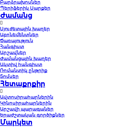
Բարձրախոսներ
Պերիֆերիկ Սարքեր
Ժամանց
Սյուժետային խաղեր
Աբոնեմենտներ
Ծառայություն
Հանգիստ
Արշավներ
Ժամանցային խաղեր
Ակտիվ հանգիստ
Ռոմանտիկ ընթրիք
Տոմսեր
Հետաքրքիր
Ավտոսիրահարներին
Կինոսիրահարներին
Արշավի պարագաներ
Երաժշտական գործիքներ
Մարկետ