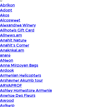
Abrikon
Adopt
Akos
Alcosweet
Alexandrea Winery
Allhotels Gift Card
Allnews.am
Anahit Nature
Anahit's Corner
Anaknkal.am
anaré
ANeon
Anna Mirzoyan Bags
Ardook
Armenian Helicopters
Arshavner Akumb tour
ARVAPROF
Ashley Homestore Armenia
Avenue Des Fleurs
Awood
Aylkerp