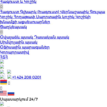
Հագուստ և Կոշիկ
Հագուստ
Գլխարկ (հագուստ)
Վերնաշապիկ
Գուլպա
Կոշիկ
Հողաթափ
Սպորտային կոշիկ
Կոշիկի
խնամքի աքսեսուարներ
Ծաղկեպսակ
Օվալաձև պսակ
Դասական պսակ
Սիմվոլային պսակ
Օֆիսային պարագաներ
Կորպորատիվ
ՀՏՀ
+1 424 208 0201
Սպասարկում 24/7