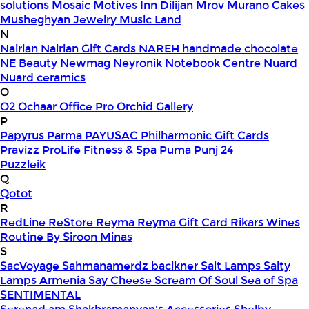
solutions
Mosaic
Motives Inn Dilijan
Mrov
Murano Cakes
Musheghyan Jewelry
Music Land
N
Nairian
Nairian Gift Cards
NAREH handmade chocolate
NE Beauty
Newmag
Neyronik
Notebook Centre
Nuard
Nuard ceramics
O
O2
Ochaar
Office Pro
Orchid Gallery
P
Papyrus
Parma
PAYUSAC
Philharmonic Gift Cards
Pravizz
ProLife Fitness & Spa
Puma
Punj 24
Puzzleik
Q
Qotot
R
RedLine
ReStore
Reyma
Reyma Gift Card
Rikars Wines
Routine By Siroon Minas
S
SacVoyage
Sahmanamerdz bacikner
Salt Lamps
Salty
Lamps Armenia
Say Cheese
Scream Of Soul
Sea of Spa
SENTIMENTAL