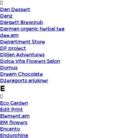
Dan Dessert
Danz
Dargett Brewpub
Darman organic herbal tea
dee.am
Department Store
DF project
Dilijan Adventures
Dolce Vita Flowers Salon
Domus
Dream Chocolate
Dzeragorts arjukner
E
Eco Garden
Edit Print
Element.am
EM flowers
Encanto
Endorphina