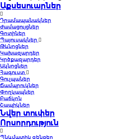
Աքսեսուարներ
Դրամապանակներ
Ժամացույցներ
Գոտիներ
Պայուսակներ
Թևնոցներ
Կախազարդեր
Կրծքազարդեր
Ակնոցներ
Հագուստ
Գուլպաներ
Ճամպրուկներ
Փողկապներ
Բաճկոն
Շապիկներ
Նվեր տուփեր
Որսորդություն
Պնևմատիկ զենքեր