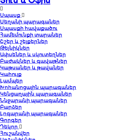
Տուն և Օֆիս
Սպասք
Սեղանի պարագաներ
Սպասքի հավաքածու
Համեմունքի տարաներ
Շշեր և շեյքերներ
Թեյնիկներ
Ափսեներ և սկուտեղներ
Բաժակներ և գավաթներ
Կաթսաներ և թավաներ
Կահույք
Լամպեր
Խոհանոցային պարագաներ
Կենցաղային պարագաներ
Ննջարանի պարագաներ
Բարձեր
Լոգարանի պարագաներ
Գորգեր
Դեկոր
Հուշանվեր
Արձանիկներ