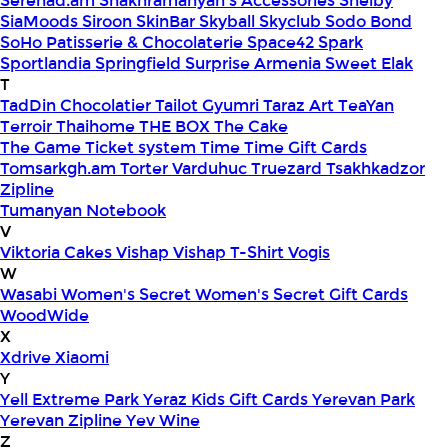
Serenad.am
Shakhramanyan's Accessories
Shelby
SiaMoods
Siroon SkinBar
Skyball
Skyclub
Sodo Bond
SoHo Patisserie & Chocolaterie
Space42
Spark
Sportlandia
Springfield
Surprise Armenia
Sweet Elak
T
TadDin Chocolatier
Tailot Gyumri
Taraz Art
TeaYan
Terroir
Thaihome
THE BOX
The Cake
The Game
Ticket system
Time
Time Gift Cards
Tomsarkgh.am
Torter Varduhuc
Truezard
Tsakhkadzor
Zipline
Tumanyan Notebook
V
Viktoria Cakes
Vishap
Vishap T-Shirt
Vogis
W
Wasabi
Women's Secret
Women's Secret Gift Cards
WoodWide
X
Xdrive
Xiaomi
Y
Yell Extreme Park
Yeraz Kids Gift Cards
Yerevan Park
Yerevan Zipline
Yev Wine
Z