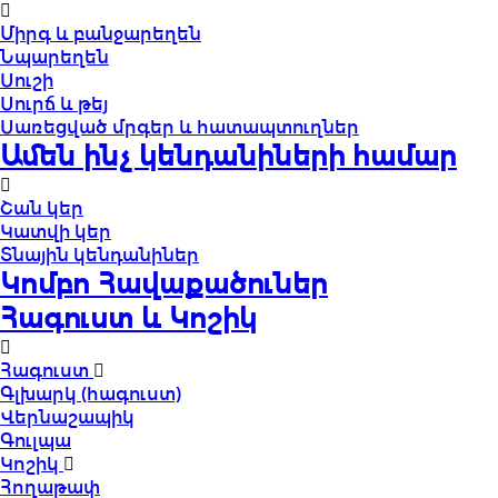
Միրգ և բանջարեղեն
Նպարեղեն
Սուշի
Սուրճ և թեյ
Սառեցված մրգեր և հատապտուղներ
Ամեն ինչ կենդանիների համար
Շան կեր
Կատվի կեր
Տնային կենդանիներ
Կոմբո Հավաքածուներ
Հագուստ և Կոշիկ
Հագուստ
Գլխարկ (հագուստ)
Վերնաշապիկ
Գուլպա
Կոշիկ
Հողաթափ