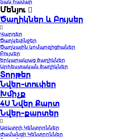
Տան համար
Մենյու
Ծաղիկներ և Բույսեր
Վարդեր
Ծաղկեփնջեր
Ծաղկային կոմպոզիցիաներ
Բույսեր
Երկարակյաց ծաղիկներ
Արհեստական ծաղիկներ
Տորթեր
Նվեր-տուփեր
Խմիչք
4U Նվեր Քարտ
Նվեր-քարտեր
Առևտրի Կենտրոններ
Ժամանցի Կենտրոններ