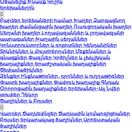
Օծանելիք
Խնամք
Կոշիկ
Երեխաներին
Բարձեր երեխաների համար
Խաղեր
Զարգացնող
խաղեր
Ժամանցային խաղեր
Ուսուցողական խաղեր
Սեղանի խաղեր
Լողավազաններ և լողավազանի
պարագաներ
Խաղային սեղաններ
Կոնստրուկտորներ և ռոբոտներ
Կենդանիներ
Տիկնիկներ և մուլտհերոսներ
Մեքենաներ և
գնացքներ
Փազլներ
Կրծիչներ և չխկչխկան
խաղալիքներ
Երաժշտական խաղալիքներ
Ծեփամածիկներ
Զենքեր
Ինքնաթիռներ, դրոններ և ուղղաթիռներ
Փայտե խաղալիքներ
Փափուկ խաղալիք
Գնդակ
Օրորոցային խաղալիքներ
Երեխաներ-Այլ
Նվեր
տուփեր
Դեկոր
Ծաղիկներ և Բույսեր
Վարդեր
Ծաղկեփնջեր
Ծաղկային կոմպոզիցիաներ
Բույսեր
Երկարակյաց ծաղիկներ
Արհեստական
ծաղիկներ