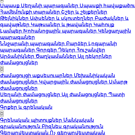
Սպասք
Սեղանի պարագաներ
Սպասքի հավաքածու
Համեմունքի տարաներ
Շշեր և շեյքերներ
Թեյնիկներ
Ափսեներ և սկուտեղներ
Բաժակներ և
գավաթներ
Կաթսաներ և թավաներ
Կահույք
Լամպեր
Խոհանոցային պարագաներ
Կենցաղային
պարագաներ
Ննջարանի պարագաներ
Բարձեր
Լոգարանի
պարագաներ
Գորգեր
Դեկոր
Հուշանվեր
Արձանիկներ
Ծաղկամաններ
Այլ դեկորներ
Ժամացույցներ
Ժամացույցի աքսեսուարներ
Մեխանիկական
ժամացույցներ
Կվարցային ժամացույցներ
Սմարթ
ժամացույցներ
Սեղանի ժամացույցներ
Այլ ժամացույցներ
Պատի
ժամացույցներ
Գրքեր և գրենական
Գրենական պիտույքներ
Մանկական
գրականություն
Բիզնես գրականություն
Գեղարվեստական
Ոչ գեղարվեստական