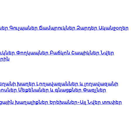
ներ
Գուլպաներ
Ճամպրուկներ
Զարդեր
Ականջօղեր
ւկներ
Փողկապներ
Բաճկոն
Շապիկներ
Նվեր
րին
եղանի խաղեր
Լողավազաններ և լողավազանի
երոսներ
Մեքենաներ և գնացքներ
Փազլներ
ցային խաղալիքներ
Երեխաներ-Այլ
Նվեր տուփեր