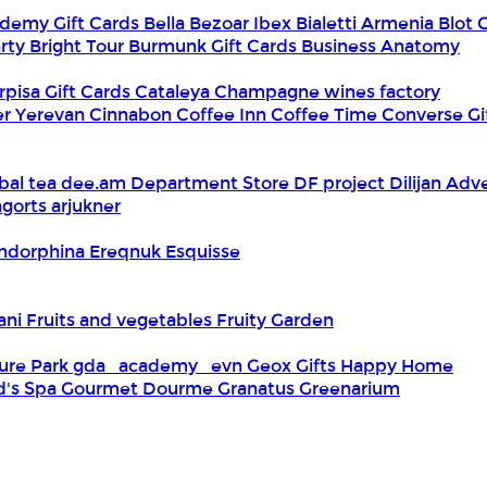
demy Gift Cards
Bella
Bezoar Ibex
Bialetti Armenia
Blot 
rty
Bright Tour
Burmunk Gift Cards
Business Anatomy
rpisa Gift Cards
Cataleya
Champagne wines factory
er Yerevan
Cinnabon
Coffee Inn
Coffee Time
Converse Gi
bal tea
dee.am
Department Store
DF project
Dilijan Adv
gorts arjukner
ndorphina
Ereqnuk
Esquisse
iani
Fruits and vegetables
Fruity Garden
ure Park
gda_academy_evn
Geox
Gifts Happy Home
d's Spa
Gourmet Dourme
Granatus
Greenarium