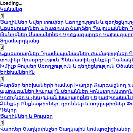
Loading...
Կանանց
Ծաղիկներ
Նվեր տուփեր
Առողջություն և գեղեցկութ
Աքսեսուարներ և հագուստ
Շարֆեր
Պայուսակներ
Թևնոցներ
Մատանիներ
Կրծքազարդեր
Կախազար
Տղամարդկանց
Աքսեսուարներ
Դրամապանակներ
Ժամացույցներ
Գ
տուփեր
Որսորդություն
Պնևմատիկ զենքեր
Դանակ
Խմիչք
Բույսեր
Առողջություն և գեղեցկություն
Օծան
Երեխաներին
Բարձեր երեխաների համար
Խաղեր
Զարգացնող խ
պարագաներ
Խաղային սեղաններ
Կոնստրուկտորն
Կրծիչներ և չխկչխկան խաղալիքներ
Երաժշտական 
Զենքեր
Ինքնաթիռներ, դրոններ և ուղղաթիռներ
Փ
Դեկոր
Ծաղիկներ և Բույսեր
Վարդեր
Ծաղկեփնջեր
Ծաղկային կոմպոզիցիաներ