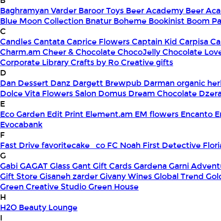
B
Baghramyan Varder
Baroor Toys
Beer Academy
Beer Aca
Blue Moon Collection
Bnatur
Boheme
Bookinist
Boom Pa
C
Candles
Cantata
Caprice Flowers
Captain Kid
Carpisa
Ca
Charm.am
Cheer & Chocolate
ChocoJelly
Chocolate Lov
Corporate Library
Crafts by Ro
Creative gifts
D
Dan Dessert
Danz
Dargett Brewpub
Darman organic her
Dolce Vita Flowers Salon
Domus
Dream Chocolate
Dzera
E
Eco Garden
Edit Print
Element.am
EM flowers
Encanto
E
Evocabank
F
Fast Drive
favoritecake_co
FC Noah
First Detective
Flor
G
Gabi
GAGAT Glass
Gant Gift Cards
Gardena
Garni Advent
Gift Store
Gisaneh zarder
Givany Wines
Global Trend
Gol
Green Creative Studio
Green House
H
H2O Beauty Lounge
I