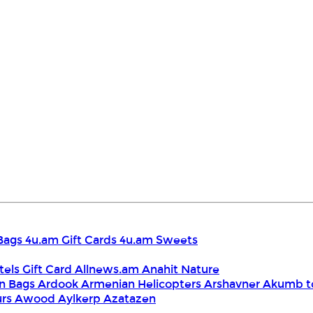
Bags
4u.am Gift Cards
4u.am Sweets
tels Gift Card
Allnews.am
Anahit Nature
n Bags
Ardook
Armenian Helicopters
Arshavner Akumb t
urs
Awood
Aylkerp
Azatazen