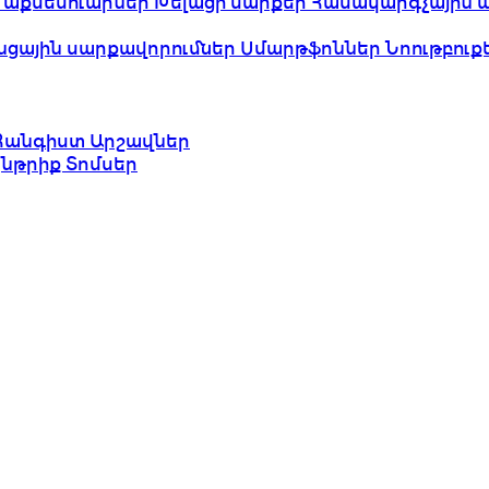
 աքսեսուարներ
Խելացի սարքեր
Համակարգչային 
նցային սարքավորումներ
Սմարթֆոններ
Նոութբուք
Հանգիստ
Արշավներ
ընթրիք
Տոմսեր