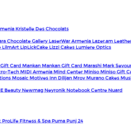
Armenia
Kristelle Des Chocolats
ara Chocolate Gallery
LaserWar Armenia
Lazer.am
Leathe
e
LilmArt
LipLickCake
Lizzi Cakes
Lumiere Optics
 Gift Card
Mankan
Mankan Gift Card
Marashi
Mark Sevou
cro-Tech
MIDI Armenia
Mind Center
Miniso
Miniso Gift 
tions
Mosaic
Motives Inn Dilijan
Mrov
Murano Cakes
Mus
E Beauty
Newmag
Neyronik
Notebook Centre
Nuard
z
ProLife Fitness & Spa
Puma
Punj 24