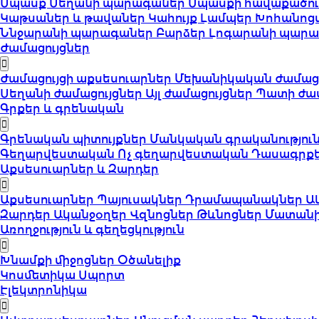
Սպասք
Սեղանի պարագաներ
Սպասքի հավաքածո
Կաթսաներ և թավաներ
Կահույք
Լամպեր
Խոհանոց
Ննջարանի պարագաներ
Բարձեր
Լոգարանի պար
Ժամացույցներ
Ժամացույցի աքսեսուարներ
Մեխանիկական ժամացո
Սեղանի ժամացույցներ
Այլ ժամացույցներ
Պատի ժամ
Գրքեր և գրենական
Գրենական պիտույքներ
Մանկական գրականությու
Գեղարվեստական
Ոչ գեղարվեստական
Դասագրք
Աքսեսուարներ և Զարդեր
Աքսեսուարներ
Պայուսակներ
Դրամապանակներ
Ա
Զարդեր
Ականջօղեր
Վզնոցներ
Թևնոցներ
Մատան
Առողջություն և գեղեցկություն
Խնամքի միջոցներ
Օծանելիք
Կոսմետիկա
Սպորտ
Էլեկտրոնիկա