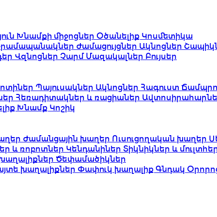
յուն
Խնամքի միջոցներ
Օծանելիք
Կոսմետիկա
Դրամապանակներ
Ժամացույցներ
Ակնոցներ
Շապիկ
դեր
Վզնոցներ
Չարմ
Մազակալներ
Բույսեր
ոտիներ
Պայուսակներ
Ակնոցներ
Հագուստ
Ճամպրո
ներ
Հեռադիտակներ և ռացիաներ
Ավտոսիրահարնե
ելիք
Խնամք
Կոշիկ
աղեր
Ժամանցային խաղեր
Ուսուցողական խաղեր
Ս
եր և ռոբոտներ
Կենդանիներ
Տիկնիկներ և մուլտհ
խաղալիքներ
Ծեփամածիկներ
այտե խաղալիքներ
Փափուկ խաղալիք
Գնդակ
Օրորո