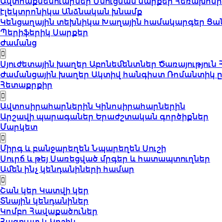
Ավտոաքսեսուարներ
Սնուցման սարքեր
Հեռախոսի
էլեկտրոնիկա
Անձնական խնամք
Կենցաղային տեխնիկա
Խաղային համակարգեր
Ցա
Պերիֆերիկ Սարքեր
Ժամանց
Սյուժետային խաղեր
Աբոնեմենտներ
Ծառայություն
Ժամանցային խաղեր
Ակտիվ հանգիստ
Ռոմանտիկ 
Հետաքրքիր
Ավտոսիրահարներին
Կինոսիրահարներին
Արշավի պարագաներ
Երաժշտական գործիքներ
Մարկետ
Միրգ և բանջարեղեն
Նպարեղեն
Սուշի
Սուրճ և թեյ
Սառեցված մրգեր և հատապտուղներ
Ամեն ինչ կենդանիների համար
Շան կեր
Կատվի կեր
Տնային կենդանիներ
Կոմբո Հավաքածուներ
Հագուստ և Կոշիկ