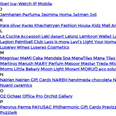
Ibari
Ice-Watch
IP Mobile
J
Jamharian Perfume
Jasmine Home
Jetman
Joli
K
Kara silver
Keras
Khachatryan Fashion House
Kidz Mall 
L
La Cucina Accessori
Laki desert
Lalunz
Lambron Wallet
L
Legion Paintball Club
Less is more
Levi's
Light Your Hom
Lusarev Wines
Luseres Cosmetics
M
Magniser
MaMi Cake
Mandala Spa
ManeTiles
Mane Tiles
Martiros
Marush
MARY Parfum
Masoor
Master Trade
Mi
Moms Little Bakery
Moon Light
Moreni
MORUQ eco solu
N
Nairian
Nairian Gift Cards
NAREH handmade chocolate
N
Nuard ceramics
O
O2
Ochaar
Office Pro
Orchid Gallery
P
Papyrus
Parma
PAYUSAC
Philharmonic Gift Cards
Praviz
Puzzleik