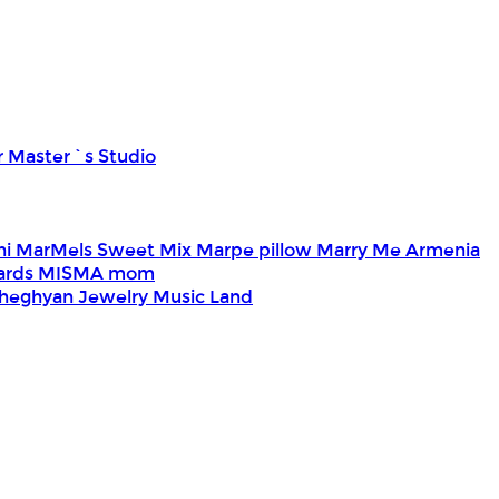
r Master`s Studio
ni
MarMels Sweet Mix
Marpe pillow
Marry Me Armenia
Cards
MISMA
mom
heghyan Jewelry
Music Land