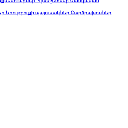
աքսեսուարներ
Պլանշետներ
Մանկական
եր
Նոութբուքի պայուսակներ
Բարձրախոսներ