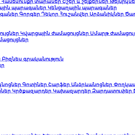
ւ
Համեմունքի տարաներ
Շշեր և շեյքերներ
Թեյնիկն
ային պարագաներ
Կենցաղային պարագաներ
ագաներ
Գորգեր
Դեկոր
Հուշանվեր
Արձանիկներ
Ծա
ւյցներ
Կվարցային ժամացույցներ
Սմարթ ժամացույ
ացույցներ
ն
Բիզնես գրականություն
եր
կնոցներ
Գոտիներ
Շարֆեր
Անձրևանոցներ
Փողկա
իներ
Կրծքազարդեր
Կախազարդեր
Զարդատուփեր