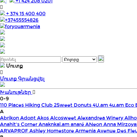
+1 424 208 0201
+ 374 15 400 400
+37455554826
foryouarmenia
Մուտք
Մուտք
Գրանցվել
Խանութներ
0-9
110 Places Hiking Club
2Sweet Donuts
4U.am
4u.am Eco 
A
Abrikon
Adopt
Akos
Alcosweet
Alexandrea Winery
Allho
Anahit's Corner
Anaknkal.am
anaré
ANeon
Anna Mirzoya
ARVAPROF
Ashley Homestore Armenia
Avenue Des Fle