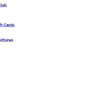
Club
ft Cards
entures