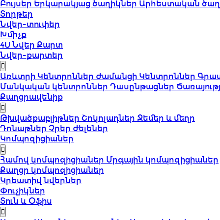
Բույսեր
Երկարակյաց ծաղիկներ
Արհեստական ծաղ
Տորթեր
Նվեր-տուփեր
Խմիչք
4U Նվեր Քարտ
Նվեր-քարտեր
Առևտրի Կենտրոններ
Ժամանցի Կենտրոններ
Գրա
Մանկական կենտրոններ
Դասընթացներ
Ծառայութ
Քաղցրավենիք
Թխվածքաբլիթներ
Շոկոլադներ
Ջեմեր և մեղր
Դոնաթներ
Չրեր
Ժելեներ
Կոմպոզիցիաներ
Համով կոմպոզիցիաներ
Մրգային կոմպոզիցիաներ
Քաղցր կոմպոզիցիաներ
Կրեատիվ նվերներ
Փուչիկներ
Տուն և Օֆիս