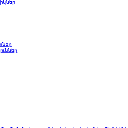
իկներ
տներ
յուններ