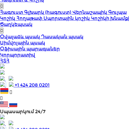
Հագուստ
Գլխարկ (հագուստ)
Վերնաշապիկ
Գուլպա
Կոշիկ
Հողաթափ
Սպորտային կոշիկ
Կոշիկի խնամք
Ծաղկեպսակ
Օվալաձև պսակ
Դասական պսակ
Սիմվոլային պսակ
Օֆիսային պարագաներ
Կորպորատիվ
ՀՏՀ
+1 424 208 0201
Սպասարկում 24/7