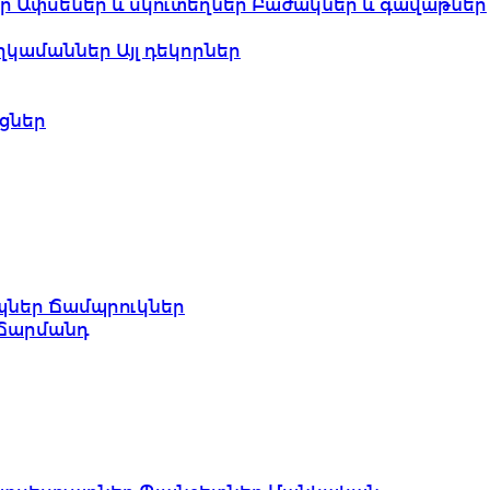
եր
Ափսեներ և սկուտեղներ
Բաժակներ և գավաթներ
ղկամաններ
Այլ դեկորներ
ցներ
պներ
Ճամպրուկներ
Ճարմանդ