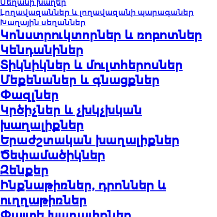
Սեղանի խաղեր
Լողավազաններ և լողավազանի պարագաներ
Խաղային սեղաններ
Կոնստրուկտորներ և ռոբոտներ
Կենդանիներ
Տիկնիկներ և մուլտհերոսներ
Մեքենաներ և գնացքներ
Փազլներ
Կրծիչներ և չխկչխկան
խաղալիքներ
Երաժշտական խաղալիքներ
Ծեփամածիկներ
Զենքեր
Ինքնաթիռներ, դրոններ և
ուղղաթիռներ
Փայտե խաղալիքներ