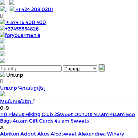
+1 424 208 0201
+ 374 15 400 400
+37455554826
foryouarmenia
Մուտք
Մուտք
Գրանցվել
Խանութներ
0-9
110 Places Hiking Club
2Sweet Donuts
4U.am
4u.am Eco
Bags
4u.am Gift Cards
4u.am Sweets
A
Abrikon
Adopt
Akos
Alcosweet
Alexandrea Winery