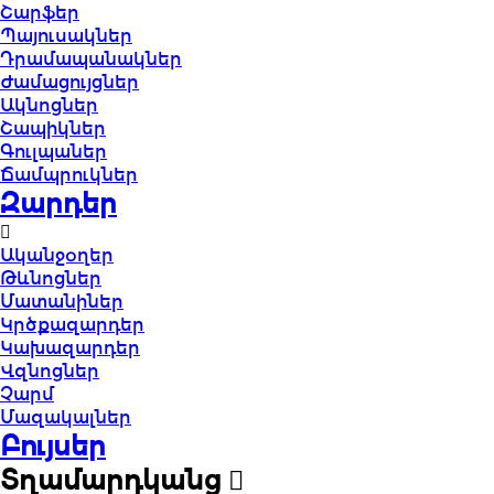
Շարֆեր
Պայուսակներ
Դրամապանակներ
Ժամացույցներ
Ակնոցներ
Շապիկներ
Գուլպաներ
Ճամպրուկներ
Զարդեր
Ականջօղեր
Թևնոցներ
Մատանիներ
Կրծքազարդեր
Կախազարդեր
Վզնոցներ
Չարմ
Մազակալներ
Բույսեր
Տղամարդկանց