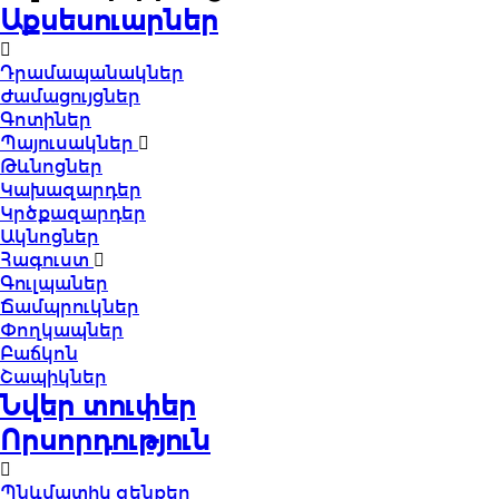
Աքսեսուարներ
Դրամապանակներ
Ժամացույցներ
Գոտիներ
Պայուսակներ
Թևնոցներ
Կախազարդեր
Կրծքազարդեր
Ակնոցներ
Հագուստ
Գուլպաներ
Ճամպրուկներ
Փողկապներ
Բաճկոն
Շապիկներ
Նվեր տուփեր
Որսորդություն
Պնևմատիկ զենքեր