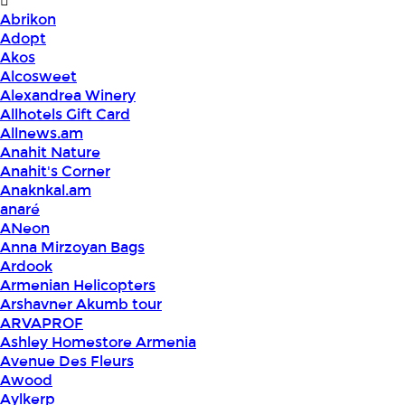
Abrikon
Adopt
Akos
Alcosweet
Alexandrea Winery
Allhotels Gift Card
Allnews.am
Anahit Nature
Anahit's Corner
Anaknkal.am
anaré
ANeon
Anna Mirzoyan Bags
Ardook
Armenian Helicopters
Arshavner Akumb tour
ARVAPROF
Ashley Homestore Armenia
Avenue Des Fleurs
Awood
Aylkerp