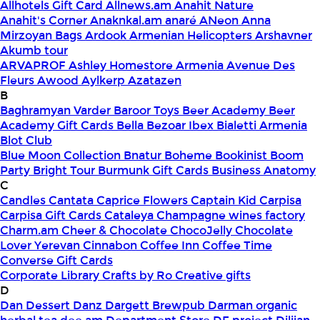
Allhotels Gift Card
Allnews.am
Anahit Nature
Anahit's Corner
Anaknkal.am
anaré
ANeon
Anna
Mirzoyan Bags
Ardook
Armenian Helicopters
Arshavner
Akumb tour
ARVAPROF
Ashley Homestore Armenia
Avenue Des
Fleurs
Awood
Aylkerp
Azatazen
B
Baghramyan Varder
Baroor Toys
Beer Academy
Beer
Academy Gift Cards
Bella
Bezoar Ibex
Bialetti Armenia
Blot Club
Blue Moon Collection
Bnatur
Boheme
Bookinist
Boom
Party
Bright Tour
Burmunk Gift Cards
Business Anatomy
C
Candles
Cantata
Caprice Flowers
Captain Kid
Carpisa
Carpisa Gift Cards
Cataleya
Champagne wines factory
Charm.am
Cheer & Chocolate
ChocoJelly
Chocolate
Lover Yerevan
Cinnabon
Coffee Inn
Coffee Time
Converse Gift Cards
Corporate Library
Crafts by Ro
Creative gifts
D
Dan Dessert
Danz
Dargett Brewpub
Darman organic