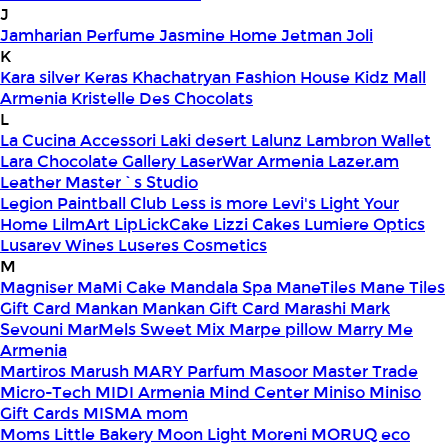
J
Jamharian Perfume
Jasmine Home
Jetman
Joli
K
Kara silver
Keras
Khachatryan Fashion House
Kidz Mall
Armenia
Kristelle Des Chocolats
L
La Cucina Accessori
Laki desert
Lalunz
Lambron Wallet
Lara Chocolate Gallery
LaserWar Armenia
Lazer.am
Leather Master`s Studio
Legion Paintball Club
Less is more
Levi's
Light Your
Home
LilmArt
LipLickCake
Lizzi Cakes
Lumiere Optics
Lusarev Wines
Luseres Cosmetics
M
Magniser
MaMi Cake
Mandala Spa
ManeTiles
Mane Tiles
Gift Card
Mankan
Mankan Gift Card
Marashi
Mark
Sevouni
MarMels Sweet Mix
Marpe pillow
Marry Me
Armenia
Martiros
Marush
MARY Parfum
Masoor
Master Trade
Micro-Tech
MIDI Armenia
Mind Center
Miniso
Miniso
Gift Cards
MISMA
mom
Moms Little Bakery
Moon Light
Moreni
MORUQ eco