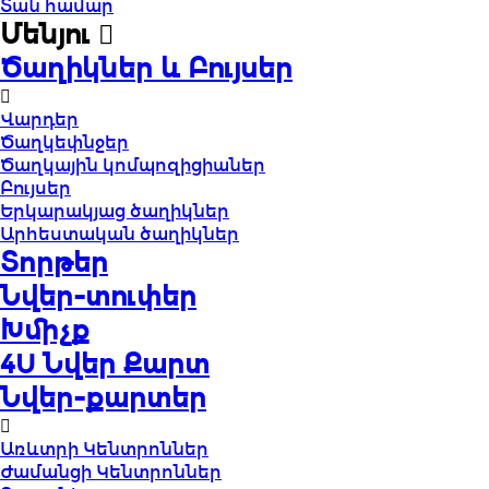
Տան համար
Մենյու
Ծաղիկներ և Բույսեր
Վարդեր
Ծաղկեփնջեր
Ծաղկային կոմպոզիցիաներ
Բույսեր
Երկարակյաց ծաղիկներ
Արհեստական ծաղիկներ
Տորթեր
Նվեր-տուփեր
Խմիչք
4U Նվեր Քարտ
Նվեր-քարտեր
Առևտրի Կենտրոններ
Ժամանցի Կենտրոններ