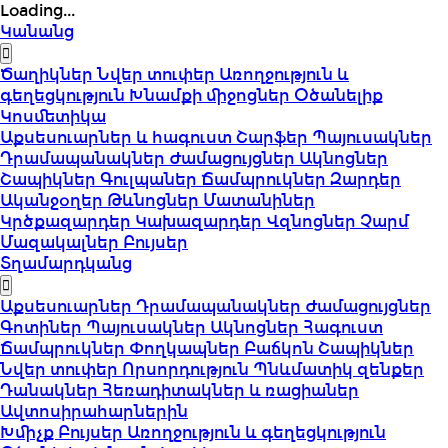
Loading...
Կանանց
Ծաղիկներ
Նվեր տուփեր
Առողջություն և
գեղեցկություն
Խնամքի միջոցներ
Օծանելիք
Կոսմետիկա
Աքսեսուարներ և հագուստ
Շարֆեր
Պայուսակներ
Դրամապանակներ
Ժամացույցներ
Ակնոցներ
Շապիկներ
Գուլպաներ
Ճամպրուկներ
Զարդեր
Ականջօղեր
Թևնոցներ
Մատանիներ
Կրծքազարդեր
Կախազարդեր
Վզնոցներ
Չարմ
Մազակալներ
Բույսեր
Տղամարդկանց
Աքսեսուարներ
Դրամապանակներ
Ժամացույցներ
Գոտիներ
Պայուսակներ
Ակնոցներ
Հագուստ
Ճամպրուկներ
Փողկապներ
Բաճկոն
Շապիկներ
Նվեր տուփեր
Որսորդություն
Պնևմատիկ զենքեր
Դանակներ
Հեռադիտակներ և ռացիաներ
Ավտոսիրահարներին
Խմիչք
Բույսեր
Առողջություն և գեղեցկություն