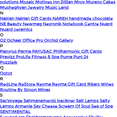
solutions
Mosaic
Motives Inn Dilijan
Mrov
Murano Cakes
Musheghyan Jewelry
Music Land
N
Nairian
Nairian Gift Cards
NAREH handmade chocolate
NE Beauty
Newmag
Neyronik
Notebook Centre
Nuard
Nuard ceramics
O
O2
Ochaar
Office Pro
Orchid Gallery
P
Papyrus
Parma
PAYUSAC
Philharmonic Gift Cards
Pravizz
ProLife Fitness & Spa
Puma
Punj 24
Puzzleik
Q
Qotot
R
RedLine
ReStore
Reyma
Reyma Gift Card
Rikars Wines
Routine By Siroon Minas
S
SacVoyage
Sahmanamerdz bacikner
Salt Lamps
Salty
Lamps Armenia
Say Cheese
Scream Of Soul
Sea of Spa
SENTIMENTAL