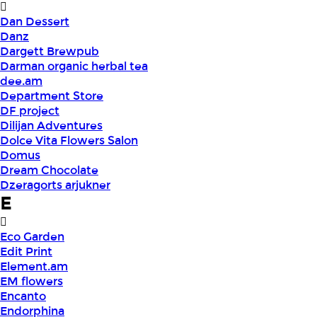
Dan Dessert
Danz
Dargett Brewpub
Darman organic herbal tea
dee.am
Department Store
DF project
Dilijan Adventures
Dolce Vita Flowers Salon
Domus
Dream Chocolate
Dzeragorts arjukner
E
Eco Garden
Edit Print
Element.am
EM flowers
Encanto
Endorphina