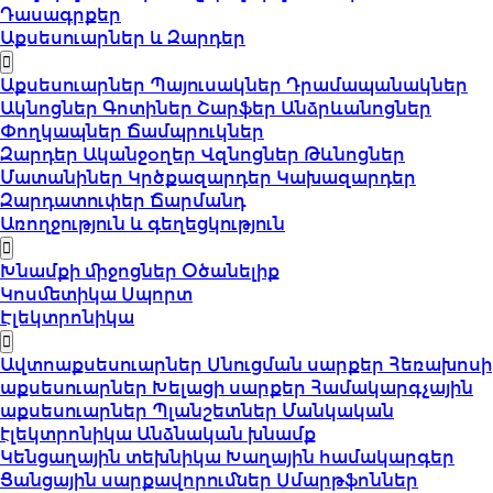
Դասագրքեր
Աքսեսուարներ և Զարդեր
Աքսեսուարներ
Պայուսակներ
Դրամապանակներ
Ակնոցներ
Գոտիներ
Շարֆեր
Անձրևանոցներ
Փողկապներ
Ճամպրուկներ
Զարդեր
Ականջօղեր
Վզնոցներ
Թևնոցներ
Մատանիներ
Կրծքազարդեր
Կախազարդեր
Զարդատուփեր
Ճարմանդ
Առողջություն և գեղեցկություն
Խնամքի միջոցներ
Օծանելիք
Կոսմետիկա
Սպորտ
Էլեկտրոնիկա
Ավտոաքսեսուարներ
Սնուցման սարքեր
Հեռախոսի
աքսեսուարներ
Խելացի սարքեր
Համակարգչային
աքսեսուարներ
Պլանշետներ
Մանկական
էլեկտրոնիկա
Անձնական խնամք
Կենցաղային տեխնիկա
Խաղային համակարգեր
Ցանցային սարքավորումներ
Սմարթֆոններ