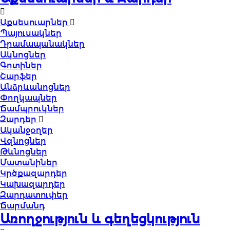
Աքսեսուարներ
Պայուսակներ
Դրամապանակներ
Ակնոցներ
Գոտիներ
Շարֆեր
Անձրևանոցներ
Փողկապներ
Ճամպրուկներ
Զարդեր
Ականջօղեր
Վզնոցներ
Թևնոցներ
Մատանիներ
Կրծքազարդեր
Կախազարդեր
Զարդատուփեր
Ճարմանդ
Առողջություն և գեղեցկություն