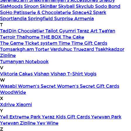
Serenad.am
Shakhramanyan's Accessories
Shelby
SiaMoods
Siroon SkinBar
Skyball
Skyclub
Sodo Bond
SoHo Patisserie & Chocolaterie
Space42
Spark
Sportlandia
Springfield
Surprise Armenia
T
TadDin Chocolatier
Tailot Gyumri
Taraz Art
TeaYan
Terroir
Thaihome
THE BOX
The Cake
The Game
Ticket system
Time
Time Gift Cards
Tomsarkgh.am
Torter Varduhuc
Truezard
Tsakhkadzor
Zipline
Tumanyan Notebook
V
Viktoria Cakes
Vishap
Vishap T-Shirt
Vogis
W
Wasabi
Women's Secret
Women's Secret Gift Cards
WoodWide
X
Xdrive
Xiaomi
Y
Yell Extreme Park
Yeraz Kids Gift Cards
Yerevan Park
Yerevan Zipline
Yev Wine
Z