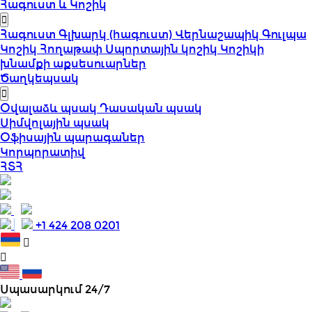
Հագուստ և Կոշիկ
Հագուստ
Գլխարկ (հագուստ)
Վերնաշապիկ
Գուլպա
Կոշիկ
Հողաթափ
Սպորտային կոշիկ
Կոշիկի
խնամքի աքսեսուարներ
Ծաղկեպսակ
Օվալաձև պսակ
Դասական պսակ
Սիմվոլային պսակ
Օֆիսային պարագաներ
Կորպորատիվ
ՀՏՀ
+1 424 208 0201
Սպասարկում 24/7