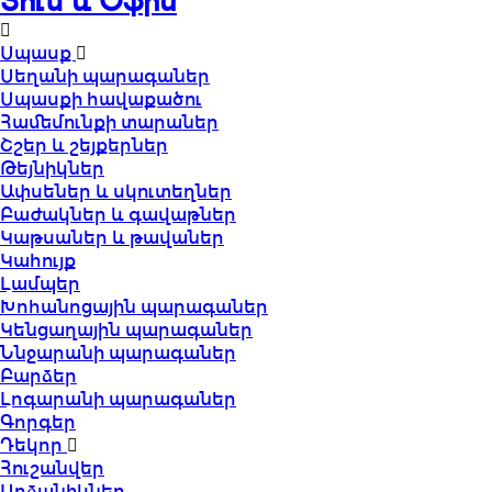
Տուն և Օֆիս
Սպասք
Սեղանի պարագաներ
Սպասքի հավաքածու
Համեմունքի տարաներ
Շշեր և շեյքերներ
Թեյնիկներ
Ափսեներ և սկուտեղներ
Բաժակներ և գավաթներ
Կաթսաներ և թավաներ
Կահույք
Լամպեր
Խոհանոցային պարագաներ
Կենցաղային պարագաներ
Ննջարանի պարագաներ
Բարձեր
Լոգարանի պարագաներ
Գորգեր
Դեկոր
Հուշանվեր
Արձանիկներ