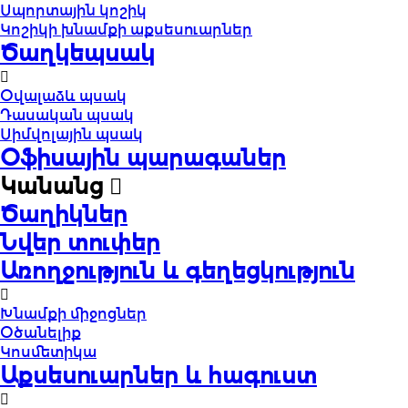
Սպորտային կոշիկ
Կոշիկի խնամքի աքսեսուարներ
Ծաղկեպսակ
Օվալաձև պսակ
Դասական պսակ
Սիմվոլային պսակ
Օֆիսային պարագաներ
Կանանց
Ծաղիկներ
Նվեր տուփեր
Առողջություն և գեղեցկություն
Խնամքի միջոցներ
Օծանելիք
Կոսմետիկա
Աքսեսուարներ և հագուստ