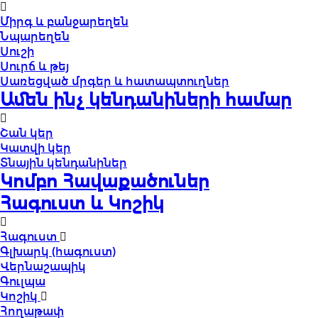
Միրգ և բանջարեղեն
Նպարեղեն
Սուշի
Սուրճ և թեյ
Սառեցված մրգեր և հատապտուղներ
Ամեն ինչ կենդանիների համար
Շան կեր
Կատվի կեր
Տնային կենդանիներ
Կոմբո Հավաքածուներ
Հագուստ և Կոշիկ
Հագուստ
Գլխարկ (հագուստ)
Վերնաշապիկ
Գուլպա
Կոշիկ
Հողաթափ