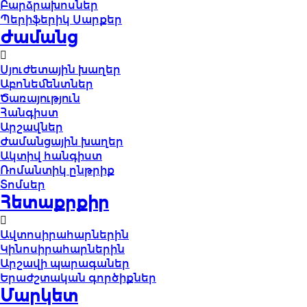
Բարձրախոսներ
Պերիֆերիկ Սարքեր
Ժամանց
Սյուժետային խաղեր
Աբոնեմենտներ
Ծառայություն
Հանգիստ
Արշավներ
Ժամանցային խաղեր
Ակտիվ հանգիստ
Ռոմանտիկ ընթրիք
Տոմսեր
Հետաքրքիր
Ավտոսիրահարներին
Կինոսիրահարներին
Արշավի պարագաներ
Երաժշտական գործիքներ
Մարկետ