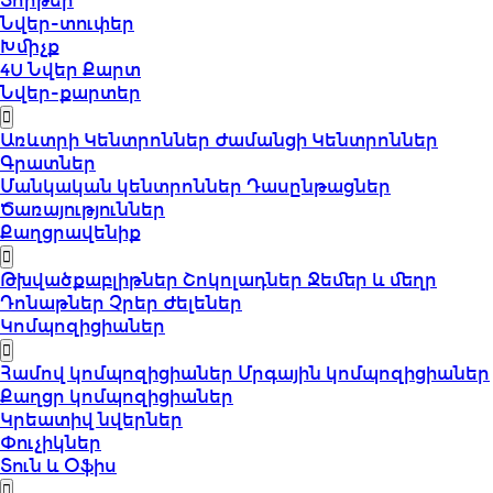
Տորթեր
Նվեր-տուփեր
Խմիչք
4U Նվեր Քարտ
Նվեր-քարտեր
Առևտրի Կենտրոններ
Ժամանցի Կենտրոններ
Գրատներ
Մանկական կենտրոններ
Դասընթացներ
Ծառայություններ
Քաղցրավենիք
Թխվածքաբլիթներ
Շոկոլադներ
Ջեմեր և մեղր
Դոնաթներ
Չրեր
Ժելեներ
Կոմպոզիցիաներ
Համով կոմպոզիցիաներ
Մրգային կոմպոզիցիաներ
Քաղցր կոմպոզիցիաներ
Կրեատիվ նվերներ
Փուչիկներ
Տուն և Օֆիս