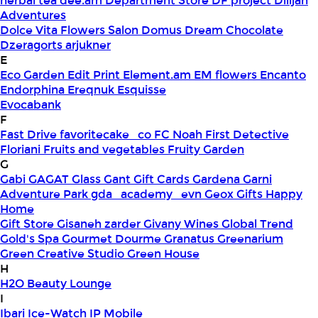
herbal tea
dee.am
Department Store
DF project
Dilijan
Adventures
Dolce Vita Flowers Salon
Domus
Dream Chocolate
Dzeragorts arjukner
E
Eco Garden
Edit Print
Element.am
EM flowers
Encanto
Endorphina
Ereqnuk
Esquisse
Evocabank
F
Fast Drive
favoritecake_co
FC Noah
First Detective
Floriani
Fruits and vegetables
Fruity Garden
G
Gabi
GAGAT Glass
Gant Gift Cards
Gardena
Garni
Adventure Park
gda_academy_evn
Geox
Gifts Happy
Home
Gift Store
Gisaneh zarder
Givany Wines
Global Trend
Gold's Spa
Gourmet Dourme
Granatus
Greenarium
Green Creative Studio
Green House
H
H2O Beauty Lounge
I
Ibari
Ice-Watch
IP Mobile