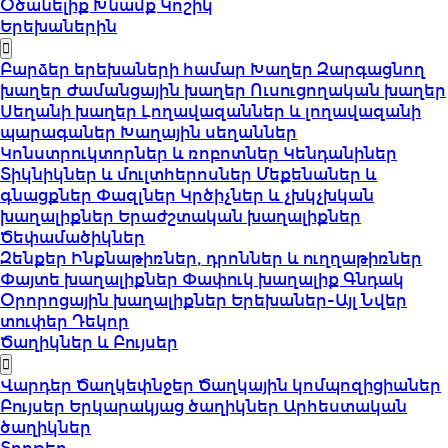
Օծանելիք
Խնամք
Կոշիկ
Երեխաներին
Բարձեր երեխաների համար
Խաղեր
Զարգացնող
խաղեր
Ժամանցային խաղեր
Ուսուցողական խաղեր
Սեղանի խաղեր
Լողավազաններ և լողավազանի
պարագաներ
Խաղային սեղաններ
Կոնստրուկտորներ և ռոբոտներ
Կենդանիներ
Տիկնիկներ և մուլտհերոսներ
Մեքենաներ և
գնացքներ
Փազլներ
Կրծիչներ և չխկչխկան
խաղալիքներ
Երաժշտական խաղալիքներ
Ծեփամածիկներ
Զենքեր
Ինքնաթիռներ, դրոններ և ուղղաթիռներ
Փայտե խաղալիքներ
Փափուկ խաղալիք
Գնդակ
Օրորոցային խաղալիքներ
Երեխաներ-Այլ
Նվեր
տուփեր
Դեկոր
Ծաղիկներ և Բույսեր
Վարդեր
Ծաղկեփնջեր
Ծաղկային կոմպոզիցիաներ
Բույսեր
Երկարակյաց ծաղիկներ
Արհեստական
ծաղիկներ