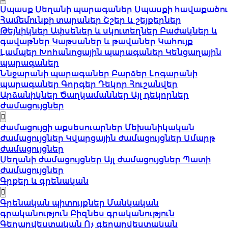
Սպասք
Սեղանի պարագաներ
Սպասքի հավաքածու
Համեմունքի տարաներ
Շշեր և շեյքերներ
Թեյնիկներ
Ափսեներ և սկուտեղներ
Բաժակներ և
գավաթներ
Կաթսաներ և թավաներ
Կահույք
Լամպեր
Խոհանոցային պարագաներ
Կենցաղային
պարագաներ
Ննջարանի պարագաներ
Բարձեր
Լոգարանի
պարագաներ
Գորգեր
Դեկոր
Հուշանվեր
Արձանիկներ
Ծաղկամաններ
Այլ դեկորներ
Ժամացույցներ
Ժամացույցի աքսեսուարներ
Մեխանիկական
ժամացույցներ
Կվարցային ժամացույցներ
Սմարթ
ժամացույցներ
Սեղանի ժամացույցներ
Այլ ժամացույցներ
Պատի
ժամացույցներ
Գրքեր և գրենական
Գրենական պիտույքներ
Մանկական
գրականություն
Բիզնես գրականություն
Գեղարվեստական
Ոչ գեղարվեստական