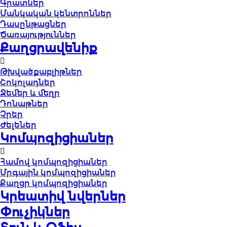
Գրատներ
Մանկական կենտրոններ
Դասընթացներ
Ծառայություններ
Քաղցրավենիք
Թխվածքաբլիթներ
Շոկոլադներ
Ջեմեր և մեղր
Դոնաթներ
Չրեր
Ժելեներ
Կոմպոզիցիաներ
Համով կոմպոզիցիաներ
Մրգային կոմպոզիցիաներ
Քաղցր կոմպոզիցիաներ
Կրեատիվ նվերներ
Փուչիկներ