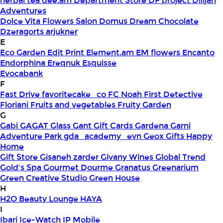
herbal tea
dee.am
Department Store
DF project
Dilijan
Adventures
Dolce Vita Flowers Salon
Domus
Dream Chocolate
Dzeragorts arjukner
E
Eco Garden
Edit Print
Element.am
EM flowers
Encanto
Endorphina
Ereqnuk
Esquisse
Evocabank
F
Fast Drive
favoritecake_co
FC Noah
First Detective
Floriani
Fruits and vegetables
Fruity Garden
G
Gabi
GAGAT Glass
Gant Gift Cards
Gardena
Garni
Adventure Park
gda_academy_evn
Geox
Gifts Happy
Home
Gift Store
Gisaneh zarder
Givany Wines
Global Trend
Gold's Spa
Gourmet Dourme
Granatus
Greenarium
Green Creative Studio
Green House
H
H2O Beauty Lounge
HAYA
I
Ibari
Ice-Watch
IP Mobile