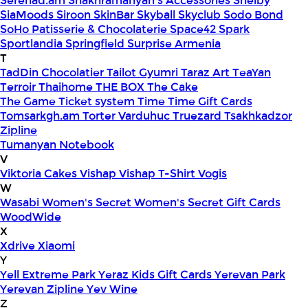
Serenad.am
Shakhramanyan's Accessories
Shelby
SiaMoods
Siroon SkinBar
Skyball
Skyclub
Sodo Bond
SoHo Patisserie & Chocolaterie
Space42
Spark
Sportlandia
Springfield
Surprise Armenia
T
TadDin Chocolatier
Tailot Gyumri
Taraz Art
TeaYan
Terroir
Thaihome
THE BOX
The Cake
The Game
Ticket system
Time
Time Gift Cards
Tomsarkgh.am
Torter Varduhuc
Truezard
Tsakhkadzor
Zipline
Tumanyan Notebook
V
Viktoria Cakes
Vishap
Vishap T-Shirt
Vogis
W
Wasabi
Women's Secret
Women's Secret Gift Cards
WoodWide
X
Xdrive
Xiaomi
Y
Yell Extreme Park
Yeraz Kids Gift Cards
Yerevan Park
Yerevan Zipline
Yev Wine
Z