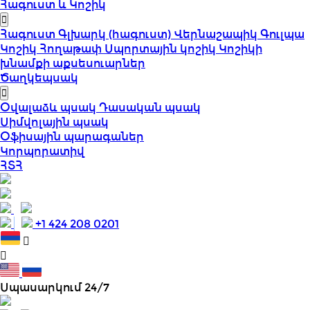
Հագուստ և Կոշիկ
Հագուստ
Գլխարկ (հագուստ)
Վերնաշապիկ
Գուլպա
Կոշիկ
Հողաթափ
Սպորտային կոշիկ
Կոշիկի
խնամքի աքսեսուարներ
Ծաղկեպսակ
Օվալաձև պսակ
Դասական պսակ
Սիմվոլային պսակ
Օֆիսային պարագաներ
Կորպորատիվ
ՀՏՀ
+1 424 208 0201
Սպասարկում 24/7