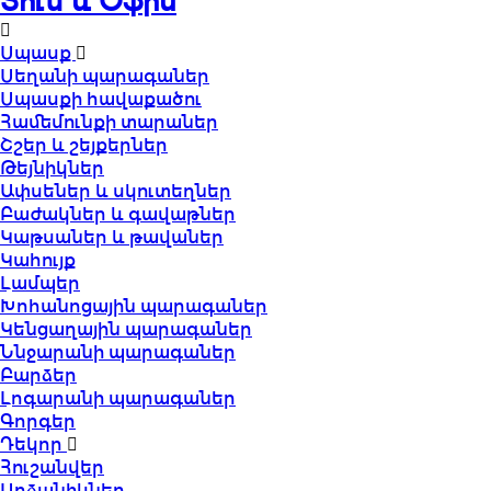
Տուն և Օֆիս
Սպասք
Սեղանի պարագաներ
Սպասքի հավաքածու
Համեմունքի տարաներ
Շշեր և շեյքերներ
Թեյնիկներ
Ափսեներ և սկուտեղներ
Բաժակներ և գավաթներ
Կաթսաներ և թավաներ
Կահույք
Լամպեր
Խոհանոցային պարագաներ
Կենցաղային պարագաներ
Ննջարանի պարագաներ
Բարձեր
Լոգարանի պարագաներ
Գորգեր
Դեկոր
Հուշանվեր
Արձանիկներ