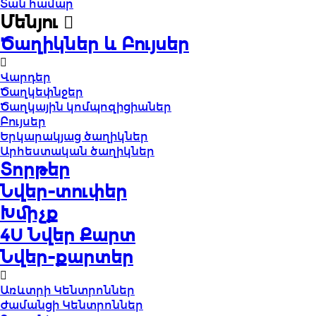
Տան համար
Մենյու
Ծաղիկներ և Բույսեր
Վարդեր
Ծաղկեփնջեր
Ծաղկային կոմպոզիցիաներ
Բույսեր
Երկարակյաց ծաղիկներ
Արհեստական ծաղիկներ
Տորթեր
Նվեր-տուփեր
Խմիչք
4U Նվեր Քարտ
Նվեր-քարտեր
Առևտրի Կենտրոններ
Ժամանցի Կենտրոններ