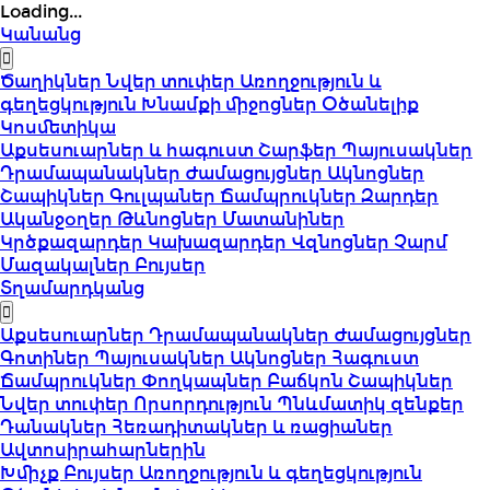
Loading...
Կանանց
Ծաղիկներ
Նվեր տուփեր
Առողջություն և
գեղեցկություն
Խնամքի միջոցներ
Օծանելիք
Կոսմետիկա
Աքսեսուարներ և հագուստ
Շարֆեր
Պայուսակներ
Դրամապանակներ
Ժամացույցներ
Ակնոցներ
Շապիկներ
Գուլպաներ
Ճամպրուկներ
Զարդեր
Ականջօղեր
Թևնոցներ
Մատանիներ
Կրծքազարդեր
Կախազարդեր
Վզնոցներ
Չարմ
Մազակալներ
Բույսեր
Տղամարդկանց
Աքսեսուարներ
Դրամապանակներ
Ժամացույցներ
Գոտիներ
Պայուսակներ
Ակնոցներ
Հագուստ
Ճամպրուկներ
Փողկապներ
Բաճկոն
Շապիկներ
Նվեր տուփեր
Որսորդություն
Պնևմատիկ զենքեր
Դանակներ
Հեռադիտակներ և ռացիաներ
Ավտոսիրահարներին
Խմիչք
Բույսեր
Առողջություն և գեղեցկություն