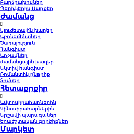
Բարձրախոսներ
Պերիֆերիկ Սարքեր
Ժամանց
Սյուժետային խաղեր
Աբոնեմենտներ
Ծառայություն
Հանգիստ
Արշավներ
Ժամանցային խաղեր
Ակտիվ հանգիստ
Ռոմանտիկ ընթրիք
Տոմսեր
Հետաքրքիր
Ավտոսիրահարներին
Կինոսիրահարներին
Արշավի պարագաներ
Երաժշտական գործիքներ
Մարկետ