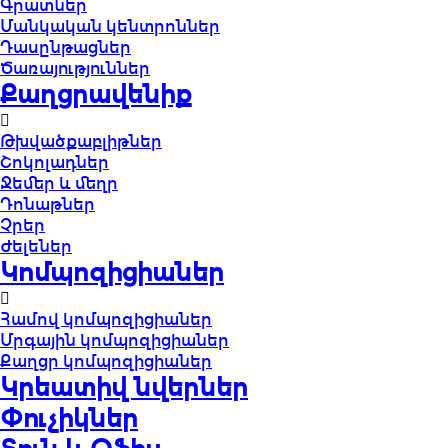
Գրատներ
Մանկական կենտրոններ
Դասընթացներ
Ծառայություններ
Քաղցրավենիք
Թխվածքաբլիթներ
Շոկոլադներ
Ջեմեր և մեղր
Դոնաթներ
Չրեր
Ժելեներ
Կոմպոզիցիաներ
Համով կոմպոզիցիաներ
Մրգային կոմպոզիցիաներ
Քաղցր կոմպոզիցիաներ
Կրեատիվ նվերներ
Փուչիկներ