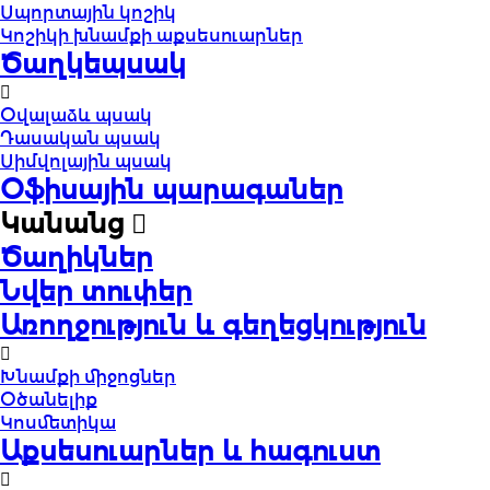
Սպորտային կոշիկ
Կոշիկի խնամքի աքսեսուարներ
Ծաղկեպսակ
Օվալաձև պսակ
Դասական պսակ
Սիմվոլային պսակ
Օֆիսային պարագաներ
Կանանց
Ծաղիկներ
Նվեր տուփեր
Առողջություն և գեղեցկություն
Խնամքի միջոցներ
Օծանելիք
Կոսմետիկա
Աքսեսուարներ և հագուստ