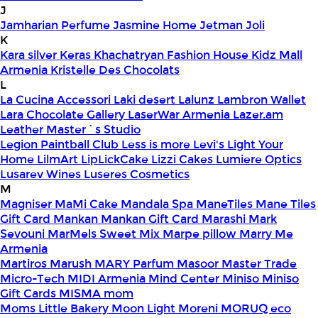
J
Jamharian Perfume
Jasmine Home
Jetman
Joli
K
Kara silver
Keras
Khachatryan Fashion House
Kidz Mall
Armenia
Kristelle Des Chocolats
L
La Cucina Accessori
Laki desert
Lalunz
Lambron Wallet
Lara Chocolate Gallery
LaserWar Armenia
Lazer.am
Leather Master`s Studio
Legion Paintball Club
Less is more
Levi's
Light Your
Home
LilmArt
LipLickCake
Lizzi Cakes
Lumiere Optics
Lusarev Wines
Luseres Cosmetics
M
Magniser
MaMi Cake
Mandala Spa
ManeTiles
Mane Tiles
Gift Card
Mankan
Mankan Gift Card
Marashi
Mark
Sevouni
MarMels Sweet Mix
Marpe pillow
Marry Me
Armenia
Martiros
Marush
MARY Parfum
Masoor
Master Trade
Micro-Tech
MIDI Armenia
Mind Center
Miniso
Miniso
Gift Cards
MISMA
mom
Moms Little Bakery
Moon Light
Moreni
MORUQ eco