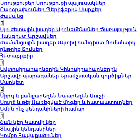
Նոութբուքեր
Նոութբուքի պայուսակներ
Բարձրախոսներ
Պերիֆերիկ Սարքեր
Ժամանց
Սյուժետային խաղեր
Աբոնեմենտներ
Ծառայություն
Հանգիստ
Արշավներ
Ժամանցային խաղեր
Ակտիվ հանգիստ
Ռոմանտիկ
ընթրիք
Տոմսեր
Հետաքրքիր
Ավտոսիրահարներին
Կինոսիրահարներին
Արշավի պարագաներ
Երաժշտական գործիքներ
Մարկետ
Միրգ և բանջարեղեն
Նպարեղեն
Սուշի
Սուրճ և թեյ
Սառեցված մրգեր և հատապտուղներ
Ամեն ինչ կենդանիների համար
Շան կեր
Կատվի կեր
Տնային կենդանիներ
Կոմբո Հավաքածուներ