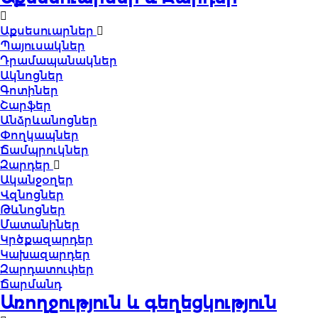
Աքսեսուարներ
Պայուսակներ
Դրամապանակներ
Ակնոցներ
Գոտիներ
Շարֆեր
Անձրևանոցներ
Փողկապներ
Ճամպրուկներ
Զարդեր
Ականջօղեր
Վզնոցներ
Թևնոցներ
Մատանիներ
Կրծքազարդեր
Կախազարդեր
Զարդատուփեր
Ճարմանդ
Առողջություն և գեղեցկություն