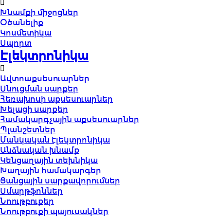
Խնամքի միջոցներ
Օծանելիք
Կոսմետիկա
Սպորտ
Էլեկտրոնիկա
Ավտոաքսեսուարներ
Սնուցման սարքեր
Հեռախոսի աքսեսուարներ
Խելացի սարքեր
Համակարգչային աքսեսուարներ
Պլանշետներ
Մանկական էլեկտրոնիկա
Անձնական խնամք
Կենցաղային տեխնիկա
Խաղային համակարգեր
Ցանցային սարքավորումներ
Սմարթֆոններ
Նոութբուքեր
Նոութբուքի պայուսակներ