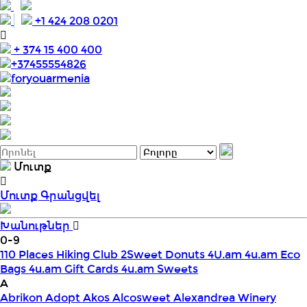
+1 424 208 0201
+ 374 15 400 400
+37455554826
foryouarmenia
Մուտք
Մուտք
Գրանցվել
Խանութներ
0-9
110 Places Hiking Club
2Sweet Donuts
4U.am
4u.am Eco
Bags
4u.am Gift Cards
4u.am Sweets
A
Abrikon
Adopt
Akos
Alcosweet
Alexandrea Winery