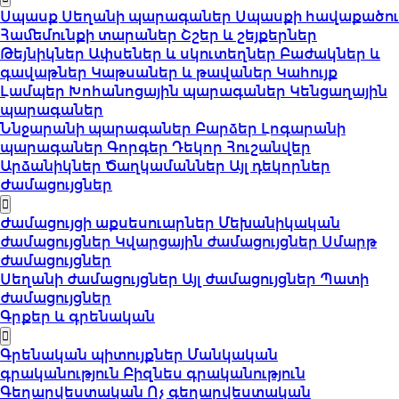
Սպասք
Սեղանի պարագաներ
Սպասքի հավաքածու
Համեմունքի տարաներ
Շշեր և շեյքերներ
Թեյնիկներ
Ափսեներ և սկուտեղներ
Բաժակներ և
գավաթներ
Կաթսաներ և թավաներ
Կահույք
Լամպեր
Խոհանոցային պարագաներ
Կենցաղային
պարագաներ
Ննջարանի պարագաներ
Բարձեր
Լոգարանի
պարագաներ
Գորգեր
Դեկոր
Հուշանվեր
Արձանիկներ
Ծաղկամաններ
Այլ դեկորներ
Ժամացույցներ
Ժամացույցի աքսեսուարներ
Մեխանիկական
ժամացույցներ
Կվարցային ժամացույցներ
Սմարթ
ժամացույցներ
Սեղանի ժամացույցներ
Այլ ժամացույցներ
Պատի
ժամացույցներ
Գրքեր և գրենական
Գրենական պիտույքներ
Մանկական
գրականություն
Բիզնես գրականություն
Գեղարվեստական
Ոչ գեղարվեստական