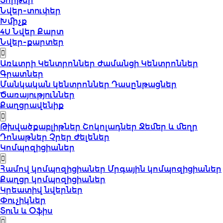
Տորթեր
Նվեր-տուփեր
Խմիչք
4U Նվեր Քարտ
Նվեր-քարտեր
Առևտրի Կենտրոններ
Ժամանցի Կենտրոններ
Գրատներ
Մանկական կենտրոններ
Դասընթացներ
Ծառայություններ
Քաղցրավենիք
Թխվածքաբլիթներ
Շոկոլադներ
Ջեմեր և մեղր
Դոնաթներ
Չրեր
Ժելեներ
Կոմպոզիցիաներ
Համով կոմպոզիցիաներ
Մրգային կոմպոզիցիաներ
Քաղցր կոմպոզիցիաներ
Կրեատիվ նվերներ
Փուչիկներ
Տուն և Օֆիս