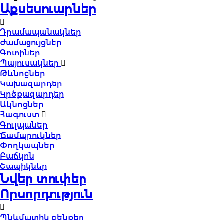
Աքսեսուարներ
Դրամապանակներ
Ժամացույցներ
Գոտիներ
Պայուսակներ
Թևնոցներ
Կախազարդեր
Կրծքազարդեր
Ակնոցներ
Հագուստ
Գուլպաներ
Ճամպրուկներ
Փողկապներ
Բաճկոն
Շապիկներ
Նվեր տուփեր
Որսորդություն
Պնևմատիկ զենքեր