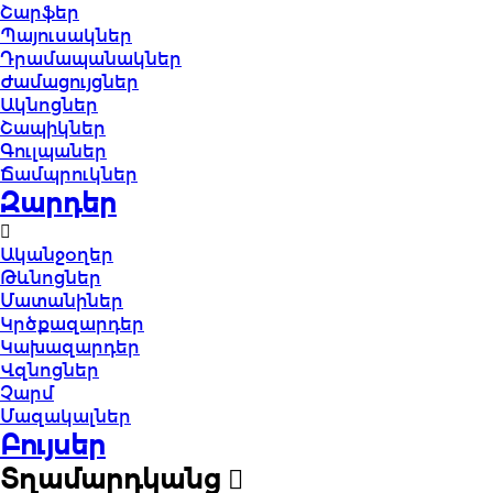
Շարֆեր
Պայուսակներ
Դրամապանակներ
Ժամացույցներ
Ակնոցներ
Շապիկներ
Գուլպաներ
Ճամպրուկներ
Զարդեր
Ականջօղեր
Թևնոցներ
Մատանիներ
Կրծքազարդեր
Կախազարդեր
Վզնոցներ
Չարմ
Մազակալներ
Բույսեր
Տղամարդկանց