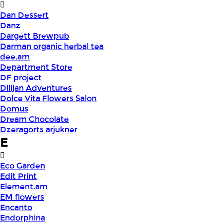
Dan Dessert
Danz
Dargett Brewpub
Darman organic herbal tea
dee.am
Department Store
DF project
Dilijan Adventures
Dolce Vita Flowers Salon
Domus
Dream Chocolate
Dzeragorts arjukner
E
Eco Garden
Edit Print
Element.am
EM flowers
Encanto
Endorphina