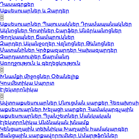
Դասագրքեր
Աքսեսուարներ և Զարդեր
Աքսեսուարներ
Պայուսակներ
Դրամապանակներ
Ակնոցներ
Գոտիներ
Շարֆեր
Անձրևանոցներ
Փողկապներ
Ճամպրուկներ
Զարդեր
Ականջօղեր
Վզնոցներ
Թևնոցներ
Մատանիներ
Կրծքազարդեր
Կախազարդեր
Զարդատուփեր
Ճարմանդ
Առողջություն և գեղեցկություն
Խնամքի միջոցներ
Օծանելիք
Կոսմետիկա
Սպորտ
Էլեկտրոնիկա
Ավտոաքսեսուարներ
Սնուցման սարքեր
Հեռախոսի
աքսեսուարներ
Խելացի սարքեր
Համակարգչային
աքսեսուարներ
Պլանշետներ
Մանկական
էլեկտրոնիկա
Անձնական խնամք
Կենցաղային տեխնիկա
Խաղային համակարգեր
Ցանցային սարքավորումներ
Սմարթֆոններ