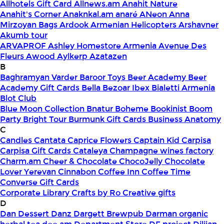
Allhotels Gift Card
Allnews.am
Anahit Nature
Anahit's Corner
Anaknkal.am
anaré
ANeon
Anna
Mirzoyan Bags
Ardook
Armenian Helicopters
Arshavner
Akumb tour
ARVAPROF
Ashley Homestore Armenia
Avenue Des
Fleurs
Awood
Aylkerp
Azatazen
B
Baghramyan Varder
Baroor Toys
Beer Academy
Beer
Academy Gift Cards
Bella
Bezoar Ibex
Bialetti Armenia
Blot Club
Blue Moon Collection
Bnatur
Boheme
Bookinist
Boom
Party
Bright Tour
Burmunk Gift Cards
Business Anatomy
C
Candles
Cantata
Caprice Flowers
Captain Kid
Carpisa
Carpisa Gift Cards
Cataleya
Champagne wines factory
Charm.am
Cheer & Chocolate
ChocoJelly
Chocolate
Lover Yerevan
Cinnabon
Coffee Inn
Coffee Time
Converse Gift Cards
Corporate Library
Crafts by Ro
Creative gifts
D
Dan Dessert
Danz
Dargett Brewpub
Darman organic