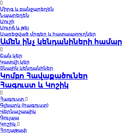
Միրգ և բանջարեղեն
Նպարեղեն
Սուշի
Սուրճ և թեյ
Սառեցված մրգեր և հատապտուղներ
Ամեն ինչ կենդանիների համար
Շան կեր
Կատվի կեր
Տնային կենդանիներ
Կոմբո Հավաքածուներ
Հագուստ և Կոշիկ
Հագուստ
Գլխարկ (հագուստ)
Վերնաշապիկ
Գուլպա
Կոշիկ
Հողաթափ