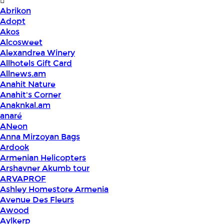
Abrikon
Adopt
Akos
Alcosweet
Alexandrea Winery
Allhotels Gift Card
Allnews.am
Anahit Nature
Anahit's Corner
Anaknkal.am
anaré
ANeon
Anna Mirzoyan Bags
Ardook
Armenian Helicopters
Arshavner Akumb tour
ARVAPROF
Ashley Homestore Armenia
Avenue Des Fleurs
Awood
Aylkerp