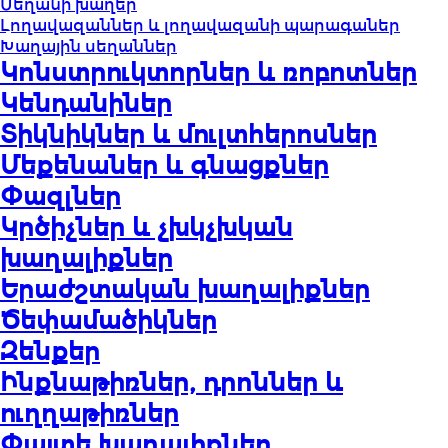
Սեղանի խաղեր
Լողավազաններ և լողավազանի պարագաներ
Խաղային սեղաններ
Կոնստրուկտորներ և ռոբոտներ
Կենդանիներ
Տիկնիկներ և մուլտհերոսներ
Մեքենաներ և գնացքներ
Փազլներ
Կրծիչներ և չխկչխկան
խաղալիքներ
Երաժշտական խաղալիքներ
Ծեփամածիկներ
Զենքեր
Ինքնաթիռներ, դրոններ և
ուղղաթիռներ
Փայտե խաղալիքներ