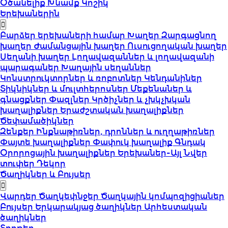
Օծանելիք
Խնամք
Կոշիկ
Երեխաներին
Բարձեր երեխաների համար
Խաղեր
Զարգացնող
խաղեր
Ժամանցային խաղեր
Ուսուցողական խաղեր
Սեղանի խաղեր
Լողավազաններ և լողավազանի
պարագաներ
Խաղային սեղաններ
Կոնստրուկտորներ և ռոբոտներ
Կենդանիներ
Տիկնիկներ և մուլտհերոսներ
Մեքենաներ և
գնացքներ
Փազլներ
Կրծիչներ և չխկչխկան
խաղալիքներ
Երաժշտական խաղալիքներ
Ծեփամածիկներ
Զենքեր
Ինքնաթիռներ, դրոններ և ուղղաթիռներ
Փայտե խաղալիքներ
Փափուկ խաղալիք
Գնդակ
Օրորոցային խաղալիքներ
Երեխաներ-Այլ
Նվեր
տուփեր
Դեկոր
Ծաղիկներ և Բույսեր
Վարդեր
Ծաղկեփնջեր
Ծաղկային կոմպոզիցիաներ
Բույսեր
Երկարակյաց ծաղիկներ
Արհեստական
ծաղիկներ