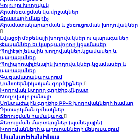
Կոյուղու խողովակ
Ջրահեռացման կամրջակներ
Ջրատարի մաքրիչ
Ջրամատակարարման և ջեռուցուման խողովակներ
Լվացքի մեքենայի խողովակներ ու պարագաներ
Փականներ եւ կարգավորող կցամասեր
Պոլիէթիլենային խողովակներ,կցամասեր և
պարագաներ
Պոլիպրոպիլենային խողովակներ,կցամասեր և
պարագաներ
Գազամատակարարում
Սանտեխնիկական գործիքներ
Խողովակ կտրող գործիք,մկրատ
Խողովակի բանալի
Մոնտաժային գործիք PP-R խողովակների համար
Դիտարկման դռնակներ
Ջեռուցման համակարգ
Ջեռուցման մարտկոցներ (պանելային)
Խողովակների պարուրակների մեկուսացում
Սանտեխնիկա