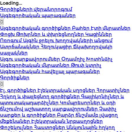
Loading...
Գործիքների վերանորոգում
Այգեգործական պարագաներ
Այգեգործական գործիքներ
Բահեր
Էտի մկրատներ
Փոցխ
Թոխրներ և փխրեցնողներ
Կացիններ
Ոռոգում
Այգին ջրելու խողովակների անցում
Ատրճանակներ
Հեղուկացիր
Ճկախողովակի
սայլակներ
Այգու սարքավորումներ
Օդամղիչ
Խոտհնձիչ
Այգեգործական մկրատներ
Թուփ կտրիչ
Այգեգործական հավելյալ պարագաներ
Գործիքներ
Էլ. գործիքներ
Էլեկտրական սղոցներ
Հորատիչներ
Հղկող և փայլեցնող գործիքներ
Գայլիկոնիչներ և
պտուտակադարձիչներ
Կոմպրեսորներ և օդի
ճնշումով աշխատող սարքավորումներ
Չափիչ
սարքեր և գործիքներ
Բարձր ճնշմամբ լվացող
մեքենաներ
Էլեկտրական նրբասղոցներ
Փոշեկուլներ
Հաստոցներ
Անկյունային հղկող