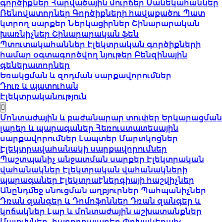
գործիքներ
Հարվածային մուրճեր
Մանեկահաններ
Ռենովատորներ
Գործիքների հավաքածու
Պատ
կտրող սարքեր
Ներկացիրներ
Շինարարական
խառնիչներ
Շինարարական ֆեն
Պտուտակահաններ
Էլեկտրական գործիքների
համար օգտագործվող նյութեր
Բենզինային
գեներատորներ
Եռակցման և զոդման սարքավորումներ
Դուռ և պատուհան
Էլեկտրականություն
Մոնտաժային և բաժանարար տուփեր
Երկարացման
լարեր և պարագաներ
Հեռուստատեսային
սարքավորումներ
Լապտեր
Մարտկոցներ
Էլեկտրավահանակի սարքավորումներ
Պաշտպանիչ անջատման սարքեր
Էլեկտրական
վահանակներ
Էլեկտրական վահանակների
պարագաներ
Էլեկտրաէներգիայի հաշվիչներ
Անընդմեջ սնուցման աղբյուրներ
Պահպանիչներ
Դռան զանգեր և Դոմոֆոններ
Դռան զանգեր և
կոճակներ
Լար և մոնտաժային աշխատանքներ
Մալուխներ, հաղորդալարեր
Փոխակերպիչ