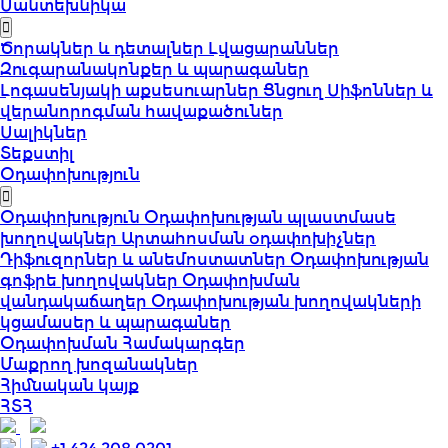
Սանտեխնիկա
Ծորակներ և դետալներ
Լվացարաններ
Զուգարանակոնքեր և պարագաներ
Լոգասենյակի աքսեսուարներ
Ցնցուղ
Սիֆոններ և
վերանորոգման հավաքածուներ
Սալիկներ
Տեքստիլ
Օդափոխություն
Օդափոխություն
Օդափոխության պլաստմասե
խողովակներ
Արտահոսման օդափոխիչներ
Դիֆուզորներ և անեմոստատներ
Օդափոխության
գոֆրե խողովակներ
Օդափոխման
վանդակաճաղեր
Օդափոխության խողովակների
կցամասեր և պարագաներ
Օդափոխման Համակարգեր
Մաքրող խոզանակներ
Հիմնական կայք
ՀՏՀ