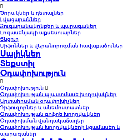
Ծորակներ և դետալներ
Լվացարաններ
Զուգարանակոնքեր և պարագաներ
Լոգասենյակի աքսեսուարներ
Ցնցուղ
Սիֆոններ և վերանորոգման հավաքածուներ
Սալիկներ
Տեքստիլ
Օդափոխություն
Օդափոխություն
Օդափոխության պլաստմասե խողովակներ
Արտահոսման օդափոխիչներ
Դիֆուզորներ և անեմոստատներ
Օդափոխության գոֆրե խողովակներ
Օդափոխման վանդակաճաղեր
Օդափոխության խողովակների կցամասեր և
պարագաներ