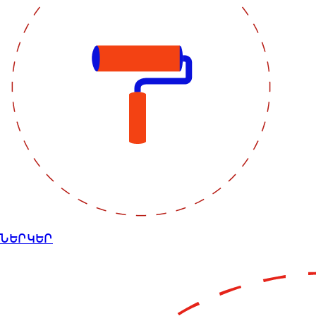
ՆԵՐԿԵՐ