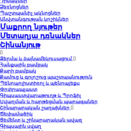
Դիմակներ
Ձեռնոցներ
Պաշտպանիչ ակնոցներ
Անվտանգության կոշիկներ
Մաքրող նյութեր
Մետաղյա դռնակներ
Շինանյութ
Ջերմա և ձայնամեկուսացում
Հանքային բամբակ
Քարի բամբակ
Քամուց և գոլոշուց պաշտպանություն
Պենոպոլիստիռոլ և պենոպլեքս
Փրփրապլաստ
Գիպսաստվարաթուղթ և Պրոֆիլ
Սվաղման և հարթեցման պարագաներ
Շինարարական շաղախներ
Ծեփամածիկ
Ցեմենտ և շինարարական ավազ
Գիպսային սվաղ