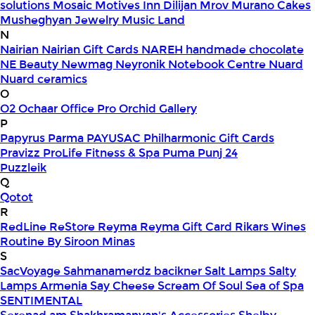
solutions
Mosaic
Motives Inn Dilijan
Mrov
Murano Cakes
Musheghyan Jewelry
Music Land
N
Nairian
Nairian Gift Cards
NAREH handmade chocolate
NE Beauty
Newmag
Neyronik
Notebook Centre
Nuard
Nuard ceramics
O
O2
Ochaar
Office Pro
Orchid Gallery
P
Papyrus
Parma
PAYUSAC
Philharmonic Gift Cards
Pravizz
ProLife Fitness & Spa
Puma
Punj 24
Puzzleik
Q
Qotot
R
RedLine
ReStore
Reyma
Reyma Gift Card
Rikars Wines
Routine By Siroon Minas
S
SacVoyage
Sahmanamerdz bacikner
Salt Lamps
Salty
Lamps Armenia
Say Cheese
Scream Of Soul
Sea of Spa
SENTIMENTAL