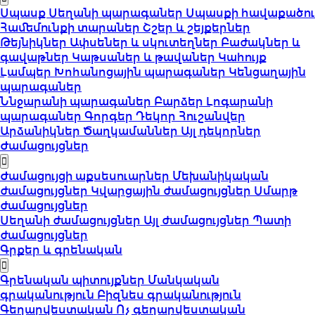
Սպասք
Սեղանի պարագաներ
Սպասքի հավաքածու
Համեմունքի տարաներ
Շշեր և շեյքերներ
Թեյնիկներ
Ափսեներ և սկուտեղներ
Բաժակներ և
գավաթներ
Կաթսաներ և թավաներ
Կահույք
Լամպեր
Խոհանոցային պարագաներ
Կենցաղային
պարագաներ
Ննջարանի պարագաներ
Բարձեր
Լոգարանի
պարագաներ
Գորգեր
Դեկոր
Հուշանվեր
Արձանիկներ
Ծաղկամաններ
Այլ դեկորներ
Ժամացույցներ
Ժամացույցի աքսեսուարներ
Մեխանիկական
ժամացույցներ
Կվարցային ժամացույցներ
Սմարթ
ժամացույցներ
Սեղանի ժամացույցներ
Այլ ժամացույցներ
Պատի
ժամացույցներ
Գրքեր և գրենական
Գրենական պիտույքներ
Մանկական
գրականություն
Բիզնես գրականություն
Գեղարվեստական
Ոչ գեղարվեստական