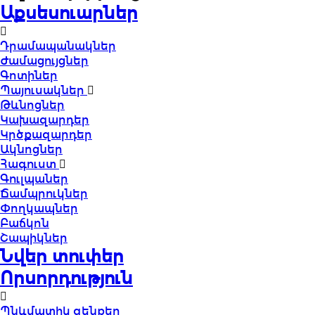
Աքսեսուարներ
Դրամապանակներ
Ժամացույցներ
Գոտիներ
Պայուսակներ
Թևնոցներ
Կախազարդեր
Կրծքազարդեր
Ակնոցներ
Հագուստ
Գուլպաներ
Ճամպրուկներ
Փողկապներ
Բաճկոն
Շապիկներ
Նվեր տուփեր
Որսորդություն
Պնևմատիկ զենքեր