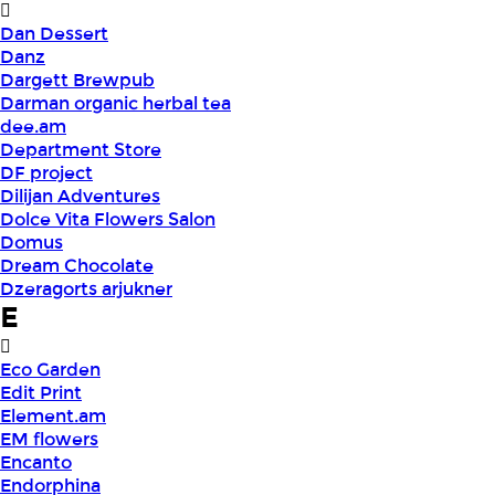
Dan Dessert
Danz
Dargett Brewpub
Darman organic herbal tea
dee.am
Department Store
DF project
Dilijan Adventures
Dolce Vita Flowers Salon
Domus
Dream Chocolate
Dzeragorts arjukner
E
Eco Garden
Edit Print
Element.am
EM flowers
Encanto
Endorphina