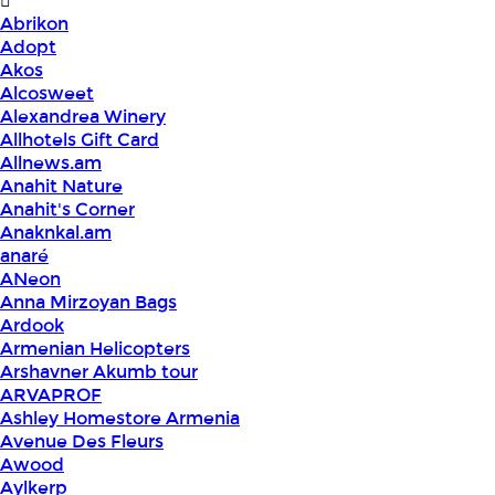
Abrikon
Adopt
Akos
Alcosweet
Alexandrea Winery
Allhotels Gift Card
Allnews.am
Anahit Nature
Anahit's Corner
Anaknkal.am
anaré
ANeon
Anna Mirzoyan Bags
Ardook
Armenian Helicopters
Arshavner Akumb tour
ARVAPROF
Ashley Homestore Armenia
Avenue Des Fleurs
Awood
Aylkerp