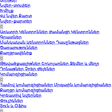
Տորթեր
Նվեր-տուփեր
Խմիչք
4U Նվեր Քարտ
Նվեր-քարտեր
Առևտրի Կենտրոններ
Ժամանցի Կենտրոններ
Գրատներ
Մանկական կենտրոններ
Դասընթացներ
Ծառայություններ
Քաղցրավենիք
Թխվածքաբլիթներ
Շոկոլադներ
Ջեմեր և մեղր
Դոնաթներ
Չրեր
Ժելեներ
Կոմպոզիցիաներ
Համով կոմպոզիցիաներ
Մրգային կոմպոզիցիաներ
Քաղցր կոմպոզիցիաներ
Կրեատիվ նվերներ
Փուչիկներ
Տուն և Օֆիս