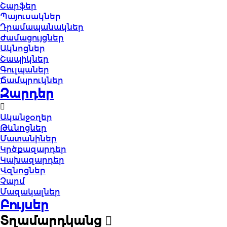
Շարֆեր
Պայուսակներ
Դրամապանակներ
Ժամացույցներ
Ակնոցներ
Շապիկներ
Գուլպաներ
Ճամպրուկներ
Զարդեր
Ականջօղեր
Թևնոցներ
Մատանիներ
Կրծքազարդեր
Կախազարդեր
Վզնոցներ
Չարմ
Մազակալներ
Բույսեր
Տղամարդկանց