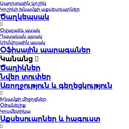
Սպորտային կոշիկ
Կոշիկի խնամքի աքսեսուարներ
Ծաղկեպսակ
Օվալաձև պսակ
Դասական պսակ
Սիմվոլային պսակ
Օֆիսային պարագաներ
Կանանց
Ծաղիկներ
Նվեր տուփեր
Առողջություն և գեղեցկություն
Խնամքի միջոցներ
Օծանելիք
Կոսմետիկա
Աքսեսուարներ և հագուստ