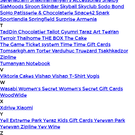
Serenad.am
Shakhramanyan's Accessories
Shelby
SiaMoods
Siroon SkinBar
Skyball
Skyclub
Sodo Bond
SoHo Patisserie & Chocolaterie
Space42
Spark
Sportlandia
Springfield
Surprise Armenia
T
TadDin Chocolatier
Tailot Gyumri
Taraz Art
TeaYan
Terroir
Thaihome
THE BOX
The Cake
The Game
Ticket system
Time
Time Gift Cards
Tomsarkgh.am
Torter Varduhuc
Truezard
Tsakhkadzor
Zipline
Tumanyan Notebook
V
Viktoria Cakes
Vishap
Vishap T-Shirt
Vogis
W
Wasabi
Women's Secret
Women's Secret Gift Cards
WoodWide
X
Xdrive
Xiaomi
Y
Yell Extreme Park
Yeraz Kids Gift Cards
Yerevan Park
Yerevan Zipline
Yev Wine
Z