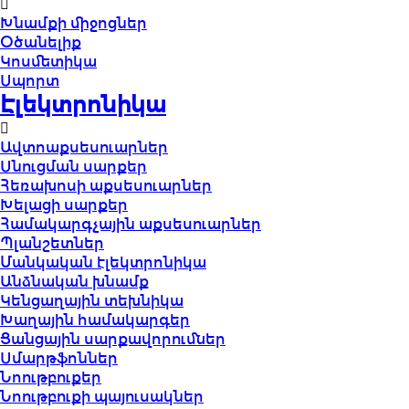
Խնամքի միջոցներ
Օծանելիք
Կոսմետիկա
Սպորտ
Էլեկտրոնիկա
Ավտոաքսեսուարներ
Սնուցման սարքեր
Հեռախոսի աքսեսուարներ
Խելացի սարքեր
Համակարգչային աքսեսուարներ
Պլանշետներ
Մանկական էլեկտրոնիկա
Անձնական խնամք
Կենցաղային տեխնիկա
Խաղային համակարգեր
Ցանցային սարքավորումներ
Սմարթֆոններ
Նոութբուքեր
Նոութբուքի պայուսակներ