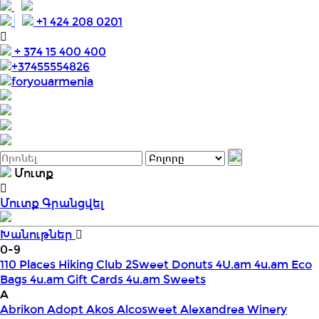
+1 424 208 0201
+ 374 15 400 400
+37455554826
foryouarmenia
Մուտք
Մուտք
Գրանցվել
Խանութներ
0-9
110 Places Hiking Club
2Sweet Donuts
4U.am
4u.am Eco
Bags
4u.am Gift Cards
4u.am Sweets
A
Abrikon
Adopt
Akos
Alcosweet
Alexandrea Winery