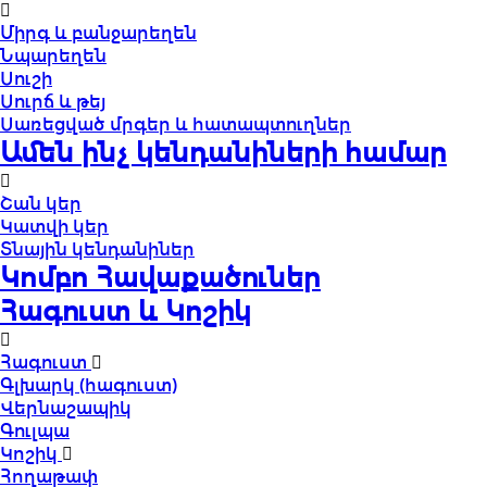
Միրգ և բանջարեղեն
Նպարեղեն
Սուշի
Սուրճ և թեյ
Սառեցված մրգեր և հատապտուղներ
Ամեն ինչ կենդանիների համար
Շան կեր
Կատվի կեր
Տնային կենդանիներ
Կոմբո Հավաքածուներ
Հագուստ և Կոշիկ
Հագուստ
Գլխարկ (հագուստ)
Վերնաշապիկ
Գուլպա
Կոշիկ
Հողաթափ