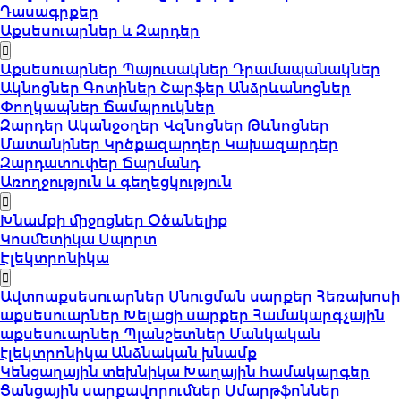
Դասագրքեր
Աքսեսուարներ և Զարդեր
Աքսեսուարներ
Պայուսակներ
Դրամապանակներ
Ակնոցներ
Գոտիներ
Շարֆեր
Անձրևանոցներ
Փողկապներ
Ճամպրուկներ
Զարդեր
Ականջօղեր
Վզնոցներ
Թևնոցներ
Մատանիներ
Կրծքազարդեր
Կախազարդեր
Զարդատուփեր
Ճարմանդ
Առողջություն և գեղեցկություն
Խնամքի միջոցներ
Օծանելիք
Կոսմետիկա
Սպորտ
Էլեկտրոնիկա
Ավտոաքսեսուարներ
Սնուցման սարքեր
Հեռախոսի
աքսեսուարներ
Խելացի սարքեր
Համակարգչային
աքսեսուարներ
Պլանշետներ
Մանկական
էլեկտրոնիկա
Անձնական խնամք
Կենցաղային տեխնիկա
Խաղային համակարգեր
Ցանցային սարքավորումներ
Սմարթֆոններ