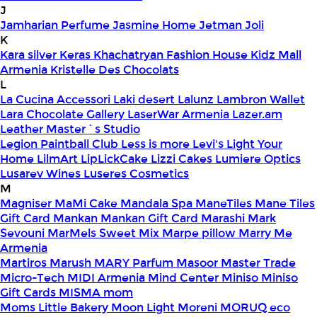
J
Jamharian Perfume
Jasmine Home
Jetman
Joli
K
Kara silver
Keras
Khachatryan Fashion House
Kidz Mall
Armenia
Kristelle Des Chocolats
L
La Cucina Accessori
Laki desert
Lalunz
Lambron Wallet
Lara Chocolate Gallery
LaserWar Armenia
Lazer.am
Leather Master`s Studio
Legion Paintball Club
Less is more
Levi's
Light Your
Home
LilmArt
LipLickCake
Lizzi Cakes
Lumiere Optics
Lusarev Wines
Luseres Cosmetics
M
Magniser
MaMi Cake
Mandala Spa
ManeTiles
Mane Tiles
Gift Card
Mankan
Mankan Gift Card
Marashi
Mark
Sevouni
MarMels Sweet Mix
Marpe pillow
Marry Me
Armenia
Martiros
Marush
MARY Parfum
Masoor
Master Trade
Micro-Tech
MIDI Armenia
Mind Center
Miniso
Miniso
Gift Cards
MISMA
mom
Moms Little Bakery
Moon Light
Moreni
MORUQ eco