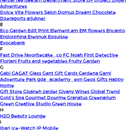
herbal tea
dee.am
Department Store
DF project
Dilijan
Adventures
Dolce Vita Flowers Salon
Domus
Dream Chocolate
Dzeragorts arjukner
E
Eco Garden
Edit Print
Element.am
EM flowers
Encanto
Endorphina
Ereqnuk
Esquisse
Evocabank
F
Fast Drive
favoritecake_co
FC Noah
First Detective
Floriani
Fruits and vegetables
Fruity Garden
G
Gabi
GAGAT Glass
Gant Gift Cards
Gardena
Garni
Adventure Park
gda_academy_evn
Geox
Gifts Happy
Home
Gift Store
Gisaneh zarder
Givany Wines
Global Trend
Gold's Spa
Gourmet Dourme
Granatus
Greenarium
Green Creative Studio
Green House
H
H2O Beauty Lounge
I
Ibari
Ice-Watch
IP Mobile