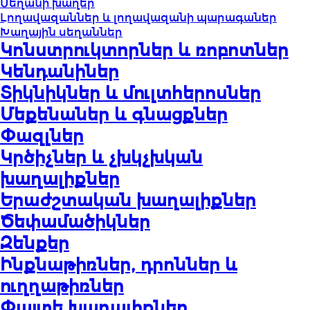
Սեղանի խաղեր
Լողավազաններ և լողավազանի պարագաներ
Խաղային սեղաններ
Կոնստրուկտորներ և ռոբոտներ
Կենդանիներ
Տիկնիկներ և մուլտհերոսներ
Մեքենաներ և գնացքներ
Փազլներ
Կրծիչներ և չխկչխկան
խաղալիքներ
Երաժշտական խաղալիքներ
Ծեփամածիկներ
Զենքեր
Ինքնաթիռներ, դրոններ և
ուղղաթիռներ
Փայտե խաղալիքներ