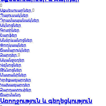
Աքսեսուարներ
Պայուսակներ
Դրամապանակներ
Ակնոցներ
Գոտիներ
Շարֆեր
Անձրևանոցներ
Փողկապներ
Ճամպրուկներ
Զարդեր
Ականջօղեր
Վզնոցներ
Թևնոցներ
Մատանիներ
Կրծքազարդեր
Կախազարդեր
Զարդատուփեր
Ճարմանդ
Առողջություն և գեղեցկություն