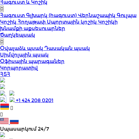
Հագուստ և Կոշիկ
Հագուստ
Գլխարկ (հագուստ)
Վերնաշապիկ
Գուլպա
Կոշիկ
Հողաթափ
Սպորտային կոշիկ
Կոշիկի
խնամքի աքսեսուարներ
Ծաղկեպսակ
Օվալաձև պսակ
Դասական պսակ
Սիմվոլային պսակ
Օֆիսային պարագաներ
Կորպորատիվ
ՀՏՀ
+1 424 208 0201
Սպասարկում 24/7