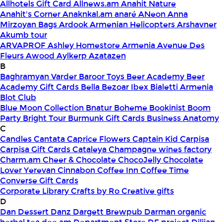
Allhotels Gift Card
Allnews.am
Anahit Nature
Anahit's Corner
Anaknkal.am
anaré
ANeon
Anna
Mirzoyan Bags
Ardook
Armenian Helicopters
Arshavner
Akumb tour
ARVAPROF
Ashley Homestore Armenia
Avenue Des
Fleurs
Awood
Aylkerp
Azatazen
B
Baghramyan Varder
Baroor Toys
Beer Academy
Beer
Academy Gift Cards
Bella
Bezoar Ibex
Bialetti Armenia
Blot Club
Blue Moon Collection
Bnatur
Boheme
Bookinist
Boom
Party
Bright Tour
Burmunk Gift Cards
Business Anatomy
C
Candles
Cantata
Caprice Flowers
Captain Kid
Carpisa
Carpisa Gift Cards
Cataleya
Champagne wines factory
Charm.am
Cheer & Chocolate
ChocoJelly
Chocolate
Lover Yerevan
Cinnabon
Coffee Inn
Coffee Time
Converse Gift Cards
Corporate Library
Crafts by Ro
Creative gifts
D
Dan Dessert
Danz
Dargett Brewpub
Darman organic