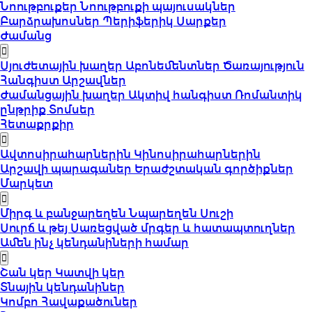
Նոութբուքեր
Նոութբուքի պայուսակներ
Բարձրախոսներ
Պերիֆերիկ Սարքեր
Ժամանց
Սյուժետային խաղեր
Աբոնեմենտներ
Ծառայություն
Հանգիստ
Արշավներ
Ժամանցային խաղեր
Ակտիվ հանգիստ
Ռոմանտիկ
ընթրիք
Տոմսեր
Հետաքրքիր
Ավտոսիրահարներին
Կինոսիրահարներին
Արշավի պարագաներ
Երաժշտական գործիքներ
Մարկետ
Միրգ և բանջարեղեն
Նպարեղեն
Սուշի
Սուրճ և թեյ
Սառեցված մրգեր և հատապտուղներ
Ամեն ինչ կենդանիների համար
Շան կեր
Կատվի կեր
Տնային կենդանիներ
Կոմբո Հավաքածուներ