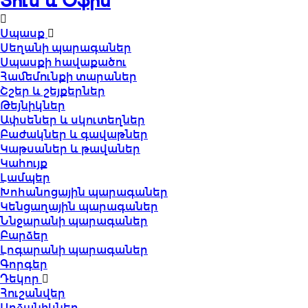
Տուն և Օֆիս
Սպասք
Սեղանի պարագաներ
Սպասքի հավաքածու
Համեմունքի տարաներ
Շշեր և շեյքերներ
Թեյնիկներ
Ափսեներ և սկուտեղներ
Բաժակներ և գավաթներ
Կաթսաներ և թավաներ
Կահույք
Լամպեր
Խոհանոցային պարագաներ
Կենցաղային պարագաներ
Ննջարանի պարագաներ
Բարձեր
Լոգարանի պարագաներ
Գորգեր
Դեկոր
Հուշանվեր
Արձանիկներ