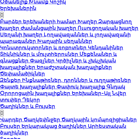
Օծանելիք
Խնամք
Կոշիկ
Երեխաներին
Բարձեր երեխաների համար
Խաղեր
Զարգացնող
խաղեր
Ժամանցային խաղեր
Ուսուցողական խաղեր
Սեղանի խաղեր
Լողավազաններ և լողավազանի
պարագաներ
Խաղային սեղաններ
Կոնստրուկտորներ և ռոբոտներ
Կենդանիներ
Տիկնիկներ և մուլտհերոսներ
Մեքենաներ և
գնացքներ
Փազլներ
Կրծիչներ և չխկչխկան
խաղալիքներ
Երաժշտական խաղալիքներ
Ծեփամածիկներ
Զենքեր
Ինքնաթիռներ, դրոններ և ուղղաթիռներ
Փայտե խաղալիքներ
Փափուկ խաղալիք
Գնդակ
Օրորոցային խաղալիքներ
Երեխաներ-Այլ
Նվեր
տուփեր
Դեկոր
Ծաղիկներ և Բույսեր
Վարդեր
Ծաղկեփնջեր
Ծաղկային կոմպոզիցիաներ
Բույսեր
Երկարակյաց ծաղիկներ
Արհեստական
ծաղիկներ