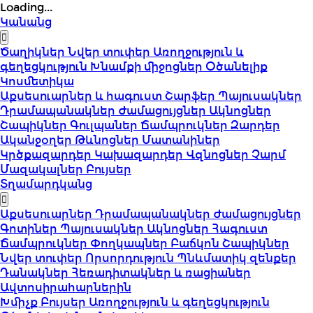
Loading...
Կանանց
Ծաղիկներ
Նվեր տուփեր
Առողջություն և
գեղեցկություն
Խնամքի միջոցներ
Օծանելիք
Կոսմետիկա
Աքսեսուարներ և հագուստ
Շարֆեր
Պայուսակներ
Դրամապանակներ
Ժամացույցներ
Ակնոցներ
Շապիկներ
Գուլպաներ
Ճամպրուկներ
Զարդեր
Ականջօղեր
Թևնոցներ
Մատանիներ
Կրծքազարդեր
Կախազարդեր
Վզնոցներ
Չարմ
Մազակալներ
Բույսեր
Տղամարդկանց
Աքսեսուարներ
Դրամապանակներ
Ժամացույցներ
Գոտիներ
Պայուսակներ
Ակնոցներ
Հագուստ
Ճամպրուկներ
Փողկապներ
Բաճկոն
Շապիկներ
Նվեր տուփեր
Որսորդություն
Պնևմատիկ զենքեր
Դանակներ
Հեռադիտակներ և ռացիաներ
Ավտոսիրահարներին
Խմիչք
Բույսեր
Առողջություն և գեղեցկություն