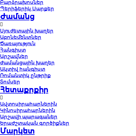
Բարձրախոսներ
Պերիֆերիկ Սարքեր
Ժամանց
Սյուժետային խաղեր
Աբոնեմենտներ
Ծառայություն
Հանգիստ
Արշավներ
Ժամանցային խաղեր
Ակտիվ հանգիստ
Ռոմանտիկ ընթրիք
Տոմսեր
Հետաքրքիր
Ավտոսիրահարներին
Կինոսիրահարներին
Արշավի պարագաներ
Երաժշտական գործիքներ
Մարկետ