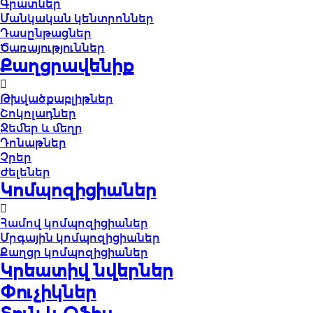
Գրատներ
Մանկական կենտրոններ
Դասընթացներ
Ծառայություններ
Քաղցրավենիք
Թխվածքաբլիթներ
Շոկոլադներ
Ջեմեր և մեղր
Դոնաթներ
Չրեր
Ժելեներ
Կոմպոզիցիաներ
Համով կոմպոզիցիաներ
Մրգային կոմպոզիցիաներ
Քաղցր կոմպոզիցիաներ
Կրեատիվ նվերներ
Փուչիկներ