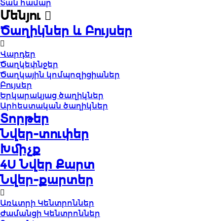
Տան համար
Մենյու
Ծաղիկներ և Բույսեր
Վարդեր
Ծաղկեփնջեր
Ծաղկային կոմպոզիցիաներ
Բույսեր
Երկարակյաց ծաղիկներ
Արհեստական ծաղիկներ
Տորթեր
Նվեր-տուփեր
Խմիչք
4U Նվեր Քարտ
Նվեր-քարտեր
Առևտրի Կենտրոններ
Ժամանցի Կենտրոններ