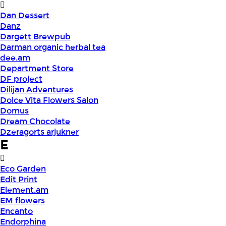
Dan Dessert
Danz
Dargett Brewpub
Darman organic herbal tea
dee.am
Department Store
DF project
Dilijan Adventures
Dolce Vita Flowers Salon
Domus
Dream Chocolate
Dzeragorts arjukner
E
Eco Garden
Edit Print
Element.am
EM flowers
Encanto
Endorphina