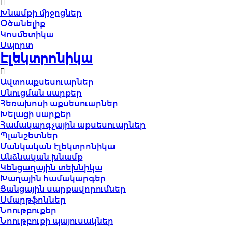
Խնամքի միջոցներ
Օծանելիք
Կոսմետիկա
Սպորտ
Էլեկտրոնիկա
Ավտոաքսեսուարներ
Սնուցման սարքեր
Հեռախոսի աքսեսուարներ
Խելացի սարքեր
Համակարգչային աքսեսուարներ
Պլանշետներ
Մանկական էլեկտրոնիկա
Անձնական խնամք
Կենցաղային տեխնիկա
Խաղային համակարգեր
Ցանցային սարքավորումներ
Սմարթֆոններ
Նոութբուքեր
Նոութբուքի պայուսակներ