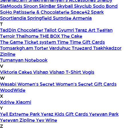
Serenad.am
Shakhramanyan's Accessories
Shelby
SiaMoods
Siroon SkinBar
Skyball
Skyclub
Sodo Bond
SoHo Patisserie & Chocolaterie
Space42
Spark
Sportlandia
Springfield
Surprise Armenia
T
TadDin Chocolatier
Tailot Gyumri
Taraz Art
TeaYan
Terroir
Thaihome
THE BOX
The Cake
The Game
Ticket system
Time
Time Gift Cards
Tomsarkgh.am
Torter Varduhuc
Truezard
Tsakhkadzor
Zipline
Tumanyan Notebook
V
Viktoria Cakes
Vishap
Vishap T-Shirt
Vogis
W
Wasabi
Women's Secret
Women's Secret Gift Cards
WoodWide
X
Xdrive
Xiaomi
Y
Yell Extreme Park
Yeraz Kids Gift Cards
Yerevan Park
Yerevan Zipline
Yev Wine
Z