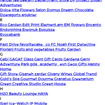
herbal tea
dee.am
Department Store
DF project
Dilijan
Adventures
Dolce Vita Flowers Salon
Domus
Dream Chocolate
Dzeragorts arjukner
E
Eco Garden
Edit Print
Element.am
EM flowers
Encanto
Endorphina
Ereqnuk
Esquisse
Evocabank
F
Fast Drive
favoritecake_co
FC Noah
First Detective
Floriani
Fruits and vegetables
Fruity Garden
G
Gabi
GAGAT Glass
Gant Gift Cards
Gardena
Garni
Adventure Park
gda_academy_evn
Geox
Gifts Happy
Home
Gift Store
Gisaneh zarder
Givany Wines
Global Trend
Gold's Spa
Gourmet Dourme
Granatus
Greenarium
Green Creative Studio
Green House
H
H2O Beauty Lounge
HAYA
I
Ibari
Ice-Watch
IP Mobile