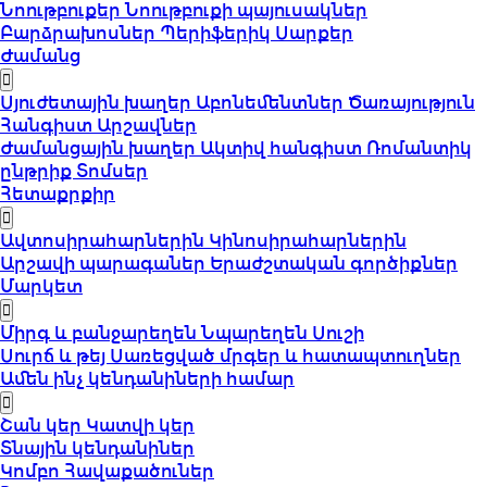
Նոութբուքեր
Նոութբուքի պայուսակներ
Բարձրախոսներ
Պերիֆերիկ Սարքեր
Ժամանց
Սյուժետային խաղեր
Աբոնեմենտներ
Ծառայություն
Հանգիստ
Արշավներ
Ժամանցային խաղեր
Ակտիվ հանգիստ
Ռոմանտիկ
ընթրիք
Տոմսեր
Հետաքրքիր
Ավտոսիրահարներին
Կինոսիրահարներին
Արշավի պարագաներ
Երաժշտական գործիքներ
Մարկետ
Միրգ և բանջարեղեն
Նպարեղեն
Սուշի
Սուրճ և թեյ
Սառեցված մրգեր և հատապտուղներ
Ամեն ինչ կենդանիների համար
Շան կեր
Կատվի կեր
Տնային կենդանիներ
Կոմբո Հավաքածուներ