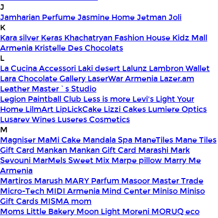
J
Jamharian Perfume
Jasmine Home
Jetman
Joli
K
Kara silver
Keras
Khachatryan Fashion House
Kidz Mall
Armenia
Kristelle Des Chocolats
L
La Cucina Accessori
Laki desert
Lalunz
Lambron Wallet
Lara Chocolate Gallery
LaserWar Armenia
Lazer.am
Leather Master`s Studio
Legion Paintball Club
Less is more
Levi's
Light Your
Home
LilmArt
LipLickCake
Lizzi Cakes
Lumiere Optics
Lusarev Wines
Luseres Cosmetics
M
Magniser
MaMi Cake
Mandala Spa
ManeTiles
Mane Tiles
Gift Card
Mankan
Mankan Gift Card
Marashi
Mark
Sevouni
MarMels Sweet Mix
Marpe pillow
Marry Me
Armenia
Martiros
Marush
MARY Parfum
Masoor
Master Trade
Micro-Tech
MIDI Armenia
Mind Center
Miniso
Miniso
Gift Cards
MISMA
mom
Moms Little Bakery
Moon Light
Moreni
MORUQ eco