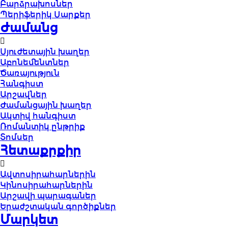
Բարձրախոսներ
Պերիֆերիկ Սարքեր
Ժամանց
Սյուժետային խաղեր
Աբոնեմենտներ
Ծառայություն
Հանգիստ
Արշավներ
Ժամանցային խաղեր
Ակտիվ հանգիստ
Ռոմանտիկ ընթրիք
Տոմսեր
Հետաքրքիր
Ավտոսիրահարներին
Կինոսիրահարներին
Արշավի պարագաներ
Երաժշտական գործիքներ
Մարկետ