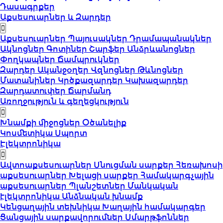
Դասագրքեր
Աքսեսուարներ և Զարդեր
Աքսեսուարներ
Պայուսակներ
Դրամապանակներ
Ակնոցներ
Գոտիներ
Շարֆեր
Անձրևանոցներ
Փողկապներ
Ճամպրուկներ
Զարդեր
Ականջօղեր
Վզնոցներ
Թևնոցներ
Մատանիներ
Կրծքազարդեր
Կախազարդեր
Զարդատուփեր
Ճարմանդ
Առողջություն և գեղեցկություն
Խնամքի միջոցներ
Օծանելիք
Կոսմետիկա
Սպորտ
Էլեկտրոնիկա
Ավտոաքսեսուարներ
Սնուցման սարքեր
Հեռախոսի
աքսեսուարներ
Խելացի սարքեր
Համակարգչային
աքսեսուարներ
Պլանշետներ
Մանկական
էլեկտրոնիկա
Անձնական խնամք
Կենցաղային տեխնիկա
Խաղային համակարգեր
Ցանցային սարքավորումներ
Սմարթֆոններ