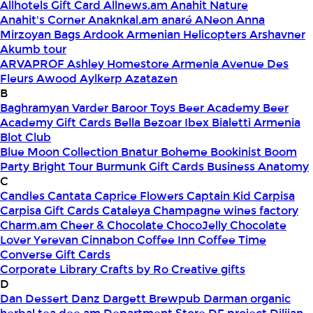
Allhotels Gift Card
Allnews.am
Anahit Nature
Anahit's Corner
Anaknkal.am
anaré
ANeon
Anna
Mirzoyan Bags
Ardook
Armenian Helicopters
Arshavner
Akumb tour
ARVAPROF
Ashley Homestore Armenia
Avenue Des
Fleurs
Awood
Aylkerp
Azatazen
B
Baghramyan Varder
Baroor Toys
Beer Academy
Beer
Academy Gift Cards
Bella
Bezoar Ibex
Bialetti Armenia
Blot Club
Blue Moon Collection
Bnatur
Boheme
Bookinist
Boom
Party
Bright Tour
Burmunk Gift Cards
Business Anatomy
C
Candles
Cantata
Caprice Flowers
Captain Kid
Carpisa
Carpisa Gift Cards
Cataleya
Champagne wines factory
Charm.am
Cheer & Chocolate
ChocoJelly
Chocolate
Lover Yerevan
Cinnabon
Coffee Inn
Coffee Time
Converse Gift Cards
Corporate Library
Crafts by Ro
Creative gifts
D
Dan Dessert
Danz
Dargett Brewpub
Darman organic