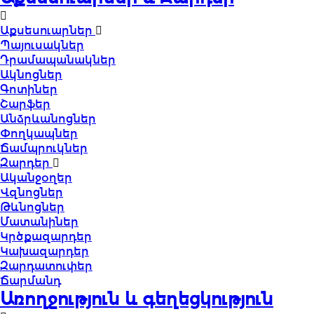
Աքսեսուարներ
Պայուսակներ
Դրամապանակներ
Ակնոցներ
Գոտիներ
Շարֆեր
Անձրևանոցներ
Փողկապներ
Ճամպրուկներ
Զարդեր
Ականջօղեր
Վզնոցներ
Թևնոցներ
Մատանիներ
Կրծքազարդեր
Կախազարդեր
Զարդատուփեր
Ճարմանդ
Առողջություն և գեղեցկություն