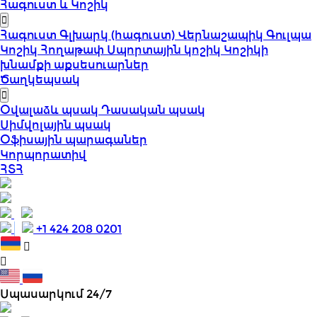
Հագուստ և Կոշիկ
Հագուստ
Գլխարկ (հագուստ)
Վերնաշապիկ
Գուլպա
Կոշիկ
Հողաթափ
Սպորտային կոշիկ
Կոշիկի
խնամքի աքսեսուարներ
Ծաղկեպսակ
Օվալաձև պսակ
Դասական պսակ
Սիմվոլային պսակ
Օֆիսային պարագաներ
Կորպորատիվ
ՀՏՀ
+1 424 208 0201
Սպասարկում 24/7