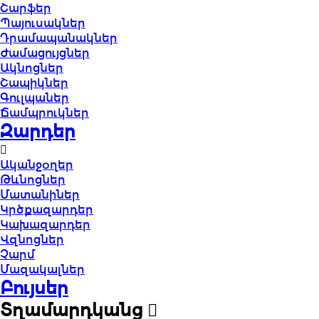
Շարֆեր
Պայուսակներ
Դրամապանակներ
Ժամացույցներ
Ակնոցներ
Շապիկներ
Գուլպաներ
Ճամպրուկներ
Զարդեր
Ականջօղեր
Թևնոցներ
Մատանիներ
Կրծքազարդեր
Կախազարդեր
Վզնոցներ
Չարմ
Մազակալներ
Բույսեր
Տղամարդկանց