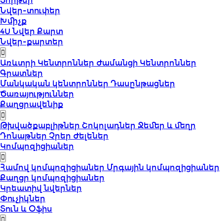
Տորթեր
Նվեր-տուփեր
Խմիչք
4U Նվեր Քարտ
Նվեր-քարտեր
Առևտրի Կենտրոններ
Ժամանցի Կենտրոններ
Գրատներ
Մանկական կենտրոններ
Դասընթացներ
Ծառայություններ
Քաղցրավենիք
Թխվածքաբլիթներ
Շոկոլադներ
Ջեմեր և մեղր
Դոնաթներ
Չրեր
Ժելեներ
Կոմպոզիցիաներ
Համով կոմպոզիցիաներ
Մրգային կոմպոզիցիաներ
Քաղցր կոմպոզիցիաներ
Կրեատիվ նվերներ
Փուչիկներ
Տուն և Օֆիս