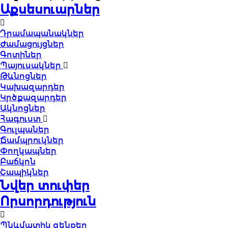
Աքսեսուարներ
Դրամապանակներ
Ժամացույցներ
Գոտիներ
Պայուսակներ
Թևնոցներ
Կախազարդեր
Կրծքազարդեր
Ակնոցներ
Հագուստ
Գուլպաներ
Ճամպրուկներ
Փողկապներ
Բաճկոն
Շապիկներ
Նվեր տուփեր
Որսորդություն
Պնևմատիկ զենքեր