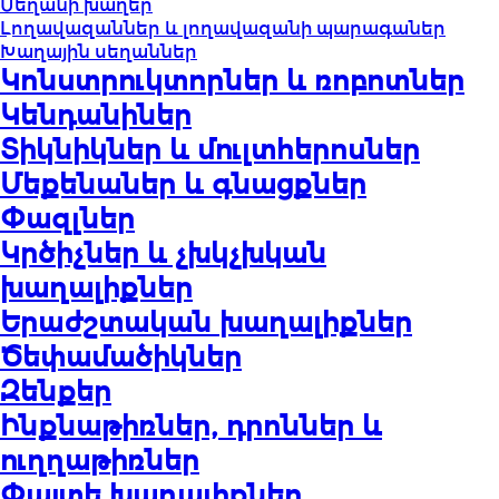
Սեղանի խաղեր
Լողավազաններ և լողավազանի պարագաներ
Խաղային սեղաններ
Կոնստրուկտորներ և ռոբոտներ
Կենդանիներ
Տիկնիկներ և մուլտհերոսներ
Մեքենաներ և գնացքներ
Փազլներ
Կրծիչներ և չխկչխկան
խաղալիքներ
Երաժշտական խաղալիքներ
Ծեփամածիկներ
Զենքեր
Ինքնաթիռներ, դրոններ և
ուղղաթիռներ
Փայտե խաղալիքներ