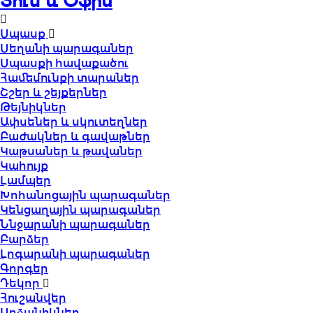
Տուն և Օֆիս
Սպասք
Սեղանի պարագաներ
Սպասքի հավաքածու
Համեմունքի տարաներ
Շշեր և շեյքերներ
Թեյնիկներ
Ափսեներ և սկուտեղներ
Բաժակներ և գավաթներ
Կաթսաներ և թավաներ
Կահույք
Լամպեր
Խոհանոցային պարագաներ
Կենցաղային պարագաներ
Ննջարանի պարագաներ
Բարձեր
Լոգարանի պարագաներ
Գորգեր
Դեկոր
Հուշանվեր
Արձանիկներ