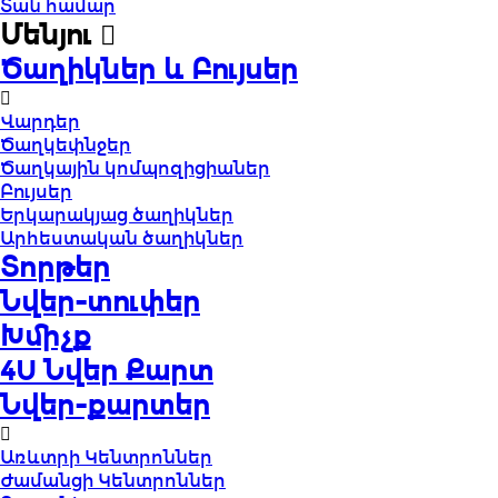
Տան համար
Մենյու
Ծաղիկներ և Բույսեր
Վարդեր
Ծաղկեփնջեր
Ծաղկային կոմպոզիցիաներ
Բույսեր
Երկարակյաց ծաղիկներ
Արհեստական ծաղիկներ
Տորթեր
Նվեր-տուփեր
Խմիչք
4U Նվեր Քարտ
Նվեր-քարտեր
Առևտրի Կենտրոններ
Ժամանցի Կենտրոններ