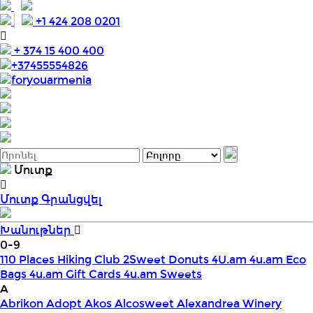
+1 424 208 0201
+ 374 15 400 400
+37455554826
foryouarmenia
Մուտք
Մուտք
Գրանցվել
Խանութներ
0-9
110 Places Hiking Club
2Sweet Donuts
4U.am
4u.am Eco
Bags
4u.am Gift Cards
4u.am Sweets
A
Abrikon
Adopt
Akos
Alcosweet
Alexandrea Winery