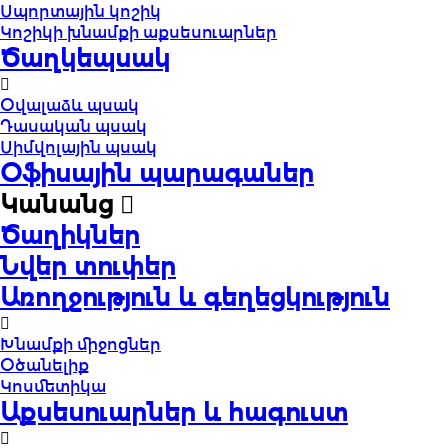
Սպորտային կոշիկ
Կոշիկի խնամքի աքսեսուարներ
Ծաղկեպսակ
Օվալաձև պսակ
Դասական պսակ
Սիմվոլային պսակ
Օֆիսային պարագաներ
Կանանց
Ծաղիկներ
Նվեր տուփեր
Առողջություն և գեղեցկություն
Խնամքի միջոցներ
Օծանելիք
Կոսմետիկա
Աքսեսուարներ և հագուստ