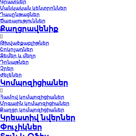
Գրատներ
Մանկական կենտրոններ
Դասընթացներ
Ծառայություններ
Քաղցրավենիք
Թխվածքաբլիթներ
Շոկոլադներ
Ջեմեր և մեղր
Դոնաթներ
Չրեր
Ժելեներ
Կոմպոզիցիաներ
Համով կոմպոզիցիաներ
Մրգային կոմպոզիցիաներ
Քաղցր կոմպոզիցիաներ
Կրեատիվ նվերներ
Փուչիկներ