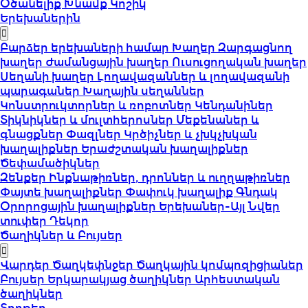
Օծանելիք
Խնամք
Կոշիկ
Երեխաներին
Բարձեր երեխաների համար
Խաղեր
Զարգացնող
խաղեր
Ժամանցային խաղեր
Ուսուցողական խաղեր
Սեղանի խաղեր
Լողավազաններ և լողավազանի
պարագաներ
Խաղային սեղաններ
Կոնստրուկտորներ և ռոբոտներ
Կենդանիներ
Տիկնիկներ և մուլտհերոսներ
Մեքենաներ և
գնացքներ
Փազլներ
Կրծիչներ և չխկչխկան
խաղալիքներ
Երաժշտական խաղալիքներ
Ծեփամածիկներ
Զենքեր
Ինքնաթիռներ, դրոններ և ուղղաթիռներ
Փայտե խաղալիքներ
Փափուկ խաղալիք
Գնդակ
Օրորոցային խաղալիքներ
Երեխաներ-Այլ
Նվեր
տուփեր
Դեկոր
Ծաղիկներ և Բույսեր
Վարդեր
Ծաղկեփնջեր
Ծաղկային կոմպոզիցիաներ
Բույսեր
Երկարակյաց ծաղիկներ
Արհեստական
ծաղիկներ