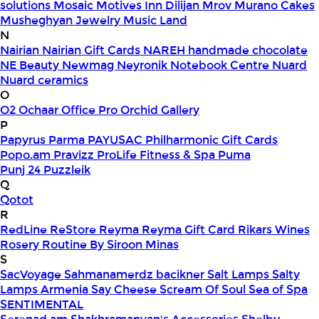
solutions
Mosaic
Motives Inn Dilijan
Mrov
Murano Cakes
Musheghyan Jewelry
Music Land
N
Nairian
Nairian Gift Cards
NAREH handmade chocolate
NE Beauty
Newmag
Neyronik
Notebook Centre
Nuard
Nuard ceramics
O
O2
Ochaar
Office Pro
Orchid Gallery
P
Papyrus
Parma
PAYUSAC
Philharmonic Gift Cards
Popo.am
Pravizz
ProLife Fitness & Spa
Puma
Punj 24
Puzzleik
Q
Qotot
R
RedLine
ReStore
Reyma
Reyma Gift Card
Rikars Wines
Rosery
Routine By Siroon Minas
S
SacVoyage
Sahmanamerdz bacikner
Salt Lamps
Salty
Lamps Armenia
Say Cheese
Scream Of Soul
Sea of Spa
SENTIMENTAL