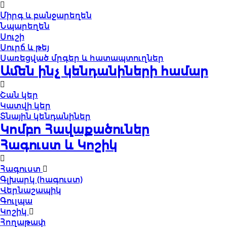
Միրգ և բանջարեղեն
Նպարեղեն
Սուշի
Սուրճ և թեյ
Սառեցված մրգեր և հատապտուղներ
Ամեն ինչ կենդանիների համար
Շան կեր
Կատվի կեր
Տնային կենդանիներ
Կոմբո Հավաքածուներ
Հագուստ և Կոշիկ
Հագուստ
Գլխարկ (հագուստ)
Վերնաշապիկ
Գուլպա
Կոշիկ
Հողաթափ