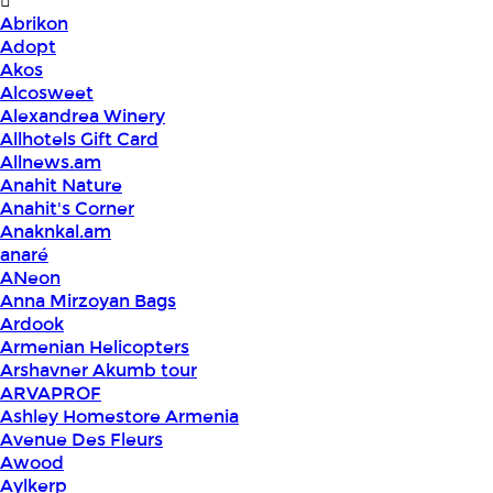
Abrikon
Adopt
Akos
Alcosweet
Alexandrea Winery
Allhotels Gift Card
Allnews.am
Anahit Nature
Anahit's Corner
Anaknkal.am
anaré
ANeon
Anna Mirzoyan Bags
Ardook
Armenian Helicopters
Arshavner Akumb tour
ARVAPROF
Ashley Homestore Armenia
Avenue Des Fleurs
Awood
Aylkerp