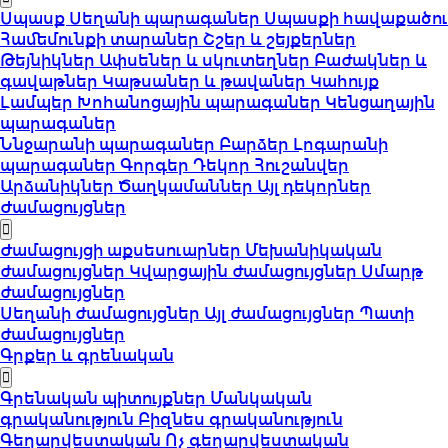
Սպասք
Սեղանի պարագաներ
Սպասքի հավաքածու
Համեմունքի տարաներ
Շշեր և շեյքերներ
Թեյնիկներ
Ափսեներ և սկուտեղներ
Բաժակներ և
գավաթներ
Կաթսաներ և թավաներ
Կահույք
Լամպեր
Խոհանոցային պարագաներ
Կենցաղային
պարագաներ
Ննջարանի պարագաներ
Բարձեր
Լոգարանի
պարագաներ
Գորգեր
Դեկոր
Հուշանվեր
Արձանիկներ
Ծաղկամաններ
Այլ դեկորներ
Ժամացույցներ
Ժամացույցի աքսեսուարներ
Մեխանիկական
ժամացույցներ
Կվարցային ժամացույցներ
Սմարթ
ժամացույցներ
Սեղանի ժամացույցներ
Այլ ժամացույցներ
Պատի
ժամացույցներ
Գրքեր և գրենական
Գրենական պիտույքներ
Մանկական
գրականություն
Բիզնես գրականություն
Գեղարվեստական
Ոչ գեղարվեստական