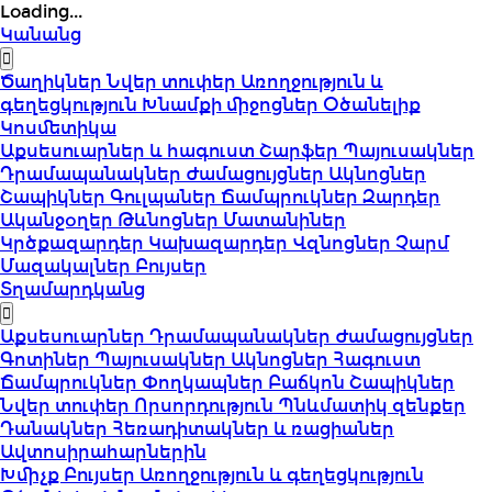
Loading...
Կանանց
Ծաղիկներ
Նվեր տուփեր
Առողջություն և
գեղեցկություն
Խնամքի միջոցներ
Օծանելիք
Կոսմետիկա
Աքսեսուարներ և հագուստ
Շարֆեր
Պայուսակներ
Դրամապանակներ
Ժամացույցներ
Ակնոցներ
Շապիկներ
Գուլպաներ
Ճամպրուկներ
Զարդեր
Ականջօղեր
Թևնոցներ
Մատանիներ
Կրծքազարդեր
Կախազարդեր
Վզնոցներ
Չարմ
Մազակալներ
Բույսեր
Տղամարդկանց
Աքսեսուարներ
Դրամապանակներ
Ժամացույցներ
Գոտիներ
Պայուսակներ
Ակնոցներ
Հագուստ
Ճամպրուկներ
Փողկապներ
Բաճկոն
Շապիկներ
Նվեր տուփեր
Որսորդություն
Պնևմատիկ զենքեր
Դանակներ
Հեռադիտակներ և ռացիաներ
Ավտոսիրահարներին
Խմիչք
Բույսեր
Առողջություն և գեղեցկություն