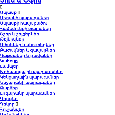
Տուն և Օֆիս
Սպասք
Սեղանի պարագաներ
Սպասքի հավաքածու
Համեմունքի տարաներ
Շշեր և շեյքերներ
Թեյնիկներ
Ափսեներ և սկուտեղներ
Բաժակներ և գավաթներ
Կաթսաներ և թավաներ
Կահույք
Լամպեր
Խոհանոցային պարագաներ
Կենցաղային պարագաներ
Ննջարանի պարագաներ
Բարձեր
Լոգարանի պարագաներ
Գորգեր
Դեկոր
Հուշանվեր
Արձանիկներ