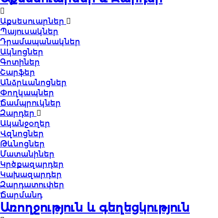
Աքսեսուարներ
Պայուսակներ
Դրամապանակներ
Ակնոցներ
Գոտիներ
Շարֆեր
Անձրևանոցներ
Փողկապներ
Ճամպրուկներ
Զարդեր
Ականջօղեր
Վզնոցներ
Թևնոցներ
Մատանիներ
Կրծքազարդեր
Կախազարդեր
Զարդատուփեր
Ճարմանդ
Առողջություն և գեղեցկություն