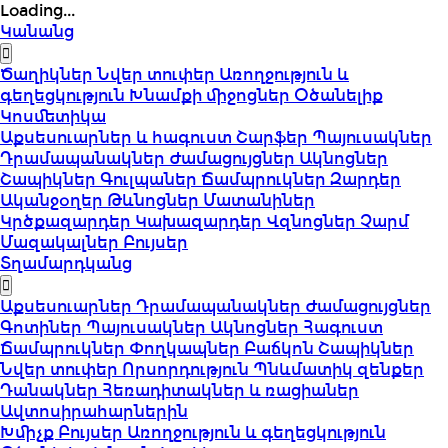
Loading...
Կանանց
Ծաղիկներ
Նվեր տուփեր
Առողջություն և
գեղեցկություն
Խնամքի միջոցներ
Օծանելիք
Կոսմետիկա
Աքսեսուարներ և հագուստ
Շարֆեր
Պայուսակներ
Դրամապանակներ
Ժամացույցներ
Ակնոցներ
Շապիկներ
Գուլպաներ
Ճամպրուկներ
Զարդեր
Ականջօղեր
Թևնոցներ
Մատանիներ
Կրծքազարդեր
Կախազարդեր
Վզնոցներ
Չարմ
Մազակալներ
Բույսեր
Տղամարդկանց
Աքսեսուարներ
Դրամապանակներ
Ժամացույցներ
Գոտիներ
Պայուսակներ
Ակնոցներ
Հագուստ
Ճամպրուկներ
Փողկապներ
Բաճկոն
Շապիկներ
Նվեր տուփեր
Որսորդություն
Պնևմատիկ զենքեր
Դանակներ
Հեռադիտակներ և ռացիաներ
Ավտոսիրահարներին
Խմիչք
Բույսեր
Առողջություն և գեղեցկություն