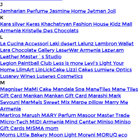
J
Jamharian Perfume
Jasmine Home
Jetman
Joli
K
Kara silver
Keras
Khachatryan Fashion House
Kidz Mall
Armenia
Kristelle Des Chocolats
L
La Cucina Accessori
Laki desert
Lalunz
Lambron Wallet
Lara Chocolate Gallery
LaserWar Armenia
Lazer.am
Leather Master`s Studio
Legion Paintball Club
Less is more
Levi's
Light Your
Home
LilmArt
LipLickCake
Lizzi Cakes
Lumiere Optics
Lusarev Wines
Luseres Cosmetics
M
Magniser
MaMi Cake
Mandala Spa
ManeTiles
Mane Tiles
Gift Card
Mankan
Mankan Gift Card
Marashi
Mark
Sevouni
MarMels Sweet Mix
Marpe pillow
Marry Me
Armenia
Martiros
Marush
MARY Parfum
Masoor
Master Trade
Micro-Tech
MIDI Armenia
Mind Center
Miniso
Miniso
Gift Cards
MISMA
mom
Moms Little Bakery
Moon Light
Moreni
MORUQ eco