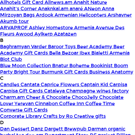
Allhotels Gift Card
Allnews.am
Anahit Nature
Anahit's Corner
Anaknkal.am
anaré
ANeon
Anna
Mirzoyan Bags
Ardook
Armenian Helicopters
Arshavner
Akumb tour
ARVAPROF
Ashley Homestore Armenia
Avenue Des
Fleurs
Awood
Aylkerp
Azatazen
B
Baghramyan Varder
Baroor Toys
Beer Academy
Beer
Academy Gift Cards
Bella
Bezoar Ibex
Bialetti Armenia
Blot Club
Blue Moon Collection
Bnatur
Boheme
Bookinist
Boom
Party
Bright Tour
Burmunk Gift Cards
Business Anatomy
C
Candles
Cantata
Caprice Flowers
Captain Kid
Carpisa
Carpisa Gift Cards
Cataleya
Champagne wines factory
Charm.am
Cheer & Chocolate
ChocoJelly
Chocolate
Lover Yerevan
Cinnabon
Coffee Inn
Coffee Time
Converse Gift Cards
Corporate Library
Crafts by Ro
Creative gifts
D
Dan Dessert
Danz
Dargett Brewpub
Darman organic