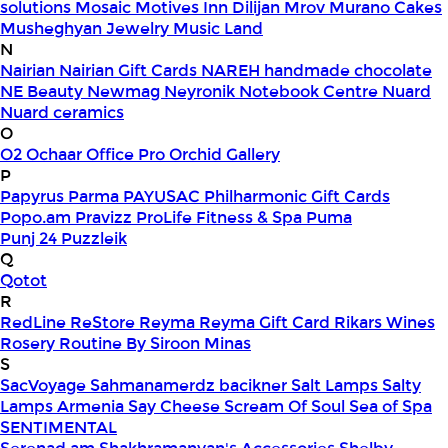
solutions
Mosaic
Motives Inn Dilijan
Mrov
Murano Cakes
Musheghyan Jewelry
Music Land
N
Nairian
Nairian Gift Cards
NAREH handmade chocolate
NE Beauty
Newmag
Neyronik
Notebook Centre
Nuard
Nuard ceramics
O
O2
Ochaar
Office Pro
Orchid Gallery
P
Papyrus
Parma
PAYUSAC
Philharmonic Gift Cards
Popo.am
Pravizz
ProLife Fitness & Spa
Puma
Punj 24
Puzzleik
Q
Qotot
R
RedLine
ReStore
Reyma
Reyma Gift Card
Rikars Wines
Rosery
Routine By Siroon Minas
S
SacVoyage
Sahmanamerdz bacikner
Salt Lamps
Salty
Lamps Armenia
Say Cheese
Scream Of Soul
Sea of Spa
SENTIMENTAL