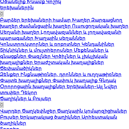
Օծանելիք
Խնամք
Կոշիկ
Երեխաներին
Բարձեր երեխաների համար
Խաղեր
Զարգացնող
խաղեր
Ժամանցային խաղեր
Ուսուցողական խաղեր
Սեղանի խաղեր
Լողավազաններ և լողավազանի
պարագաներ
Խաղային սեղաններ
Կոնստրուկտորներ և ռոբոտներ
Կենդանիներ
Տիկնիկներ և մուլտհերոսներ
Մեքենաներ և
գնացքներ
Փազլներ
Կրծիչներ և չխկչխկան
խաղալիքներ
Երաժշտական խաղալիքներ
Ծեփամածիկներ
Զենքեր
Ինքնաթիռներ, դրոններ և ուղղաթիռներ
Փայտե խաղալիքներ
Փափուկ խաղալիք
Գնդակ
Օրորոցային խաղալիքներ
Երեխաներ-Այլ
Նվեր
տուփեր
Դեկոր
Ծաղիկներ և Բույսեր
Վարդեր
Ծաղկեփնջեր
Ծաղկային կոմպոզիցիաներ
Բույսեր
Երկարակյաց ծաղիկներ
Արհեստական
ծաղիկներ