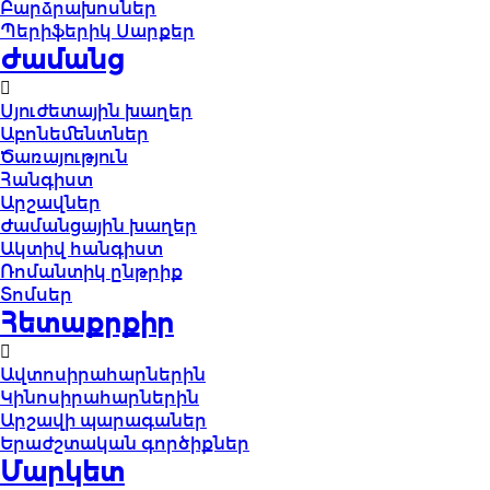
Բարձրախոսներ
Պերիֆերիկ Սարքեր
Ժամանց
Սյուժետային խաղեր
Աբոնեմենտներ
Ծառայություն
Հանգիստ
Արշավներ
Ժամանցային խաղեր
Ակտիվ հանգիստ
Ռոմանտիկ ընթրիք
Տոմսեր
Հետաքրքիր
Ավտոսիրահարներին
Կինոսիրահարներին
Արշավի պարագաներ
Երաժշտական գործիքներ
Մարկետ