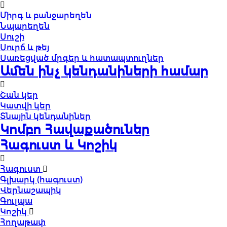
Միրգ և բանջարեղեն
Նպարեղեն
Սուշի
Սուրճ և թեյ
Սառեցված մրգեր և հատապտուղներ
Ամեն ինչ կենդանիների համար
Շան կեր
Կատվի կեր
Տնային կենդանիներ
Կոմբո Հավաքածուներ
Հագուստ և Կոշիկ
Հագուստ
Գլխարկ (հագուստ)
Վերնաշապիկ
Գուլպա
Կոշիկ
Հողաթափ