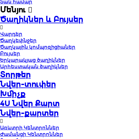
Տան համար
Մենյու
Ծաղիկներ և Բույսեր
Վարդեր
Ծաղկեփնջեր
Ծաղկային կոմպոզիցիաներ
Բույսեր
Երկարակյաց ծաղիկներ
Արհեստական ծաղիկներ
Տորթեր
Նվեր-տուփեր
Խմիչք
4U Նվեր Քարտ
Նվեր-քարտեր
Առևտրի Կենտրոններ
Ժամանցի Կենտրոններ