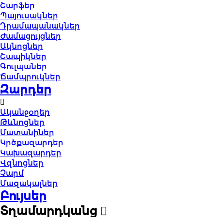
Շարֆեր
Պայուսակներ
Դրամապանակներ
Ժամացույցներ
Ակնոցներ
Շապիկներ
Գուլպաներ
Ճամպրուկներ
Զարդեր
Ականջօղեր
Թևնոցներ
Մատանիներ
Կրծքազարդեր
Կախազարդեր
Վզնոցներ
Չարմ
Մազակալներ
Բույսեր
Տղամարդկանց