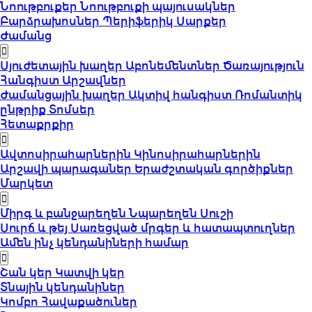
Նոութբուքեր
Նոութբուքի պայուսակներ
Բարձրախոսներ
Պերիֆերիկ Սարքեր
Ժամանց
Սյուժետային խաղեր
Աբոնեմենտներ
Ծառայություն
Հանգիստ
Արշավներ
Ժամանցային խաղեր
Ակտիվ հանգիստ
Ռոմանտիկ
ընթրիք
Տոմսեր
Հետաքրքիր
Ավտոսիրահարներին
Կինոսիրահարներին
Արշավի պարագաներ
Երաժշտական գործիքներ
Մարկետ
Միրգ և բանջարեղեն
Նպարեղեն
Սուշի
Սուրճ և թեյ
Սառեցված մրգեր և հատապտուղներ
Ամեն ինչ կենդանիների համար
Շան կեր
Կատվի կեր
Տնային կենդանիներ
Կոմբո Հավաքածուներ