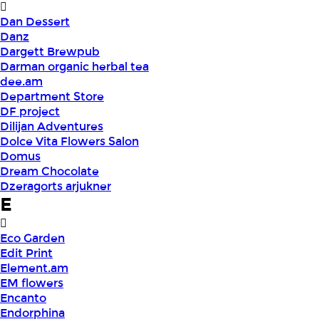
Dan Dessert
Danz
Dargett Brewpub
Darman organic herbal tea
dee.am
Department Store
DF project
Dilijan Adventures
Dolce Vita Flowers Salon
Domus
Dream Chocolate
Dzeragorts arjukner
E
Eco Garden
Edit Print
Element.am
EM flowers
Encanto
Endorphina