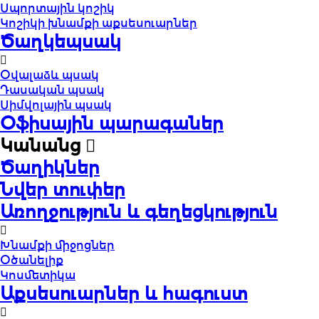
Սպորտային կոշիկ
Կոշիկի խնամքի աքսեսուարներ
Ծաղկեպսակ
Օվալաձև պսակ
Դասական պսակ
Սիմվոլային պսակ
Օֆիսային պարագաներ
Կանանց
Ծաղիկներ
Նվեր տուփեր
Առողջություն և գեղեցկություն
Խնամքի միջոցներ
Օծանելիք
Կոսմետիկա
Աքսեսուարներ և հագուստ