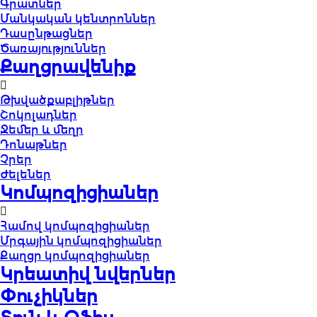
Գրատներ
Մանկական կենտրոններ
Դասընթացներ
Ծառայություններ
Քաղցրավենիք
Թխվածքաբլիթներ
Շոկոլադներ
Ջեմեր և մեղր
Դոնաթներ
Չրեր
Ժելեներ
Կոմպոզիցիաներ
Համով կոմպոզիցիաներ
Մրգային կոմպոզիցիաներ
Քաղցր կոմպոզիցիաներ
Կրեատիվ նվերներ
Փուչիկներ