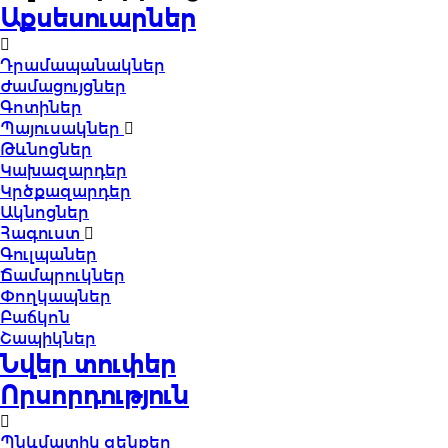
Աքսեսուարներ
Դրամապանակներ
Ժամացույցներ
Գոտիներ
Պայուսակներ
Թևնոցներ
Կախազարդեր
Կրծքազարդեր
Ակնոցներ
Հագուստ
Գուլպաներ
Ճամպրուկներ
Փողկապներ
Բաճկոն
Շապիկներ
Նվեր տուփեր
Որսորդություն
Պնևմատիկ զենքեր