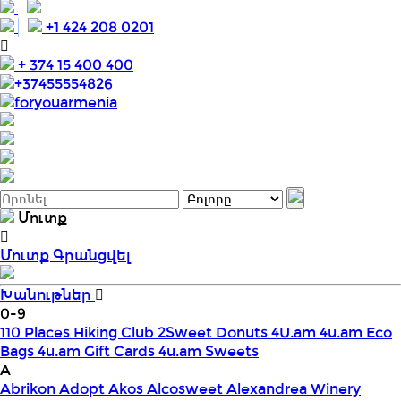
+1 424 208 0201
+ 374 15 400 400
+37455554826
foryouarmenia
Մուտք
Մուտք
Գրանցվել
Խանութներ
0-9
110 Places Hiking Club
2Sweet Donuts
4U.am
4u.am Eco
Bags
4u.am Gift Cards
4u.am Sweets
A
Abrikon
Adopt
Akos
Alcosweet
Alexandrea Winery