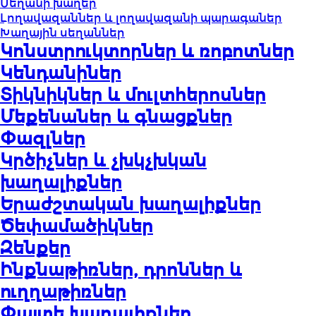
Սեղանի խաղեր
Լողավազաններ և լողավազանի պարագաներ
Խաղային սեղաններ
Կոնստրուկտորներ և ռոբոտներ
Կենդանիներ
Տիկնիկներ և մուլտհերոսներ
Մեքենաներ և գնացքներ
Փազլներ
Կրծիչներ և չխկչխկան
խաղալիքներ
Երաժշտական խաղալիքներ
Ծեփամածիկներ
Զենքեր
Ինքնաթիռներ, դրոններ և
ուղղաթիռներ
Փայտե խաղալիքներ