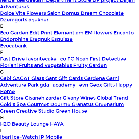
herbal tea
dee.am
Department Store
DF project
Dilijan
Adventures
Dolce Vita Flowers Salon
Domus
Dream Chocolate
Dzeragorts arjukner
E
Eco Garden
Edit Print
Element.am
EM flowers
Encanto
Endorphina
Ereqnuk
Esquisse
Evocabank
F
Fast Drive
favoritecake_co
FC Noah
First Detective
Floriani
Fruits and vegetables
Fruity Garden
G
Gabi
GAGAT Glass
Gant Gift Cards
Gardena
Garni
Adventure Park
gda_academy_evn
Geox
Gifts Happy
Home
Gift Store
Gisaneh zarder
Givany Wines
Global Trend
Gold's Spa
Gourmet Dourme
Granatus
Greenarium
Green Creative Studio
Green House
H
H2O Beauty Lounge
HAYA
I
Ibari
Ice-Watch
IP Mobile