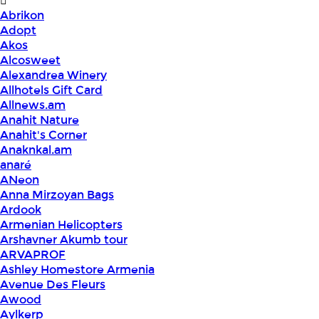
Abrikon
Adopt
Akos
Alcosweet
Alexandrea Winery
Allhotels Gift Card
Allnews.am
Anahit Nature
Anahit's Corner
Anaknkal.am
anaré
ANeon
Anna Mirzoyan Bags
Ardook
Armenian Helicopters
Arshavner Akumb tour
ARVAPROF
Ashley Homestore Armenia
Avenue Des Fleurs
Awood
Aylkerp