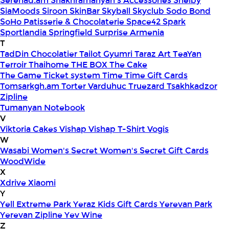
Serenad.am
Shakhramanyan's Accessories
Shelby
SiaMoods
Siroon SkinBar
Skyball
Skyclub
Sodo Bond
SoHo Patisserie & Chocolaterie
Space42
Spark
Sportlandia
Springfield
Surprise Armenia
T
TadDin Chocolatier
Tailot Gyumri
Taraz Art
TeaYan
Terroir
Thaihome
THE BOX
The Cake
The Game
Ticket system
Time
Time Gift Cards
Tomsarkgh.am
Torter Varduhuc
Truezard
Tsakhkadzor
Zipline
Tumanyan Notebook
V
Viktoria Cakes
Vishap
Vishap T-Shirt
Vogis
W
Wasabi
Women's Secret
Women's Secret Gift Cards
WoodWide
X
Xdrive
Xiaomi
Y
Yell Extreme Park
Yeraz Kids Gift Cards
Yerevan Park
Yerevan Zipline
Yev Wine
Z