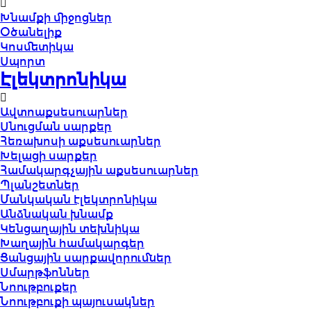
Խնամքի միջոցներ
Օծանելիք
Կոսմետիկա
Սպորտ
Էլեկտրոնիկա
Ավտոաքսեսուարներ
Սնուցման սարքեր
Հեռախոսի աքսեսուարներ
Խելացի սարքեր
Համակարգչային աքսեսուարներ
Պլանշետներ
Մանկական էլեկտրոնիկա
Անձնական խնամք
Կենցաղային տեխնիկա
Խաղային համակարգեր
Ցանցային սարքավորումներ
Սմարթֆոններ
Նոութբուքեր
Նոութբուքի պայուսակներ