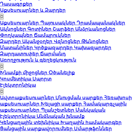
Դասագրքեր
Աքսեսուարներ և Զարդեր
Աքսեսուարներ
Պայուսակներ
Դրամապանակներ
Ակնոցներ
Գոտիներ
Շարֆեր
Անձրևանոցներ
Փողկապներ
Ճամպրուկներ
Զարդեր
Ականջօղեր
Վզնոցներ
Թևնոցներ
Մատանիներ
Կրծքազարդեր
Կախազարդեր
Զարդատուփեր
Ճարմանդ
Առողջություն և գեղեցկություն
Խնամքի միջոցներ
Օծանելիք
Կոսմետիկա
Սպորտ
Էլեկտրոնիկա
Ավտոաքսեսուարներ
Սնուցման սարքեր
Հեռախոսի
աքսեսուարներ
Խելացի սարքեր
Համակարգչային
աքսեսուարներ
Պլանշետներ
Մանկական
էլեկտրոնիկա
Անձնական խնամք
Կենցաղային տեխնիկա
Խաղային համակարգեր
Ցանցային սարքավորումներ
Սմարթֆոններ