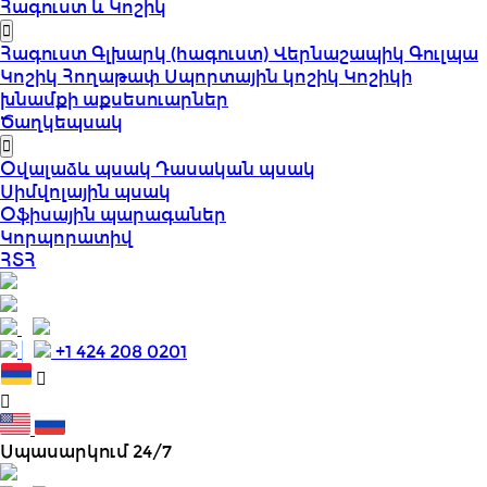
Հագուստ և Կոշիկ
Հագուստ
Գլխարկ (հագուստ)
Վերնաշապիկ
Գուլպա
Կոշիկ
Հողաթափ
Սպորտային կոշիկ
Կոշիկի
խնամքի աքսեսուարներ
Ծաղկեպսակ
Օվալաձև պսակ
Դասական պսակ
Սիմվոլային պսակ
Օֆիսային պարագաներ
Կորպորատիվ
ՀՏՀ
+1 424 208 0201
Սպասարկում 24/7