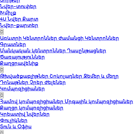
Տորթեր
Նվեր-տուփեր
Խմիչք
4U Նվեր Քարտ
Նվեր-քարտեր
Առևտրի Կենտրոններ
Ժամանցի Կենտրոններ
Գրատներ
Մանկական կենտրոններ
Դասընթացներ
Ծառայություններ
Քաղցրավենիք
Թխվածքաբլիթներ
Շոկոլադներ
Ջեմեր և մեղր
Դոնաթներ
Չրեր
Ժելեներ
Կոմպոզիցիաներ
Համով կոմպոզիցիաներ
Մրգային կոմպոզիցիաներ
Քաղցր կոմպոզիցիաներ
Կրեատիվ նվերներ
Փուչիկներ
Տուն և Օֆիս