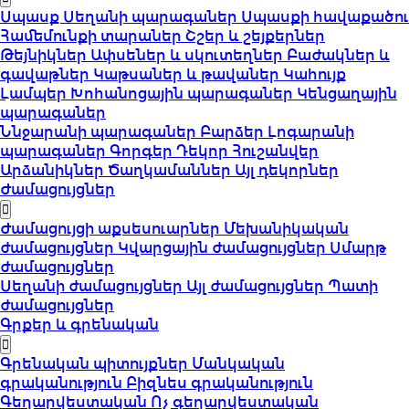
Սպասք
Սեղանի պարագաներ
Սպասքի հավաքածու
Համեմունքի տարաներ
Շշեր և շեյքերներ
Թեյնիկներ
Ափսեներ և սկուտեղներ
Բաժակներ և
գավաթներ
Կաթսաներ և թավաներ
Կահույք
Լամպեր
Խոհանոցային պարագաներ
Կենցաղային
պարագաներ
Ննջարանի պարագաներ
Բարձեր
Լոգարանի
պարագաներ
Գորգեր
Դեկոր
Հուշանվեր
Արձանիկներ
Ծաղկամաններ
Այլ դեկորներ
Ժամացույցներ
Ժամացույցի աքսեսուարներ
Մեխանիկական
ժամացույցներ
Կվարցային ժամացույցներ
Սմարթ
ժամացույցներ
Սեղանի ժամացույցներ
Այլ ժամացույցներ
Պատի
ժամացույցներ
Գրքեր և գրենական
Գրենական պիտույքներ
Մանկական
գրականություն
Բիզնես գրականություն
Գեղարվեստական
Ոչ գեղարվեստական