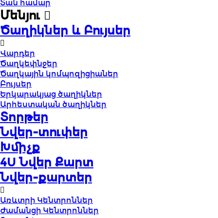
Տան համար
Մենյու
Ծաղիկներ և Բույսեր
Վարդեր
Ծաղկեփնջեր
Ծաղկային կոմպոզիցիաներ
Բույսեր
Երկարակյաց ծաղիկներ
Արհեստական ծաղիկներ
Տորթեր
Նվեր-տուփեր
Խմիչք
4U Նվեր Քարտ
Նվեր-քարտեր
Առևտրի Կենտրոններ
Ժամանցի Կենտրոններ