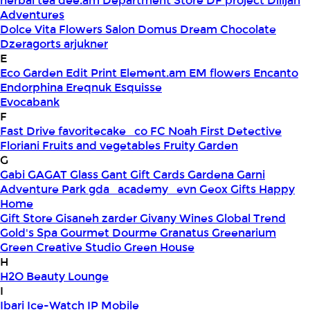
herbal tea
dee.am
Department Store
DF project
Dilijan
Adventures
Dolce Vita Flowers Salon
Domus
Dream Chocolate
Dzeragorts arjukner
E
Eco Garden
Edit Print
Element.am
EM flowers
Encanto
Endorphina
Ereqnuk
Esquisse
Evocabank
F
Fast Drive
favoritecake_co
FC Noah
First Detective
Floriani
Fruits and vegetables
Fruity Garden
G
Gabi
GAGAT Glass
Gant Gift Cards
Gardena
Garni
Adventure Park
gda_academy_evn
Geox
Gifts Happy
Home
Gift Store
Gisaneh zarder
Givany Wines
Global Trend
Gold's Spa
Gourmet Dourme
Granatus
Greenarium
Green Creative Studio
Green House
H
H2O Beauty Lounge
I
Ibari
Ice-Watch
IP Mobile