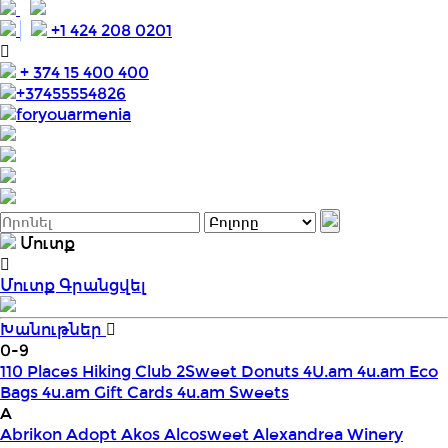
+1 424 208 0201
+ 374 15 400 400
+37455554826
foryouarmenia
Մուտք
Մուտք
Գրանցվել
Խանութներ
0-9
110 Places Hiking Club
2Sweet Donuts
4U.am
4u.am Eco
Bags
4u.am Gift Cards
4u.am Sweets
A
Abrikon
Adopt
Akos
Alcosweet
Alexandrea Winery