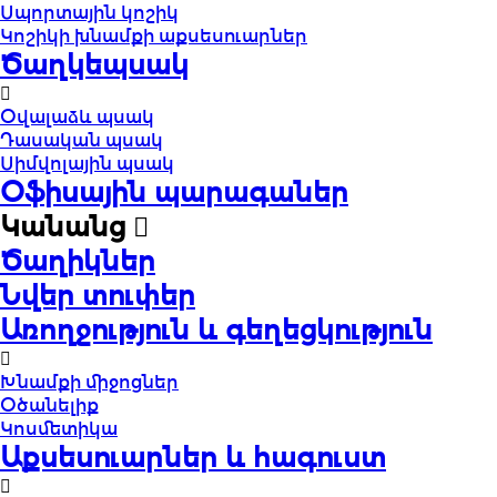
Սպորտային կոշիկ
Կոշիկի խնամքի աքսեսուարներ
Ծաղկեպսակ
Օվալաձև պսակ
Դասական պսակ
Սիմվոլային պսակ
Օֆիսային պարագաներ
Կանանց
Ծաղիկներ
Նվեր տուփեր
Առողջություն և գեղեցկություն
Խնամքի միջոցներ
Օծանելիք
Կոսմետիկա
Աքսեսուարներ և հագուստ