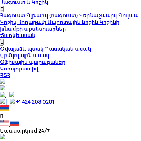
Հագուստ և Կոշիկ
Հագուստ
Գլխարկ (հագուստ)
Վերնաշապիկ
Գուլպա
Կոշիկ
Հողաթափ
Սպորտային կոշիկ
Կոշիկի
խնամքի աքսեսուարներ
Ծաղկեպսակ
Օվալաձև պսակ
Դասական պսակ
Սիմվոլային պսակ
Օֆիսային պարագաներ
Կորպորատիվ
ՀՏՀ
+1 424 208 0201
Սպասարկում 24/7