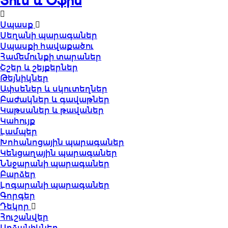
Տուն և Օֆիս
Սպասք
Սեղանի պարագաներ
Սպասքի հավաքածու
Համեմունքի տարաներ
Շշեր և շեյքերներ
Թեյնիկներ
Ափսեներ և սկուտեղներ
Բաժակներ և գավաթներ
Կաթսաներ և թավաներ
Կահույք
Լամպեր
Խոհանոցային պարագաներ
Կենցաղային պարագաներ
Ննջարանի պարագաներ
Բարձեր
Լոգարանի պարագաներ
Գորգեր
Դեկոր
Հուշանվեր
Արձանիկներ