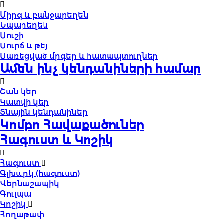
Միրգ և բանջարեղեն
Նպարեղեն
Սուշի
Սուրճ և թեյ
Սառեցված մրգեր և հատապտուղներ
Ամեն ինչ կենդանիների համար
Շան կեր
Կատվի կեր
Տնային կենդանիներ
Կոմբո Հավաքածուներ
Հագուստ և Կոշիկ
Հագուստ
Գլխարկ (հագուստ)
Վերնաշապիկ
Գուլպա
Կոշիկ
Հողաթափ