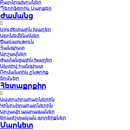
Բարձրախոսներ
Պերիֆերիկ Սարքեր
Ժամանց
Սյուժետային խաղեր
Աբոնեմենտներ
Ծառայություն
Հանգիստ
Արշավներ
Ժամանցային խաղեր
Ակտիվ հանգիստ
Ռոմանտիկ ընթրիք
Տոմսեր
Հետաքրքիր
Ավտոսիրահարներին
Կինոսիրահարներին
Արշավի պարագաներ
Երաժշտական գործիքներ
Մարկետ