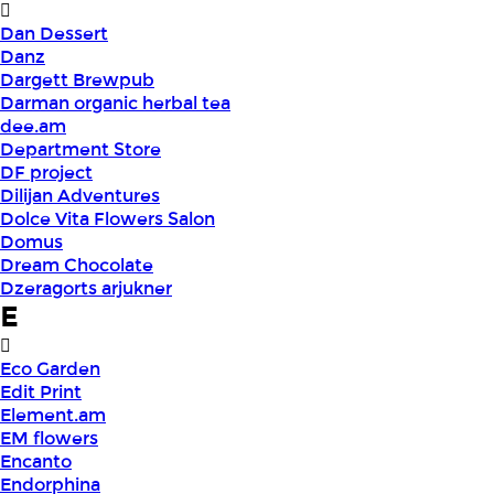
Dan Dessert
Danz
Dargett Brewpub
Darman organic herbal tea
dee.am
Department Store
DF project
Dilijan Adventures
Dolce Vita Flowers Salon
Domus
Dream Chocolate
Dzeragorts arjukner
E
Eco Garden
Edit Print
Element.am
EM flowers
Encanto
Endorphina