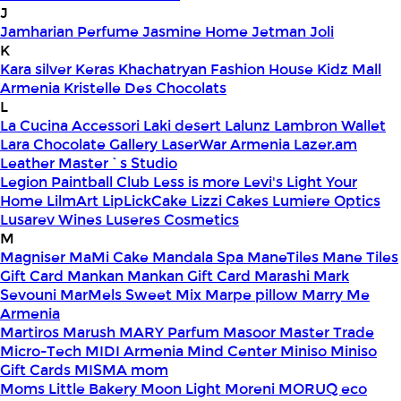
J
Jamharian Perfume
Jasmine Home
Jetman
Joli
K
Kara silver
Keras
Khachatryan Fashion House
Kidz Mall
Armenia
Kristelle Des Chocolats
L
La Cucina Accessori
Laki desert
Lalunz
Lambron Wallet
Lara Chocolate Gallery
LaserWar Armenia
Lazer.am
Leather Master`s Studio
Legion Paintball Club
Less is more
Levi's
Light Your
Home
LilmArt
LipLickCake
Lizzi Cakes
Lumiere Optics
Lusarev Wines
Luseres Cosmetics
M
Magniser
MaMi Cake
Mandala Spa
ManeTiles
Mane Tiles
Gift Card
Mankan
Mankan Gift Card
Marashi
Mark
Sevouni
MarMels Sweet Mix
Marpe pillow
Marry Me
Armenia
Martiros
Marush
MARY Parfum
Masoor
Master Trade
Micro-Tech
MIDI Armenia
Mind Center
Miniso
Miniso
Gift Cards
MISMA
mom
Moms Little Bakery
Moon Light
Moreni
MORUQ eco