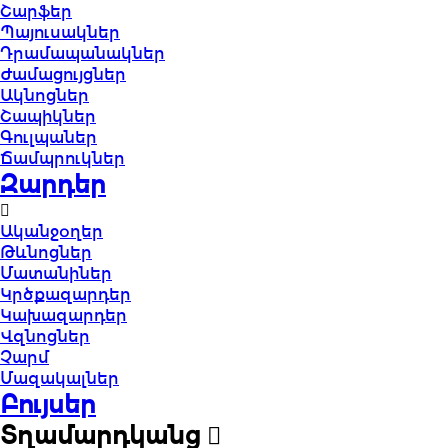
Շարֆեր
Պայուսակներ
Դրամապանակներ
Ժամացույցներ
Ակնոցներ
Շապիկներ
Գուլպաներ
Ճամպրուկներ
Զարդեր
Ականջօղեր
Թևնոցներ
Մատանիներ
Կրծքազարդեր
Կախազարդեր
Վզնոցներ
Չարմ
Մազակալներ
Բույսեր
Տղամարդկանց