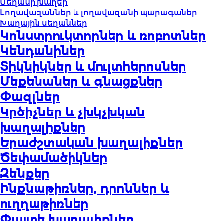
Սեղանի խաղեր
Լողավազաններ և լողավազանի պարագաներ
Խաղային սեղաններ
Կոնստրուկտորներ և ռոբոտներ
Կենդանիներ
Տիկնիկներ և մուլտհերոսներ
Մեքենաներ և գնացքներ
Փազլներ
Կրծիչներ և չխկչխկան
խաղալիքներ
Երաժշտական խաղալիքներ
Ծեփամածիկներ
Զենքեր
Ինքնաթիռներ, դրոններ և
ուղղաթիռներ
Փայտե խաղալիքներ