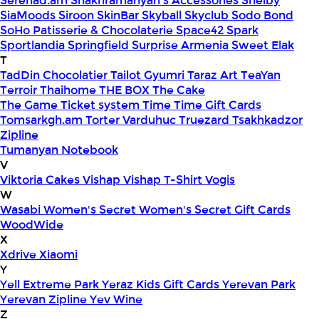
Serenad.am
Shakhramanyan's Accessories
Shelby
SiaMoods
Siroon SkinBar
Skyball
Skyclub
Sodo Bond
SoHo Patisserie & Chocolaterie
Space42
Spark
Sportlandia
Springfield
Surprise Armenia
Sweet Elak
T
TadDin Chocolatier
Tailot Gyumri
Taraz Art
TeaYan
Terroir
Thaihome
THE BOX
The Cake
The Game
Ticket system
Time
Time Gift Cards
Tomsarkgh.am
Torter Varduhuc
Truezard
Tsakhkadzor
Zipline
Tumanyan Notebook
V
Viktoria Cakes
Vishap
Vishap T-Shirt
Vogis
W
Wasabi
Women's Secret
Women's Secret Gift Cards
WoodWide
X
Xdrive
Xiaomi
Y
Yell Extreme Park
Yeraz Kids Gift Cards
Yerevan Park
Yerevan Zipline
Yev Wine
Z