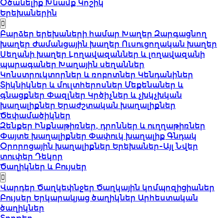
Օծանելիք
Խնամք
Կոշիկ
Երեխաներին
Բարձեր երեխաների համար
Խաղեր
Զարգացնող
խաղեր
Ժամանցային խաղեր
Ուսուցողական խաղեր
Սեղանի խաղեր
Լողավազաններ և լողավազանի
պարագաներ
Խաղային սեղաններ
Կոնստրուկտորներ և ռոբոտներ
Կենդանիներ
Տիկնիկներ և մուլտհերոսներ
Մեքենաներ և
գնացքներ
Փազլներ
Կրծիչներ և չխկչխկան
խաղալիքներ
Երաժշտական խաղալիքներ
Ծեփամածիկներ
Զենքեր
Ինքնաթիռներ, դրոններ և ուղղաթիռներ
Փայտե խաղալիքներ
Փափուկ խաղալիք
Գնդակ
Օրորոցային խաղալիքներ
Երեխաներ-Այլ
Նվեր
տուփեր
Դեկոր
Ծաղիկներ և Բույսեր
Վարդեր
Ծաղկեփնջեր
Ծաղկային կոմպոզիցիաներ
Բույսեր
Երկարակյաց ծաղիկներ
Արհեստական
ծաղիկներ