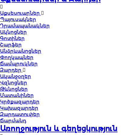
Աքսեսուարներ
Պայուսակներ
Դրամապանակներ
Ակնոցներ
Գոտիներ
Շարֆեր
Անձրևանոցներ
Փողկապներ
Ճամպրուկներ
Զարդեր
Ականջօղեր
Վզնոցներ
Թևնոցներ
Մատանիներ
Կրծքազարդեր
Կախազարդեր
Զարդատուփեր
Ճարմանդ
Առողջություն և գեղեցկություն