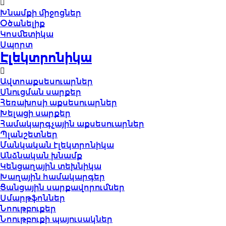
Խնամքի միջոցներ
Օծանելիք
Կոսմետիկա
Սպորտ
Էլեկտրոնիկա
Ավտոաքսեսուարներ
Սնուցման սարքեր
Հեռախոսի աքսեսուարներ
Խելացի սարքեր
Համակարգչային աքսեսուարներ
Պլանշետներ
Մանկական էլեկտրոնիկա
Անձնական խնամք
Կենցաղային տեխնիկա
Խաղային համակարգեր
Ցանցային սարքավորումներ
Սմարթֆոններ
Նոութբուքեր
Նոութբուքի պայուսակներ