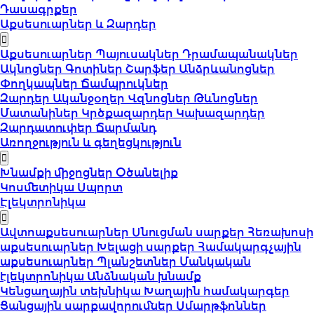
Դասագրքեր
Աքսեսուարներ և Զարդեր
Աքսեսուարներ
Պայուսակներ
Դրամապանակներ
Ակնոցներ
Գոտիներ
Շարֆեր
Անձրևանոցներ
Փողկապներ
Ճամպրուկներ
Զարդեր
Ականջօղեր
Վզնոցներ
Թևնոցներ
Մատանիներ
Կրծքազարդեր
Կախազարդեր
Զարդատուփեր
Ճարմանդ
Առողջություն և գեղեցկություն
Խնամքի միջոցներ
Օծանելիք
Կոսմետիկա
Սպորտ
Էլեկտրոնիկա
Ավտոաքսեսուարներ
Սնուցման սարքեր
Հեռախոսի
աքսեսուարներ
Խելացի սարքեր
Համակարգչային
աքսեսուարներ
Պլանշետներ
Մանկական
էլեկտրոնիկա
Անձնական խնամք
Կենցաղային տեխնիկա
Խաղային համակարգեր
Ցանցային սարքավորումներ
Սմարթֆոններ