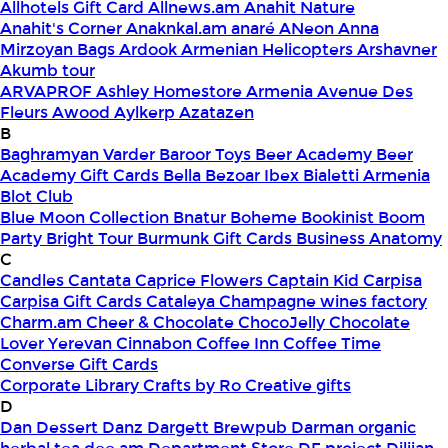
Allhotels Gift Card
Allnews.am
Anahit Nature
Anahit's Corner
Anaknkal.am
anaré
ANeon
Anna
Mirzoyan Bags
Ardook
Armenian Helicopters
Arshavner
Akumb tour
ARVAPROF
Ashley Homestore Armenia
Avenue Des
Fleurs
Awood
Aylkerp
Azatazen
B
Baghramyan Varder
Baroor Toys
Beer Academy
Beer
Academy Gift Cards
Bella
Bezoar Ibex
Bialetti Armenia
Blot Club
Blue Moon Collection
Bnatur
Boheme
Bookinist
Boom
Party
Bright Tour
Burmunk Gift Cards
Business Anatomy
C
Candles
Cantata
Caprice Flowers
Captain Kid
Carpisa
Carpisa Gift Cards
Cataleya
Champagne wines factory
Charm.am
Cheer & Chocolate
ChocoJelly
Chocolate
Lover Yerevan
Cinnabon
Coffee Inn
Coffee Time
Converse Gift Cards
Corporate Library
Crafts by Ro
Creative gifts
D
Dan Dessert
Danz
Dargett Brewpub
Darman organic