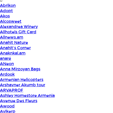
Abrikon
Adopt
Akos
Alcosweet
Alexandrea Winery
Allhotels Gift Card
Allnews.am
Anahit Nature
Anahit's Corner
Anaknkal.am
anaré
ANeon
Anna Mirzoyan Bags
Ardook
Armenian Helicopters
Arshavner Akumb tour
ARVAPROF
Ashley Homestore Armenia
Avenue Des Fleurs
Awood
Aylkerp