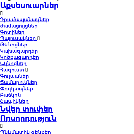
Աքսեսուարներ
Դրամապանակներ
Ժամացույցներ
Գոտիներ
Պայուսակներ
Թևնոցներ
Կախազարդեր
Կրծքազարդեր
Ակնոցներ
Հագուստ
Գուլպաներ
Ճամպրուկներ
Փողկապներ
Բաճկոն
Շապիկներ
Նվեր տուփեր
Որսորդություն
Պնևմատիկ զենքեր