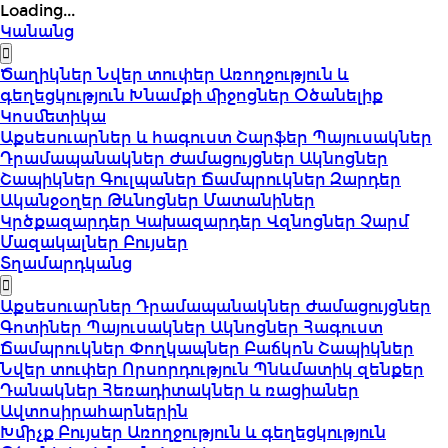
Loading...
Կանանց
Ծաղիկներ
Նվեր տուփեր
Առողջություն և
գեղեցկություն
Խնամքի միջոցներ
Օծանելիք
Կոսմետիկա
Աքսեսուարներ և հագուստ
Շարֆեր
Պայուսակներ
Դրամապանակներ
Ժամացույցներ
Ակնոցներ
Շապիկներ
Գուլպաներ
Ճամպրուկներ
Զարդեր
Ականջօղեր
Թևնոցներ
Մատանիներ
Կրծքազարդեր
Կախազարդեր
Վզնոցներ
Չարմ
Մազակալներ
Բույսեր
Տղամարդկանց
Աքսեսուարներ
Դրամապանակներ
Ժամացույցներ
Գոտիներ
Պայուսակներ
Ակնոցներ
Հագուստ
Ճամպրուկներ
Փողկապներ
Բաճկոն
Շապիկներ
Նվեր տուփեր
Որսորդություն
Պնևմատիկ զենքեր
Դանակներ
Հեռադիտակներ և ռացիաներ
Ավտոսիրահարներին
Խմիչք
Բույսեր
Առողջություն և գեղեցկություն