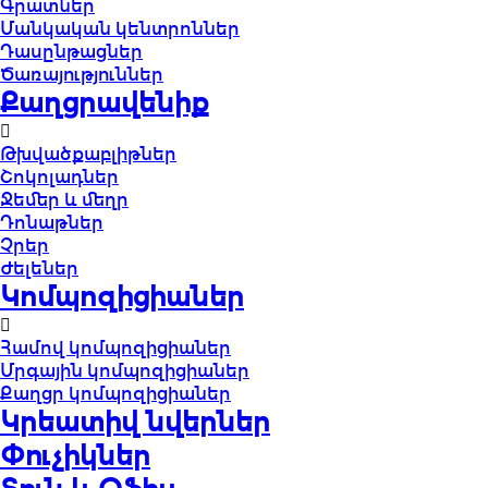
Գրատներ
Մանկական կենտրոններ
Դասընթացներ
Ծառայություններ
Քաղցրավենիք
Թխվածքաբլիթներ
Շոկոլադներ
Ջեմեր և մեղր
Դոնաթներ
Չրեր
Ժելեներ
Կոմպոզիցիաներ
Համով կոմպոզիցիաներ
Մրգային կոմպոզիցիաներ
Քաղցր կոմպոզիցիաներ
Կրեատիվ նվերներ
Փուչիկներ