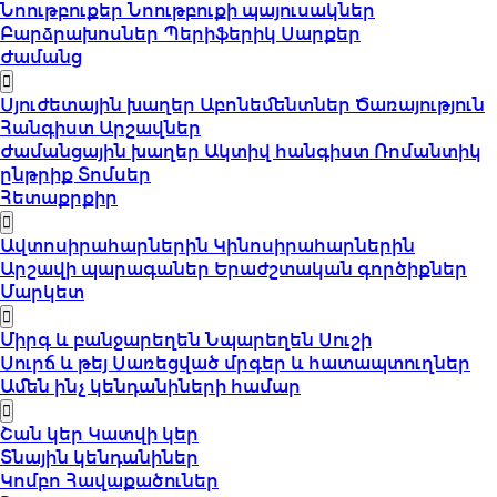
Նոութբուքեր
Նոութբուքի պայուսակներ
Բարձրախոսներ
Պերիֆերիկ Սարքեր
Ժամանց
Սյուժետային խաղեր
Աբոնեմենտներ
Ծառայություն
Հանգիստ
Արշավներ
Ժամանցային խաղեր
Ակտիվ հանգիստ
Ռոմանտիկ
ընթրիք
Տոմսեր
Հետաքրքիր
Ավտոսիրահարներին
Կինոսիրահարներին
Արշավի պարագաներ
Երաժշտական գործիքներ
Մարկետ
Միրգ և բանջարեղեն
Նպարեղեն
Սուշի
Սուրճ և թեյ
Սառեցված մրգեր և հատապտուղներ
Ամեն ինչ կենդանիների համար
Շան կեր
Կատվի կեր
Տնային կենդանիներ
Կոմբո Հավաքածուներ