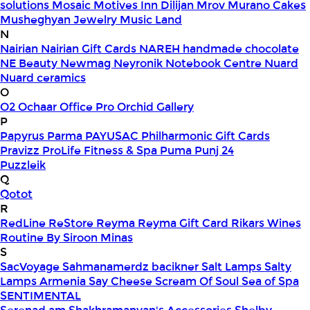
solutions
Mosaic
Motives Inn Dilijan
Mrov
Murano Cakes
Musheghyan Jewelry
Music Land
N
Nairian
Nairian Gift Cards
NAREH handmade chocolate
NE Beauty
Newmag
Neyronik
Notebook Centre
Nuard
Nuard ceramics
O
O2
Ochaar
Office Pro
Orchid Gallery
P
Papyrus
Parma
PAYUSAC
Philharmonic Gift Cards
Pravizz
ProLife Fitness & Spa
Puma
Punj 24
Puzzleik
Q
Qotot
R
RedLine
ReStore
Reyma
Reyma Gift Card
Rikars Wines
Routine By Siroon Minas
S
SacVoyage
Sahmanamerdz bacikner
Salt Lamps
Salty
Lamps Armenia
Say Cheese
Scream Of Soul
Sea of Spa
SENTIMENTAL