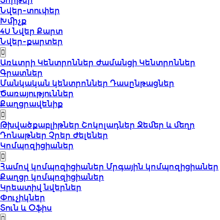
Տորթեր
Նվեր-տուփեր
Խմիչք
4U Նվեր Քարտ
Նվեր-քարտեր
Առևտրի Կենտրոններ
Ժամանցի Կենտրոններ
Գրատներ
Մանկական կենտրոններ
Դասընթացներ
Ծառայություններ
Քաղցրավենիք
Թխվածքաբլիթներ
Շոկոլադներ
Ջեմեր և մեղր
Դոնաթներ
Չրեր
Ժելեներ
Կոմպոզիցիաներ
Համով կոմպոզիցիաներ
Մրգային կոմպոզիցիաներ
Քաղցր կոմպոզիցիաներ
Կրեատիվ նվերներ
Փուչիկներ
Տուն և Օֆիս