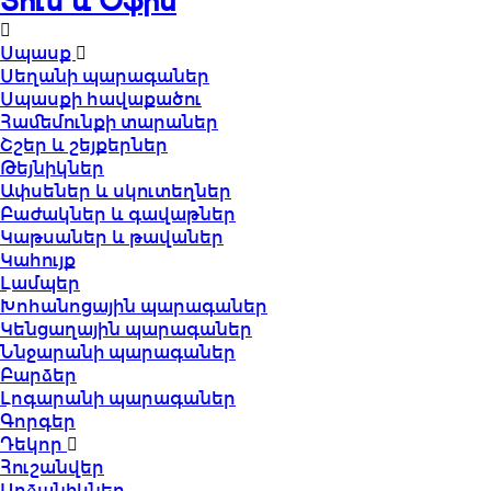
Տուն և Օֆիս
Սպասք
Սեղանի պարագաներ
Սպասքի հավաքածու
Համեմունքի տարաներ
Շշեր և շեյքերներ
Թեյնիկներ
Ափսեներ և սկուտեղներ
Բաժակներ և գավաթներ
Կաթսաներ և թավաներ
Կահույք
Լամպեր
Խոհանոցային պարագաներ
Կենցաղային պարագաներ
Ննջարանի պարագաներ
Բարձեր
Լոգարանի պարագաներ
Գորգեր
Դեկոր
Հուշանվեր
Արձանիկներ