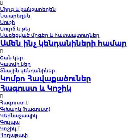
Միրգ և բանջարեղեն
Նպարեղեն
Սուշի
Սուրճ և թեյ
Սառեցված մրգեր և հատապտուղներ
Ամեն ինչ կենդանիների համար
Շան կեր
Կատվի կեր
Տնային կենդանիներ
Կոմբո Հավաքածուներ
Հագուստ և Կոշիկ
Հագուստ
Գլխարկ (հագուստ)
Վերնաշապիկ
Գուլպա
Կոշիկ
Հողաթափ