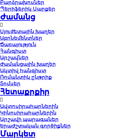
Բարձրախոսներ
Պերիֆերիկ Սարքեր
Ժամանց
Սյուժետային խաղեր
Աբոնեմենտներ
Ծառայություն
Հանգիստ
Արշավներ
Ժամանցային խաղեր
Ակտիվ հանգիստ
Ռոմանտիկ ընթրիք
Տոմսեր
Հետաքրքիր
Ավտոսիրահարներին
Կինոսիրահարներին
Արշավի պարագաներ
Երաժշտական գործիքներ
Մարկետ