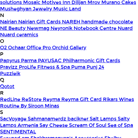
solutions
Mosaic
Motives Inn Dilijan
Mrov
Murano Cakes
Musheghyan Jewelry
Music Land
N
Nairian
Nairian Gift Cards
NAREH handmade chocolate
NE Beauty
Newmag
Neyronik
Notebook Centre
Nuard
Nuard ceramics
O
O2
Ochaar
Office Pro
Orchid Gallery
P
Papyrus
Parma
PAYUSAC
Philharmonic Gift Cards
Pravizz
ProLife Fitness & Spa
Puma
Punj 24
Puzzleik
Q
Qotot
R
RedLine
ReStore
Reyma
Reyma Gift Card
Rikars Wines
Routine By Siroon Minas
S
SacVoyage
Sahmanamerdz bacikner
Salt Lamps
Salty
Lamps Armenia
Say Cheese
Scream Of Soul
Sea of Spa
SENTIMENTAL