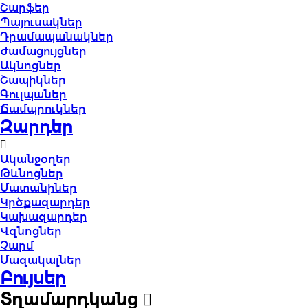
Շարֆեր
Պայուսակներ
Դրամապանակներ
Ժամացույցներ
Ակնոցներ
Շապիկներ
Գուլպաներ
Ճամպրուկներ
Զարդեր
Ականջօղեր
Թևնոցներ
Մատանիներ
Կրծքազարդեր
Կախազարդեր
Վզնոցներ
Չարմ
Մազակալներ
Բույսեր
Տղամարդկանց