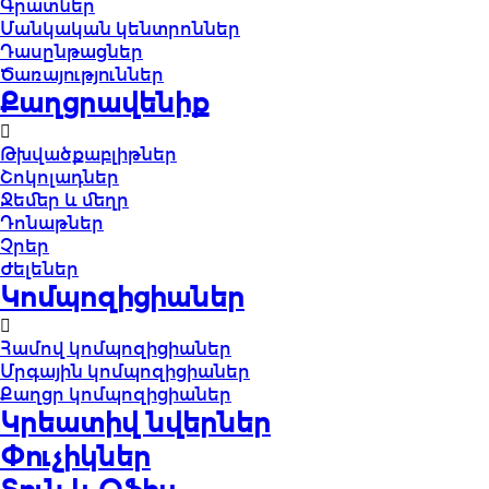
Գրատներ
Մանկական կենտրոններ
Դասընթացներ
Ծառայություններ
Քաղցրավենիք
Թխվածքաբլիթներ
Շոկոլադներ
Ջեմեր և մեղր
Դոնաթներ
Չրեր
Ժելեներ
Կոմպոզիցիաներ
Համով կոմպոզիցիաներ
Մրգային կոմպոզիցիաներ
Քաղցր կոմպոզիցիաներ
Կրեատիվ նվերներ
Փուչիկներ