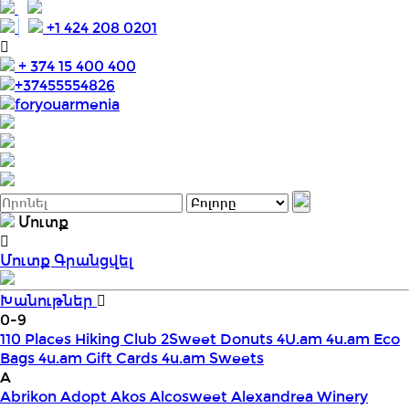
+1 424 208 0201
+ 374 15 400 400
+37455554826
foryouarmenia
Մուտք
Մուտք
Գրանցվել
Խանութներ
0-9
110 Places Hiking Club
2Sweet Donuts
4U.am
4u.am Eco
Bags
4u.am Gift Cards
4u.am Sweets
A
Abrikon
Adopt
Akos
Alcosweet
Alexandrea Winery