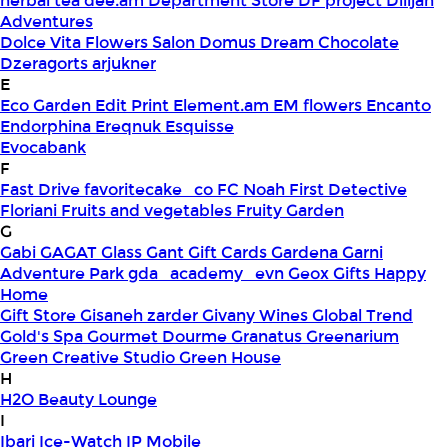
herbal tea
dee.am
Department Store
DF project
Dilijan
Adventures
Dolce Vita Flowers Salon
Domus
Dream Chocolate
Dzeragorts arjukner
E
Eco Garden
Edit Print
Element.am
EM flowers
Encanto
Endorphina
Ereqnuk
Esquisse
Evocabank
F
Fast Drive
favoritecake_co
FC Noah
First Detective
Floriani
Fruits and vegetables
Fruity Garden
G
Gabi
GAGAT Glass
Gant Gift Cards
Gardena
Garni
Adventure Park
gda_academy_evn
Geox
Gifts Happy
Home
Gift Store
Gisaneh zarder
Givany Wines
Global Trend
Gold's Spa
Gourmet Dourme
Granatus
Greenarium
Green Creative Studio
Green House
H
H2O Beauty Lounge
I
Ibari
Ice-Watch
IP Mobile