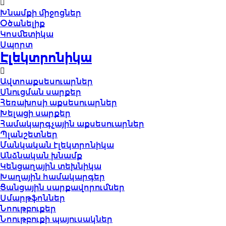
Խնամքի միջոցներ
Օծանելիք
Կոսմետիկա
Սպորտ
Էլեկտրոնիկա
Ավտոաքսեսուարներ
Սնուցման սարքեր
Հեռախոսի աքսեսուարներ
Խելացի սարքեր
Համակարգչային աքսեսուարներ
Պլանշետներ
Մանկական էլեկտրոնիկա
Անձնական խնամք
Կենցաղային տեխնիկա
Խաղային համակարգեր
Ցանցային սարքավորումներ
Սմարթֆոններ
Նոութբուքեր
Նոութբուքի պայուսակներ