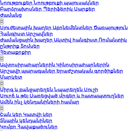
Նոութբուքեր
Նոութբուքի պայուսակներ
Բարձրախոսներ
Պերիֆերիկ Սարքեր
Ժամանց
Սյուժետային խաղեր
Աբոնեմենտներ
Ծառայություն
Հանգիստ
Արշավներ
Ժամանցային խաղեր
Ակտիվ հանգիստ
Ռոմանտիկ
ընթրիք
Տոմսեր
Հետաքրքիր
Ավտոսիրահարներին
Կինոսիրահարներին
Արշավի պարագաներ
Երաժշտական գործիքներ
Մարկետ
Միրգ և բանջարեղեն
Նպարեղեն
Սուշի
Սուրճ և թեյ
Սառեցված մրգեր և հատապտուղներ
Ամեն ինչ կենդանիների համար
Շան կեր
Կատվի կեր
Տնային կենդանիներ
Կոմբո Հավաքածուներ