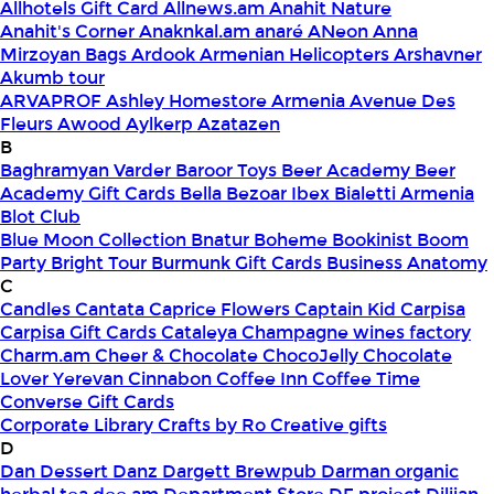
Allhotels Gift Card
Allnews.am
Anahit Nature
Anahit's Corner
Anaknkal.am
anaré
ANeon
Anna
Mirzoyan Bags
Ardook
Armenian Helicopters
Arshavner
Akumb tour
ARVAPROF
Ashley Homestore Armenia
Avenue Des
Fleurs
Awood
Aylkerp
Azatazen
B
Baghramyan Varder
Baroor Toys
Beer Academy
Beer
Academy Gift Cards
Bella
Bezoar Ibex
Bialetti Armenia
Blot Club
Blue Moon Collection
Bnatur
Boheme
Bookinist
Boom
Party
Bright Tour
Burmunk Gift Cards
Business Anatomy
C
Candles
Cantata
Caprice Flowers
Captain Kid
Carpisa
Carpisa Gift Cards
Cataleya
Champagne wines factory
Charm.am
Cheer & Chocolate
ChocoJelly
Chocolate
Lover Yerevan
Cinnabon
Coffee Inn
Coffee Time
Converse Gift Cards
Corporate Library
Crafts by Ro
Creative gifts
D
Dan Dessert
Danz
Dargett Brewpub
Darman organic