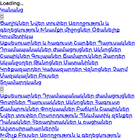
Loading...
Կանանց
Ծաղիկներ
Նվեր տուփեր
Առողջություն և
գեղեցկություն
Խնամքի միջոցներ
Օծանելիք
Կոսմետիկա
Աքսեսուարներ և հագուստ
Շարֆեր
Պայուսակներ
Դրամապանակներ
Ժամացույցներ
Ակնոցներ
Շապիկներ
Գուլպաներ
Ճամպրուկներ
Զարդեր
Ականջօղեր
Թևնոցներ
Մատանիներ
Կրծքազարդեր
Կախազարդեր
Վզնոցներ
Չարմ
Մազակալներ
Բույսեր
Տղամարդկանց
Աքսեսուարներ
Դրամապանակներ
Ժամացույցներ
Գոտիներ
Պայուսակներ
Ակնոցներ
Հագուստ
Ճամպրուկներ
Փողկապներ
Բաճկոն
Շապիկներ
Նվեր տուփեր
Որսորդություն
Պնևմատիկ զենքեր
Դանակներ
Հեռադիտակներ և ռացիաներ
Ավտոսիրահարներին
Խմիչք
Բույսեր
Առողջություն և գեղեցկություն