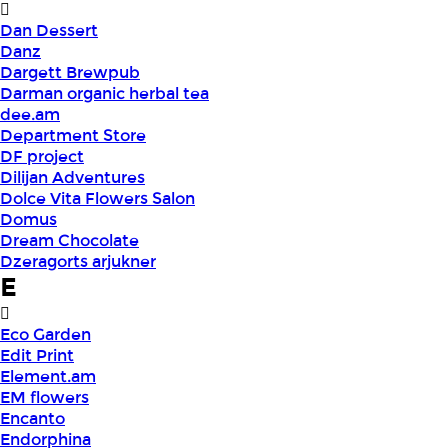
Dan Dessert
Danz
Dargett Brewpub
Darman organic herbal tea
dee.am
Department Store
DF project
Dilijan Adventures
Dolce Vita Flowers Salon
Domus
Dream Chocolate
Dzeragorts arjukner
E
Eco Garden
Edit Print
Element.am
EM flowers
Encanto
Endorphina