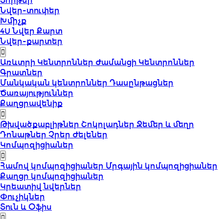
Տորթեր
Նվեր-տուփեր
Խմիչք
4U Նվեր Քարտ
Նվեր-քարտեր
Առևտրի Կենտրոններ
Ժամանցի Կենտրոններ
Գրատներ
Մանկական կենտրոններ
Դասընթացներ
Ծառայություններ
Քաղցրավենիք
Թխվածքաբլիթներ
Շոկոլադներ
Ջեմեր և մեղր
Դոնաթներ
Չրեր
Ժելեներ
Կոմպոզիցիաներ
Համով կոմպոզիցիաներ
Մրգային կոմպոզիցիաներ
Քաղցր կոմպոզիցիաներ
Կրեատիվ նվերներ
Փուչիկներ
Տուն և Օֆիս