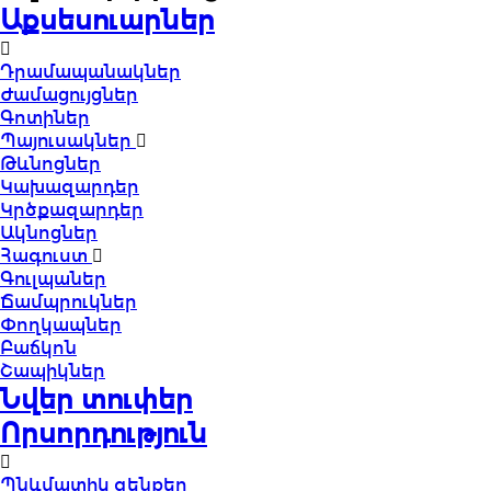
Աքսեսուարներ
Դրամապանակներ
Ժամացույցներ
Գոտիներ
Պայուսակներ
Թևնոցներ
Կախազարդեր
Կրծքազարդեր
Ակնոցներ
Հագուստ
Գուլպաներ
Ճամպրուկներ
Փողկապներ
Բաճկոն
Շապիկներ
Նվեր տուփեր
Որսորդություն
Պնևմատիկ զենքեր