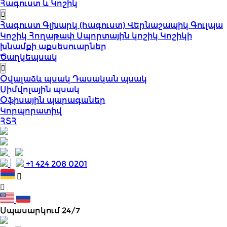
Հագուստ և Կոշիկ
Հագուստ
Գլխարկ (հագուստ)
Վերնաշապիկ
Գուլպա
Կոշիկ
Հողաթափ
Սպորտային կոշիկ
Կոշիկի
խնամքի աքսեսուարներ
Ծաղկեպսակ
Օվալաձև պսակ
Դասական պսակ
Սիմվոլային պսակ
Օֆիսային պարագաներ
Կորպորատիվ
ՀՏՀ
+1 424 208 0201
Սպասարկում 24/7