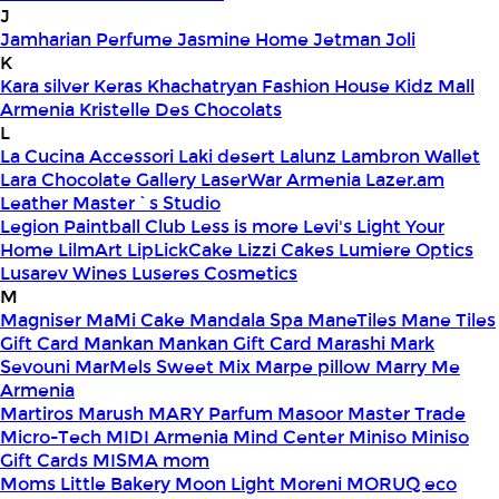
J
Jamharian Perfume
Jasmine Home
Jetman
Joli
K
Kara silver
Keras
Khachatryan Fashion House
Kidz Mall
Armenia
Kristelle Des Chocolats
L
La Cucina Accessori
Laki desert
Lalunz
Lambron Wallet
Lara Chocolate Gallery
LaserWar Armenia
Lazer.am
Leather Master`s Studio
Legion Paintball Club
Less is more
Levi's
Light Your
Home
LilmArt
LipLickCake
Lizzi Cakes
Lumiere Optics
Lusarev Wines
Luseres Cosmetics
M
Magniser
MaMi Cake
Mandala Spa
ManeTiles
Mane Tiles
Gift Card
Mankan
Mankan Gift Card
Marashi
Mark
Sevouni
MarMels Sweet Mix
Marpe pillow
Marry Me
Armenia
Martiros
Marush
MARY Parfum
Masoor
Master Trade
Micro-Tech
MIDI Armenia
Mind Center
Miniso
Miniso
Gift Cards
MISMA
mom
Moms Little Bakery
Moon Light
Moreni
MORUQ eco