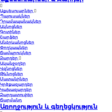
Աքսեսուարներ
Պայուսակներ
Դրամապանակներ
Ակնոցներ
Գոտիներ
Շարֆեր
Անձրևանոցներ
Փողկապներ
Ճամպրուկներ
Զարդեր
Ականջօղեր
Վզնոցներ
Թևնոցներ
Մատանիներ
Կրծքազարդեր
Կախազարդեր
Զարդատուփեր
Ճարմանդ
Առողջություն և գեղեցկություն