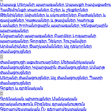
Սպասք
Սեղանի պարագաներ
Սպասքի հավաքածու
Համեմունքի տարաներ
Շշեր և շեյքերներ
Թեյնիկներ
Ափսեներ և սկուտեղներ
Բաժակներ և
գավաթներ
Կաթսաներ և թավաներ
Կահույք
Լամպեր
Խոհանոցային պարագաներ
Կենցաղային
պարագաներ
Ննջարանի պարագաներ
Բարձեր
Լոգարանի
պարագաներ
Գորգեր
Դեկոր
Հուշանվեր
Արձանիկներ
Ծաղկամաններ
Այլ դեկորներ
Ժամացույցներ
Ժամացույցի աքսեսուարներ
Մեխանիկական
ժամացույցներ
Կվարցային ժամացույցներ
Սմարթ
ժամացույցներ
Սեղանի ժամացույցներ
Այլ ժամացույցներ
Պատի
ժամացույցներ
Գրքեր և գրենական
Գրենական պիտույքներ
Մանկական
գրականություն
Բիզնես գրականություն
Գեղարվեստական
Ոչ գեղարվեստական