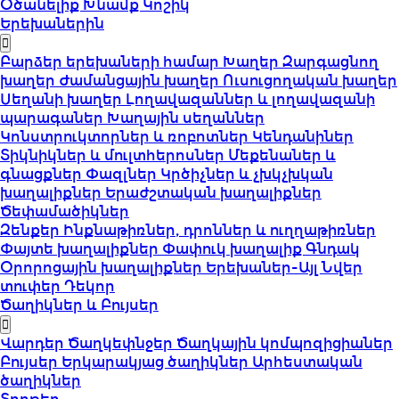
Օծանելիք
Խնամք
Կոշիկ
Երեխաներին
Բարձեր երեխաների համար
Խաղեր
Զարգացնող
խաղեր
Ժամանցային խաղեր
Ուսուցողական խաղեր
Սեղանի խաղեր
Լողավազաններ և լողավազանի
պարագաներ
Խաղային սեղաններ
Կոնստրուկտորներ և ռոբոտներ
Կենդանիներ
Տիկնիկներ և մուլտհերոսներ
Մեքենաներ և
գնացքներ
Փազլներ
Կրծիչներ և չխկչխկան
խաղալիքներ
Երաժշտական խաղալիքներ
Ծեփամածիկներ
Զենքեր
Ինքնաթիռներ, դրոններ և ուղղաթիռներ
Փայտե խաղալիքներ
Փափուկ խաղալիք
Գնդակ
Օրորոցային խաղալիքներ
Երեխաներ-Այլ
Նվեր
տուփեր
Դեկոր
Ծաղիկներ և Բույսեր
Վարդեր
Ծաղկեփնջեր
Ծաղկային կոմպոզիցիաներ
Բույսեր
Երկարակյաց ծաղիկներ
Արհեստական
ծաղիկներ