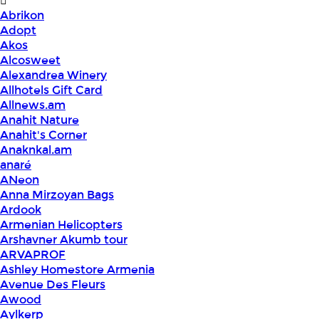
Abrikon
Adopt
Akos
Alcosweet
Alexandrea Winery
Allhotels Gift Card
Allnews.am
Anahit Nature
Anahit's Corner
Anaknkal.am
anaré
ANeon
Anna Mirzoyan Bags
Ardook
Armenian Helicopters
Arshavner Akumb tour
ARVAPROF
Ashley Homestore Armenia
Avenue Des Fleurs
Awood
Aylkerp