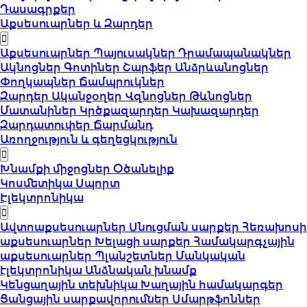
Դասագրքեր
Աքսեսուարներ և Զարդեր
Աքսեսուարներ
Պայուսակներ
Դրամապանակներ
Ակնոցներ
Գոտիներ
Շարֆեր
Անձրևանոցներ
Փողկապներ
Ճամպրուկներ
Զարդեր
Ականջօղեր
Վզնոցներ
Թևնոցներ
Մատանիներ
Կրծքազարդեր
Կախազարդեր
Զարդատուփեր
Ճարմանդ
Առողջություն և գեղեցկություն
Խնամքի միջոցներ
Օծանելիք
Կոսմետիկա
Սպորտ
Էլեկտրոնիկա
Ավտոաքսեսուարներ
Սնուցման սարքեր
Հեռախոսի
աքսեսուարներ
Խելացի սարքեր
Համակարգչային
աքսեսուարներ
Պլանշետներ
Մանկական
էլեկտրոնիկա
Անձնական խնամք
Կենցաղային տեխնիկա
Խաղային համակարգեր
Ցանցային սարքավորումներ
Սմարթֆոններ