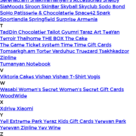
Serenad.am
Shakhramanyan's Accessories
Shelby
SiaMoods
Siroon SkinBar
Skyball
Skyclub
Sodo Bond
SoHo Patisserie & Chocolaterie
Space42
Spark
Sportlandia
Springfield
Surprise Armenia
T
TadDin Chocolatier
Tailot Gyumri
Taraz Art
TeaYan
Terroir
Thaihome
THE BOX
The Cake
The Game
Ticket system
Time
Time Gift Cards
Tomsarkgh.am
Torter Varduhuc
Truezard
Tsakhkadzor
Zipline
Tumanyan Notebook
V
Viktoria Cakes
Vishap
Vishap T-Shirt
Vogis
W
Wasabi
Women's Secret
Women's Secret Gift Cards
WoodWide
X
Xdrive
Xiaomi
Y
Yell Extreme Park
Yeraz Kids Gift Cards
Yerevan Park
Yerevan Zipline
Yev Wine
Z