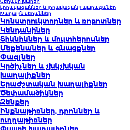
Սեղանի խաղեր
Լողավազաններ և լողավազանի պարագաներ
Խաղային սեղաններ
Կոնստրուկտորներ և ռոբոտներ
Կենդանիներ
Տիկնիկներ և մուլտհերոսներ
Մեքենաներ և գնացքներ
Փազլներ
Կրծիչներ և չխկչխկան
խաղալիքներ
Երաժշտական խաղալիքներ
Ծեփամածիկներ
Զենքեր
Ինքնաթիռներ, դրոններ և
ուղղաթիռներ
Փայտե խաղալիքներ