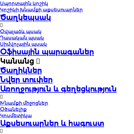
Սպորտային կոշիկ
Կոշիկի խնամքի աքսեսուարներ
Ծաղկեպսակ
Օվալաձև պսակ
Դասական պսակ
Սիմվոլային պսակ
Օֆիսային պարագաներ
Կանանց
Ծաղիկներ
Նվեր տուփեր
Առողջություն և գեղեցկություն
Խնամքի միջոցներ
Օծանելիք
Կոսմետիկա
Աքսեսուարներ և հագուստ