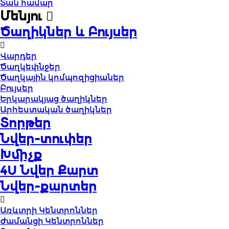
Տան համար
Մենյու
Ծաղիկներ և Բույսեր
Վարդեր
Ծաղկեփնջեր
Ծաղկային կոմպոզիցիաներ
Բույսեր
Երկարակյաց ծաղիկներ
Արհեստական ծաղիկներ
Տորթեր
Նվեր-տուփեր
Խմիչք
4U Նվեր Քարտ
Նվեր-քարտեր
Առևտրի Կենտրոններ
Ժամանցի Կենտրոններ