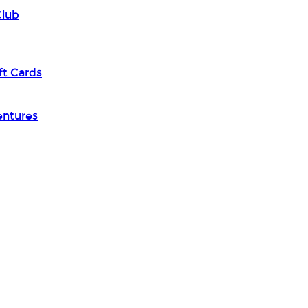
Club
ft Cards
entures