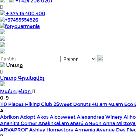
+1 424 208 0201
+ 374 15 400 400
+37455554826
foryouarmenia
Մուտք
Մուտք
Գրանցվել
Խանութներ
0-9
110 Places Hiking Club
2Sweet Donuts
4U.am
4u.am Eco 
A
Abrikon
Adopt
Akos
Alcosweet
Alexandrea Winery
Allho
Anahit's Corner
Anaknkal.am
anaré
ANeon
Anna Mirzoya
ARVAPROF
Ashley Homestore Armenia
Avenue Des Fle