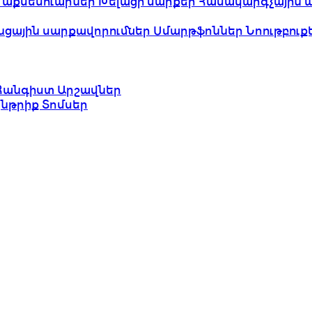
 աքսեսուարներ
Խելացի սարքեր
Համակարգչային 
նցային սարքավորումներ
Սմարթֆոններ
Նոութբուք
Հանգիստ
Արշավներ
ընթրիք
Տոմսեր