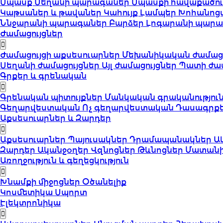
Սպասք
Սեղանի պարագաներ
Սպասքի հավաքածո
Կաթսաներ և թավաներ
Կահույք
Լամպեր
Խոհանոց
Ննջարանի պարագաներ
Բարձեր
Լոգարանի պար
Ժամացույցներ
Ժամացույցի աքսեսուարներ
Մեխանիկական ժամացո
Սեղանի ժամացույցներ
Այլ ժամացույցներ
Պատի ժամ
Գրքեր և գրենական
Գրենական պիտույքներ
Մանկական գրականությու
Գեղարվեստական
Ոչ գեղարվեստական
Դասագրք
Աքսեսուարներ և Զարդեր
Աքսեսուարներ
Պայուսակներ
Դրամապանակներ
Ա
Զարդեր
Ականջօղեր
Վզնոցներ
Թևնոցներ
Մատան
Առողջություն և գեղեցկություն
Խնամքի միջոցներ
Օծանելիք
Կոսմետիկա
Սպորտ
Էլեկտրոնիկա