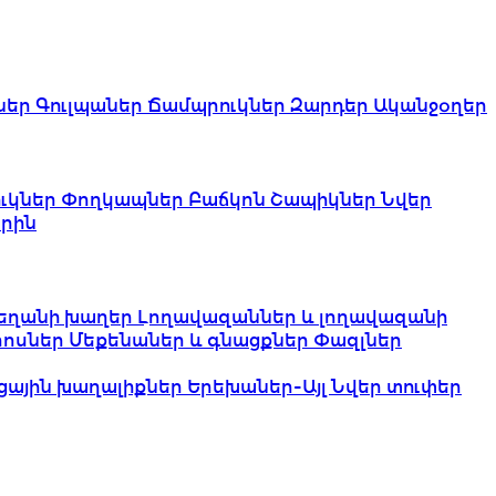
ներ
Գուլպաներ
Ճամպրուկներ
Զարդեր
Ականջօղեր
ւկներ
Փողկապներ
Բաճկոն
Շապիկներ
Նվեր
րին
եղանի խաղեր
Լողավազաններ և լողավազանի
երոսներ
Մեքենաներ և գնացքներ
Փազլներ
ցային խաղալիքներ
Երեխաներ-Այլ
Նվեր տուփեր