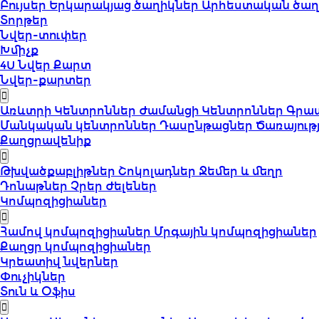
Բույսեր
Երկարակյաց ծաղիկներ
Արհեստական ծաղ
Տորթեր
Նվեր-տուփեր
Խմիչք
4U Նվեր Քարտ
Նվեր-քարտեր
Առևտրի Կենտրոններ
Ժամանցի Կենտրոններ
Գրա
Մանկական կենտրոններ
Դասընթացներ
Ծառայութ
Քաղցրավենիք
Թխվածքաբլիթներ
Շոկոլադներ
Ջեմեր և մեղր
Դոնաթներ
Չրեր
Ժելեներ
Կոմպոզիցիաներ
Համով կոմպոզիցիաներ
Մրգային կոմպոզիցիաներ
Քաղցր կոմպոզիցիաներ
Կրեատիվ նվերներ
Փուչիկներ
Տուն և Օֆիս