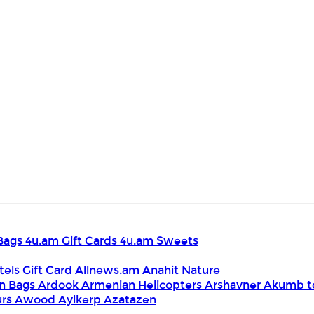
Bags
4u.am Gift Cards
4u.am Sweets
tels Gift Card
Allnews.am
Anahit Nature
n Bags
Ardook
Armenian Helicopters
Arshavner Akumb t
urs
Awood
Aylkerp
Azatazen