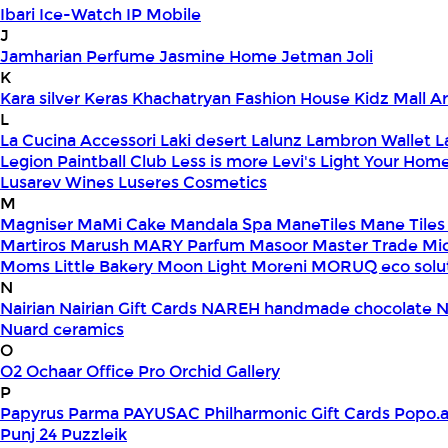
Ibari
Ice-Watch
IP Mobile
J
Jamharian Perfume
Jasmine Home
Jetman
Joli
K
Kara silver
Keras
Khachatryan Fashion House
Kidz Mall 
L
La Cucina Accessori
Laki desert
Lalunz
Lambron Wallet
L
Legion Paintball Club
Less is more
Levi's
Light Your Hom
Lusarev Wines
Luseres Cosmetics
M
Magniser
MaMi Cake
Mandala Spa
ManeTiles
Mane Tiles
Martiros
Marush
MARY Parfum
Masoor
Master Trade
Mi
Moms Little Bakery
Moon Light
Moreni
MORUQ eco solu
N
Nairian
Nairian Gift Cards
NAREH handmade chocolate
N
Nuard ceramics
O
O2
Ochaar
Office Pro
Orchid Gallery
P
Papyrus
Parma
PAYUSAC
Philharmonic Gift Cards
Popo.
Punj 24
Puzzleik