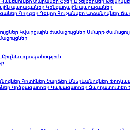
ւ
Համեմունքի տարաներ
Շշեր և շեյքերներ
Թեյնիկն
ային պարագաներ
Կենցաղային պարագաներ
ագաներ
Գորգեր
Դեկոր
Հուշանվեր
Արձանիկներ
Ծա
ւյցներ
Կվարցային ժամացույցներ
Սմարթ ժամացույ
ացույցներ
ն
Բիզնես գրականություն
եր
կնոցներ
Գոտիներ
Շարֆեր
Անձրևանոցներ
Փողկա
իներ
Կրծքազարդեր
Կախազարդեր
Զարդատուփեր