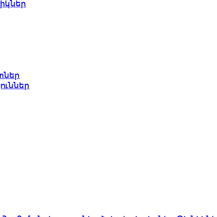
իկներ
տներ
յուններ