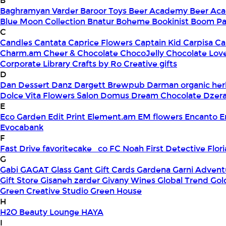
B
Baghramyan Varder
Baroor Toys
Beer Academy
Beer Aca
Blue Moon Collection
Bnatur
Boheme
Bookinist
Boom Pa
C
Candles
Cantata
Caprice Flowers
Captain Kid
Carpisa
Ca
Charm.am
Cheer & Chocolate
ChocoJelly
Chocolate Lov
Corporate Library
Crafts by Ro
Creative gifts
D
Dan Dessert
Danz
Dargett Brewpub
Darman organic her
Dolce Vita Flowers Salon
Domus
Dream Chocolate
Dzera
E
Eco Garden
Edit Print
Element.am
EM flowers
Encanto
E
Evocabank
F
Fast Drive
favoritecake_co
FC Noah
First Detective
Flor
G
Gabi
GAGAT Glass
Gant Gift Cards
Gardena
Garni Advent
Gift Store
Gisaneh zarder
Givany Wines
Global Trend
Gol
Green Creative Studio
Green House
H
H2O Beauty Lounge
HAYA
I