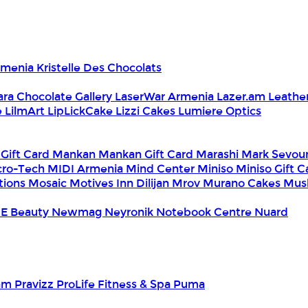
Armenia
Kristelle Des Chocolats
ara Chocolate Gallery
LaserWar Armenia
Lazer.am
Leathe
e
LilmArt
LipLickCake
Lizzi Cakes
Lumiere Optics
 Gift Card
Mankan
Mankan Gift Card
Marashi
Mark Sevou
cro-Tech
MIDI Armenia
Mind Center
Miniso
Miniso Gift 
tions
Mosaic
Motives Inn Dilijan
Mrov
Murano Cakes
Mus
E Beauty
Newmag
Neyronik
Notebook Centre
Nuard
am
Pravizz
ProLife Fitness & Spa
Puma