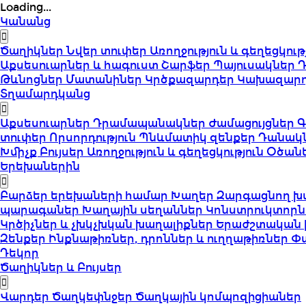
Loading...
Կանանց
Ծաղիկներ
Նվեր տուփեր
Առողջություն և գեղեցկութ
Աքսեսուարներ և հագուստ
Շարֆեր
Պայուսակներ
Թևնոցներ
Մատանիներ
Կրծքազարդեր
Կախազար
Տղամարդկանց
Աքսեսուարներ
Դրամապանակներ
Ժամացույցներ
Գ
տուփեր
Որսորդություն
Պնևմատիկ զենքեր
Դանակ
Խմիչք
Բույսեր
Առողջություն և գեղեցկություն
Օծան
Երեխաներին
Բարձեր երեխաների համար
Խաղեր
Զարգացնող խ
պարագաներ
Խաղային սեղաններ
Կոնստրուկտորն
Կրծիչներ և չխկչխկան խաղալիքներ
Երաժշտական 
Զենքեր
Ինքնաթիռներ, դրոններ և ուղղաթիռներ
Փ
Դեկոր
Ծաղիկներ և Բույսեր
Վարդեր
Ծաղկեփնջեր
Ծաղկային կոմպոզիցիաներ