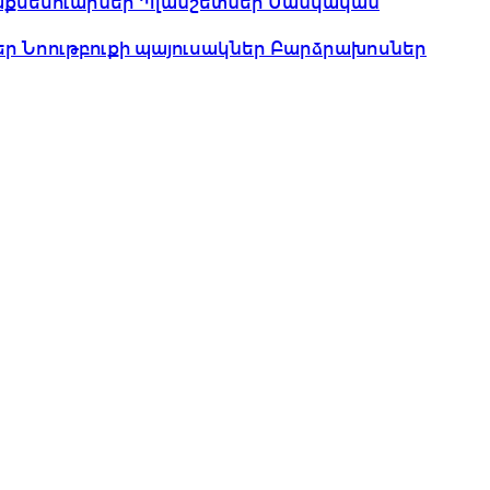
աքսեսուարներ
Պլանշետներ
Մանկական
եր
Նոութբուքի պայուսակներ
Բարձրախոսներ