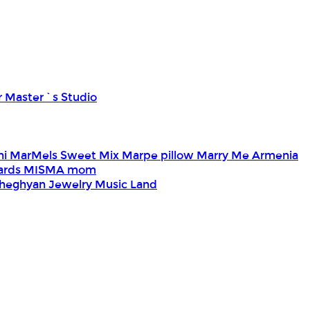
r Master`s Studio
ni
MarMels Sweet Mix
Marpe pillow
Marry Me Armenia
Cards
MISMA
mom
heghyan Jewelry
Music Land