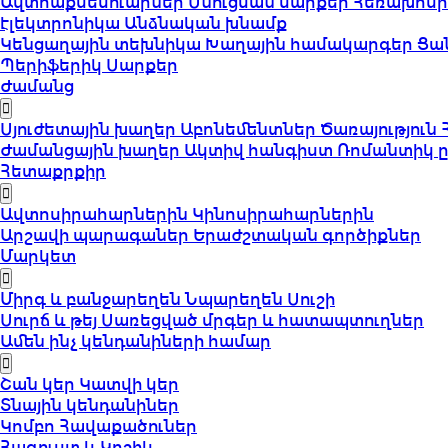
Ավտոաքսեսուարներ
Սնուցման սարքեր
Հեռախոսի
էլեկտրոնիկա
Անձնական խնամք
Կենցաղային տեխնիկա
Խաղային համակարգեր
Ցա
Պերիֆերիկ Սարքեր
Ժամանց
Սյուժետային խաղեր
Աբոնեմենտներ
Ծառայություն
Ժամանցային խաղեր
Ակտիվ հանգիստ
Ռոմանտիկ 
Հետաքրքիր
Ավտոսիրահարներին
Կինոսիրահարներին
Արշավի պարագաներ
Երաժշտական գործիքներ
Մարկետ
Միրգ և բանջարեղեն
Նպարեղեն
Սուշի
Սուրճ և թեյ
Սառեցված մրգեր և հատապտուղներ
Ամեն ինչ կենդանիների համար
Շան կեր
Կատվի կեր
Տնային կենդանիներ
Կոմբո Հավաքածուներ
Հագուստ և Կոշիկ