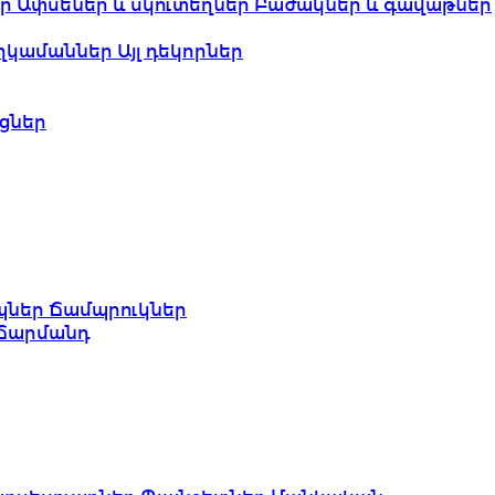
եր
Ափսեներ և սկուտեղներ
Բաժակներ և գավաթներ
ղկամաններ
Այլ դեկորներ
ցներ
պներ
Ճամպրուկներ
Ճարմանդ