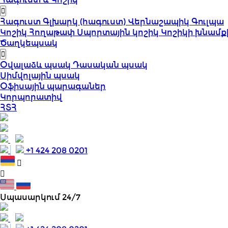
Հագուստ
Գլխարկ (հագուստ)
Վերնաշապիկ
Գուլպա
Կոշիկ
Հողաթափ
Սպորտային կոշիկ
Կոշիկի խնամք
Ծաղկեպսակ
Օվալաձև պսակ
Դասական պսակ
Սիմվոլային պսակ
Օֆիսային պարագաներ
Կորպորատիվ
ՀՏՀ
+1 424 208 0201
Սպասարկում 24/7