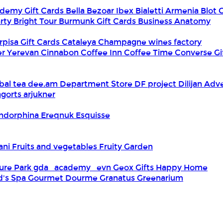
demy Gift Cards
Bella
Bezoar Ibex
Bialetti Armenia
Blot 
rty
Bright Tour
Burmunk Gift Cards
Business Anatomy
rpisa Gift Cards
Cataleya
Champagne wines factory
er Yerevan
Cinnabon
Coffee Inn
Coffee Time
Converse Gi
bal tea
dee.am
Department Store
DF project
Dilijan Adv
gorts arjukner
ndorphina
Ereqnuk
Esquisse
iani
Fruits and vegetables
Fruity Garden
ure Park
gda_academy_evn
Geox
Gifts Happy Home
d's Spa
Gourmet Dourme
Granatus
Greenarium