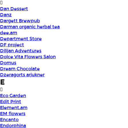
Dan Dessert
Danz
Dargett Brewpub
Darman organic herbal tea
dee.am
Department Store
DF project
Dilijan Adventures
Dolce Vita Flowers Salon
Domus
Dream Chocolate
Dzeragorts arjukner
E
Eco Garden
Edit Print
Element.am
EM flowers
Encanto
Endorphina