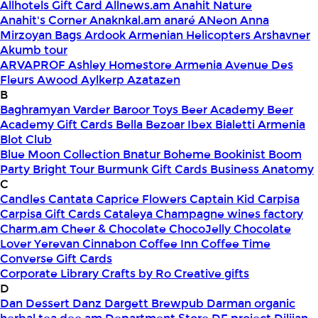
Allhotels Gift Card
Allnews.am
Anahit Nature
Anahit's Corner
Anaknkal.am
anaré
ANeon
Anna
Mirzoyan Bags
Ardook
Armenian Helicopters
Arshavner
Akumb tour
ARVAPROF
Ashley Homestore Armenia
Avenue Des
Fleurs
Awood
Aylkerp
Azatazen
B
Baghramyan Varder
Baroor Toys
Beer Academy
Beer
Academy Gift Cards
Bella
Bezoar Ibex
Bialetti Armenia
Blot Club
Blue Moon Collection
Bnatur
Boheme
Bookinist
Boom
Party
Bright Tour
Burmunk Gift Cards
Business Anatomy
C
Candles
Cantata
Caprice Flowers
Captain Kid
Carpisa
Carpisa Gift Cards
Cataleya
Champagne wines factory
Charm.am
Cheer & Chocolate
ChocoJelly
Chocolate
Lover Yerevan
Cinnabon
Coffee Inn
Coffee Time
Converse Gift Cards
Corporate Library
Crafts by Ro
Creative gifts
D
Dan Dessert
Danz
Dargett Brewpub
Darman organic