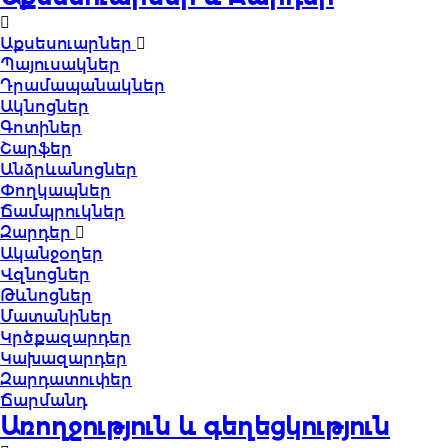
Աքսեսուարներ
Պայուսակներ
Դրամապանակներ
Ակնոցներ
Գոտիներ
Շարֆեր
Անձրևանոցներ
Փողկապներ
Ճամպրուկներ
Զարդեր
Ականջօղեր
Վզնոցներ
Թևնոցներ
Մատանիներ
Կրծքազարդեր
Կախազարդեր
Զարդատուփեր
Ճարմանդ
Առողջություն և գեղեցկություն