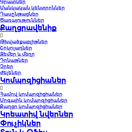
Գրատներ
Մանկական կենտրոններ
Դասընթացներ
Ծառայություններ
Քաղցրավենիք
Թխվածքաբլիթներ
Շոկոլադներ
Ջեմեր և մեղր
Դոնաթներ
Չրեր
Ժելեներ
Կոմպոզիցիաներ
Համով կոմպոզիցիաներ
Մրգային կոմպոզիցիաներ
Քաղցր կոմպոզիցիաներ
Կրեատիվ նվերներ
Փուչիկներ