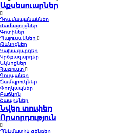
Աքսեսուարներ
Դրամապանակներ
Ժամացույցներ
Գոտիներ
Պայուսակներ
Թևնոցներ
Կախազարդեր
Կրծքազարդեր
Ակնոցներ
Հագուստ
Գուլպաներ
Ճամպրուկներ
Փողկապներ
Բաճկոն
Շապիկներ
Նվեր տուփեր
Որսորդություն
Պնևմատիկ զենքեր