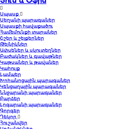
Տուն և Օֆիս
Սպասք
Սեղանի պարագաներ
Սպասքի հավաքածու
Համեմունքի տարաներ
Շշեր և շեյքերներ
Թեյնիկներ
Ափսեներ և սկուտեղներ
Բաժակներ և գավաթներ
Կաթսաներ և թավաներ
Կահույք
Լամպեր
Խոհանոցային պարագաներ
Կենցաղային պարագաներ
Ննջարանի պարագաներ
Բարձեր
Լոգարանի պարագաներ
Գորգեր
Դեկոր
Հուշանվեր
Արձանիկներ