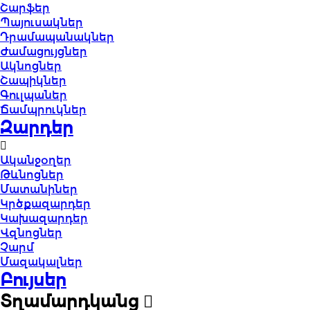
Շարֆեր
Պայուսակներ
Դրամապանակներ
Ժամացույցներ
Ակնոցներ
Շապիկներ
Գուլպաներ
Ճամպրուկներ
Զարդեր
Ականջօղեր
Թևնոցներ
Մատանիներ
Կրծքազարդեր
Կախազարդեր
Վզնոցներ
Չարմ
Մազակալներ
Բույսեր
Տղամարդկանց