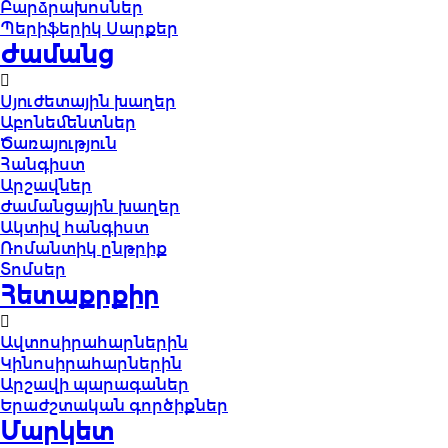
Բարձրախոսներ
Պերիֆերիկ Սարքեր
Ժամանց
Սյուժետային խաղեր
Աբոնեմենտներ
Ծառայություն
Հանգիստ
Արշավներ
Ժամանցային խաղեր
Ակտիվ հանգիստ
Ռոմանտիկ ընթրիք
Տոմսեր
Հետաքրքիր
Ավտոսիրահարներին
Կինոսիրահարներին
Արշավի պարագաներ
Երաժշտական գործիքներ
Մարկետ