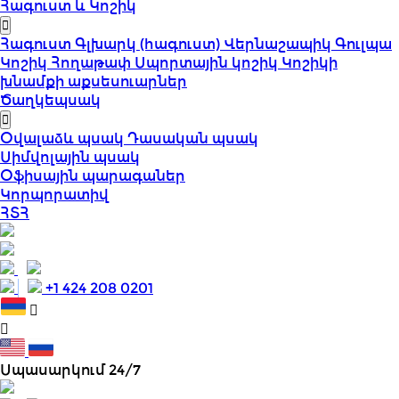
Հագուստ և Կոշիկ
Հագուստ
Գլխարկ (հագուստ)
Վերնաշապիկ
Գուլպա
Կոշիկ
Հողաթափ
Սպորտային կոշիկ
Կոշիկի
խնամքի աքսեսուարներ
Ծաղկեպսակ
Օվալաձև պսակ
Դասական պսակ
Սիմվոլային պսակ
Օֆիսային պարագաներ
Կորպորատիվ
ՀՏՀ
+1 424 208 0201
Սպասարկում 24/7