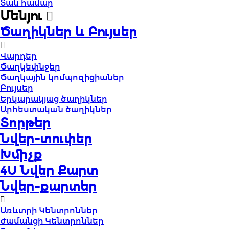
Տան համար
Մենյու
Ծաղիկներ և Բույսեր
Վարդեր
Ծաղկեփնջեր
Ծաղկային կոմպոզիցիաներ
Բույսեր
Երկարակյաց ծաղիկներ
Արհեստական ծաղիկներ
Տորթեր
Նվեր-տուփեր
Խմիչք
4U Նվեր Քարտ
Նվեր-քարտեր
Առևտրի Կենտրոններ
Ժամանցի Կենտրոններ