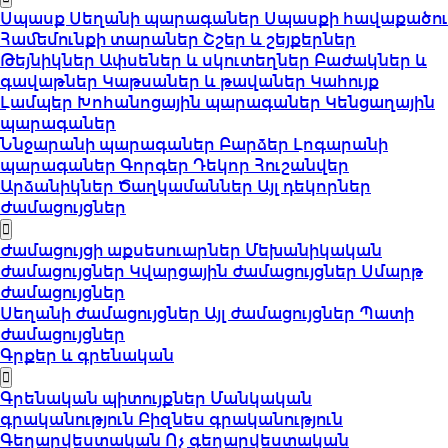
Սպասք
Սեղանի պարագաներ
Սպասքի հավաքածու
Համեմունքի տարաներ
Շշեր և շեյքերներ
Թեյնիկներ
Ափսեներ և սկուտեղներ
Բաժակներ և
գավաթներ
Կաթսաներ և թավաներ
Կահույք
Լամպեր
Խոհանոցային պարագաներ
Կենցաղային
պարագաներ
Ննջարանի պարագաներ
Բարձեր
Լոգարանի
պարագաներ
Գորգեր
Դեկոր
Հուշանվեր
Արձանիկներ
Ծաղկամաններ
Այլ դեկորներ
Ժամացույցներ
Ժամացույցի աքսեսուարներ
Մեխանիկական
ժամացույցներ
Կվարցային ժամացույցներ
Սմարթ
ժամացույցներ
Սեղանի ժամացույցներ
Այլ ժամացույցներ
Պատի
ժամացույցներ
Գրքեր և գրենական
Գրենական պիտույքներ
Մանկական
գրականություն
Բիզնես գրականություն
Գեղարվեստական
Ոչ գեղարվեստական