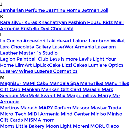
J
Jamharian Perfume
Jasmine Home
Jetman
Joli
K
Kara silver
Keras
Khachatryan Fashion House
Kidz Mall
Armenia
Kristelle Des Chocolats
L
La Cucina Accessori
Laki desert
Lalunz
Lambron Wallet
Lara Chocolate Gallery
LaserWar Armenia
Lazer.am
Leather Master`s Studio
Legion Paintball Club
Less is more
Levi's
Light Your
Home
LilmArt
LipLickCake
Lizzi Cakes
Lumiere Optics
Lusarev Wines
Luseres Cosmetics
M
Magniser
MaMi Cake
Mandala Spa
ManeTiles
Mane Tiles
Gift Card
Mankan
Mankan Gift Card
Marashi
Mark
Sevouni
MarMels Sweet Mix
Marpe pillow
Marry Me
Armenia
Martiros
Marush
MARY Parfum
Masoor
Master Trade
Micro-Tech
MIDI Armenia
Mind Center
Miniso
Miniso
Gift Cards
MISMA
mom
Moms Little Bakery
Moon Light
Moreni
MORUQ eco