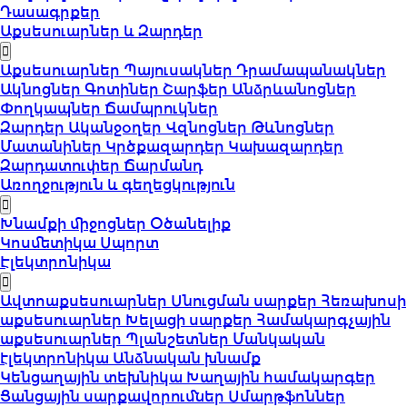
Դասագրքեր
Աքսեսուարներ և Զարդեր
Աքսեսուարներ
Պայուսակներ
Դրամապանակներ
Ակնոցներ
Գոտիներ
Շարֆեր
Անձրևանոցներ
Փողկապներ
Ճամպրուկներ
Զարդեր
Ականջօղեր
Վզնոցներ
Թևնոցներ
Մատանիներ
Կրծքազարդեր
Կախազարդեր
Զարդատուփեր
Ճարմանդ
Առողջություն և գեղեցկություն
Խնամքի միջոցներ
Օծանելիք
Կոսմետիկա
Սպորտ
Էլեկտրոնիկա
Ավտոաքսեսուարներ
Սնուցման սարքեր
Հեռախոսի
աքսեսուարներ
Խելացի սարքեր
Համակարգչային
աքսեսուարներ
Պլանշետներ
Մանկական
էլեկտրոնիկա
Անձնական խնամք
Կենցաղային տեխնիկա
Խաղային համակարգեր
Ցանցային սարքավորումներ
Սմարթֆոններ