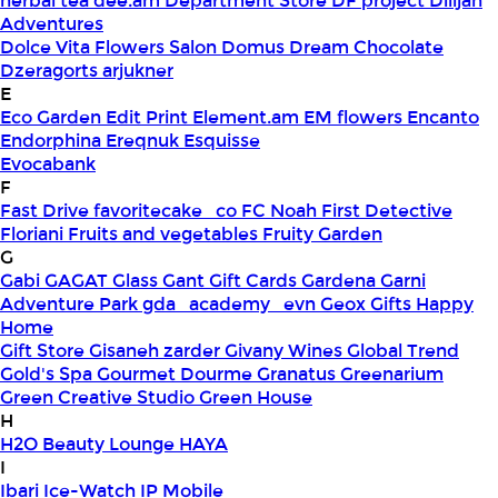
herbal tea
dee.am
Department Store
DF project
Dilijan
Adventures
Dolce Vita Flowers Salon
Domus
Dream Chocolate
Dzeragorts arjukner
E
Eco Garden
Edit Print
Element.am
EM flowers
Encanto
Endorphina
Ereqnuk
Esquisse
Evocabank
F
Fast Drive
favoritecake_co
FC Noah
First Detective
Floriani
Fruits and vegetables
Fruity Garden
G
Gabi
GAGAT Glass
Gant Gift Cards
Gardena
Garni
Adventure Park
gda_academy_evn
Geox
Gifts Happy
Home
Gift Store
Gisaneh zarder
Givany Wines
Global Trend
Gold's Spa
Gourmet Dourme
Granatus
Greenarium
Green Creative Studio
Green House
H
H2O Beauty Lounge
HAYA
I
Ibari
Ice-Watch
IP Mobile