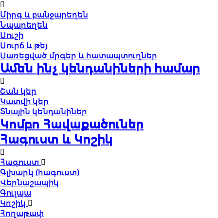
Միրգ և բանջարեղեն
Նպարեղեն
Սուշի
Սուրճ և թեյ
Սառեցված մրգեր և հատապտուղներ
Ամեն ինչ կենդանիների համար
Շան կեր
Կատվի կեր
Տնային կենդանիներ
Կոմբո Հավաքածուներ
Հագուստ և Կոշիկ
Հագուստ
Գլխարկ (հագուստ)
Վերնաշապիկ
Գուլպա
Կոշիկ
Հողաթափ