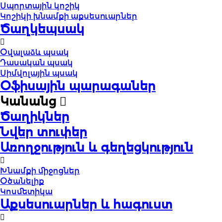
Սպորտային կոշիկ
Կոշիկի խնամքի աքսեսուարներ
Ծաղկեպսակ
Օվալաձև պսակ
Դասական պսակ
Սիմվոլային պսակ
Օֆիսային պարագաներ
Կանանց
Ծաղիկներ
Նվեր տուփեր
Առողջություն և գեղեցկություն
Խնամքի միջոցներ
Օծանելիք
Կոսմետիկա
Աքսեսուարներ և հագուստ