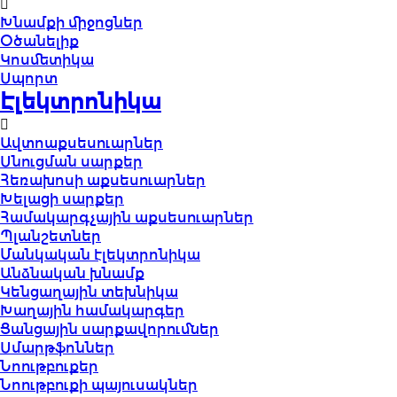
Խնամքի միջոցներ
Օծանելիք
Կոսմետիկա
Սպորտ
Էլեկտրոնիկա
Ավտոաքսեսուարներ
Սնուցման սարքեր
Հեռախոսի աքսեսուարներ
Խելացի սարքեր
Համակարգչային աքսեսուարներ
Պլանշետներ
Մանկական էլեկտրոնիկա
Անձնական խնամք
Կենցաղային տեխնիկա
Խաղային համակարգեր
Ցանցային սարքավորումներ
Սմարթֆոններ
Նոութբուքեր
Նոութբուքի պայուսակներ