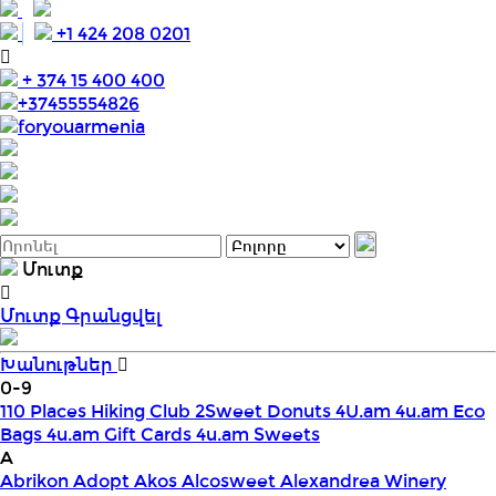
+1 424 208 0201
+ 374 15 400 400
+37455554826
foryouarmenia
Մուտք
Մուտք
Գրանցվել
Խանութներ
0-9
110 Places Hiking Club
2Sweet Donuts
4U.am
4u.am Eco
Bags
4u.am Gift Cards
4u.am Sweets
A
Abrikon
Adopt
Akos
Alcosweet
Alexandrea Winery