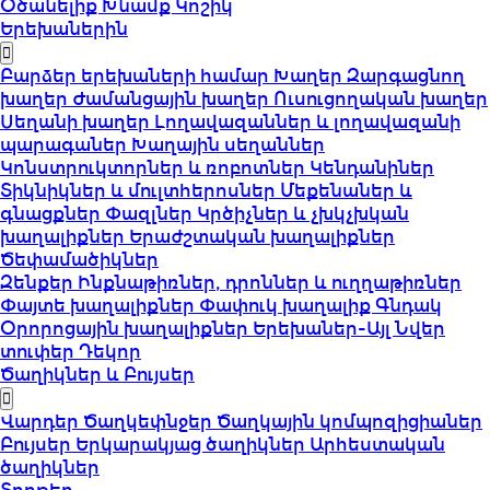
Օծանելիք
Խնամք
Կոշիկ
Երեխաներին
Բարձեր երեխաների համար
Խաղեր
Զարգացնող
խաղեր
Ժամանցային խաղեր
Ուսուցողական խաղեր
Սեղանի խաղեր
Լողավազաններ և լողավազանի
պարագաներ
Խաղային սեղաններ
Կոնստրուկտորներ և ռոբոտներ
Կենդանիներ
Տիկնիկներ և մուլտհերոսներ
Մեքենաներ և
գնացքներ
Փազլներ
Կրծիչներ և չխկչխկան
խաղալիքներ
Երաժշտական խաղալիքներ
Ծեփամածիկներ
Զենքեր
Ինքնաթիռներ, դրոններ և ուղղաթիռներ
Փայտե խաղալիքներ
Փափուկ խաղալիք
Գնդակ
Օրորոցային խաղալիքներ
Երեխաներ-Այլ
Նվեր
տուփեր
Դեկոր
Ծաղիկներ և Բույսեր
Վարդեր
Ծաղկեփնջեր
Ծաղկային կոմպոզիցիաներ
Բույսեր
Երկարակյաց ծաղիկներ
Արհեստական
ծաղիկներ