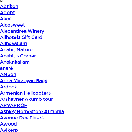
Abrikon
Adopt
Akos
Alcosweet
Alexandrea Winery
Allhotels Gift Card
Allnews.am
Anahit Nature
Anahit's Corner
Anaknkal.am
anaré
ANeon
Anna Mirzoyan Bags
Ardook
Armenian Helicopters
Arshavner Akumb tour
ARVAPROF
Ashley Homestore Armenia
Avenue Des Fleurs
Awood
Aylkerp