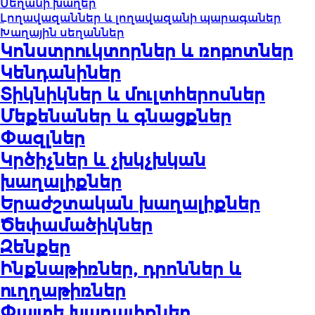
Սեղանի խաղեր
Լողավազաններ և լողավազանի պարագաներ
Խաղային սեղաններ
Կոնստրուկտորներ և ռոբոտներ
Կենդանիներ
Տիկնիկներ և մուլտհերոսներ
Մեքենաներ և գնացքներ
Փազլներ
Կրծիչներ և չխկչխկան
խաղալիքներ
Երաժշտական խաղալիքներ
Ծեփամածիկներ
Զենքեր
Ինքնաթիռներ, դրոններ և
ուղղաթիռներ
Փայտե խաղալիքներ