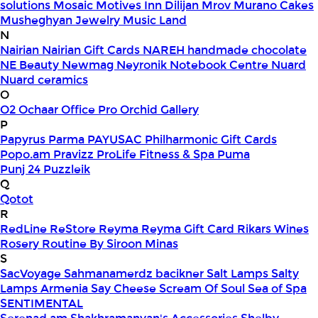
solutions
Mosaic
Motives Inn Dilijan
Mrov
Murano Cakes
Musheghyan Jewelry
Music Land
N
Nairian
Nairian Gift Cards
NAREH handmade chocolate
NE Beauty
Newmag
Neyronik
Notebook Centre
Nuard
Nuard ceramics
O
O2
Ochaar
Office Pro
Orchid Gallery
P
Papyrus
Parma
PAYUSAC
Philharmonic Gift Cards
Popo.am
Pravizz
ProLife Fitness & Spa
Puma
Punj 24
Puzzleik
Q
Qotot
R
RedLine
ReStore
Reyma
Reyma Gift Card
Rikars Wines
Rosery
Routine By Siroon Minas
S
SacVoyage
Sahmanamerdz bacikner
Salt Lamps
Salty
Lamps Armenia
Say Cheese
Scream Of Soul
Sea of Spa
SENTIMENTAL