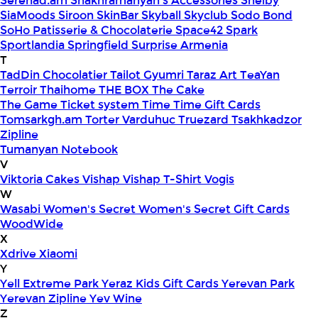
Serenad.am
Shakhramanyan's Accessories
Shelby
SiaMoods
Siroon SkinBar
Skyball
Skyclub
Sodo Bond
SoHo Patisserie & Chocolaterie
Space42
Spark
Sportlandia
Springfield
Surprise Armenia
T
TadDin Chocolatier
Tailot Gyumri
Taraz Art
TeaYan
Terroir
Thaihome
THE BOX
The Cake
The Game
Ticket system
Time
Time Gift Cards
Tomsarkgh.am
Torter Varduhuc
Truezard
Tsakhkadzor
Zipline
Tumanyan Notebook
V
Viktoria Cakes
Vishap
Vishap T-Shirt
Vogis
W
Wasabi
Women's Secret
Women's Secret Gift Cards
WoodWide
X
Xdrive
Xiaomi
Y
Yell Extreme Park
Yeraz Kids Gift Cards
Yerevan Park
Yerevan Zipline
Yev Wine
Z