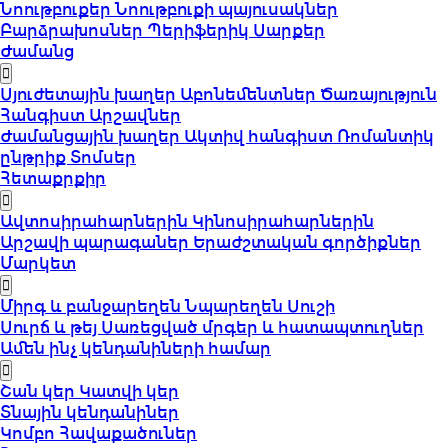
Նոութբուքեր
Նոութբուքի պայուսակներ
Բարձրախոսներ
Պերիֆերիկ Սարքեր
Ժամանց
Սյուժետային խաղեր
Աբոնեմենտներ
Ծառայություն
Հանգիստ
Արշավներ
Ժամանցային խաղեր
Ակտիվ հանգիստ
Ռոմանտիկ
ընթրիք
Տոմսեր
Հետաքրքիր
Ավտոսիրահարներին
Կինոսիրահարներին
Արշավի պարագաներ
Երաժշտական գործիքներ
Մարկետ
Միրգ և բանջարեղեն
Նպարեղեն
Սուշի
Սուրճ և թեյ
Սառեցված մրգեր և հատապտուղներ
Ամեն ինչ կենդանիների համար
Շան կեր
Կատվի կեր
Տնային կենդանիներ
Կոմբո Հավաքածուներ