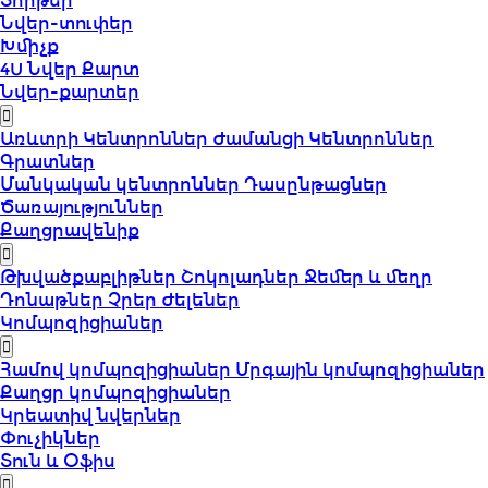
Տորթեր
Նվեր-տուփեր
Խմիչք
4U Նվեր Քարտ
Նվեր-քարտեր
Առևտրի Կենտրոններ
Ժամանցի Կենտրոններ
Գրատներ
Մանկական կենտրոններ
Դասընթացներ
Ծառայություններ
Քաղցրավենիք
Թխվածքաբլիթներ
Շոկոլադներ
Ջեմեր և մեղր
Դոնաթներ
Չրեր
Ժելեներ
Կոմպոզիցիաներ
Համով կոմպոզիցիաներ
Մրգային կոմպոզիցիաներ
Քաղցր կոմպոզիցիաներ
Կրեատիվ նվերներ
Փուչիկներ
Տուն և Օֆիս