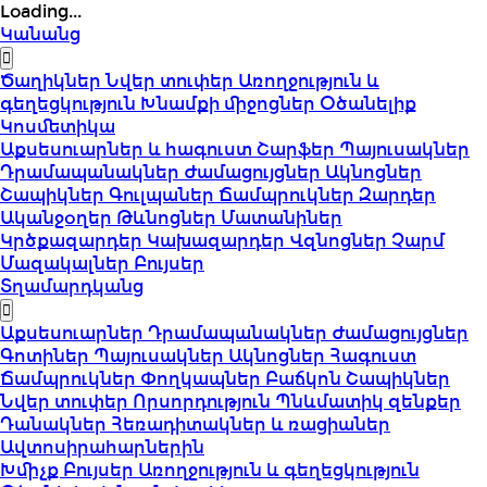
Loading...
Կանանց
Ծաղիկներ
Նվեր տուփեր
Առողջություն և
գեղեցկություն
Խնամքի միջոցներ
Օծանելիք
Կոսմետիկա
Աքսեսուարներ և հագուստ
Շարֆեր
Պայուսակներ
Դրամապանակներ
Ժամացույցներ
Ակնոցներ
Շապիկներ
Գուլպաներ
Ճամպրուկներ
Զարդեր
Ականջօղեր
Թևնոցներ
Մատանիներ
Կրծքազարդեր
Կախազարդեր
Վզնոցներ
Չարմ
Մազակալներ
Բույսեր
Տղամարդկանց
Աքսեսուարներ
Դրամապանակներ
Ժամացույցներ
Գոտիներ
Պայուսակներ
Ակնոցներ
Հագուստ
Ճամպրուկներ
Փողկապներ
Բաճկոն
Շապիկներ
Նվեր տուփեր
Որսորդություն
Պնևմատիկ զենքեր
Դանակներ
Հեռադիտակներ և ռացիաներ
Ավտոսիրահարներին
Խմիչք
Բույսեր
Առողջություն և գեղեցկություն