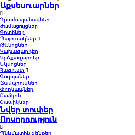
Աքսեսուարներ
Դրամապանակներ
Ժամացույցներ
Գոտիներ
Պայուսակներ
Թևնոցներ
Կախազարդեր
Կրծքազարդեր
Ակնոցներ
Հագուստ
Գուլպաներ
Ճամպրուկներ
Փողկապներ
Բաճկոն
Շապիկներ
Նվեր տուփեր
Որսորդություն
Պնևմատիկ զենքեր