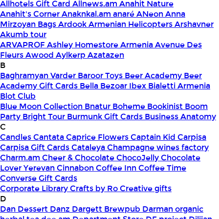
Allhotels Gift Card
Allnews.am
Anahit Nature
Anahit's Corner
Anaknkal.am
anaré
ANeon
Anna
Mirzoyan Bags
Ardook
Armenian Helicopters
Arshavner
Akumb tour
ARVAPROF
Ashley Homestore Armenia
Avenue Des
Fleurs
Awood
Aylkerp
Azatazen
B
Baghramyan Varder
Baroor Toys
Beer Academy
Beer
Academy Gift Cards
Bella
Bezoar Ibex
Bialetti Armenia
Blot Club
Blue Moon Collection
Bnatur
Boheme
Bookinist
Boom
Party
Bright Tour
Burmunk Gift Cards
Business Anatomy
C
Candles
Cantata
Caprice Flowers
Captain Kid
Carpisa
Carpisa Gift Cards
Cataleya
Champagne wines factory
Charm.am
Cheer & Chocolate
ChocoJelly
Chocolate
Lover Yerevan
Cinnabon
Coffee Inn
Coffee Time
Converse Gift Cards
Corporate Library
Crafts by Ro
Creative gifts
D
Dan Dessert
Danz
Dargett Brewpub
Darman organic