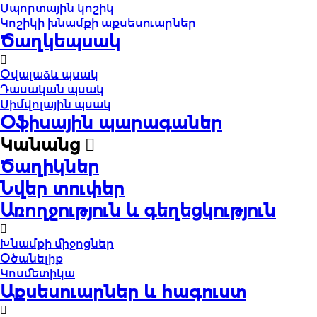
Սպորտային կոշիկ
Կոշիկի խնամքի աքսեսուարներ
Ծաղկեպսակ
Օվալաձև պսակ
Դասական պսակ
Սիմվոլային պսակ
Օֆիսային պարագաներ
Կանանց
Ծաղիկներ
Նվեր տուփեր
Առողջություն և գեղեցկություն
Խնամքի միջոցներ
Օծանելիք
Կոսմետիկա
Աքսեսուարներ և հագուստ