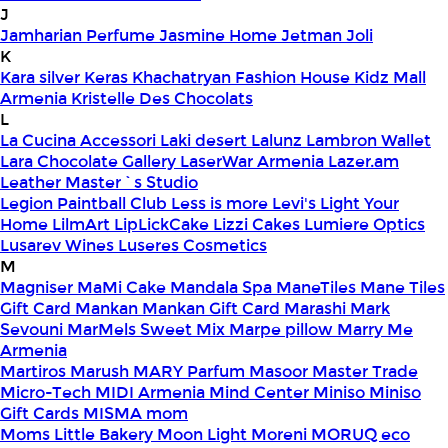
J
Jamharian Perfume
Jasmine Home
Jetman
Joli
K
Kara silver
Keras
Khachatryan Fashion House
Kidz Mall
Armenia
Kristelle Des Chocolats
L
La Cucina Accessori
Laki desert
Lalunz
Lambron Wallet
Lara Chocolate Gallery
LaserWar Armenia
Lazer.am
Leather Master`s Studio
Legion Paintball Club
Less is more
Levi's
Light Your
Home
LilmArt
LipLickCake
Lizzi Cakes
Lumiere Optics
Lusarev Wines
Luseres Cosmetics
M
Magniser
MaMi Cake
Mandala Spa
ManeTiles
Mane Tiles
Gift Card
Mankan
Mankan Gift Card
Marashi
Mark
Sevouni
MarMels Sweet Mix
Marpe pillow
Marry Me
Armenia
Martiros
Marush
MARY Parfum
Masoor
Master Trade
Micro-Tech
MIDI Armenia
Mind Center
Miniso
Miniso
Gift Cards
MISMA
mom
Moms Little Bakery
Moon Light
Moreni
MORUQ eco