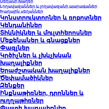
Սեղանի խաղեր
Լողավազաններ և լողավազանի պարագաներ
Խաղային սեղաններ
Կոնստրուկտորներ և ռոբոտներ
Կենդանիներ
Տիկնիկներ և մուլտհերոսներ
Մեքենաներ և գնացքներ
Փազլներ
Կրծիչներ և չխկչխկան
խաղալիքներ
Երաժշտական խաղալիքներ
Ծեփամածիկներ
Զենքեր
Ինքնաթիռներ, դրոններ և
ուղղաթիռներ
Փայտե խաղալիքներ