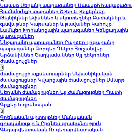
Սպասք
Սեղանի պարագաներ
Սպասքի հավաքածու
Համեմունքի տարաներ
Շշեր և շեյքերներ
Թեյնիկներ
Ափսեներ և սկուտեղներ
Բաժակներ և
գավաթներ
Կաթսաներ և թավաներ
Կահույք
Լամպեր
Խոհանոցային պարագաներ
Կենցաղային
պարագաներ
Ննջարանի պարագաներ
Բարձեր
Լոգարանի
պարագաներ
Գորգեր
Դեկոր
Հուշանվեր
Արձանիկներ
Ծաղկամաններ
Այլ դեկորներ
Ժամացույցներ
Ժամացույցի աքսեսուարներ
Մեխանիկական
ժամացույցներ
Կվարցային ժամացույցներ
Սմարթ
ժամացույցներ
Սեղանի ժամացույցներ
Այլ ժամացույցներ
Պատի
ժամացույցներ
Գրքեր և գրենական
Գրենական պիտույքներ
Մանկական
գրականություն
Բիզնես գրականություն
Գեղարվեստական
Ոչ գեղարվեստական