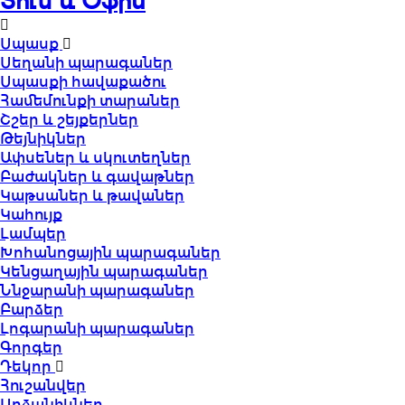
Տուն և Օֆիս
Սպասք
Սեղանի պարագաներ
Սպասքի հավաքածու
Համեմունքի տարաներ
Շշեր և շեյքերներ
Թեյնիկներ
Ափսեներ և սկուտեղներ
Բաժակներ և գավաթներ
Կաթսաներ և թավաներ
Կահույք
Լամպեր
Խոհանոցային պարագաներ
Կենցաղային պարագաներ
Ննջարանի պարագաներ
Բարձեր
Լոգարանի պարագաներ
Գորգեր
Դեկոր
Հուշանվեր
Արձանիկներ