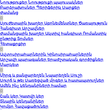
Նոութբուքեր
Նոութբուքի պայուսակներ
Բարձրախոսներ
Պերիֆերիկ Սարքեր
Ժամանց
Սյուժետային խաղեր
Աբոնեմենտներ
Ծառայություն
Հանգիստ
Արշավներ
Ժամանցային խաղեր
Ակտիվ հանգիստ
Ռոմանտիկ
ընթրիք
Տոմսեր
Հետաքրքիր
Ավտոսիրահարներին
Կինոսիրահարներին
Արշավի պարագաներ
Երաժշտական գործիքներ
Մարկետ
Միրգ և բանջարեղեն
Նպարեղեն
Սուշի
Սուրճ և թեյ
Սառեցված մրգեր և հատապտուղներ
Ամեն ինչ կենդանիների համար
Շան կեր
Կատվի կեր
Տնային կենդանիներ
Կոմբո Հավաքածուներ