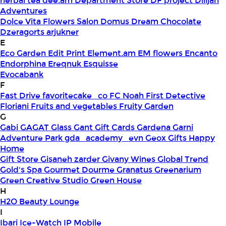
herbal tea
dee.am
Department Store
DF project
Dilijan
Adventures
Dolce Vita Flowers Salon
Domus
Dream Chocolate
Dzeragorts arjukner
E
Eco Garden
Edit Print
Element.am
EM flowers
Encanto
Endorphina
Ereqnuk
Esquisse
Evocabank
F
Fast Drive
favoritecake_co
FC Noah
First Detective
Floriani
Fruits and vegetables
Fruity Garden
G
Gabi
GAGAT Glass
Gant Gift Cards
Gardena
Garni
Adventure Park
gda_academy_evn
Geox
Gifts Happy
Home
Gift Store
Gisaneh zarder
Givany Wines
Global Trend
Gold's Spa
Gourmet Dourme
Granatus
Greenarium
Green Creative Studio
Green House
H
H2O Beauty Lounge
I
Ibari
Ice-Watch
IP Mobile