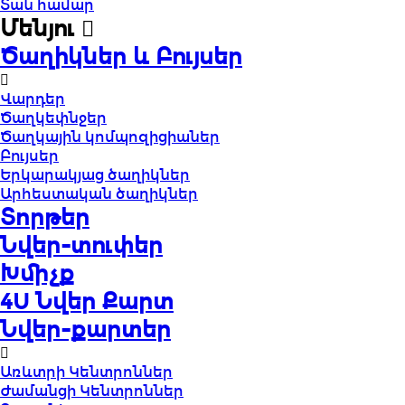
Տան համար
Մենյու
Ծաղիկներ և Բույսեր
Վարդեր
Ծաղկեփնջեր
Ծաղկային կոմպոզիցիաներ
Բույսեր
Երկարակյաց ծաղիկներ
Արհեստական ծաղիկներ
Տորթեր
Նվեր-տուփեր
Խմիչք
4U Նվեր Քարտ
Նվեր-քարտեր
Առևտրի Կենտրոններ
Ժամանցի Կենտրոններ