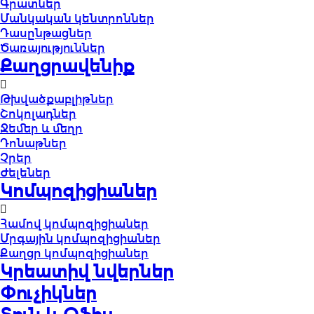
Գրատներ
Մանկական կենտրոններ
Դասընթացներ
Ծառայություններ
Քաղցրավենիք
Թխվածքաբլիթներ
Շոկոլադներ
Ջեմեր և մեղր
Դոնաթներ
Չրեր
Ժելեներ
Կոմպոզիցիաներ
Համով կոմպոզիցիաներ
Մրգային կոմպոզիցիաներ
Քաղցր կոմպոզիցիաներ
Կրեատիվ նվերներ
Փուչիկներ