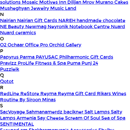
solutions
Mosaic
Motives Inn Dilijan
Mrov
Murano Cakes
Musheghyan Jewelry
Music Land
N
Nairian
Nairian Gift Cards
NAREH handmade chocolate
NE Beauty
Newmag
Neyronik
Notebook Centre
Nuard
Nuard ceramics
O
O2
Ochaar
Office Pro
Orchid Gallery
P
Papyrus
Parma
PAYUSAC
Philharmonic Gift Cards
Pravizz
ProLife Fitness & Spa
Puma
Punj 24
Puzzleik
Q
Qotot
R
RedLine
ReStore
Reyma
Reyma Gift Card
Rikars Wines
Routine By Siroon Minas
S
SacVoyage
Sahmanamerdz bacikner
Salt Lamps
Salty
Lamps Armenia
Say Cheese
Scream Of Soul
Sea of Spa
SENTIMENTAL