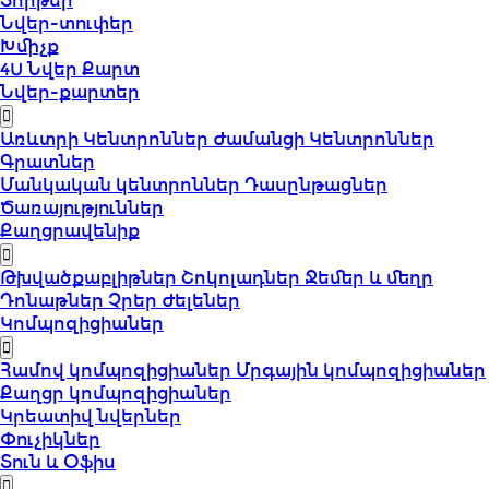
Տորթեր
Նվեր-տուփեր
Խմիչք
4U Նվեր Քարտ
Նվեր-քարտեր
Առևտրի Կենտրոններ
Ժամանցի Կենտրոններ
Գրատներ
Մանկական կենտրոններ
Դասընթացներ
Ծառայություններ
Քաղցրավենիք
Թխվածքաբլիթներ
Շոկոլադներ
Ջեմեր և մեղր
Դոնաթներ
Չրեր
Ժելեներ
Կոմպոզիցիաներ
Համով կոմպոզիցիաներ
Մրգային կոմպոզիցիաներ
Քաղցր կոմպոզիցիաներ
Կրեատիվ նվերներ
Փուչիկներ
Տուն և Օֆիս