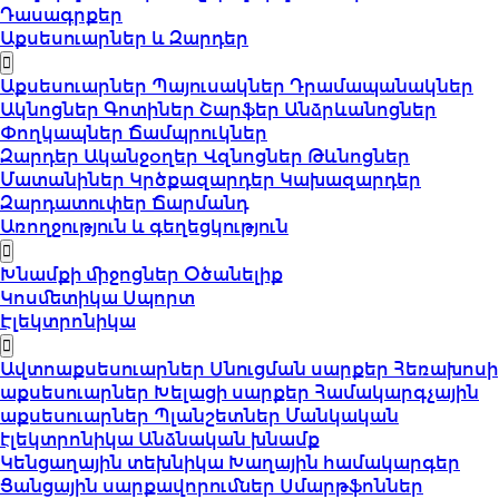
Դասագրքեր
Աքսեսուարներ և Զարդեր
Աքսեսուարներ
Պայուսակներ
Դրամապանակներ
Ակնոցներ
Գոտիներ
Շարֆեր
Անձրևանոցներ
Փողկապներ
Ճամպրուկներ
Զարդեր
Ականջօղեր
Վզնոցներ
Թևնոցներ
Մատանիներ
Կրծքազարդեր
Կախազարդեր
Զարդատուփեր
Ճարմանդ
Առողջություն և գեղեցկություն
Խնամքի միջոցներ
Օծանելիք
Կոսմետիկա
Սպորտ
Էլեկտրոնիկա
Ավտոաքսեսուարներ
Սնուցման սարքեր
Հեռախոսի
աքսեսուարներ
Խելացի սարքեր
Համակարգչային
աքսեսուարներ
Պլանշետներ
Մանկական
էլեկտրոնիկա
Անձնական խնամք
Կենցաղային տեխնիկա
Խաղային համակարգեր
Ցանցային սարքավորումներ
Սմարթֆոններ