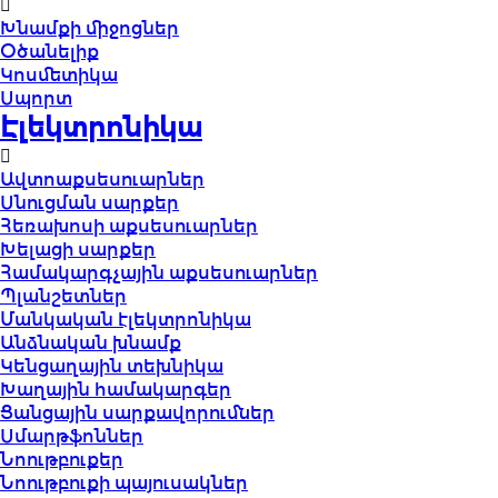
Խնամքի միջոցներ
Օծանելիք
Կոսմետիկա
Սպորտ
Էլեկտրոնիկա
Ավտոաքսեսուարներ
Սնուցման սարքեր
Հեռախոսի աքսեսուարներ
Խելացի սարքեր
Համակարգչային աքսեսուարներ
Պլանշետներ
Մանկական էլեկտրոնիկա
Անձնական խնամք
Կենցաղային տեխնիկա
Խաղային համակարգեր
Ցանցային սարքավորումներ
Սմարթֆոններ
Նոութբուքեր
Նոութբուքի պայուսակներ