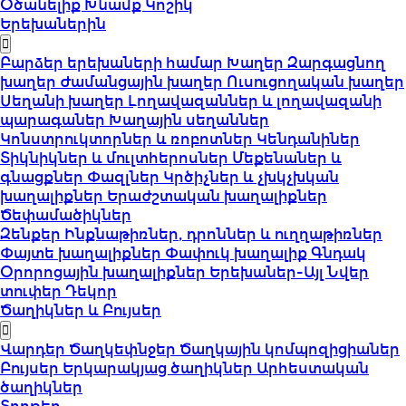
Օծանելիք
Խնամք
Կոշիկ
Երեխաներին
Բարձեր երեխաների համար
Խաղեր
Զարգացնող
խաղեր
Ժամանցային խաղեր
Ուսուցողական խաղեր
Սեղանի խաղեր
Լողավազաններ և լողավազանի
պարագաներ
Խաղային սեղաններ
Կոնստրուկտորներ և ռոբոտներ
Կենդանիներ
Տիկնիկներ և մուլտհերոսներ
Մեքենաներ և
գնացքներ
Փազլներ
Կրծիչներ և չխկչխկան
խաղալիքներ
Երաժշտական խաղալիքներ
Ծեփամածիկներ
Զենքեր
Ինքնաթիռներ, դրոններ և ուղղաթիռներ
Փայտե խաղալիքներ
Փափուկ խաղալիք
Գնդակ
Օրորոցային խաղալիքներ
Երեխաներ-Այլ
Նվեր
տուփեր
Դեկոր
Ծաղիկներ և Բույսեր
Վարդեր
Ծաղկեփնջեր
Ծաղկային կոմպոզիցիաներ
Բույսեր
Երկարակյաց ծաղիկներ
Արհեստական
ծաղիկներ