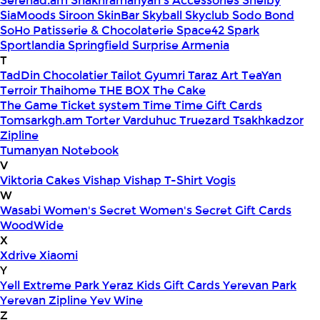
Serenad.am
Shakhramanyan's Accessories
Shelby
SiaMoods
Siroon SkinBar
Skyball
Skyclub
Sodo Bond
SoHo Patisserie & Chocolaterie
Space42
Spark
Sportlandia
Springfield
Surprise Armenia
T
TadDin Chocolatier
Tailot Gyumri
Taraz Art
TeaYan
Terroir
Thaihome
THE BOX
The Cake
The Game
Ticket system
Time
Time Gift Cards
Tomsarkgh.am
Torter Varduhuc
Truezard
Tsakhkadzor
Zipline
Tumanyan Notebook
V
Viktoria Cakes
Vishap
Vishap T-Shirt
Vogis
W
Wasabi
Women's Secret
Women's Secret Gift Cards
WoodWide
X
Xdrive
Xiaomi
Y
Yell Extreme Park
Yeraz Kids Gift Cards
Yerevan Park
Yerevan Zipline
Yev Wine
Z