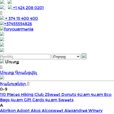
+1 424 208 0201
+ 374 15 400 400
+37455554826
foryouarmenia
Մուտք
Մուտք
Գրանցվել
Խանութներ
0-9
110 Places Hiking Club
2Sweet Donuts
4U.am
4u.am Eco
Bags
4u.am Gift Cards
4u.am Sweets
A
Abrikon
Adopt
Akos
Alcosweet
Alexandrea Winery