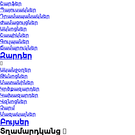
Շարֆեր
Պայուսակներ
Դրամապանակներ
Ժամացույցներ
Ակնոցներ
Շապիկներ
Գուլպաներ
Ճամպրուկներ
Զարդեր
Ականջօղեր
Թևնոցներ
Մատանիներ
Կրծքազարդեր
Կախազարդեր
Վզնոցներ
Չարմ
Մազակալներ
Բույսեր
Տղամարդկանց