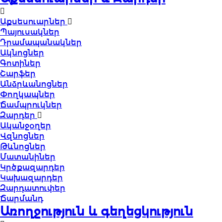
Աքսեսուարներ
Պայուսակներ
Դրամապանակներ
Ակնոցներ
Գոտիներ
Շարֆեր
Անձրևանոցներ
Փողկապներ
Ճամպրուկներ
Զարդեր
Ականջօղեր
Վզնոցներ
Թևնոցներ
Մատանիներ
Կրծքազարդեր
Կախազարդեր
Զարդատուփեր
Ճարմանդ
Առողջություն և գեղեցկություն