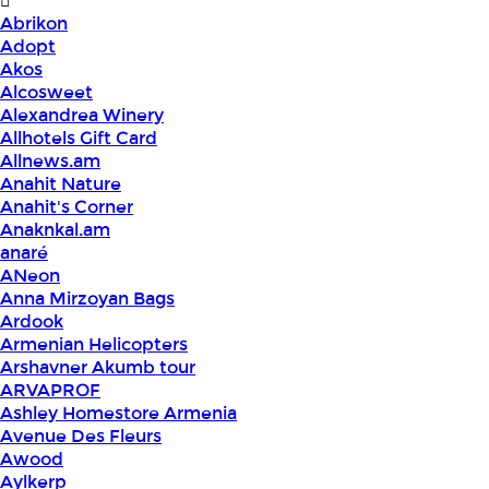
Abrikon
Adopt
Akos
Alcosweet
Alexandrea Winery
Allhotels Gift Card
Allnews.am
Anahit Nature
Anahit's Corner
Anaknkal.am
anaré
ANeon
Anna Mirzoyan Bags
Ardook
Armenian Helicopters
Arshavner Akumb tour
ARVAPROF
Ashley Homestore Armenia
Avenue Des Fleurs
Awood
Aylkerp