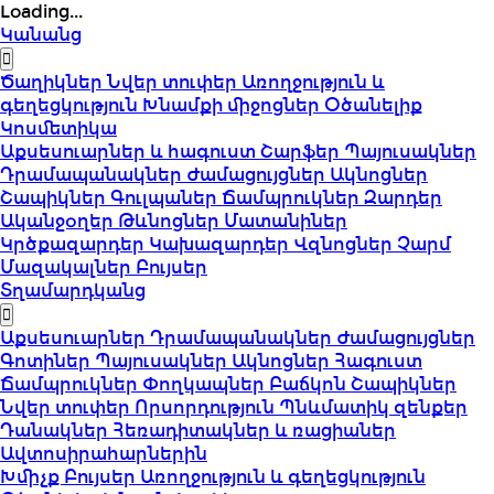
Loading...
Կանանց
Ծաղիկներ
Նվեր տուփեր
Առողջություն և
գեղեցկություն
Խնամքի միջոցներ
Օծանելիք
Կոսմետիկա
Աքսեսուարներ և հագուստ
Շարֆեր
Պայուսակներ
Դրամապանակներ
Ժամացույցներ
Ակնոցներ
Շապիկներ
Գուլպաներ
Ճամպրուկներ
Զարդեր
Ականջօղեր
Թևնոցներ
Մատանիներ
Կրծքազարդեր
Կախազարդեր
Վզնոցներ
Չարմ
Մազակալներ
Բույսեր
Տղամարդկանց
Աքսեսուարներ
Դրամապանակներ
Ժամացույցներ
Գոտիներ
Պայուսակներ
Ակնոցներ
Հագուստ
Ճամպրուկներ
Փողկապներ
Բաճկոն
Շապիկներ
Նվեր տուփեր
Որսորդություն
Պնևմատիկ զենքեր
Դանակներ
Հեռադիտակներ և ռացիաներ
Ավտոսիրահարներին
Խմիչք
Բույսեր
Առողջություն և գեղեցկություն