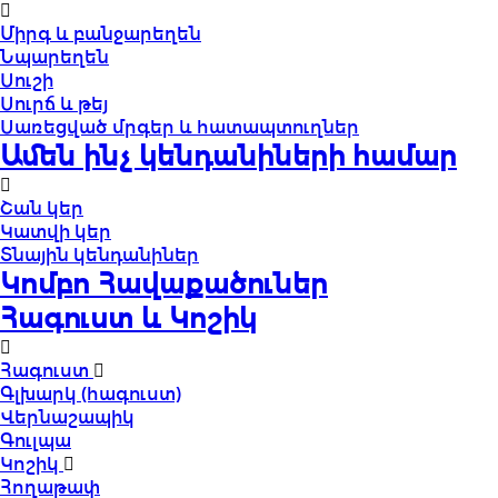
Միրգ և բանջարեղեն
Նպարեղեն
Սուշի
Սուրճ և թեյ
Սառեցված մրգեր և հատապտուղներ
Ամեն ինչ կենդանիների համար
Շան կեր
Կատվի կեր
Տնային կենդանիներ
Կոմբո Հավաքածուներ
Հագուստ և Կոշիկ
Հագուստ
Գլխարկ (հագուստ)
Վերնաշապիկ
Գուլպա
Կոշիկ
Հողաթափ