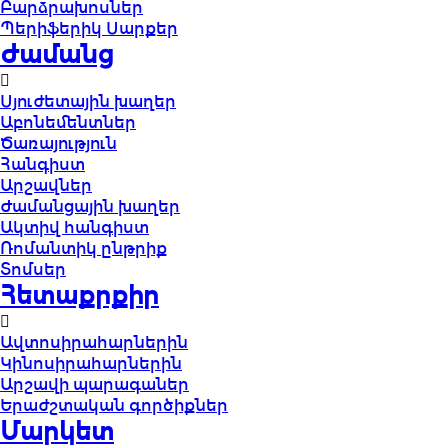
Բարձրախոսներ
Պերիֆերիկ Սարքեր
Ժամանց
Սյուժետային խաղեր
Աբոնեմենտներ
Ծառայություն
Հանգիստ
Արշավներ
Ժամանցային խաղեր
Ակտիվ հանգիստ
Ռոմանտիկ ընթրիք
Տոմսեր
Հետաքրքիր
Ավտոսիրահարներին
Կինոսիրահարներին
Արշավի պարագաներ
Երաժշտական գործիքներ
Մարկետ