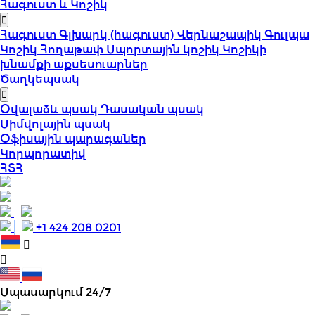
Հագուստ և Կոշիկ
Հագուստ
Գլխարկ (հագուստ)
Վերնաշապիկ
Գուլպա
Կոշիկ
Հողաթափ
Սպորտային կոշիկ
Կոշիկի
խնամքի աքսեսուարներ
Ծաղկեպսակ
Օվալաձև պսակ
Դասական պսակ
Սիմվոլային պսակ
Օֆիսային պարագաներ
Կորպորատիվ
ՀՏՀ
+1 424 208 0201
Սպասարկում 24/7