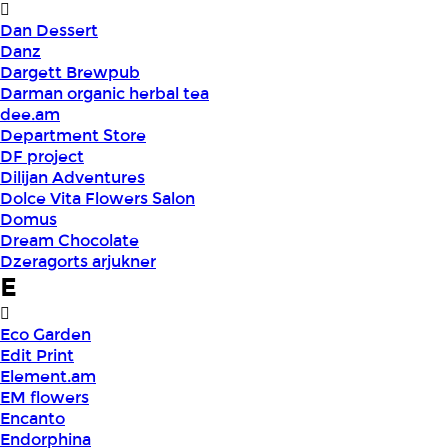
Dan Dessert
Danz
Dargett Brewpub
Darman organic herbal tea
dee.am
Department Store
DF project
Dilijan Adventures
Dolce Vita Flowers Salon
Domus
Dream Chocolate
Dzeragorts arjukner
E
Eco Garden
Edit Print
Element.am
EM flowers
Encanto
Endorphina