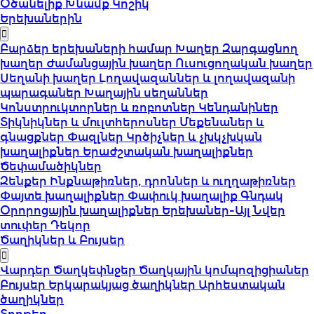
Օծանելիք
Խնամք
Կոշիկ
Երեխաներին
Բարձեր երեխաների համար
Խաղեր
Զարգացնող
խաղեր
Ժամանցային խաղեր
Ուսուցողական խաղեր
Սեղանի խաղեր
Լողավազաններ և լողավազանի
պարագաներ
Խաղային սեղաններ
Կոնստրուկտորներ և ռոբոտներ
Կենդանիներ
Տիկնիկներ և մուլտհերոսներ
Մեքենաներ և
գնացքներ
Փազլներ
Կրծիչներ և չխկչխկան
խաղալիքներ
Երաժշտական խաղալիքներ
Ծեփամածիկներ
Զենքեր
Ինքնաթիռներ, դրոններ և ուղղաթիռներ
Փայտե խաղալիքներ
Փափուկ խաղալիք
Գնդակ
Օրորոցային խաղալիքներ
Երեխաներ-Այլ
Նվեր
տուփեր
Դեկոր
Ծաղիկներ և Բույսեր
Վարդեր
Ծաղկեփնջեր
Ծաղկային կոմպոզիցիաներ
Բույսեր
Երկարակյաց ծաղիկներ
Արհեստական
ծաղիկներ