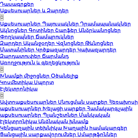
Դասագրքեր
Աքսեսուարներ և Զարդեր
Աքսեսուարներ
Պայուսակներ
Դրամապանակներ
Ակնոցներ
Գոտիներ
Շարֆեր
Անձրևանոցներ
Փողկապներ
Ճամպրուկներ
Զարդեր
Ականջօղեր
Վզնոցներ
Թևնոցներ
Մատանիներ
Կրծքազարդեր
Կախազարդեր
Զարդատուփեր
Ճարմանդ
Առողջություն և գեղեցկություն
Խնամքի միջոցներ
Օծանելիք
Կոսմետիկա
Սպորտ
Էլեկտրոնիկա
Ավտոաքսեսուարներ
Սնուցման սարքեր
Հեռախոսի
աքսեսուարներ
Խելացի սարքեր
Համակարգչային
աքսեսուարներ
Պլանշետներ
Մանկական
էլեկտրոնիկա
Անձնական խնամք
Կենցաղային տեխնիկա
Խաղային համակարգեր
Ցանցային սարքավորումներ
Սմարթֆոններ