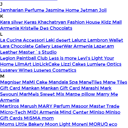
J
Jamharian Perfume
Jasmine Home
Jetman
Joli
K
Kara silver
Keras
Khachatryan Fashion House
Kidz Mall
Armenia
Kristelle Des Chocolats
L
La Cucina Accessori
Laki desert
Lalunz
Lambron Wallet
Lara Chocolate Gallery
LaserWar Armenia
Lazer.am
Leather Master`s Studio
Legion Paintball Club
Less is more
Levi's
Light Your
Home
LilmArt
LipLickCake
Lizzi Cakes
Lumiere Optics
Lusarev Wines
Luseres Cosmetics
M
Magniser
MaMi Cake
Mandala Spa
ManeTiles
Mane Tiles
Gift Card
Mankan
Mankan Gift Card
Marashi
Mark
Sevouni
MarMels Sweet Mix
Marpe pillow
Marry Me
Armenia
Martiros
Marush
MARY Parfum
Masoor
Master Trade
Micro-Tech
MIDI Armenia
Mind Center
Miniso
Miniso
Gift Cards
MISMA
mom
Moms Little Bakery
Moon Light
Moreni
MORUQ eco