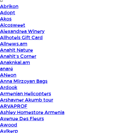
Abrikon
Adopt
Akos
Alcosweet
Alexandrea Winery
Allhotels Gift Card
Allnews.am
Anahit Nature
Anahit's Corner
Anaknkal.am
anaré
ANeon
Anna Mirzoyan Bags
Ardook
Armenian Helicopters
Arshavner Akumb tour
ARVAPROF
Ashley Homestore Armenia
Avenue Des Fleurs
Awood
Aylkerp