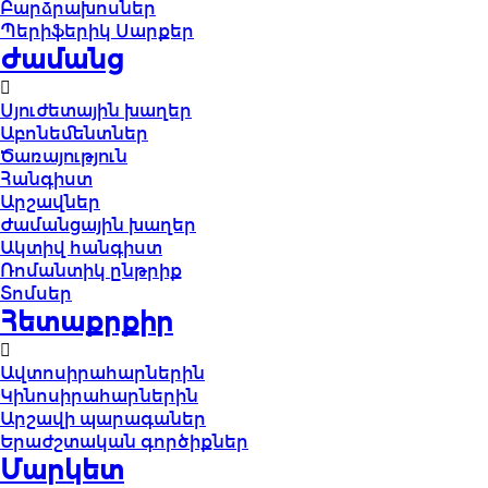
Բարձրախոսներ
Պերիֆերիկ Սարքեր
Ժամանց
Սյուժետային խաղեր
Աբոնեմենտներ
Ծառայություն
Հանգիստ
Արշավներ
Ժամանցային խաղեր
Ակտիվ հանգիստ
Ռոմանտիկ ընթրիք
Տոմսեր
Հետաքրքիր
Ավտոսիրահարներին
Կինոսիրահարներին
Արշավի պարագաներ
Երաժշտական գործիքներ
Մարկետ