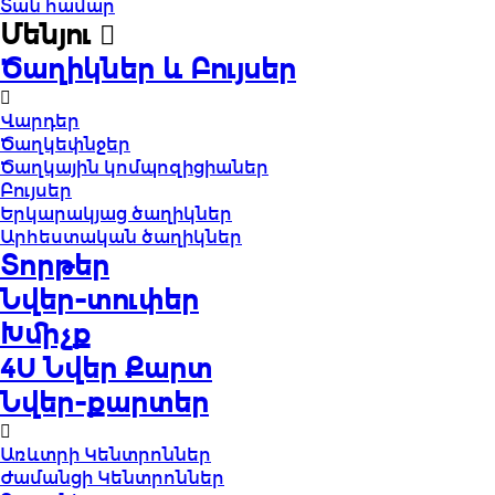
Տան համար
Մենյու
Ծաղիկներ և Բույսեր
Վարդեր
Ծաղկեփնջեր
Ծաղկային կոմպոզիցիաներ
Բույսեր
Երկարակյաց ծաղիկներ
Արհեստական ծաղիկներ
Տորթեր
Նվեր-տուփեր
Խմիչք
4U Նվեր Քարտ
Նվեր-քարտեր
Առևտրի Կենտրոններ
Ժամանցի Կենտրոններ