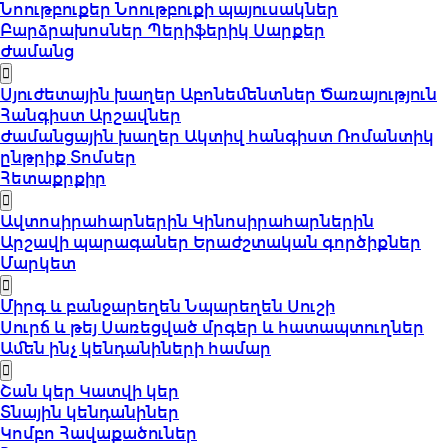
Նոութբուքեր
Նոութբուքի պայուսակներ
Բարձրախոսներ
Պերիֆերիկ Սարքեր
Ժամանց
Սյուժետային խաղեր
Աբոնեմենտներ
Ծառայություն
Հանգիստ
Արշավներ
Ժամանցային խաղեր
Ակտիվ հանգիստ
Ռոմանտիկ
ընթրիք
Տոմսեր
Հետաքրքիր
Ավտոսիրահարներին
Կինոսիրահարներին
Արշավի պարագաներ
Երաժշտական գործիքներ
Մարկետ
Միրգ և բանջարեղեն
Նպարեղեն
Սուշի
Սուրճ և թեյ
Սառեցված մրգեր և հատապտուղներ
Ամեն ինչ կենդանիների համար
Շան կեր
Կատվի կեր
Տնային կենդանիներ
Կոմբո Հավաքածուներ