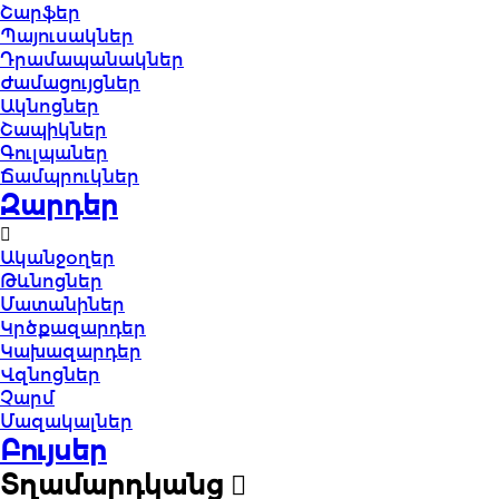
Շարֆեր
Պայուսակներ
Դրամապանակներ
Ժամացույցներ
Ակնոցներ
Շապիկներ
Գուլպաներ
Ճամպրուկներ
Զարդեր
Ականջօղեր
Թևնոցներ
Մատանիներ
Կրծքազարդեր
Կախազարդեր
Վզնոցներ
Չարմ
Մազակալներ
Բույսեր
Տղամարդկանց