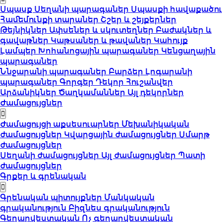
Սպասք
Սեղանի պարագաներ
Սպասքի հավաքածու
Համեմունքի տարաներ
Շշեր և շեյքերներ
Թեյնիկներ
Ափսեներ և սկուտեղներ
Բաժակներ և
գավաթներ
Կաթսաներ և թավաներ
Կահույք
Լամպեր
Խոհանոցային պարագաներ
Կենցաղային
պարագաներ
Ննջարանի պարագաներ
Բարձեր
Լոգարանի
պարագաներ
Գորգեր
Դեկոր
Հուշանվեր
Արձանիկներ
Ծաղկամաններ
Այլ դեկորներ
Ժամացույցներ
Ժամացույցի աքսեսուարներ
Մեխանիկական
ժամացույցներ
Կվարցային ժամացույցներ
Սմարթ
ժամացույցներ
Սեղանի ժամացույցներ
Այլ ժամացույցներ
Պատի
ժամացույցներ
Գրքեր և գրենական
Գրենական պիտույքներ
Մանկական
գրականություն
Բիզնես գրականություն
Գեղարվեստական
Ոչ գեղարվեստական