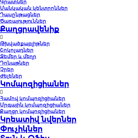
Գրատներ
Մանկական կենտրոններ
Դասընթացներ
Ծառայություններ
Քաղցրավենիք
Թխվածքաբլիթներ
Շոկոլադներ
Ջեմեր և մեղր
Դոնաթներ
Չրեր
Ժելեներ
Կոմպոզիցիաներ
Համով կոմպոզիցիաներ
Մրգային կոմպոզիցիաներ
Քաղցր կոմպոզիցիաներ
Կրեատիվ նվերներ
Փուչիկներ