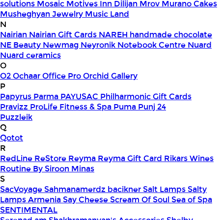
solutions
Mosaic
Motives Inn Dilijan
Mrov
Murano Cakes
Musheghyan Jewelry
Music Land
N
Nairian
Nairian Gift Cards
NAREH handmade chocolate
NE Beauty
Newmag
Neyronik
Notebook Centre
Nuard
Nuard ceramics
O
O2
Ochaar
Office Pro
Orchid Gallery
P
Papyrus
Parma
PAYUSAC
Philharmonic Gift Cards
Pravizz
ProLife Fitness & Spa
Puma
Punj 24
Puzzleik
Q
Qotot
R
RedLine
ReStore
Reyma
Reyma Gift Card
Rikars Wines
Routine By Siroon Minas
S
SacVoyage
Sahmanamerdz bacikner
Salt Lamps
Salty
Lamps Armenia
Say Cheese
Scream Of Soul
Sea of Spa
SENTIMENTAL