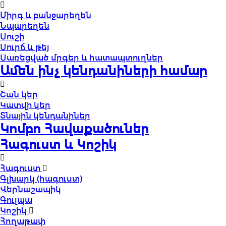
Միրգ և բանջարեղեն
Նպարեղեն
Սուշի
Սուրճ և թեյ
Սառեցված մրգեր և հատապտուղներ
Ամեն ինչ կենդանիների համար
Շան կեր
Կատվի կեր
Տնային կենդանիներ
Կոմբո Հավաքածուներ
Հագուստ և Կոշիկ
Հագուստ
Գլխարկ (հագուստ)
Վերնաշապիկ
Գուլպա
Կոշիկ
Հողաթափ