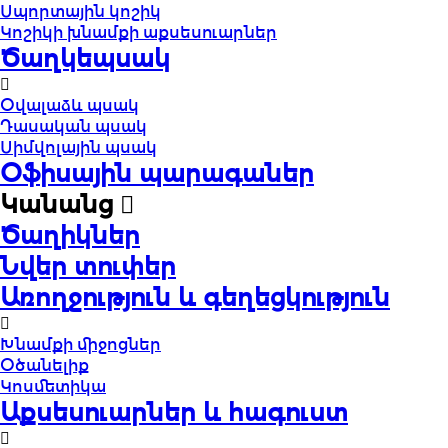
Սպորտային կոշիկ
Կոշիկի խնամքի աքսեսուարներ
Ծաղկեպսակ
Օվալաձև պսակ
Դասական պսակ
Սիմվոլային պսակ
Օֆիսային պարագաներ
Կանանց
Ծաղիկներ
Նվեր տուփեր
Առողջություն և գեղեցկություն
Խնամքի միջոցներ
Օծանելիք
Կոսմետիկա
Աքսեսուարներ և հագուստ