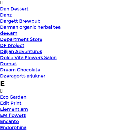
Dan Dessert
Danz
Dargett Brewpub
Darman organic herbal tea
dee.am
Department Store
DF project
Dilijan Adventures
Dolce Vita Flowers Salon
Domus
Dream Chocolate
Dzeragorts arjukner
E
Eco Garden
Edit Print
Element.am
EM flowers
Encanto
Endorphina