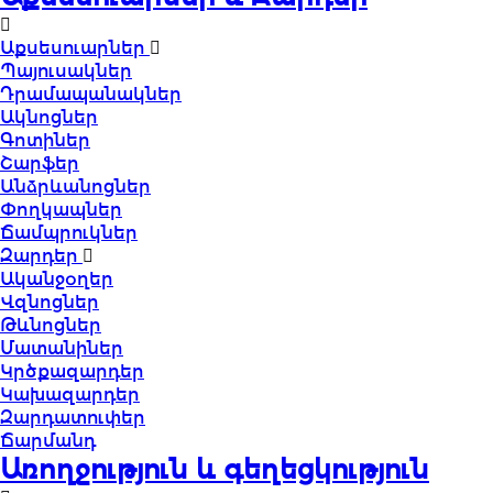
Աքսեսուարներ
Պայուսակներ
Դրամապանակներ
Ակնոցներ
Գոտիներ
Շարֆեր
Անձրևանոցներ
Փողկապներ
Ճամպրուկներ
Զարդեր
Ականջօղեր
Վզնոցներ
Թևնոցներ
Մատանիներ
Կրծքազարդեր
Կախազարդեր
Զարդատուփեր
Ճարմանդ
Առողջություն և գեղեցկություն