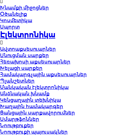
Խնամքի միջոցներ
Օծանելիք
Կոսմետիկա
Սպորտ
Էլեկտրոնիկա
Ավտոաքսեսուարներ
Սնուցման սարքեր
Հեռախոսի աքսեսուարներ
Խելացի սարքեր
Համակարգչային աքսեսուարներ
Պլանշետներ
Մանկական էլեկտրոնիկա
Անձնական խնամք
Կենցաղային տեխնիկա
Խաղային համակարգեր
Ցանցային սարքավորումներ
Սմարթֆոններ
Նոութբուքեր
Նոութբուքի պայուսակներ