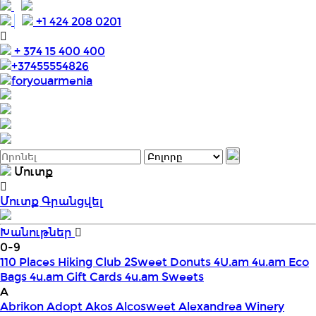
+1 424 208 0201
+ 374 15 400 400
+37455554826
foryouarmenia
Մուտք
Մուտք
Գրանցվել
Խանութներ
0-9
110 Places Hiking Club
2Sweet Donuts
4U.am
4u.am Eco
Bags
4u.am Gift Cards
4u.am Sweets
A
Abrikon
Adopt
Akos
Alcosweet
Alexandrea Winery