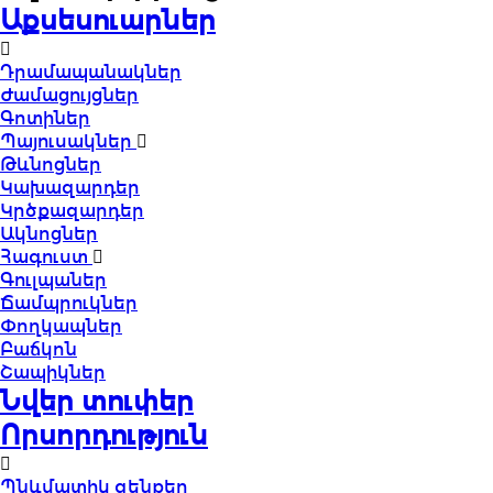
Աքսեսուարներ
Դրամապանակներ
Ժամացույցներ
Գոտիներ
Պայուսակներ
Թևնոցներ
Կախազարդեր
Կրծքազարդեր
Ակնոցներ
Հագուստ
Գուլպաներ
Ճամպրուկներ
Փողկապներ
Բաճկոն
Շապիկներ
Նվեր տուփեր
Որսորդություն
Պնևմատիկ զենքեր