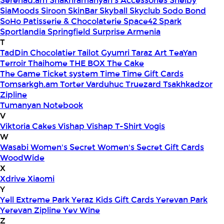
Serenad.am
Shakhramanyan's Accessories
Shelby
SiaMoods
Siroon SkinBar
Skyball
Skyclub
Sodo Bond
SoHo Patisserie & Chocolaterie
Space42
Spark
Sportlandia
Springfield
Surprise Armenia
T
TadDin Chocolatier
Tailot Gyumri
Taraz Art
TeaYan
Terroir
Thaihome
THE BOX
The Cake
The Game
Ticket system
Time
Time Gift Cards
Tomsarkgh.am
Torter Varduhuc
Truezard
Tsakhkadzor
Zipline
Tumanyan Notebook
V
Viktoria Cakes
Vishap
Vishap T-Shirt
Vogis
W
Wasabi
Women's Secret
Women's Secret Gift Cards
WoodWide
X
Xdrive
Xiaomi
Y
Yell Extreme Park
Yeraz Kids Gift Cards
Yerevan Park
Yerevan Zipline
Yev Wine
Z