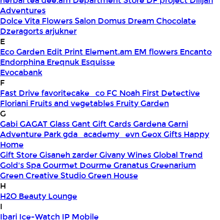
herbal tea
dee.am
Department Store
DF project
Dilijan
Adventures
Dolce Vita Flowers Salon
Domus
Dream Chocolate
Dzeragorts arjukner
E
Eco Garden
Edit Print
Element.am
EM flowers
Encanto
Endorphina
Ereqnuk
Esquisse
Evocabank
F
Fast Drive
favoritecake_co
FC Noah
First Detective
Floriani
Fruits and vegetables
Fruity Garden
G
Gabi
GAGAT Glass
Gant Gift Cards
Gardena
Garni
Adventure Park
gda_academy_evn
Geox
Gifts Happy
Home
Gift Store
Gisaneh zarder
Givany Wines
Global Trend
Gold's Spa
Gourmet Dourme
Granatus
Greenarium
Green Creative Studio
Green House
H
H2O Beauty Lounge
I
Ibari
Ice-Watch
IP Mobile