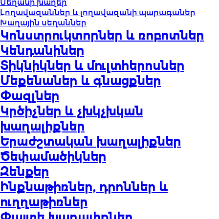
Սեղանի խաղեր
Լողավազաններ և լողավազանի պարագաներ
Խաղային սեղաններ
Կոնստրուկտորներ և ռոբոտներ
Կենդանիներ
Տիկնիկներ և մուլտհերոսներ
Մեքենաներ և գնացքներ
Փազլներ
Կրծիչներ և չխկչխկան
խաղալիքներ
Երաժշտական խաղալիքներ
Ծեփամածիկներ
Զենքեր
Ինքնաթիռներ, դրոններ և
ուղղաթիռներ
Փայտե խաղալիքներ