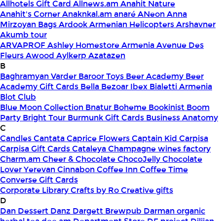
Allhotels Gift Card
Allnews.am
Anahit Nature
Anahit's Corner
Anaknkal.am
anaré
ANeon
Anna
Mirzoyan Bags
Ardook
Armenian Helicopters
Arshavner
Akumb tour
ARVAPROF
Ashley Homestore Armenia
Avenue Des
Fleurs
Awood
Aylkerp
Azatazen
B
Baghramyan Varder
Baroor Toys
Beer Academy
Beer
Academy Gift Cards
Bella
Bezoar Ibex
Bialetti Armenia
Blot Club
Blue Moon Collection
Bnatur
Boheme
Bookinist
Boom
Party
Bright Tour
Burmunk Gift Cards
Business Anatomy
C
Candles
Cantata
Caprice Flowers
Captain Kid
Carpisa
Carpisa Gift Cards
Cataleya
Champagne wines factory
Charm.am
Cheer & Chocolate
ChocoJelly
Chocolate
Lover Yerevan
Cinnabon
Coffee Inn
Coffee Time
Converse Gift Cards
Corporate Library
Crafts by Ro
Creative gifts
D
Dan Dessert
Danz
Dargett Brewpub
Darman organic