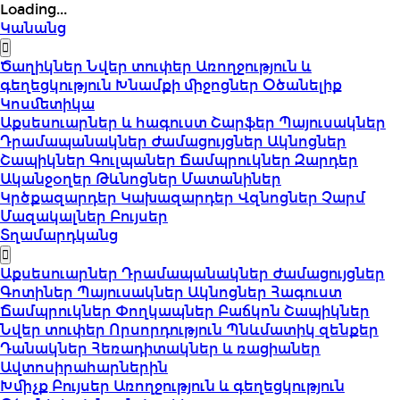
Loading...
Կանանց
Ծաղիկներ
Նվեր տուփեր
Առողջություն և
գեղեցկություն
Խնամքի միջոցներ
Օծանելիք
Կոսմետիկա
Աքսեսուարներ և հագուստ
Շարֆեր
Պայուսակներ
Դրամապանակներ
Ժամացույցներ
Ակնոցներ
Շապիկներ
Գուլպաներ
Ճամպրուկներ
Զարդեր
Ականջօղեր
Թևնոցներ
Մատանիներ
Կրծքազարդեր
Կախազարդեր
Վզնոցներ
Չարմ
Մազակալներ
Բույսեր
Տղամարդկանց
Աքսեսուարներ
Դրամապանակներ
Ժամացույցներ
Գոտիներ
Պայուսակներ
Ակնոցներ
Հագուստ
Ճամպրուկներ
Փողկապներ
Բաճկոն
Շապիկներ
Նվեր տուփեր
Որսորդություն
Պնևմատիկ զենքեր
Դանակներ
Հեռադիտակներ և ռացիաներ
Ավտոսիրահարներին
Խմիչք
Բույսեր
Առողջություն և գեղեցկություն