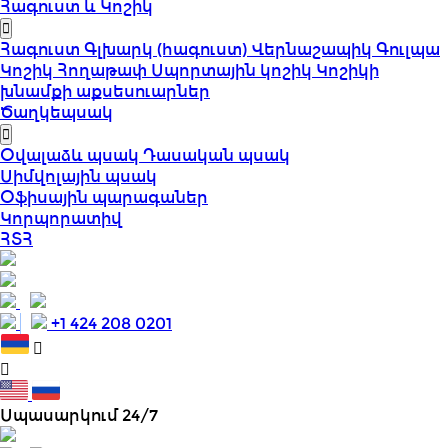
Հագուստ և Կոշիկ
Հագուստ
Գլխարկ (հագուստ)
Վերնաշապիկ
Գուլպա
Կոշիկ
Հողաթափ
Սպորտային կոշիկ
Կոշիկի
խնամքի աքսեսուարներ
Ծաղկեպսակ
Օվալաձև պսակ
Դասական պսակ
Սիմվոլային պսակ
Օֆիսային պարագաներ
Կորպորատիվ
ՀՏՀ
+1 424 208 0201
Սպասարկում 24/7