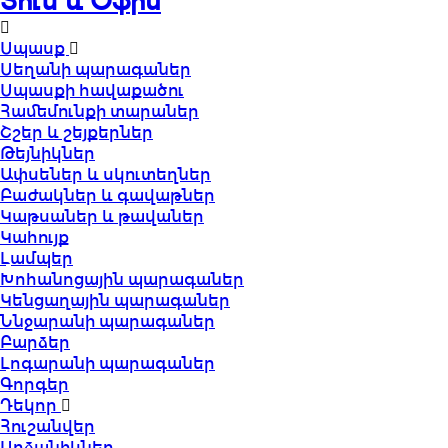
Տուն և Օֆիս
Սպասք
Սեղանի պարագաներ
Սպասքի հավաքածու
Համեմունքի տարաներ
Շշեր և շեյքերներ
Թեյնիկներ
Ափսեներ և սկուտեղներ
Բաժակներ և գավաթներ
Կաթսաներ և թավաներ
Կահույք
Լամպեր
Խոհանոցային պարագաներ
Կենցաղային պարագաներ
Ննջարանի պարագաներ
Բարձեր
Լոգարանի պարագաներ
Գորգեր
Դեկոր
Հուշանվեր
Արձանիկներ