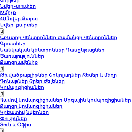
Տորթեր
Նվեր-տուփեր
Խմիչք
4U Նվեր Քարտ
Նվեր-քարտեր
Առևտրի Կենտրոններ
Ժամանցի Կենտրոններ
Գրատներ
Մանկական կենտրոններ
Դասընթացներ
Ծառայություններ
Քաղցրավենիք
Թխվածքաբլիթներ
Շոկոլադներ
Ջեմեր և մեղր
Դոնաթներ
Չրեր
Ժելեներ
Կոմպոզիցիաներ
Համով կոմպոզիցիաներ
Մրգային կոմպոզիցիաներ
Քաղցր կոմպոզիցիաներ
Կրեատիվ նվերներ
Փուչիկներ
Տուն և Օֆիս