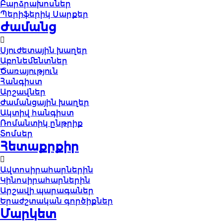
Բարձրախոսներ
Պերիֆերիկ Սարքեր
Ժամանց
Սյուժետային խաղեր
Աբոնեմենտներ
Ծառայություն
Հանգիստ
Արշավներ
Ժամանցային խաղեր
Ակտիվ հանգիստ
Ռոմանտիկ ընթրիք
Տոմսեր
Հետաքրքիր
Ավտոսիրահարներին
Կինոսիրահարներին
Արշավի պարագաներ
Երաժշտական գործիքներ
Մարկետ