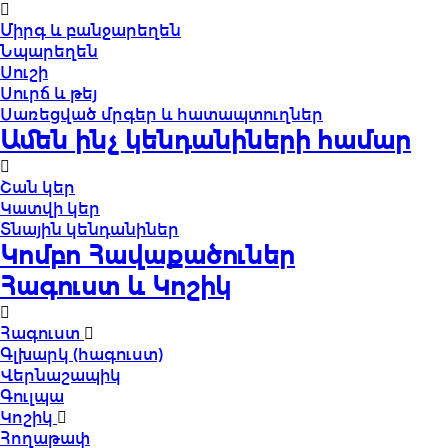
Միրգ և բանջարեղեն
Նպարեղեն
Սուշի
Սուրճ և թեյ
Սառեցված մրգեր և հատապտուղներ
Ամեն ինչ կենդանիների համար
Շան կեր
Կատվի կեր
Տնային կենդանիներ
Կոմբո Հավաքածուներ
Հագուստ և Կոշիկ
Հագուստ
Գլխարկ (հագուստ)
Վերնաշապիկ
Գուլպա
Կոշիկ
Հողաթափ