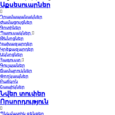
Աքսեսուարներ
Դրամապանակներ
Ժամացույցներ
Գոտիներ
Պայուսակներ
Թևնոցներ
Կախազարդեր
Կրծքազարդեր
Ակնոցներ
Հագուստ
Գուլպաներ
Ճամպրուկներ
Փողկապներ
Բաճկոն
Շապիկներ
Նվեր տուփեր
Որսորդություն
Պնևմատիկ զենքեր