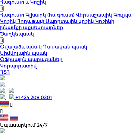
Հագուստ և Կոշիկ
Հագուստ
Գլխարկ (հագուստ)
Վերնաշապիկ
Գուլպա
Կոշիկ
Հողաթափ
Սպորտային կոշիկ
Կոշիկի
խնամքի աքսեսուարներ
Ծաղկեպսակ
Օվալաձև պսակ
Դասական պսակ
Սիմվոլային պսակ
Օֆիսային պարագաներ
Կորպորատիվ
ՀՏՀ
+1 424 208 0201
Սպասարկում 24/7