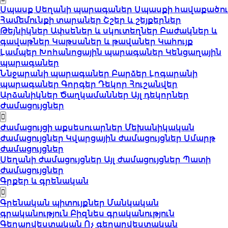
Սպասք
Սեղանի պարագաներ
Սպասքի հավաքածու
Համեմունքի տարաներ
Շշեր և շեյքերներ
Թեյնիկներ
Ափսեներ և սկուտեղներ
Բաժակներ և
գավաթներ
Կաթսաներ և թավաներ
Կահույք
Լամպեր
Խոհանոցային պարագաներ
Կենցաղային
պարագաներ
Ննջարանի պարագաներ
Բարձեր
Լոգարանի
պարագաներ
Գորգեր
Դեկոր
Հուշանվեր
Արձանիկներ
Ծաղկամաններ
Այլ դեկորներ
Ժամացույցներ
Ժամացույցի աքսեսուարներ
Մեխանիկական
ժամացույցներ
Կվարցային ժամացույցներ
Սմարթ
ժամացույցներ
Սեղանի ժամացույցներ
Այլ ժամացույցներ
Պատի
ժամացույցներ
Գրքեր և գրենական
Գրենական պիտույքներ
Մանկական
գրականություն
Բիզնես գրականություն
Գեղարվեստական
Ոչ գեղարվեստական