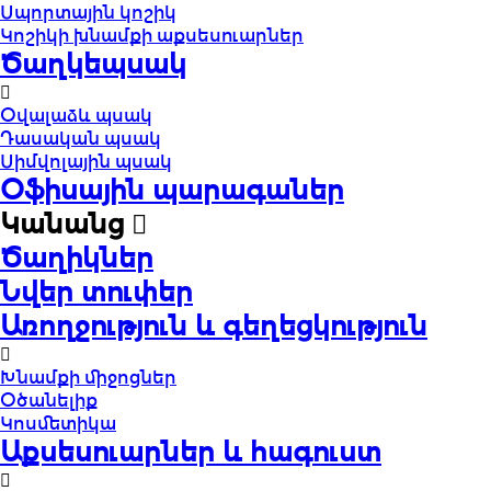
Սպորտային կոշիկ
Կոշիկի խնամքի աքսեսուարներ
Ծաղկեպսակ
Օվալաձև պսակ
Դասական պսակ
Սիմվոլային պսակ
Օֆիսային պարագաներ
Կանանց
Ծաղիկներ
Նվեր տուփեր
Առողջություն և գեղեցկություն
Խնամքի միջոցներ
Օծանելիք
Կոսմետիկա
Աքսեսուարներ և հագուստ