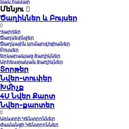
Տան համար
Մենյու
Ծաղիկներ և Բույսեր
Վարդեր
Ծաղկեփնջեր
Ծաղկային կոմպոզիցիաներ
Բույսեր
Երկարակյաց ծաղիկներ
Արհեստական ծաղիկներ
Տորթեր
Նվեր-տուփեր
Խմիչք
4U Նվեր Քարտ
Նվեր-քարտեր
Առևտրի Կենտրոններ
Ժամանցի Կենտրոններ