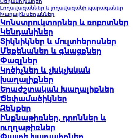
Սեղանի խաղեր
Լողավազաններ և լողավազանի պարագաներ
Խաղային սեղաններ
Կոնստրուկտորներ և ռոբոտներ
Կենդանիներ
Տիկնիկներ և մուլտհերոսներ
Մեքենաներ և գնացքներ
Փազլներ
Կրծիչներ և չխկչխկան
խաղալիքներ
Երաժշտական խաղալիքներ
Ծեփամածիկներ
Զենքեր
Ինքնաթիռներ, դրոններ և
ուղղաթիռներ
Փայտե խաղալիքներ