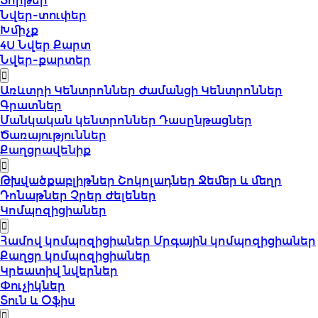
Տորթեր
Նվեր-տուփեր
Խմիչք
4U Նվեր Քարտ
Նվեր-քարտեր
Առևտրի Կենտրոններ
Ժամանցի Կենտրոններ
Գրատներ
Մանկական կենտրոններ
Դասընթացներ
Ծառայություններ
Քաղցրավենիք
Թխվածքաբլիթներ
Շոկոլադներ
Ջեմեր և մեղր
Դոնաթներ
Չրեր
Ժելեներ
Կոմպոզիցիաներ
Համով կոմպոզիցիաներ
Մրգային կոմպոզիցիաներ
Քաղցր կոմպոզիցիաներ
Կրեատիվ նվերներ
Փուչիկներ
Տուն և Օֆիս