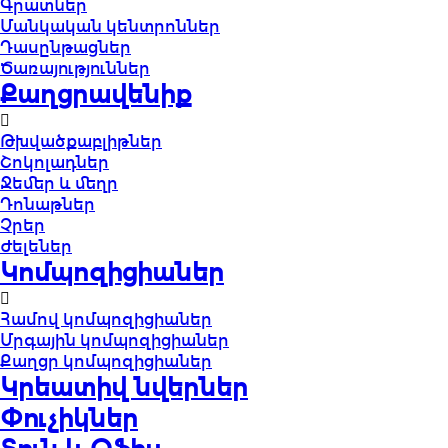
Գրատներ
Մանկական կենտրոններ
Դասընթացներ
Ծառայություններ
Քաղցրավենիք
Թխվածքաբլիթներ
Շոկոլադներ
Ջեմեր և մեղր
Դոնաթներ
Չրեր
Ժելեներ
Կոմպոզիցիաներ
Համով կոմպոզիցիաներ
Մրգային կոմպոզիցիաներ
Քաղցր կոմպոզիցիաներ
Կրեատիվ նվերներ
Փուչիկներ