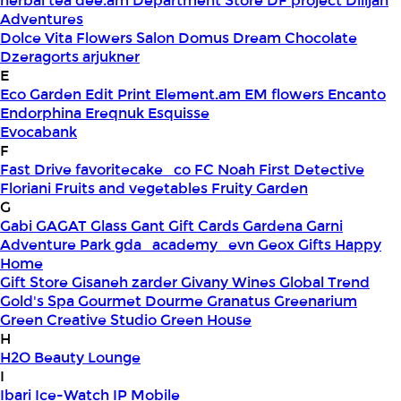
herbal tea
dee.am
Department Store
DF project
Dilijan
Adventures
Dolce Vita Flowers Salon
Domus
Dream Chocolate
Dzeragorts arjukner
E
Eco Garden
Edit Print
Element.am
EM flowers
Encanto
Endorphina
Ereqnuk
Esquisse
Evocabank
F
Fast Drive
favoritecake_co
FC Noah
First Detective
Floriani
Fruits and vegetables
Fruity Garden
G
Gabi
GAGAT Glass
Gant Gift Cards
Gardena
Garni
Adventure Park
gda_academy_evn
Geox
Gifts Happy
Home
Gift Store
Gisaneh zarder
Givany Wines
Global Trend
Gold's Spa
Gourmet Dourme
Granatus
Greenarium
Green Creative Studio
Green House
H
H2O Beauty Lounge
I
Ibari
Ice-Watch
IP Mobile