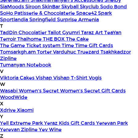
Serenad.am
Shakhramanyan's Accessories
Shelby
SiaMoods
Siroon SkinBar
Skyball
Skyclub
Sodo Bond
SoHo Patisserie & Chocolaterie
Space42
Spark
Sportlandia
Springfield
Surprise Armenia
T
TadDin Chocolatier
Tailot Gyumri
Taraz Art
TeaYan
Terroir
Thaihome
THE BOX
The Cake
The Game
Ticket system
Time
Time Gift Cards
Tomsarkgh.am
Torter Varduhuc
Truezard
Tsakhkadzor
Zipline
Tumanyan Notebook
V
Viktoria Cakes
Vishap
Vishap T-Shirt
Vogis
W
Wasabi
Women's Secret
Women's Secret Gift Cards
WoodWide
X
Xdrive
Xiaomi
Y
Yell Extreme Park
Yeraz Kids Gift Cards
Yerevan Park
Yerevan Zipline
Yev Wine
Z