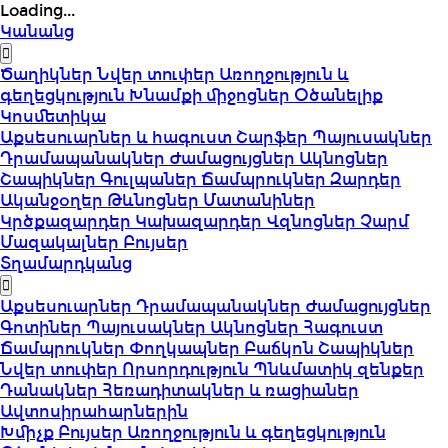
Loading...
Կանանց
Ծաղիկներ
Նվեր տուփեր
Առողջություն և
գեղեցկություն
Խնամքի միջոցներ
Օծանելիք
Կոսմետիկա
Աքսեսուարներ և հագուստ
Շարֆեր
Պայուսակներ
Դրամապանակներ
Ժամացույցներ
Ակնոցներ
Շապիկներ
Գուլպաներ
Ճամպրուկներ
Զարդեր
Ականջօղեր
Թևնոցներ
Մատանիներ
Կրծքազարդեր
Կախազարդեր
Վզնոցներ
Չարմ
Մազակալներ
Բույսեր
Տղամարդկանց
Աքսեսուարներ
Դրամապանակներ
Ժամացույցներ
Գոտիներ
Պայուսակներ
Ակնոցներ
Հագուստ
Ճամպրուկներ
Փողկապներ
Բաճկոն
Շապիկներ
Նվեր տուփեր
Որսորդություն
Պնևմատիկ զենքեր
Դանակներ
Հեռադիտակներ և ռացիաներ
Ավտոսիրահարներին
Խմիչք
Բույսեր
Առողջություն և գեղեցկություն