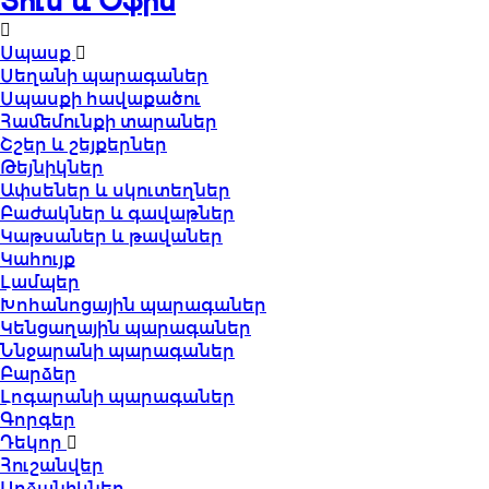
Տուն և Օֆիս
Սպասք
Սեղանի պարագաներ
Սպասքի հավաքածու
Համեմունքի տարաներ
Շշեր և շեյքերներ
Թեյնիկներ
Ափսեներ և սկուտեղներ
Բաժակներ և գավաթներ
Կաթսաներ և թավաներ
Կահույք
Լամպեր
Խոհանոցային պարագաներ
Կենցաղային պարագաներ
Ննջարանի պարագաներ
Բարձեր
Լոգարանի պարագաներ
Գորգեր
Դեկոր
Հուշանվեր
Արձանիկներ