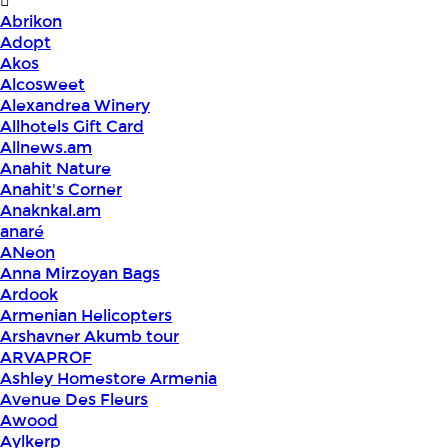
Abrikon
Adopt
Akos
Alcosweet
Alexandrea Winery
Allhotels Gift Card
Allnews.am
Anahit Nature
Anahit's Corner
Anaknkal.am
anaré
ANeon
Anna Mirzoyan Bags
Ardook
Armenian Helicopters
Arshavner Akumb tour
ARVAPROF
Ashley Homestore Armenia
Avenue Des Fleurs
Awood
Aylkerp