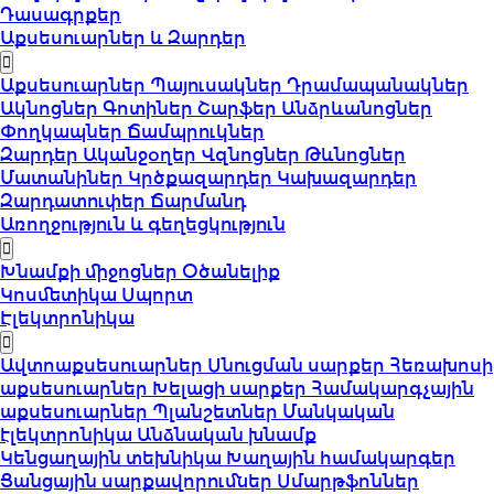
Դասագրքեր
Աքսեսուարներ և Զարդեր
Աքսեսուարներ
Պայուսակներ
Դրամապանակներ
Ակնոցներ
Գոտիներ
Շարֆեր
Անձրևանոցներ
Փողկապներ
Ճամպրուկներ
Զարդեր
Ականջօղեր
Վզնոցներ
Թևնոցներ
Մատանիներ
Կրծքազարդեր
Կախազարդեր
Զարդատուփեր
Ճարմանդ
Առողջություն և գեղեցկություն
Խնամքի միջոցներ
Օծանելիք
Կոսմետիկա
Սպորտ
Էլեկտրոնիկա
Ավտոաքսեսուարներ
Սնուցման սարքեր
Հեռախոսի
աքսեսուարներ
Խելացի սարքեր
Համակարգչային
աքսեսուարներ
Պլանշետներ
Մանկական
էլեկտրոնիկա
Անձնական խնամք
Կենցաղային տեխնիկա
Խաղային համակարգեր
Ցանցային սարքավորումներ
Սմարթֆոններ