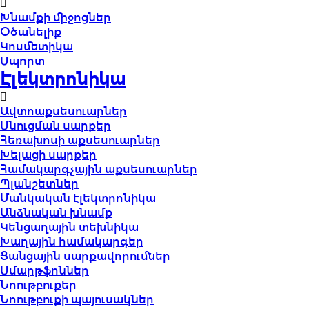
Խնամքի միջոցներ
Օծանելիք
Կոսմետիկա
Սպորտ
Էլեկտրոնիկա
Ավտոաքսեսուարներ
Սնուցման սարքեր
Հեռախոսի աքսեսուարներ
Խելացի սարքեր
Համակարգչային աքսեսուարներ
Պլանշետներ
Մանկական էլեկտրոնիկա
Անձնական խնամք
Կենցաղային տեխնիկա
Խաղային համակարգեր
Ցանցային սարքավորումներ
Սմարթֆոններ
Նոութբուքեր
Նոութբուքի պայուսակներ