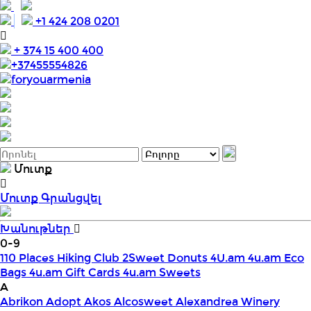
+1 424 208 0201
+ 374 15 400 400
+37455554826
foryouarmenia
Մուտք
Մուտք
Գրանցվել
Խանութներ
0-9
110 Places Hiking Club
2Sweet Donuts
4U.am
4u.am Eco
Bags
4u.am Gift Cards
4u.am Sweets
A
Abrikon
Adopt
Akos
Alcosweet
Alexandrea Winery