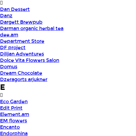
Dan Dessert
Danz
Dargett Brewpub
Darman organic herbal tea
dee.am
Department Store
DF project
Dilijan Adventures
Dolce Vita Flowers Salon
Domus
Dream Chocolate
Dzeragorts arjukner
E
Eco Garden
Edit Print
Element.am
EM flowers
Encanto
Endorphina