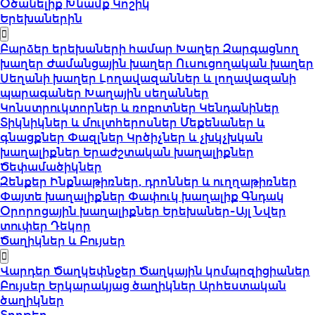
Օծանելիք
Խնամք
Կոշիկ
Երեխաներին
Բարձեր երեխաների համար
Խաղեր
Զարգացնող
խաղեր
Ժամանցային խաղեր
Ուսուցողական խաղեր
Սեղանի խաղեր
Լողավազաններ և լողավազանի
պարագաներ
Խաղային սեղաններ
Կոնստրուկտորներ և ռոբոտներ
Կենդանիներ
Տիկնիկներ և մուլտհերոսներ
Մեքենաներ և
գնացքներ
Փազլներ
Կրծիչներ և չխկչխկան
խաղալիքներ
Երաժշտական խաղալիքներ
Ծեփամածիկներ
Զենքեր
Ինքնաթիռներ, դրոններ և ուղղաթիռներ
Փայտե խաղալիքներ
Փափուկ խաղալիք
Գնդակ
Օրորոցային խաղալիքներ
Երեխաներ-Այլ
Նվեր
տուփեր
Դեկոր
Ծաղիկներ և Բույսեր
Վարդեր
Ծաղկեփնջեր
Ծաղկային կոմպոզիցիաներ
Բույսեր
Երկարակյաց ծաղիկներ
Արհեստական
ծաղիկներ