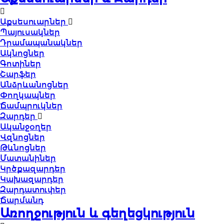
Աքսեսուարներ
Պայուսակներ
Դրամապանակներ
Ակնոցներ
Գոտիներ
Շարֆեր
Անձրևանոցներ
Փողկապներ
Ճամպրուկներ
Զարդեր
Ականջօղեր
Վզնոցներ
Թևնոցներ
Մատանիներ
Կրծքազարդեր
Կախազարդեր
Զարդատուփեր
Ճարմանդ
Առողջություն և գեղեցկություն