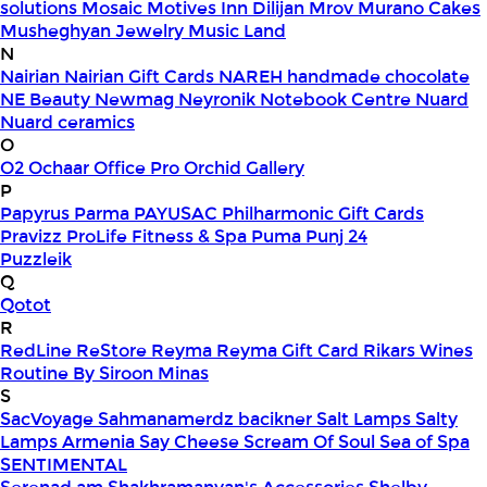
solutions
Mosaic
Motives Inn Dilijan
Mrov
Murano Cakes
Musheghyan Jewelry
Music Land
N
Nairian
Nairian Gift Cards
NAREH handmade chocolate
NE Beauty
Newmag
Neyronik
Notebook Centre
Nuard
Nuard ceramics
O
O2
Ochaar
Office Pro
Orchid Gallery
P
Papyrus
Parma
PAYUSAC
Philharmonic Gift Cards
Pravizz
ProLife Fitness & Spa
Puma
Punj 24
Puzzleik
Q
Qotot
R
RedLine
ReStore
Reyma
Reyma Gift Card
Rikars Wines
Routine By Siroon Minas
S
SacVoyage
Sahmanamerdz bacikner
Salt Lamps
Salty
Lamps Armenia
Say Cheese
Scream Of Soul
Sea of Spa
SENTIMENTAL