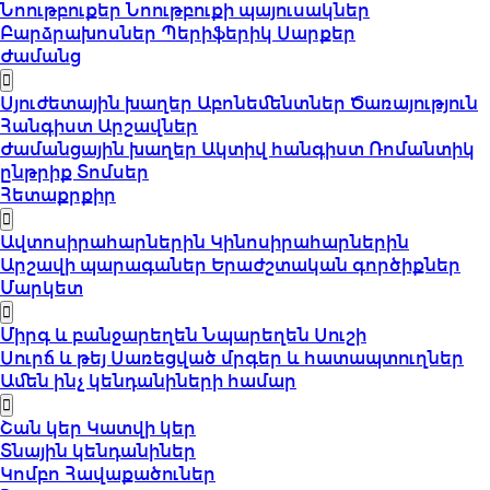
Նոութբուքեր
Նոութբուքի պայուսակներ
Բարձրախոսներ
Պերիֆերիկ Սարքեր
Ժամանց
Սյուժետային խաղեր
Աբոնեմենտներ
Ծառայություն
Հանգիստ
Արշավներ
Ժամանցային խաղեր
Ակտիվ հանգիստ
Ռոմանտիկ
ընթրիք
Տոմսեր
Հետաքրքիր
Ավտոսիրահարներին
Կինոսիրահարներին
Արշավի պարագաներ
Երաժշտական գործիքներ
Մարկետ
Միրգ և բանջարեղեն
Նպարեղեն
Սուշի
Սուրճ և թեյ
Սառեցված մրգեր և հատապտուղներ
Ամեն ինչ կենդանիների համար
Շան կեր
Կատվի կեր
Տնային կենդանիներ
Կոմբո Հավաքածուներ