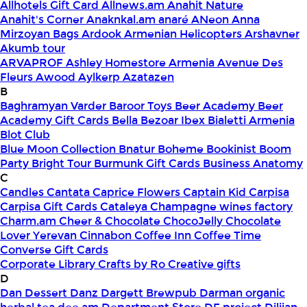
Allhotels Gift Card
Allnews.am
Anahit Nature
Anahit's Corner
Anaknkal.am
anaré
ANeon
Anna
Mirzoyan Bags
Ardook
Armenian Helicopters
Arshavner
Akumb tour
ARVAPROF
Ashley Homestore Armenia
Avenue Des
Fleurs
Awood
Aylkerp
Azatazen
B
Baghramyan Varder
Baroor Toys
Beer Academy
Beer
Academy Gift Cards
Bella
Bezoar Ibex
Bialetti Armenia
Blot Club
Blue Moon Collection
Bnatur
Boheme
Bookinist
Boom
Party
Bright Tour
Burmunk Gift Cards
Business Anatomy
C
Candles
Cantata
Caprice Flowers
Captain Kid
Carpisa
Carpisa Gift Cards
Cataleya
Champagne wines factory
Charm.am
Cheer & Chocolate
ChocoJelly
Chocolate
Lover Yerevan
Cinnabon
Coffee Inn
Coffee Time
Converse Gift Cards
Corporate Library
Crafts by Ro
Creative gifts
D
Dan Dessert
Danz
Dargett Brewpub
Darman organic