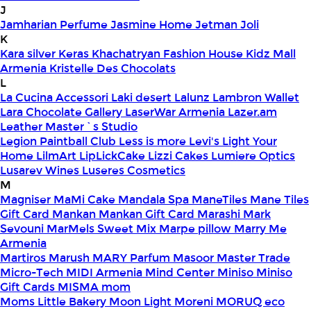
J
Jamharian Perfume
Jasmine Home
Jetman
Joli
K
Kara silver
Keras
Khachatryan Fashion House
Kidz Mall
Armenia
Kristelle Des Chocolats
L
La Cucina Accessori
Laki desert
Lalunz
Lambron Wallet
Lara Chocolate Gallery
LaserWar Armenia
Lazer.am
Leather Master`s Studio
Legion Paintball Club
Less is more
Levi's
Light Your
Home
LilmArt
LipLickCake
Lizzi Cakes
Lumiere Optics
Lusarev Wines
Luseres Cosmetics
M
Magniser
MaMi Cake
Mandala Spa
ManeTiles
Mane Tiles
Gift Card
Mankan
Mankan Gift Card
Marashi
Mark
Sevouni
MarMels Sweet Mix
Marpe pillow
Marry Me
Armenia
Martiros
Marush
MARY Parfum
Masoor
Master Trade
Micro-Tech
MIDI Armenia
Mind Center
Miniso
Miniso
Gift Cards
MISMA
mom
Moms Little Bakery
Moon Light
Moreni
MORUQ eco