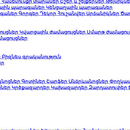
ւ
Համեմունքի տարաներ
Շշեր և շեյքերներ
Թեյնիկն
ային պարագաներ
Կենցաղային պարագաներ
ագաներ
Գորգեր
Դեկոր
Հուշանվեր
Արձանիկներ
Ծա
ւյցներ
Կվարցային ժամացույցներ
Սմարթ ժամացույ
ացույցներ
ն
Բիզնես գրականություն
եր
կնոցներ
Գոտիներ
Շարֆեր
Անձրևանոցներ
Փողկա
իներ
Կրծքազարդեր
Կախազարդեր
Զարդատուփեր