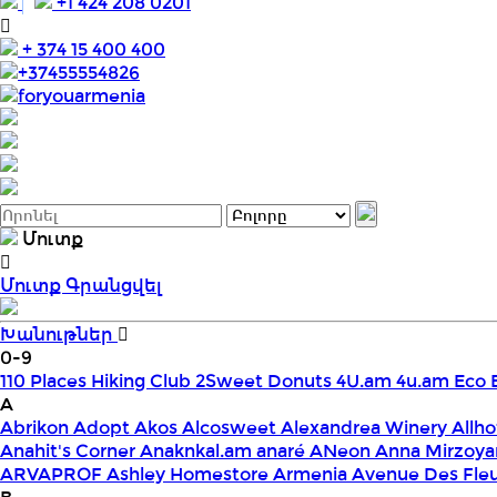
+1 424 208 0201
+ 374 15 400 400
+37455554826
foryouarmenia
Մուտք
Մուտք
Գրանցվել
Խանութներ
0-9
110 Places Hiking Club
2Sweet Donuts
4U.am
4u.am Eco 
A
Abrikon
Adopt
Akos
Alcosweet
Alexandrea Winery
Allho
Anahit's Corner
Anaknkal.am
anaré
ANeon
Anna Mirzoya
ARVAPROF
Ashley Homestore Armenia
Avenue Des Fle