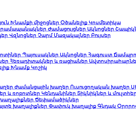
յուն
Խնամքի միջոցներ
Օծանելիք
Կոսմետիկա
Դրամապանակներ
Ժամացույցներ
Ակնոցներ
Շապիկ
դեր
Վզնոցներ
Չարմ
Մազակալներ
Բույսեր
ոտիներ
Պայուսակներ
Ակնոցներ
Հագուստ
Ճամպրո
ներ
Հեռադիտակներ և ռացիաներ
Ավտոսիրահարնե
ելիք
Խնամք
Կոշիկ
աղեր
Ժամանցային խաղեր
Ուսուցողական խաղեր
Ս
եր և ռոբոտներ
Կենդանիներ
Տիկնիկներ և մուլտհ
խաղալիքներ
Ծեփամածիկներ
այտե խաղալիքներ
Փափուկ խաղալիք
Գնդակ
Օրորո