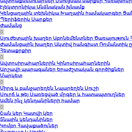
Ավտոաքսեսուարներ
Սնուցման սարքեր
Հեռախոսի
էլեկտրոնիկա
Անձնական խնամք
Կենցաղային տեխնիկա
Խաղային համակարգեր
Ցա
Պերիֆերիկ Սարքեր
Ժամանց
Սյուժետային խաղեր
Աբոնեմենտներ
Ծառայություն
Ժամանցային խաղեր
Ակտիվ հանգիստ
Ռոմանտիկ 
Հետաքրքիր
Ավտոսիրահարներին
Կինոսիրահարներին
Արշավի պարագաներ
Երաժշտական գործիքներ
Մարկետ
Միրգ և բանջարեղեն
Նպարեղեն
Սուշի
Սուրճ և թեյ
Սառեցված մրգեր և հատապտուղներ
Ամեն ինչ կենդանիների համար
Շան կեր
Կատվի կեր
Տնային կենդանիներ
Կոմբո Հավաքածուներ
Հագուստ և Կոշիկ