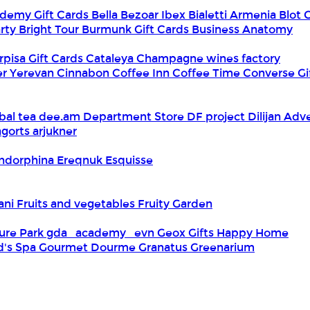
demy Gift Cards
Bella
Bezoar Ibex
Bialetti Armenia
Blot 
rty
Bright Tour
Burmunk Gift Cards
Business Anatomy
rpisa Gift Cards
Cataleya
Champagne wines factory
er Yerevan
Cinnabon
Coffee Inn
Coffee Time
Converse Gi
bal tea
dee.am
Department Store
DF project
Dilijan Adv
gorts arjukner
ndorphina
Ereqnuk
Esquisse
iani
Fruits and vegetables
Fruity Garden
ure Park
gda_academy_evn
Geox
Gifts Happy Home
d's Spa
Gourmet Dourme
Granatus
Greenarium