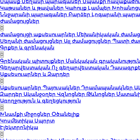
Սպասք
Սեղանի պարագաներ
Սպասքի հավաքածո
Կաթսաներ և թավաներ
Կահույք
Լամպեր
Խոհանոց
Ննջարանի պարագաներ
Բարձեր
Լոգարանի պար
Ժամացույցներ
Ժամացույցի աքսեսուարներ
Մեխանիկական ժամացո
Սեղանի ժամացույցներ
Այլ ժամացույցներ
Պատի ժամ
Գրքեր և գրենական
Գրենական պիտույքներ
Մանկական գրականությու
Գեղարվեստական
Ոչ գեղարվեստական
Դասագրք
Աքսեսուարներ և Զարդեր
Աքսեսուարներ
Պայուսակներ
Դրամապանակներ
Ա
Զարդեր
Ականջօղեր
Վզնոցներ
Թևնոցներ
Մատան
Առողջություն և գեղեցկություն
Խնամքի միջոցներ
Օծանելիք
Կոսմետիկա
Սպորտ
Էլեկտրոնիկա