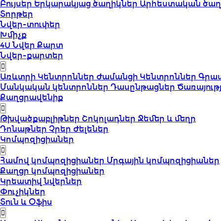
Բույսեր
Երկարակյաց ծաղիկներ
Արհեստական ծաղ
Տորթեր
Նվեր-տուփեր
Խմիչք
4U Նվեր Քարտ
Նվեր-քարտեր
Առևտրի Կենտրոններ
Ժամանցի Կենտրոններ
Գրա
Մանկական կենտրոններ
Դասընթացներ
Ծառայութ
Քաղցրավենիք
Թխվածքաբլիթներ
Շոկոլադներ
Ջեմեր և մեղր
Դոնաթներ
Չրեր
Ժելեներ
Կոմպոզիցիաներ
Համով կոմպոզիցիաներ
Մրգային կոմպոզիցիաներ
Քաղցր կոմպոզիցիաներ
Կրեատիվ նվերներ
Փուչիկներ
Տուն և Օֆիս