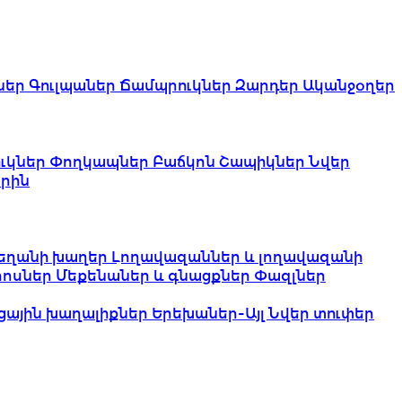
ներ
Գուլպաներ
Ճամպրուկներ
Զարդեր
Ականջօղեր
ւկներ
Փողկապներ
Բաճկոն
Շապիկներ
Նվեր
րին
եղանի խաղեր
Լողավազաններ և լողավազանի
երոսներ
Մեքենաներ և գնացքներ
Փազլներ
ցային խաղալիքներ
Երեխաներ-Այլ
Նվեր տուփեր