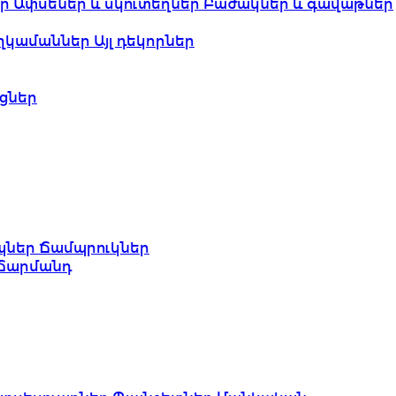
եր
Ափսեներ և սկուտեղներ
Բաժակներ և գավաթներ
ղկամաններ
Այլ դեկորներ
ցներ
պներ
Ճամպրուկներ
Ճարմանդ