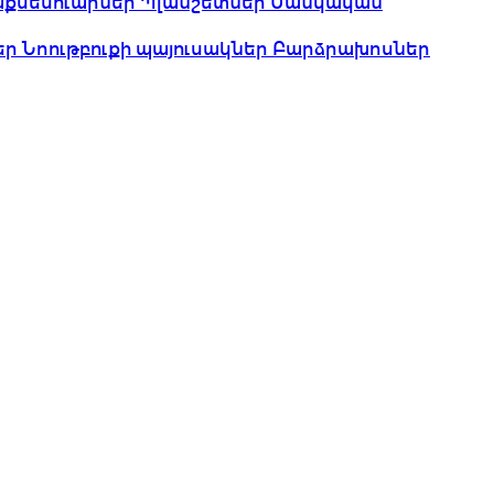
աքսեսուարներ
Պլանշետներ
Մանկական
եր
Նոութբուքի պայուսակներ
Բարձրախոսներ