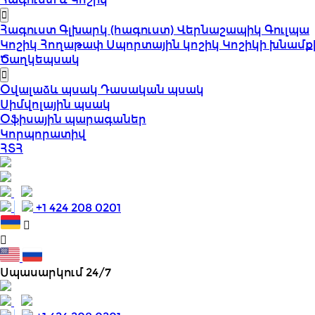
Հագուստ
Գլխարկ (հագուստ)
Վերնաշապիկ
Գուլպա
Կոշիկ
Հողաթափ
Սպորտային կոշիկ
Կոշիկի խնամք
Ծաղկեպսակ
Օվալաձև պսակ
Դասական պսակ
Սիմվոլային պսակ
Օֆիսային պարագաներ
Կորպորատիվ
ՀՏՀ
+1 424 208 0201
Սպասարկում 24/7