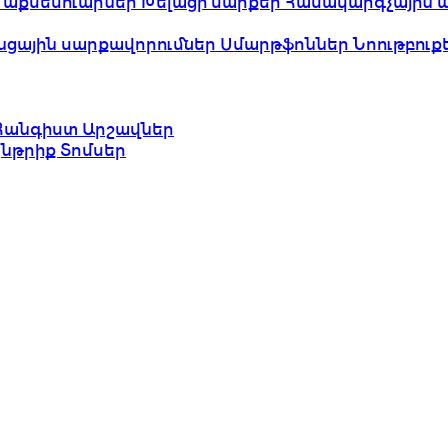
 աքսեսուարներ
Խելացի սարքեր
Համակարգչային 
նցային սարքավորումներ
Սմարթֆոններ
Նոութբուք
Հանգիստ
Արշավներ
ընթրիք
Տոմսեր