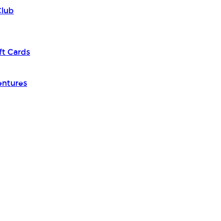
Club
ft Cards
entures