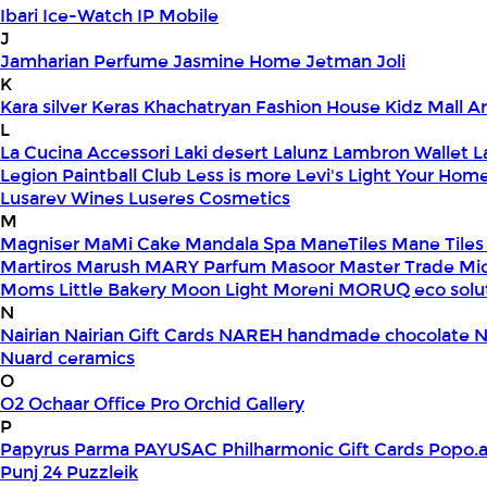
Ibari
Ice-Watch
IP Mobile
J
Jamharian Perfume
Jasmine Home
Jetman
Joli
K
Kara silver
Keras
Khachatryan Fashion House
Kidz Mall 
L
La Cucina Accessori
Laki desert
Lalunz
Lambron Wallet
L
Legion Paintball Club
Less is more
Levi's
Light Your Hom
Lusarev Wines
Luseres Cosmetics
M
Magniser
MaMi Cake
Mandala Spa
ManeTiles
Mane Tiles
Martiros
Marush
MARY Parfum
Masoor
Master Trade
Mi
Moms Little Bakery
Moon Light
Moreni
MORUQ eco solu
N
Nairian
Nairian Gift Cards
NAREH handmade chocolate
N
Nuard ceramics
O
O2
Ochaar
Office Pro
Orchid Gallery
P
Papyrus
Parma
PAYUSAC
Philharmonic Gift Cards
Popo.
Punj 24
Puzzleik