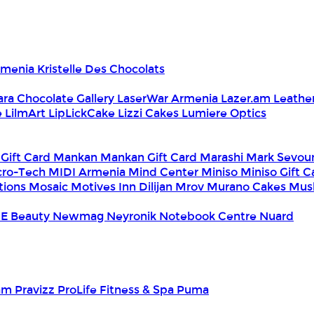
Armenia
Kristelle Des Chocolats
ara Chocolate Gallery
LaserWar Armenia
Lazer.am
Leathe
e
LilmArt
LipLickCake
Lizzi Cakes
Lumiere Optics
 Gift Card
Mankan
Mankan Gift Card
Marashi
Mark Sevou
cro-Tech
MIDI Armenia
Mind Center
Miniso
Miniso Gift 
tions
Mosaic
Motives Inn Dilijan
Mrov
Murano Cakes
Mus
E Beauty
Newmag
Neyronik
Notebook Centre
Nuard
am
Pravizz
ProLife Fitness & Spa
Puma