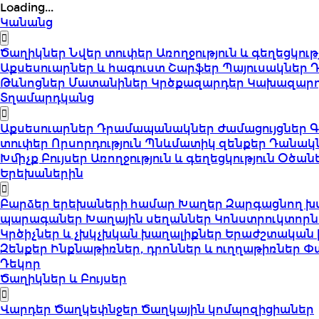
Loading...
Կանանց
Ծաղիկներ
Նվեր տուփեր
Առողջություն և գեղեցկութ
Աքսեսուարներ և հագուստ
Շարֆեր
Պայուսակներ
Թևնոցներ
Մատանիներ
Կրծքազարդեր
Կախազար
Տղամարդկանց
Աքսեսուարներ
Դրամապանակներ
Ժամացույցներ
Գ
տուփեր
Որսորդություն
Պնևմատիկ զենքեր
Դանակ
Խմիչք
Բույսեր
Առողջություն և գեղեցկություն
Օծան
Երեխաներին
Բարձեր երեխաների համար
Խաղեր
Զարգացնող խ
պարագաներ
Խաղային սեղաններ
Կոնստրուկտորն
Կրծիչներ և չխկչխկան խաղալիքներ
Երաժշտական 
Զենքեր
Ինքնաթիռներ, դրոններ և ուղղաթիռներ
Փ
Դեկոր
Ծաղիկներ և Բույսեր
Վարդեր
Ծաղկեփնջեր
Ծաղկային կոմպոզիցիաներ