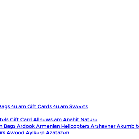
Bags
4u.am Gift Cards
4u.am Sweets
tels Gift Card
Allnews.am
Anahit Nature
n Bags
Ardook
Armenian Helicopters
Arshavner Akumb t
urs
Awood
Aylkerp
Azatazen