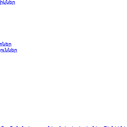
իկներ
տներ
յուններ