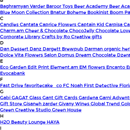
B
Baghramyan Varder
Baroor Toys
Beer Academy
Beer Aca
Blue Moon Collection
Bnatur
Boheme
Bookinist
Boom Pa
C
Candles
Cantata
Caprice Flowers
Captain Kid
Carpisa
Ca
Charm.am
Cheer & Chocolate
ChocoJelly
Chocolate Lov
Corporate Library
Crafts by Ro
Creative gifts
D
Dan Dessert
Danz
Dargett Brewpub
Darman organic her
Dolce Vita Flowers Salon
Domus
Dream Chocolate
Dzera
E
Eco Garden
Edit Print
Element.am
EM flowers
Encanto
E
Evocabank
F
Fast Drive
favoritecake_co
FC Noah
First Detective
Flor
G
Gabi
GAGAT Glass
Gant Gift Cards
Gardena
Garni Advent
Gift Store
Gisaneh zarder
Givany Wines
Global Trend
Gol
Green Creative Studio
Green House
H
H2O Beauty Lounge
HAYA
I