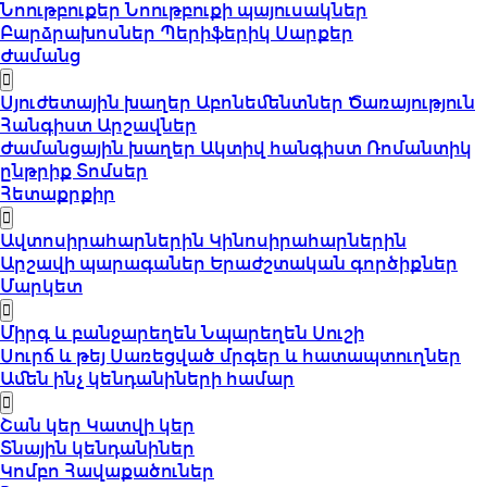
Նոութբուքեր
Նոութբուքի պայուսակներ
Բարձրախոսներ
Պերիֆերիկ Սարքեր
Ժամանց
Սյուժետային խաղեր
Աբոնեմենտներ
Ծառայություն
Հանգիստ
Արշավներ
Ժամանցային խաղեր
Ակտիվ հանգիստ
Ռոմանտիկ
ընթրիք
Տոմսեր
Հետաքրքիր
Ավտոսիրահարներին
Կինոսիրահարներին
Արշավի պարագաներ
Երաժշտական գործիքներ
Մարկետ
Միրգ և բանջարեղեն
Նպարեղեն
Սուշի
Սուրճ և թեյ
Սառեցված մրգեր և հատապտուղներ
Ամեն ինչ կենդանիների համար
Շան կեր
Կատվի կեր
Տնային կենդանիներ
Կոմբո Հավաքածուներ