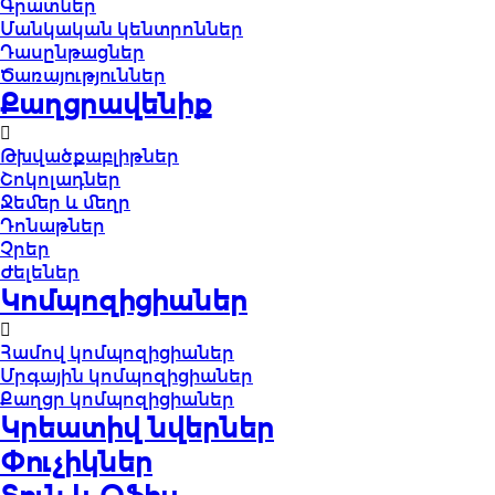
Գրատներ
Մանկական կենտրոններ
Դասընթացներ
Ծառայություններ
Քաղցրավենիք
Թխվածքաբլիթներ
Շոկոլադներ
Ջեմեր և մեղր
Դոնաթներ
Չրեր
Ժելեներ
Կոմպոզիցիաներ
Համով կոմպոզիցիաներ
Մրգային կոմպոզիցիաներ
Քաղցր կոմպոզիցիաներ
Կրեատիվ նվերներ
Փուչիկներ