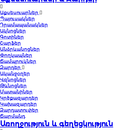
Աքսեսուարներ
Պայուսակներ
Դրամապանակներ
Ակնոցներ
Գոտիներ
Շարֆեր
Անձրևանոցներ
Փողկապներ
Ճամպրուկներ
Զարդեր
Ականջօղեր
Վզնոցներ
Թևնոցներ
Մատանիներ
Կրծքազարդեր
Կախազարդեր
Զարդատուփեր
Ճարմանդ
Առողջություն և գեղեցկություն