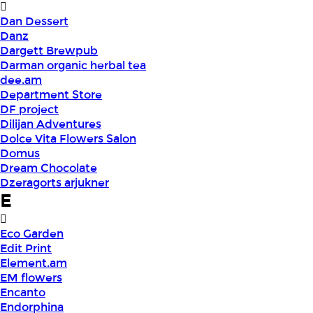
Dan Dessert
Danz
Dargett Brewpub
Darman organic herbal tea
dee.am
Department Store
DF project
Dilijan Adventures
Dolce Vita Flowers Salon
Domus
Dream Chocolate
Dzeragorts arjukner
E
Eco Garden
Edit Print
Element.am
EM flowers
Encanto
Endorphina