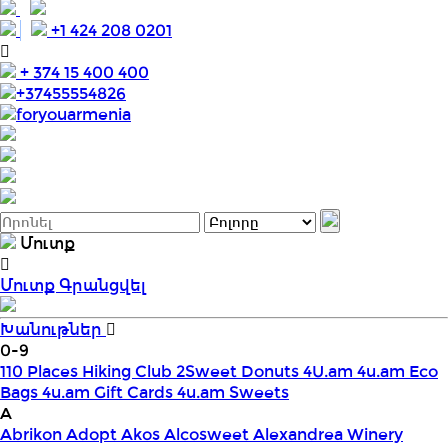
+1 424 208 0201
+ 374 15 400 400
+37455554826
foryouarmenia
Մուտք
Մուտք
Գրանցվել
Խանութներ
0-9
110 Places Hiking Club
2Sweet Donuts
4U.am
4u.am Eco
Bags
4u.am Gift Cards
4u.am Sweets
A
Abrikon
Adopt
Akos
Alcosweet
Alexandrea Winery