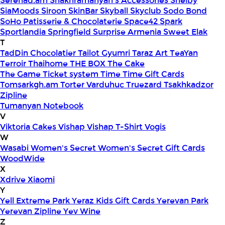
Serenad.am
Shakhramanyan's Accessories
Shelby
SiaMoods
Siroon SkinBar
Skyball
Skyclub
Sodo Bond
SoHo Patisserie & Chocolaterie
Space42
Spark
Sportlandia
Springfield
Surprise Armenia
Sweet Elak
T
TadDin Chocolatier
Tailot Gyumri
Taraz Art
TeaYan
Terroir
Thaihome
THE BOX
The Cake
The Game
Ticket system
Time
Time Gift Cards
Tomsarkgh.am
Torter Varduhuc
Truezard
Tsakhkadzor
Zipline
Tumanyan Notebook
V
Viktoria Cakes
Vishap
Vishap T-Shirt
Vogis
W
Wasabi
Women's Secret
Women's Secret Gift Cards
WoodWide
X
Xdrive
Xiaomi
Y
Yell Extreme Park
Yeraz Kids Gift Cards
Yerevan Park
Yerevan Zipline
Yev Wine
Z