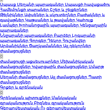
Սպասք
Սեղանի պարագաներ
Սպասքի հավաքածու
Համեմունքի տարաներ
Շշեր և շեյքերներ
Թեյնիկներ
Ափսեներ և սկուտեղներ
Բաժակներ և
գավաթներ
Կաթսաներ և թավաներ
Կահույք
Լամպեր
Խոհանոցային պարագաներ
Կենցաղային
պարագաներ
Ննջարանի պարագաներ
Բարձեր
Լոգարանի
պարագաներ
Գորգեր
Դեկոր
Հուշանվեր
Արձանիկներ
Ծաղկամաններ
Այլ դեկորներ
Ժամացույցներ
Ժամացույցի աքսեսուարներ
Մեխանիկական
ժամացույցներ
Կվարցային ժամացույցներ
Սմարթ
ժամացույցներ
Սեղանի ժամացույցներ
Այլ ժամացույցներ
Պատի
ժամացույցներ
Գրքեր և գրենական
Գրենական պիտույքներ
Մանկական
գրականություն
Բիզնես գրականություն
Գեղարվեստական
Ոչ գեղարվեստական