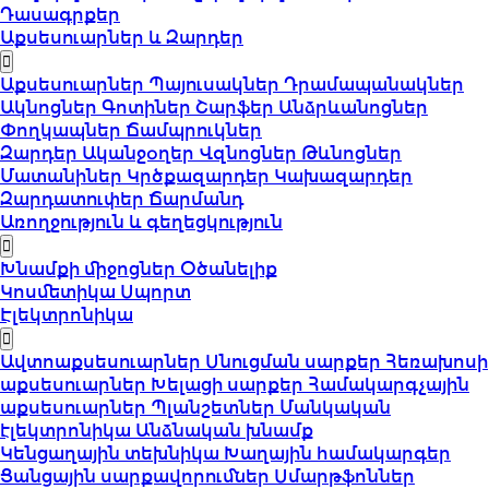
Դասագրքեր
Աքսեսուարներ և Զարդեր
Աքսեսուարներ
Պայուսակներ
Դրամապանակներ
Ակնոցներ
Գոտիներ
Շարֆեր
Անձրևանոցներ
Փողկապներ
Ճամպրուկներ
Զարդեր
Ականջօղեր
Վզնոցներ
Թևնոցներ
Մատանիներ
Կրծքազարդեր
Կախազարդեր
Զարդատուփեր
Ճարմանդ
Առողջություն և գեղեցկություն
Խնամքի միջոցներ
Օծանելիք
Կոսմետիկա
Սպորտ
Էլեկտրոնիկա
Ավտոաքսեսուարներ
Սնուցման սարքեր
Հեռախոսի
աքսեսուարներ
Խելացի սարքեր
Համակարգչային
աքսեսուարներ
Պլանշետներ
Մանկական
էլեկտրոնիկա
Անձնական խնամք
Կենցաղային տեխնիկա
Խաղային համակարգեր
Ցանցային սարքավորումներ
Սմարթֆոններ