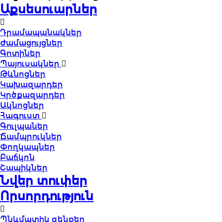
Աքսեսուարներ
Դրամապանակներ
Ժամացույցներ
Գոտիներ
Պայուսակներ
Թևնոցներ
Կախազարդեր
Կրծքազարդեր
Ակնոցներ
Հագուստ
Գուլպաներ
Ճամպրուկներ
Փողկապներ
Բաճկոն
Շապիկներ
Նվեր տուփեր
Որսորդություն
Պնևմատիկ զենքեր