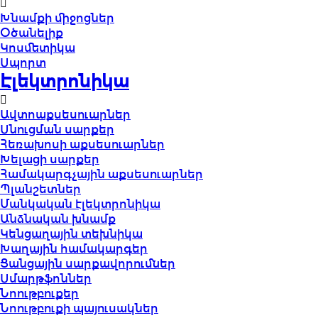
Խնամքի միջոցներ
Օծանելիք
Կոսմետիկա
Սպորտ
Էլեկտրոնիկա
Ավտոաքսեսուարներ
Սնուցման սարքեր
Հեռախոսի աքսեսուարներ
Խելացի սարքեր
Համակարգչային աքսեսուարներ
Պլանշետներ
Մանկական էլեկտրոնիկա
Անձնական խնամք
Կենցաղային տեխնիկա
Խաղային համակարգեր
Ցանցային սարքավորումներ
Սմարթֆոններ
Նոութբուքեր
Նոութբուքի պայուսակներ