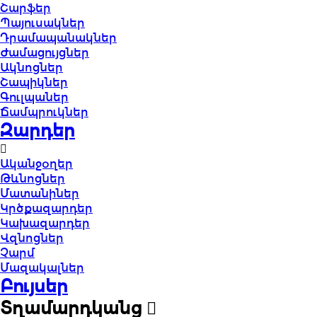
Շարֆեր
Պայուսակներ
Դրամապանակներ
Ժամացույցներ
Ակնոցներ
Շապիկներ
Գուլպաներ
Ճամպրուկներ
Զարդեր
Ականջօղեր
Թևնոցներ
Մատանիներ
Կրծքազարդեր
Կախազարդեր
Վզնոցներ
Չարմ
Մազակալներ
Բույսեր
Տղամարդկանց