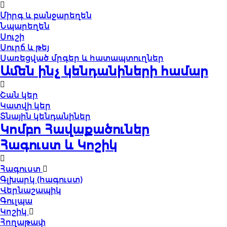
Միրգ և բանջարեղեն
Նպարեղեն
Սուշի
Սուրճ և թեյ
Սառեցված մրգեր և հատապտուղներ
Ամեն ինչ կենդանիների համար
Շան կեր
Կատվի կեր
Տնային կենդանիներ
Կոմբո Հավաքածուներ
Հագուստ և Կոշիկ
Հագուստ
Գլխարկ (հագուստ)
Վերնաշապիկ
Գուլպա
Կոշիկ
Հողաթափ