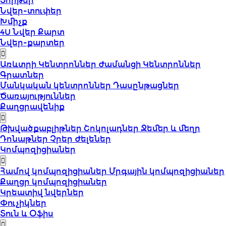
Տորթեր
Նվեր-տուփեր
Խմիչք
4U Նվեր Քարտ
Նվեր-քարտեր
Առևտրի Կենտրոններ
Ժամանցի Կենտրոններ
Գրատներ
Մանկական կենտրոններ
Դասընթացներ
Ծառայություններ
Քաղցրավենիք
Թխվածքաբլիթներ
Շոկոլադներ
Ջեմեր և մեղր
Դոնաթներ
Չրեր
Ժելեներ
Կոմպոզիցիաներ
Համով կոմպոզիցիաներ
Մրգային կոմպոզիցիաներ
Քաղցր կոմպոզիցիաներ
Կրեատիվ նվերներ
Փուչիկներ
Տուն և Օֆիս