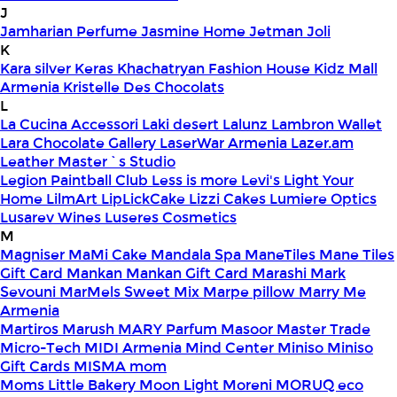
J
Jamharian Perfume
Jasmine Home
Jetman
Joli
K
Kara silver
Keras
Khachatryan Fashion House
Kidz Mall
Armenia
Kristelle Des Chocolats
L
La Cucina Accessori
Laki desert
Lalunz
Lambron Wallet
Lara Chocolate Gallery
LaserWar Armenia
Lazer.am
Leather Master`s Studio
Legion Paintball Club
Less is more
Levi's
Light Your
Home
LilmArt
LipLickCake
Lizzi Cakes
Lumiere Optics
Lusarev Wines
Luseres Cosmetics
M
Magniser
MaMi Cake
Mandala Spa
ManeTiles
Mane Tiles
Gift Card
Mankan
Mankan Gift Card
Marashi
Mark
Sevouni
MarMels Sweet Mix
Marpe pillow
Marry Me
Armenia
Martiros
Marush
MARY Parfum
Masoor
Master Trade
Micro-Tech
MIDI Armenia
Mind Center
Miniso
Miniso
Gift Cards
MISMA
mom
Moms Little Bakery
Moon Light
Moreni
MORUQ eco