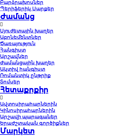
Բարձրախոսներ
Պերիֆերիկ Սարքեր
Ժամանց
Սյուժետային խաղեր
Աբոնեմենտներ
Ծառայություն
Հանգիստ
Արշավներ
Ժամանցային խաղեր
Ակտիվ հանգիստ
Ռոմանտիկ ընթրիք
Տոմսեր
Հետաքրքիր
Ավտոսիրահարներին
Կինոսիրահարներին
Արշավի պարագաներ
Երաժշտական գործիքներ
Մարկետ