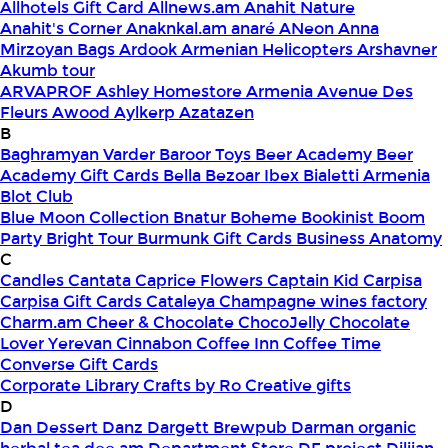
Allhotels Gift Card
Allnews.am
Anahit Nature
Anahit's Corner
Anaknkal.am
anaré
ANeon
Anna
Mirzoyan Bags
Ardook
Armenian Helicopters
Arshavner
Akumb tour
ARVAPROF
Ashley Homestore Armenia
Avenue Des
Fleurs
Awood
Aylkerp
Azatazen
B
Baghramyan Varder
Baroor Toys
Beer Academy
Beer
Academy Gift Cards
Bella
Bezoar Ibex
Bialetti Armenia
Blot Club
Blue Moon Collection
Bnatur
Boheme
Bookinist
Boom
Party
Bright Tour
Burmunk Gift Cards
Business Anatomy
C
Candles
Cantata
Caprice Flowers
Captain Kid
Carpisa
Carpisa Gift Cards
Cataleya
Champagne wines factory
Charm.am
Cheer & Chocolate
ChocoJelly
Chocolate
Lover Yerevan
Cinnabon
Coffee Inn
Coffee Time
Converse Gift Cards
Corporate Library
Crafts by Ro
Creative gifts
D
Dan Dessert
Danz
Dargett Brewpub
Darman organic