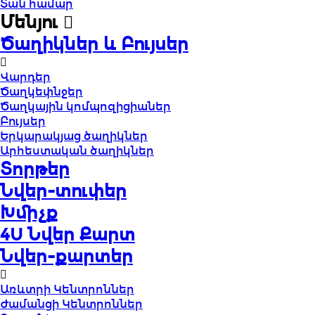
Տան համար
Մենյու
Ծաղիկներ և Բույսեր
Վարդեր
Ծաղկեփնջեր
Ծաղկային կոմպոզիցիաներ
Բույսեր
Երկարակյաց ծաղիկներ
Արհեստական ծաղիկներ
Տորթեր
Նվեր-տուփեր
Խմիչք
4U Նվեր Քարտ
Նվեր-քարտեր
Առևտրի Կենտրոններ
Ժամանցի Կենտրոններ