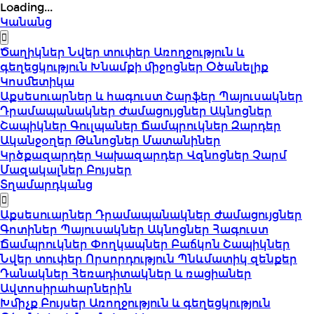
Loading...
Կանանց
Ծաղիկներ
Նվեր տուփեր
Առողջություն և
գեղեցկություն
Խնամքի միջոցներ
Օծանելիք
Կոսմետիկա
Աքսեսուարներ և հագուստ
Շարֆեր
Պայուսակներ
Դրամապանակներ
Ժամացույցներ
Ակնոցներ
Շապիկներ
Գուլպաներ
Ճամպրուկներ
Զարդեր
Ականջօղեր
Թևնոցներ
Մատանիներ
Կրծքազարդեր
Կախազարդեր
Վզնոցներ
Չարմ
Մազակալներ
Բույսեր
Տղամարդկանց
Աքսեսուարներ
Դրամապանակներ
Ժամացույցներ
Գոտիներ
Պայուսակներ
Ակնոցներ
Հագուստ
Ճամպրուկներ
Փողկապներ
Բաճկոն
Շապիկներ
Նվեր տուփեր
Որսորդություն
Պնևմատիկ զենքեր
Դանակներ
Հեռադիտակներ և ռացիաներ
Ավտոսիրահարներին
Խմիչք
Բույսեր
Առողջություն և գեղեցկություն