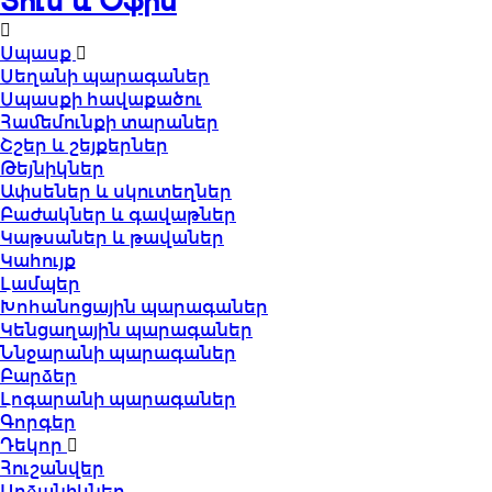
Տուն և Օֆիս
Սպասք
Սեղանի պարագաներ
Սպասքի հավաքածու
Համեմունքի տարաներ
Շշեր և շեյքերներ
Թեյնիկներ
Ափսեներ և սկուտեղներ
Բաժակներ և գավաթներ
Կաթսաներ և թավաներ
Կահույք
Լամպեր
Խոհանոցային պարագաներ
Կենցաղային պարագաներ
Ննջարանի պարագաներ
Բարձեր
Լոգարանի պարագաներ
Գորգեր
Դեկոր
Հուշանվեր
Արձանիկներ