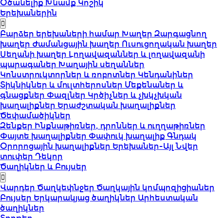
Օծանելիք
Խնամք
Կոշիկ
Երեխաներին
Բարձեր երեխաների համար
Խաղեր
Զարգացնող
խաղեր
Ժամանցային խաղեր
Ուսուցողական խաղեր
Սեղանի խաղեր
Լողավազաններ և լողավազանի
պարագաներ
Խաղային սեղաններ
Կոնստրուկտորներ և ռոբոտներ
Կենդանիներ
Տիկնիկներ և մուլտհերոսներ
Մեքենաներ և
գնացքներ
Փազլներ
Կրծիչներ և չխկչխկան
խաղալիքներ
Երաժշտական խաղալիքներ
Ծեփամածիկներ
Զենքեր
Ինքնաթիռներ, դրոններ և ուղղաթիռներ
Փայտե խաղալիքներ
Փափուկ խաղալիք
Գնդակ
Օրորոցային խաղալիքներ
Երեխաներ-Այլ
Նվեր
տուփեր
Դեկոր
Ծաղիկներ և Բույսեր
Վարդեր
Ծաղկեփնջեր
Ծաղկային կոմպոզիցիաներ
Բույսեր
Երկարակյաց ծաղիկներ
Արհեստական
ծաղիկներ