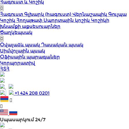
Հագուստ և Կոշիկ
Հագուստ
Գլխարկ (հագուստ)
Վերնաշապիկ
Գուլպա
Կոշիկ
Հողաթափ
Սպորտային կոշիկ
Կոշիկի
խնամքի աքսեսուարներ
Ծաղկեպսակ
Օվալաձև պսակ
Դասական պսակ
Սիմվոլային պսակ
Օֆիսային պարագաներ
Կորպորատիվ
ՀՏՀ
+1 424 208 0201
Սպասարկում 24/7