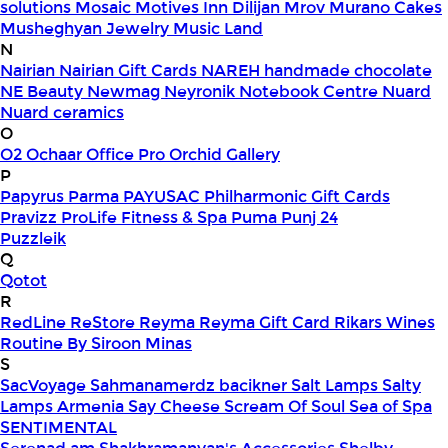
solutions
Mosaic
Motives Inn Dilijan
Mrov
Murano Cakes
Musheghyan Jewelry
Music Land
N
Nairian
Nairian Gift Cards
NAREH handmade chocolate
NE Beauty
Newmag
Neyronik
Notebook Centre
Nuard
Nuard ceramics
O
O2
Ochaar
Office Pro
Orchid Gallery
P
Papyrus
Parma
PAYUSAC
Philharmonic Gift Cards
Pravizz
ProLife Fitness & Spa
Puma
Punj 24
Puzzleik
Q
Qotot
R
RedLine
ReStore
Reyma
Reyma Gift Card
Rikars Wines
Routine By Siroon Minas
S
SacVoyage
Sahmanamerdz bacikner
Salt Lamps
Salty
Lamps Armenia
Say Cheese
Scream Of Soul
Sea of Spa
SENTIMENTAL