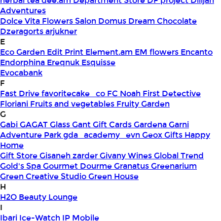
herbal tea
dee.am
Department Store
DF project
Dilijan
Adventures
Dolce Vita Flowers Salon
Domus
Dream Chocolate
Dzeragorts arjukner
E
Eco Garden
Edit Print
Element.am
EM flowers
Encanto
Endorphina
Ereqnuk
Esquisse
Evocabank
F
Fast Drive
favoritecake_co
FC Noah
First Detective
Floriani
Fruits and vegetables
Fruity Garden
G
Gabi
GAGAT Glass
Gant Gift Cards
Gardena
Garni
Adventure Park
gda_academy_evn
Geox
Gifts Happy
Home
Gift Store
Gisaneh zarder
Givany Wines
Global Trend
Gold's Spa
Gourmet Dourme
Granatus
Greenarium
Green Creative Studio
Green House
H
H2O Beauty Lounge
I
Ibari
Ice-Watch
IP Mobile