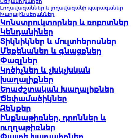
Սեղանի խաղեր
Լողավազաններ և լողավազանի պարագաներ
Խաղային սեղաններ
Կոնստրուկտորներ և ռոբոտներ
Կենդանիներ
Տիկնիկներ և մուլտհերոսներ
Մեքենաներ և գնացքներ
Փազլներ
Կրծիչներ և չխկչխկան
խաղալիքներ
Երաժշտական խաղալիքներ
Ծեփամածիկներ
Զենքեր
Ինքնաթիռներ, դրոններ և
ուղղաթիռներ
Փայտե խաղալիքներ