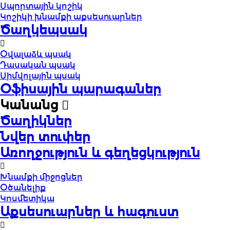
Սպորտային կոշիկ
Կոշիկի խնամքի աքսեսուարներ
Ծաղկեպսակ
Օվալաձև պսակ
Դասական պսակ
Սիմվոլային պսակ
Օֆիսային պարագաներ
Կանանց
Ծաղիկներ
Նվեր տուփեր
Առողջություն և գեղեցկություն
Խնամքի միջոցներ
Օծանելիք
Կոսմետիկա
Աքսեսուարներ և հագուստ