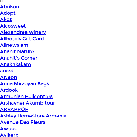
Abrikon
Adopt
Akos
Alcosweet
Alexandrea Winery
Allhotels Gift Card
Allnews.am
Anahit Nature
Anahit's Corner
Anaknkal.am
anaré
ANeon
Anna Mirzoyan Bags
Ardook
Armenian Helicopters
Arshavner Akumb tour
ARVAPROF
Ashley Homestore Armenia
Avenue Des Fleurs
Awood
Aylkerp