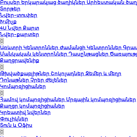
Բույսեր
Երկարակյաց ծաղիկներ
Արհեստական ծաղ
Տորթեր
Նվեր-տուփեր
Խմիչք
4U Նվեր Քարտ
Նվեր-քարտեր
Առևտրի Կենտրոններ
Ժամանցի Կենտրոններ
Գրա
Մանկական կենտրոններ
Դասընթացներ
Ծառայութ
Քաղցրավենիք
Թխվածքաբլիթներ
Շոկոլադներ
Ջեմեր և մեղր
Դոնաթներ
Չրեր
Ժելեներ
Կոմպոզիցիաներ
Համով կոմպոզիցիաներ
Մրգային կոմպոզիցիաներ
Քաղցր կոմպոզիցիաներ
Կրեատիվ նվերներ
Փուչիկներ
Տուն և Օֆիս