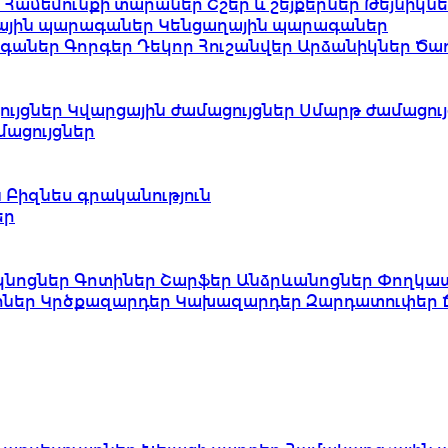
ւ
Համեմունքի տարաներ
Շշեր և շեյքերներ
Թեյնիկն
ային պարագաներ
Կենցաղային պարագաներ
ագաներ
Գորգեր
Դեկոր
Հուշանվեր
Արձանիկներ
Ծա
ւյցներ
Կվարցային ժամացույցներ
Սմարթ ժամացույ
ացույցներ
ն
Բիզնես գրականություն
եր
կնոցներ
Գոտիներ
Շարֆեր
Անձրևանոցներ
Փողկա
իներ
Կրծքազարդեր
Կախազարդեր
Զարդատուփեր