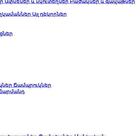
եր
Ափսեներ և սկուտեղներ
Բաժակներ և գավաթներ
ղկամաններ
Այլ դեկորներ
ցներ
պներ
Ճամպրուկներ
Ճարմանդ