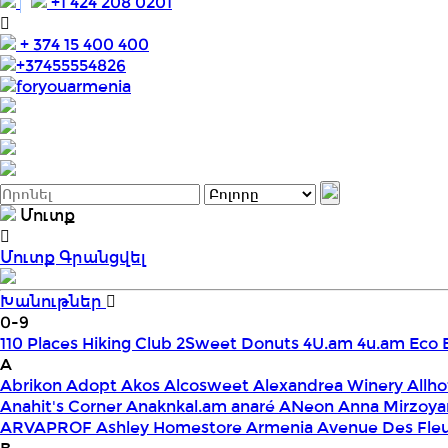
+1 424 208 0201
+ 374 15 400 400
+37455554826
foryouarmenia
Մուտք
Մուտք
Գրանցվել
Խանութներ
0-9
110 Places Hiking Club
2Sweet Donuts
4U.am
4u.am Eco 
A
Abrikon
Adopt
Akos
Alcosweet
Alexandrea Winery
Allho
Anahit's Corner
Anaknkal.am
anaré
ANeon
Anna Mirzoya
ARVAPROF
Ashley Homestore Armenia
Avenue Des Fle