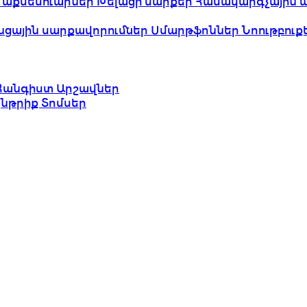
 աքսեսուարներ
Խելացի սարքեր
Համակարգչային 
նցային սարքավորումներ
Սմարթֆոններ
Նոութբուք
Հանգիստ
Արշավներ
ընթրիք
Տոմսեր