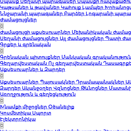
Սպասք
Սեղանի պարագաներ
Սպասքի հավաքածո
Կաթսաներ և թավաներ
Կահույք
Լամպեր
Խոհանոց
Ննջարանի պարագաներ
Բարձեր
Լոգարանի պար
Ժամացույցներ
Ժամացույցի աքսեսուարներ
Մեխանիկական ժամացո
Սեղանի ժամացույցներ
Այլ ժամացույցներ
Պատի ժամ
Գրքեր և գրենական
Գրենական պիտույքներ
Մանկական գրականությու
Գեղարվեստական
Ոչ գեղարվեստական
Դասագրք
Աքսեսուարներ և Զարդեր
Աքսեսուարներ
Պայուսակներ
Դրամապանակներ
Ա
Զարդեր
Ականջօղեր
Վզնոցներ
Թևնոցներ
Մատան
Առողջություն և գեղեցկություն
Խնամքի միջոցներ
Օծանելիք
Կոսմետիկա
Սպորտ
Էլեկտրոնիկա