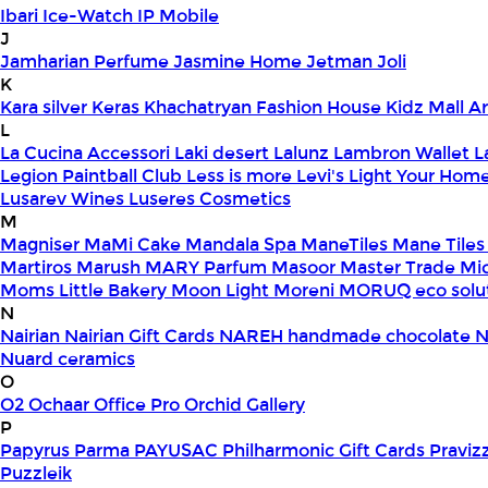
Ibari
Ice-Watch
IP Mobile
J
Jamharian Perfume
Jasmine Home
Jetman
Joli
K
Kara silver
Keras
Khachatryan Fashion House
Kidz Mall 
L
La Cucina Accessori
Laki desert
Lalunz
Lambron Wallet
L
Legion Paintball Club
Less is more
Levi's
Light Your Hom
Lusarev Wines
Luseres Cosmetics
M
Magniser
MaMi Cake
Mandala Spa
ManeTiles
Mane Tiles
Martiros
Marush
MARY Parfum
Masoor
Master Trade
Mi
Moms Little Bakery
Moon Light
Moreni
MORUQ eco solu
N
Nairian
Nairian Gift Cards
NAREH handmade chocolate
N
Nuard ceramics
O
O2
Ochaar
Office Pro
Orchid Gallery
P
Papyrus
Parma
PAYUSAC
Philharmonic Gift Cards
Praviz
Puzzleik