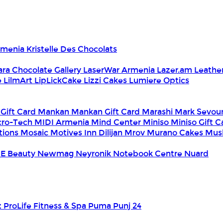
Armenia
Kristelle Des Chocolats
ara Chocolate Gallery
LaserWar Armenia
Lazer.am
Leathe
e
LilmArt
LipLickCake
Lizzi Cakes
Lumiere Optics
 Gift Card
Mankan
Mankan Gift Card
Marashi
Mark Sevou
cro-Tech
MIDI Armenia
Mind Center
Miniso
Miniso Gift 
tions
Mosaic
Motives Inn Dilijan
Mrov
Murano Cakes
Mus
E Beauty
Newmag
Neyronik
Notebook Centre
Nuard
z
ProLife Fitness & Spa
Puma
Punj 24