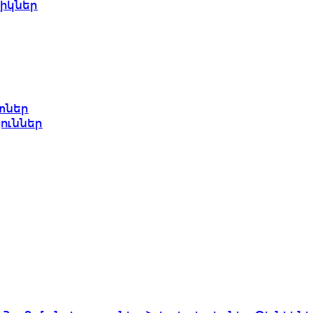
իկներ
տներ
յուններ