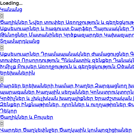
Loading...
Կանանց
Ծաղիկներ
Նվեր տուփեր
Առողջություն և գեղեցկութ
Աքսեսուարներ և հագուստ
Շարֆեր
Պայուսակներ
Թևնոցներ
Մատանիներ
Կրծքազարդեր
Կախազար
Տղամարդկանց
Աքսեսուարներ
Դրամապանակներ
Ժամացույցներ
Գ
տուփեր
Որսորդություն
Պնևմատիկ զենքեր
Դանակ
Խմիչք
Բույսեր
Առողջություն և գեղեցկություն
Օծան
Երեխաներին
Բարձեր երեխաների համար
Խաղեր
Զարգացնող խ
պարագաներ
Խաղային սեղաններ
Կոնստրուկտորն
Կրծիչներ և չխկչխկան խաղալիքներ
Երաժշտական 
Զենքեր
Ինքնաթիռներ, դրոններ և ուղղաթիռներ
Փ
Դեկոր
Ծաղիկներ և Բույսեր
Վարդեր
Ծաղկեփնջեր
Ծաղկային կոմպոզիցիաներ