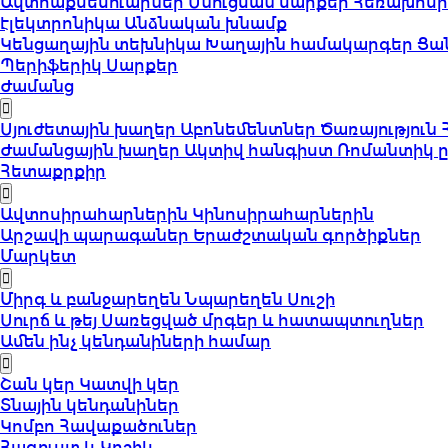
Ավտոաքսեսուարներ
Սնուցման սարքեր
Հեռախոսի
էլեկտրոնիկա
Անձնական խնամք
Կենցաղային տեխնիկա
Խաղային համակարգեր
Ցա
Պերիֆերիկ Սարքեր
Ժամանց
Սյուժետային խաղեր
Աբոնեմենտներ
Ծառայություն
Ժամանցային խաղեր
Ակտիվ հանգիստ
Ռոմանտիկ 
Հետաքրքիր
Ավտոսիրահարներին
Կինոսիրահարներին
Արշավի պարագաներ
Երաժշտական գործիքներ
Մարկետ
Միրգ և բանջարեղեն
Նպարեղեն
Սուշի
Սուրճ և թեյ
Սառեցված մրգեր և հատապտուղներ
Ամեն ինչ կենդանիների համար
Շան կեր
Կատվի կեր
Տնային կենդանիներ
Կոմբո Հավաքածուներ
Հագուստ և Կոշիկ