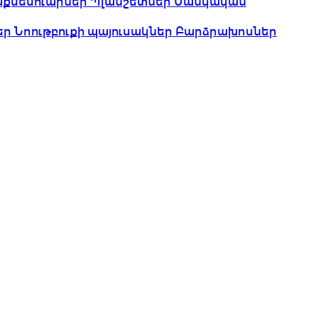
աքսեսուարներ
Պլանշետներ
Մանկական
եր
Նոութբուքի պայուսակներ
Բարձրախոսներ