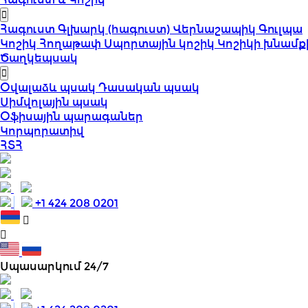
Հագուստ
Գլխարկ (հագուստ)
Վերնաշապիկ
Գուլպա
Կոշիկ
Հողաթափ
Սպորտային կոշիկ
Կոշիկի խնամք
Ծաղկեպսակ
Օվալաձև պսակ
Դասական պսակ
Սիմվոլային պսակ
Օֆիսային պարագաներ
Կորպորատիվ
ՀՏՀ
+1 424 208 0201
Սպասարկում 24/7