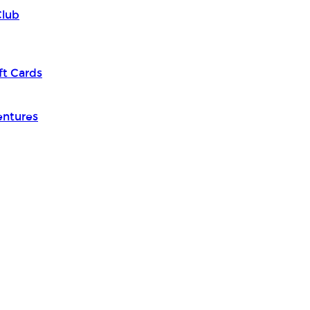
Club
ft Cards
entures