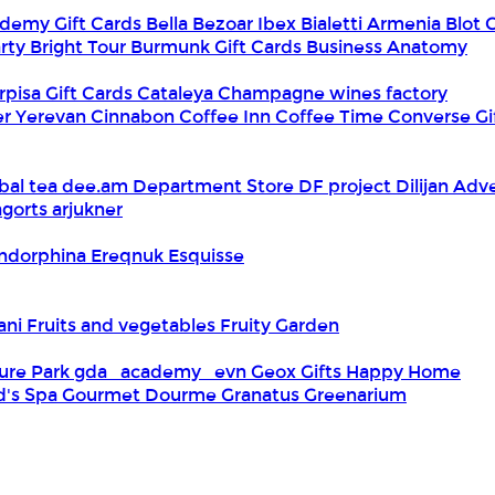
demy Gift Cards
Bella
Bezoar Ibex
Bialetti Armenia
Blot 
rty
Bright Tour
Burmunk Gift Cards
Business Anatomy
rpisa Gift Cards
Cataleya
Champagne wines factory
er Yerevan
Cinnabon
Coffee Inn
Coffee Time
Converse Gi
bal tea
dee.am
Department Store
DF project
Dilijan Adv
gorts arjukner
ndorphina
Ereqnuk
Esquisse
iani
Fruits and vegetables
Fruity Garden
ure Park
gda_academy_evn
Geox
Gifts Happy Home
d's Spa
Gourmet Dourme
Granatus
Greenarium