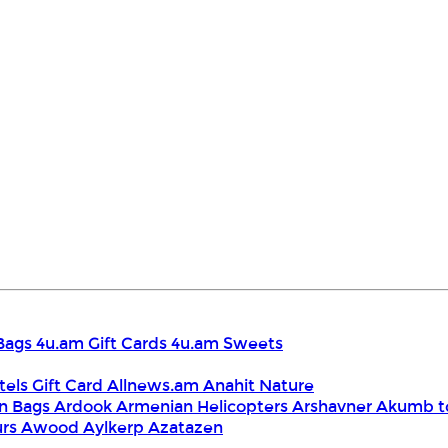
Bags
4u.am Gift Cards
4u.am Sweets
tels Gift Card
Allnews.am
Anahit Nature
n Bags
Ardook
Armenian Helicopters
Arshavner Akumb t
urs
Awood
Aylkerp
Azatazen