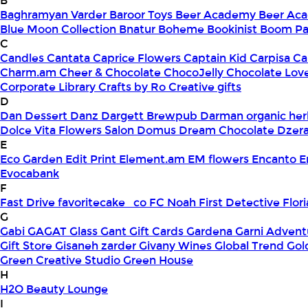
B
Baghramyan Varder
Baroor Toys
Beer Academy
Beer Aca
Blue Moon Collection
Bnatur
Boheme
Bookinist
Boom Pa
C
Candles
Cantata
Caprice Flowers
Captain Kid
Carpisa
Ca
Charm.am
Cheer & Chocolate
ChocoJelly
Chocolate Lov
Corporate Library
Crafts by Ro
Creative gifts
D
Dan Dessert
Danz
Dargett Brewpub
Darman organic her
Dolce Vita Flowers Salon
Domus
Dream Chocolate
Dzera
E
Eco Garden
Edit Print
Element.am
EM flowers
Encanto
E
Evocabank
F
Fast Drive
favoritecake_co
FC Noah
First Detective
Flor
G
Gabi
GAGAT Glass
Gant Gift Cards
Gardena
Garni Advent
Gift Store
Gisaneh zarder
Givany Wines
Global Trend
Gol
Green Creative Studio
Green House
H
H2O Beauty Lounge
I