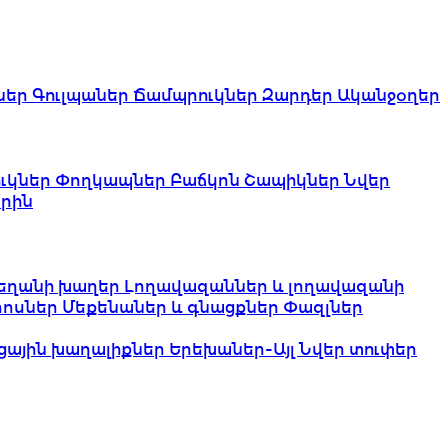
ներ
Գուլպաներ
Ճամպրուկներ
Զարդեր
Ականջօղեր
ւկներ
Փողկապներ
Բաճկոն
Շապիկներ
Նվեր
րին
եղանի խաղեր
Լողավազաններ և լողավազանի
երոսներ
Մեքենաներ և գնացքներ
Փազլներ
ցային խաղալիքներ
Երեխաներ-Այլ
Նվեր տուփեր