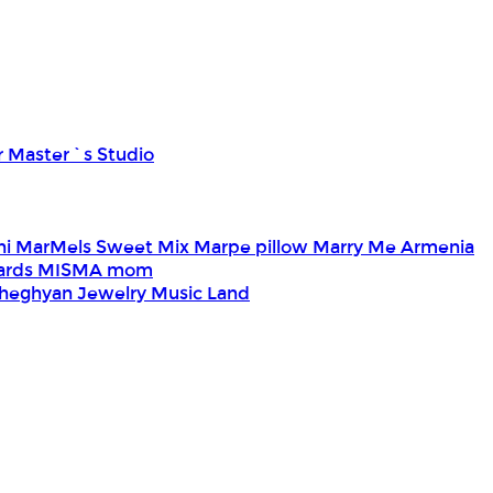
r Master`s Studio
ni
MarMels Sweet Mix
Marpe pillow
Marry Me Armenia
Cards
MISMA
mom
heghyan Jewelry
Music Land