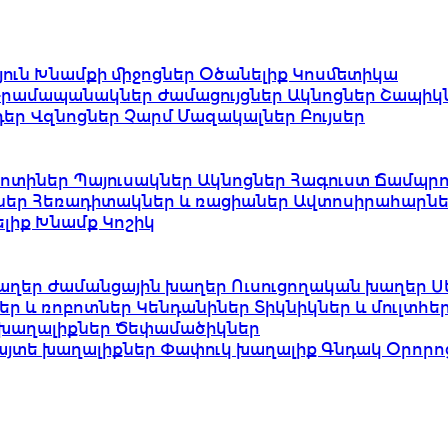
յուն
Խնամքի միջոցներ
Օծանելիք
Կոսմետիկա
Դրամապանակներ
Ժամացույցներ
Ակնոցներ
Շապիկ
դեր
Վզնոցներ
Չարմ
Մազակալներ
Բույսեր
ոտիներ
Պայուսակներ
Ակնոցներ
Հագուստ
Ճամպրո
ներ
Հեռադիտակներ և ռացիաներ
Ավտոսիրահարնե
ելիք
Խնամք
Կոշիկ
աղեր
Ժամանցային խաղեր
Ուսուցողական խաղեր
Ս
եր և ռոբոտներ
Կենդանիներ
Տիկնիկներ և մուլտհ
խաղալիքներ
Ծեփամածիկներ
այտե խաղալիքներ
Փափուկ խաղալիք
Գնդակ
Օրորո