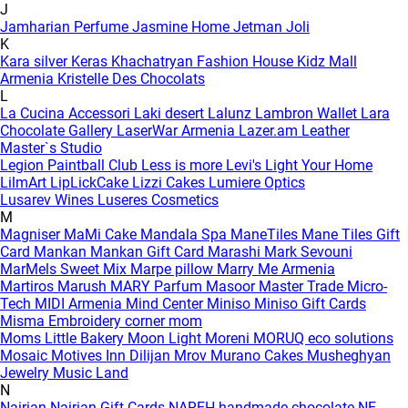
J
Jamharian Perfume
Jasmine Home
Jetman
Joli
K
Kara silver
Keras
Khachatryan Fashion House
Kidz Mall
Armenia
Kristelle Des Chocolats
L
La Cucina Accessori
Laki desert
Lalunz
Lambron Wallet
Lara
Chocolate Gallery
LaserWar Armenia
Lazer.am
Leather
Master`s Studio
Legion Paintball Club
Less is more
Levi's
Light Your Home
LilmArt
LipLickCake
Lizzi Cakes
Lumiere Optics
Lusarev Wines
Luseres Cosmetics
M
Magniser
MaMi Cake
Mandala Spa
ManeTiles
Mane Tiles Gift
Card
Mankan
Mankan Gift Card
Marashi
Mark Sevouni
MarMels Sweet Mix
Marpe pillow
Marry Me Armenia
Martiros
Marush
MARY Parfum
Masoor
Master Trade
Micro-
Tech
MIDI Armenia
Mind Center
Miniso
Miniso Gift Cards
Misma Embroidery corner
mom
Moms Little Bakery
Moon Light
Moreni
MORUQ eco solutions
Mosaic
Motives Inn Dilijan
Mrov
Murano Cakes
Musheghyan
Jewelry
Music Land
N
Nairian
Nairian Gift Cards
NAREH handmade chocolate
NE