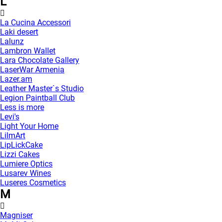
L
La Cucina Accessori
Laki desert
Lalunz
Lambron Wallet
Lara Chocolate Gallery
LaserWar Armenia
Lazer.am
Leather Master`s Studio
Legion Paintball Club
Less is more
Levi's
Light Your Home
LilmArt
LipLickCake
Lizzi Cakes
Lumiere Optics
Lusarev Wines
Luseres Cosmetics
M
Magniser