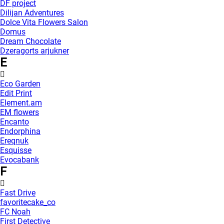
DF project
Dilijan Adventures
Dolce Vita Flowers Salon
Domus
Dream Chocolate
Dzeragorts arjukner
E
Eco Garden
Edit Print
Element.am
EM flowers
Encanto
Endorphina
Ereqnuk
Esquisse
Evocabank
F
Fast Drive
favoritecake_co
FC Noah
First Detective