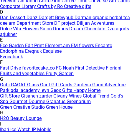
Yerevan
Cinnabon
Coffee Inn
Coffee Time
Converse Gift Cards
Corporate Library
Crafts by Ro
Creative gifts
D
Dan Dessert
Danz
Dargett Brewpub
Darman organic herbal tea
dee.am
Department Store
DF project
Dilijan Adventures
Dolce Vita Flowers Salon
Domus
Dream Chocolate
Dzeragorts
arjukner
E
Eco Garden
Edit Print
Element.am
EM flowers
Encanto
Endorphina
Ereqnuk
Esquisse
Evocabank
F
Fast Drive
favoritecake_co
FC Noah
First Detective
Floriani
Fruits and vegetables
Fruity Garden
G
Gabi
GAGAT Glass
Gant Gift Cards
Gardena
Garni Adventure
Park
gda_academy_evn
Geox
Gifts Happy Home
Gift Store
Gisaneh zarder
Givany Wines
Global Trend
Gold's
Spa
Gourmet Dourme
Granatus
Greenarium
Green Creative Studio
Green House
H
H2O Beauty Lounge
I
Ibari
Ice-Watch
IP Mobile