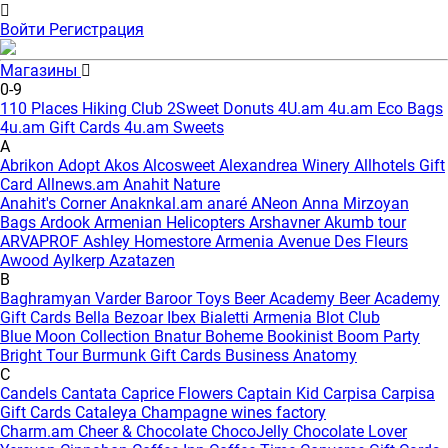
Войти
Регистрация
Магазины
0-9
110 Places Hiking Club
2Sweet Donuts
4U.am
4u.am Eco Bags
4u.am Gift Cards
4u.am Sweets
A
Abrikon
Adopt
Akos
Alcosweet
Alexandrea Winery
Allhotels Gift
Card
Allnews.am
Anahit Nature
Anahit's Corner
Anaknkal.am
anaré
ANeon
Anna Mirzoyan
Bags
Ardook
Armenian Helicopters
Arshavner Akumb tour
ARVAPROF
Ashley Homestore Armenia
Avenue Des Fleurs
Awood
Aylkerp
Azatazen
B
Baghramyan Varder
Baroor Toys
Beer Academy
Beer Academy
Gift Cards
Bella
Bezoar Ibex
Bialetti Armenia
Blot Club
Blue Moon Collection
Bnatur
Boheme
Bookinist
Boom Party
Bright Tour
Burmunk Gift Cards
Business Anatomy
C
Candels
Cantata
Caprice Flowers
Captain Kid
Carpisa
Carpisa
Gift Cards
Cataleya
Champagne wines factory
Charm.am
Cheer & Chocolate
ChocoJelly
Chocolate Lover