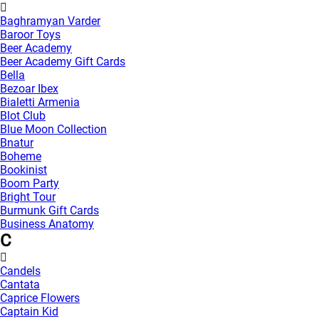
Baghramyan Varder
Baroor Toys
Beer Academy
Beer Academy Gift Cards
Bella
Bezoar Ibex
Bialetti Armenia
Blot Club
Blue Moon Collection
Bnatur
Boheme
Bookinist
Boom Party
Bright Tour
Burmunk Gift Cards
Business Anatomy
C
Candels
Cantata
Caprice Flowers
Captain Kid