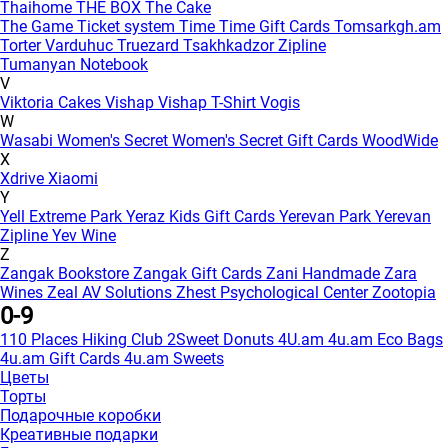
Thaihome
THE BOX
The Cake
The Game
Ticket system
Time
Time Gift Cards
Tomsarkgh.am
Torter Varduhuc
Truezard
Tsakhkadzor Zipline
Tumanyan Notebook
V
Viktoria Cakes
Vishap
Vishap T-Shirt
Vogis
W
Wasabi
Women's Secret
Women's Secret Gift Cards
WoodWide
X
Xdrive
Xiaomi
Y
Yell Extreme Park
Yeraz Kids Gift Cards
Yerevan Park
Yerevan
Zipline
Yev Wine
Z
Zangak Bookstore
Zangak Gift Cards
Zani Handmade
Zara
Wines
Zeal AV Solutions
Zhest Psychological Center
Zootopia
0-9
110 Places Hiking Club
2Sweet Donuts
4U.am
4u.am Eco Bags
4u.am Gift Cards
4u.am Sweets
Цветы
Торты
Подарочные коробки
Креативные подарки