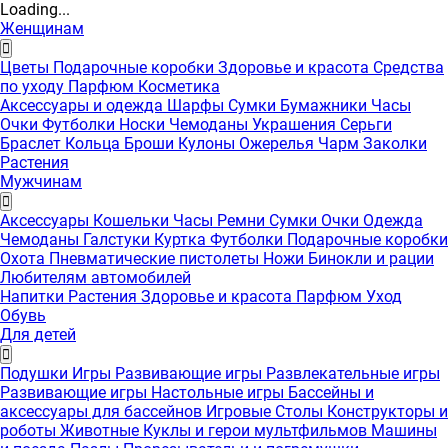
Loading...
Женщинам
Цветы
Подарочные коробки
Здоровье и красота
Средства
по уходу
Парфюм
Косметика
Аксессуары и одежда
Шарфы
Сумки
Бумажники
Часы
Очки
Футболки
Носки
Чемоданы
Украшения
Серьги
Браслет
Кольца
Броши
Кулоны
Ожерелья
Чарм
Заколки
Растения
Мужчинам
Аксессуары
Кошельки
Часы
Ремни
Сумки
Очки
Одежда
Чемоданы
Галстуки
Куртка
Футболки
Подарочные коробки
Охота
Пневматические пистолеты
Ножи
Бинокли и рации
Любителям автомобилей
Напитки
Растения
Здоровье и красота
Парфюм
Уход
Обувь
Для детей
Подушки
Игры
Развивающие игры
Развлекательные игры
Развивающие игры
Настольные игры
Бассейны и
аксессуары для бассейнов
Игровые Столы
Конструкторы и
роботы
Животные
Куклы и герои мультфильмов
Машины