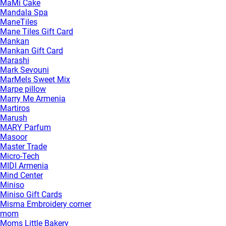
MaMi Cake
Mandala Spa
ManeTiles
Mane Tiles Gift Card
Mankan
Mankan Gift Card
Marashi
Mark Sevouni
MarMels Sweet Mix
Marpe pillow
Marry Me Armenia
Martiros
Marush
MARY Parfum
Masoor
Master Trade
Micro-Tech
MIDI Armenia
Mind Center
Miniso
Miniso Gift Cards
Misma Embroidery corner
mom
Moms Little Bakery