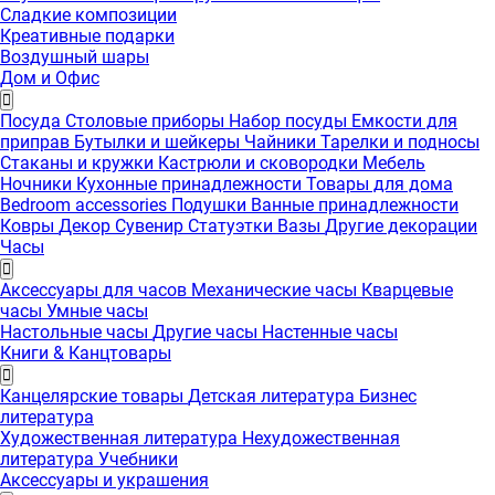
Сладкие композиции
Креативные подарки
Воздушный шары
Дом и Офис
Посуда
Столовые приборы
Набор посуды
Емкости для
приправ
Бутылки и шейкеры
Чайники
Тарелки и подносы
Стаканы и кружки
Кастрюли и сковородки
Мебель
Ночники
Кухонные принадлежности
Товары для дома
Bedroom accessories
Подушки
Ванные принадлежности
Ковры
Декор
Сувенир
Статуэтки
Вазы
Другие декорации
Часы
Аксессуары для часов
Механические часы
Кварцевые
часы
Умные часы
Настольные часы
Другие часы
Настенные часы
Книги & Канцтовары
Канцелярские товары
Детская литература
Бизнес
литература
Художественная литература
Нехудожественная
литература
Учебники
Аксессуары и украшения