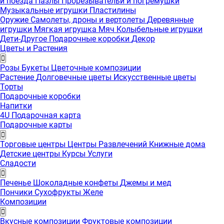
и поезда
Пазлы
Прорезывательи и погремушки
Музыкальные игрушки
Пластилины
Оружие
Самолеты, дроны и вертолеты
Деревянные
игрушки
Мягкая игрушка
Мяч
Колыбельные игрушки
Дети-Другое
Подарочные коробки
Декор
Цветы и Растения
Розы
Букеты
Цветочные композиции
Растение
Долговечные цветы
Искусственные цветы
Торты
Подарочные коробки
Напитки
4U Подарочная карта
Подарочные карты
Торговые центры
Центры Развлечений
Книжные дома
Детские центры
Курсы
Услуги
Сладости
Печенье
Шоколадные конфеты
Джемы и мед
Пончики
Сухофрукты
Желе
Композиции
Вкусные композиции
Фруктовые композиции