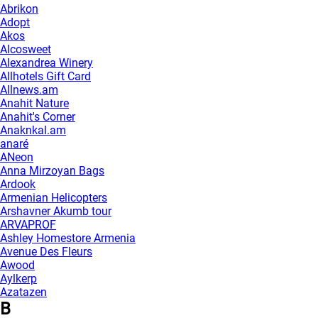
Abrikon
Adopt
Akos
Alcosweet
Alexandrea Winery
Allhotels Gift Card
Allnews.am
Anahit Nature
Anahit's Corner
Anaknkal.am
anaré
ANeon
Anna Mirzoyan Bags
Ardook
Armenian Helicopters
Arshavner Akumb tour
ARVAPROF
Ashley Homestore Armenia
Avenue Des Fleurs
Awood
Aylkerp
Azatazen
B