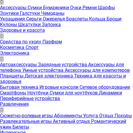
Аксессуары
Сумки
Бумажники
Очки
Ремни
Шарфы
Зонтики
Галстуки
Чемоданы
Украшения
Серьги
Ожерелья
Браслеты
Кольца
Броши
Кулоны
Шкатулки
Запонка
Здоровье и красота
Средства по уходу
Парфюм
Косметика
Спорт
Электроника
Автоаксессуары
Зарядные устройства
Аксессуары для
телефона
Умные устройства
Аксессуары для компютеров
Планшеты
Детская электроника
Техника для красоты и
здоровья
Бытовая техника
Игровые консоли
Сетевое оборудование
Смартфоны
Ноутбуки
Сумки для ноутбуков
Динамики
Периферийные устройства
Развлечения
Сюжетно-ролевые игры
Абонементы
Услуга
Отдых
Походы
Развлекательные игры
Активный отдых
Романтический
ужин
Билеты
Интересноe