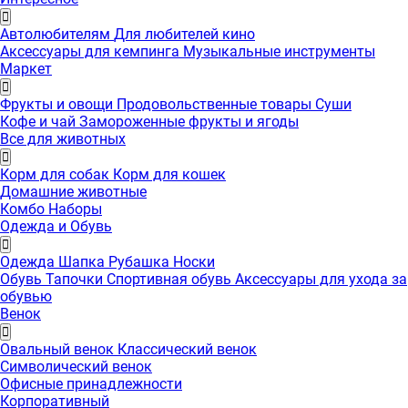
Автолюбителям
Для любителей кино
Аксессуары для кемпинга
Музыкальные инструменты
Маркет
Фрукты и овощи
Продовольственные товары
Суши
Кофе и чай
Замороженные фрукты и ягоды
Все для животных
Корм для собак
Корм для кошек
Домашние животные
Комбо Наборы
Одежда и Обувь
Одежда
Шапка
Рубашка
Носки
Обувь
Тапочки
Спортивная обувь
Аксессуары для ухода за
обувью
Венок
Овальный венок
Классический венок
Символический венок
Офисные принадлежности
Корпоративный