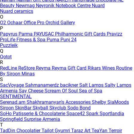
Beauty
Newmag
Neyronik
Notebook Centre
Nuard
Nuard ceramics
O
O2
Ochaar
Office Pro
Orchid Gallery
P
Papyrus
Parma
PAYUSAC
Philharmonic Gift Cards
Pravizz
ProLife Fitness & Spa
Puma
Punj 24
Puzzleik
Q
Qotot
R
RedLine
ReStore
Reyma
Reyma Gift Card
Rikars Wines
Routine
By Siroon Minas
S
SacVoyage
Sahmanamerdz bacikner
Salt Lamps
Salty Lamps
Armenia
Say Cheese
Scream Of Soul
Sea of Spa
SENTIMENTAL
Serenad.am
Shakhramanyan's Accessories
Shelby
SiaMoods
Siroon SkinBar
Skyball
Skyclub
Sodo Bond
SoHo Patisserie & Chocolaterie
Space42
Spark
Sportlandia
Springfield
Surprise Armenia
T
TadDin Chocolatier
Tailot Gyumri
Taraz Art
TeaYan
Terroir