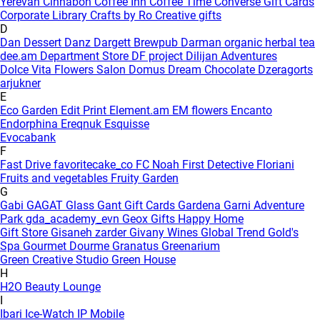
Yerevan
Cinnabon
Coffee Inn
Coffee Time
Converse Gift Cards
Corporate Library
Crafts by Ro
Creative gifts
D
Dan Dessert
Danz
Dargett Brewpub
Darman organic herbal tea
dee.am
Department Store
DF project
Dilijan Adventures
Dolce Vita Flowers Salon
Domus
Dream Chocolate
Dzeragorts
arjukner
E
Eco Garden
Edit Print
Element.am
EM flowers
Encanto
Endorphina
Ereqnuk
Esquisse
Evocabank
F
Fast Drive
favoritecake_co
FC Noah
First Detective
Floriani
Fruits and vegetables
Fruity Garden
G
Gabi
GAGAT Glass
Gant Gift Cards
Gardena
Garni Adventure
Park
gda_academy_evn
Geox
Gifts Happy Home
Gift Store
Gisaneh zarder
Givany Wines
Global Trend
Gold's
Spa
Gourmet Dourme
Granatus
Greenarium
Green Creative Studio
Green House
H
H2O Beauty Lounge
I
Ibari
Ice-Watch
IP Mobile