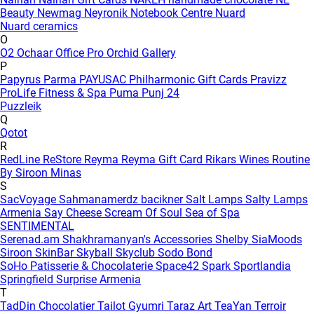
Beauty
Newmag
Neyronik
Notebook Centre
Nuard
Nuard ceramics
O
O2
Ochaar
Office Pro
Orchid Gallery
P
Papyrus
Parma
PAYUSAC
Philharmonic Gift Cards
Pravizz
ProLife Fitness & Spa
Puma
Punj 24
Puzzleik
Q
Qotot
R
RedLine
ReStore
Reyma
Reyma Gift Card
Rikars Wines
Routine
By Siroon Minas
S
SacVoyage
Sahmanamerdz bacikner
Salt Lamps
Salty Lamps
Armenia
Say Cheese
Scream Of Soul
Sea of Spa
SENTIMENTAL
Serenad.am
Shakhramanyan's Accessories
Shelby
SiaMoods
Siroon SkinBar
Skyball
Skyclub
Sodo Bond
SoHo Patisserie & Chocolaterie
Space42
Spark
Sportlandia
Springfield
Surprise Armenia
T
TadDin Chocolatier
Tailot Gyumri
Taraz Art
TeaYan
Terroir