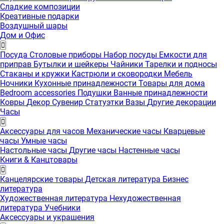
Сладкие композиции
Креативные подарки
Воздушный шары
Дом и Офис
Посуда
Столовые приборы
Набор посуды
Емкости для
приправ
Бутылки и шейкеры
Чайники
Тарелки и подносы
Стаканы и кружки
Кастрюли и сковородки
Мебель
Ночники
Кухонные принадлежности
Товары для дома
Bedroom accessories
Подушки
Ванные принадлежности
Ковры
Декор
Сувенир
Статуэтки
Вазы
Другие декорации
Часы
Аксессуары для часов
Механические часы
Кварцевые
часы
Умные часы
Настольные часы
Другие часы
Настенные часы
Книги & Канцтовары
Канцелярские товары
Детская литература
Бизнес
литература
Художественная литература
Нехудожественная
литература
Учебники
Аксессуары и украшения