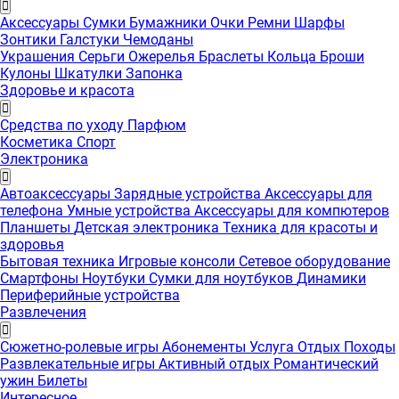
Аксессуары
Сумки
Бумажники
Очки
Ремни
Шарфы
Зонтики
Галстуки
Чемоданы
Украшения
Серьги
Ожерелья
Браслеты
Кольца
Броши
Кулоны
Шкатулки
Запонка
Здоровье и красота
Средства по уходу
Парфюм
Косметика
Спорт
Электроника
Автоаксессуары
Зарядные устройства
Аксессуары для
телефона
Умные устройства
Аксессуары для компютеров
Планшеты
Детская электроника
Техника для красоты и
здоровья
Бытовая техника
Игровые консоли
Сетевое оборудование
Смартфоны
Ноутбуки
Сумки для ноутбуков
Динамики
Периферийные устройства
Развлечения
Сюжетно-ролевые игры
Абонементы
Услуга
Отдых
Походы
Развлекательные игры
Активный отдых
Романтический
ужин
Билеты
Интересноe