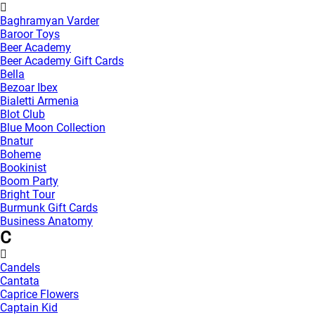
Baghramyan Varder
Baroor Toys
Beer Academy
Beer Academy Gift Cards
Bella
Bezoar Ibex
Bialetti Armenia
Blot Club
Blue Moon Collection
Bnatur
Boheme
Bookinist
Boom Party
Bright Tour
Burmunk Gift Cards
Business Anatomy
C
Candels
Cantata
Caprice Flowers
Captain Kid