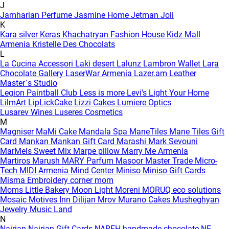
J
Jamharian Perfume
Jasmine Home
Jetman
Joli
K
Kara silver
Keras
Khachatryan Fashion House
Kidz Mall
Armenia
Kristelle Des Chocolats
L
La Cucina Accessori
Laki desert
Lalunz
Lambron Wallet
Lara
Chocolate Gallery
LaserWar Armenia
Lazer.am
Leather
Master`s Studio
Legion Paintball Club
Less is more
Levi's
Light Your Home
LilmArt
LipLickCake
Lizzi Cakes
Lumiere Optics
Lusarev Wines
Luseres Cosmetics
M
Magniser
MaMi Cake
Mandala Spa
ManeTiles
Mane Tiles Gift
Card
Mankan
Mankan Gift Card
Marashi
Mark Sevouni
MarMels Sweet Mix
Marpe pillow
Marry Me Armenia
Martiros
Marush
MARY Parfum
Masoor
Master Trade
Micro-
Tech
MIDI Armenia
Mind Center
Miniso
Miniso Gift Cards
Misma Embroidery corner
mom
Moms Little Bakery
Moon Light
Moreni
MORUQ eco solutions
Mosaic
Motives Inn Dilijan
Mrov
Murano Cakes
Musheghyan
Jewelry
Music Land
N
Nairian
Nairian Gift Cards
NAREH handmade chocolate
NE