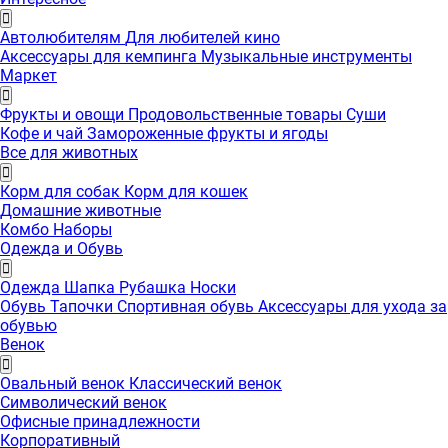
Автолюбителям
Для любителей кино
Аксессуары для кемпинга
Музыкальные инструменты
Маркет
Фрукты и овощи
Продовольственные товары
Суши
Кофе и чай
Замороженные фрукты и ягоды
Все для животных
Корм для собак
Корм для кошек
Домашние животные
Комбо Наборы
Одежда и Обувь
Одежда
Шапка
Рубашка
Носки
Обувь
Тапочки
Спортивная обувь
Аксессуары для ухода за
обувью
Венок
Овальный венок
Классический венок
Символический венок
Офисные принадлежности
Корпоративный