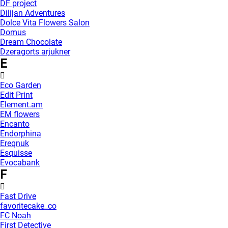
DF project
Dilijan Adventures
Dolce Vita Flowers Salon
Domus
Dream Chocolate
Dzeragorts arjukner
E
Eco Garden
Edit Print
Element.am
EM flowers
Encanto
Endorphina
Ereqnuk
Esquisse
Evocabank
F
Fast Drive
favoritecake_co
FC Noah
First Detective