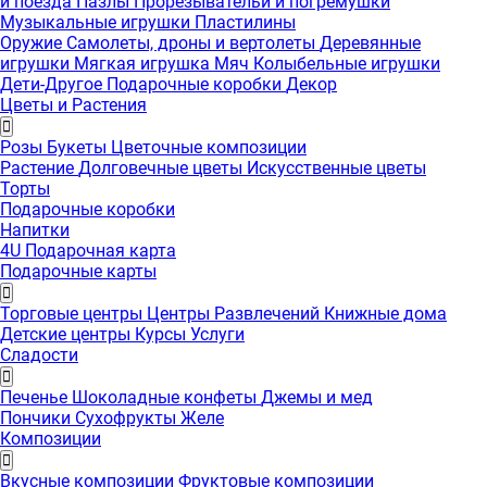
и поезда
Пазлы
Прорезывательи и погремушки
Музыкальные игрушки
Пластилины
Оружие
Самолеты, дроны и вертолеты
Деревянные
игрушки
Мягкая игрушка
Мяч
Колыбельные игрушки
Дети-Другое
Подарочные коробки
Декор
Цветы и Растения
Розы
Букеты
Цветочные композиции
Растение
Долговечные цветы
Искусственные цветы
Торты
Подарочные коробки
Напитки
4U Подарочная карта
Подарочные карты
Торговые центры
Центры Развлечений
Книжные дома
Детские центры
Курсы
Услуги
Сладости
Печенье
Шоколадные конфеты
Джемы и мед
Пончики
Сухофрукты
Желе
Композиции
Вкусные композиции
Фруктовые композиции