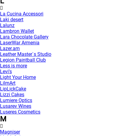
L
La Cucina Accessori
Laki desert
Lalunz
Lambron Wallet
Lara Chocolate Gallery
LaserWar Armenia
Lazer.am
Leather Master`s Studio
Legion Paintball Club
Less is more
Levi's
Light Your Home
LilmArt
LipLickCake
Lizzi Cakes
Lumiere Optics
Lusarev Wines
Luseres Cosmetics
M
Magniser