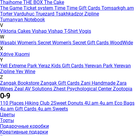
Thaihome
THE BOX
The Cake
The Game
Ticket system
Time
Time Gift Cards
Tomsarkgh.am
Torter Varduhuc
Truezard
Tsakhkadzor Zipline
Tumanyan Notebook
V
Viktoria Cakes
Vishap
Vishap T-Shirt
Vogis
W
Wasabi
Women's Secret
Women's Secret Gift Cards
WoodWide
X
Xdrive
Xiaomi
Y
Yell Extreme Park
Yeraz Kids Gift Cards
Yerevan Park
Yerevan
Zipline
Yev Wine
Z
Zangak Bookstore
Zangak Gift Cards
Zani Handmade
Zara
Wines
Zeal AV Solutions
Zhest Psychological Center
Zootopia
0-9
110 Places Hiking Club
2Sweet Donuts
4U.am
4u.am Eco Bags
4u.am Gift Cards
4u.am Sweets
Цветы
Торты
Подарочные коробки
Креативные подарки