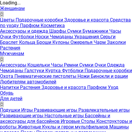
Loading...
Женщинам
Цветы
Подарочные коробки
Здоровье и красота
Средства
по уходу
Парфюм
Косметика
Аксессуары и одежда
Шарфы
Сумки
Бумажники
Часы
Очки
Футболки
Носки
Чемоданы
Украшения
Серьги
Браслет
Кольца
Броши
Кулоны
Ожерелья
Чарм
Заколки
Растения
Мужчинам
Аксессуары
Кошельки
Часы
Ремни
Сумки
Очки
Одежда
Чемоданы
Галстуки
Куртка
Футболки
Подарочные коробки
Охота
Пневматические пистолеты
Ножи
Бинокли и рации
Любителям автомобилей
Напитки
Растения
Здоровье и красота
Парфюм
Уход
Обувь
Для детей
Подушки
Игры
Развивающие игры
Развлекательные игры
Развивающие игры
Настольные игры
Бассейны и
аксессуары для бассейнов
Игровые Столы
Конструкторы и
роботы
Животные
Куклы и герои мультфильмов
Машины