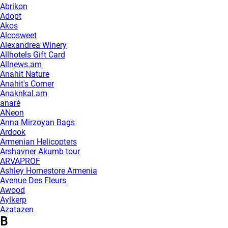
Abrikon
Adopt
Akos
Alcosweet
Alexandrea Winery
Allhotels Gift Card
Allnews.am
Anahit Nature
Anahit's Corner
Anaknkal.am
anaré
ANeon
Anna Mirzoyan Bags
Ardook
Armenian Helicopters
Arshavner Akumb tour
ARVAPROF
Ashley Homestore Armenia
Avenue Des Fleurs
Awood
Aylkerp
Azatazen
B