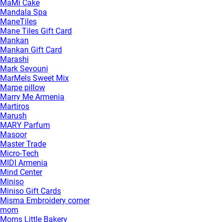
MaMi Cake
Mandala Spa
ManeTiles
Mane Tiles Gift Card
Mankan
Mankan Gift Card
Marashi
Mark Sevouni
MarMels Sweet Mix
Marpe pillow
Marry Me Armenia
Martiros
Marush
MARY Parfum
Masoor
Master Trade
Micro-Tech
MIDI Armenia
Mind Center
Miniso
Miniso Gift Cards
Misma Embroidery corner
mom
Moms Little Bakery