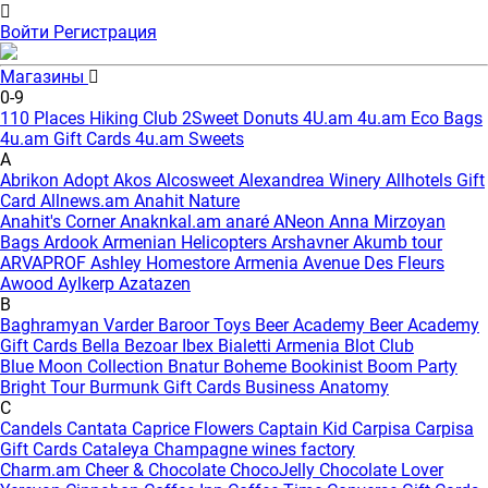
Войти
Регистрация
Магазины
0-9
110 Places Hiking Club
2Sweet Donuts
4U.am
4u.am Eco Bags
4u.am Gift Cards
4u.am Sweets
A
Abrikon
Adopt
Akos
Alcosweet
Alexandrea Winery
Allhotels Gift
Card
Allnews.am
Anahit Nature
Anahit's Corner
Anaknkal.am
anaré
ANeon
Anna Mirzoyan
Bags
Ardook
Armenian Helicopters
Arshavner Akumb tour
ARVAPROF
Ashley Homestore Armenia
Avenue Des Fleurs
Awood
Aylkerp
Azatazen
B
Baghramyan Varder
Baroor Toys
Beer Academy
Beer Academy
Gift Cards
Bella
Bezoar Ibex
Bialetti Armenia
Blot Club
Blue Moon Collection
Bnatur
Boheme
Bookinist
Boom Party
Bright Tour
Burmunk Gift Cards
Business Anatomy
C
Candels
Cantata
Caprice Flowers
Captain Kid
Carpisa
Carpisa
Gift Cards
Cataleya
Champagne wines factory
Charm.am
Cheer & Chocolate
ChocoJelly
Chocolate Lover